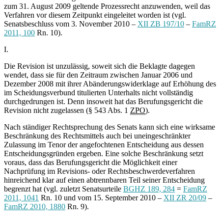
zum 31. August 2009 geltende Prozessrecht anzuwenden, weil das
Verfahren vor diesem Zeitpunkt eingeleitet worden ist (vgl.
Senatsbeschluss vom 3. November 2010 –
XII ZB 197/10
–
FamRZ
2011, 100
Rn. 10).
I.
Die Revision ist unzulässig, soweit sich die Beklagte dagegen
wendet, dass sie für den Zeitraum zwischen Januar 2006 und
Dezember 2008 mit ihrer Abänderungswiderklage auf Erhöhung des
im Scheidungsverbund titulierten Unterhalts nicht vollständig
durchgedrungen ist. Denn insoweit hat das Berufungsgericht die
Revision nicht zugelassen (§ 543 Abs. 1
ZPO
).
Nach ständiger Rechtsprechung des Senats kann sich eine wirksame
Beschränkung des Rechtsmittels auch bei uneingeschränkter
Zulassung im Tenor der angefochtenen Entscheidung aus dessen
Entscheidungsgründen ergeben. Eine solche Beschränkung setzt
voraus, dass das Berufungsgericht die Möglichkeit einer
Nachprüfung im Revisions- oder Rechtsbeschwerdeverfahren
hinreichend klar auf einen abtrennbaren Teil seiner Entscheidung
begrenzt hat (vgl. zuletzt Senatsurteile
BGHZ 189, 284
=
FamRZ
2011, 1041
Rn. 10 und vom 15. September 2010 –
XII ZR 20/09
–
FamRZ 2010, 1880
Rn. 9).