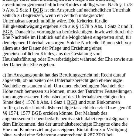
anvertrauten gemeinschaftlichen Kindes unbillig wäre. Nach § 1578
b Abs. 2 Satz 1
BGB
ist ein Anspruch auf nachehelichen Unterhalt
zeitlich zu begrenzen, wenn ein zeitlich unbegrenzter
Unterhaltsanspruch unbillig wäre. Die Kriterien für die
Billigkeitsabwägung ergeben sich aus § 1578 b Abs. 1 Satz 2 und 3
BGB
. Danach ist vorrangig zu berücksichtigen, inwieweit durch die
Ehe Nachteile im Hinblick auf die Möglichkeit eingetreten sind, für
den eigenen Unterhalt zu sorgen. Solche Nachteile können sich vor
allem aus der Dauer der Pflege und Erziehung eines
gemeinschaftlichen Kindes, aus der Gestaltung von
Haushaltsführung oder Erwerbstätigkeit während der Ehe sowie aus
der Dauer der Ehe ergeben.
a) Im Ausgangspunkt hat das Berufungsgericht mit Recht darauf
abgestellt, ob aufseiten des Unterhaltsberechtigten ehebedingte
Nachteile entstanden sind. Um einen ehebedingten Nachteil der
Höhe nach bemessen zu können, muss der Tatrichter Feststellungen
zum angemessenen Lebensbedarf des Unterhaltsberechtigten im
Sinne des § 1578 b Abs. 1 Satz 1
BGB
und zum Einkommen
treffen, das der Unterhaltsberechtigte tatsächlich erzielt bzw. gemäß
§§ 1574, 1577
BGB
erzielen könnte. Der Maßstab des
angemessenen Lebensbedarfs bemisst sich dabei regelmäßig nach
dem Einkommen, das der unterhaltsberechtigte Ehegatte ohne die
Ehe und Kindererziehung aus eigenen Einkünften zur Verfügung
hätte, wobei eine Schätzung entsprechend § 287
ZPO
bei