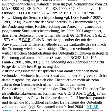
außergewöhnlichen Umständen zulässig (vgl. Senatsurteile vom 28.
März 1990 XII ZR 64/89 – FamRZ 1990, 857, 859 und vom 10.
Oktober 1990 XII ZR 99/88 – FamRZ 1991, 307, 310; zur
Entwicklung der Senatsrechtsprechung vgl. Dose FamRZ 2007,
1289, 1294). Zwar hatte der Senat bereits im Zusammenhang mit
der Änderung seiner Rechtsprechung zur Anrechnungsmethode
(sogenannte Surrogatrechtsprechung) im Jahre 2001 angedeutet,
dass einer Begrenzung des Unterhalts nach §§ 1578 Abs. 1 Satz 2,
1573 Abs. 5
BGB
aF als Korrektiv gegenüber der mit der
Anwendung der Differenzmethode auf die Einkünfte des erst nach
der Trennung wieder erwerbstätigen Ehegatten verbundenen
wirtschaftlichen Mehrbelastung des Unterhaltspflichtigen gesteigerte
Bedeutung zukommen könnte (Senatsurteil BGHZ 148, 105 =
FamRZ 2001, 986, 991). Eine Änderung der Rechtsprechung zur
Frage der zeitlichen Begrenzung des
Aufstockungsunterhaltsanspruches war damit aber noch nicht
verbunden. Vielmehr hatte der Senat auch in der Folgezeit zunächst
daran festgehalten, dass sich eine Ehedauer von mehr als zehn
Jahren dem Grenzbereich nähern dürfte, in dem unter
Berücksichtigung der Umstände des Einzelfalls der Dauer der Ehe
als Billigkeitskriterium im Rahmen von § 1573 Abs. 5
BGB
aF ein
durchschlagendes Gewicht für eine dauerhafte “Unterhaltsgarantie”
und gegen die Möglichkeit zeitlicher Begrenzung des Unterhalts
zukommen wird (vgl. Senatsurteil vom 9. Juni 2004 –
XII ZR