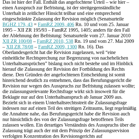
Das ist hier der Fall. Enthält das angefochtene Urteil – wie hier –
einen Ausspruch zur Befristung, ist der streitgegenständliche
Unterhalt in zeitlicher Hinsicht teilbar und eine entsprechend
eingeschränkte Zulassung der Revision möglich (Senatsurteile
BGHZ 179, 43
=
FamRZ 2009, 406
Rn. 10 und vom 25. Januar
1995 – XII ZR 195/93 – FamRZ 1995, 1405; anders für den Fall
der Ablehnung der Befristung: Senatsurteile vom 27. Januar 2010
XII ZR 100/08
–
FamRZ 2010, 538
Rn. 19 und vom 27. Mai 2009
–
XII ZR 78/08
–
FamRZ 2009, 1300
Rn. 16). Das
Oberlandesgericht hat die Revision zugelassen, weil “eine
einheitliche Rechtsprechung zur Begrenzung von nachehelichen
Unterhaltsansprüchen” bislang noch nicht bestehe und im Hinblick
hierauf die Zulassung der Revision der Fortbildung des Rechts
diene. Den Gründen der angefochtenen Entscheidung ist somit
hinreichend deutlich zu entnehmen, dass das Berufungsgericht die
Revision nur wegen des Ausspruchs zur Befristung zulassen wollte;
die zulassungsrelevante Rechtsfrage wirkt sich insoweit für die
Beklagte nur auf den Unterhaltsanspruch ab Januar 2009 aus.
Bezieht sich in einem Unterhaltsrechtsstreit die Zulassungsfrage
indessen nur auf einen Teil des streitigen Zeitraums, liegt regelmäßig
die Annahme nahe, das Berufungsgericht habe die Revision auch
nur hinsichtlich des von der Zulassungsfrage betroffenen Teils
zulassen wollen. Ein derartiges Verständnis des Ausspruchs über die
Zulassung trägt auch der mit dem Prinzip der Zulassungsrevision
verfolgten Konzentration des Revisionsgerichts auf