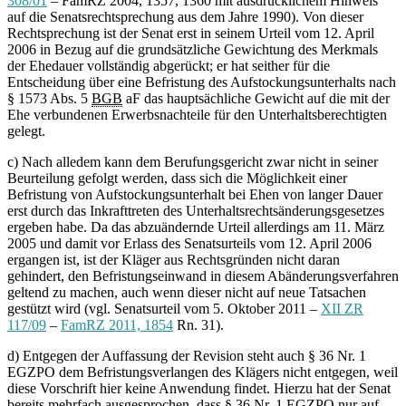
308/01
– FamRZ 2004, 1357, 1360 mit ausdrücklichem Hinweis
auf die Senatsrechtsprechung aus dem Jahre 1990). Von dieser
Rechtsprechung ist der Senat erst in seinem Urteil vom 12. April
2006 in Bezug auf die grundsätzliche Gewichtung des Merkmals
der Ehedauer vollständig abgerückt; er hat seither für die
Entscheidung über eine Befristung des Aufstockungsunterhalts nach
§ 1573 Abs. 5
BGB
aF das hauptsächliche Gewicht auf die mit der
Ehe verbundenen Erwerbsnachteile für den Unterhaltsberechtigten
gelegt.
c) Nach alledem kann dem Berufungsgericht zwar nicht in seiner
Beurteilung gefolgt werden, dass sich die Möglichkeit einer
Befristung von Aufstockungsunterhalt bei Ehen von langer Dauer
erst durch das Inkrafttreten des Unterhaltsrechtsänderungsgesetzes
ergeben habe. Da das abzuändernde Urteil allerdings am 11. März
2005 und damit vor Erlass des Senatsurteils vom 12. April 2006
ergangen ist, ist der Kläger aus Rechtsgründen nicht daran
gehindert, den Befristungseinwand in diesem Abänderungsverfahren
geltend zu machen, auch wenn dieser nicht auf neue Tatsachen
gestützt wird (vgl. Senatsurteil vom 5. Oktober 2011 –
XII ZR
117/09
–
FamRZ 2011, 1854
Rn. 31).
d) Entgegen der Auffassung der Revision steht auch § 36 Nr. 1
EGZPO dem Befristungsverlangen des Klägers nicht entgegen, weil
diese Vorschrift hier keine Anwendung findet. Hierzu hat der Senat
bereits mehrfach ausgesprochen, dass § 36 Nr. 1 EGZPO nur auf