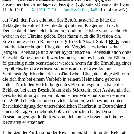
ausreichenden Grundlagen zulässig ist (vgl. zuletzt Senatsurteil vom
11. Juli 2012 –
XII ZR 72/10
–
FamRZ 2012, 1483
Rn. 43 mwN).
aa) Nach den Feststellungen des Berufungsgerichts hätte die
Beklagte ohne ihre Eheschließung mit dem Kläger nicht nach
Deutschland übersiedeln können, sondern sie hätte voraussichtlich
weiter in der Ukraine gelebt. Dies räumt auch die Revision ein.
Soweit indessen im Rahmen des § 1578 b Abs. 1 Satz 1
BGB
beim
unterhaltsberechtigten Ehegatten ein Vergleich zwischen seiner
jetzigen Lebenslage und seiner hypothetischen Lebenssituation ohne
Eheschließung angestellt werden muss, kann es in solchen Fällen
folgerichtig nicht beanstandet werden, wenn für die Ermittlung eines
hypothetischen Erwerbseinkommens auf die Erwerbs- und
Verdienstmöglichkeiten des ausländischen Ehegatten abgestellt wird,
die sich ihm bei einem Verbleib in seinem Heimatland geboten
hätten. Nach den Feststellungen des Berufungsgerichts hätte die
Beklagte bei einer Beschäftigung als Sekretärin oder Assistentin der
Geschäftsführung in einem ukrainischen Wirtschaftsunternehmen
seit 2009 kein Einkommen erzielen können, welches auch unter
Berücksichtigung der unterschiedlichen Kaufkraft in Deutschland
einem Betrag von mehr als 650 € entsprochen hätte. Diese
Feststellungen greift die Revision nicht an; sie lassen auch keine
Rechtsfehler erkennen.
Entgegen der Auffassung der Revision ergibt sich für die Beklagte