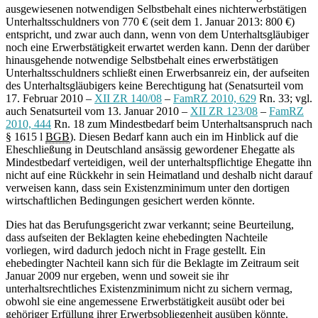
ausgewiesenen notwendigen Selbstbehalt eines nichterwerbstätigen
Unterhaltsschuldners von 770 € (seit dem 1. Januar 2013: 800 €)
entspricht, und zwar auch dann, wenn von dem Unterhaltsgläubiger
noch eine Erwerbstätigkeit erwartet werden kann. Denn der darüber
hinausgehende notwendige Selbstbehalt eines erwerbstätigen
Unterhaltsschuldners schließt einen Erwerbsanreiz ein, der aufseiten
des Unterhaltsgläubigers keine Berechtigung hat (Senatsurteil vom
17. Februar 2010 –
XII ZR 140/08
–
FamRZ 2010, 629
Rn. 33; vgl.
auch Senatsurteil vom 13. Januar 2010 –
XII ZR 123/08
–
FamRZ
2010, 444
Rn. 18 zum Mindestbedarf beim Unterhaltsanspruch nach
§ 1615 l
BGB
). Diesen Bedarf kann auch ein im Hinblick auf die
Eheschließung in Deutschland ansässig gewordener Ehegatte als
Mindestbedarf verteidigen, weil der unterhaltspflichtige Ehegatte ihn
nicht auf eine Rückkehr in sein Heimatland und deshalb nicht darauf
verweisen kann, dass sein Existenzminimum unter den dortigen
wirtschaftlichen Bedingungen gesichert werden könnte.
Dies hat das Berufungsgericht zwar verkannt; seine Beurteilung,
dass aufseiten der Beklagten keine ehebedingten Nachteile
vorliegen, wird dadurch jedoch nicht in Frage gestellt. Ein
ehebedingter Nachteil kann sich für die Beklagte im Zeitraum seit
Januar 2009 nur ergeben, wenn und soweit sie ihr
unterhaltsrechtliches Existenzminimum nicht zu sichern vermag,
obwohl sie eine angemessene Erwerbstätigkeit ausübt oder bei
gehöriger Erfüllung ihrer Erwerbsobliegenheit ausüben könnte.