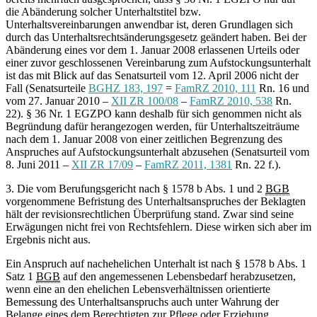
die Abänderung solcher Unterhaltstitel bzw.
Unterhaltsvereinbarungen anwendbar ist, deren Grundlagen sich
durch das Unterhaltsrechtsänderungsgesetz geändert haben. Bei der
Abänderung eines vor dem 1. Januar 2008 erlassenen Urteils oder
einer zuvor geschlossenen Vereinbarung zum Aufstockungsunterhalt
ist das mit Blick auf das Senatsurteil vom 12. April 2006 nicht der
Fall (Senatsurteile
BGHZ 183, 197
=
FamRZ 2010, 111
Rn. 16 und
vom 27. Januar 2010 –
XII ZR 100/08
–
FamRZ 2010, 538
Rn.
22). § 36 Nr. 1 EGZPO kann deshalb für sich genommen nicht als
Begründung dafür herangezogen werden, für Unterhaltszeiträume
nach dem 1. Januar 2008 von einer zeitlichen Begrenzung des
Anspruches auf Aufstockungsunterhalt abzusehen (Senatsurteil vom
8. Juni 2011 –
XII ZR 17/09
–
FamRZ 2011, 1381
Rn. 22 f.).
3. Die vom Berufungsgericht nach § 1578 b Abs. 1 und 2
BGB
vorgenommene Befristung des Unterhaltsanspruches der Beklagten
hält der revisionsrechtlichen Überprüfung stand. Zwar sind seine
Erwägungen nicht frei von Rechtsfehlern. Diese wirken sich aber im
Ergebnis nicht aus.
Ein Anspruch auf nachehelichen Unterhalt ist nach § 1578 b Abs. 1
Satz 1
BGB
auf den angemessenen Lebensbedarf herabzusetzen,
wenn eine an den ehelichen Lebensverhältnissen orientierte
Bemessung des Unterhaltsanspruchs auch unter Wahrung der
Belange eines dem Berechtigten zur Pflege oder Erziehung