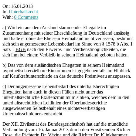
On:
16.01.2013
In:
Unterhaltsrecht
With:
0 Comments
a) Wird ein aus dem Ausland stammender Ehegatte im
Zusammenhang mit seiner Eheschließung in Deutschland ansässig
und hätte er ohne die Ehe sein Heimatland nicht verlassen, bestimmt
sich sein angemessener Lebensbedarf im Sinne von § 1578 b Abs. 1
Satz 1
BGB
nach den Erwerbs- und Verdienstmöglichkeiten, die
sich ihm bei einem Verbleib in seinem Heimatland geboten hätten.
b) Das von dem ausländischen Ehegatten in seinem Heimatland
hypothetisch erzielbare Einkommen ist gegebenenfalls im Hinblick
auf Kaufkraftunterschiede an das deutsche Preisniveau anzupassen.
c) Der angemessene Lebensbedarf des unterhaltsberechtigten
Ehegatten kann auch in diesen Fällen nicht unter das
unterhaltsrechtliche Existenzminimum sinken, welches dem in den
unterhaltsrechtlichen Leitlinien der Oberlandesgerichte
ausgewiesenen Selbstbehalt eines nichterwerbstätigen
Unterhaltsschuldners entspricht.
Der XII. Zivilsenat des Bundesgerichtshofs hat auf die mündliche
Verhandlung vom 16. Januar 2013 durch den Vorsitzenden Richter
Dose, die Richterin Dr. Vézina und die Richter Dr. Klinkhammer,