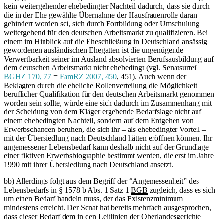
kein weitergehender ehebedingter Nachteil dadurch, dass sie durch
die in der Ehe gewählte Übernahme der Hausfrauenrolle daran
gehindert worden sei, sich durch Fortbildung oder Umschulung
weitergehend für den deutschen Arbeitsmarkt zu qualifizieren. Bei
einem im Hinblick auf die Eheschließung in Deutschland ansässig
gewordenen ausländischen Ehegatten ist die ungenügende
Verwertbarkeit seiner im Ausland absolvierten Berufsausbildung auf
dem deutschen Arbeitsmarkt nicht ehebedingt (vgl. Senatsurteil
BGHZ 170, 77
=
FamRZ 2007, 450
, 451). Auch wenn der
Beklagten durch die eheliche Rollenverteilung die Möglichkeit
beruflicher Qualifikation für den deutschen Arbeitsmarkt genommen
worden sein sollte, würde eine sich dadurch im Zusammenhang mit
der Scheidung von dem Kläger ergebende Bedarfslage nicht auf
einem ehebedingten Nachteil, sondern auf dem Entgehen von
Erwerbschancen beruhen, die sich ihr – als ehebedingter Vorteil –
mit der Übersiedlung nach Deutschland hätten eröffnen können. Ihr
angemessener Lebensbedarf kann deshalb nicht auf der Grundlage
einer fiktiven Erwerbsbiographie bestimmt werden, die erst im Jahre
1990 mit ihrer Übersiedlung nach Deutschland ansetzt.
bb) Allerdings folgt aus dem Begriff der “Angemessenheit” des
Lebensbedarfs in § 1578 b Abs. 1 Satz 1
BGB
zugleich, dass es sich
um einen Bedarf handeln muss, der das Existenzminimum
mindestens erreicht. Der Senat hat bereits mehrfach ausgesprochen,
dass dieser Bedarf dem in den Leitlinien der Oberlandesgerichte