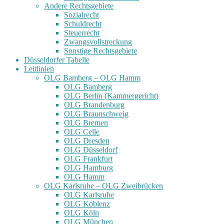
Andere Rechtsgebiete
Sozialrecht
Schuldrecht
Steuerrecht
Zwangsvollstreckung
Sonstige Rechtsgebiete
Düsseldorfer Tabelle
Leitlinien
OLG Bamberg – OLG Hamm
OLG Bamberg
OLG Berlin (Kammergericht)
OLG Brandenburg
OLG Braunschweig
OLG Bremen
OLG Celle
OLG Dresden
OLG Düsseldorf
OLG Frankfurt
OLG Hamburg
OLG Hamm
OLG Karlsruhe – OLG Zweibrücken
OLG Karlsruhe
OLG Koblenz
OLG Köln
OLG München