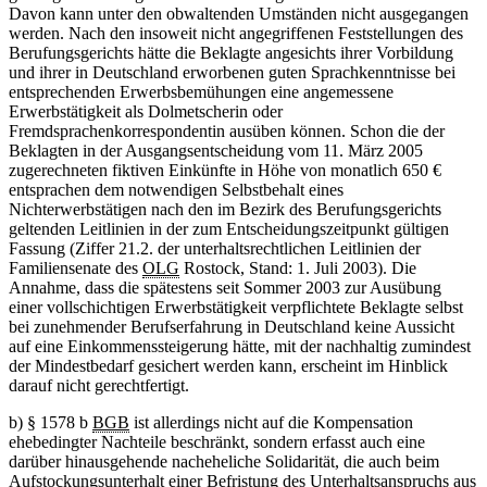
Davon kann unter den obwaltenden Umständen nicht ausgegangen
werden. Nach den insoweit nicht angegriffenen Feststellungen des
Berufungsgerichts hätte die Beklagte angesichts ihrer Vorbildung
und ihrer in Deutschland erworbenen guten Sprachkenntnisse bei
entsprechenden Erwerbsbemühungen eine angemessene
Erwerbstätigkeit als Dolmetscherin oder
Fremdsprachenkorrespondentin ausüben können. Schon die der
Beklagten in der Ausgangsentscheidung vom 11. März 2005
zugerechneten fiktiven Einkünfte in Höhe von monatlich 650 €
entsprachen dem notwendigen Selbstbehalt eines
Nichterwerbstätigen nach den im Bezirk des Berufungsgerichts
geltenden Leitlinien in der zum Entscheidungszeitpunkt gültigen
Fassung (Ziffer 21.2. der unterhaltsrechtlichen Leitlinien der
Familiensenate des
OLG
Rostock, Stand: 1. Juli 2003). Die
Annahme, dass die spätestens seit Sommer 2003 zur Ausübung
einer vollschichtigen Erwerbstätigkeit verpflichtete Beklagte selbst
bei zunehmender Berufserfahrung in Deutschland keine Aussicht
auf eine Einkommenssteigerung hätte, mit der nachhaltig zumindest
der Mindestbedarf gesichert werden kann, erscheint im Hinblick
darauf nicht gerechtfertigt.
b) § 1578 b
BGB
ist allerdings nicht auf die Kompensation
ehebedingter Nachteile beschränkt, sondern erfasst auch eine
darüber hinausgehende nacheheliche Solidarität, die auch beim
Aufstockungsunterhalt einer Befristung des Unterhaltsanspruchs aus