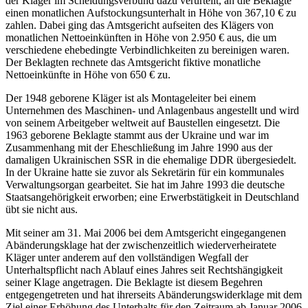
der Kläger im Scheidungsverbund dazu verurteilt, an die Beklagte
einen monatlichen Aufstockungsunterhalt in Höhe von 367,10 € zu
zahlen. Dabei ging das Amtsgericht aufseiten des Klägers von
monatlichen Nettoeinkünften in Höhe von 2.950 € aus, die um
verschiedene ehebedingte Verbindlichkeiten zu bereinigen waren.
Der Beklagten rechnete das Amtsgericht fiktive monatliche
Nettoeinkünfte in Höhe von 650 € zu.
Der 1948 geborene Kläger ist als Montageleiter bei einem
Unternehmen des Maschinen- und Anlagenbaus angestellt und wird
von seinem Arbeitgeber weltweit auf Baustellen eingesetzt. Die
1963 geborene Beklagte stammt aus der Ukraine und war im
Zusammenhang mit der Eheschließung im Jahre 1990 aus der
damaligen Ukrainischen SSR in die ehemalige DDR übergesiedelt.
In der Ukraine hatte sie zuvor als Sekretärin für ein kommunales
Verwaltungsorgan gearbeitet. Sie hat im Jahre 1993 die deutsche
Staatsangehörigkeit erworben; eine Erwerbstätigkeit in Deutschland
übt sie nicht aus.
Mit seiner am 31. Mai 2006 bei dem Amtsgericht eingegangenen
Abänderungsklage hat der zwischenzeitlich wiederverheiratete
Kläger unter anderem auf den vollständigen Wegfall der
Unterhaltspflicht nach Ablauf eines Jahres seit Rechtshängigkeit
seiner Klage angetragen. Die Beklagte ist diesem Begehren
entgegengetreten und hat ihrerseits Abänderungswiderklage mit dem
Ziel einer Erhöhung des Unterhalts für den Zeitraum ab Januar 2006