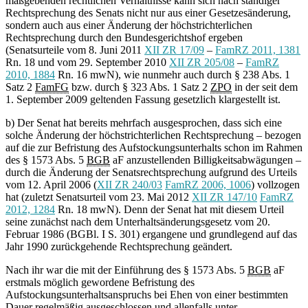
maßgebenden rechtlichen Verhältnisse kann sich nach ständiger
Rechtsprechung des Senats nicht nur aus einer Gesetzesänderung,
sondern auch aus einer Änderung der höchstrichterlichen
Rechtsprechung durch den Bundesgerichtshof ergeben
(Senatsurteile vom 8. Juni 2011
XII ZR 17/09
–
FamRZ 2011, 1381
Rn. 18 und vom 29. September 2010
XII ZR 205/08
–
FamRZ
2010, 1884
Rn. 16 mwN), wie nunmehr auch durch § 238 Abs. 1
Satz 2
FamFG
bzw. durch § 323 Abs. 1 Satz 2
ZPO
in der seit dem
1. September 2009 geltenden Fassung gesetzlich klargestellt ist.
b) Der Senat hat bereits mehrfach ausgesprochen, dass sich eine
solche Änderung der höchstrichterlichen Rechtsprechung – bezogen
auf die zur Befristung des Aufstockungsunterhalts schon im Rahmen
des § 1573 Abs. 5
BGB
aF anzustellenden Billigkeitsabwägungen –
durch die Änderung der Senatsrechtsprechung aufgrund des Urteils
vom 12. April 2006 (
XII ZR 240/03
FamRZ 2006, 1006
) vollzogen
hat (zuletzt Senatsurteil vom 23. Mai 2012
XII ZR 147/10
FamRZ
2012, 1284
Rn. 18 mwN). Denn der Senat hat mit diesem Urteil
seine zunächst nach dem Unterhaltsänderungsgesetz vom 20.
Februar 1986 (BGBl. I S. 301) ergangene und grundlegend auf das
Jahr 1990 zurückgehende Rechtsprechung geändert.
Nach ihr war die mit der Einführung des § 1573 Abs. 5
BGB
aF
erstmals möglich gewordene Befristung des
Aufstockungsunterhaltsanspruchs bei Ehen von einer bestimmten
Dauer regelmäßig ausgeschlossen und allenfalls unter