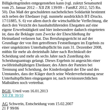
Billigkeitsgründen entgegenstehen kann (vgl. zuletzt Senatsurteil
vom 25. Januar 2012 – XII ZR 139/09 – FamRZ 2012, 525 Rn.
50). Das Maß der geschuldeten nachehelichen Solidarität bestimmt
sich neben der Ehedauer (vgl. nunmehr ausdrücklich BT-Drucks.
17/11885, S. 6) vor allem durch die wirtschaftliche Verflechtung, die
durch den Verzicht des haushaltsführenden Ehegatten auf eine
eigene Erwerbstätigkeit und hier insbesondere dadurch eingetreten
ist, dass die Beklagte zum Zwecke der Eheschließung ihr
Heimatland verlassen hat. Das Berufungsgericht ist auf der
Grundlage der von ihm getroffenen Feststellungen im Ergebnis zu
einer ungekürzten Unterhaltspflicht bis zum 31. Dezember 2008,
mithin für mehr als dreieinhalb Jahre nach Rechtskraft der
Scheidung und mehr als sechs Jahre nach Zustellung des
Scheidungsantrags gelangt. Dieses Ergebnis ist angesichts einer
zwölfeinhalbjährigen Ehedauer, des Alters der Parteien bei
Trennung und Scheidung, der Kinderlosigkeit der Ehe und des
Umstandes, dass der Kläger durch seine Wiederverheiratung neue
Unterhaltspflichten eingegangen ist, nach revisionsrechtlichen
Maßstäben noch vertretbar.
BGH
, Urteil vom 16.01.2013
XII ZR 39/10
AG
Schwerin, Entscheidung vom 15.02.2007
21 F 99/06