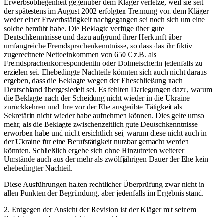
Erwerbsobliegenheit gegenüber dem Kläger verletze, weil sie seit
der spätestens im August 2002 erfolgten Trennung von dem Kläger
weder einer Erwerbstätigkeit nachgegangen sei noch sich um eine
solche bemüht habe. Die Beklagte verfüge über gute
Deutschkenntnisse und dazu aufgrund ihrer Herkunft über
umfangreiche Fremdsprachenkenntnisse, so dass das ihr fiktiv
zugerechnete Nettoeinkommen von 650 € z.B. als
Fremdsprachenkorrespondentin oder Dolmetscherin jedenfalls zu
erzielen sei. Ehebedingte Nachteile könnten sich auch nicht daraus
ergeben, dass die Beklagte wegen der Eheschließung nach
Deutschland übergesiedelt sei. Es fehlten Darlegungen dazu, warum
die Beklagte nach der Scheidung nicht wieder in die Ukraine
zurückkehren und ihre vor der Ehe ausgeübte Tätigkeit als
Sekretärin nicht wieder habe aufnehmen können. Dies gelte umso
mehr, als die Beklagte zwischenzeitlich gute Deutschkenntnisse
erworben habe und nicht ersichtlich sei, warum diese nicht auch in
der Ukraine für eine Berufstätigkeit nutzbar gemacht werden
könnten. Schließlich ergebe sich ohne Hinzutreten weiterer
Umstände auch aus der mehr als zwölfjährigen Dauer der Ehe kein
ehebedingter Nachteil.
Diese Ausführungen halten rechtlicher Überprüfung zwar nicht in
allen Punkten der Begründung, aber jedenfalls im Ergebnis stand.
2. Entgegen der Ansicht der Revision ist der Kläger mit seinem