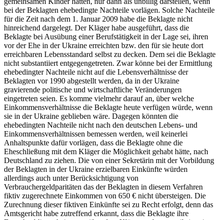
gemeinsamen Kinder hätten, nur dann als unbillig darstellen, wenn
bei der Beklagten ehebedingte Nachteile vorlägen. Solche Nachteile
für die Zeit nach dem 1. Januar 2009 habe die Beklagte nicht
hinreichend dargelegt. Der Kläger habe ausgeführt, dass die
Beklagte bei Ausübung einer Berufstätigkeit in der Lage sei, ihren
vor der Ehe in der Ukraine erreichten bzw. den für sie heute dort
erreichbaren Lebensstandard selbst zu decken. Dem sei die Beklagte
nicht substantiiert entgegengetreten. Zwar könne bei der Ermittlung
ehebedingter Nachteile nicht auf die Lebensverhältnisse der
Beklagten vor 1990 abgestellt werden, da in der Ukraine
gravierende politische und wirtschaftliche Veränderungen
eingetreten seien. Es komme vielmehr darauf an, über welche
Einkommensverhältnisse die Beklagte heute verfügen würde, wenn
sie in der Ukraine geblieben wäre. Dagegen könnten die
ehebedingten Nachteile nicht nach den deutschen Lebens- und
Einkommensverhältnissen bemessen werden, weil keinerlei
Anhaltspunkte dafür vorlägen, dass die Beklagte ohne die
Eheschließung mit dem Kläger die Möglichkeit gehabt hätte, nach
Deutschland zu ziehen. Die von einer Sekretärin mit der Vorbildung
der Beklagten in der Ukraine erzielbaren Einkünfte würden
allerdings auch unter Berücksichtigung von
Verbrauchergeldparitäten das der Beklagten in diesem Verfahren
fiktiv zugerechnete Einkommen von 650 € nicht übersteigen. Die
Zurechnung dieser fiktiven Einkünfte sei zu Recht erfolgt, denn das
Amtsgericht habe zutreffend erkannt, dass die Beklagte ihre