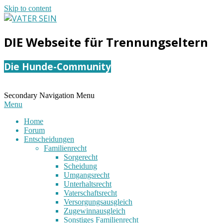
Skip to content
VATER
DIE Webseite für Trennungseltern
SEIN
Die Hunde-Community
Secondary Navigation Menu
Menu
Home
Forum
Entscheidungen
Familienrecht
Sorgerecht
Scheidung
Umgangsrecht
Unterhaltsrecht
Vaterschaftsrecht
Versorgungsausgleich
Zugewinnausgleich
Sonstiges Familienrecht