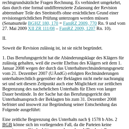
rechtsgrundsätzliche Fragen Rechnung. Es verhindert umgekehrt,
dass durch eine formal undifferenzierte Zulassung der Revision
abtrennbare Teile des Streitstoffs ohne ersichtlichen Grund einer
revisionsgerichtlichen Prüfung unterzogen werden müssen
(Senatsurteile
BGHZ 180, 170
=
FamRZ 2009, 770
Rn. 9 und vom
27. Mai 2009
XII ZR 111/08
–
FamRZ 2009, 1207
Rn. 10).
II.
Soweit die Revision zulässig ist, ist sie nicht begründet.
1. Das Berufungsgericht hat die Abänderungsklage des Klägers für
zulässig gehalten, weil die zweite Ehefrau des Klägers seit dem 1.
Januar 2008 wegen der durch das Unterhaltsrechtsänderungsgesetz
vom 21. Dezember 2007 (UÄndG) erfolgten Rechtsänderungen
unterhaltsrechtlich gegenüber der Beklagten nicht mehr nachrangig
sei und seit diesem Zeitpunkt auch eine Möglichkeit zur zeitlichen
Begrenzung des nachehelichen Unterhalts für Ehen von langer
Dauer bestünde. In der Sache hat das Berufungsgericht den
Unterhaltsanspruch der Beklagten bis zum 31. Dezember 2008
befristet und insoweit zur Begründung seiner Entscheidung das
Folgende ausgeführt:
Eine zeitliche Begrenzung des Unterhalts nach § 1578 b Abs. 2
BGB
könne sich im vorliegenden Fall, da die Parteien keine