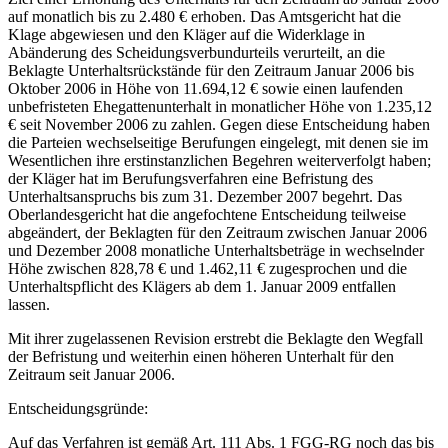
auf monatlich bis zu 2.480 € erhoben. Das Amtsgericht hat die
Klage abgewiesen und den Kläger auf die Widerklage in
Abänderung des Scheidungsverbundurteils verurteilt, an die
Beklagte Unterhaltsrückstände für den Zeitraum Januar 2006 bis
Oktober 2006 in Höhe von 11.694,12 € sowie einen laufenden
unbefristeten Ehegattenunterhalt in monatlicher Höhe von 1.235,12
€ seit November 2006 zu zahlen. Gegen diese Entscheidung haben
die Parteien wechselseitige Berufungen eingelegt, mit denen sie im
Wesentlichen ihre erstinstanzlichen Begehren weiterverfolgt haben;
der Kläger hat im Berufungsverfahren eine Befristung des
Unterhaltsanspruchs bis zum 31. Dezember 2007 begehrt. Das
Oberlandesgericht hat die angefochtene Entscheidung teilweise
abgeändert, der Beklagten für den Zeitraum zwischen Januar 2006
und Dezember 2008 monatliche Unterhaltsbeträge in wechselnder
Höhe zwischen 828,78 € und 1.462,11 € zugesprochen und die
Unterhaltspflicht des Klägers ab dem 1. Januar 2009 entfallen
lassen.
Mit ihrer zugelassenen Revision erstrebt die Beklagte den Wegfall
der Befristung und weiterhin einen höheren Unterhalt für den
Zeitraum seit Januar 2006.
Entscheidungsgründe:
Auf das Verfahren ist gemäß Art. 111 Abs. 1 FGG-RG noch das bis