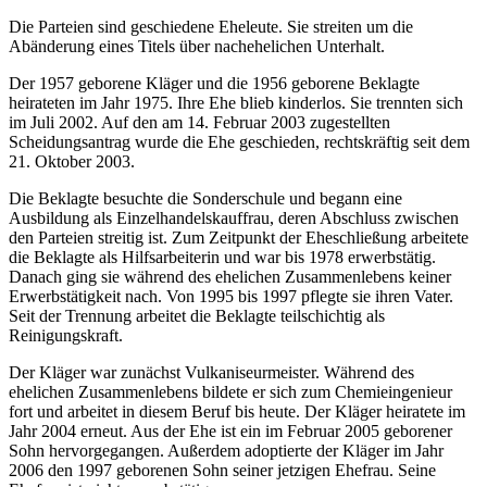
Die Parteien sind geschiedene Eheleute. Sie streiten um die
Abänderung eines Titels über nachehelichen Unterhalt.
Der 1957 geborene Kläger und die 1956 geborene Beklagte
heirateten im Jahr 1975. Ihre Ehe blieb kinderlos. Sie trennten sich
im Juli 2002. Auf den am 14. Februar 2003 zugestellten
Scheidungsantrag wurde die Ehe geschieden, rechtskräftig seit dem
21. Oktober 2003.
Die Beklagte besuchte die Sonderschule und begann eine
Ausbildung als Einzelhandelskauffrau, deren Abschluss zwischen
den Parteien streitig ist. Zum Zeitpunkt der Eheschließung arbeitete
die Beklagte als Hilfsarbeiterin und war bis 1978 erwerbstätig.
Danach ging sie während des ehelichen Zusammenlebens keiner
Erwerbstätigkeit nach. Von 1995 bis 1997 pflegte sie ihren Vater.
Seit der Trennung arbeitet die Beklagte teilschichtig als
Reinigungskraft.
Der Kläger war zunächst Vulkaniseurmeister. Während des
ehelichen Zusammenlebens bildete er sich zum Chemieingenieur
fort und arbeitet in diesem Beruf bis heute. Der Kläger heiratete im
Jahr 2004 erneut. Aus der Ehe ist ein im Februar 2005 geborener
Sohn hervorgegangen. Außerdem adoptierte der Kläger im Jahr
2006 den 1997 geborenen Sohn seiner jetzigen Ehefrau. Seine