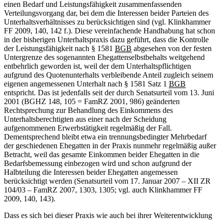
einen Bedarf und Leistungsfähigkeit zusammenfassenden
Verteilungsvorgang dar, bei dem die Interessen beider Parteien des
Unterhaltsverhältnisses zu berücksichtigen sind (vgl. Klinkhammer
FF 2009, 140, 142 f.). Diese vereinfachende Handhabung hat schon
in der bisherigen Unterhaltspraxis dazu geführt, dass die Kontrolle
der Leistungsfähigkeit nach § 1581
BGB
abgesehen von der festen
Untergrenze des sogenannten Ehegattenselbstbehalts weitgehend
entbehrlich geworden ist, weil der dem Unterhaltspflichtigen
aufgrund des Quotenunterhalts verbleibende Anteil zugleich seinem
eigenen angemessenen Unterhalt nach § 1581 Satz 1
BGB
entspricht. Das ist jedenfalls seit der durch Senatsurteil vom 13. Juni
2001 (BGHZ 148, 105 = FamRZ 2001, 986) geänderten
Rechtsprechung zur Behandlung des Einkommens des
Unterhaltsberechtigten aus einer nach der Scheidung
aufgenommenen Erwerbstätigkeit regelmäßig der Fall.
Dementsprechend bleibt etwa ein trennungsbedingter Mehrbedarf
der geschiedenen Ehegatten in der Praxis nunmehr regelmäßig außer
Betracht, weil das gesamte Einkommen beider Ehegatten in die
Bedarfsbemessung einbezogen wird und schon aufgrund der
Halbteilung die Interessen beider Ehegatten angemessen
berücksichtigt werden (Senatsurteil vom 17. Januar 2007 – XII ZR
104/03 – FamRZ 2007, 1303, 1305; vgl. auch Klinkhammer FF
2009, 140, 143).
Dass es sich bei dieser Praxis wie auch bei ihrer Weiterentwicklung