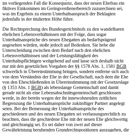
im vorliegenden Fall die Konsequenz, dass der neuen Ehefrau ein
fiktives Einkommen im Geringverdienerbereich zuzurechnen sei,
was im Ergebnis zu einem Unterhaltsanspruch der Beklagten
jedenfalls in der titulierten Höhe führe.
Die Rechtsprechung des Bundesgerichtshofs zu den wandelbaren
ehelichen Lebensverhältnissen mit der Folge, dass sogar
Unterhaltsansprüche des neuen Ehegatten als bedarfsprägend
angesehen würden, stoße jedoch auf Bedenken. Sie hebe die
Unterscheidung zwischen dem Bedarf nach den ehelichen
Lebensverhältnissen und der Leistungsfähigkeit des
Unterhaltspflichtigen weitgehend auf und lasse sich deshalb nicht
nur mit den gesetzlichen Vorgaben der §§ 1578 Abs. 1, 1581
BGB
schwerlich in Übereinstimmung bringen, sondern entferne sich auch
von dem Verständnis der Ehe in der Gesellschaft, nach dem die Ehe
von den Eheschließenden in Übereinstimmung mit der Gesetzeslage
(§ 1353 Abs. 1
BGB
) als lebenslange Gemeinschaft und damit
gerade nicht als eine Lebensabschnittsgemeinschaft geschlossen
werde, in der bereits wegen der ihr innewohnenden zeitlichen
Begrenzung die Unterhaltsansprüche zukünftiger Partner angelegt
seien. Bei der Bemessung der Unterhaltsansprüche des
geschiedenen und des neuen Ehegatten sei verfassungsrechtlich zu
beachten, dass die geschiedene Ehe mit der neuen Ehe gleichwertig
und gleichrangig sei. Es sei daher von zwei auf dieser
Gewährleistung beruhenden Grundrechtspositionen auszugehen, die