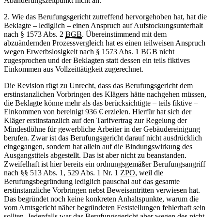
Abänderungszeitpunkt nicht an.
2. Wie das Berufungsgericht zutreffend hervorgehoben hat, hat die
Beklagte – lediglich – einen Anspruch auf Aufstockungsunterhalt
nach § 1573 Abs. 2
BGB
. Übereinstimmend mit dem
abzuändernden Prozessvergleich hat es einen teilweisen Anspruch
wegen Erwerbslosigkeit nach § 1573 Abs. 1
BGB
nicht
zugesprochen und der Beklagten statt dessen ein teils fiktives
Einkommen aus Vollzeittätigkeit zugerechnet.
Die Revision rügt zu Unrecht, dass das Berufungsgericht dem
erstinstanzlichen Vorbringen des Klägers hätte nachgehen müssen,
die Beklagte könne mehr als das berücksichtigte – teils fiktive –
Einkommen von bereinigt 936 € erzielen. Hierfür hat sich der
Kläger erstinstanzlich auf den Tarifvertrag zur Regelung der
Mindestlöhne für gewerbliche Arbeiter in der Gebäudereinigung
berufen. Zwar ist das Berufungsgericht darauf nicht ausdrücklich
eingegangen, sondern hat allein auf die Bindungswirkung des
Ausgangstitels abgestellt. Das ist aber nicht zu beanstanden.
Zweifelhaft ist hier bereits ein ordnungsgemäßer Berufungsangriff
nach §§ 513 Abs. 1, 529 Abs. 1 Nr. 1
ZPO
, weil die
Berufungsbegründung lediglich pauschal auf das gesamte
erstinstanzliche Vorbringen nebst Beweisantritten verwiesen hat.
Das begründet noch keine konkreten Anhaltspunkte, warum die
vom Amtsgericht näher begründeten Feststellungen fehlerhaft sein
sollten. Jedenfalls war das Berufungsgericht aber wegen des nicht