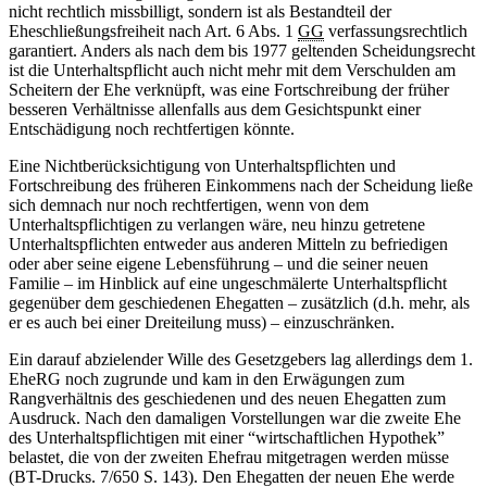
nicht rechtlich missbilligt, sondern ist als Bestandteil der
Eheschließungsfreiheit nach Art. 6 Abs. 1
GG
verfassungsrechtlich
garantiert. Anders als nach dem bis 1977 geltenden Scheidungsrecht
ist die Unterhaltspflicht auch nicht mehr mit dem Verschulden am
Scheitern der Ehe verknüpft, was eine Fortschreibung der früher
besseren Verhältnisse allenfalls aus dem Gesichtspunkt einer
Entschädigung noch rechtfertigen könnte.
Eine Nichtberücksichtigung von Unterhaltspflichten und
Fortschreibung des früheren Einkommens nach der Scheidung ließe
sich demnach nur noch rechtfertigen, wenn von dem
Unterhaltspflichtigen zu verlangen wäre, neu hinzu getretene
Unterhaltspflichten entweder aus anderen Mitteln zu befriedigen
oder aber seine eigene Lebensführung – und die seiner neuen
Familie – im Hinblick auf eine ungeschmälerte Unterhaltspflicht
gegenüber dem geschiedenen Ehegatten – zusätzlich (d.h. mehr, als
er es auch bei einer Dreiteilung muss) – einzuschränken.
Ein darauf abzielender Wille des Gesetzgebers lag allerdings dem 1.
EheRG noch zugrunde und kam in den Erwägungen zum
Rangverhältnis des geschiedenen und des neuen Ehegatten zum
Ausdruck. Nach den damaligen Vorstellungen war die zweite Ehe
des Unterhaltspflichtigen mit einer “wirtschaftlichen Hypothek”
belastet, die von der zweiten Ehefrau mitgetragen werden müsse
(BT-Drucks. 7/650 S. 143). Den Ehegatten der neuen Ehe werde