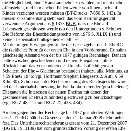
die Möglichkeit, eine “Hausfrauenehe” zu wählen, oft nicht mehr
offenstehen, und in manchen Fällen werde von ihnen auch auf
Kinder verzichtet werden müssen (BT-Drucks. 7/650 S. 143). In
diesem Zusammenhang steht auch das vom Berufungsgericht
verwendete Argument aus § 1353
BGB
, dass die Ehe auf
Lebenszeit geschlossen werde (zu den Hintergründen s. Schubert
Die Reform des Ehescheidungsrechts von 1976 S. XLIX f.) und
keine “Lebensabschnittsgemeinschaft” sei.
Mit derartigen Erwägungen stellte der Gesetzgeber des 1. EheRG
die (zeitliche) Priorität der ersten Ehe in den Vordergrund. Er nahm
gleichzeitig Abstand von der bis 1977 gültigen Rechtslage. Danach
hatte zwischen geschiedenem und neuem Ehegatten – ohne
Rücksicht auf das Verschulden des Unterhaltspflichtigen am
Scheitern der Ehe – Gleichrang bestanden (nahezu allg. Meinung zu
§ 59 EheG 1946; vgl. Hoffmann/Stephan Ehegesetz 2. Aufl. § 59
Rdn. 30). Schon nach der Rechtsprechung des Reichsgerichts waren
bei der Unterhaltsbemessung im Fall konkurrierender (geschiedener)
Ehegatten die Interessen der neuen Ehefrau mit denen der
geschiedenen Ehefrau zumindest gleichwertig zu berücksichtigen
(vgl. RGZ 48, 112 und RGZ 75, 433, 434).
An den gegenüber der Rechtslage bis 1977 geänderten Wertungen
des 1. EheRG hält das Gesetz seit dem 1. Januar 2008 nicht mehr
fest. Das Unterhaltsrechtsänderungsgesetz vom 21. Dezember 2007
(BGBl. I S. 3189) hat vom grundsätzlichen Vorrang der ersten Ehe