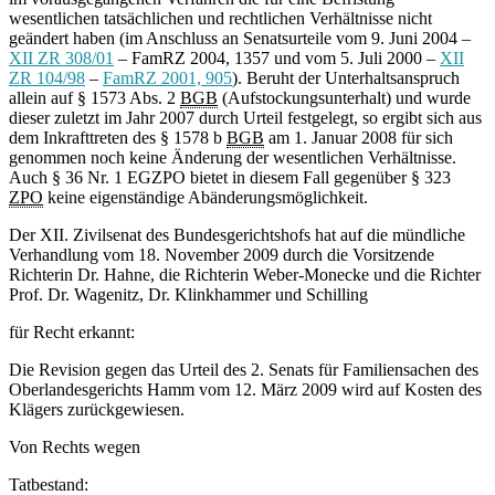
wesentlichen tatsächlichen und rechtlichen Verhältnisse nicht
geändert haben (im Anschluss an Senatsurteile vom 9. Juni 2004 –
XII ZR 308/01
– FamRZ 2004, 1357 und vom 5. Juli 2000 –
XII
ZR 104/98
–
FamRZ 2001, 905
). Beruht der Unterhaltsanspruch
allein auf § 1573 Abs. 2
BGB
(Aufstockungsunterhalt) und wurde
dieser zuletzt im Jahr 2007 durch Urteil festgelegt, so ergibt sich aus
dem Inkrafttreten des § 1578 b
BGB
am 1. Januar 2008 für sich
genommen noch keine Änderung der wesentlichen Verhältnisse.
Auch § 36 Nr. 1 EGZPO bietet in diesem Fall gegenüber § 323
ZPO
keine eigenständige Abänderungsmöglichkeit.
Der XII. Zivilsenat des Bundesgerichtshofs hat auf die mündliche
Verhandlung vom 18. November 2009 durch die Vorsitzende
Richterin Dr. Hahne, die Richterin Weber-Monecke und die Richter
Prof. Dr. Wagenitz, Dr. Klinkhammer und Schilling
für Recht erkannt:
Die Revision gegen das Urteil des 2. Senats für Familiensachen des
Oberlandesgerichts Hamm vom 12. März 2009 wird auf Kosten des
Klägers zurückgewiesen.
Von Rechts wegen
Tatbestand: