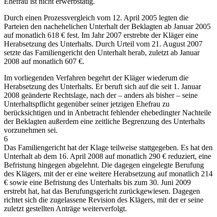
Ehefrau ist nicht erwerbstätig.
Durch einen Prozessvergleich vom 12. April 2005 legten die
Parteien den nachehelichen Unterhalt der Beklagten ab Januar 2005
auf monatlich 618 € fest. Im Jahr 2007 erstrebte der Kläger eine
Herabsetzung des Unterhalts. Durch Urteil vom 21. August 2007
setzte das Familiengericht den Unterhalt herab, zuletzt ab Januar
2008 auf monatlich 607 €.
Im vorliegenden Verfahren begehrt der Kläger wiederum die
Herabsetzung des Unterhalts. Er beruft sich auf die seit 1. Januar
2008 geänderte Rechtslage, nach der – anders als bisher – seine
Unterhaltspflicht gegenüber seiner jetzigen Ehefrau zu
berücksichtigen und in Anbetracht fehlender ehebedingter Nachteile
der Beklagten außerdem eine zeitliche Begrenzung des Unterhalts
vorzunehmen sei.
6
Das Familiengericht hat der Klage teilweise stattgegeben. Es hat den
Unterhalt ab dem 16. April 2008 auf monatlich 290 € reduziert, eine
Befristung hingegen abgelehnt. Die dagegen eingelegte Berufung
des Klägers, mit der er eine weitere Herabsetzung auf monatlich 214
€ sowie eine Befristung des Unterhalts bis zum 30. Juni 2009
erstrebt hat, hat das Berufungsgericht zurückgewiesen. Dagegen
richtet sich die zugelassene Revision des Klägers, mit der er seine
zuletzt gestellten Anträge weiterverfolgt.