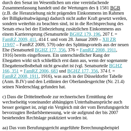
durch den Senat im Wesentlichen um eine vereinfachende
Zusammenfassung handelt und die Wertungen des § 1581
BGB
(z.B. die Heranziehung nicht prägenden Einkommens im Rahmen
der Billigkeitsabwägung) dadurch nicht außer Kraft gesetzt werden,
sondern weiterhin zu beachten sind, ist in die Rechtsprechung des
Senats etwa bei der Einbeziehung zusätzlichen Einkommens aus
einem Karrieresprung (Senatsurteile
BGHZ 179, 196
, 207 f. =
FamRZ 2009, 411
, 414 f. und vom 28. Januar 2009 –
XII ZR
119/07
– FamRZ 2009, 579) oder des Splittingvorteils aus der neuen
Ehe (Senatsurteil
BGHZ 177, 356
, 376 =
FamRZ 2008, 1911
,
1916) bereits eingeflossen. Ein unterschiedlicher Rang der
Ehegatten wirkt sich schließlich erst dann aus, wenn der sogenannte
Ehegattenselbstbehalt nicht gewahrt ist (vgl. Senatsurteile
BGHZ
166, 351
=
FamRZ 2006, 683
und
BGHZ 177, 356
, 374 f. =
FamRZ 2008, 1911
, 1916), was auch in der Düsseldorfer Tabelle
(Anm. B.IV) und den Leitlinien der Oberlandesgerichte (Nr. 21.4)
seinen Niederschlag gefunden hat.
c) Dass die Drittelmethode zur rechnerischen Ermittlung der
wechselseitig voneinander abhängigen Unterhaltsansprüche auch
besser geeignet ist, zeigt ein Vergleich mit der vom Berufungsgericht
bevorzugten Bedarfsbemessung, wie sie aufgrund der bis 2007
bestehenden Rechtslage praktiziert worden ist.
aa) Das vom Berufungsgericht angeführte Berechnungsbeispiel