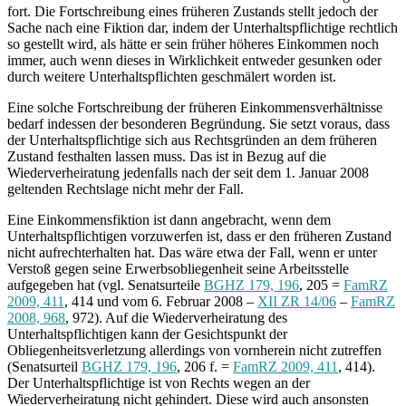
fort. Die Fortschreibung eines früheren Zustands stellt jedoch der
Sache nach eine Fiktion dar, indem der Unterhaltspflichtige rechtlich
so gestellt wird, als hätte er sein früher höheres Einkommen noch
immer, auch wenn dieses in Wirklichkeit entweder gesunken oder
durch weitere Unterhaltspflichten geschmälert worden ist.
Eine solche Fortschreibung der früheren Einkommensverhältnisse
bedarf indessen der besonderen Begründung. Sie setzt voraus, dass
der Unterhaltspflichtige sich aus Rechtsgründen an dem früheren
Zustand festhalten lassen muss. Das ist in Bezug auf die
Wiederverheiratung jedenfalls nach der seit dem 1. Januar 2008
geltenden Rechtslage nicht mehr der Fall.
Eine Einkommensfiktion ist dann angebracht, wenn dem
Unterhaltspflichtigen vorzuwerfen ist, dass er den früheren Zustand
nicht aufrechterhalten hat. Das wäre etwa der Fall, wenn er unter
Verstoß gegen seine Erwerbsobliegenheit seine Arbeitsstelle
aufgegeben hat (vgl. Senatsurteile
BGHZ 179, 196
, 205 =
FamRZ
2009, 411
, 414 und vom 6. Februar 2008 –
XII ZR 14/06
–
FamRZ
2008, 968
, 972). Auf die Wiederverheiratung des
Unterhaltspflichtigen kann der Gesichtspunkt der
Obliegenheitsverletzung allerdings von vornherein nicht zutreffen
(Senatsurteil
BGHZ 179, 196
, 206 f. =
FamRZ 2009, 411
, 414).
Der Unterhaltspflichtige ist von Rechts wegen an der
Wiederverheiratung nicht gehindert. Diese wird auch ansonsten