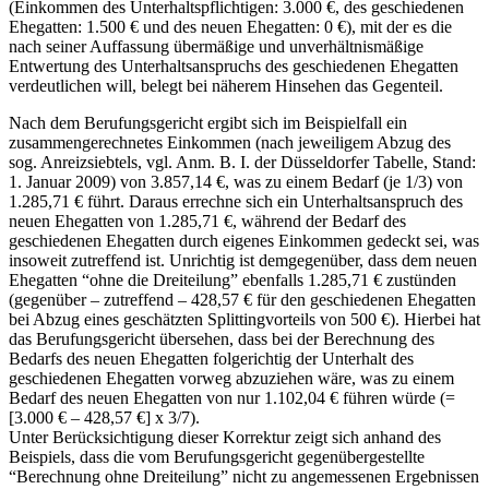
(Einkommen des Unterhaltspflichtigen: 3.000 €, des geschiedenen
Ehegatten: 1.500 € und des neuen Ehegatten: 0 €), mit der es die
nach seiner Auffassung übermäßige und unverhältnismäßige
Entwertung des Unterhaltsanspruchs des geschiedenen Ehegatten
verdeutlichen will, belegt bei näherem Hinsehen das Gegenteil.
Nach dem Berufungsgericht ergibt sich im Beispielfall ein
zusammengerechnetes Einkommen (nach jeweiligem Abzug des
sog. Anreizsiebtels, vgl. Anm. B. I. der Düsseldorfer Tabelle, Stand:
1. Januar 2009) von 3.857,14 €, was zu einem Bedarf (je 1/3) von
1.285,71 € führt. Daraus errechne sich ein Unterhaltsanspruch des
neuen Ehegatten von 1.285,71 €, während der Bedarf des
geschiedenen Ehegatten durch eigenes Einkommen gedeckt sei, was
insoweit zutreffend ist. Unrichtig ist demgegenüber, dass dem neuen
Ehegatten “ohne die Dreiteilung” ebenfalls 1.285,71 € zustünden
(gegenüber – zutreffend – 428,57 € für den geschiedenen Ehegatten
bei Abzug eines geschätzten Splittingvorteils von 500 €). Hierbei hat
das Berufungsgericht übersehen, dass bei der Berechnung des
Bedarfs des neuen Ehegatten folgerichtig der Unterhalt des
geschiedenen Ehegatten vorweg abzuziehen wäre, was zu einem
Bedarf des neuen Ehegatten von nur 1.102,04 € führen würde (=
[3.000 € – 428,57 €] x 3/7).
Unter Berücksichtigung dieser Korrektur zeigt sich anhand des
Beispiels, dass die vom Berufungsgericht gegenübergestellte
“Berechnung ohne Dreiteilung” nicht zu angemessenen Ergebnissen