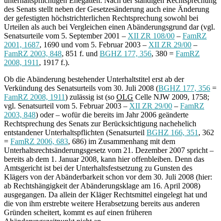
unterhaltspflichtigen Ehegatten. Nach der ständigen Rechtsprechung
des Senats stellt neben der Gesetzesänderung auch eine Änderung
der gefestigten höchstrichterlichen Rechtsprechung sowohl bei
Urteilen als auch bei Vergleichen einen Abänderungsgrund dar (vgl.
Senatsurteile vom 5. September 2001 –
XII ZR 108/00
–
FamRZ
2001, 1687
, 1690 und vom 5. Februar 2003 –
XII ZR 29/00
–
FamRZ 2003, 848
, 851 f. und
BGHZ 177, 356
, 380 =
FamRZ
2008, 1911
, 1917 f.).
Ob die Abänderung bestehender Unterhaltstitel erst ab der
Verkündung des Senatsurteils vom 30. Juli 2008 (
BGHZ 177, 356
=
FamRZ 2008, 1911
) zulässig ist (so
OLG
Celle NJW 2009, 1758;
vgl. Senatsurteil vom 5. Februar 2003 –
XII ZR 29/00
–
FamRZ
2003, 848
) oder – wofür die bereits im Jahr 2006 geänderte
Rechtsprechung des Senats zur Berücksichtigung nachehelich
entstandener Unterhaltspflichten (Senatsurteil
BGHZ 166, 351
, 362
=
FamRZ 2006, 683
, 686) im Zusammenhang mit dem
Unterhaltsrechtsänderungsgesetz vom 21. Dezember 2007 spricht –
bereits ab dem 1. Januar 2008, kann hier offenbleiben. Denn das
Amtsgericht ist bei der Unterhaltsfestsetzung zu Gunsten des
Klägers von der Abänderbarkeit schon vor dem 30. Juli 2008 (hier:
ab Rechtshängigkeit der Abänderungsklage am 16. April 2008)
ausgegangen. Da allein der Kläger Rechtsmittel eingelegt hat und
die von ihm erstrebte weitere Herabsetzung bereits aus anderen
Gründen scheitert, kommt es auf einen früheren