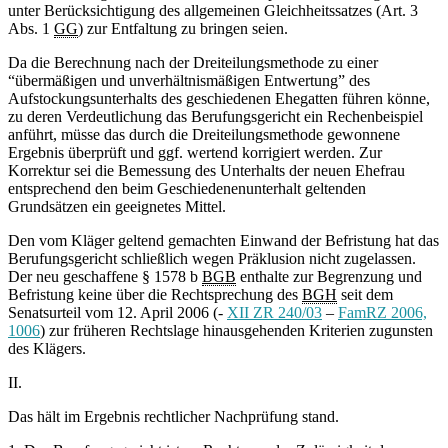
unter Berücksichtigung des allgemeinen Gleichheitssatzes (Art. 3
Abs. 1
GG
) zur Entfaltung zu bringen seien.
Da die Berechnung nach der Dreiteilungsmethode zu einer
“übermäßigen und unverhältnismäßigen Entwertung” des
Aufstockungsunterhalts des geschiedenen Ehegatten führen könne,
zu deren Verdeutlichung das Berufungsgericht ein Rechenbeispiel
anführt, müsse das durch die Dreiteilungsmethode gewonnene
Ergebnis überprüft und ggf. wertend korrigiert werden. Zur
Korrektur sei die Bemessung des Unterhalts der neuen Ehefrau
entsprechend den beim Geschiedenenunterhalt geltenden
Grundsätzen ein geeignetes Mittel.
Den vom Kläger geltend gemachten Einwand der Befristung hat das
Berufungsgericht schließlich wegen Präklusion nicht zugelassen.
Der neu geschaffene § 1578 b
BGB
enthalte zur Begrenzung und
Befristung keine über die Rechtsprechung des
BGH
seit dem
Senatsurteil vom 12. April 2006 (-
XII ZR 240/03
–
FamRZ 2006,
1006
) zur früheren Rechtslage hinausgehenden Kriterien zugunsten
des Klägers.
II.
Das hält im Ergebnis rechtlicher Nachprüfung stand.