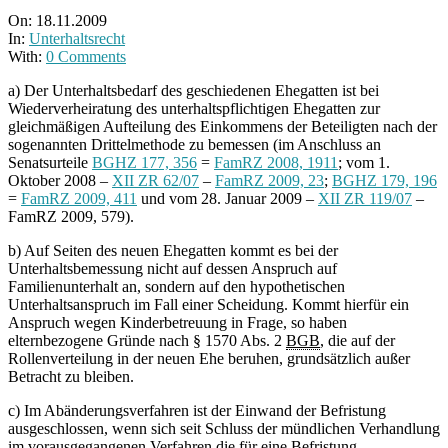
On:
18.11.2009
In:
Unterhaltsrecht
With:
0 Comments
a) Der Unterhaltsbedarf des geschiedenen Ehegatten ist bei
Wiederverheiratung des unterhaltspflichtigen Ehegatten zur
gleichmäßigen Aufteilung des Einkommens der Beteiligten nach der
sogenannten Drittelmethode zu bemessen (im Anschluss an
Senatsurteile
BGHZ 177, 356
=
FamRZ 2008, 1911
; vom 1.
Oktober 2008 –
XII ZR 62/07
–
FamRZ 2009, 23
;
BGHZ 179, 196
=
FamRZ 2009, 411
und vom 28. Januar 2009 –
XII ZR 119/07
–
FamRZ 2009, 579).
b) Auf Seiten des neuen Ehegatten kommt es bei der
Unterhaltsbemessung nicht auf dessen Anspruch auf
Familienunterhalt an, sondern auf den hypothetischen
Unterhaltsanspruch im Fall einer Scheidung. Kommt hierfür ein
Anspruch wegen Kinderbetreuung in Frage, so haben
elternbezogene Gründe nach § 1570 Abs. 2
BGB
, die auf der
Rollenverteilung in der neuen Ehe beruhen, grundsätzlich außer
Betracht zu bleiben.
c) Im Abänderungsverfahren ist der Einwand der Befristung
ausgeschlossen, wenn sich seit Schluss der mündlichen Verhandlung
im vorausgegangenen Verfahren die für eine Befristung