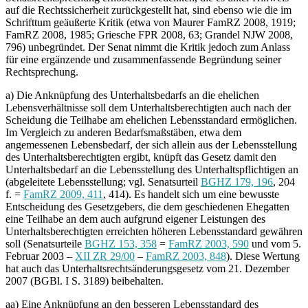
auf die Rechtssicherheit zurückgestellt hat, sind ebenso wie die im
Schrifttum geäußerte Kritik (etwa von Maurer FamRZ 2008, 1919;
FamRZ 2008, 1985; Griesche FPR 2008, 63; Grandel NJW 2008,
796) unbegründet. Der Senat nimmt die Kritik jedoch zum Anlass
für eine ergänzende und zusammenfassende Begründung seiner
Rechtsprechung.
a) Die Anknüpfung des Unterhaltsbedarfs an die ehelichen
Lebensverhältnisse soll dem Unterhaltsberechtigten auch nach der
Scheidung die Teilhabe am ehelichen Lebensstandard ermöglichen.
Im Vergleich zu anderen Bedarfsmaßstäben, etwa dem
angemessenen Lebensbedarf, der sich allein aus der Lebensstellung
des Unterhaltsberechtigten ergibt, knüpft das Gesetz damit den
Unterhaltsbedarf an die Lebensstellung des Unterhaltspflichtigen an
(abgeleitete Lebensstellung; vgl. Senatsurteil
BGHZ 179, 196
, 204
f. =
FamRZ 2009, 411
, 414). Es handelt sich um eine bewusste
Entscheidung des Gesetzgebers, die dem geschiedenen Ehegatten
eine Teilhabe an dem auch aufgrund eigener Leistungen des
Unterhaltsberechtigten erreichten höheren Lebensstandard gewähren
soll (Senatsurteile
BGHZ 153, 358
=
FamRZ 2003, 590
und vom 5.
Februar 2003 –
XII ZR 29/00
–
FamRZ 2003, 848
). Diese Wertung
hat auch das Unterhaltsrechtsänderungsgesetz vom 21. Dezember
2007 (BGBl. I S. 3189) beibehalten.
aa) Eine Anknüpfung an den besseren Lebensstandard des