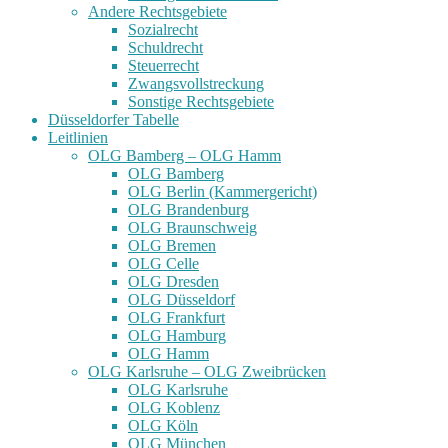
Andere Rechtsgebiete
Sozialrecht
Schuldrecht
Steuerrecht
Zwangsvollstreckung
Sonstige Rechtsgebiete
Düsseldorfer Tabelle
Leitlinien
OLG Bamberg – OLG Hamm
OLG Bamberg
OLG Berlin (Kammergericht)
OLG Brandenburg
OLG Braunschweig
OLG Bremen
OLG Celle
OLG Dresden
OLG Düsseldorf
OLG Frankfurt
OLG Hamburg
OLG Hamm
OLG Karlsruhe – OLG Zweibrücken
OLG Karlsruhe
OLG Koblenz
OLG Köln
OLG München