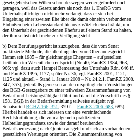
gesetzgeberischen Willen schon deswegen weder gefordert noch
getragen, weil das Gesetz anders als noch das 1. EheRG vom
Unterhaltspflichtigen nicht mehr verlangt, dass er sich bei
Eingehung einer zweiten Ehe über die damit ohnehin verbundenen
Einbußen beim Lebensstandard hinaus zusätzlich einschränkt, um
den Unterhalt der geschiedenen Ehefrau auf einem Stand zu halten,
der ihm selbst nicht mehr zur Verfügung steht.
b) Dem Berufungsgericht ist zuzugeben, dass die vom Senat
praktizierte Methode, die allerdings den vom Oberlandesgericht
Hamm seit 1985 – für gleichrangige Ehegatten – aufgestellten
Leitlinien im Wesentlichen entspricht (Nr. 40; FamRZ 1984, 963,
966; vgl. dazu auch Hampel Bemessung des Unterhalts Rdn. 646 ff.
und FamRZ 1995, 1177; später Nr. 36, vgl. FamRZ 2001, 1121,
1125 und aktuell – Stand 1. Januar 2008 – Nr. 24.2.1, FamRZ 2008,
347, 353), jedenfalls gemessen an den ursprünglichen Vorstellungen
des
BGB
-Gesetzgebers zu einer teilweisen Zusammenfassung von
Bedarf und Leistungsfähigkeit führt und damit die Vorschrift des §
1581
BGB
in der Bedarfsermittlung teilweise aufgeht (vgl.
Senatsurteil
BGHZ 166, 351
, 359 f. =
FamRZ 2006, 683
, 685).
Hierbei handelt es sich indessen um eine vereinfachende
Rechtsfortbildung, die vom allgemein praktizierten
Halbteilungsgrundsatz sowie der darauf beruhenden
Bedarfsbemessung nach Quoten ausgeht und sich an vorhandenen
gesetzlichen Wertungen orientiert. Die Zusammenfassung von