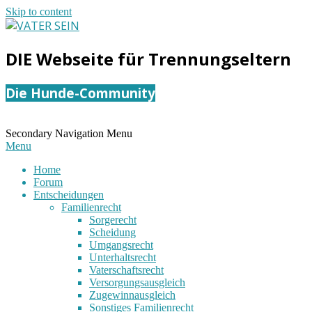
Skip to content
VATER
DIE Webseite für Trennungseltern
SEIN
Die Hunde-Community
Secondary Navigation Menu
Menu
Home
Forum
Entscheidungen
Familienrecht
Sorgerecht
Scheidung
Umgangsrecht
Unterhaltsrecht
Vaterschaftsrecht
Versorgungsausgleich
Zugewinnausgleich
Sonstiges Familienrecht