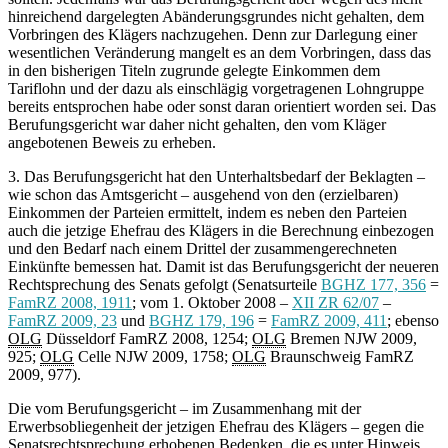
hinreichend dargelegten Abänderungsgrundes nicht gehalten, dem
Vorbringen des Klägers nachzugehen. Denn zur Darlegung einer
wesentlichen Veränderung mangelt es an dem Vorbringen, dass das
in den bisherigen Titeln zugrunde gelegte Einkommen dem
Tariflohn und der dazu als einschlägig vorgetragenen Lohngruppe
bereits entsprochen habe oder sonst daran orientiert worden sei. Das
Berufungsgericht war daher nicht gehalten, den vom Kläger
angebotenen Beweis zu erheben.
3. Das Berufungsgericht hat den Unterhaltsbedarf der Beklagten –
wie schon das Amtsgericht – ausgehend von den (erzielbaren)
Einkommen der Parteien ermittelt, indem es neben den Parteien
auch die jetzige Ehefrau des Klägers in die Berechnung einbezogen
und den Bedarf nach einem Drittel der zusammengerechneten
Einkünfte bemessen hat. Damit ist das Berufungsgericht der neueren
Rechtsprechung des Senats gefolgt (Senatsurteile
BGHZ 177, 356
=
FamRZ 2008, 1911
; vom 1. Oktober 2008 –
XII ZR 62/07
–
FamRZ 2009, 23
und
BGHZ 179, 196
=
FamRZ 2009, 411
; ebenso
OLG
Düsseldorf FamRZ 2008, 1254;
OLG
Bremen NJW 2009,
925;
OLG
Celle NJW 2009, 1758;
OLG
Braunschweig FamRZ
2009, 977).
Die vom Berufungsgericht – im Zusammenhang mit der
Erwerbsobliegenheit der jetzigen Ehefrau des Klägers – gegen die
Senatsrechtsprechung erhobenen Bedenken, die es unter Hinweis