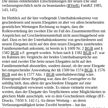
Die daraus entstehenden Einschränkungen der neuen Ehe sind
verfassungsrechtlich nicht zu beanstanden (
BVerfG
FamRZ 1985,
143, 145).
Im Hinblick auf die hier vorliegende Unterhaltskonkurrenz von
geschiedenem und neuem Ehegatten ist aber vor allem bestehenden
gesetzlichen Wertungen Rechnung zu tragen, dass die
Rollenverteilung der zweiten Ehe im Fall des Zusammentreffens mit
Ansprüchen auf Geschiedenenunterhalt nicht ausschlaggebend sein
darf. Dass es bei der Unterhaltskonkurrenz von geschiedenem und
neuem Ehegatten nicht auf den dem neuen Ehegatten zustehenden
Familienunterhalt ankommt, ist bereits in § 1609 Nr. 2
BGB
und §
1582
BGB
a.F. geregelt worden. Schon nach § 1582
BGB
a.F. war
im Rahmen des Vergleichs der beiden Unterhaltsansprüche aus
erster und zweiter Ehe beim neuen Ehegatten nicht auf den
Familienunterhalt abzustellen, sondern darauf, ob der neue Ehegatte
bei entsprechender Anwendung der §§ 1569 bis 1574
BGB
, § 1576
BGB
und des § 1577 Abs. 1
BGB
unterhaltsberechtigt wäre.
Hintergrund dieser Regelung war, dass der Gesetzgeber es für
unbillig hielt, dass allein der geschiedene Ehegatte auf eine
Erwerbstätigkeit verwiesen würde. Es müsse vielmehr erwartet
werden, dass der Ehegatte des Verpflichteten seine Möglichkeiten in
gleichem Maße ausschöpfe, wie es dem Geschiedenen obliege (BT-
Drucks. 7/650 S. 142 f.). An dieser Wertung – an deren
Verfassungsmäßigkeit keine Zweifel bestehen – hat das