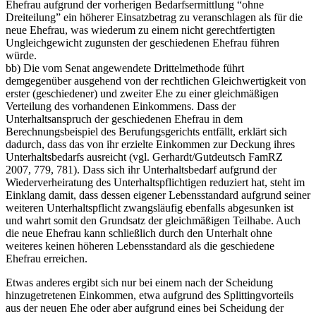
Ehefrau aufgrund der vorherigen Bedarfsermittlung “ohne
Dreiteilung” ein höherer Einsatzbetrag zu veranschlagen als für die
neue Ehefrau, was wiederum zu einem nicht gerechtfertigten
Ungleichgewicht zugunsten der geschiedenen Ehefrau führen
würde.
bb) Die vom Senat angewendete Drittelmethode führt
demgegenüber ausgehend von der rechtlichen Gleichwertigkeit von
erster (geschiedener) und zweiter Ehe zu einer gleichmäßigen
Verteilung des vorhandenen Einkommens. Dass der
Unterhaltsanspruch der geschiedenen Ehefrau in dem
Berechnungsbeispiel des Berufungsgerichts entfällt, erklärt sich
dadurch, dass das von ihr erzielte Einkommen zur Deckung ihres
Unterhaltsbedarfs ausreicht (vgl. Gerhardt/Gutdeutsch FamRZ
2007, 779, 781). Dass sich ihr Unterhaltsbedarf aufgrund der
Wiederverheiratung des Unterhaltspflichtigen reduziert hat, steht im
Einklang damit, dass dessen eigener Lebensstandard aufgrund seiner
weiteren Unterhaltspflicht zwangsläufig ebenfalls abgesunken ist
und wahrt somit den Grundsatz der gleichmäßigen Teilhabe. Auch
die neue Ehefrau kann schließlich durch den Unterhalt ohne
weiteres keinen höheren Lebensstandard als die geschiedene
Ehefrau erreichen.
Etwas anderes ergibt sich nur bei einem nach der Scheidung
hinzugetretenen Einkommen, etwa aufgrund des Splittingvorteils
aus der neuen Ehe oder aber aufgrund eines bei Scheidung der