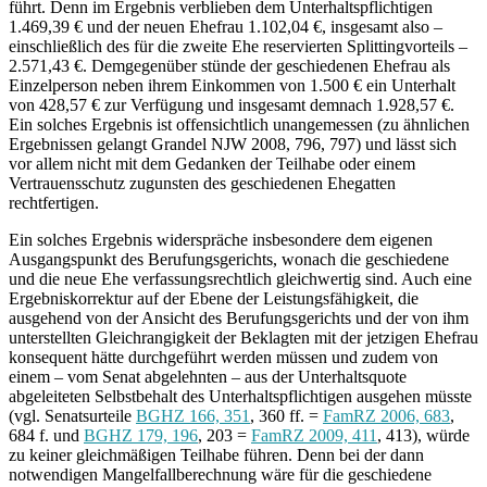
führt. Denn im Ergebnis verblieben dem Unterhaltspflichtigen
1.469,39 € und der neuen Ehefrau 1.102,04 €, insgesamt also –
einschließlich des für die zweite Ehe reservierten Splittingvorteils –
2.571,43 €. Demgegenüber stünde der geschiedenen Ehefrau als
Einzelperson neben ihrem Einkommen von 1.500 € ein Unterhalt
von 428,57 € zur Verfügung und insgesamt demnach 1.928,57 €.
Ein solches Ergebnis ist offensichtlich unangemessen (zu ähnlichen
Ergebnissen gelangt Grandel NJW 2008, 796, 797) und lässt sich
vor allem nicht mit dem Gedanken der Teilhabe oder einem
Vertrauensschutz zugunsten des geschiedenen Ehegatten
rechtfertigen.
Ein solches Ergebnis widerspräche insbesondere dem eigenen
Ausgangspunkt des Berufungsgerichts, wonach die geschiedene
und die neue Ehe verfassungsrechtlich gleichwertig sind. Auch eine
Ergebniskorrektur auf der Ebene der Leistungsfähigkeit, die
ausgehend von der Ansicht des Berufungsgerichts und der von ihm
unterstellten Gleichrangigkeit der Beklagten mit der jetzigen Ehefrau
konsequent hätte durchgeführt werden müssen und zudem von
einem – vom Senat abgelehnten – aus der Unterhaltsquote
abgeleiteten Selbstbehalt des Unterhaltspflichtigen ausgehen müsste
(vgl. Senatsurteile
BGHZ 166, 351
, 360 ff. =
FamRZ 2006, 683
,
684 f. und
BGHZ 179, 196
, 203 =
FamRZ 2009, 411
, 413), würde
zu keiner gleichmäßigen Teilhabe führen. Denn bei der dann
notwendigen Mangelfallberechnung wäre für die geschiedene