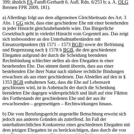
399; ähnlich
FA
-FamR/Gerhardt 6. Aufl. Rdn. 6/253 b; a. A.
OLG
Bremen FPR 2009, 181).
a) Allerdings folgt aus dem allgemeinen Gleichheitssatz des Art. 3
Abs. 1
GG
nicht, dass eine geschiedene Ehe mit einer bestehenden
in jeder Hinsicht gleichzubehandeln wäre. Das Bürgerliche
Gesetzbuch geht in vielerlei Hinsicht vom Gegenteil aus. Das zeigt
sich insbesondere an den Unterhaltstatbeständen mit
Einsatzzeitpunkten (§§ 1571 – 1573
BGB
) sowie der Befristung
und Begrenzung nach § 1578 b
BGB
, die den geschiedenen
Ehegatten aufgrund der durch die Scheidung beendeten
Rechtsbindung schlechter stellen als den Ehegatten in einer
bestehenden Ehe. Das stimmt damit überein, dass aus einer
bestehenden Ehe ihrer Natur nach stärkere rechtliche Bindungen
erwachsen als aus einer geschiedenen. Das Abstellen auf den in §
1353
BGB
enthaltenen Satz, dass die Ehe auf Lebenszeit
geschlossen wird, ist in Anbetracht der durch die Scheidung
beendeten Ehe dagegen widersprüchlich und läuft auf eine Fiktion
des Fortbestands der geschiedenen Ehe und der aus ihr
erwachsenden – gegenseitigen – Rechtswirkungen hinaus.
b) Die vom Berufungsgericht angestellte Betrachtung erweist sich
jedoch aus anderen Gründen als zutreffend. Im Fall der
unterhaltsrechtlichen Konkurrenz eines geschiedenen Ehegatten mit
dem jetzigen Ehegatten ist zu berücksichtigen, dass durch die von