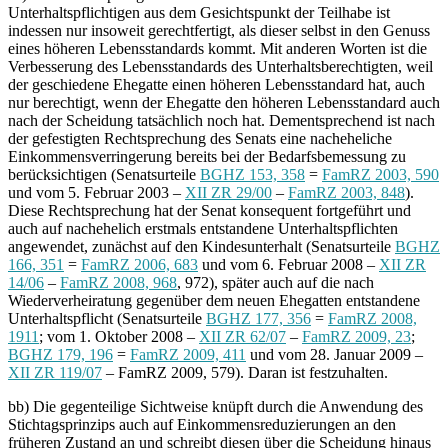
Unterhaltspflichtigen aus dem Gesichtspunkt der Teilhabe ist
indessen nur insoweit gerechtfertigt, als dieser selbst in den Genuss
eines höheren Lebensstandards kommt. Mit anderen Worten ist die
Verbesserung des Lebensstandards des Unterhaltsberechtigten, weil
der geschiedene Ehegatte einen höheren Lebensstandard hat, auch
nur berechtigt, wenn der Ehegatte den höheren Lebensstandard auch
nach der Scheidung tatsächlich noch hat. Dementsprechend ist nach
der gefestigten Rechtsprechung des Senats eine nacheheliche
Einkommensverringerung bereits bei der Bedarfsbemessung zu
berücksichtigen (Senatsurteile
BGHZ 153, 358
=
FamRZ 2003, 590
und vom 5. Februar 2003 –
XII ZR 29/00
–
FamRZ 2003, 848
).
Diese Rechtsprechung hat der Senat konsequent fortgeführt und
auch auf nachehelich erstmals entstandene Unterhaltspflichten
angewendet, zunächst auf den Kindesunterhalt (Senatsurteile
BGHZ
166, 351
=
FamRZ 2006, 683
und vom 6. Februar 2008 –
XII ZR
14/06
–
FamRZ 2008, 968
, 972), später auch auf die nach
Wiederverheiratung gegenüber dem neuen Ehegatten entstandene
Unterhaltspflicht (Senatsurteile
BGHZ 177, 356
=
FamRZ 2008,
1911
; vom 1. Oktober 2008 –
XII ZR 62/07
–
FamRZ 2009, 23
;
BGHZ 179, 196
=
FamRZ 2009, 411
und vom 28. Januar 2009 –
XII ZR 119/07
– FamRZ 2009, 579). Daran ist festzuhalten.
bb) Die gegenteilige Sichtweise knüpft durch die Anwendung des
Stichtagsprinzips auch auf Einkommensreduzierungen an den
früheren Zustand an und schreibt diesen über die Scheidung hinaus