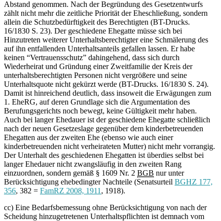
Abstand genommen. Nach der Begründung des Gesetzentwurfs
zählt nicht mehr die zeitliche Priorität der Eheschließung, sondern
allein die Schutzbedürftigkeit des Berechtigten (BT-Drucks.
16/1830 S. 23). Der geschiedene Ehegatte müsse sich bei
Hinzutreten weiterer Unterhaltsberechtigter eine Schmälerung des
auf ihn entfallenden Unterhaltsanteils gefallen lassen. Er habe
keinen “Vertrauensschutz” dahingehend, dass sich durch
Wiederheirat und Gründung einer Zweitfamilie der Kreis der
unterhaltsberechtigten Personen nicht vergrößere und seine
Unterhaltsquote nicht gekürzt werde (BT-Drucks. 16/1830 S. 24).
Damit ist hinreichend deutlich, dass insoweit die Erwägungen zum
1. EheRG, auf deren Grundlage sich die Argumentation des
Berufungsgerichts noch bewegt, keine Gültigkeit mehr haben.
Auch bei langer Ehedauer ist der geschiedene Ehegatte schließlich
nach der neuen Gesetzeslage gegenüber dem kinderbetreuenden
Ehegatten aus der zweiten Ehe (ebenso wie auch einer
kinderbetreuenden nicht verheirateten Mutter) nicht mehr vorrangig.
Der Unterhalt des geschiedenen Ehegatten ist überdies selbst bei
langer Ehedauer nicht zwangsläufig in den zweiten Rang
einzuordnen, sondern gemäß § 1609 Nr. 2
BGB
nur unter
Berücksichtigung ehebedingter Nachteile (Senatsurteil
BGHZ 177,
356
, 382 =
FamRZ 2008, 1911
, 1918).
cc) Eine Bedarfsbemessung ohne Berücksichtigung von nach der
Scheidung hinzugetretenen Unterhaltspflichten ist demnach vom