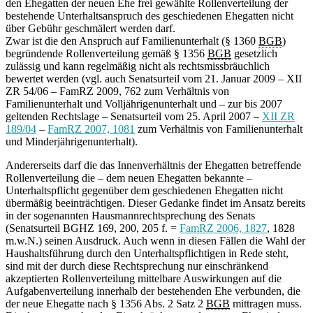
den Ehegatten der neuen Ehe frei gewählte Rollenverteilung der
bestehende Unterhaltsanspruch des geschiedenen Ehegatten nicht
über Gebühr geschmälert werden darf.
Zwar ist die den Anspruch auf Familienunterhalt (§ 1360
BGB
)
begründende Rollenverteilung gemäß § 1356
BGB
gesetzlich
zulässig und kann regelmäßig nicht als rechtsmissbräuchlich
bewertet werden (vgl. auch Senatsurteil vom 21. Januar 2009 – XII
ZR 54/06 – FamRZ 2009, 762 zum Verhältnis von
Familienunterhalt und Volljährigenunterhalt und – zur bis 2007
geltenden Rechtslage – Senatsurteil vom 25. April 2007 –
XII ZR
189/04
–
FamRZ 2007, 1081
zum Verhältnis von Familienunterhalt
und Minderjährigenunterhalt).
Andererseits darf die das Innenverhältnis der Ehegatten betreffende
Rollenverteilung die – dem neuen Ehegatten bekannte –
Unterhaltspflicht gegenüber dem geschiedenen Ehegatten nicht
übermäßig beeinträchtigen. Dieser Gedanke findet im Ansatz bereits
in der sogenannten Hausmannrechtsprechung des Senats
(Senatsurteil BGHZ 169, 200, 205 f. =
FamRZ 2006, 1827
, 1828
m.w.N.) seinen Ausdruck. Auch wenn in diesen Fällen die Wahl der
Haushaltsführung durch den Unterhaltspflichtigen in Rede steht,
sind mit der durch diese Rechtsprechung nur einschränkend
akzeptierten Rollenverteilung mittelbare Auswirkungen auf die
Aufgabenverteilung innerhalb der bestehenden Ehe verbunden, die
der neue Ehegatte nach § 1356 Abs. 2 Satz 2
BGB
mittragen muss.