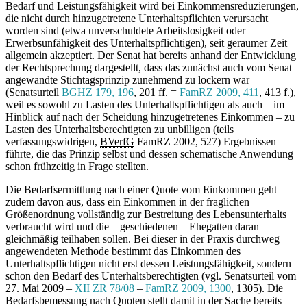
Bedarf und Leistungsfähigkeit wird bei Einkommensreduzierungen,
die nicht durch hinzugetretene Unterhaltspflichten verursacht
worden sind (etwa unverschuldete Arbeitslosigkeit oder
Erwerbsunfähigkeit des Unterhaltspflichtigen), seit geraumer Zeit
allgemein akzeptiert. Der Senat hat bereits anhand der Entwicklung
der Rechtsprechung dargestellt, dass das zunächst auch vom Senat
angewandte Stichtagsprinzip zunehmend zu lockern war
(Senatsurteil
BGHZ 179, 196
, 201 ff. =
FamRZ 2009, 411
, 413 f.),
weil es sowohl zu Lasten des Unterhaltspflichtigen als auch – im
Hinblick auf nach der Scheidung hinzugetretenes Einkommen – zu
Lasten des Unterhaltsberechtigten zu unbilligen (teils
verfassungswidrigen,
BVerfG
FamRZ 2002, 527) Ergebnissen
führte, die das Prinzip selbst und dessen schematische Anwendung
schon frühzeitig in Frage stellten.
Die Bedarfsermittlung nach einer Quote vom Einkommen geht
zudem davon aus, dass ein Einkommen in der fraglichen
Größenordnung vollständig zur Bestreitung des Lebensunterhalts
verbraucht wird und die – geschiedenen – Ehegatten daran
gleichmäßig teilhaben sollen. Bei dieser in der Praxis durchweg
angewendeten Methode bestimmt das Einkommen des
Unterhaltspflichtigen nicht erst dessen Leistungsfähigkeit, sondern
schon den Bedarf des Unterhaltsberechtigten (vgl. Senatsurteil vom
27. Mai 2009 –
XII ZR 78/08
–
FamRZ 2009, 1300
, 1305). Die
Bedarfsbemessung nach Quoten stellt damit in der Sache bereits