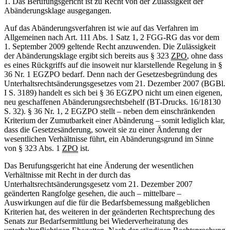
1. Das Berufungsgericht ist zu Recht von der Zulässigkeit der
Abänderungsklage ausgegangen.
Auf das Abänderungsverfahren ist wie auf das Verfahren im
Allgemeinen nach Art. 111 Abs. 1 Satz 1, 2 FGG-RG das vor dem
1. September 2009 geltende Recht anzuwenden. Die Zulässigkeit
der Abänderungsklage ergibt sich bereits aus § 323
ZPO
, ohne dass
es eines Rückgriffs auf die insoweit nur klarstellende Regelung in §
36 Nr. 1 EGZPO bedarf. Denn nach der Gesetzesbegründung des
Unterhaltsrechtsänderungsgesetzes vom 21. Dezember 2007 (BGBl.
I S. 3189) handelt es sich bei § 36 EGZPO nicht um einen eigenen,
neu geschaffenen Abänderungsrechtsbehelf (BT-Drucks. 16/18130
S. 32). § 36 Nr. 1, 2 EGZPO stellt – neben dem einschränkenden
Kriterium der Zumutbarkeit einer Abänderung – somit lediglich klar,
dass die Gesetzesänderung, soweit sie zu einer Änderung der
wesentlichen Verhältnisse führt, ein Abänderungsgrund im Sinne
von § 323 Abs. 1
ZPO
ist.
Das Berufungsgericht hat eine Änderung der wesentlichen
Verhältnisse mit Recht in der durch das
Unterhaltsrechtsänderungsgesetz vom 21. Dezember 2007
geänderten Rangfolge gesehen, die auch – mittelbare –
Auswirkungen auf die für die Bedarfsbemessung maßgeblichen
Kriterien hat, des weiteren in der geänderten Rechtsprechung des
Senats zur Bedarfsermittlung bei Wiederverheiratung des