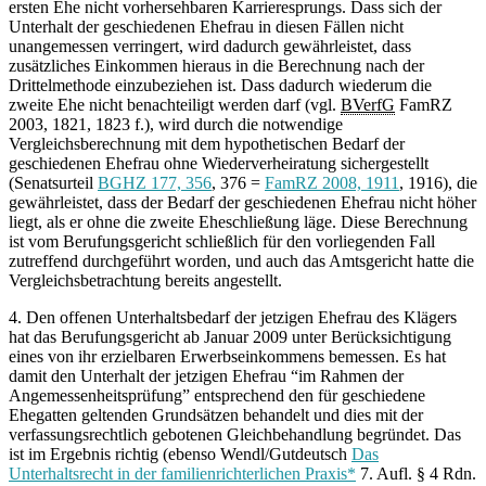
ersten Ehe nicht vorhersehbaren Karrieresprungs. Dass sich der
Unterhalt der geschiedenen Ehefrau in diesen Fällen nicht
unangemessen verringert, wird dadurch gewährleistet, dass
zusätzliches Einkommen hieraus in die Berechnung nach der
Drittelmethode einzubeziehen ist. Dass dadurch wiederum die
zweite Ehe nicht benachteiligt werden darf (vgl.
BVerfG
FamRZ
2003, 1821, 1823 f.), wird durch die notwendige
Vergleichsberechnung mit dem hypothetischen Bedarf der
geschiedenen Ehefrau ohne Wiederverheiratung sichergestellt
(Senatsurteil
BGHZ 177, 356
, 376 =
FamRZ 2008, 1911
, 1916), die
gewährleistet, dass der Bedarf der geschiedenen Ehefrau nicht höher
liegt, als er ohne die zweite Eheschließung läge. Diese Berechnung
ist vom Berufungsgericht schließlich für den vorliegenden Fall
zutreffend durchgeführt worden, und auch das Amtsgericht hatte die
Vergleichsbetrachtung bereits angestellt.
4. Den offenen Unterhaltsbedarf der jetzigen Ehefrau des Klägers
hat das Berufungsgericht ab Januar 2009 unter Berücksichtigung
eines von ihr erzielbaren Erwerbseinkommens bemessen. Es hat
damit den Unterhalt der jetzigen Ehefrau “im Rahmen der
Angemessenheitsprüfung” entsprechend den für geschiedene
Ehegatten geltenden Grundsätzen behandelt und dies mit der
verfassungsrechtlich gebotenen Gleichbehandlung begründet. Das
ist im Ergebnis richtig (ebenso Wendl/Gutdeutsch
Das
Unterhaltsrecht in der familienrichterlichen Praxis*
7. Aufl. § 4 Rdn.