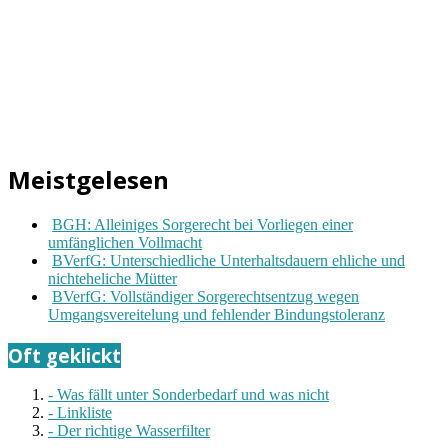
Meistgelesen
BGH: Alleiniges Sorgerecht bei Vorliegen einer
umfänglichen Vollmacht
BVerfG: Unterschiedliche Unterhaltsdauern ehliche und
nichteheliche Mütter
BVerfG: Vollständiger Sorgerechtsentzug wegen
Umgangsvereitelung und fehlender Bindungstoleranz
Oft geklickt
- Was fällt unter Sonderbedarf und was nicht
- Linkliste
- Der richtige Wasserfilter