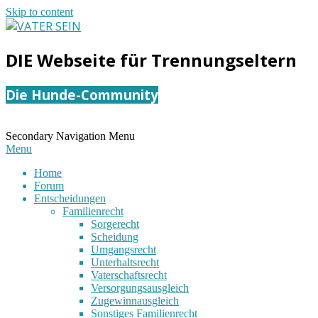
Skip to content
VATER
DIE Webseite für Trennungseltern
SEIN
Die Hunde-Community
Secondary Navigation Menu
Menu
Home
Forum
Entscheidungen
Familienrecht
Sorgerecht
Scheidung
Umgangsrecht
Unterhaltsrecht
Vaterschaftsrecht
Versorgungsausgleich
Zugewinnausgleich
Sonstiges Familienrecht