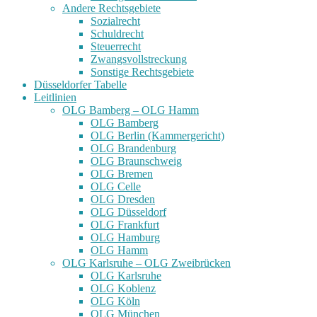
Andere Rechtsgebiete
Sozialrecht
Schuldrecht
Steuerrecht
Zwangsvollstreckung
Sonstige Rechtsgebiete
Düsseldorfer Tabelle
Leitlinien
OLG Bamberg – OLG Hamm
OLG Bamberg
OLG Berlin (Kammergericht)
OLG Brandenburg
OLG Braunschweig
OLG Bremen
OLG Celle
OLG Dresden
OLG Düsseldorf
OLG Frankfurt
OLG Hamburg
OLG Hamm
OLG Karlsruhe – OLG Zweibrücken
OLG Karlsruhe
OLG Koblenz
OLG Köln
OLG München