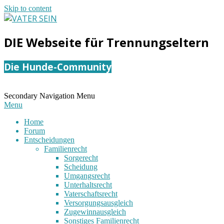
Skip to content
VATER
DIE Webseite für Trennungseltern
SEIN
Die Hunde-Community
Secondary Navigation Menu
Menu
Home
Forum
Entscheidungen
Familienrecht
Sorgerecht
Scheidung
Umgangsrecht
Unterhaltsrecht
Vaterschaftsrecht
Versorgungsausgleich
Zugewinnausgleich
Sonstiges Familienrecht