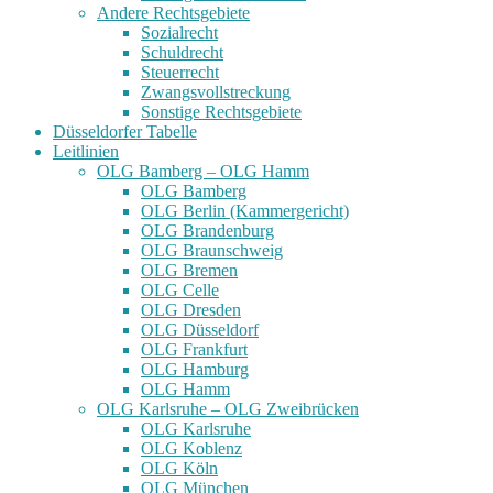
Andere Rechtsgebiete
Sozialrecht
Schuldrecht
Steuerrecht
Zwangsvollstreckung
Sonstige Rechtsgebiete
Düsseldorfer Tabelle
Leitlinien
OLG Bamberg – OLG Hamm
OLG Bamberg
OLG Berlin (Kammergericht)
OLG Brandenburg
OLG Braunschweig
OLG Bremen
OLG Celle
OLG Dresden
OLG Düsseldorf
OLG Frankfurt
OLG Hamburg
OLG Hamm
OLG Karlsruhe – OLG Zweibrücken
OLG Karlsruhe
OLG Koblenz
OLG Köln
OLG München