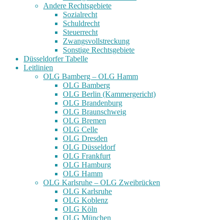
Andere Rechtsgebiete
Sozialrecht
Schuldrecht
Steuerrecht
Zwangsvollstreckung
Sonstige Rechtsgebiete
Düsseldorfer Tabelle
Leitlinien
OLG Bamberg – OLG Hamm
OLG Bamberg
OLG Berlin (Kammergericht)
OLG Brandenburg
OLG Braunschweig
OLG Bremen
OLG Celle
OLG Dresden
OLG Düsseldorf
OLG Frankfurt
OLG Hamburg
OLG Hamm
OLG Karlsruhe – OLG Zweibrücken
OLG Karlsruhe
OLG Koblenz
OLG Köln
OLG München