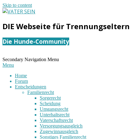
Skip to content
VATER
DIE Webseite für Trennungseltern
SEIN
Die Hunde-Community
Secondary Navigation Menu
Menu
Home
Forum
Entscheidungen
Familienrecht
Sorgerecht
Scheidung
Umgangsrecht
Unterhaltsrecht
Vaterschaftsrecht
Versorgungsausgleich
Zugewinnausgleich
Sonstiges Familienrecht