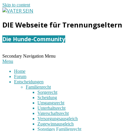
Skip to content
VATER
DIE Webseite für Trennungseltern
SEIN
Die Hunde-Community
Secondary Navigation Menu
Menu
Home
Forum
Entscheidungen
Familienrecht
Sorgerecht
Scheidung
Umgangsrecht
Unterhaltsrecht
Vaterschaftsrecht
Versorgungsausgleich
Zugewinnausgleich
Sonstiges Familienrecht