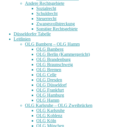
Andere Rechtsgebiete
Sozialrecht
Schuldrecht
Steuerrecht
Zwangsvollstreckung
Sonstige Rechtsgebiete
Düsseldorfer Tabelle
Leitlinien
OLG Bamberg – OLG Hamm
OLG Bamberg
OLG Berlin (Kammergericht)
OLG Brandenburg
OLG Braunschweig
OLG Bremen
OLG Celle
OLG Dresden
OLG Düsseldorf
OLG Frankfurt
OLG Hamburg
OLG Hamm
OLG Karlsruhe – OLG Zweibrücken
OLG Karlsruhe
OLG Koblenz
OLG Köln
OLG München