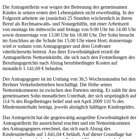
Die Antragstellerin war wegen der Betreuung des gemeinsamen
Kindes in seinen ersten drei Lebensjahren nicht erwerbstätig. In der
Folgezeit arbeitete sie (zunächst) 25 Stunden wöchentlich in ihrem
Beruf als Rechtsanwalts- und Notargehilfin, mit einer Arbeitszeit
von montags bis mittwochs und freitags von 9.00 Uhr bis 14.00 Uhr
sowie donnerstags von 13.00 Uhr bis 18.00 Uhr. Der Sohn besucht
im Anschluss an die Schule bis 15.00 Uhr einen Hort; donnerstags
wird er sodann vom Antragsgegner und dem Großvater
väterlicherseits betreut. Aus ihrer Erwerbstätigkeit erzielt die
Antragstellerin Nettoeinkünfte, die sich nach den Feststellungen des
Berufungsgerichts nach Abzug berufsbedingter Kosten auf
monatlich 1.141,69 € belaufen.
Der Antragsgegner ist im Umfang von 36,5 Wochenstunden bei den
Berliner Verkehrsbetrieben beschäftigt. Die Höhe seines
Nettoeinkommens ist zwischen den Parteien streitig. Er zahlt für den
gemeinsamen Sohn monatlichen Unterhalt, der sich ursprünglich auf
114 % des Regelbetrages belief und seit April 2009 110 % des
Mindestunterhalts beträgt, jeweils abzüglich hälftigen Kindergeldes.
Das Amtsgericht hat die gegenwärtig ausgeübte Erwerbstätigkeit der
Antragstellerin für ausreichend erachtet und ein Nettoeinkommen
des Antragsgegners errechnet, das sich nach Abzug des
Kindesunterhalts auf 1.641,04 € beläuft. Auf dieser Grundlage hat