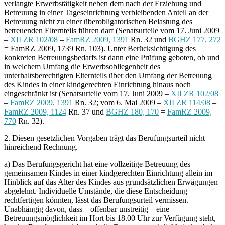
verlangte Erwerbstätigkeit neben dem nach der Erziehung und
Betreuung in einer Tageseinrichtung verbleibenden Anteil an der
Betreuung nicht zu einer überobligatorischen Belastung des
betreuenden Elternteils führen darf (Senatsurteile vom 17. Juni 2009
–
XII ZR 102/08
–
FamRZ 2009, 1391
Rn. 32 und
BGHZ 177, 272
= FamRZ 2009, 1739 Rn. 103). Unter Berücksichtigung des
konkreten Betreuungsbedarfs ist dann eine Prüfung geboten, ob und
in welchem Umfang die Erwerbsobliegenheit des
unterhaltsberechtigten Elternteils über den Umfang der Betreuung
des Kindes in einer kindgerechten Einrichtung hinaus noch
eingeschränkt ist (Senatsurteile vom 17. Juni 2009 –
XII ZR 102/08
–
FamRZ 2009, 1391
Rn. 32; vom 6. Mai 2009 –
XII ZR 114/08
–
FamRZ 2009, 1124
Rn. 37 und
BGHZ 180, 170
=
FamRZ 2009,
770
Rn. 32).
2. Diesen gesetzlichen Vorgaben trägt das Berufungsurteil nicht
hinreichend Rechnung.
a) Das Berufungsgericht hat eine vollzeitige Betreuung des
gemeinsamen Kindes in einer kindgerechten Einrichtung allein im
Hinblick auf das Alter des Kindes aus grundsätzlichen Erwägungen
abgelehnt. Individuelle Umstände, die diese Entscheidung
rechtfertigen könnten, lässt das Berufungsurteil vermissen.
Unabhängig davon, dass – offenbar unstreitig – eine
Betreuungsmöglichkeit im Hort bis 18.00 Uhr zur Verfügung steht,