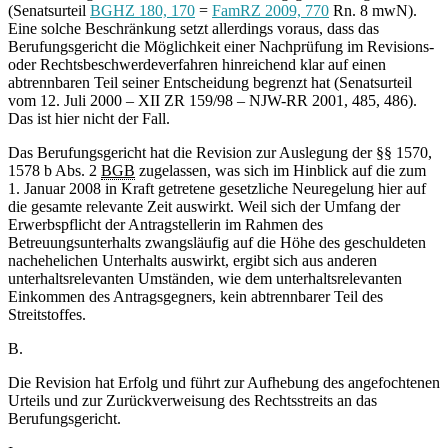
(Senatsurteil
BGHZ 180, 170
=
FamRZ 2009, 770
Rn. 8 mwN).
Eine solche Beschränkung setzt allerdings voraus, dass das
Berufungsgericht die Möglichkeit einer Nachprüfung im Revisions-
oder Rechtsbeschwerdeverfahren hinreichend klar auf einen
abtrennbaren Teil seiner Entscheidung begrenzt hat (Senatsurteil
vom 12. Juli 2000 – XII ZR 159/98 – NJW-RR 2001, 485, 486).
Das ist hier nicht der Fall.
Das Berufungsgericht hat die Revision zur Auslegung der §§ 1570,
1578 b Abs. 2
BGB
zugelassen, was sich im Hinblick auf die zum
1. Januar 2008 in Kraft getretene gesetzliche Neuregelung hier auf
die gesamte relevante Zeit auswirkt. Weil sich der Umfang der
Erwerbspflicht der Antragstellerin im Rahmen des
Betreuungsunterhalts zwangsläufig auf die Höhe des geschuldeten
nachehelichen Unterhalts auswirkt, ergibt sich aus anderen
unterhaltsrelevanten Umständen, wie dem unterhaltsrelevanten
Einkommen des Antragsgegners, kein abtrennbarer Teil des
Streitstoffes.
B.
Die Revision hat Erfolg und führt zur Aufhebung des angefochtenen
Urteils und zur Zurückverweisung des Rechtsstreits an das
Berufungsgericht.