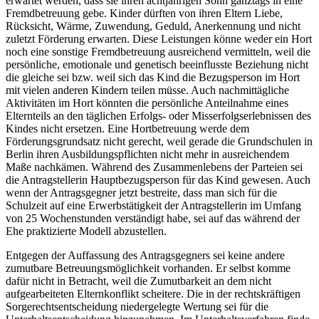
erwartet werden, dass sie ihren achtjährigen Sohn ganztags in eine
Fremdbetreuung gebe. Kinder dürften von ihren Eltern Liebe,
Rücksicht, Wärme, Zuwendung, Geduld, Anerkennung und nicht
zuletzt Förderung erwarten. Diese Leistungen könne weder ein Hort
noch eine sonstige Fremdbetreuung ausreichend vermitteln, weil die
persönliche, emotionale und genetisch beeinflusste Beziehung nicht
die gleiche sei bzw. weil sich das Kind die Bezugsperson im Hort
mit vielen anderen Kindern teilen müsse. Auch nachmittägliche
Aktivitäten im Hort könnten die persönliche Anteilnahme eines
Elternteils an den täglichen Erfolgs- oder Misserfolgserlebnissen des
Kindes nicht ersetzen. Eine Hortbetreuung werde dem
Förderungsgrundsatz nicht gerecht, weil gerade die Grundschulen in
Berlin ihren Ausbildungspflichten nicht mehr in ausreichendem
Maße nachkämen. Während des Zusammenlebens der Parteien sei
die Antragstellerin Hauptbezugsperson für das Kind gewesen. Auch
wenn der Antragsgegner jetzt bestreite, dass man sich für die
Schulzeit auf eine Erwerbstätigkeit der Antragstellerin im Umfang
von 25 Wochenstunden verständigt habe, sei auf das während der
Ehe praktizierte Modell abzustellen.
Entgegen der Auffassung des Antragsgegners sei keine andere
zumutbare Betreuungsmöglichkeit vorhanden. Er selbst komme
dafür nicht in Betracht, weil die Zumutbarkeit an dem nicht
aufgearbeiteten Elternkonflikt scheitere. Die in der rechtskräftigen
Sorgerechtsentscheidung niedergelegte Wertung sei für die