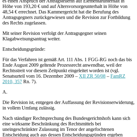
es einen Anspruch der Antragstellerin auf Elementarunterhalt in
Höhe von 193,20 € und auf Altersvorsorgeunterhalt in Höhe von
48,54 € errechnet. Das Kammergericht hat die Berufung des
Antragsgegners zurückgewiesen und die Revision zur Fortbildung
des Rechts zugelassen.
Mit seiner Revision verfolgt der Antragsgegner seinen
Klagabweisungsantrag weiter.
Entscheidungsgründe:
Für das Verfahren ist gemäß Art. 111 Abs. 1 FGG-RG noch das bis
Ende August 2009 geltende Prozessrecht anwendbar, weil der
Rechtsstreit vor diesem Zeitpunkt eingeleitet worden ist (vgl.
Senatsurteil vom 16. Dezember 2009 –
XII ZR 50/08
–
FamRZ
2010, 357
Rn. 7).
A.
Die Revision ist, entgegen der Auffassung der Revisionserwiderung,
in vollem Umfang zulässig.
Nach ständiger Rechtsprechung des Bundesgerichtshofs kann sich
eine wirksame Beschränkung des Rechtsmittels bei
uneingeschränkter Zulassung im Tenor der angefochtenen
Entscheidung auch aus dessen Entscheidungsgründen ergeben