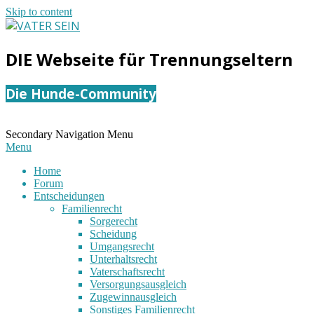
Skip to content
VATER
DIE Webseite für Trennungseltern
SEIN
Die Hunde-Community
Secondary Navigation Menu
Menu
Home
Forum
Entscheidungen
Familienrecht
Sorgerecht
Scheidung
Umgangsrecht
Unterhaltsrecht
Vaterschaftsrecht
Versorgungsausgleich
Zugewinnausgleich
Sonstiges Familienrecht