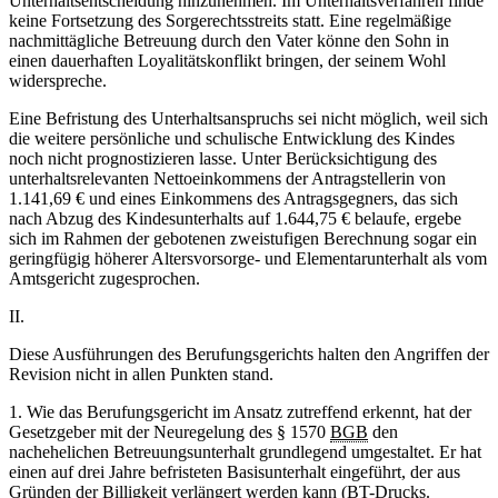
Unterhaltsentscheidung hinzunehmen. Im Unterhaltsverfahren finde
keine Fortsetzung des Sorgerechtsstreits statt. Eine regelmäßige
nachmittägliche Betreuung durch den Vater könne den Sohn in
einen dauerhaften Loyalitätskonflikt bringen, der seinem Wohl
widerspreche.
Eine Befristung des Unterhaltsanspruchs sei nicht möglich, weil sich
die weitere persönliche und schulische Entwicklung des Kindes
noch nicht prognostizieren lasse. Unter Berücksichtigung des
unterhaltsrelevanten Nettoeinkommens der Antragstellerin von
1.141,69 € und eines Einkommens des Antragsgegners, das sich
nach Abzug des Kindesunterhalts auf 1.644,75 € belaufe, ergebe
sich im Rahmen der gebotenen zweistufigen Berechnung sogar ein
geringfügig höherer Altersvorsorge- und Elementarunterhalt als vom
Amtsgericht zugesprochen.
II.
Diese Ausführungen des Berufungsgerichts halten den Angriffen der
Revision nicht in allen Punkten stand.
1. Wie das Berufungsgericht im Ansatz zutreffend erkennt, hat der
Gesetzgeber mit der Neuregelung des § 1570
BGB
den
nachehelichen Betreuungsunterhalt grundlegend umgestaltet. Er hat
einen auf drei Jahre befristeten Basisunterhalt eingeführt, der aus
Gründen der Billigkeit verlängert werden kann (BT-Drucks.