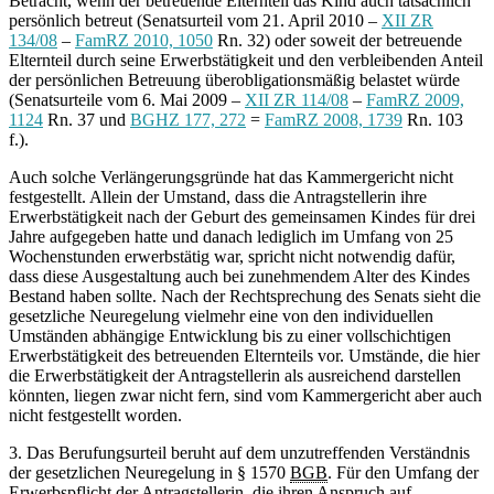
Betracht, wenn der betreuende Elternteil das Kind auch tatsächlich
persönlich betreut (Senatsurteil vom 21. April 2010 –
XII ZR
134/08
–
FamRZ 2010, 1050
Rn. 32) oder soweit der betreuende
Elternteil durch seine Erwerbstätigkeit und den verbleibenden Anteil
der persönlichen Betreuung überobligationsmäßig belastet würde
(Senatsurteile vom 6. Mai 2009 –
XII ZR 114/08
–
FamRZ 2009,
1124
Rn. 37 und
BGHZ 177, 272
=
FamRZ 2008, 1739
Rn. 103
f.).
Auch solche Verlängerungsgründe hat das Kammergericht nicht
festgestellt. Allein der Umstand, dass die Antragstellerin ihre
Erwerbstätigkeit nach der Geburt des gemeinsamen Kindes für drei
Jahre aufgegeben hatte und danach lediglich im Umfang von 25
Wochenstunden erwerbstätig war, spricht nicht notwendig dafür,
dass diese Ausgestaltung auch bei zunehmendem Alter des Kindes
Bestand haben sollte. Nach der Rechtsprechung des Senats sieht die
gesetzliche Neuregelung vielmehr eine von den individuellen
Umständen abhängige Entwicklung bis zu einer vollschichtigen
Erwerbstätigkeit des betreuenden Elternteils vor. Umstände, die hier
die Erwerbstätigkeit der Antragstellerin als ausreichend darstellen
könnten, liegen zwar nicht fern, sind vom Kammergericht aber auch
nicht festgestellt worden.
3. Das Berufungsurteil beruht auf dem unzutreffenden Verständnis
der gesetzlichen Neuregelung in § 1570
BGB
. Für den Umfang der
Erwerbspflicht der Antragstellerin, die ihren Anspruch auf