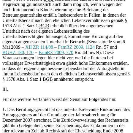
Begrenzung grundsätzlich auch dann möglich, wenn wegen der
noch fortdauernden Kindesbetreuung eine Befristung des
Betreuungsunterhalts entfällt. Insbesondere in Fällen, in denen der
Unterhaltsbedarf nach den ehelichen Lebensverhältnissen gemäß §
1578 Abs. 1 Satz 1
BGB
erheblich über den angemessenen
Unterhalt nach der eigenen Lebensstellung des
Unterhaltsberechtigten hinausgeht, kommt eine Kürzung auf den
eigenen angemessenen Unterhalt in Betracht (Senatsurteile vom 6.
Mai 2009 –
XII ZR 114/08
–
FamRZ 2009, 1124
Rn. 57 und
BGHZ 180, 170
=
FamRZ 2009, 770
Rn. 44 mwN). Diese
Voraussetzungen liegen hier nicht vor, weil die Parteien bei
vollzeitiger Erwerbstätigkeit etwa gleich hohe Einkommen erzielen,
so dass der eigene angemessene Lebensbedarf der Antragstellerin
ihrem Lebensbedarf nach den ehelichen Lebensverhältnissen gemäß
§ 1578 Abs. 1 Satz 1
BGB
annähernd entspricht.
III.
Für das weitere Verfahren weist der Senat auf Folgendes hin:
1. Das Berufungsgericht hat das unterhaltsrelevante Einkommen des
Antragsgegners auf der Grundlage der Jahresabrechnung für
Dezember 2007 errechnet. Die Zurückverweisung des Rechtsstreits
gibt ihm Gelegenheit, seiner Entscheidung das Einkommen in der
hier relevanten Zeit ab Rechtskraft der Ehescheidung Ende 2008