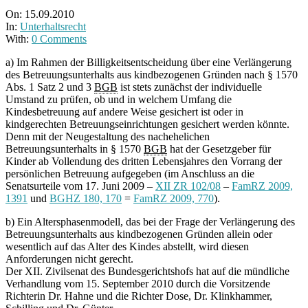
On:
15.09.2010
In:
Unterhaltsrecht
With:
0 Comments
a) Im Rahmen der Billigkeitsentscheidung über eine Verlängerung
des Betreuungsunterhalts aus kindbezogenen Gründen nach § 1570
Abs. 1 Satz 2 und 3
BGB
ist stets zunächst der individuelle
Umstand zu prüfen, ob und in welchem Umfang die
Kindesbetreuung auf andere Weise gesichert ist oder in
kindgerechten Betreuungseinrichtungen gesichert werden könnte.
Denn mit der Neugestaltung des nachehelichen
Betreuungsunterhalts in § 1570
BGB
hat der Gesetzgeber für
Kinder ab Vollendung des dritten Lebensjahres den Vorrang der
persönlichen Betreuung aufgegeben (im Anschluss an die
Senatsurteile vom 17. Juni 2009 –
XII ZR 102/08
–
FamRZ 2009,
1391
und
BGHZ 180, 170
=
FamRZ 2009, 770
).
b) Ein Altersphasenmodell, das bei der Frage der Verlängerung des
Betreuungsunterhalts aus kindbezogenen Gründen allein oder
wesentlich auf das Alter des Kindes abstellt, wird diesen
Anforderungen nicht gerecht.
Der XII. Zivilsenat des Bundesgerichtshofs hat auf die mündliche
Verhandlung vom 15. September 2010 durch die Vorsitzende
Richterin Dr. Hahne und die Richter Dose, Dr. Klinkhammer,