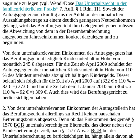
zugrunde zu legen (vgl. Wendl/Dose
Das Unterhaltsrecht in der
familienrichterlichen Praxis*
7. Aufl. § 1 Rdn. 11). Soweit der
Antragsgegner auch künftig aus der Addition der monatlichen
Auszahlungsbeträge zu einem deutlich geringeren Nettoeinkommen
gelangt, wird das Berufungsgericht ihm Gelegenheit geben müssen,
die Abweichung von dem in der Dezemberabrechnung
angegebenen Jahreseinkommen konkret darzulegen und zu
begründen.
Von dem unterhaltsrelevanten Einkommen des Antragsgegners hat
das Berufungsgericht lediglich Kindesunterhalt in Höhe von
monatlich 245 € abgesetzt. Für die Zeit ab April 2009 schuldet der
Antragsgegner aber monatlichen Kindesunterhalt in Höhe von 110
% des Mindestunterhalts abzüglich hälftigen Kindergelds. Dieser
beläuft sich folglich für die Zeit ab April 2009 auf (322 € x 110 % –
82 € =) 273 € und für die Zeit ab dem 1. Januar 2010 auf (364 € x
110 % – 92 € =) 309 €. Auch dies wird das Berufungsgericht zu
berücksichtigen haben.
2. Von dem unterhaltsrelevanten Einkommen der Antragstellerin hat
das Berufungsgericht allerdings zu Recht keinen pauschalen
Betreuungsbonus abgesetzt. Denn ob das Einkommen des gemäß §
1570
BGB
unterhaltsberechtigten Elternteils, das dieser neben der
Kindesbetreuung erzielt, nach § 1577 Abs. 2
BGB
bei der
Unterhaltsberechnung zu berücksichtigen ist, hängt allein davon ab,