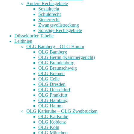
Andere Rechtsgebiete
Sozialrecht
Schuldrecht
Steuerrecht
Zwangsvollstreckung
Sonstige Rechtsgebiete
Düsseldorfer Tabelle
Leitlinien
OLG Bamberg – OLG Hamm
OLG Bamberg
OLG Berlin (Kammergericht)
OLG Brandenburg
OLG Braunschweig
OLG Bremen
OLG Celle
OLG Dresden
OLG Düsseldorf
OLG Frankfurt
OLG Hamburg
OLG Hamm
OLG Karlsruhe – OLG Zweibrücken
OLG Karlsruhe
OLG Koblenz
OLG Köln
OLG München