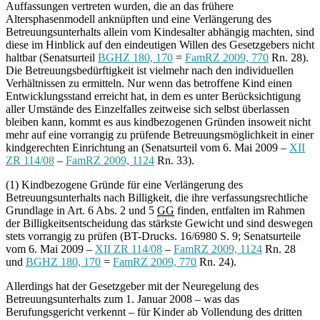
Auffassungen vertreten wurden, die an das frühere
Altersphasenmodell anknüpften und eine Verlängerung des
Betreuungsunterhalts allein vom Kindesalter abhängig machten, sind
diese im Hinblick auf den eindeutigen Willen des Gesetzgebers nicht
haltbar (Senatsurteil
BGHZ 180, 170
=
FamRZ 2009, 770
Rn. 28).
Die Betreuungsbedürftigkeit ist vielmehr nach den individuellen
Verhältnissen zu ermitteln. Nur wenn das betroffene Kind einen
Entwicklungsstand erreicht hat, in dem es unter Berücksichtigung
aller Umstände des Einzelfalles zeitweise sich selbst überlassen
bleiben kann, kommt es aus kindbezogenen Gründen insoweit nicht
mehr auf eine vorrangig zu prüfende Betreuungsmöglichkeit in einer
kindgerechten Einrichtung an (Senatsurteil vom 6. Mai 2009 –
XII
ZR 114/08
–
FamRZ 2009, 1124
Rn. 33).
(1) Kindbezogene Gründe für eine Verlängerung des
Betreuungsunterhalts nach Billigkeit, die ihre verfassungsrechtliche
Grundlage in Art. 6 Abs. 2 und 5
GG
finden, entfalten im Rahmen
der Billigkeitsentscheidung das stärkste Gewicht und sind deswegen
stets vorrangig zu prüfen (BT-Drucks. 16/6980 S. 9; Senatsurteile
vom 6. Mai 2009 –
XII ZR 114/08
–
FamRZ 2009, 1124
Rn. 28
und
BGHZ 180, 170
=
FamRZ 2009, 770
Rn. 24).
Allerdings hat der Gesetzgeber mit der Neuregelung des
Betreuungsunterhalts zum 1. Januar 2008 – was das
Berufungsgericht verkennt – für Kinder ab Vollendung des dritten