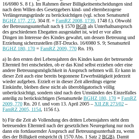
16/6980 S. 8 f.). Im Rahmen dieser Billigkeitsentscheidungen sind
nach dem Willen des Gesetzgebers kind- und elternbezogene
Verlängerungsgründe zu berücksichtigen (vgl. schon Senatsurteil
BGHZ 177, 272
, 304 ff. =
FamRZ 2008, 1739
, 1748 f.). Obwohl
der Betreuungsunterhalt nach § 1570
BGB
als Unterhaltsanspruch
des geschiedenen Ehegatten ausgestaltet ist, wird er vor allen
Dingen im Interesse des Kindes gewahrt, um dessen Betreuung und
Erziehung sicherzustellen (BT-Drucks. 16/6980 S. 9; Senatsurteil
BGHZ 180, 170
=
FamRZ 2009, 770
Rn. 19).
a) In den ersten drei Lebensjahren des Kindes kann der betreuende
Elternteil frei entscheiden, ob er das Kind selbst erziehen oder eine
andere Betreuungsmöglichkeit in Anspruch nehmen will. Er kann in
dieser Zeit auch eine bereits begonnene Erwerbstätigkeit jederzeit
wieder aufgeben. Erzielt er in dieser Zeit allerdings eigene
Einkünfte, bleiben diese nicht als überobligatorisch völlig
unberücksichtigt, sondern sind nach den Umständen des Einzelfalles
anteilig zu berücksichtigen (Senatsurteile
BGHZ 180, 170
=
FamRZ
2009, 770
Rn. 20 f. und vom 13. April 2005 –
XII ZR 273/02
–
FamRZ 2005, 1154
, 1156 f.).
b) Für die Zeit ab Vollendung des dritten Lebensjahres steht dem
betreuenden Elternteil nach der gesetzlichen Neuregelung nur noch
dann ein fortdauernder Anspruch auf Betreuungsunterhalt zu, wenn
dies der Billigkeit entspricht (§ 1570 Abs. 1 Satz 2
BGB
). Damit