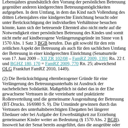
Lebensjahres grundsätzlich den Vorrang der persönlichen Betreuung
gegenüber anderen kindgerechten Betreuungsmöglichkeiten
aufgegeben. In dem Umfang, in dem das Kind nach Vollendung des
dritten Lebensjahres eine kindgerechte Einrichtung besucht oder
unter Berücksichtigung der individuellen Verhältnisse besuchen
könnte, kann sich der betreuende Elternteil also nicht mehr auf die
Notwendigkeit einer persönlichen Betreuung des Kindes und somit
nicht mehr auf kindbezogene Verlängerungsgründe im Sinne von §
1570 Abs. 1 Satz 3
BGB
berufen. Das gilt sowohl für den rein
zeitlichen Aspekt der Betreuung als auch für den sachlichen Umfang
der Betreuung in einer kindgerechten Einrichtung (Senatsurteile
vom 17. Juni 2009 –
XII ZR 102/08
–
FamRZ 2009, 1391
Rn. 22 f.
und
BGHZ 180, 170
=
FamRZ 2009, 770
Rn. 25; abweichend
OLG
Frankfurt FamRZ 2010, 1449).
(2) Die Berücksichtigung elternbezogener Gründe für eine
Verlängerung des Betreuungsunterhalts ist Ausdruck der
nachehelichen Solidarität. Maßgeblich ist dabei das in der Ehe
gewachsene Vertrauen in die vereinbarte und praktizierte
Rollenverteilung und die gemeinsame Ausgestaltung der Betreuung
(BT-Drucks. 16/6980 S. 9). Die Umstände gewinnen durch das
Vertrauen des unterhaltsberechtigten Ehegatten bei längerer
Ehedauer oder bei Aufgabe der Erwerbstätigkeit zur Erziehung
gemeinsamer Kinder weiter an Bedeutung (§ 1570 Abs. 2
BGB
).
Insoweit hat der Senat bereits ausgeführt, dass die ausgeübte oder