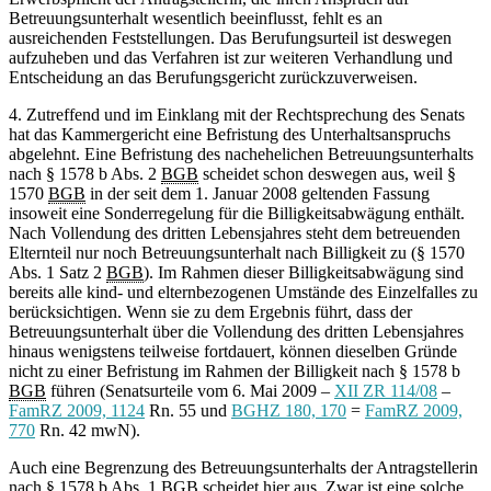
Betreuungsunterhalt wesentlich beeinflusst, fehlt es an
ausreichenden Feststellungen. Das Berufungsurteil ist deswegen
aufzuheben und das Verfahren ist zur weiteren Verhandlung und
Entscheidung an das Berufungsgericht zurückzuverweisen.
4. Zutreffend und im Einklang mit der Rechtsprechung des Senats
hat das Kammergericht eine Befristung des Unterhaltsanspruchs
abgelehnt. Eine Befristung des nachehelichen Betreuungsunterhalts
nach § 1578 b Abs. 2
BGB
scheidet schon deswegen aus, weil §
1570
BGB
in der seit dem 1. Januar 2008 geltenden Fassung
insoweit eine Sonderregelung für die Billigkeitsabwägung enthält.
Nach Vollendung des dritten Lebensjahres steht dem betreuenden
Elternteil nur noch Betreuungsunterhalt nach Billigkeit zu (§ 1570
Abs. 1 Satz 2
BGB
). Im Rahmen dieser Billigkeitsabwägung sind
bereits alle kind- und elternbezogenen Umstände des Einzelfalles zu
berücksichtigen. Wenn sie zu dem Ergebnis führt, dass der
Betreuungsunterhalt über die Vollendung des dritten Lebensjahres
hinaus wenigstens teilweise fortdauert, können dieselben Gründe
nicht zu einer Befristung im Rahmen der Billigkeit nach § 1578 b
BGB
führen (Senatsurteile vom 6. Mai 2009 –
XII ZR 114/08
–
FamRZ 2009, 1124
Rn. 55 und
BGHZ 180, 170
=
FamRZ 2009,
770
Rn. 42 mwN).
Auch eine Begrenzung des Betreuungsunterhalts der Antragstellerin
nach § 1578 b Abs. 1
BGB
scheidet hier aus. Zwar ist eine solche