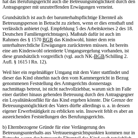
hat das Berufungsgericht auch die Betreuungsmöglichkeit durch den
Antragsgegner mit unzutreffenden Erwägungen verneint.
Grundsätzlich ist auch der barunterhaltspflichtige Elternteil als
Betreuungsperson in Betracht zu ziehen, wenn er dies ernsthaft und
verlässlich anbietet (vgl. Empfehlung 5 des Arbeitskreises 2 des 18.
Deutschen Familiengerichtstages). Maßstab dafür ist auch im
Rahmen des § 1570
BGB
das Kindswohl, hinter dem rein
unterhaltsrechtliche Erwägungen zurücktreten müssen. Ist bereits
eine am Kindeswohl orientierte Umgangsregelung vorhanden, ist
diese grundsätzlich vorgreiflich (vgl. auch NK-
BGB
/Schilling 2.
Aufl. § 1615 l Rn. 12).
Weil hier ein regelmäßiger Umgang mit dem Vater stattfindet und
dieser das Kind ohnehin nach den vom Kammergericht in Bezug
genommenen Feststellung des Amtsgerichts donnerstags
nachmittags betreut, ist nicht nachvollziehbar, warum sich im Falle
einer darüber hinaus gehenden Betreuung durch den Antragsgegner
ein Loyalitätskonflikt für das Kind ergeben könnte. Die Grenze der
Betreuungsmöglichkeit des Vaters dürfte allerdings u. a. in dessen
eigener Erwerbstätigkeit zu erblicken sein. Insoweit fehlt es aber an
ausreichenden Feststellungen des Berufungsgerichts.
b) Elternbezogene Gründe für eine Verlängerung des
Betreuungsunterhalts aus Vertrauensgesichtspunkten kommen nur in