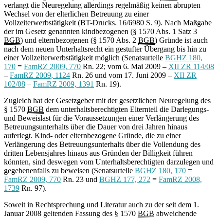
verlangt die Neuregelung allerdings regelmäßig keinen abrupten
Wechsel von der elterlichen Betreuung zu einer
Vollzeiterwerbstätigkeit (BT-Drucks. 16/6980 S. 9). Nach Maßgabe
der im Gesetz genannten kindbezogenen (§ 1570 Abs. 1 Satz 3
BGB
) und elternbezogenen (§ 1570 Abs. 2
BGB
) Gründe ist auch
nach dem neuen Unterhaltsrecht ein gestufter Übergang bis hin zu
einer Vollzeiterwerbstätigkeit möglich (Senatsurteile
BGHZ 180,
170
=
FamRZ 2009, 770
Rn. 22; vom 6. Mai 2009 –
XII ZR 114/08
–
FamRZ 2009, 1124
Rn. 26 und vom 17. Juni 2009 –
XII ZR
102/08
–
FamRZ 2009, 1391
Rn. 19).
Zugleich hat der Gesetzgeber mit der gesetzlichen Neuregelung des
§ 1570
BGB
dem unterhaltsberechtigten Elternteil die Darlegungs-
und Beweislast für die Voraussetzungen einer Verlängerung des
Betreuungsunterhalts über die Dauer von drei Jahren hinaus
auferlegt. Kind- oder elternbezogene Gründe, die zu einer
Verlängerung des Betreuungsunterhalts über die Vollendung des
dritten Lebensjahres hinaus aus Gründen der Billigkeit führen
könnten, sind deswegen vom Unterhaltsberechtigten darzulegen und
gegebenenfalls zu beweisen (Senatsurteile
BGHZ 180, 170
=
FamRZ 2009, 770
Rn. 23 und
BGHZ 177, 272
=
FamRZ 2008,
1739
Rn. 97).
Soweit in Rechtsprechung und Literatur auch zu der seit dem 1.
Januar 2008 geltenden Fassung des § 1570
BGB
abweichende