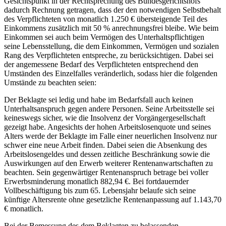
Gesichtspunkt in der Rechtsprechung des Bundesgerichtshofs
dadurch Rechnung getragen, dass der den notwendigen Selbstbehalt
des Verpflichteten von monatlich 1.250 € übersteigende Teil des
Einkommens zusätzlich mit 50 % anrechnungsfrei bleibe. Wie beim
Einkommen sei auch beim Vermögen des Unterhaltspflichtigen
seine Lebensstellung, die dem Einkommen, Vermögen und sozialen
Rang des Verpflichteten entspreche, zu berücksichtigen. Dabei sei
der angemessene Bedarf des Verpflichteten entsprechend den
Umständen des Einzelfalles veränderlich, sodass hier die folgenden
Umstände zu beachten seien:
Der Beklagte sei ledig und habe im Bedarfsfall auch keinen
Unterhaltsanspruch gegen andere Personen. Seine Arbeitsstelle sei
keineswegs sicher, wie die Insolvenz der Vorgängergesellschaft
gezeigt habe. Angesichts der hohen Arbeitslosenquote und seines
Alters werde der Beklagte im Falle einer neuerlichen Insolvenz nur
schwer eine neue Arbeit finden. Dabei seien die Absenkung des
Arbeitslosengeldes und dessen zeitliche Beschränkung sowie die
Auswirkungen auf den Erwerb weiterer Rentenanwartschaften zu
beachten. Sein gegenwärtiger Rentenanspruch betrage bei voller
Erwerbsminderung monatlich 882,94 €. Bei fortdauernder
Vollbeschäftigung bis zum 65. Lebensjahr belaufe sich seine
künftige Altersrente ohne gesetzliche Rentenanpassung auf 1.143,70
€ monatlich.
Bei der Bemessung des dem Beklagten zu belassenden