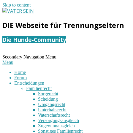
Skip to content
VATER
DIE Webseite für Trennungseltern
SEIN
Die Hunde-Community
Secondary Navigation Menu
Menu
Home
Forum
Entscheidungen
Familienrecht
Sorgerecht
Scheidung
Umgangsrecht
Unterhaltsrecht
Vaterschaftsrecht
Versorgungsausgleich
Zugewinnausgleich
Sonstiges Familienrecht