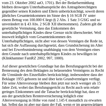
vom 23. Oktober 2002 aaO, 1701). Bei der Bedarfsermittlung
bleiben deswegen Unterhaltsansprüche des Antragsberechtigten
gegenüber seinen Kindern und Eltern unberücksichtigt, soweit deren
jährliches Gesamteinkommen im Sinne des § 16 SGB IV unter
einem Betrag von 100.000 € liegt (§ 2 Abs. 1 Satz 3 GSiG und so
unverändert in § 43 Abs. 2 SGB XII übernommen). Zudem gilt die
gesetzliche Vermutung, dass das Einkommen des
unterhaltspflichtigen Kindes diese Grenze nicht überschreitet. Weil
insoweit lediglich vom Gesamteinkommen des
Unterhaltspflichtigen, nicht aber von dessen Vermögen die Rede ist,
hat sich die Auffassung durchgesetzt, dass Grundsicherung im Alter
und bei Erwerbsminderung unabhängig von dem Vermögen eines
dem Grunde nach unterhaltspflichtigen Kindes zu bewilligen ist
(Klinkhammer FamRZ 2002, 997, 1000).
Auf dieser gesetzlichen Grundlage hat das Berufungsgericht bei der
Bemessung des dem Beklagten zu belassenden Vermögens zu Recht
die Umstände des Einzelfalles berücksichtigt, insbesondere dass der
Beklagte 1955 geboren ist und über kein Grundvermögen verfügt.
Für seine Altersvorsorge bleiben ihm jetzt nur noch weniger als 15
Jahre Zeit, wobei das Berufungsgericht zu Recht auch sein relativ
geringes Einkommen und die Tatsache berücksichtigt hat, dass er
aus der gesetzlichen Rentenversicherung lediglich eine
Altersversorgung in Höhe von rund 1.145 € monatlich zu erwarten
hat. Selbst das ist aber nur dann der Fall, wenn er im gegenwärtigen