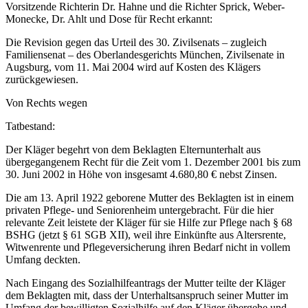
Vorsitzende Richterin Dr. Hahne und die Richter Sprick, Weber-
Monecke, Dr. Ahlt und Dose für Recht erkannt:
Die Revision gegen das Urteil des 30. Zivilsenats – zugleich
Familiensenat – des Oberlandesgerichts München, Zivilsenate in
Augsburg, vom 11. Mai 2004 wird auf Kosten des Klägers
zurückgewiesen.
Von Rechts wegen
Tatbestand:
Der Kläger begehrt von dem Beklagten Elternunterhalt aus
übergegangenem Recht für die Zeit vom 1. Dezember 2001 bis zum
30. Juni 2002 in Höhe von insgesamt 4.680,80 € nebst Zinsen.
Die am 13. April 1922 geborene Mutter des Beklagten ist in einem
privaten Pflege- und Seniorenheim untergebracht. Für die hier
relevante Zeit leistete der Kläger für sie Hilfe zur Pflege nach § 68
BSHG (jetzt § 61 SGB XII), weil ihre Einkünfte aus Altersrente,
Witwenrente und Pflegeversicherung ihren Bedarf nicht in vollem
Umfang deckten.
Nach Eingang des Sozialhilfeantrags der Mutter teilte der Kläger
dem Beklagten mit, dass der Unterhaltsanspruch seiner Mutter im
Umfang der bewilligten Sozialhilfe auf den Kläger übergehe und