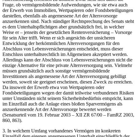
Frage, ob vermögensbildende Aufwendungen, wie sie etwa auch
der Erwerb von Immobilien, Wertpapieren oder Fondsbeteiligungen
darstellen, ebenfalls als angemessene Art der Altersvorsorge
anzuerkennen sind. Nach ständiger Rechtsprechung des Senats steht
es dem Unterhaltspflichtigen aber grundsätzlich frei, in welcher
Weise er – jenseits der gesetzlichen Rentenversicherung – Vorsorge
für sein Alter trifft. Wenn er sich angesichts der unsicheren
Entwicklung der herkömmlichen Altersversorgungen für den
Abschluss von Lebensversicherungen entscheidet, muss dieser
Entschluss unterhaltsrechtlich im Allgemeinen akzeptiert werden.
Allerdings kann der Abschluss von Lebensversicherungen nicht die
einzige Alternative für eine private Altersversorgung sein. Vielmehr
müssen grundsätzlich auch sonstige vermögensbildende
Investitionen als angemessene Art der Altersversorgung gebilligt
werden, soweit sie geeignet erscheinen, diesen Zweck zu erreichen.
Da insoweit der Erwerb etwa von Wertpapieren oder
Fondsbeteiligungen wegen der damit teilweise verbundenen Risiken
unter Umständen nicht seinem Sicherheitsbedürfnis entspricht, kann
im Einzelfall auch die Anlage eines bloßen Sparvermögens als
anzuerkennende Art der Altersvorsorge bewertet werden
(Senatsurteil vom 19. Februar 2003 – XII ZR 67/00 – FamRZ 2003,
860, 863).
3. In welchem Umfang vorhandenes Vermögen im konkreten
Einzelfall dem eigenen angemessenen Unterhalt einschließlich der