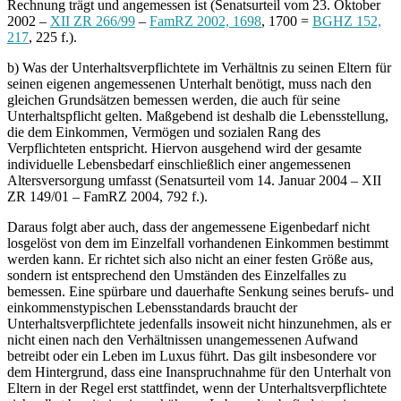
Rechnung trägt und angemessen ist (Senatsurteil vom 23. Oktober
2002 –
XII ZR 266/99
–
FamRZ 2002, 1698
, 1700 =
BGHZ 152,
217
, 225 f.).
b) Was der Unterhaltsverpflichtete im Verhältnis zu seinen Eltern für
seinen eigenen angemessenen Unterhalt benötigt, muss nach den
gleichen Grundsätzen bemessen werden, die auch für seine
Unterhaltspflicht gelten. Maßgebend ist deshalb die Lebensstellung,
die dem Einkommen, Vermögen und sozialen Rang des
Verpflichteten entspricht. Hiervon ausgehend wird der gesamte
individuelle Lebensbedarf einschließlich einer angemessenen
Altersversorgung umfasst (Senatsurteil vom 14. Januar 2004 – XII
ZR 149/01 – FamRZ 2004, 792 f.).
Daraus folgt aber auch, dass der angemessene Eigenbedarf nicht
losgelöst von dem im Einzelfall vorhandenen Einkommen bestimmt
werden kann. Er richtet sich also nicht an einer festen Größe aus,
sondern ist entsprechend den Umständen des Einzelfalles zu
bemessen. Eine spürbare und dauerhafte Senkung seines berufs- und
einkommenstypischen Lebensstandards braucht der
Unterhaltsverpflichtete jedenfalls insoweit nicht hinzunehmen, als er
nicht einen nach den Verhältnissen unangemessenen Aufwand
betreibt oder ein Leben im Luxus führt. Das gilt insbesondere vor
dem Hintergrund, dass eine Inanspruchnahme für den Unterhalt von
Eltern in der Regel erst stattfindet, wenn der Unterhaltsverpflichtete