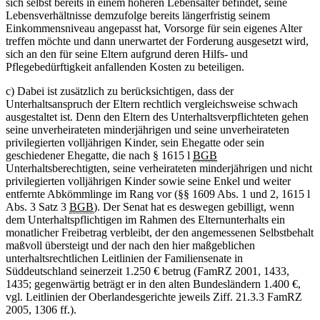
sich selbst bereits in einem höheren Lebensalter befindet, seine
Lebensverhältnisse demzufolge bereits längerfristig seinem
Einkommensniveau angepasst hat, Vorsorge für sein eigenes Alter
treffen möchte und dann unerwartet der Forderung ausgesetzt wird,
sich an den für seine Eltern aufgrund deren Hilfs- und
Pflegebedürftigkeit anfallenden Kosten zu beteiligen.
c) Dabei ist zusätzlich zu berücksichtigen, dass der
Unterhaltsanspruch der Eltern rechtlich vergleichsweise schwach
ausgestaltet ist. Denn den Eltern des Unterhaltsverpflichteten gehen
seine unverheirateten minderjährigen und seine unverheirateten
privilegierten volljährigen Kinder, sein Ehegatte oder sein
geschiedener Ehegatte, die nach § 1615 l
BGB
Unterhaltsberechtigten, seine verheirateten minderjährigen und nicht
privilegierten volljährigen Kinder sowie seine Enkel und weiter
entfernte Abkömmlinge im Rang vor (§§ 1609 Abs. 1 und 2, 1615 l
Abs. 3 Satz 3
BGB
). Der Senat hat es deswegen gebilligt, wenn
dem Unterhaltspflichtigen im Rahmen des Elternunterhalts ein
monatlicher Freibetrag verbleibt, der den angemessenen Selbstbehalt
maßvoll übersteigt und der nach den hier maßgeblichen
unterhaltsrechtlichen Leitlinien der Familiensenate in
Süddeutschland seinerzeit 1.250 € betrug (FamRZ 2001, 1433,
1435; gegenwärtig beträgt er in den alten Bundesländern 1.400 €,
vgl. Leitlinien der Oberlandesgerichte jeweils Ziff. 21.3.3 FamRZ
2005, 1306 ff.).