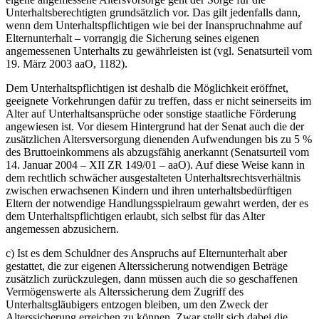
Unterhaltsberechtigten grundsätzlich vor. Das gilt jedenfalls dann,
wenn dem Unterhaltspflichtigen wie bei der Inanspruchnahme auf
Elternunterhalt – vorrangig die Sicherung seines eigenen
angemessenen Unterhalts zu gewährleisten ist (vgl. Senatsurteil vom
19. März 2003 aaO, 1182).
Dem Unterhaltspflichtigen ist deshalb die Möglichkeit eröffnet,
geeignete Vorkehrungen dafür zu treffen, dass er nicht seinerseits im
Alter auf Unterhaltsansprüche oder sonstige staatliche Förderung
angewiesen ist. Vor diesem Hintergrund hat der Senat auch die der
zusätzlichen Altersversorgung dienenden Aufwendungen bis zu 5 %
des Bruttoeinkommens als abzugsfähig anerkannt (Senatsurteil vom
14. Januar 2004 – XII ZR 149/01 – aaO). Auf diese Weise kann in
dem rechtlich schwächer ausgestalteten Unterhaltsrechtsverhältnis
zwischen erwachsenen Kindern und ihren unterhaltsbedürftigen
Eltern der notwendige Handlungsspielraum gewahrt werden, der es
dem Unterhaltspflichtigen erlaubt, sich selbst für das Alter
angemessen abzusichern.
c) Ist es dem Schuldner des Anspruchs auf Elternunterhalt aber
gestattet, die zur eigenen Alterssicherung notwendigen Beträge
zusätzlich zurückzulegen, dann müssen auch die so geschaffenen
Vermögenswerte als Alterssicherung dem Zugriff des
Unterhaltsgläubigers entzogen bleiben, um den Zweck der
Alterssicherung erreichen zu können. Zwar stellt sich dabei die