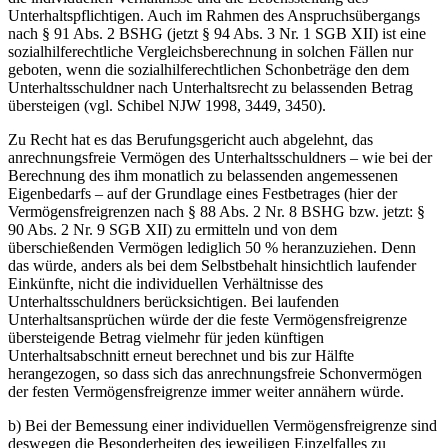
Unterhaltspflichtigen. Auch im Rahmen des Anspruchsübergangs
nach § 91 Abs. 2 BSHG (jetzt § 94 Abs. 3 Nr. 1 SGB XII) ist eine
sozialhilferechtliche Vergleichsberechnung in solchen Fällen nur
geboten, wenn die sozialhilferechtlichen Schonbeträge den dem
Unterhaltsschuldner nach Unterhaltsrecht zu belassenden Betrag
übersteigen (vgl. Schibel NJW 1998, 3449, 3450).
Zu Recht hat es das Berufungsgericht auch abgelehnt, das
anrechnungsfreie Vermögen des Unterhaltsschuldners – wie bei der
Berechnung des ihm monatlich zu belassenden angemessenen
Eigenbedarfs – auf der Grundlage eines Festbetrages (hier der
Vermögensfreigrenzen nach § 88 Abs. 2 Nr. 8 BSHG bzw. jetzt: §
90 Abs. 2 Nr. 9 SGB XII) zu ermitteln und von dem
überschießenden Vermögen lediglich 50 % heranzuziehen. Denn
das würde, anders als bei dem Selbstbehalt hinsichtlich laufender
Einkünfte, nicht die individuellen Verhältnisse des
Unterhaltsschuldners berücksichtigen. Bei laufenden
Unterhaltsansprüchen würde der die feste Vermögensfreigrenze
übersteigende Betrag vielmehr für jeden künftigen
Unterhaltsabschnitt erneut berechnet und bis zur Hälfte
herangezogen, so dass sich das anrechnungsfreie Schonvermögen
der festen Vermögensfreigrenze immer weiter annähern würde.
b) Bei der Bemessung einer individuellen Vermögensfreigrenze sind
deswegen die Besonderheiten des jeweiligen Einzelfalles zu