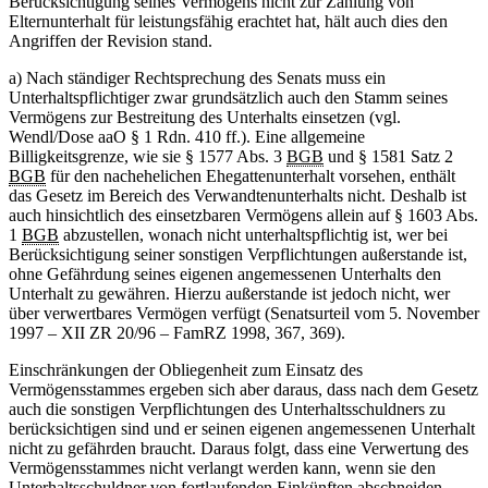
Berücksichtigung seines Vermögens nicht zur Zahlung von
Elternunterhalt für leistungsfähig erachtet hat, hält auch dies den
Angriffen der Revision stand.
a) Nach ständiger Rechtsprechung des Senats muss ein
Unterhaltspflichtiger zwar grundsätzlich auch den Stamm seines
Vermögens zur Bestreitung des Unterhalts einsetzen (vgl.
Wendl/Dose aaO § 1 Rdn. 410 ff.). Eine allgemeine
Billigkeitsgrenze, wie sie § 1577 Abs. 3
BGB
und § 1581 Satz 2
BGB
für den nachehelichen Ehegattenunterhalt vorsehen, enthält
das Gesetz im Bereich des Verwandtenunterhalts nicht. Deshalb ist
auch hinsichtlich des einsetzbaren Vermögens allein auf § 1603 Abs.
1
BGB
abzustellen, wonach nicht unterhaltspflichtig ist, wer bei
Berücksichtigung seiner sonstigen Verpflichtungen außerstande ist,
ohne Gefährdung seines eigenen angemessenen Unterhalts den
Unterhalt zu gewähren. Hierzu außerstande ist jedoch nicht, wer
über verwertbares Vermögen verfügt (Senatsurteil vom 5. November
1997 – XII ZR 20/96 – FamRZ 1998, 367, 369).
Einschränkungen der Obliegenheit zum Einsatz des
Vermögensstammes ergeben sich aber daraus, dass nach dem Gesetz
auch die sonstigen Verpflichtungen des Unterhaltsschuldners zu
berücksichtigen sind und er seinen eigenen angemessenen Unterhalt
nicht zu gefährden braucht. Daraus folgt, dass eine Verwertung des
Vermögensstammes nicht verlangt werden kann, wenn sie den
Unterhaltsschuldner von fortlaufenden Einkünften abschneiden