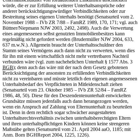
würde, die er zur Erfüllung weiterer Unterhaltsansprüche oder
anderer berücksichtigungswürdiger Verbindlichkeiten oder zur
Bestreitung seines eigenen Unterhalts benötigt (Senatsurteil vom 2.
November 1988 – IVb ZR 7/88 – FamRZ 1989, 170, 171; vgl. auch
Büttner/Niepmann NJW 2003, 2492, 2498). Auch die Verwertung
eines angemessenen selbst genutzten Immobilienbesitzes kann
regelmäßig nicht gefordert werden (Brudermüller NJW 2004, 633,
637 m.w.N.). Allgemein braucht der Unterhaltsschuldner den
Stamm seines Vermögens auch dann nicht zu verwerten, wenn dies
für ihn mit einem wirtschaftlich nicht mehr vertretbaren Nachteil
verbunden wäre (vgl. zum nachehelichen Unterhalt § 1577 Abs. 3
BGB
); denn auch das wäre mit der nach dem Gesetz gebotenen
Berücksichtigung der ansonsten zu erfüllenden Verbindlichkeiten
nicht zu vereinbaren und müsste letztlich den eigenen angemessenen
Unterhaltsbedarf des Verpflichteten in Mitleidenschaft ziehen
(Senatsurteil vom 23. Oktober 1985 – IVb ZR 52/84 – FamRZ
1986, 48, 50). Diese für den Deszendentenunterhalt entwickelten
Grundsätze müssen jedenfalls auch dann herangezogen werden,
wenn ein Anspruch auf Zahlung von Elternunterhalt zu beurteilen
ist. Denn in dem rechtlich sogar schwächer ausgestalteten
Unterhaltsrechtsverhältnis zwischen unterhaltsberechtigten Eltern
und ihren unterhaltspflichtigen Kindern können keine strengeren
Maßstäbe gelten (Senatsurteil vom 21. April 2004 aaO, 1185; mit
Anm. Born BGHReport 2004, 1225, 1226).