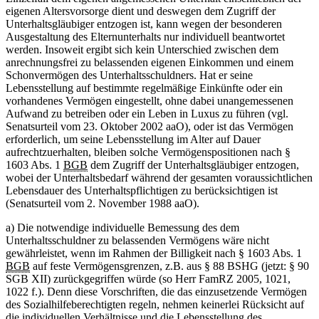
eigenen Altersvorsorge dient und deswegen dem Zugriff der
Unterhaltsgläubiger entzogen ist, kann wegen der besonderen
Ausgestaltung des Elternunterhalts nur individuell beantwortet
werden. Insoweit ergibt sich kein Unterschied zwischen dem
anrechnungsfrei zu belassenden eigenen Einkommen und einem
Schonvermögen des Unterhaltsschuldners. Hat er seine
Lebensstellung auf bestimmte regelmäßige Einkünfte oder ein
vorhandenes Vermögen eingestellt, ohne dabei unangemessenen
Aufwand zu betreiben oder ein Leben in Luxus zu führen (vgl.
Senatsurteil vom 23. Oktober 2002 aaO), oder ist das Vermögen
erforderlich, um seine Lebensstellung im Alter auf Dauer
aufrechtzuerhalten, bleiben solche Vermögenspositionen nach §
1603 Abs. 1
BGB
dem Zugriff der Unterhaltsgläubiger entzogen,
wobei der Unterhaltsbedarf während der gesamten voraussichtlichen
Lebensdauer des Unterhaltspflichtigen zu berücksichtigen ist
(Senatsurteil vom 2. November 1988 aaO).
a) Die notwendige individuelle Bemessung des dem
Unterhaltsschuldner zu belassenden Vermögens wäre nicht
gewährleistet, wenn im Rahmen der Billigkeit nach § 1603 Abs. 1
BGB
auf feste Vermögensgrenzen, z.B. aus § 88 BSHG (jetzt: § 90
SGB XII) zurückgegriffen würde (so Herr FamRZ 2005, 1021,
1022 f.). Denn diese Vorschriften, die das einzusetzende Vermögen
des Sozialhilfeberechtigten regeln, nehmen keinerlei Rücksicht auf
die individuellen Verhältnisse und die Lebensstellung des