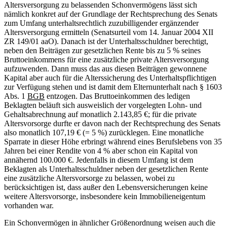
Altersversorgung zu belassenden Schonvermögens lässt sich
nämlich konkret auf der Grundlage der Rechtsprechung des Senats
zum Umfang unterhaltsrechtlich zuzubilligender ergänzender
Altersversorgung ermitteln (Senatsurteil vom 14. Januar 2004 XII
ZR 149/01 aaO). Danach ist der Unterhaltsschuldner berechtigt,
neben den Beiträgen zur gesetzlichen Rente bis zu 5 % seines
Bruttoeinkommens für eine zusätzliche private Altersversorgung
aufzuwenden. Dann muss das aus diesen Beiträgen gewonnene
Kapital aber auch für die Alterssicherung des Unterhaltspflichtigen
zur Verfügung stehen und ist damit dem Elternunterhalt nach § 1603
Abs. 1
BGB
entzogen. Das Bruttoeinkommen des ledigen
Beklagten beläuft sich ausweislich der vorgelegten Lohn- und
Gehaltsabrechnung auf monatlich 2.143,85 €; für die private
Altersvorsorge durfte er davon nach der Rechtsprechung des Senats
also monatlich 107,19 € (= 5 %) zurücklegen. Eine monatliche
Sparrate in dieser Höhe erbringt während eines Berufslebens von 35
Jahren bei einer Rendite von 4 % aber schon ein Kapital von
annähernd 100.000 €. Jedenfalls in diesem Umfang ist dem
Beklagten als Unterhaltsschuldner neben der gesetzlichen Rente
eine zusätzliche Altersvorsorge zu belassen, wobei zu
berücksichtigen ist, dass außer den Lebensversicherungen keine
weitere Altersvorsorge, insbesondere kein Immobilieneigentum
vorhanden war.
Ein Schonvermögen in ähnlicher Größenordnung weisen auch die