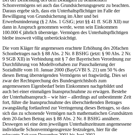
Schonvermögens sei auch das Grundsicherungsgesetz zu beachten.
Daraus ergebe sich, dass ein Unterhaltspflichtiger im Falle der
Bewilligung von Grundsicherung im Alter und bei
Erwerbsminderung (§ 2 Abs. 1 GSiG; jetzt §§ 41 ff. SGB XII) nur
dann in Anspruch genommen werde, wenn sein Einkommen
100.000 € jährlich übersteige. Vermögen des Unterhaltspflichtigen
bleibe insoweit völlig unberücksichtigt.
Die vom Kläger für angemessen erachtete Erhöhung des 20fachen
Schonbetrages nach § 88 Abs. 2 Nr. 8 BSHG (jetzt: § 90 Abs. 2 Nr.
9 SGB XII) in Verbindung mit § 7 der Bayerischen Verordnung zur
Durchführung von Modellvorhaben zur Pauschalierung der
Sozialhilfe vom 10. Januar 2000 (BayGVBl S. 21) um 50 % des
diesen Betrag übersteigenden Vermögens sei fragwürdig. Dies sei
zwar der Rechtsprechung des Bundesgerichtshofs zum
angemessenen Eigenbedarf beim Einkommen nachgebildet und
auch bei einer einmaligen Inanspruchnahme zu erwägen. Bestehe
der Unterhaltsanspruch – wie hier – allerdings auf unbestimmte Zeit
fort, führe die Inanspruchnahme des überschießenden Betrages
zwangsläufig fortlaufend zur Verringerung dieses Betrages, so dass
sich das zu schonende Vermögen nach mathematischen Grundsätzen
dem 20-fachen Betrag aus § 88 Abs. 2 Nr. 8 BSHG annähere.
Deswegen sei eine dem jeweiligen Unterhaltszeitraum angemessene
individuelle Schonvermögensgrenze festzulegen, hier für die
relevante Zeit von Dezember 2001 bis Juni 2002.