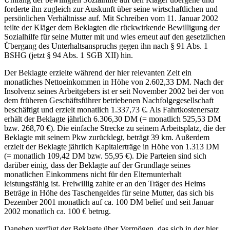
forderte ihn zugleich zur Auskunft über seine wirtschaftlichen und
persönlichen Verhältnisse auf. Mit Schreiben vom 11. Januar 2002
teilte der Kläger dem Beklagten die rückwirkende Bewilligung der
Sozialhilfe für seine Mutter mit und wies erneut auf den gesetzlichen
Übergang des Unterhaltsanspruchs gegen ihn nach § 91 Abs. 1
BSHG (jetzt § 94 Abs. 1 SGB XII) hin.
Der Beklagte erzielte während der hier relevanten Zeit ein
monatliches Nettoeinkommen in Höhe von 2.602,33 DM. Nach der
Insolvenz seines Arbeitgebers ist er seit November 2002 bei der von
dem früheren Geschäftsführer betriebenen Nachfolgegesellschaft
beschäftigt und erzielt monatlich 1.337,73 €. Als Fahrtkostenersatz
erhält der Beklagte jährlich 6.306,30 DM (= monatlich 525,53 DM
bzw. 268,70 €). Die einfache Strecke zu seinem Arbeitsplatz, die der
Beklagte mit seinem Pkw zurücklegt, beträgt 39 km. Außerdem
erzielt der Beklagte jährlich Kapitalerträge in Höhe von 1.313 DM
(= monatlich 109,42 DM bzw. 55,95 €). Die Parteien sind sich
darüber einig, dass der Beklagte auf der Grundlage seines
monatlichen Einkommens nicht für den Elternunterhalt
leistungsfähig ist. Freiwillig zahlte er an den Träger des Heims
Beträge in Höhe des Taschengeldes für seine Mutter, das sich bis
Dezember 2001 monatlich auf ca. 100 DM belief und seit Januar
2002 monatlich ca. 100 € betrug.
Daneben verfügt der Beklagte über Vermögen, das sich in der hier