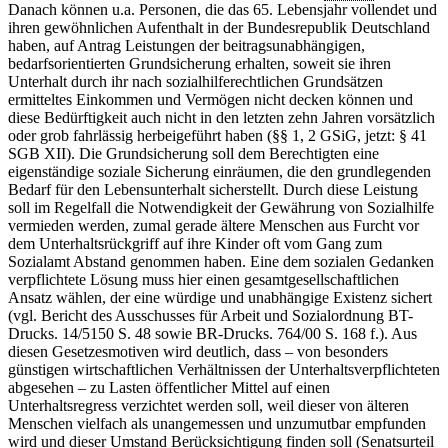
Danach können u.a. Personen, die das 65. Lebensjahr vollendet und
ihren gewöhnlichen Aufenthalt in der Bundesrepublik Deutschland
haben, auf Antrag Leistungen der beitragsunabhängigen,
bedarfsorientierten Grundsicherung erhalten, soweit sie ihren
Unterhalt durch ihr nach sozialhilferechtlichen Grundsätzen
ermitteltes Einkommen und Vermögen nicht decken können und
diese Bedürftigkeit auch nicht in den letzten zehn Jahren vorsätzlich
oder grob fahrlässig herbeigeführt haben (§§ 1, 2 GSiG, jetzt: § 41
SGB XII). Die Grundsicherung soll dem Berechtigten eine
eigenständige soziale Sicherung einräumen, die den grundlegenden
Bedarf für den Lebensunterhalt sicherstellt. Durch diese Leistung
soll im Regelfall die Notwendigkeit der Gewährung von Sozialhilfe
vermieden werden, zumal gerade ältere Menschen aus Furcht vor
dem Unterhaltsrückgriff auf ihre Kinder oft vom Gang zum
Sozialamt Abstand genommen haben. Eine dem sozialen Gedanken
verpflichtete Lösung muss hier einen gesamtgesellschaftlichen
Ansatz wählen, der eine würdige und unabhängige Existenz sichert
(vgl. Bericht des Ausschusses für Arbeit und Sozialordnung BT-
Drucks. 14/5150 S. 48 sowie BR-Drucks. 764/00 S. 168 f.). Aus
diesen Gesetzesmotiven wird deutlich, dass – von besonders
günstigen wirtschaftlichen Verhältnissen der Unterhaltsverpflichteten
abgesehen – zu Lasten öffentlicher Mittel auf einen
Unterhaltsregress verzichtet werden soll, weil dieser von älteren
Menschen vielfach als unangemessen und unzumutbar empfunden
wird und dieser Umstand Berücksichtigung finden soll (Senatsurteil