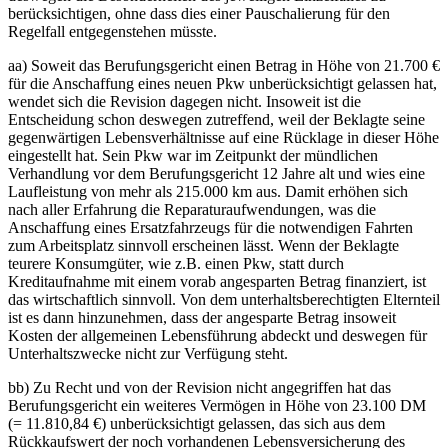
berücksichtigen, ohne dass dies einer Pauschalierung für den
Regelfall entgegenstehen müsste.
aa) Soweit das Berufungsgericht einen Betrag in Höhe von 21.700 €
für die Anschaffung eines neuen Pkw unberücksichtigt gelassen hat,
wendet sich die Revision dagegen nicht. Insoweit ist die
Entscheidung schon deswegen zutreffend, weil der Beklagte seine
gegenwärtigen Lebensverhältnisse auf eine Rücklage in dieser Höhe
eingestellt hat. Sein Pkw war im Zeitpunkt der mündlichen
Verhandlung vor dem Berufungsgericht 12 Jahre alt und wies eine
Laufleistung von mehr als 215.000 km aus. Damit erhöhen sich
nach aller Erfahrung die Reparaturaufwendungen, was die
Anschaffung eines Ersatzfahrzeugs für die notwendigen Fahrten
zum Arbeitsplatz sinnvoll erscheinen lässt. Wenn der Beklagte
teurere Konsumgüter, wie z.B. einen Pkw, statt durch
Kreditaufnahme mit einem vorab angesparten Betrag finanziert, ist
das wirtschaftlich sinnvoll. Von dem unterhaltsberechtigten Elternteil
ist es dann hinzunehmen, dass der angesparte Betrag insoweit
Kosten der allgemeinen Lebensführung abdeckt und deswegen für
Unterhaltszwecke nicht zur Verfügung steht.
bb) Zu Recht und von der Revision nicht angegriffen hat das
Berufungsgericht ein weiteres Vermögen in Höhe von 23.100 DM
(= 11.810,84 €) unberücksichtigt gelassen, das sich aus dem
Rückkaufswert der noch vorhandenen Lebensversicherung des