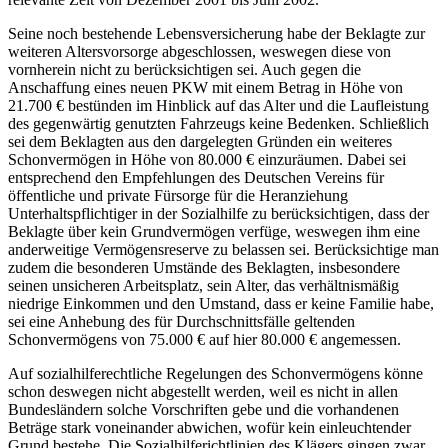
Seine noch bestehende Lebensversicherung habe der Beklagte zur
weiteren Altersvorsorge abgeschlossen, weswegen diese von
vornherein nicht zu berücksichtigen sei. Auch gegen die
Anschaffung eines neuen PKW mit einem Betrag in Höhe von
21.700 € bestünden im Hinblick auf das Alter und die Laufleistung
des gegenwärtig genutzten Fahrzeugs keine Bedenken. Schließlich
sei dem Beklagten aus den dargelegten Gründen ein weiteres
Schonvermögen in Höhe von 80.000 € einzuräumen. Dabei sei
entsprechend den Empfehlungen des Deutschen Vereins für
öffentliche und private Fürsorge für die Heranziehung
Unterhaltspflichtiger in der Sozialhilfe zu berücksichtigen, dass der
Beklagte über kein Grundvermögen verfüge, weswegen ihm eine
anderweitige Vermögensreserve zu belassen sei. Berücksichtige man
zudem die besonderen Umstände des Beklagten, insbesondere
seinen unsicheren Arbeitsplatz, sein Alter, das verhältnismäßig
niedrige Einkommen und den Umstand, dass er keine Familie habe,
sei eine Anhebung des für Durchschnittsfälle geltenden
Schonvermögens von 75.000 € auf hier 80.000 € angemessen.
Auf sozialhilferechtliche Regelungen des Schonvermögens könne
schon deswegen nicht abgestellt werden, weil es nicht in allen
Bundesländern solche Vorschriften gebe und die vorhandenen
Beträge stark voneinander abwichen, wofür kein einleuchtender
Grund bestehe. Die Sozialhilferichtlinien des Klägers gingen zwar