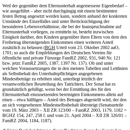
Weil der gegenüber dem Elternunterhalt angemessene Eigenbedarf –
wie ausgeführt – aber nicht durchgängig mit einem bestimmten
festen Betrag angesetzt werden kann, sondern anhand der konkreten
Umstände des Einzelfalles und unter Berücksichtigung der
besonderen Lebensverhältnisse, die bei der Inanspruchnahme auf
Elternunterhalt vorliegen, zu ermitteln ist, besteht inzwischen
Einigkeit darüber, den Kindern gegenüber ihren Eltern von dem den
Freibetrag übersteigenden Einkommen einen weiteren Anteil
zusätzlich zu belassen (
BGH
Urteil vom 23. Oktober 2002 aaO,
1701; so auch die Empfehlungen des Deutschen Vereins für
öffentliche und private Fürsorge FamRZ 2002, 931, 940 Nr. 121
bzw. jetzt: FamRZ 2005, 1387, 1397 Nr. 137). Ob und unter
welchen Voraussetzungen die in den meisten Tabellen und Leitlinien
als Selbstbehalt des Unterhaltspflichtigen angegebenen
Mindestbeträge zu erhöhen sind, unterliegt letztlich der
verantwortlichen Beurteilung des Tatrichters. Der Senat hat es
grundsätzlich gebilligt, wenn bei der Ermittlung des für den
Elternunterhalt einzusetzenden bereinigten Einkommens allein auf
einen – etwa hälftigen – Anteil des Betrages abgestellt wird, der den
an sich vorgesehenen Mindestselbstbehalt übersteigt (Senatsurteile
vom 19. März 2003 – XII ZR 123/00 – FamRZ 2003, 1179, 1182 =
BGHZ 154, 247, 258 f. und vom 21. April 2004 – XII ZR 326/01 –
FamRZ 2004, 1184, 1187).