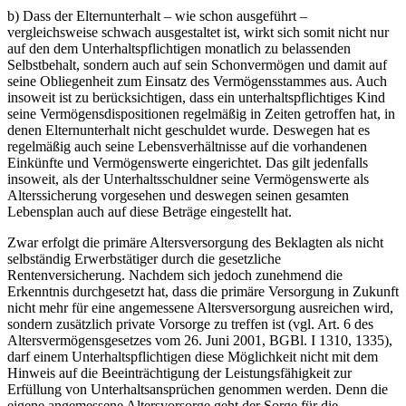
b) Dass der Elternunterhalt – wie schon ausgeführt –
vergleichsweise schwach ausgestaltet ist, wirkt sich somit nicht nur
auf den dem Unterhaltspflichtigen monatlich zu belassenden
Selbstbehalt, sondern auch auf sein Schonvermögen und damit auf
seine Obliegenheit zum Einsatz des Vermögensstammes aus. Auch
insoweit ist zu berücksichtigen, dass ein unterhaltspflichtiges Kind
seine Vermögensdispositionen regelmäßig in Zeiten getroffen hat, in
denen Elternunterhalt nicht geschuldet wurde. Deswegen hat es
regelmäßig auch seine Lebensverhältnisse auf die vorhandenen
Einkünfte und Vermögenswerte eingerichtet. Das gilt jedenfalls
insoweit, als der Unterhaltsschuldner seine Vermögenswerte als
Alterssicherung vorgesehen und deswegen seinen gesamten
Lebensplan auch auf diese Beträge eingestellt hat.
Zwar erfolgt die primäre Altersversorgung des Beklagten als nicht
selbständig Erwerbstätiger durch die gesetzliche
Rentenversicherung. Nachdem sich jedoch zunehmend die
Erkenntnis durchgesetzt hat, dass die primäre Versorgung in Zukunft
nicht mehr für eine angemessene Altersversorgung ausreichen wird,
sondern zusätzlich private Vorsorge zu treffen ist (vgl. Art. 6 des
Altersvermögensgesetzes vom 26. Juni 2001, BGBl. I 1310, 1335),
darf einem Unterhaltspflichtigen diese Möglichkeit nicht mit dem
Hinweis auf die Beeinträchtigung der Leistungsfähigkeit zur
Erfüllung von Unterhaltsansprüchen genommen werden. Denn die
eigene angemessene Altersvorsorge geht der Sorge für die