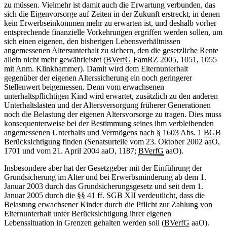
zu müssen. Vielmehr ist damit auch die Erwartung verbunden, das
sich die Eigenvorsorge auf Zeiten in der Zukunft erstreckt, in denen
kein Erwerbseinkommen mehr zu erwarten ist, und deshalb vorher
entsprechende finanzielle Vorkehrungen ergriffen werden sollen, um
sich einen eigenen, den bisherigen Lebensverhältnissen
angemessenen Altersunterhalt zu sichern, den die gesetzliche Rente
allein nicht mehr gewährleistet (
BVerfG
FamRZ 2005, 1051, 1055
mit Anm. Klinkhammer). Damit wird dem Elternunterhalt
gegenüber der eigenen Alterssicherung ein noch geringerer
Stellenwert beigemessen. Denn vom erwachsenen
unterhaltspflichtigen Kind wird erwartet, zusätzlich zu den anderen
Unterhaltslasten und der Altersversorgung früherer Generationen
noch die Belastung der eigenen Altersvorsorge zu tragen. Dies muss
konsequenterweise bei der Bestimmung seines ihm verbleibenden
angemessenen Unterhalts und Vermögens nach § 1603 Abs. 1
BGB
Berücksichtigung finden (Senatsurteile vom 23. Oktober 2002 aaO,
1701 und vom 21. April 2004 aaO, 1187;
BVerfG
aaO).
Insbesondere aber hat der Gesetzgeber mit der Einführung der
Grundsicherung im Alter und bei Erwerbsminderung ab dem 1.
Januar 2003 durch das Grundsicherungsgesetz und seit dem 1.
Januar 2005 durch die §§ 41 ff. SGB XII verdeutlicht, dass die
Belastung erwachsener Kinder durch die Pflicht zur Zahlung von
Elternunterhalt unter Berücksichtigung ihrer eigenen
Lebenssituation in Grenzen gehalten werden soll (
BVerfG
aaO).