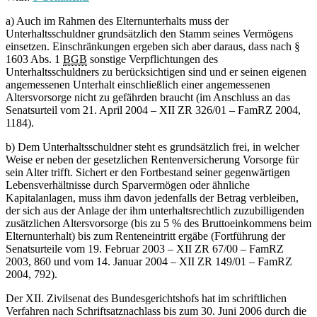
a) Auch im Rahmen des Elternunterhalts muss der
Unterhaltsschuldner grundsätzlich den Stamm seines Vermögens
einsetzen. Einschränkungen ergeben sich aber daraus, dass nach §
1603 Abs. 1
BGB
sonstige Verpflichtungen des
Unterhaltsschuldners zu berücksichtigen sind und er seinen eigenen
angemessenen Unterhalt einschließlich einer angemessenen
Altersvorsorge nicht zu gefährden braucht (im Anschluss an das
Senatsurteil vom 21. April 2004 – XII ZR 326/01 – FamRZ 2004,
1184).
b) Dem Unterhaltsschuldner steht es grundsätzlich frei, in welcher
Weise er neben der gesetzlichen Rentenversicherung Vorsorge für
sein Alter trifft. Sichert er den Fortbestand seiner gegenwärtigen
Lebensverhältnisse durch Sparvermögen oder ähnliche
Kapitalanlagen, muss ihm davon jedenfalls der Betrag verbleiben,
der sich aus der Anlage der ihm unterhaltsrechtlich zuzubilligenden
zusätzlichen Altersvorsorge (bis zu 5 % des Bruttoeinkommens beim
Elternunterhalt) bis zum Renteneintritt ergäbe (Fortführung der
Senatsurteile vom 19. Februar 2003 – XII ZR 67/00 – FamRZ
2003, 860 und vom 14. Januar 2004 – XII ZR 149/01 – FamRZ
2004, 792).
Der XII. Zivilsenat des Bundesgerichtshofs hat im schriftlichen
Verfahren nach Schriftsatznachlass bis zum 30. Juni 2006 durch die