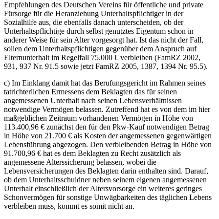
Empfehlungen des Deutschen Vereins für öffentliche und private
Fürsorge für die Heranziehung Unterhaltspflichtiger in der
Sozialhilfe aus, die ebenfalls danach unterscheiden, ob der
Unterhaltspflichtige durch selbst genutztes Eigentum schon in
anderer Weise für sein Alter vorgesorgt hat. Ist das nicht der Fall,
sollen dem Unterhaltspflichtigen gegenüber dem Anspruch auf
Elternunterhalt im Regelfall 75.000 € verbleiben (FamRZ 2002,
931, 937 Nr. 91.5 sowie jetzt FamRZ 2005, 1387, 1394 Nr. 95.5).
c) Im Einklang damit hat das Berufungsgericht im Rahmen seines
tatrichterlichen Ermessens dem Beklagten das für seinen
angemessenen Unterhalt nach seinen Lebensverhältnissen
notwendige Vermögen belassen. Zutreffend hat es von dem im hier
maßgeblichen Zeitraum vorhandenen Vermögen in Höhe von
113.400,96 € zunächst den für den Pkw-Kauf notwendigen Betrag
in Höhe von 21.700 € als Kosten der angemessenen gegenwärtigen
Lebensführung abgezogen. Den verbleibenden Betrag in Höhe von
91.700,96 € hat es dem Beklagten zu Recht zusätzlich als
angemessene Alterssicherung belassen, wobei die
Lebensversicherungen des Beklagten darin enthalten sind. Darauf,
ob dem Unterhaltsschuldner neben seinem eigenen angemessenen
Unterhalt einschließlich der Altersvorsorge ein weiteres geringes
Schonvermögen für sonstige Unwägbarkeiten des täglichen Lebens
verbleiben muss, kommt es somit nicht an.