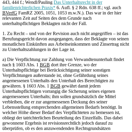
443, 444 f.; Wendl/Pauling
Das Unterhaltsrecht in der
familienrichterlichen Praxis*
6. Aufl. § 2 Rdn. 638 ff.; vgl. auch
BVerfG
FamRZ 2005, 1051, 1053 m.w.N.). Das war in der hier
relevanten Zeit auf Seiten des dem Grunde nach
unterhaltspflichtigen Beklagten nicht der Fall.
1. Zu Recht – und von der Revision auch nicht angegriffen – ist das
Berufungsgericht davon ausgegangen, dass der Beklagte von seinen
monatlichen Einkünften aus Arbeitseinkommen und Zinsertrag nicht
zu Unterhaltszahlungen in der Lage ist.
a) Die Verpflichtung zur Zahlung von Verwandtenunterhalt findet
nach § 1603 Abs. 1
BGB
dort ihre Grenze, wo der
Unterhaltspflichtige bei Berücksichtigung seiner sonstigen
Verpflichtungen außerstande ist, ohne Gefährdung seines
angemessenen Unterhalts den Unterhalt des Berechtigten zu
gewähren. § 1603 Abs. 1
BGB
gewährt damit jedem
Unterhaltspflichtigen vorrangig die Sicherung seines eigenen
angemessenen Unterhalts; ihm sollen grundsätzlich die Mittel
verbleiben, die er zur angemessenen Deckung des seiner
Lebensstellung entsprechenden allgemeinen Bedarfs benötigt. In
welcher Höhe dieser Bedarf des Verpflichteten zu bemessen ist,
obliegt der tatrichterlichen Beurteilung des Einzelfalls. Das dabei
gewonnene Ergebnis ist revisionsrechtlich jedoch darauf zu
überprüfen, ob es den anzuwendenden Rechtsgrundsätzen