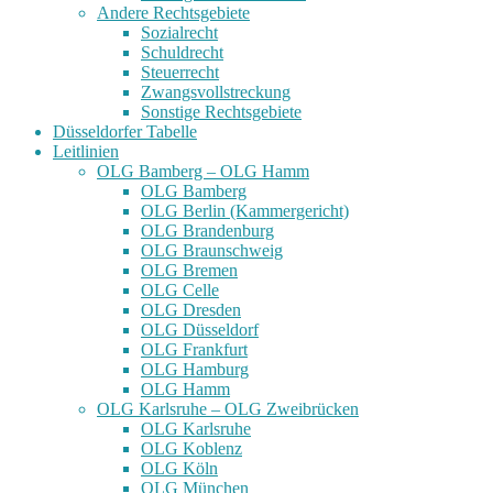
Andere Rechtsgebiete
Sozialrecht
Schuldrecht
Steuerrecht
Zwangsvollstreckung
Sonstige Rechtsgebiete
Düsseldorfer Tabelle
Leitlinien
OLG Bamberg – OLG Hamm
OLG Bamberg
OLG Berlin (Kammergericht)
OLG Brandenburg
OLG Braunschweig
OLG Bremen
OLG Celle
OLG Dresden
OLG Düsseldorf
OLG Frankfurt
OLG Hamburg
OLG Hamm
OLG Karlsruhe – OLG Zweibrücken
OLG Karlsruhe
OLG Koblenz
OLG Köln
OLG München