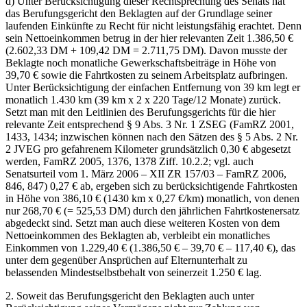
d) Unter Berücksichtigung dieser Rechtsprechung des Senats hat
das Berufungsgericht den Beklagten auf der Grundlage seiner
laufenden Einkünfte zu Recht für nicht leistungsfähig erachtet. Denn
sein Nettoeinkommen betrug in der hier relevanten Zeit 1.386,50 €
(2.602,33 DM + 109,42 DM = 2.711,75 DM). Davon musste der
Beklagte noch monatliche Gewerkschaftsbeiträge in Höhe von
39,70 € sowie die Fahrtkosten zu seinem Arbeitsplatz aufbringen.
Unter Berücksichtigung der einfachen Entfernung von 39 km legt er
monatlich 1.430 km (39 km x 2 x 220 Tage/12 Monate) zurück.
Setzt man mit den Leitlinien des Berufungsgerichts für die hier
relevante Zeit entsprechend § 9 Abs. 3 Nr. 1 ZSEG (FamRZ 2001,
1433, 1434; inzwischen können nach den Sätzen des § 5 Abs. 2 Nr.
2 JVEG pro gefahrenem Kilometer grundsätzlich 0,30 € abgesetzt
werden, FamRZ 2005, 1376, 1378 Ziff. 10.2.2; vgl. auch
Senatsurteil vom 1. März 2006 – XII ZR 157/03 – FamRZ 2006,
846, 847) 0,27 € ab, ergeben sich zu berücksichtigende Fahrtkosten
in Höhe von 386,10 € (1430 km x 0,27 €/km) monatlich, von denen
nur 268,70 € (= 525,53 DM) durch den jährlichen Fahrtkostenersatz
abgedeckt sind. Setzt man auch diese weiteren Kosten von dem
Nettoeinkommen des Beklagten ab, verbleibt ein monatliches
Einkommen von 1.229,40 € (1.386,50 € – 39,70 € – 117,40 €), das
unter dem gegenüber Ansprüchen auf Elternunterhalt zu
belassenden Mindestselbstbehalt von seinerzeit 1.250 € lag.
2. Soweit das Berufungsgericht den Beklagten auch unter