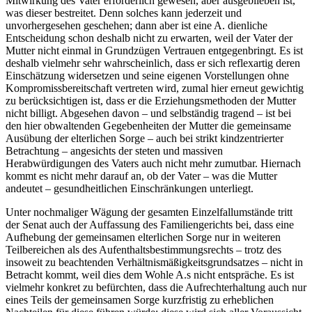
Mitwirkung des Vater erforderlich gewesen, aber ausgeblieben ist,
was dieser bestreitet. Denn solches kann jederzeit und
unvorhergesehen geschehen; dann aber ist eine A. dienliche
Entscheidung schon deshalb nicht zu erwarten, weil der Vater der
Mutter nicht einmal in Grundzügen Vertrauen entgegenbringt. Es ist
deshalb vielmehr sehr wahrscheinlich, dass er sich reflexartig deren
Einschätzung widersetzen und seine eigenen Vorstellungen ohne
Kompromissbereitschaft vertreten wird, zumal hier erneut gewichtig
zu berücksichtigen ist, dass er die Erziehungsmethoden der Mutter
nicht billigt. Abgesehen davon – und selbständig tragend – ist bei
den hier obwaltenden Gegebenheiten der Mutter die gemeinsame
Ausübung der elterlichen Sorge – auch bei strikt kindzentrierter
Betrachtung – angesichts der steten und massiven
Herabwürdigungen des Vaters auch nicht mehr zumutbar. Hiernach
kommt es nicht mehr darauf an, ob der Vater – was die Mutter
andeutet – gesundheitlichen Einschränkungen unterliegt.
Unter nochmaliger Wägung der gesamten Einzelfallumstände tritt
der Senat auch der Auffassung des Familiengerichts bei, dass eine
Aufhebung der gemeinsamen elterlichen Sorge nur in weiteren
Teilbereichen als des Aufenthaltsbestimmungsrechts – trotz des
insoweit zu beachtenden Verhältnismäßigkeitsgrundsatzes – nicht in
Betracht kommt, weil dies dem Wohle A.s nicht entspräche. Es ist
vielmehr konkret zu befürchten, dass die Aufrechterhaltung auch nur
eines Teils der gemeinsamen Sorge kurzfristig zu erheblichen