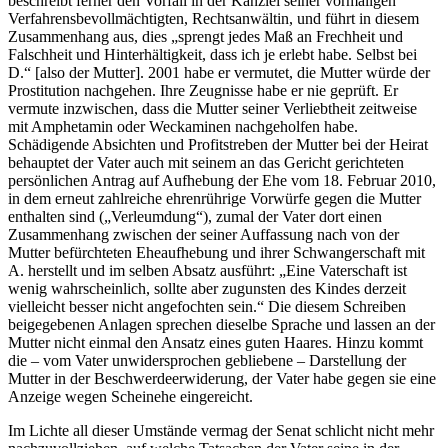
beschreibt ferner den Vorfall in der Kanzlei seiner vormaligen
Verfahrensbevollmächtigten, Rechtsanwältin, und führt in diesem
Zusammenhang aus, dies „sprengt jedes Maß an Frechheit und
Falschheit und Hinterhältigkeit, dass ich je erlebt habe. Selbst bei
D.“ [also der Mutter]. 2001 habe er vermutet, die Mutter würde der
Prostitution nachgehen. Ihre Zeugnisse habe er nie geprüft. Er
vermute inzwischen, dass die Mutter seiner Verliebtheit zeitweise
mit Amphetamin oder Weckaminen nachgeholfen habe.
Schädigende Absichten und Profitstreben der Mutter bei der Heirat
behauptet der Vater auch mit seinem an das Gericht gerichteten
persönlichen Antrag auf Aufhebung der Ehe vom 18. Februar 2010,
in dem erneut zahlreiche ehrenrührige Vorwürfe gegen die Mutter
enthalten sind („Verleumdung“), zumal der Vater dort einen
Zusammenhang zwischen der seiner Auffassung nach von der
Mutter befürchteten Eheaufhebung und ihrer Schwangerschaft mit
A. herstellt und im selben Absatz ausführt: „Eine Vaterschaft ist
wenig wahrscheinlich, sollte aber zugunsten des Kindes derzeit
vielleicht besser nicht angefochten sein.“ Die diesem Schreiben
beigegebenen Anlagen sprechen dieselbe Sprache und lassen an der
Mutter nicht einmal den Ansatz eines guten Haares. Hinzu kommt
die – vom Vater unwidersprochen gebliebene – Darstellung der
Mutter in der Beschwerdeerwiderung, der Vater habe gegen sie eine
Anzeige wegen Scheinehe eingereicht.
Im Lichte all dieser Umstände vermag der Senat schlicht nicht mehr