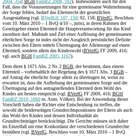
2004, 354
;
BGH
FamRZ 2008, 592
). Insbesondere auch für den
Fall, dass die Voraussetzungen für eine gemeinsame Wahrnehmung
der Sorge fehlen, bedarf das Elternrecht der gesetzlichen
Ausgestaltung (vgl.
BVerfGE 107, 150
; 92, 158;
BVerfG
, Beschluss
vom 10. März 2010 – 1 BvQ 4/10 –, juris), in deren Rahmen der
Gesetzgeber einem Elternteil die Hauptverantwortung für das Kind
zuordnen darf. Maßstab und Ziel einer Auflösung der gemeinsamen
elterlichen Sorge ist indes nicht der Ausgleich persönlicher Defizite
zwischen den Eltern mittels Übertragung der Alleinsorge auf einen
Elternteil, sondern allein das Kindeswohl (
BVerfG
FF 2009, 416;
vgl. auch
BGH
FamRZ 2005, 1167
).
Dem dient § 1671 Abs. 2 Nr. 2
BGB
, der bestimmt, dass einem
Elternteil – vorbehaltlich der Regelung des § 1671 Abs. 3
BGB
–
auf Antrag die elterliche Sorge allein zu übertragen ist, wenn zu
erwarten ist, dass die Aufhebung der gemeinsamen Sorge und die
Übertragung auf den antragstellenden Elternteil dem Wohl des
Kindes am besten entspricht (vgl.
BVerfG
FF 2009, 416;
BGH
FamRZ 2010, 1060
m. Anm. Völker). Bei der Anwendung dieser
Vorschrift haben die Richter eine Entscheidung zu treffen, die
sowohl die beiderseitigen Grundrechtspositionen der Eltern als auch
das Wohl des Kindes und dessen Individualität als
Grundrechtsträger berücksichtigt. Die Gerichte müssen sich daher
im Einzelfall um eine Konkordanz der verschiedenen Grundrechte
bemühen (vgl.
BVerfG
, Beschluss vom 10. März 2010 – 1 BvQ