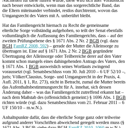
Nachteilen für diese führen würde; diese wird sich aller Voraussicht
nach besser entwickeln, wenn man das sorgerechtliche Band, das
die Eltern miteinander verbindet, restlos durchtrennt, wovon das
Umgangsrecht des Vaters mit A. unberührt bleibt.
Hat das Familiengericht hiernach zu Recht die gemeinsame
elterliche Sorge vollständig aufgehoben, so teilt der Senat ebenfalls
vollumfänglich die Auffassung des Familiengerichts, dass – auf der
zweiten Prüfungsebene des § 1671 Abs. 2 Nr. 2
BGB
(vgl. dazu
BGH
FamRZ 2008, 592
) – gerade der Mutter die Alleinsorge zu
übertragen ist. Eine auf § 1671 Abs. 2 Nr. 2
BGB
gegründete
Übertragung der Alleinsorge oder Teilbereiche derer auf den Vater
kommt schon mangels eines dahingehenden Antrags des Vaters, den
§ 1671 Abs. 1
BGB
ausweislich seines Wortlauts zwingend
voraussetzt (vgl. Senatsbeschluss vom 30. Juli 2010 – 6 UF 52/10 –,
juris; Völker/Clausius, Sorge- und Umgangsrecht in der Praxis, 4.
Aufl. 2011, § 1, Rz. 273), nicht in Betracht, zumal die Mutter bereits
das Aufenthaltsbestimmungsrecht für A. innehat, sich dessen
Änderung daher – was das Familiengericht zutreffend erkannt hat –
nach dem Maßstab des (offensichtlich gemeint:) § 1696 Abs. 1
BGB
richten würde (vgl. dazu Senatsbeschluss vom 21. Februar 2011 – 6
UF 150/10 – m.w.N.).
Anhaltspunkte dafür, dass die elterliche Sorge ganz oder teilweise
aufgrund anderer Vorschriften abweichend geregelt werden muss (§
1671 Abs. 3
BGB
; siehe dazu
BGH
FamRZ 2010, 1060
m.w.N.),