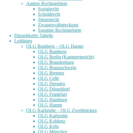
Andere Rechtsgebiete
Sozialrecht
Schuldrecht
Steuerrecht
Zwangsvollstreckung
Sonstige Rechtsgebiete
Düsseldorfer Tabelle
Leitlinien
OLG Bamberg – OLG Hamm
OLG Bamberg
OLG Berlin (Kammergericht)
OLG Brandenburg
OLG Braunschweig
OLG Bremen
OLG Celle
OLG Dresden
OLG Düsseldorf
OLG Frankfurt
OLG Hamburg
OLG Hamm
OLG Karlsruhe – OLG Zweibrücken
OLG Karlsruhe
OLG Koblenz
OLG Köln
OLG München