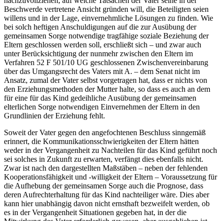
nachzuvollziehen, auf welche Tatsachen der Vater seine in der
Beschwerde vertretene Ansicht gründen will, die Beteiligten seien
willens und in der Lage, einvernehmliche Lösungen zu finden. Wie
bei solch heftigen Anschuldigungen auf die zur Ausübung der
gemeinsamen Sorge notwendige tragfähige soziale Beziehung der
Eltern geschlossen werden soll, erschließt sich – und zwar auch
unter Berücksichtigung der nunmehr zwischen den Eltern im
Verfahren 52 F 501/10 UG geschlossenen Zwischenvereinbarung
über das Umgangsrecht des Vaters mit A. – dem Senat nicht im
Ansatz, zumal der Vater selbst vorgetragen hat, dass er nichts von
den Erziehungsmethoden der Mutter halte, so dass es auch an dem
für eine für das Kind gedeihliche Ausübung der gemeinsamen
elterlichen Sorge notwendigen Einvernehmen der Eltern in den
Grundlinien der Erziehung fehlt.
Soweit der Vater gegen den angefochtenen Beschluss sinngemäß
erinnert, die Kommunikationsschwierigkeiten der Eltern hätten
weder in der Vergangenheit zu Nachteilen für das Kind geführt noch
sei solches in Zukunft zu erwarten, verfängt dies ebenfalls nicht.
Zwar ist nach den dargestellten Maßstäben – neben der fehlenden
Kooperationsfähigkeit und -willigkeit der Eltern – Voraussetzung für
die Aufhebung der gemeinsamen Sorge auch die Prognose, dass
deren Aufrechterhaltung für das Kind nachteiliger wäre. Dies aber
kann hier unabhängig davon nicht ernsthaft bezweifelt werden, ob
es in der Vergangenheit Situationen gegeben hat, in der die