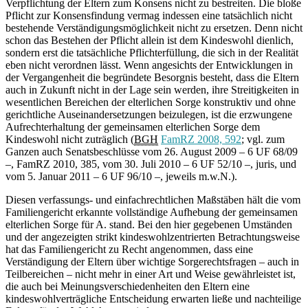
Verpflichtung der Eltern zum Konsens nicht zu bestreiten. Die bloße
Pflicht zur Konsensfindung vermag indessen eine tatsächlich nicht
bestehende Verständigungsmöglichkeit nicht zu ersetzen. Denn nicht
schon das Bestehen der Pflicht allein ist dem Kindeswohl dienlich,
sondern erst die tatsächliche Pflichterfüllung, die sich in der Realität
eben nicht verordnen lässt. Wenn angesichts der Entwicklungen in
der Vergangenheit die begründete Besorgnis besteht, dass die Eltern
auch in Zukunft nicht in der Lage sein werden, ihre Streitigkeiten in
wesentlichen Bereichen der elterlichen Sorge konstruktiv und ohne
gerichtliche Auseinandersetzungen beizulegen, ist die erzwungene
Aufrechterhaltung der gemeinsamen elterlichen Sorge dem
Kindeswohl nicht zuträglich (
BGH
FamRZ 2008, 592
; vgl. zum
Ganzen auch Senatsbeschlüsse vom 26. August 2009 – 6 UF 68/09
–, FamRZ 2010, 385, vom 30. Juli 2010 – 6 UF 52/10 –, juris, und
vom 5. Januar 2011 – 6 UF 96/10 –, jeweils m.w.N.).
Diesen verfassungs- und einfachrechtlichen Maßstäben hält die vom
Familiengericht erkannte vollständige Aufhebung der gemeinsamen
elterlichen Sorge für A. stand. Bei den hier gegebenen Umständen
und der angezeigten strikt kindeswohlzentrierten Betrachtungsweise
hat das Familiengericht zu Recht angenommen, dass eine
Verständigung der Eltern über wichtige Sorgerechtsfragen – auch in
Teilbereichen – nicht mehr in einer Art und Weise gewährleistet ist,
die auch bei Meinungsverschiedenheiten den Eltern eine
kindeswohlverträgliche Entscheidung erwarten ließe und nachteilige