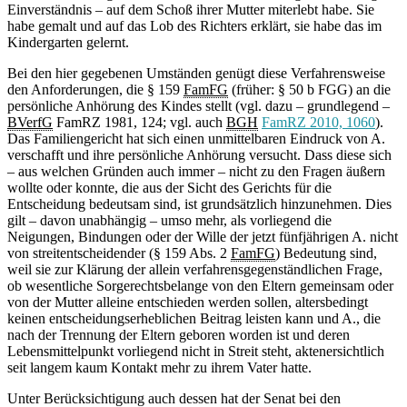
Einverständnis – auf dem Schoß ihrer Mutter miterlebt habe. Sie
habe gemalt und auf das Lob des Richters erklärt, sie habe das im
Kindergarten gelernt.
Bei den hier gegebenen Umständen genügt diese Verfahrensweise
den Anforderungen, die § 159
FamFG
(früher: § 50 b FGG) an die
persönliche Anhörung des Kindes stellt (vgl. dazu – grundlegend –
BVerfG
FamRZ 1981, 124; vgl. auch
BGH
FamRZ 2010, 1060
).
Das Familiengericht hat sich einen unmittelbaren Eindruck von A.
verschafft und ihre persönliche Anhörung versucht. Dass diese sich
– aus welchen Gründen auch immer – nicht zu den Fragen äußern
wollte oder konnte, die aus der Sicht des Gerichts für die
Entscheidung bedeutsam sind, ist grundsätzlich hinzunehmen. Dies
gilt – davon unabhängig – umso mehr, als vorliegend die
Neigungen, Bindungen oder der Wille der jetzt fünfjährigen A. nicht
von streitentscheidender (§ 159 Abs. 2
FamFG
) Bedeutung sind,
weil sie zur Klärung der allein verfahrensgegenständlichen Frage,
ob wesentliche Sorgerechtsbelange von den Eltern gemeinsam oder
von der Mutter alleine entschieden werden sollen, altersbedingt
keinen entscheidungserheblichen Beitrag leisten kann und A., die
nach der Trennung der Eltern geboren worden ist und deren
Lebensmittelpunkt vorliegend nicht in Streit steht, aktenersichtlich
seit langem kaum Kontakt mehr zu ihrem Vater hatte.
Unter Berücksichtigung auch dessen hat der Senat bei den