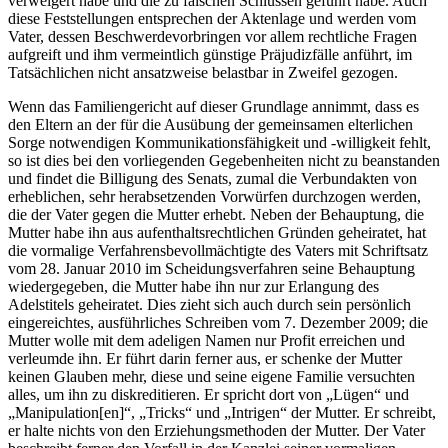
verweigert habe und die zu falschen Schlüssen geführt habe. Auch
diese Feststellungen entsprechen der Aktenlage und werden vom
Vater, dessen Beschwerdevorbringen vor allem rechtliche Fragen
aufgreift und ihm vermeintlich günstige Präjudizfälle anführt, im
Tatsächlichen nicht ansatzweise belastbar in Zweifel gezogen.
Wenn das Familiengericht auf dieser Grundlage annimmt, dass es
den Eltern an der für die Ausübung der gemeinsamen elterlichen
Sorge notwendigen Kommunikationsfähigkeit und -willigkeit fehlt,
so ist dies bei den vorliegenden Gegebenheiten nicht zu beanstanden
und findet die Billigung des Senats, zumal die Verbundakten von
erheblichen, sehr herabsetzenden Vorwürfen durchzogen werden,
die der Vater gegen die Mutter erhebt. Neben der Behauptung, die
Mutter habe ihn aus aufenthaltsrechtlichen Gründen geheiratet, hat
die vormalige Verfahrensbevollmächtigte des Vaters mit Schriftsatz
vom 28. Januar 2010 im Scheidungsverfahren seine Behauptung
wiedergegeben, die Mutter habe ihn nur zur Erlangung des
Adelstitels geheiratet. Dies zieht sich auch durch sein persönlich
eingereichtes, ausführliches Schreiben vom 7. Dezember 2009; die
Mutter wolle mit dem adeligen Namen nur Profit erreichen und
verleumde ihn. Er führt darin ferner aus, er schenke der Mutter
keinen Glauben mehr, diese und seine eigene Familie versuchten
alles, um ihn zu diskreditieren. Er spricht dort von „Lügen“ und
„Manipulation[en]“, „Tricks“ und „Intrigen“ der Mutter. Er schreibt,
er halte nichts von den Erziehungsmethoden der Mutter. Der Vater