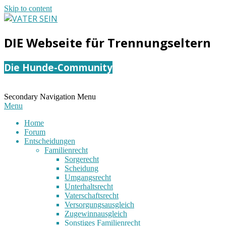
Skip to content
VATER
DIE Webseite für Trennungseltern
SEIN
Die Hunde-Community
Secondary Navigation Menu
Menu
Home
Forum
Entscheidungen
Familienrecht
Sorgerecht
Scheidung
Umgangsrecht
Unterhaltsrecht
Vaterschaftsrecht
Versorgungsausgleich
Zugewinnausgleich
Sonstiges Familienrecht