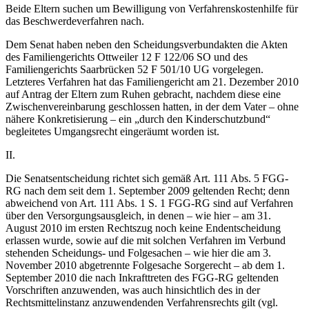
Beide Eltern suchen um Bewilligung von Verfahrenskostenhilfe für
das Beschwerdeverfahren nach.
Dem Senat haben neben den Scheidungsverbundakten die Akten
des Familiengerichts Ottweiler 12 F 122/06 SO und des
Familiengerichts Saarbrücken 52 F 501/10 UG vorgelegen.
Letzteres Verfahren hat das Familiengericht am 21. Dezember 2010
auf Antrag der Eltern zum Ruhen gebracht, nachdem diese eine
Zwischenvereinbarung geschlossen hatten, in der dem Vater – ohne
nähere Konkretisierung – ein „durch den Kinderschutzbund“
begleitetes Umgangsrecht eingeräumt worden ist.
II.
Die Senatsentscheidung richtet sich gemäß Art. 111 Abs. 5 FGG-
RG nach dem seit dem 1. September 2009 geltenden Recht; denn
abweichend von Art. 111 Abs. 1 S. 1 FGG-RG sind auf Verfahren
über den Versorgungsausgleich, in denen – wie hier – am 31.
August 2010 im ersten Rechtszug noch keine Endentscheidung
erlassen wurde, sowie auf die mit solchen Verfahren im Verbund
stehenden Scheidungs- und Folgesachen – wie hier die am 3.
November 2010 abgetrennte Folgesache Sorgerecht – ab dem 1.
September 2010 die nach Inkrafttreten des FGG-RG geltenden
Vorschriften anzuwenden, was auch hinsichtlich des in der
Rechtsmittelinstanz anzuwendenden Verfahrensrechts gilt (vgl.