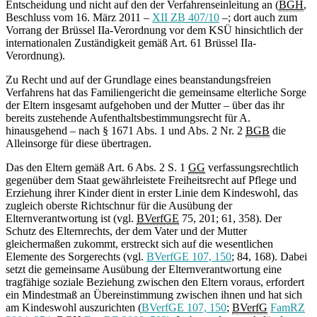
Entscheidung und nicht auf den der Verfahrenseinleitung an (
BGH
,
Beschluss vom 16. März 2011 –
XII ZB 407/10
–; dort auch zum
Vorrang der Brüssel IIa-Verordnung vor dem KSÜ hinsichtlich der
internationalen Zuständigkeit gemäß Art. 61 Brüssel IIa-
Verordnung).
Zu Recht und auf der Grundlage eines beanstandungsfreien
Verfahrens hat das Familiengericht die gemeinsame elterliche Sorge
der Eltern insgesamt aufgehoben und der Mutter – über das ihr
bereits zustehende Aufenthaltsbestimmungsrecht für A.
hinausgehend – nach § 1671 Abs. 1 und Abs. 2 Nr. 2
BGB
die
Alleinsorge für diese übertragen.
Das den Eltern gemäß Art. 6 Abs. 2 S. 1
GG
verfassungsrechtlich
gegenüber dem Staat gewährleistete Freiheitsrecht auf Pflege und
Erziehung ihrer Kinder dient in erster Linie dem Kindeswohl, das
zugleich oberste Richtschnur für die Ausübung der
Elternverantwortung ist (vgl.
BVerfGE
75, 201; 61, 358). Der
Schutz des Elternrechts, der dem Vater und der Mutter
gleichermaßen zukommt, erstreckt sich auf die wesentlichen
Elemente des Sorgerechts (vgl.
BVerfGE 107, 150
; 84, 168). Dabei
setzt die gemeinsame Ausübung der Elternverantwortung eine
tragfähige soziale Beziehung zwischen den Eltern voraus, erfordert
ein Mindestmaß an Übereinstimmung zwischen ihnen und hat sich
am Kindeswohl auszurichten (
BVerfGE 107, 150
;
BVerfG
FamRZ