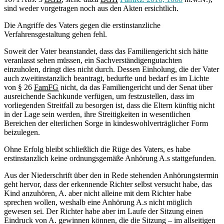
sind weder vorgetragen noch aus den Akten ersichtlich.
Die Angriffe des Vaters gegen die erstinstanzliche
Verfahrensgestaltung gehen fehl.
Soweit der Vater beanstandet, dass das Familiengericht sich hätte
veranlasst sehen müssen, ein Sachverständigengutachten
einzuholen, dringt dies nicht durch. Dessen Einholung, die der Vater
auch zweitinstanzlich beantragt, bedurfte und bedarf es im Lichte
von § 26
FamFG
nicht, da das Familiengericht und der Senat über
ausreichende Sachkunde verfügen, um festzustellen, dass im
vorliegenden Streitfall zu besorgen ist, dass die Eltern künftig nicht
in der Lage sein werden, ihre Streitigkeiten in wesentlichen
Bereichen der elterlichen Sorge in kindeswohlverträglicher Form
beizulegen.
Ohne Erfolg bleibt schließlich die Rüge des Vaters, es habe
erstinstanzlich keine ordnungsgemäße Anhörung A.s stattgefunden.
Aus der Niederschrift über den in Rede stehenden Anhörungstermin
geht hervor, dass der erkennende Richter selbst versucht habe, das
Kind anzuhören, A. aber nicht alleine mit dem Richter habe
sprechen wollen, weshalb eine Anhörung A.s nicht möglich
gewesen sei. Der Richter habe aber im Laufe der Sitzung einen
Eindruck von A. gewinnen können, die die Sitzung – im allseitigen