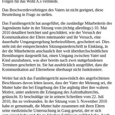
Folgen für das Wohl A.s vermiede.
Das Beschwerdevorbringen des Vaters ist nicht geeignet, diese
Beurteilung in Frage zu stellen.
Das Familiengericht hat ausgeführt, die zuständige Mitarbeiterin des
Jugendamts habe in der Sitzung vom (richtig allerdings:) 10. Mai
2010 detailliert berichtet und geschildert, wie der Versuch der
Kommunikation der Eltern miteinander und ihr Versuch, eine
dauerhafte Umgangsregelung herbeizuführen, gescheitert sei. Dies
steht mit der entsprechenden Sitzungsniederschrift in Einklang, in
der die Mitarbeiterin anschaulich ihre weit überdurchschnittlichen
Bemühungen dargestellt hat, einen Umgang zwischen Vater und
Kind anzubahnen, was aber bereits nach zwei stattgefundenen
Terminen gescheitert ist. Sie hat ausdrücklich ausgeführt, dass die
Kommunikation auf Elternebene überhaupt nicht funktioniere.
Weiter hat sich das Familiengericht ausweislich des angefochtenen
Beschlusses davon leiten lassen, dass der Vater der Meinung sei, die
Mutter habe ihn bei Eingehung der Ehe arglistig über ihre wahren
Motive, unter anderem die Erlangung des Aufenthaltsrechts,
getäuscht. Er beschuldige sie in seinem Schreiben vom 22. Juli
2010, ihn zu verleumden. In der Sitzung vom 3. November 2010
habe er gemutmaßt, die Mutter habe zusammen mit ihren Eltern
seine medizinische Untersuchung in Gang gesetzt, der er sich