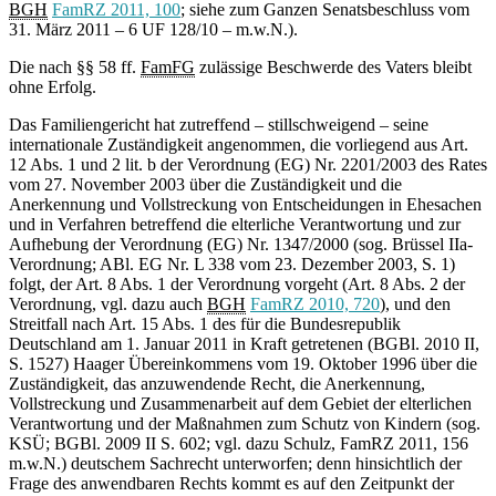
BGH
FamRZ 2011, 100
; siehe zum Ganzen Senatsbeschluss vom
31. März 2011 – 6 UF 128/10 – m.w.N.).
Die nach §§ 58 ff.
FamFG
zulässige Beschwerde des Vaters bleibt
ohne Erfolg.
Das Familiengericht hat zutreffend – stillschweigend – seine
internationale Zuständigkeit angenommen, die vorliegend aus Art.
12 Abs. 1 und 2 lit. b der Verordnung (EG) Nr. 2201/2003 des Rates
vom 27. November 2003 über die Zuständigkeit und die
Anerkennung und Vollstreckung von Entscheidungen in Ehesachen
und in Verfahren betreffend die elterliche Verantwortung und zur
Aufhebung der Verordnung (EG) Nr. 1347/2000 (sog. Brüssel IIa-
Verordnung; ABl. EG Nr. L 338 vom 23. Dezember 2003, S. 1)
folgt, der Art. 8 Abs. 1 der Verordnung vorgeht (Art. 8 Abs. 2 der
Verordnung, vgl. dazu auch
BGH
FamRZ 2010, 720
), und den
Streitfall nach Art. 15 Abs. 1 des für die Bundesrepublik
Deutschland am 1. Januar 2011 in Kraft getretenen (BGBl. 2010 II,
S. 1527) Haager Übereinkommens vom 19. Oktober 1996 über die
Zuständigkeit, das anzuwendende Recht, die Anerkennung,
Vollstreckung und Zusammenarbeit auf dem Gebiet der elterlichen
Verantwortung und der Maßnahmen zum Schutz von Kindern (sog.
KSÜ; BGBl. 2009 II S. 602; vgl. dazu Schulz, FamRZ 2011, 156
m.w.N.) deutschem Sachrecht unterworfen; denn hinsichtlich der
Frage des anwendbaren Rechts kommt es auf den Zeitpunkt der