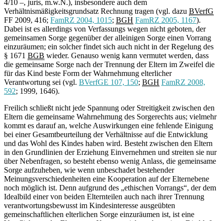
4/10 –, juris, m.w.N.), insbesondere auch dem
Verhältnismäßigkeitsgrundsatz Rechnung tragen (vgl. dazu
BVerfG
FF 2009, 416;
FamRZ 2004, 1015
;
BGH
FamRZ 2005, 1167
).
Dabei ist es allerdings von Verfassungs wegen nicht geboten, der
gemeinsamen Sorge gegenüber der alleinigen Sorge einen Vorrang
einzuräumen; ein solcher findet sich auch nicht in der Regelung des
§ 1671
BGB
wieder. Genauso wenig kann vermutet werden, dass
die gemeinsame Sorge nach der Trennung der Eltern im Zweifel die
für das Kind beste Form der Wahrnehmung elterlicher
Verantwortung sei (vgl.
BVerfGE 107, 150
;
BGH
FamRZ 2008,
592
; 1999, 1646).
Freilich schließt nicht jede Spannung oder Streitigkeit zwischen den
Eltern die gemeinsame Wahrnehmung des Sorgerechts aus; vielmehr
kommt es darauf an, welche Auswirkungen eine fehlende Einigung
bei einer Gesamtbeurteilung der Verhältnisse auf die Entwicklung
und das Wohl des Kindes haben wird. Besteht zwischen den Eltern
in den Grundlinien der Erziehung Einvernehmen und streiten sie nur
über Nebenfragen, so besteht ebenso wenig Anlass, die gemeinsame
Sorge aufzuheben, wie wenn unbeschadet bestehender
Meinungsverschiedenheiten eine Kooperation auf der Elternebene
noch möglich ist. Denn aufgrund des „ethischen Vorrangs“, der dem
Idealbild einer von beiden Elternteilen auch nach ihrer Trennung
verantwortungsbewusst im Kindesinteresse ausgeübten
gemeinschaftlichen elterlichen Sorge einzuräumen ist, ist eine