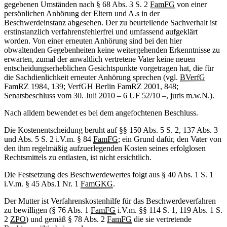
gegebenen Umständen nach § 68 Abs. 3 S. 2
FamFG
von einer
persönlichen Anhörung der Eltern und A.s in der
Beschwerdeinstanz abgesehen. Der zu beurteilende Sachverhalt ist
erstinstanzlich verfahrensfehlerfrei und umfassend aufgeklärt
worden. Von einer erneuten Anhörung sind bei den hier
obwaltenden Gegebenheiten keine weitergehenden Erkenntnisse zu
erwarten, zumal der anwaltlich vertretene Vater keine neuen
entscheidungserheblichen Gesichtspunkte vorgetragen hat, die für
die Sachdienlichkeit erneuter Anhörung sprechen (vgl.
BVerfG
FamRZ 1984, 139; VerfGH Berlin FamRZ 2001, 848;
Senatsbeschluss vom 30. Juli 2010 – 6 UF 52/10 –, juris m.w.N.).
Nach alldem bewendet es bei dem angefochtenen Beschluss.
Die Kostenentscheidung beruht auf §§ 150 Abs. 5 S. 2, 137 Abs. 3
und Abs. 5 S. 2 i.V.m. § 84
FamFG
; ein Grund dafür, den Vater von
den ihm regelmäßig aufzuerlegenden Kosten seines erfolglosen
Rechtsmittels zu entlasten, ist nicht ersichtlich.
Die Festsetzung des Beschwerdewertes folgt aus § 40 Abs. 1 S. 1
i.V.m. § 45 Abs.1 Nr. 1
FamGKG
.
Der Mutter ist Verfahrenskostenhilfe für das Beschwerdeverfahren
zu bewilligen (§ 76 Abs. 1
FamFG
i.V.m. §§ 114 S. 1, 119 Abs. 1 S.
2
ZPO
) und gemäß § 78 Abs. 2
FamFG
die sie vertretende