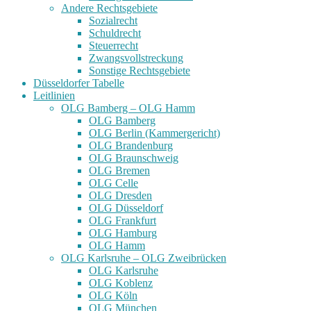
Andere Rechtsgebiete
Sozialrecht
Schuldrecht
Steuerrecht
Zwangsvollstreckung
Sonstige Rechtsgebiete
Düsseldorfer Tabelle
Leitlinien
OLG Bamberg – OLG Hamm
OLG Bamberg
OLG Berlin (Kammergericht)
OLG Brandenburg
OLG Braunschweig
OLG Bremen
OLG Celle
OLG Dresden
OLG Düsseldorf
OLG Frankfurt
OLG Hamburg
OLG Hamm
OLG Karlsruhe – OLG Zweibrücken
OLG Karlsruhe
OLG Koblenz
OLG Köln
OLG München