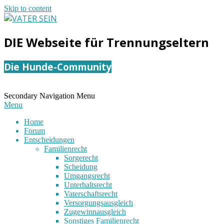
Skip to content
VATER
DIE Webseite für Trennungseltern
SEIN
Die Hunde-Community
Secondary Navigation Menu
Menu
Home
Forum
Entscheidungen
Familienrecht
Sorgerecht
Scheidung
Umgangsrecht
Unterhaltsrecht
Vaterschaftsrecht
Versorgungsausgleich
Zugewinnausgleich
Sonstiges Familienrecht