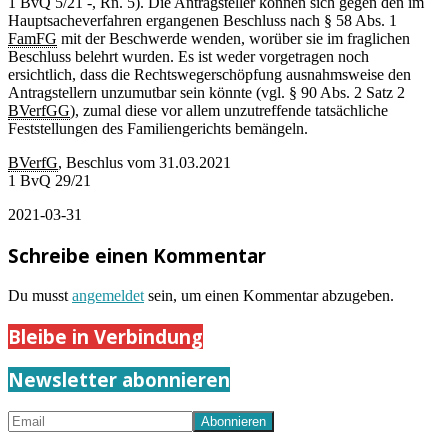
1 BvQ 5/21 -, Rn. 5). Die Antragsteller können sich gegen den im
Hauptsacheverfahren ergangenen Beschluss nach § 58 Abs. 1
FamFG
mit der Beschwerde wenden, worüber sie im fraglichen
Beschluss belehrt wurden. Es ist weder vorgetragen noch
ersichtlich, dass die Rechtswegerschöpfung ausnahmsweise den
Antragstellern unzumutbar sein könnte (vgl. § 90 Abs. 2 Satz 2
BVerfGG
), zumal diese vor allem unzutreffende tatsächliche
Feststellungen des Familiengerichts bemängeln.
BVerfG
, Beschlus vom 31.03.2021
1 BvQ 29/21
2021-03-31
Schreibe einen Kommentar
Du musst
angemeldet
sein, um einen Kommentar abzugeben.
Bleibe in Verbindung
Newsletter abonnieren