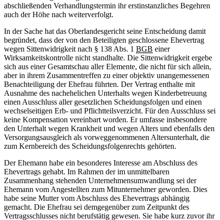
abschließenden Verhandlungstermin ihr erstinstanzliches Begehren
auch der Höhe nach weiterverfolgt.
In der Sache hat das Oberlandesgericht seine Entscheidung damit
begründet, dass der von den Beteiligten geschlossene Ehevertrag
wegen Sittenwidrigkeit nach § 138 Abs. 1
BGB
einer
Wirksamkeitskontrolle nicht standhalte. Die Sittenwidrigkeit ergebe
sich aus einer Gesamtschau aller Elemente, die nicht für sich allein,
aber in ihrem Zusammentreffen zu einer objektiv unangemessenen
Benachteiligung der Ehefrau führten. Der Vertrag enthalte mit
Ausnahme des nachehelichen Unterhalts wegen Kinderbetreuung
einen Ausschluss aller gesetzlichen Scheidungsfolgen und einen
wechselseitigen Erb- und Pflichtteilsverzicht. Für den Ausschluss sei
keine Kompensation vereinbart worden. Er umfasse insbesondere
den Unterhalt wegen Krankheit und wegen Alters und ebenfalls den
Versorgungsausgleich als vorweggenommenen Altersunterhalt, die
zum Kernbereich des Scheidungsfolgenrechts gehörten.
Der Ehemann habe ein besonderes Interesse am Abschluss des
Ehevertrags gehabt. Im Rahmen der im unmittelbaren
Zusammenhang stehenden Unternehmensumwandlung sei der
Ehemann vom Angestellten zum Mitunternehmer geworden. Dies
habe seine Mutter vom Abschluss des Ehevertrags abhängig
gemacht. Die Ehefrau sei demgegenüber zum Zeitpunkt des
Vertragsschlusses nicht berufstätig gewesen. Sie habe kurz zuvor ihr