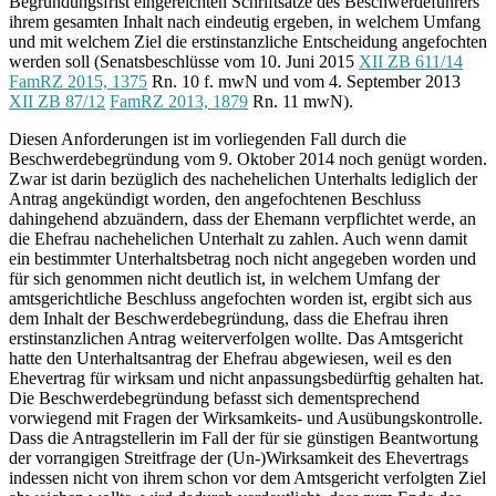
Begründungsfrist eingereichten Schriftsätze des Beschwerdeführers
ihrem gesamten Inhalt nach eindeutig ergeben, in welchem Umfang
und mit welchem Ziel die erstinstanzliche Entscheidung angefochten
werden soll (Senatsbeschlüsse vom 10. Juni 2015
XII ZB 611/14
FamRZ 2015, 1375
Rn. 10 f. mwN und vom 4. September 2013
XII ZB 87/12
FamRZ 2013, 1879
Rn. 11 mwN).
Diesen Anforderungen ist im vorliegenden Fall durch die
Beschwerdebegründung vom 9. Oktober 2014 noch genügt worden.
Zwar ist darin bezüglich des nachehelichen Unterhalts lediglich der
Antrag angekündigt worden, den angefochtenen Beschluss
dahingehend abzuändern, dass der Ehemann verpflichtet werde, an
die Ehefrau nachehelichen Unterhalt zu zahlen. Auch wenn damit
ein bestimmter Unterhaltsbetrag noch nicht angegeben worden und
für sich genommen nicht deutlich ist, in welchem Umfang der
amtsgerichtliche Beschluss angefochten worden ist, ergibt sich aus
dem Inhalt der Beschwerdebegründung, dass die Ehefrau ihren
erstinstanzlichen Antrag weiterverfolgen wollte. Das Amtsgericht
hatte den Unterhaltsantrag der Ehefrau abgewiesen, weil es den
Ehevertrag für wirksam und nicht anpassungsbedürftig gehalten hat.
Die Beschwerdebegründung befasst sich dementsprechend
vorwiegend mit Fragen der Wirksamkeits- und Ausübungskontrolle.
Dass die Antragstellerin im Fall der für sie günstigen Beantwortung
der vorrangigen Streitfrage der (Un-)Wirksamkeit des Ehevertrags
indessen nicht von ihrem schon vor dem Amtsgericht verfolgten Ziel