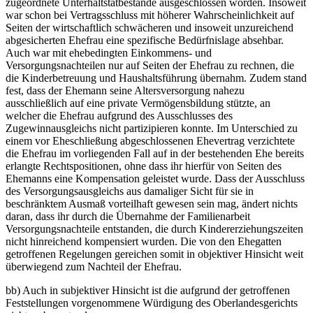
zugeordnete Unterhaltstatbestände ausgeschlossen worden. Insoweit
war schon bei Vertragsschluss mit höherer Wahrscheinlichkeit auf
Seiten der wirtschaftlich schwächeren und insoweit unzureichend
abgesicherten Ehefrau eine spezifische Bedürfnislage absehbar.
Auch war mit ehebedingten Einkommens- und
Versorgungsnachteilen nur auf Seiten der Ehefrau zu rechnen, die
die Kinderbetreuung und Haushaltsführung übernahm. Zudem stand
fest, dass der Ehemann seine Altersversorgung nahezu
ausschließlich auf eine private Vermögensbildung stützte, an
welcher die Ehefrau aufgrund des Ausschlusses des
Zugewinnausgleichs nicht partizipieren konnte. Im Unterschied zu
einem vor Eheschließung abgeschlossenen Ehevertrag verzichtete
die Ehefrau im vorliegenden Fall auf in der bestehenden Ehe bereits
erlangte Rechtspositionen, ohne dass ihr hierfür von Seiten des
Ehemanns eine Kompensation geleistet wurde. Dass der Ausschluss
des Versorgungsausgleichs aus damaliger Sicht für sie in
beschränktem Ausmaß vorteilhaft gewesen sein mag, ändert nichts
daran, dass ihr durch die Übernahme der Familienarbeit
Versorgungsnachteile entstanden, die durch Kindererziehungszeiten
nicht hinreichend kompensiert wurden. Die von den Ehegatten
getroffenen Regelungen gereichen somit in objektiver Hinsicht weit
überwiegend zum Nachteil der Ehefrau.
bb) Auch in subjektiver Hinsicht ist die aufgrund der getroffenen
Feststellungen vorgenommene Würdigung des Oberlandesgerichts