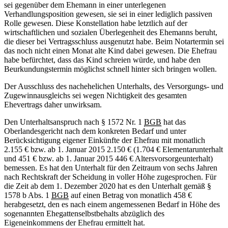
sei gegenüber dem Ehemann in einer unterlegenen
Verhandlungsposition gewesen, sie sei in einer lediglich passiven
Rolle gewesen. Diese Konstellation habe letztlich auf der
wirtschaftlichen und sozialen Überlegenheit des Ehemanns beruht,
die dieser bei Vertragsschluss ausgenutzt habe. Beim Notartermin sei
das noch nicht einen Monat alte Kind dabei gewesen. Die Ehefrau
habe befürchtet, dass das Kind schreien würde, und habe den
Beurkundungstermin möglichst schnell hinter sich bringen wollen.
Der Ausschluss des nachehelichen Unterhalts, des Versorgungs- und
Zugewinnausgleichs sei wegen Nichtigkeit des gesamten
Ehevertrags daher unwirksam.
Den Unterhaltsanspruch nach § 1572 Nr. 1
BGB
hat das
Oberlandesgericht nach dem konkreten Bedarf und unter
Berücksichtigung eigener Einkünfte der Ehefrau mit monatlich
2.155 € bzw. ab 1. Januar 2015 2.150 € (1.704 € Elementarunterhalt
und 451 € bzw. ab 1. Januar 2015 446 € Altersvorsorgeunterhalt)
bemessen. Es hat den Unterhalt für den Zeitraum von sechs Jahren
nach Rechtskraft der Scheidung in voller Höhe zugesprochen. Für
die Zeit ab dem 1. Dezember 2020 hat es den Unterhalt gemäß §
1578 b Abs. 1
BGB
auf einen Betrag von monatlich 458 €
herabgesetzt, den es nach einem angemessenen Bedarf in Höhe des
sogenannten Ehegattenselbstbehalts abzüglich des
Eigeneinkommens der Ehefrau ermittelt hat.