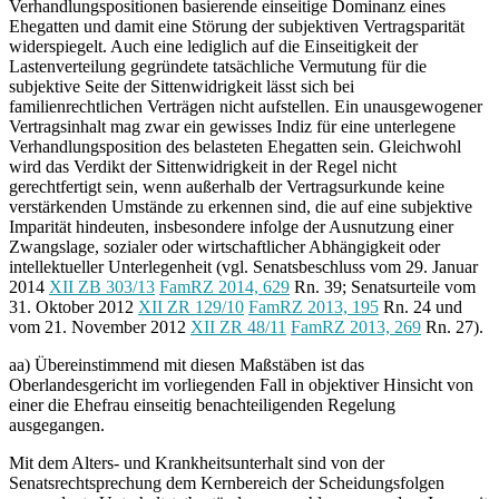
Verhandlungspositionen basierende einseitige Dominanz eines
Ehegatten und damit eine Störung der subjektiven Vertragsparität
widerspiegelt. Auch eine lediglich auf die Einseitigkeit der
Lastenverteilung gegründete tatsächliche Vermutung für die
subjektive Seite der Sittenwidrigkeit lässt sich bei
familienrechtlichen Verträgen nicht aufstellen. Ein unausgewogener
Vertragsinhalt mag zwar ein gewisses Indiz für eine unterlegene
Verhandlungsposition des belasteten Ehegatten sein. Gleichwohl
wird das Verdikt der Sittenwidrigkeit in der Regel nicht
gerechtfertigt sein, wenn außerhalb der Vertragsurkunde keine
verstärkenden Umstände zu erkennen sind, die auf eine subjektive
Imparität hindeuten, insbesondere infolge der Ausnutzung einer
Zwangslage, sozialer oder wirtschaftlicher Abhängigkeit oder
intellektueller Unterlegenheit (vgl. Senatsbeschluss vom 29. Januar
2014
XII ZB 303/13
FamRZ 2014, 629
Rn. 39; Senatsurteile vom
31. Oktober 2012
XII ZR 129/10
FamRZ 2013, 195
Rn. 24 und
vom 21. November 2012
XII ZR 48/11
FamRZ 2013, 269
Rn. 27).
aa) Übereinstimmend mit diesen Maßstäben ist das
Oberlandesgericht im vorliegenden Fall in objektiver Hinsicht von
einer die Ehefrau einseitig benachteiligenden Regelung
ausgegangen.
Mit dem Alters- und Krankheitsunterhalt sind von der
Senatsrechtsprechung dem Kernbereich der Scheidungsfolgen