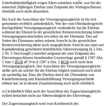
Unterhaltsbedürftigkeit wegen Alters entstehen würde, war bei der
seinerzeit 26jährigen Ehefrau zum Zeitpunkt des Vertragsschlusses
ebenfalls noch nicht abzusehen.
bb) Auch der Ausschluss des Versorgungsausgleichs ist für sich
genommen rechtlich unbedenklich. Wie der vom Oberlandesgericht
durchgeführte Versorgungsausgleich verdeutlicht, hat die Ehefrau
während der Ehezeit in der gesetzlichen Rentenversicherung höhere
Versorgungsanwartschaften erworben als der Ehemann. Das auf
Seiten des Ehemanns neben seinem Anrecht in der gesetzlichen
Rentenversicherung allein noch ausgeglichene Anrecht aus einer auf
Kapitalleistung gerichteten betrieblichen Altersversorgung (§ 2 Abs.
2 Nr. 3 VersAusglG) unterfiel aufgrund der zum Zeitpunkt des
Ehevertragsschlusses bestehenden Gesetzeslage gemäß § 1587 Abs.
1 Satz 1
BGB
aF iVm § 1587 a Abs. 2
BGB
noch nicht dem
Versorgungsausgleich. Der Ausschluss des Versorgungsausgleichs
stellte sich als solcher für die Ehefrau folglich seinerzeit noch nicht
als nachteilig dar. Dass die Ehefrau durch die Übernahme von
Kinderbetreuung und Haushaltsführung Versorgungsnachteile
erlitten hat, ist in diesem Zusammenhang noch nicht erheblich.
cc) Schließlich führt auch der Ausschluss des Zugewinnausgleichs
isoliert betrachtet nicht zur Sittenwidrigkeit des Ehevertrags.
Der Zugewinnausgleich wird vom Kernbereich des