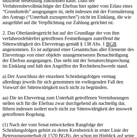
indizielle Bedeutung zukommen kann. Dass der
Verfahrensbevollmächtigte der Ehefrau hier später vom Erlass eines
“Grundurteils” ausgegangen ist, steht indessen mit der Formulierung
des Antrags (“Unterhalt zuzusprechen”) nicht im Einklang, die wie
ausgeführt auf die Verpflichtung zur Zahlung gerichtet ist.
2. Das Oberlandesgericht hat auf der Grundlage der von ihm
verfahrensfehlerfrei getroffenen Feststellungen zutreffend die
Sittenwidrigkeit des Ehevertrags gemäß § 138 Abs. 1
BGB
angenommen. Es ist aufgrund einer Gesamtschau aller Elemente des
Ehevertrags von einer objektiv unangemessenen Benachteiligung
der Ehefrau ausgegangen. Das steht mit der Senatsrechtsprechung
im Einklang und hält den Angriffen der Rechtsbeschwerde stand.
a) Der Ausschluss der einzelnen Scheidungsfolgen vermag
allerdings jeweils für sich genommen im vorliegenden Fall den
Vorwurf der Sittenwidrigkeit noch nicht zu begründen.
aa) Die im Ehevertrag zum Unterhalt getroffenen Vereinbarungen
stellen sich für die Ehefrau zwar durchgehend als nachteilig dar,
führen indessen isoliert noch nicht zur Sittenwidrigkeit der insoweit
getroffenen Regelung.
(1) Nach der vom Senat entwickelten Rangfolge der
Scheidungsfolgen gehört zu deren Kernbereich in erster Linie der
Betreuungsunterhalt (§ 1570
BGB
), der schon im Hinblick auf seine