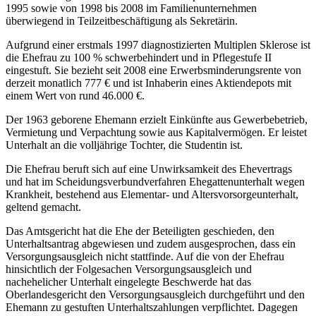
1995 sowie von 1998 bis 2008 im Familienunternehmen
überwiegend in Teilzeitbeschäftigung als Sekretärin.
Aufgrund einer erstmals 1997 diagnostizierten Multiplen Sklerose ist
die Ehefrau zu 100 % schwerbehindert und in Pflegestufe II
eingestuft. Sie bezieht seit 2008 eine Erwerbsminderungsrente von
derzeit monatlich 777 € und ist Inhaberin eines Aktiendepots mit
einem Wert von rund 46.000 €.
Der 1963 geborene Ehemann erzielt Einkünfte aus Gewerbebetrieb,
Vermietung und Verpachtung sowie aus Kapitalvermögen. Er leistet
Unterhalt an die volljährige Tochter, die Studentin ist.
Die Ehefrau beruft sich auf eine Unwirksamkeit des Ehevertrags
und hat im Scheidungsverbundverfahren Ehegattenunterhalt wegen
Krankheit, bestehend aus Elementar- und Altersvorsorgeunterhalt,
geltend gemacht.
Das Amtsgericht hat die Ehe der Beteiligten geschieden, den
Unterhaltsantrag abgewiesen und zudem ausgesprochen, dass ein
Versorgungsausgleich nicht stattfinde. Auf die von der Ehefrau
hinsichtlich der Folgesachen Versorgungsausgleich und
nachehelicher Unterhalt eingelegte Beschwerde hat das
Oberlandesgericht den Versorgungsausgleich durchgeführt und den
Ehemann zu gestuften Unterhaltszahlungen verpflichtet. Dagegen