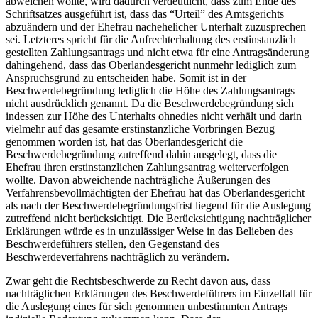
abweichen wollte, wird dadurch verdeutlicht, dass zum Ende des
Schriftsatzes ausgeführt ist, dass das “Urteil” des Amtsgerichts
abzuändern und der Ehefrau nachehelicher Unterhalt zuzusprechen
sei. Letzteres spricht für die Aufrechterhaltung des erstinstanzlich
gestellten Zahlungsantrags und nicht etwa für eine Antragsänderung
dahingehend, dass das Oberlandesgericht nunmehr lediglich zum
Anspruchsgrund zu entscheiden habe. Somit ist in der
Beschwerdebegründung lediglich die Höhe des Zahlungsantrags
nicht ausdrücklich genannt. Da die Beschwerdebegründung sich
indessen zur Höhe des Unterhalts ohnedies nicht verhält und darin
vielmehr auf das gesamte erstinstanzliche Vorbringen Bezug
genommen worden ist, hat das Oberlandesgericht die
Beschwerdebegründung zutreffend dahin ausgelegt, dass die
Ehefrau ihren erstinstanzlichen Zahlungsantrag weiterverfolgen
wollte. Davon abweichende nachträgliche Äußerungen des
Verfahrensbevollmächtigten der Ehefrau hat das Oberlandesgericht
als nach der Beschwerdebegründungsfrist liegend für die Auslegung
zutreffend nicht berücksichtigt. Die Berücksichtigung nachträglicher
Erklärungen würde es in unzulässiger Weise in das Belieben des
Beschwerdeführers stellen, den Gegenstand des
Beschwerdeverfahrens nachträglich zu verändern.
Zwar geht die Rechtsbeschwerde zu Recht davon aus, dass
nachträglichen Erklärungen des Beschwerdeführers im Einzelfall für
die Auslegung eines für sich genommen unbestimmten Antrags