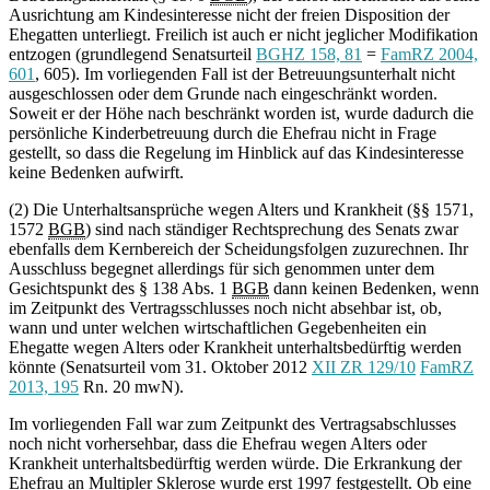
Ausrichtung am Kindesinteresse nicht der freien Disposition der
Ehegatten unterliegt. Freilich ist auch er nicht jeglicher Modifikation
entzogen (grundlegend Senatsurteil
BGHZ 158, 81
=
FamRZ 2004,
601
, 605). Im vorliegenden Fall ist der Betreuungsunterhalt nicht
ausgeschlossen oder dem Grunde nach eingeschränkt worden.
Soweit er der Höhe nach beschränkt worden ist, wurde dadurch die
persönliche Kinderbetreuung durch die Ehefrau nicht in Frage
gestellt, so dass die Regelung im Hinblick auf das Kindesinteresse
keine Bedenken aufwirft.
(2) Die Unterhaltsansprüche wegen Alters und Krankheit (§§ 1571,
1572
BGB
) sind nach ständiger Rechtsprechung des Senats zwar
ebenfalls dem Kernbereich der Scheidungsfolgen zuzurechnen. Ihr
Ausschluss begegnet allerdings für sich genommen unter dem
Gesichtspunkt des § 138 Abs. 1
BGB
dann keinen Bedenken, wenn
im Zeitpunkt des Vertragsschlusses noch nicht absehbar ist, ob,
wann und unter welchen wirtschaftlichen Gegebenheiten ein
Ehegatte wegen Alters oder Krankheit unterhaltsbedürftig werden
könnte (Senatsurteil vom 31. Oktober 2012
XII ZR 129/10
FamRZ
2013, 195
Rn. 20 mwN).
Im vorliegenden Fall war zum Zeitpunkt des Vertragsabschlusses
noch nicht vorhersehbar, dass die Ehefrau wegen Alters oder
Krankheit unterhaltsbedürftig werden würde. Die Erkrankung der
Ehefrau an Multipler Sklerose wurde erst 1997 festgestellt. Ob eine