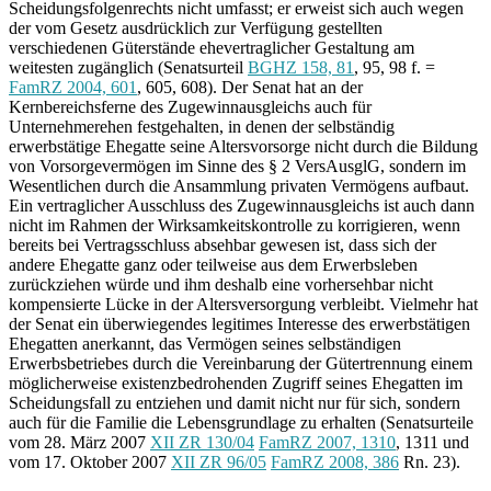
Scheidungsfolgenrechts nicht umfasst; er erweist sich auch wegen
der vom Gesetz ausdrücklich zur Verfügung gestellten
verschiedenen Güterstände ehevertraglicher Gestaltung am
weitesten zugänglich (Senatsurteil
BGHZ 158, 81
, 95, 98 f. =
FamRZ 2004, 601
, 605, 608). Der Senat hat an der
Kernbereichsferne des Zugewinnausgleichs auch für
Unternehmerehen festgehalten, in denen der selbständig
erwerbstätige Ehegatte seine Altersvorsorge nicht durch die Bildung
von Vorsorgevermögen im Sinne des § 2 VersAusglG, sondern im
Wesentlichen durch die Ansammlung privaten Vermögens aufbaut.
Ein vertraglicher Ausschluss des Zugewinnausgleichs ist auch dann
nicht im Rahmen der Wirksamkeitskontrolle zu korrigieren, wenn
bereits bei Vertragsschluss absehbar gewesen ist, dass sich der
andere Ehegatte ganz oder teilweise aus dem Erwerbsleben
zurückziehen würde und ihm deshalb eine vorhersehbar nicht
kompensierte Lücke in der Altersversorgung verbleibt. Vielmehr hat
der Senat ein überwiegendes legitimes Interesse des erwerbstätigen
Ehegatten anerkannt, das Vermögen seines selbständigen
Erwerbsbetriebes durch die Vereinbarung der Gütertrennung einem
möglicherweise existenzbedrohenden Zugriff seines Ehegatten im
Scheidungsfall zu entziehen und damit nicht nur für sich, sondern
auch für die Familie die Lebensgrundlage zu erhalten (Senatsurteile
vom 28. März 2007
XII ZR 130/04
FamRZ 2007, 1310
, 1311 und
vom 17. Oktober 2007
XII ZR 96/05
FamRZ 2008, 386
Rn. 23).