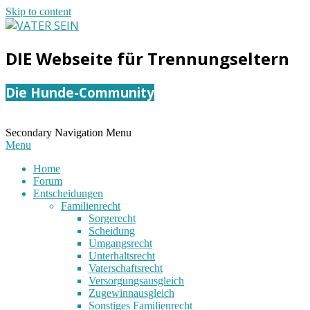
Skip to content
VATER
DIE Webseite für Trennungseltern
SEIN
Die Hunde-Community
Secondary Navigation Menu
Menu
Home
Forum
Entscheidungen
Familienrecht
Sorgerecht
Scheidung
Umgangsrecht
Unterhaltsrecht
Vaterschaftsrecht
Versorgungsausgleich
Zugewinnausgleich
Sonstiges Familienrecht