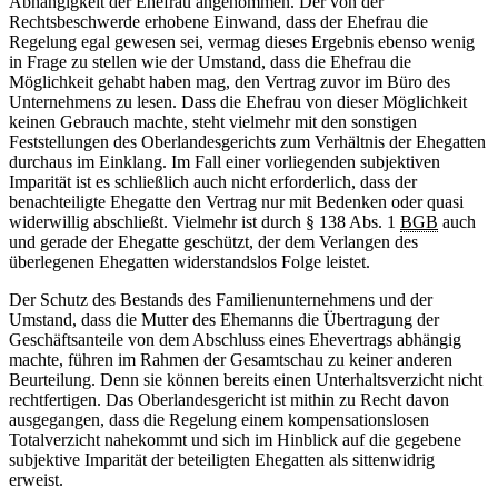
Abhängigkeit der Ehefrau angenommen. Der von der
Rechtsbeschwerde erhobene Einwand, dass der Ehefrau die
Regelung egal gewesen sei, vermag dieses Ergebnis ebenso wenig
in Frage zu stellen wie der Umstand, dass die Ehefrau die
Möglichkeit gehabt haben mag, den Vertrag zuvor im Büro des
Unternehmens zu lesen. Dass die Ehefrau von dieser Möglichkeit
keinen Gebrauch machte, steht vielmehr mit den sonstigen
Feststellungen des Oberlandesgerichts zum Verhältnis der Ehegatten
durchaus im Einklang. Im Fall einer vorliegenden subjektiven
Imparität ist es schließlich auch nicht erforderlich, dass der
benachteiligte Ehegatte den Vertrag nur mit Bedenken oder quasi
widerwillig abschließt. Vielmehr ist durch § 138 Abs. 1
BGB
auch
und gerade der Ehegatte geschützt, der dem Verlangen des
überlegenen Ehegatten widerstandslos Folge leistet.
Der Schutz des Bestands des Familienunternehmens und der
Umstand, dass die Mutter des Ehemanns die Übertragung der
Geschäftsanteile von dem Abschluss eines Ehevertrags abhängig
machte, führen im Rahmen der Gesamtschau zu keiner anderen
Beurteilung. Denn sie können bereits einen Unterhaltsverzicht nicht
rechtfertigen. Das Oberlandesgericht ist mithin zu Recht davon
ausgegangen, dass die Regelung einem kompensationslosen
Totalverzicht nahekommt und sich im Hinblick auf die gegebene
subjektive Imparität der beteiligten Ehegatten als sittenwidrig
erweist.