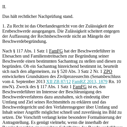
II.
Das hält rechtlicher Nachprüfung stand.
1. Zu Recht ist das Oberlandesgericht von der Zulässigkeit der
Erstbeschwerde ausgegangen. Die Zulässigkeit scheitert entgegen
der Auffassung der Rechtsbeschwerde nicht an Mängeln der
Beschwerdebegründung.
Nach § 117 Abs. 1 Satz 1
FamFG
hat der Beschwerdeführer in
Ehesachen und Familienstreitsachen zur Begründung seiner
Beschwerde einen bestimmten Sachantrag zu stellen und diesen zu
begründen. Ob ein Sachantrag hinreichend bestimmt ist, beurteilt
sich nach den allgemeinen, zu § 520 Abs. 3 Satz 2 Nr. 1
ZPO
entwickelten Grundsätzen des Zivilprozessrechts (Senatsbeschluss
vom 4. September 2013
XII ZB 87/12
FamRZ 2013, 1879
Rn. 10
mwN). Zweck des § 117 Abs. 1 Satz 1
FamFG
ist es, den
Beschwerdeführer im Interesse der Beschleunigung des
Beschwerdeverfahrens dazu anzuhalten, sich eindeutig über
Umfang und Ziel seines Rechtsmittels zu erklären und das
Beschwerdegericht und den Verfahrensgegner über Umfang und
Inhalt seiner Angriffe möglichst schnell und zuverlässig ins Bild zu
setzen. Die Vorschrift verlangt keine besondere Formalisierung der
Antragstellung. Es genügt vielmehr, wenn die innerhalb der