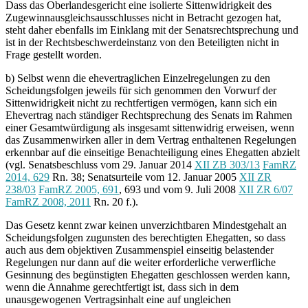
Dass das Oberlandesgericht eine isolierte Sittenwidrigkeit des
Zugewinnausgleichsausschlusses nicht in Betracht gezogen hat,
steht daher ebenfalls im Einklang mit der Senatsrechtsprechung und
ist in der Rechtsbeschwerdeinstanz von den Beteiligten nicht in
Frage gestellt worden.
b) Selbst wenn die ehevertraglichen Einzelregelungen zu den
Scheidungsfolgen jeweils für sich genommen den Vorwurf der
Sittenwidrigkeit nicht zu rechtfertigen vermögen, kann sich ein
Ehevertrag nach ständiger Rechtsprechung des Senats im Rahmen
einer Gesamtwürdigung als insgesamt sittenwidrig erweisen, wenn
das Zusammenwirken aller in dem Vertrag enthaltenen Regelungen
erkennbar auf die einseitige Benachteiligung eines Ehegatten abzielt
(vgl. Senatsbeschluss vom 29. Januar 2014
XII ZB 303/13
FamRZ
2014, 629
Rn. 38; Senatsurteile vom 12. Januar 2005
XII ZR
238/03
FamRZ 2005, 691
, 693 und vom 9. Juli 2008
XII ZR 6/07
FamRZ 2008, 2011
Rn. 20 f.).
Das Gesetz kennt zwar keinen unverzichtbaren Mindestgehalt an
Scheidungsfolgen zugunsten des berechtigten Ehegatten, so dass
auch aus dem objektiven Zusammenspiel einseitig belastender
Regelungen nur dann auf die weiter erforderliche verwerfliche
Gesinnung des begünstigten Ehegatten geschlossen werden kann,
wenn die Annahme gerechtfertigt ist, dass sich in dem
unausgewogenen Vertragsinhalt eine auf ungleichen