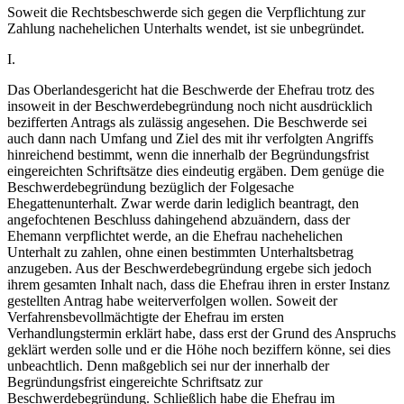
Soweit die Rechtsbeschwerde sich gegen die Verpflichtung zur
Zahlung nachehelichen Unterhalts wendet, ist sie unbegründet.
I.
Das Oberlandesgericht hat die Beschwerde der Ehefrau trotz des
insoweit in der Beschwerdebegründung noch nicht ausdrücklich
bezifferten Antrags als zulässig angesehen. Die Beschwerde sei
auch dann nach Umfang und Ziel des mit ihr verfolgten Angriffs
hinreichend bestimmt, wenn die innerhalb der Begründungsfrist
eingereichten Schriftsätze dies eindeutig ergäben. Dem genüge die
Beschwerdebegründung bezüglich der Folgesache
Ehegattenunterhalt. Zwar werde darin lediglich beantragt, den
angefochtenen Beschluss dahingehend abzuändern, dass der
Ehemann verpflichtet werde, an die Ehefrau nachehelichen
Unterhalt zu zahlen, ohne einen bestimmten Unterhaltsbetrag
anzugeben. Aus der Beschwerdebegründung ergebe sich jedoch
ihrem gesamten Inhalt nach, dass die Ehefrau ihren in erster Instanz
gestellten Antrag habe weiterverfolgen wollen. Soweit der
Verfahrensbevollmächtigte der Ehefrau im ersten
Verhandlungstermin erklärt habe, dass erst der Grund des Anspruchs
geklärt werden solle und er die Höhe noch beziffern könne, sei dies
unbeachtlich. Denn maßgeblich sei nur der innerhalb der
Begründungsfrist eingereichte Schriftsatz zur
Beschwerdebegründung. Schließlich habe die Ehefrau im