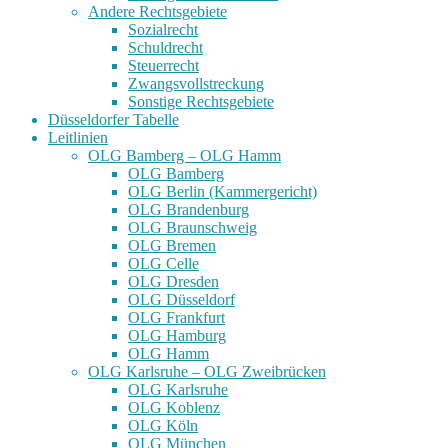
Andere Rechtsgebiete
Sozialrecht
Schuldrecht
Steuerrecht
Zwangsvollstreckung
Sonstige Rechtsgebiete
Düsseldorfer Tabelle
Leitlinien
OLG Bamberg – OLG Hamm
OLG Bamberg
OLG Berlin (Kammergericht)
OLG Brandenburg
OLG Braunschweig
OLG Bremen
OLG Celle
OLG Dresden
OLG Düsseldorf
OLG Frankfurt
OLG Hamburg
OLG Hamm
OLG Karlsruhe – OLG Zweibrücken
OLG Karlsruhe
OLG Koblenz
OLG Köln
OLG München