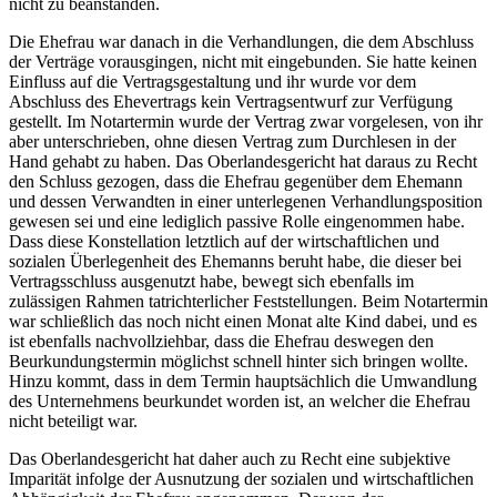
nicht zu beanstanden.
Die Ehefrau war danach in die Verhandlungen, die dem Abschluss
der Verträge vorausgingen, nicht mit eingebunden. Sie hatte keinen
Einfluss auf die Vertragsgestaltung und ihr wurde vor dem
Abschluss des Ehevertrags kein Vertragsentwurf zur Verfügung
gestellt. Im Notartermin wurde der Vertrag zwar vorgelesen, von ihr
aber unterschrieben, ohne diesen Vertrag zum Durchlesen in der
Hand gehabt zu haben. Das Oberlandesgericht hat daraus zu Recht
den Schluss gezogen, dass die Ehefrau gegenüber dem Ehemann
und dessen Verwandten in einer unterlegenen Verhandlungsposition
gewesen sei und eine lediglich passive Rolle eingenommen habe.
Dass diese Konstellation letztlich auf der wirtschaftlichen und
sozialen Überlegenheit des Ehemanns beruht habe, die dieser bei
Vertragsschluss ausgenutzt habe, bewegt sich ebenfalls im
zulässigen Rahmen tatrichterlicher Feststellungen. Beim Notartermin
war schließlich das noch nicht einen Monat alte Kind dabei, und es
ist ebenfalls nachvollziehbar, dass die Ehefrau deswegen den
Beurkundungstermin möglichst schnell hinter sich bringen wollte.
Hinzu kommt, dass in dem Termin hauptsächlich die Umwandlung
des Unternehmens beurkundet worden ist, an welcher die Ehefrau
nicht beteiligt war.
Das Oberlandesgericht hat daher auch zu Recht eine subjektive
Imparität infolge der Ausnutzung der sozialen und wirtschaftlichen