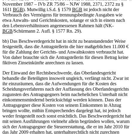
November 1987 – IVb ZR 75/86 – NJW 1988, 2371, 2372 zu §
1611
BGB
). Mutwillig i.S.d. § 1579
BGB
ist jedoch nicht der
Verbrauch des Vermögens für trennungsbedingte Ausgaben wie
etwa Anwalts- und Gerichtskosten, solange er sich in einem nach
den Lebensverhältnissen angemessenen Rahmen hält (NK-
BGB
/Schürmann 2. Aufl. § 1577 Rn. 29).
bb) Das Beschwerdegericht hat in nicht zu beanstandender Weise
festgestellt, dass die Antragstellerin die hier maßgeblichen 11.000 €
für die Zahlung der Gerichts- und Anwaltskosten verbraucht hat.
Von daher brauchte sich die Antragstellerin für diesen Betrag keine
fiktiven Zinseinkünfte anrechnen zu lassen.
Der Einwand der Rechtsbeschwerde, das Oberlandesgericht
behandle die Beteiligten insoweit ungleich, verfängt nicht. Zwar ist
ihr einzuräumen, dass die Aufwendungen für die Kosten des
Scheidungsverfahrens nach der Auffassung des Oberlandesgerichts
zugunsten des Antragsgegners beim nachehelichen Unterhalt nicht
einkommensmindernd berücksichtigt werden können. Dass der
Antragsgegner diese Kosten von seinem Einkommen in Abzug
bringen wollte, mithin Entsprechendes dargelegt hat, ist jedoch
weder festgestellt noch sonst ersichtlich. Das Beschwerdegericht hat
mit seinen Ausführungen vielmehr allein begründen wollen, warum
sich der Antragsgegner die Steuererstattung, die er im Jahr 2010 für
das Jahr 2009 erhalten hat, unterhaltsrechtlich nicht zurechnen