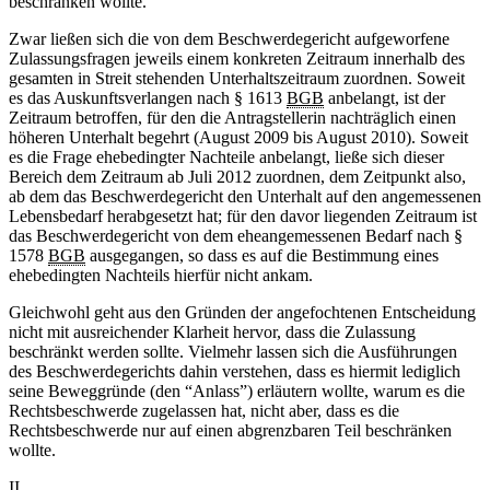
beschränken wollte.
Zwar ließen sich die von dem Beschwerdegericht aufgeworfene
Zulassungsfragen jeweils einem konkreten Zeitraum innerhalb des
gesamten in Streit stehenden Unterhaltszeitraum zuordnen. Soweit
es das Auskunftsverlangen nach § 1613
BGB
anbelangt, ist der
Zeitraum betroffen, für den die Antragstellerin nachträglich einen
höheren Unterhalt begehrt (August 2009 bis August 2010). Soweit
es die Frage ehebedingter Nachteile anbelangt, ließe sich dieser
Bereich dem Zeitraum ab Juli 2012 zuordnen, dem Zeitpunkt also,
ab dem das Beschwerdegericht den Unterhalt auf den angemessenen
Lebensbedarf herabgesetzt hat; für den davor liegenden Zeitraum ist
das Beschwerdegericht von dem eheangemessenen Bedarf nach §
1578
BGB
ausgegangen, so dass es auf die Bestimmung eines
ehebedingten Nachteils hierfür nicht ankam.
Gleichwohl geht aus den Gründen der angefochtenen Entscheidung
nicht mit ausreichender Klarheit hervor, dass die Zulassung
beschränkt werden sollte. Vielmehr lassen sich die Ausführungen
des Beschwerdegerichts dahin verstehen, dass es hiermit lediglich
seine Beweggründe (den “Anlass”) erläutern wollte, warum es die
Rechtsbeschwerde zugelassen hat, nicht aber, dass es die
Rechtsbeschwerde nur auf einen abgrenzbaren Teil beschränken
wollte.
II.