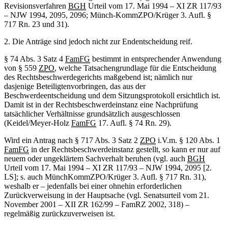
Revisionsverfahren
BGH
Urteil vom 17. Mai 1994 – XI ZR 117/93
– NJW 1994, 2095, 2096; Münch-KommZPO/Krüger 3. Aufl. §
717 Rn. 23 und 31).
2. Die Anträge sind jedoch nicht zur Endentscheidung reif.
§ 74 Abs. 3 Satz 4
FamFG
bestimmt in entsprechender Anwendung
von § 559
ZPO
, welche Tatsachengrundlage für die Entscheidung
des Rechtsbeschwerdegerichts maßgebend ist; nämlich nur
dasjenige Beteiligtenvorbringen, das aus der
Beschwerdeentscheidung und dem Sitzungsprotokoll ersichtlich ist.
Damit ist in der Rechtsbeschwerdeinstanz eine Nachprüfung
tatsächlicher Verhältnisse grundsätzlich ausgeschlossen
(Keidel/Meyer-Holz
FamFG
17. Aufl. § 74 Rn. 29).
Wird ein Antrag nach § 717 Abs. 3 Satz 2
ZPO
i.V.m. § 120 Abs. 1
FamFG
in der Rechtsbeschwerdeinstanz gestellt, so kann er nur auf
neuem oder ungeklärtem Sachverhalt beruhen (vgl. auch
BGH
Urteil vom 17. Mai 1994 – XI ZR 117/93 – NJW 1994, 2095 [2.
LS]; s. auch MünchKommZPO/Krüger 3. Aufl. § 717 Rn. 31),
weshalb er – jedenfalls bei einer ohnehin erforderlichen
Zurückverweisung in der Hauptsache (vgl. Senatsurteil vom 21.
November 2001 – XII ZR 162/99 – FamRZ 2002, 318) –
regelmäßig zurückzuverweisen ist.