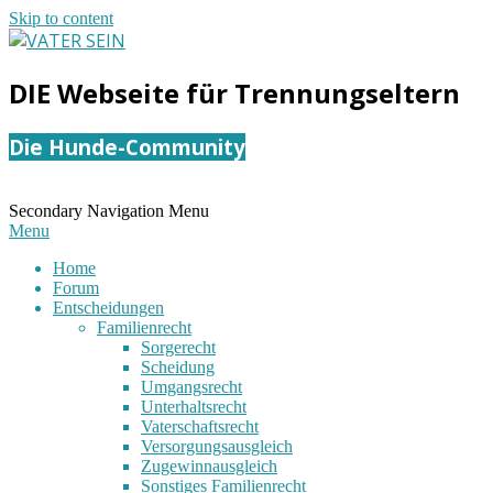
Skip to content
VATER
DIE Webseite für Trennungseltern
SEIN
Die Hunde-Community
Secondary Navigation Menu
Menu
Home
Forum
Entscheidungen
Familienrecht
Sorgerecht
Scheidung
Umgangsrecht
Unterhaltsrecht
Vaterschaftsrecht
Versorgungsausgleich
Zugewinnausgleich
Sonstiges Familienrecht