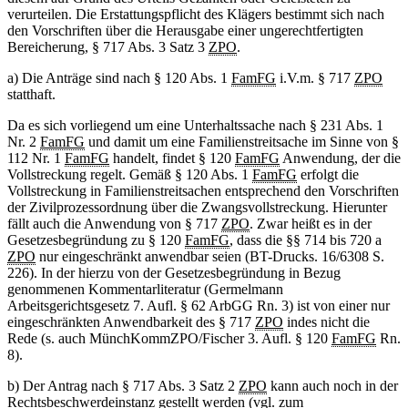
verurteilen. Die Erstattungspflicht des Klägers bestimmt sich nach
den Vorschriften über die Herausgabe einer ungerechtfertigten
Bereicherung, § 717 Abs. 3 Satz 3
ZPO
.
a) Die Anträge sind nach § 120 Abs. 1
FamFG
i.V.m. § 717
ZPO
statthaft.
Da es sich vorliegend um eine Unterhaltssache nach § 231 Abs. 1
Nr. 2
FamFG
und damit um eine Familienstreitsache im Sinne von §
112 Nr. 1
FamFG
handelt, findet § 120
FamFG
Anwendung, der die
Vollstreckung regelt. Gemäß § 120 Abs. 1
FamFG
erfolgt die
Vollstreckung in Familienstreitsachen entsprechend den Vorschriften
der Zivilprozessordnung über die Zwangsvollstreckung. Hierunter
fällt auch die Anwendung von § 717
ZPO
. Zwar heißt es in der
Gesetzesbegründung zu § 120
FamFG
, dass die §§ 714 bis 720 a
ZPO
nur eingeschränkt anwendbar seien (BT-Drucks. 16/6308 S.
226). In der hierzu von der Gesetzesbegründung in Bezug
genommenen Kommentarliteratur (Germelmann
Arbeitsgerichtsgesetz 7. Aufl. § 62 ArbGG Rn. 3) ist von einer nur
eingeschränkten Anwendbarkeit des § 717
ZPO
indes nicht die
Rede (s. auch MünchKommZPO/Fischer 3. Aufl. § 120
FamFG
Rn.
8).
b) Der Antrag nach § 717 Abs. 3 Satz 2
ZPO
kann auch noch in der
Rechtsbeschwerdeinstanz gestellt werden (vgl. zum