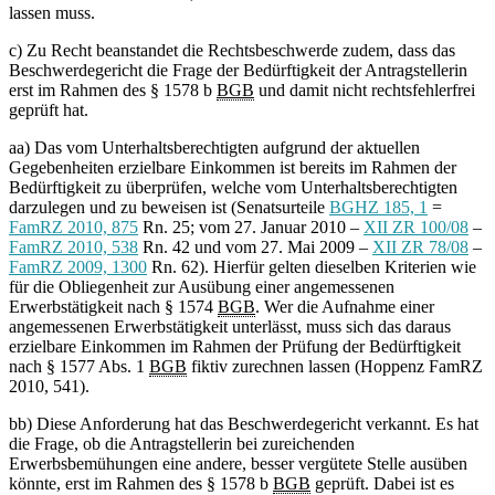
lassen muss.
c) Zu Recht beanstandet die Rechtsbeschwerde zudem, dass das
Beschwerdegericht die Frage der Bedürftigkeit der Antragstellerin
erst im Rahmen des § 1578 b
BGB
und damit nicht rechtsfehlerfrei
geprüft hat.
aa) Das vom Unterhaltsberechtigten aufgrund der aktuellen
Gegebenheiten erzielbare Einkommen ist bereits im Rahmen der
Bedürftigkeit zu überprüfen, welche vom Unterhaltsberechtigten
darzulegen und zu beweisen ist (Senatsurteile
BGHZ 185, 1
=
FamRZ 2010, 875
Rn. 25; vom 27. Januar 2010 –
XII ZR 100/08
–
FamRZ 2010, 538
Rn. 42 und vom 27. Mai 2009 –
XII ZR 78/08
–
FamRZ 2009, 1300
Rn. 62). Hierfür gelten dieselben Kriterien wie
für die Obliegenheit zur Ausübung einer angemessenen
Erwerbstätigkeit nach § 1574
BGB
. Wer die Aufnahme einer
angemessenen Erwerbstätigkeit unterlässt, muss sich das daraus
erzielbare Einkommen im Rahmen der Prüfung der Bedürftigkeit
nach § 1577 Abs. 1
BGB
fiktiv zurechnen lassen (Hoppenz FamRZ
2010, 541).
bb) Diese Anforderung hat das Beschwerdegericht verkannt. Es hat
die Frage, ob die Antragstellerin bei zureichenden
Erwerbsbemühungen eine andere, besser vergütete Stelle ausüben
könnte, erst im Rahmen des § 1578 b
BGB
geprüft. Dabei ist es