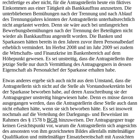
rechtfertige es aber nicht, für die Antragstellerin heute ein fiktives
Einkommen aus einer Tätigkeit als Bankkauffrau anzusetzen. Die
unterbliebenen Bemühungen nach der Trennung und nach Ablauf
des Trennungsjahres könnten der Antragstellerin unterhaltsrechtlich
nicht angelastet werden. Denn sie wäre auch bei umfangreichen
Bewerbungsbemühungen nach der Trennung der Beteiligten nicht
wieder als Bankkauffrau angestellt worden. Die Banken und
Sparkassen hätten bereits in den Jahren zuvor ihren Personalbedarf
erheblich vermindert. Im Herbst 2008 und im Jahr 2009 sei zudem
die Wirtschafts- und Finanzkrise im Bankenbereich auf dem
Höhepunkt gewesen. Es sei unstreitig, dass die Antragstellerin ihre
jetzige Stelle nur durch Vermittlung des Antragsgegners in dessen
Eigenschaft als Personalchef der Sparkasse erhalten habe.
Etwas anderes ergebe sich auch nicht aus dem Umstand, dass die
Antragstellerin sich nicht auf die Stelle als Vorstandssekretärin bei
der Sparkasse beworben habe, auf deren Ausschreibung sie der
Antragsgegner unstreitig hingewiesen habe. Denn es müsse davon
ausgegangen werden, dass die Antragstellerin diese Stelle auch dann
nicht erhalten hätte, wenn sie sich beworben hätte. Es sei insoweit
nochmals auf die Verteilung der Darlegungs- und Beweislast im
Rahmen des § 1578 b
BGB
hinzuweisen. Der Antragsgegner trage
keinen Gesichtspunkt vor, warum die Antragstellerin sich angesichts
des ansonsten von ihm gezeichneten Bildes allenfalls mittelmäßiger
Qualifikation und mittelmäßiger Einsatzbereitschaft mit Aussichten