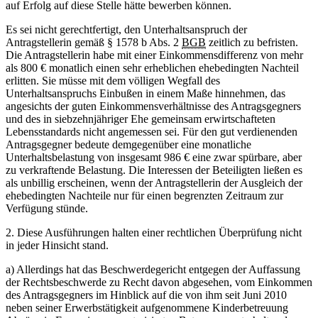
auf Erfolg auf diese Stelle hätte bewerben können.
Es sei nicht gerechtfertigt, den Unterhaltsanspruch der
Antragstellerin gemäß § 1578 b Abs. 2
BGB
zeitlich zu befristen.
Die Antragstellerin habe mit einer Einkommensdifferenz von mehr
als 800 € monatlich einen sehr erheblichen ehebedingten Nachteil
erlitten. Sie müsse mit dem völligen Wegfall des
Unterhaltsanspruchs Einbußen in einem Maße hinnehmen, das
angesichts der guten Einkommensverhältnisse des Antragsgegners
und des in siebzehnjähriger Ehe gemeinsam erwirtschafteten
Lebensstandards nicht angemessen sei. Für den gut verdienenden
Antragsgegner bedeute demgegenüber eine monatliche
Unterhaltsbelastung von insgesamt 986 € eine zwar spürbare, aber
zu verkraftende Belastung. Die Interessen der Beteiligten ließen es
als unbillig erscheinen, wenn der Antragstellerin der Ausgleich der
ehebedingten Nachteile nur für einen begrenzten Zeitraum zur
Verfügung stünde.
2. Diese Ausführungen halten einer rechtlichen Überprüfung nicht
in jeder Hinsicht stand.
a) Allerdings hat das Beschwerdegericht entgegen der Auffassung
der Rechtsbeschwerde zu Recht davon abgesehen, vom Einkommen
des Antragsgegners im Hinblick auf die von ihm seit Juni 2010
neben seiner Erwerbstätigkeit aufgenommene Kinderbetreuung