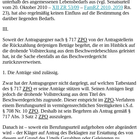
unterhalb des angemessenen Lebensbedarfs aus (vgl. Senatsurteil
vom 20. Oktober 2010 –
XII ZR 53/09
–
FamRZ 2010, 2059
Rn.
23), hat also regelmäßig keinen Einfluss auf die Bestimmung des
darüber liegenden Bedarfs.
III.
Soweit der Antragsgegner nach § 717
ZPO
von der Antragstellerin
die Rückzahlung derjenigen Beträge begehrt, die er im Hinblick auf
die drohende Vollstreckung aus dem Beschwerdebeschluss geleistet
hat, ist die Sache ebenfalls an das Beschwerdegericht
zurückzuverweisen.
1. Die Anträge sind zulässig.
Zwar hat der Antragsgegner nicht dargelegt, auf welchen Tatbestand
des § 717
ZPO
er seine Anträge stützen will. Seinen Anträgen liegt
jedoch die drohende Vollstreckung aus dem Titel des
Beschwerdegerichts zugrunde. Dieser entspricht im
ZPO
-Verfahren
einem Berufungsurteil in vermögensrechtlichen Streitigkeiten i.S.d.
§ 708 Nr. 10
ZPO
. Deshalb ist sein Begehren als Antrag gemäß §
717 Abs. 3 Satz 2
ZPO
auszulegen.
Danach ist – soweit ein Berufungsurteil aufgehoben oder abgeändert
wird – der Kläger auf Antrag des Beklagten zur Erstattung des von
diesem auf Grund des Urteils Gezahlten oder Geleisteten zu