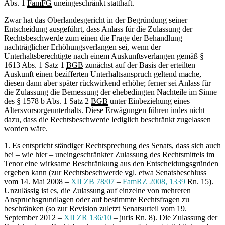
Abs. 1
FamFG
uneingeschränkt statthaft.
Zwar hat das Oberlandesgericht in der Begründung seiner
Entscheidung ausgeführt, dass Anlass für die Zulassung der
Rechtsbeschwerde zum einen die Frage der Behandlung
nachträglicher Erhöhungsverlangen sei, wenn der
Unterhaltsberechtigte nach einem Auskunftsverlangen gemäß §
1613 Abs. 1 Satz 1
BGB
zunächst auf der Basis der erteilten
Auskunft einen bezifferten Unterhaltsanspruch geltend mache,
diesen dann aber später rückwirkend erhöhe; ferner sei Anlass für
die Zulassung die Bemessung der ehebedingten Nachteile im Sinne
des § 1578 b Abs. 1 Satz 2
BGB
unter Einbeziehung eines
Altersvorsorgeunterhalts. Diese Erwägungen führen indes nicht
dazu, dass die Rechtsbeschwerde lediglich beschränkt zugelassen
worden wäre.
1. Es entspricht ständiger Rechtsprechung des Senats, dass sich auch
bei – wie hier – uneingeschränkter Zulassung des Rechtsmittels im
Tenor eine wirksame Beschränkung aus den Entscheidungsgründen
ergeben kann (zur Rechtsbeschwerde vgl. etwa Senatsbeschluss
vom 14. Mai 2008 –
XII ZB 78/07
–
FamRZ 2008, 1339
Rn. 15).
Unzulässig ist es, die Zulassung auf einzelne von mehreren
Anspruchsgrundlagen oder auf bestimmte Rechtsfragen zu
beschränken (so zur Revision zuletzt Senatsurteil vom 19.
September 2012 –
XII ZR 136/10
– juris Rn. 8). Die Zulassung der