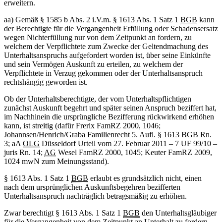
erweitern.
aa) Gemäß § 1585 b Abs. 2 i.V.m. § 1613 Abs. 1 Satz 1
BGB
kann
der Berechtigte für die Vergangenheit Erfüllung oder Schadensersatz
wegen Nichterfüllung nur von dem Zeitpunkt an fordern, zu
welchem der Verpflichtete zum Zwecke der Geltendmachung des
Unterhaltsanspruchs aufgefordert worden ist, über seine Einkünfte
und sein Vermögen Auskunft zu erteilen, zu welchem der
Verpflichtete in Verzug gekommen oder der Unterhaltsanspruch
rechtshängig geworden ist.
Ob der Unterhaltsberechtigte, der vom Unterhaltspflichtigen
zunächst Auskunft begehrt und später seinen Anspruch beziffert hat,
im Nachhinein die ursprüngliche Bezifferung rückwirkend erhöhen
kann, ist streitig (dafür Frerix FamRZ 2000, 1046;
Johannsen/Henrich/Graba Familienrecht 5. Aufl. § 1613
BGB
Rn.
3; aA
OLG
Düsseldorf Urteil vom 27. Februar 2011 – 7 UF 99/10 –
juris Rn. 14;
AG
Wesel FamRZ 2000, 1045; Keuter FamRZ 2009,
1024 mwN zum Meinungsstand).
§ 1613 Abs. 1 Satz 1
BGB
erlaubt es grundsätzlich nicht, einen
nach dem ursprünglichen Auskunftsbegehren bezifferten
Unterhaltsanspruch nachträglich betragsmäßig zu erhöhen.
Zwar berechtigt § 1613 Abs. 1 Satz 1
BGB
den Unterhaltsgläubiger
für die Vergangenheit von dem Zeitpunkt an Unterhalt zu fordern,