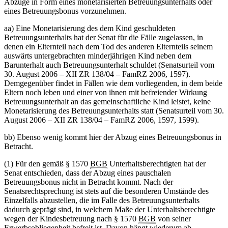
Abzüge in Form eines monetarisierten Betreuungsunterhalts oder
eines Betreuungsbonus vorzunehmen.
aa) Eine Monetarisierung des dem Kind geschuldeten
Betreuungsunterhalts hat der Senat für die Fälle zugelassen, in
denen ein Elternteil nach dem Tod des anderen Elternteils seinem
auswärts untergebrachten minderjährigen Kind neben dem
Barunterhalt auch Betreuungsunterhalt schuldet (Senatsurteil vom
30. August 2006 – XII ZR 138/04 – FamRZ 2006, 1597).
Demgegenüber findet in Fällen wie dem vorliegenden, in dem beide
Eltern noch leben und einer von ihnen mit befreiender Wirkung
Betreuungsunterhalt an das gemeinschaftliche Kind leistet, keine
Monetarisierung des Betreuungsunterhalts statt (Senatsurteil vom 30.
August 2006 – XII ZR 138/04 – FamRZ 2006, 1597, 1599).
bb) Ebenso wenig kommt hier der Abzug eines Betreuungsbonus in
Betracht.
(1) Für den gemäß § 1570
BGB
Unterhaltsberechtigten hat der
Senat entschieden, dass der Abzug eines pauschalen
Betreuungsbonus nicht in Betracht kommt. Nach der
Senatsrechtsprechung ist stets auf die besonderen Umstände des
Einzelfalls abzustellen, die im Falle des Betreuungsunterhalts
dadurch geprägt sind, in welchem Maße der Unterhaltsberechtigte
wegen der Kindesbetreuung nach § 1570
BGB
von seiner
Erwerbsobliegenheit befreit ist. Davon hängt wiederum ab,