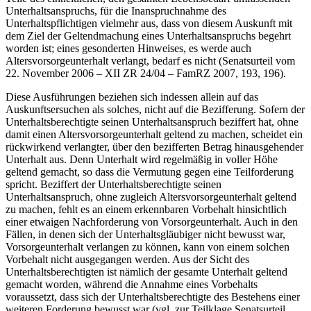
Unterhaltsanspruchs, für die Inanspruchnahme des
Unterhaltspflichtigen vielmehr aus, dass von diesem Auskunft mit
dem Ziel der Geltendmachung eines Unterhaltsanspruchs begehrt
worden ist; eines gesonderten Hinweises, es werde auch
Altersvorsorgeunterhalt verlangt, bedarf es nicht (Senatsurteil vom
22. November 2006 – XII ZR 24/04 – FamRZ 2007, 193, 196).
Diese Ausführungen beziehen sich indessen allein auf das
Auskunftsersuchen als solches, nicht auf die Bezifferung. Sofern der
Unterhaltsberechtigte seinen Unterhaltsanspruch beziffert hat, ohne
damit einen Altersvorsorgeunterhalt geltend zu machen, scheidet ein
rückwirkend verlangter, über den bezifferten Betrag hinausgehender
Unterhalt aus. Denn Unterhalt wird regelmäßig in voller Höhe
geltend gemacht, so dass die Vermutung gegen eine Teilforderung
spricht. Beziffert der Unterhaltsberechtigte seinen
Unterhaltsanspruch, ohne zugleich Altersvorsorgeunterhalt geltend
zu machen, fehlt es an einem erkennbaren Vorbehalt hinsichtlich
einer etwaigen Nachforderung von Vorsorgeunterhalt. Auch in den
Fällen, in denen sich der Unterhaltsgläubiger nicht bewusst war,
Vorsorgeunterhalt verlangen zu können, kann von einem solchen
Vorbehalt nicht ausgegangen werden. Aus der Sicht des
Unterhaltsberechtigten ist nämlich der gesamte Unterhalt geltend
gemacht worden, während die Annahme eines Vorbehalts
voraussetzt, dass sich der Unterhaltsberechtigte des Bestehens einer
weiteren Forderung bewusst war (vgl. zur Teilklage Senatsurteil