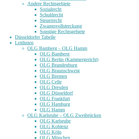
Andere Rechtsgebiete
Sozialrecht
Schuldrecht
Steuerrecht
Zwangsvollstreckung
Sonstige Rechtsgebiete
Düsseldorfer Tabelle
Leitlinien
OLG Bamberg – OLG Hamm
OLG Bamberg
OLG Berlin (Kammergericht)
OLG Brandenburg
OLG Braunschweig
OLG Bremen
OLG Celle
OLG Dresden
OLG Düsseldorf
OLG Frankfurt
OLG Hamburg
OLG Hamm
OLG Karlsruhe – OLG Zweibrücken
OLG Karlsruhe
OLG Koblenz
OLG Köln
OLG München