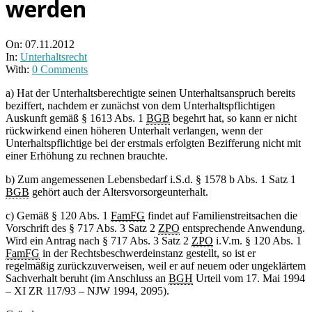
werden
On:
07.11.2012
In:
Unterhaltsrecht
With:
0 Comments
a) Hat der Unterhaltsberechtigte seinen Unterhaltsanspruch bereits
beziffert, nachdem er zunächst von dem Unterhaltspflichtigen
Auskunft gemäß § 1613 Abs. 1
BGB
begehrt hat, so kann er nicht
rückwirkend einen höheren Unterhalt verlangen, wenn der
Unterhaltspflichtige bei der erstmals erfolgten Bezifferung nicht mit
einer Erhöhung zu rechnen brauchte.
b) Zum angemessenen Lebensbedarf i.S.d. § 1578 b Abs. 1 Satz 1
BGB
gehört auch der Altersvorsorgeunterhalt.
c) Gemäß § 120 Abs. 1
FamFG
findet auf Familienstreitsachen die
Vorschrift des § 717 Abs. 3 Satz 2
ZPO
entsprechende Anwendung.
Wird ein Antrag nach § 717 Abs. 3 Satz 2
ZPO
i.V.m. § 120 Abs. 1
FamFG
in der Rechtsbeschwerdeinstanz gestellt, so ist er
regelmäßig zurückzuverweisen, weil er auf neuem oder ungeklärtem
Sachverhalt beruht (im Anschluss an
BGH
Urteil vom 17. Mai 1994
– XI ZR 117/93 – NJW 1994, 2095).