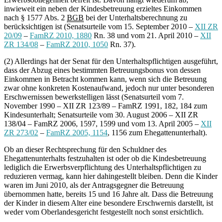
inwieweit ein neben der Kindesbetreuung erzieltes Einkommen
nach § 1577 Abs. 2
BGB
bei der Unterhaltsberechnung zu
berücksichtigen ist (Senatsurteile vom 15. September 2010 –
XII ZR
20/09
–
FamRZ 2010, 1880
Rn. 38 und vom 21. April 2010 –
XII
ZR 134/08
–
FamRZ 2010, 1050
Rn. 37).
(2) Allerdings hat der Senat für den Unterhaltspflichtigen ausgeführt,
dass der Abzug eines bestimmten Betreuungsbonus von dessen
Einkommen in Betracht kommen kann, wenn sich die Betreuung
zwar ohne konkreten Kostenaufwand, jedoch nur unter besonderen
Erschwernissen bewerkstelligen lässt (Senatsurteil vom 7.
November 1990 – XII ZR 123/89 – FamRZ 1991, 182, 184 zum
Kindesunterhalt; Senatsurteile vom 30. August 2006 – XII ZR
138/04 – FamRZ 2006, 1597, 1599 und vom 13. April 2005 –
XII
ZR 273/02
–
FamRZ 2005, 1154
, 1156 zum Ehegattenunterhalt).
Ob an dieser Rechtsprechung für den Schuldner des
Ehegattenunterhalts festzuhalten ist oder ob die Kindesbetreuung
lediglich die Erwerbsverpflichtung des Unterhaltspflichtigen zu
reduzieren vermag, kann hier dahingestellt bleiben. Denn die Kinder
waren im Juni 2010, als der Antragsgegner die Betreuung
übernommen hatte, bereits 15 und 16 Jahre alt. Dass die Betreuung
der Kinder in diesem Alter eine besondere Erschwernis darstellt, ist
weder vom Oberlandesgericht festgestellt noch sonst ersichtlich.