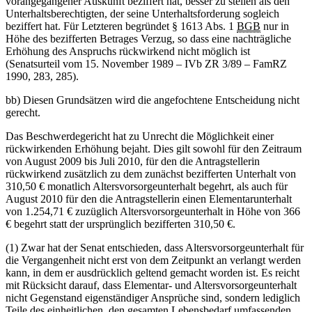
vorangegangener Auskunft beziffert hat, besser zu stellen als den
Unterhaltsberechtigten, der seine Unterhaltsforderung sogleich
beziffert hat. Für Letzteren begründet § 1613 Abs. 1
BGB
nur in
Höhe des bezifferten Betrages Verzug, so dass eine nachträgliche
Erhöhung des Anspruchs rückwirkend nicht möglich ist
(Senatsurteil vom 15. November 1989 – IVb ZR 3/89 – FamRZ
1990, 283, 285).
bb) Diesen Grundsätzen wird die angefochtene Entscheidung nicht
gerecht.
Das Beschwerdegericht hat zu Unrecht die Möglichkeit einer
rückwirkenden Erhöhung bejaht. Dies gilt sowohl für den Zeitraum
von August 2009 bis Juli 2010, für den die Antragstellerin
rückwirkend zusätzlich zu dem zunächst bezifferten Unterhalt von
310,50 € monatlich Altersvorsorgeunterhalt begehrt, als auch für
August 2010 für den die Antragstellerin einen Elementarunterhalt
von 1.254,71 € zuzüglich Altersvorsorgeunterhalt in Höhe von 366
€ begehrt statt der ursprünglich bezifferten 310,50 €.
(1) Zwar hat der Senat entschieden, dass Altersvorsorgeunterhalt für
die Vergangenheit nicht erst von dem Zeitpunkt an verlangt werden
kann, in dem er ausdrücklich geltend gemacht worden ist. Es reicht
mit Rücksicht darauf, dass Elementar- und Altersvorsorgeunterhalt
nicht Gegenstand eigenständiger Ansprüche sind, sondern lediglich
Teile des einheitlichen, den gesamten Lebensbedarf umfassenden