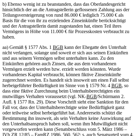
b) Ebenso wenig ist zu beanstanden, dass das Oberlandesgericht
hinsichtlich der an die Antragstellerin geflossenen Zahlung aus der
Teilungsversteigerung von rund 86.000 € lediglich 75.000 € als
Basis für die von ihr zu erzielenden Zinseinkünfte berücksichtigt
und der Antragstellerin damit zugestanden hat, einen Teil ihres
Vermögens in Höhe von 11.000 € für Prozesskosten verbraucht zu
haben.
aa) Gemäß § 1577 Abs. 1
BGB
kann der Ehegatte den Unterhalt
nicht verlangen, solange und soweit er sich aus seinen Einkünften
und aus seinem Vermögen selbst unterhalten kann. Zu den
Einkünften gehören auch Zinsen, die aus dem vorhandenen
Vermögen erzielt werden bzw. erzielt werden könnten. Wurde
vorhandenes Kapital verbraucht, können fiktive Zinseinkünfte
zugerechnet werden. Es handelt sich insoweit um einen Fall selbst
herbeigeführter Bedürftigkeit im Sinne von § 1579 Nr. 4
BGB
, so
dass eine fiktive Zurechnung beim Unterhaltsberechtigten ein
mutwilliges Verhalten voraussetzt (vgl. NK-
BGB
/Schürmann 2.
Aufl. § 1577 Rn. 29). Diese Vorschrift sieht eine Sanktion für den
Fall vor, dass der Unterhaltsberechtigte seine Bedürftigkeit ganz
oder teilweise selbst herbeigeführt hat. Andererseits schützt die
Bestimmung ihn insoweit, als sein Verhalten keine Auswirkung auf
den Unterhaltsanspruch haben soll, wenn ihm Mutwilligkeit nicht
vorgeworfen werden kann (Senatsbeschluss vom 5. März 1986 –
IVb ZR 12/85 – FamRZ 1986, 560, 562; s. auch Senatsurteil vom 4.