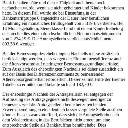
Bank behalten hätte und dieser Tätigkeit auch heute noch
nachgehen würde, wenn sie nicht geheiratet und Kinder bekommen
hätte. In diesem Fall würde sie bei Einstufung in der
Bankentarifgruppe 6 angesichts der Dauer ihrer beruflichen
Erfahrung ein monatliches Bruttogehalt von 3.319 € verdienen. Bei
14 Monatsgehältern, Steuerklasse I und mit einem Kinderfreibetrag
entspreche dies einem durchschnittlichen Nettomonatseinkommen
von 2.274,19 €. Die Antragstellerin verdiene tatsächlich netto
803,58 € weniger.
Bei der Bemessung des ehebedingten Nachteils müsse zusätzlich
berücksichtigt werden, dass wegen der Einkommensdifferenz auch
die Altersvorsorge auf niedrigerer Bemessungsgrundlage erfolge.
Zum Ausgleich des ehebedingten Nachteils sei daher zusätzlich ein
auf der Basis des Differenzeinkommens zu bemessender
Altersvorsorgeunterhalt erforderlich. Dieser sei mit Hilfe der Bremer
Tabelle zu ermitteln und belaufe sich auf 182,30 €.
Der ehebedingte Nachteil der Antragstellerin sei entgegen der
Auffassung des Antragsgegners nicht deswegen niedriger zu
bemessen, weil die Antragstellerin heute bei zureichenden
Erwerbsbemühungen eine deutlich besser vergütete Stelle ausüben
könnte. Es sei zwar zutreffend, dass sich die Antragstellerin nach
dem Wiedereinstieg in das Berufsleben nicht erneut um eine
entsprechende Stelle als Bankkauffrau bemüht habe. Dies