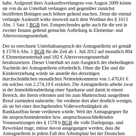
habe. Aufgrund ihres Auskunftsverlangens von August 2009 könne
sie von da an Unterhalt verlangen und gegenüber zunächst
bezifferten Beträgen auch höhere geltend machen. Denn die einmal
verlangte Auskunft wirke insoweit nach dem Wortlaut des § 1613
Abs. 1 Satz 1
BGB
fort. Entsprechendes gelte auch für die erst in
zweiter Instanz geltend gemachte Aufteilung in Elementar- und
Altersvorsorgeunterhalt.
Der so errechnete Unterhaltsanspruch der Antragstellerin sei gemäß
§ 1578 b Abs. 1
BGB
für die Zeit ab 1. Juli 2012 auf monatlich 804
€ Elementarunterhalt und 182 € Altersvorsorgeunterhalt
herabzusetzen. Dieser Unterhalt sei zum Ausgleich der ehebedingten
Nachteile der Antragstellerin erforderlich. Ohne die Ehe und die
Kindererziehung würde sie anstelle des derzeitigen
durchschnittlichen monatlichen Nettoeinkommens von 1.470,61 €
ein solches von 2.274,19 € erzielen. Die Antragstellerin arbeite zwar
in der Immobilienabteilung einer Sparkasse und damit in einem
Bereich, der ihrem erlernten und bis zum Mutterschutz ausgeübten
Beruf zumindest nahestehe. Sie verdiene dort aber deutlich weniger,
als sie bei einer durchgehenden Vollerwerbstätigkeit als
Bankkauffrau heute verdienen würde. Weil der Antragsgegner für
die anspruchsmindernden bzw. anspruchsausschließenden
Voraussetzungen des § 1578 b
BGB
die volle Darlegungs- und
Beweislast trage, müsse davon ausgegangen werden, dass die
Antragstellerin in jedem Fall den Arbeitsplatz bei der Deutschen