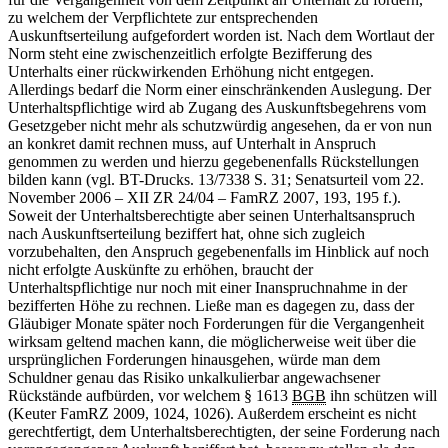
zu welchem der Verpflichtete zur entsprechenden
Auskunftserteilung aufgefordert worden ist. Nach dem Wortlaut der
Norm steht eine zwischenzeitlich erfolgte Bezifferung des
Unterhalts einer rückwirkenden Erhöhung nicht entgegen.
Allerdings bedarf die Norm einer einschränkenden Auslegung. Der
Unterhaltspflichtige wird ab Zugang des Auskunftsbegehrens vom
Gesetzgeber nicht mehr als schutzwürdig angesehen, da er von nun
an konkret damit rechnen muss, auf Unterhalt in Anspruch
genommen zu werden und hierzu gegebenenfalls Rückstellungen
bilden kann (vgl. BT-Drucks. 13/7338 S. 31; Senatsurteil vom 22.
November 2006 – XII ZR 24/04 – FamRZ 2007, 193, 195 f.).
Soweit der Unterhaltsberechtigte aber seinen Unterhaltsanspruch
nach Auskunftserteilung beziffert hat, ohne sich zugleich
vorzubehalten, den Anspruch gegebenenfalls im Hinblick auf noch
nicht erfolgte Auskünfte zu erhöhen, braucht der
Unterhaltspflichtige nur noch mit einer Inanspruchnahme in der
bezifferten Höhe zu rechnen. Ließe man es dagegen zu, dass der
Gläubiger Monate später noch Forderungen für die Vergangenheit
wirksam geltend machen kann, die möglicherweise weit über die
ursprünglichen Forderungen hinausgehen, würde man dem
Schuldner genau das Risiko unkalkulierbar angewachsener
Rückstände aufbürden, vor welchem § 1613
BGB
ihn schützen will
(Keuter FamRZ 2009, 1024, 1026). Außerdem erscheint es nicht
gerechtfertigt, dem Unterhaltsberechtigten, der seine Forderung nach