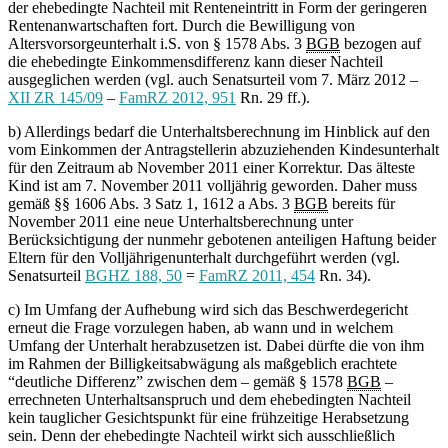
der ehebedingte Nachteil mit Renteneintritt in Form der geringeren
Rentenanwartschaften fort. Durch die Bewilligung von
Altersvorsorgeunterhalt i.S. von § 1578 Abs. 3
BGB
bezogen auf
die ehebedingte Einkommensdifferenz kann dieser Nachteil
ausgeglichen werden (vgl. auch Senatsurteil vom 7. März 2012 –
XII ZR 145/09
–
FamRZ 2012, 951
Rn. 29 ff.).
b) Allerdings bedarf die Unterhaltsberechnung im Hinblick auf den
vom Einkommen der Antragstellerin abzuziehenden Kindesunterhalt
für den Zeitraum ab November 2011 einer Korrektur. Das älteste
Kind ist am 7. November 2011 volljährig geworden. Daher muss
gemäß §§ 1606 Abs. 3 Satz 1, 1612 a Abs. 3
BGB
bereits für
November 2011 eine neue Unterhaltsberechnung unter
Berücksichtigung der nunmehr gebotenen anteiligen Haftung beider
Eltern für den Volljährigenunterhalt durchgeführt werden (vgl.
Senatsurteil
BGHZ 188, 50
=
FamRZ 2011, 454
Rn. 34).
c) Im Umfang der Aufhebung wird sich das Beschwerdegericht
erneut die Frage vorzulegen haben, ab wann und in welchem
Umfang der Unterhalt herabzusetzen ist. Dabei dürfte die von ihm
im Rahmen der Billigkeitsabwägung als maßgeblich erachtete
“deutliche Differenz” zwischen dem – gemäß § 1578
BGB
–
errechneten Unterhaltsanspruch und dem ehebedingten Nachteil
kein tauglicher Gesichtspunkt für eine frühzeitige Herabsetzung
sein. Denn der ehebedingte Nachteil wirkt sich ausschließlich