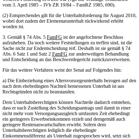
vom 3. April 1985 – IVb ZR 19/84 – FamRZ 1985, 690).
(2) Entsprechendes gilt für die Unterhaltsforderung für August 2010,
wobei dort zudem der Elementarunterhalt rückwirkend erhöht
worden ist.
3. Gemäß § 74 Abs. 5
FamFG
ist der angefochtene Beschluss
aufzuheben. Da noch weitere Feststellungen zu treffen sind, ist die
Sache nicht zur Endentscheidung reif. Deshalb ist sie gemäß § 74
Abs. 6 Satz 1 und Satz 2
FamFG
zur anderweitigen Behandlung
und Entscheidung an das Beschwerdegericht zurückzuverweisen.
Für das weitere Verfahren weist der Senat auf Folgendes hin:
a) Die Einbeziehung eines Altersvorsorgeunterhalts bezogen auf den
nach dem ehebedingten Nachteil bemessenen Unterhalt ist aus
Rechtsgründen nicht zu beanstanden.
Dem Unterhaltsberechtigten können Nachteile dadurch entstehen,
dass er nach Zustellung des Scheidungsantrags und damit in einer
nicht mehr vom Versorgungsausgleich umfassten Zeit ehebedingt
ein geringeres Erwerbseinkommen erzielt und demgemäß auch
geringere Rentenanwartschaften erwirbt. Sofern dem
Unterhaltsberechtigten lediglich die ehebedingte
Einkommensdifferenz als Unterhalt zugesprochen wird, setzt sich