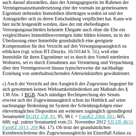
auch darauf abzustellen, dass der Antragsgegnerin im Rahmen der
Vermögensauseinandersetzung eine der vormals im gemeinsamen
Eigentum stehenden Immobilien übertragen worden ist und der
Antragsteller sich zu deren Entschuldung verpflichtet hat. Kann wie
hier nicht festgestellt werden, dass der mit ehebedingten
Versorgungsnachteilen belastete Ehegatte auch ohne die Ehe ein
vergleichbares Immobilienvermögen hätte bilden können, ist in der
Überlassung einer Immobilie grundsätzlich eine geeignete
Kompensation für den Verzicht auf den Versorgungsausgleich zu
erblicken (vgl. schon BT-Drucks. 16/10144 S. 51), weil eine
Immobilie für ihren Eigentümer sei es durch den Vorteil mietfreien
Wohnens, sei es durch Einnahmen aus Vermietung und Verpachtung
über den Vermögenswert hinaus typischerweise die nachhaltige
Erzielung von unterhaltssichernden Alterseinkünften gewährleistet.
c) Auch der Verzicht auf den Ausgleich des Zugewinns begegnet für
sich genommen keinen Wirksamkeitsbedenken am Maßstab des §
138 Abs. 1
BGB
. Nach ständiger Rechtsprechung des Senats
erweist sich der Zugewinnausgleich schon im Hinblick auf seine
nachrangige Bedeutung im System der Scheidungsfolgen einer
ehevertraglichen Disposition am weitesten zugänglich (grundlegend
Senatsurteil
BGHZ 158, 81
, 95, 98 f. =
FamRZ 2004, 601
, 605,
608; vgl. zuletzt Senatsurteil vom 21. November 2012
XII ZR 48/11
FamRZ 2013, 269
Rn. 17). Ob trotz der grundsätzlichen
Kernbereichsferne des Zugewinnausgleichs im Einzelfall Anlass zu