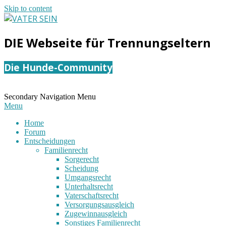
Skip to content
VATER
DIE Webseite für Trennungseltern
SEIN
Die Hunde-Community
Secondary Navigation Menu
Menu
Home
Forum
Entscheidungen
Familienrecht
Sorgerecht
Scheidung
Umgangsrecht
Unterhaltsrecht
Vaterschaftsrecht
Versorgungsausgleich
Zugewinnausgleich
Sonstiges Familienrecht