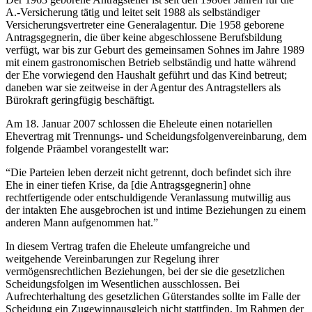
A.-Versicherung tätig und leitet seit 1988 als selbständiger
Versicherungsvertreter eine Generalagentur. Die 1958 geborene
Antragsgegnerin, die über keine abgeschlossene Berufsbildung
verfügt, war bis zur Geburt des gemeinsamen Sohnes im Jahre 1989
mit einem gastronomischen Betrieb selbständig und hatte während
der Ehe vorwiegend den Haushalt geführt und das Kind betreut;
daneben war sie zeitweise in der Agentur des Antragstellers als
Bürokraft geringfügig beschäftigt.
Am 18. Januar 2007 schlossen die Eheleute einen notariellen
Ehevertrag mit Trennungs- und Scheidungsfolgenvereinbarung, dem
folgende Präambel vorangestellt war:
“Die Parteien leben derzeit nicht getrennt, doch befindet sich ihre
Ehe in einer tiefen Krise, da [die Antragsgegnerin] ohne
rechtfertigende oder entschuldigende Veranlassung mutwillig aus
der intakten Ehe ausgebrochen ist und intime Beziehungen zu einem
anderen Mann aufgenommen hat.”
In diesem Vertrag trafen die Eheleute umfangreiche und
weitgehende Vereinbarungen zur Regelung ihrer
vermögensrechtlichen Beziehungen, bei der sie die gesetzlichen
Scheidungsfolgen im Wesentlichen ausschlossen. Bei
Aufrechterhaltung des gesetzlichen Güterstandes sollte im Falle der
Scheidung ein Zugewinnausgleich nicht stattfinden. Im Rahmen der