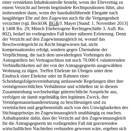
einer verstärkten Inhaltskontrolle besteht, wenn der Ehevertrag zu
einem Verzicht auf bereits begründete Rechtspositionen führt, also
insbesondere dann, wenn der haushaltsführende Ehegatte nach
langjähriger Ehe auf den Zugewinn auch für die Vergangenheit
verzichtet (vgl. BeckOK
BGB
/J. Mayer [Stand: 1. November 2013]
§ 1408 Rn. 29; Münch Ehebezogene Rechtsgeschäfte 3. Aufl. Rn.
802), bedarf im vorliegenden Fall keiner näheren Erörterung. Denn
der Verzicht auf den Zugewinnausgleich ist, worauf das
Beschwerdegericht zu Recht hingewiesen hat, nicht
kompensationslos erfolgt, sondern gegen Übernahme der
Verpflichtung, die nach dem unwiderlegten Vorbringen des
Antragstellers bei Vertragsschluss mit noch 70.000 € valutierenden
Verbindlichkeiten auf der von der Antragsgegnerin ausgewählten
Wohnung zu tilgen. Treffen Eheleute im Übrigen unter dem
Eindruck einer Ehekrise oder im Rahmen einer
Scheidungsfolgenvereinbarung umfassende Regelungen über ihre
vermögensrechtlichen Verhältnisse und schließen sie in diesem
Zusammenhang wechselseitige güterrechtliche Ansprüche aus,
verfolgen sie damit regelmäßig den legitimen Zweck, ihre
Vermögensauseinandersetzung zu beschleunigen und zu
vereinfachen und gegebenenfalls auch von den Unwägbarkeiten des
Stichtagsprinzips im Zugewinnausgleich unabhängig zu machen.
Anhaltspunkte dafür, dass der Verzicht auf den Zugewinnausgleich
für die Antragsgegnerin im vorliegenden Fall mit gravierenden
wirtschaftlichen Nachteilen verbunden gewesen wäre, ergeben sich