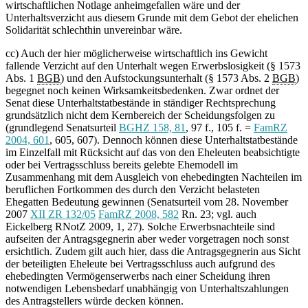
wirtschaftlichen Notlage anheimgefallen wäre und der
Unterhaltsverzicht aus diesem Grunde mit dem Gebot der ehelichen
Solidarität schlechthin unvereinbar wäre.
cc) Auch der hier möglicherweise wirtschaftlich ins Gewicht
fallende Verzicht auf den Unterhalt wegen Erwerbslosigkeit (§ 1573
Abs. 1
BGB
) und den Aufstockungsunterhalt (§ 1573 Abs. 2
BGB
)
begegnet noch keinen Wirksamkeitsbedenken. Zwar ordnet der
Senat diese Unterhaltstatbestände in ständiger Rechtsprechung
grundsätzlich nicht dem Kernbereich der Scheidungsfolgen zu
(grundlegend Senatsurteil
BGHZ 158, 81
, 97 f., 105 f. =
FamRZ
2004, 601
, 605, 607). Dennoch können diese Unterhaltstatbestände
im Einzelfall mit Rücksicht auf das von den Eheleuten beabsichtigte
oder bei Vertragsschluss bereits gelebte Ehemodell im
Zusammenhang mit dem Ausgleich von ehebedingten Nachteilen im
beruflichen Fortkommen des durch den Verzicht belasteten
Ehegatten Bedeutung gewinnen (Senatsurteil vom 28. November
2007
XII ZR 132/05
FamRZ 2008, 582
Rn. 23; vgl. auch
Eickelberg RNotZ 2009, 1, 27). Solche Erwerbsnachteile sind
aufseiten der Antragsgegnerin aber weder vorgetragen noch sonst
ersichtlich. Zudem gilt auch hier, dass die Antragsgegnerin aus Sicht
der beteiligten Eheleute bei Vertragsschluss auch aufgrund des
ehebedingten Vermögenserwerbs nach einer Scheidung ihren
notwendigen Lebensbedarf unabhängig von Unterhaltszahlungen
des Antragstellers würde decken können.