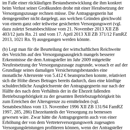
im Falle einer rückläufigen Bestandsentwicklung die ihm konkret
beim Verlust seiner Großkunden drohe mit einer Herabsetzung der
Versorgungszusage rechnen müsse. Die Antragsgegnerin hat
demgegenüber nicht dargelegt, aus welchen Gründen gleichwohl
von einem ganz oder teilweise gesicherten Versorgungswert (vgl.
dazu zuletzt Senatsbeschlüsse vom 21. November 2013 XII ZB
403/12 juris Rn. 21 und vom 17. April 2013 XII ZB 371/12 FamRZ
2013, 1021 Rn. 9) ausgegangen werden könnte.
(b) Legt man für die Beurteilung der wirtschaftlichen Reichweite
des Verzichts auf den Versorgungsausgleich mangels besserer
Erkenntnisse die dem Antragsteller im Jahr 2009 mitgeteilte
Neufestsetzung der Versorgungszusage zugrunde, wonach er auf der
Grundlage seines damaligen Versicherungsbestandes eine
monatliche Altersrente von 5.412 € beanspruchen konnte, relativiert
sich die Höhe dieses Betrages bereits dadurch, dass eine künftige
schuldrechtliche Ausgleichsrente der Antragsgegnerin nur nach der
Hälfte des nach dem Verhältnis der in die Ehezeit fallenden
Betriebszugehörigkeit zu der gesamten Betriebszugehörigkeit bis
zum Erreichen der Altersgrenze zu ermittelnden (vgl.
Senatsbeschluss vom 13. November 1996 XII ZB 131/94 FamRZ
1997, 285, 286) Ehezeitanteils der Versorgung zu bemessen
gewesen wäre. Zwar hätte die Antragsgegnerin auch von einer
Erhöhung der von dem Vertreterversorgungswerk zugesagten
Versorgungsleistungen profitieren können, wenn der Antragsteller