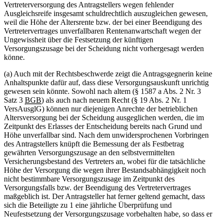
Vertreterversorgung des Antragstellers wegen fehlender
Ausgleichsreife insgesamt schuldrechtlich auszugleichen gewesen,
weil die Höhe der Altersrente bzw. der bei einer Beendigung des
Vertretervertrages unverfallbaren Rentenanwartschaft wegen der
Ungewissheit über die Festsetzung der künftigen
Versorgungszusage bei der Scheidung nicht vorhergesagt werden
könne.
(a) Auch mit der Rechtsbeschwerde zeigt die Antragsgegnerin keine
Anhaltspunkte dafür auf, dass diese Versorgungsauskunft unrichtig
gewesen sein könnte. Sowohl nach altem (§ 1587 a Abs. 2 Nr. 3
Satz 3
BGB
) als auch nach neuem Recht (§ 19 Abs. 2 Nr. 1
VersAusglG) können nur diejenigen Anrechte der betrieblichen
Altersversorgung bei der Scheidung ausgeglichen werden, die im
Zeitpunkt des Erlasses der Entscheidung bereits nach Grund und
Höhe unverfallbar sind. Nach dem unwidersprochenen Vorbringen
des Antragstellers knüpft die Bemessung der als Festbetrag
gewährten Versorgungszusage an den selbstvermittelten
Versicherungsbestand des Vertreters an, wobei für die tatsächliche
Höhe der Versorgung die wegen ihrer Bestandsabhängigkeit noch
nicht bestimmbare Versorgungszusage im Zeitpunkt des
Versorgungsfalls bzw. der Beendigung des Vertretervertrages
maßgeblich ist. Der Antragsteller hat ferner geltend gemacht, dass
sich die Beteiligte zu 1 eine jährliche Überprüfung und
Neufestsetzung der Versorgungszusage vorbehalten habe, so dass er