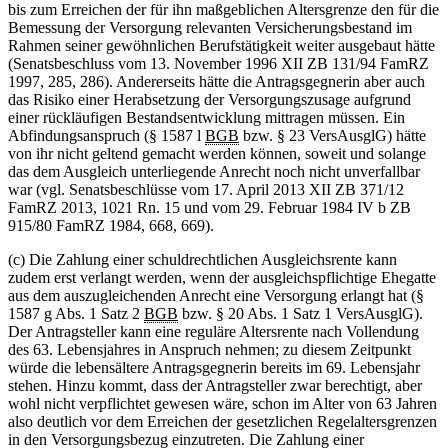
bis zum Erreichen der für ihn maßgeblichen Altersgrenze den für die
Bemessung der Versorgung relevanten Versicherungsbestand im
Rahmen seiner gewöhnlichen Berufstätigkeit weiter ausgebaut hätte
(Senatsbeschluss vom 13. November 1996 XII ZB 131/94 FamRZ
1997, 285, 286). Andererseits hätte die Antragsgegnerin aber auch
das Risiko einer Herabsetzung der Versorgungszusage aufgrund
einer rückläufigen Bestandsentwicklung mittragen müssen. Ein
Abfindungsanspruch (§ 1587 l
BGB
bzw. § 23 VersAusglG) hätte
von ihr nicht geltend gemacht werden können, soweit und solange
das dem Ausgleich unterliegende Anrecht noch nicht unverfallbar
war (vgl. Senatsbeschlüsse vom 17. April 2013 XII ZB 371/12
FamRZ 2013, 1021 Rn. 15 und vom 29. Februar 1984 IV b ZB
915/80 FamRZ 1984, 668, 669).
(c) Die Zahlung einer schuldrechtlichen Ausgleichsrente kann
zudem erst verlangt werden, wenn der ausgleichspflichtige Ehegatte
aus dem auszugleichenden Anrecht eine Versorgung erlangt hat (§
1587 g Abs. 1 Satz 2
BGB
bzw. § 20 Abs. 1 Satz 1 VersAusglG).
Der Antragsteller kann eine reguläre Altersrente nach Vollendung
des 63. Lebensjahres in Anspruch nehmen; zu diesem Zeitpunkt
würde die lebensältere Antragsgegnerin bereits im 69. Lebensjahr
stehen. Hinzu kommt, dass der Antragsteller zwar berechtigt, aber
wohl nicht verpflichtet gewesen wäre, schon im Alter von 63 Jahren
also deutlich vor dem Erreichen der gesetzlichen Regelaltersgrenzen
in den Versorgungsbezug einzutreten. Die Zahlung einer