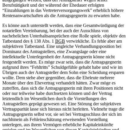
Berufstätigkeit und der während der Ehedauer erfolgten
“Einzahlungen in das Vertreterversorgungswerk” erheblich höhere
Rentenanwartschaften als die Antragsgegnerin zu erwarten habe.
Es könne auch unterstellt werden, dass eine Gesamtwürdigung der
notariellen Vereinbarung, bei der auch der Ausschluss von
nachehelichen Unterhaltsansprüchen eine Rolle spiele, objektiv den
Tatbestand des § 138 Abs. 1
BGB
verwirkliche. Es fehle aber am
subjektiven Tatbestand. Eine ungleiche Verhandlungsposition bei
Dominanz des Antragstellers, eine Zwangslage oder eine
intellektuelle Unterlegenheit der Antragsgegnerin könne nicht
festgestellt werden. Es möge zwar sein, dass die Antragsgegnerin
aufgrund ihres “Fehltritts” Schuldgefühle gehabt habe und wie im
Übrigen auch der Antragsteller dem Sohn eine Scheidung ersparen
wollte. Dem stehe aber gegenüber, dass die Eheleute mehrere
Monate über den Ehevertrag verhandelt hätten. Zwar möge es
zutreffen, dass sich die Antragsgegnerin mit ihren Positionen nicht
oder nur teilweise habe durchsetzen können und der Vertrag
letztendlich im Wesentlichen durch die Vorstellungen des
Antragstellers geprägt gewesen sei. Eine Störung der subjektiven
Vertragsparität lasse sich hieraus nicht herleiten. Vielmehr trage die
Antragsgegnerin selbst vor, sie sei bei Vertragsschluss der sich im
nachhinein als Fehleinschätzung erweisenden Vorstellung
unterlegen, aus ihrem Vermögen erhebliche Kapitaleinkünfte
erzielen und im Wesentlichen von diesen Kapitaleinkünften und