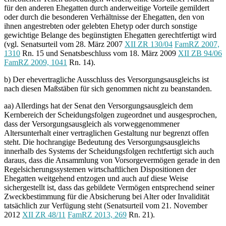
für den anderen Ehegatten durch anderweitige Vorteile gemildert
oder durch die besonderen Verhältnisse der Ehegatten, den von
ihnen angestrebten oder gelebten Ehetyp oder durch sonstige
gewichtige Belange des begünstigten Ehegatten gerechtfertigt wird
(vgl. Senatsurteil vom 28. März 2007
XII ZR 130/04
FamRZ 2007,
1310
Rn. 15 und Senatsbeschluss vom 18. März 2009
XII ZB 94/06
FamRZ 2009, 1041
Rn. 14).
b) Der ehevertragliche Ausschluss des Versorgungsausgleichs ist
nach diesen Maßstäben für sich genommen nicht zu beanstanden.
aa) Allerdings hat der Senat den Versorgungsausgleich dem
Kernbereich der Scheidungsfolgen zugeordnet und ausgesprochen,
dass der Versorgungsausgleich als vorweggenommener
Altersunterhalt einer vertraglichen Gestaltung nur begrenzt offen
steht. Die hochrangige Bedeutung des Versorgungsausgleichs
innerhalb des Systems der Scheidungsfolgen rechtfertigt sich auch
daraus, dass die Ansammlung von Vorsorgevermögen gerade in den
Regelsicherungssystemen wirtschaftlichen Dispositionen der
Ehegatten weitgehend entzogen und auch auf diese Weise
sichergestellt ist, dass das gebildete Vermögen entsprechend seiner
Zweckbestimmung für die Absicherung bei Alter oder Invalidität
tatsächlich zur Verfügung steht (Senatsurteil vom 21. November
2012
XII ZR 48/11
FamRZ 2013, 269
Rn. 21).