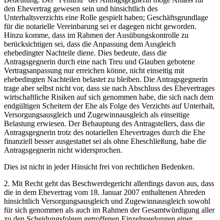
den Ehevertrag gewesen sein und hinsichtlich des
Unterhaltsverzichts eine Rolle gespielt haben; Geschäftsgrundlage
für die notarielle Vereinbarung sei er dagegen nicht geworden.
Hinzu komme, dass im Rahmen der Ausübungskontrolle zu
berücksichtigen sei, dass die Anpassung dem Ausgleich
ehebedingter Nachteile diene. Dies bedeute, dass die
Antragsgegnerin durch eine nach Treu und Glauben gebotene
Vertragsanpassung nur erreichen könne, nicht einseitig mit
ehebedingten Nachteilen belastet zu bleiben. Die Antragsgegnerin
trage aber selbst nicht vor, dass sie nach Abschluss des Ehevertrages
wirtschaftliche Risiken auf sich genommen habe, die sich nach dem
endgültigen Scheitern der Ehe als Folge des Verzichts auf Unterhalt,
Versorgungsausgleich und Zugewinnausgleich als einseitige
Belastung erwiesen. Der Behauptung des Antragstellers, dass die
Antragsgegnerin trotz des notariellen Ehevertrages durch die Ehe
finanziell besser ausgestattet sei als ohne Eheschließung, habe die
Antragsgegnerin nicht widersprochen.
Dies ist nicht in jeder Hinsicht frei von rechtlichen Bedenken.
2. Mit Recht geht das Beschwerdegericht allerdings davon aus, dass
die in dem Ehevertrag vom 18. Januar 2007 enthaltenen Abreden
hinsichtlich Versorgungsausgleich und Zugewinnausgleich sowohl
für sich genommen als auch im Rahmen der Gesamtwürdigung aller
zu den Scheidungsfolgen getroffenen Einzelregelungen einer