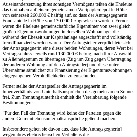
Auseinandersetzung ihres sonstigen Vermögens teilten die Eheleute
das Guthaben auf einem gemeinsamen Wertpapierdepot in Höhe
von seinerzeit 260.000 € hälftig auf, so dass der Antragsgegnerin
Fondsanteile in Höhe von 130.000 € zugewiesen wurden. Ferner
waren die Eheleute gemeinschaftliche Eigentümer von zwei gleich
großen Eigentumswohnungen in derselben Wohnanlage, die
während der Ehezeit zur Kapitalanlage angeschafft und vollständig
fremdfinanziert worden waren. Der Antragsteller verpflichtete sich,
der Antragsgegnerin eine dieser beiden Wohnungen, deren Wert bei
Vertragsschluss jeweils rund 130.000 € betrug, nach ihrer Auswahl
zu Alleineigentum zu übertragen (Zug-um-Zug gegen Übertragung
der anderen Wohnung auf den Antragsteller) und diese unter
Übernahme sämtlicher zur Finanzierung der Eigentumswohnungen
eingegangenen Verbindlichkeiten zu entschulden.
Ferner stellte der Antragsteller die Antragsgegnerin im
Innenverhältnis von Unterhaltsansprüchen des gemeinsamen Sohnes
frei. Zum Trennungsunterhalt enthielt die Vereinbarung folgende
Bestimmungen:
“Für den Fall der Trennung wird keine der Parteien gegen die
andere Getrenntlebensunterhaltsansprüche geltend machen.
Insbesondere gehen sie davon aus, dass [die Antragsgegnerin]
wegen ihres ehebrecherischen Verhaltens die