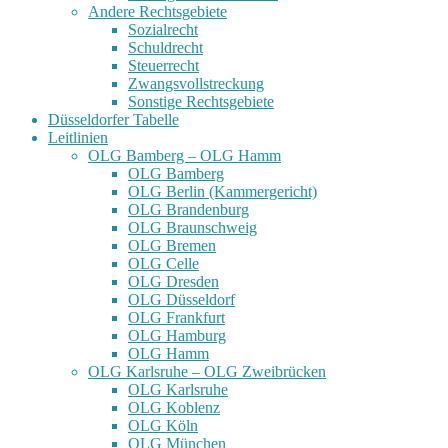
Andere Rechtsgebiete
Sozialrecht
Schuldrecht
Steuerrecht
Zwangsvollstreckung
Sonstige Rechtsgebiete
Düsseldorfer Tabelle
Leitlinien
OLG Bamberg – OLG Hamm
OLG Bamberg
OLG Berlin (Kammergericht)
OLG Brandenburg
OLG Braunschweig
OLG Bremen
OLG Celle
OLG Dresden
OLG Düsseldorf
OLG Frankfurt
OLG Hamburg
OLG Hamm
OLG Karlsruhe – OLG Zweibrücken
OLG Karlsruhe
OLG Koblenz
OLG Köln
OLG München