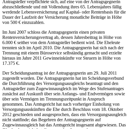
Antragsteller verpflichtete sich, auf eine von der Antragsgegnerin
abzuschließende und mit Vollendung ihres 65. Lebensjahres fällig
werdende Lebensversicherung auf Kapital- oder Rentenbasis für die
Dauer der Laufzeit der Versicherung monatliche Beiträge in Höhe
von 500 € einzuzahlen.
Im Juni 2007 schloss die Antragsgegnerin einen privaten
Rentenversicherungsvertrag ab, dessen Jahresbeitrag in Höhe von
6.000 € seither von dem Antragsteller bedient wird. Die Eheleute
trennten sich im April 2010. Die Antragsgegnerin hat sich nach der
Trennung mit einem Büroservice selbständig gemacht und erzielte
hieraus im Jahre 2011 Gewinneinkünfte vor Steuern in Höhe von
17.375 €.
Der Scheidungsantrag ist der Antragsgegnerin am 29. Juli 2011
zugestellt worden. Die Antragsgegnerin hat im Scheidungsverbund
die Durchführung des Versorgungsausgleichs beantragt und den
Antragsteller zum Zugewinnausgleich im Wege des Stufenantrages
zunächst auf Auskunft über sein Anfangs- und Endvermögen sowie
über sein Vermögen im Trennungszeitpunkt in Anspruch
genommen. Das Amtsgericht hat nach vorheriger Einholung von
Versorgungsauskünften die Ehe durch Beschluss vom 18. Oktober
2012 geschieden und ausgesprochen, dass ein Versorgungsausgleich
nicht stattfinde; das Begehren der Antragsgegnerin auf
Zugewinnausgleich hat das Amtsgericht insgesamt abgewiesen. Das