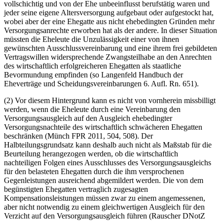
vollschichtig und von der Ehe unbeeinflusst berufstätig waren und
jeder seine eigene Altersversorgung aufgebaut oder aufgestockt hat,
wobei aber der eine Ehegatte aus nicht ehebedingten Gründen mehr
Versorgungsanrechte erworben hat als der andere. In dieser Situation
müssten die Eheleute die Unzulässigkeit einer von ihnen
gewünschten Ausschlussvereinbarung und eine ihrem frei gebildeten
Vertragswillen widersprechende Zwangsteilhabe an den Anrechten
des wirtschaftlich erfolgreicheren Ehegatten als staatliche
Bevormundung empfinden (so Langenfeld Handbuch der
Eheverträge und Scheidungsvereinbarungen 6. Aufl. Rn. 651).
(2) Vor diesem Hintergrund kann es nicht von vornherein missbilligt
werden, wenn die Eheleute durch eine Vereinbarung den
Versorgungsausgleich auf den Ausgleich ehebedingter
Versorgungsnachteile des wirtschaftlich schwächeren Ehegatten
beschränken (Münch FPR 2011, 504, 508). Der
Halbteilungsgrundsatz kann deshalb auch nicht als Maßstab für die
Beurteilung herangezogen werden, ob die wirtschaftlich
nachteiligen Folgen eines Ausschlusses des Versorgungsausgleichs
für den belasteten Ehegatten durch die ihm versprochenen
Gegenleistungen ausreichend abgemildert werden. Die von dem
begünstigten Ehegatten vertraglich zugesagten
Kompensationsleistungen müssen zwar zu einem angemessenen,
aber nicht notwendig zu einem gleichwertigen Ausgleich für den
Verzicht auf den Versorgungsausgleich führen (Rauscher DNotZ