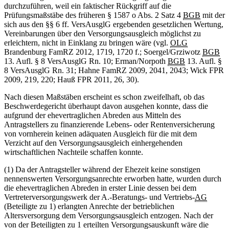
durchzuführen, weil ein faktischer Rückgriff auf die
Prüfungsmaßstäbe des früheren § 1587 o Abs. 2 Satz 4
BGB
mit der
sich aus den §§ 6 ff. VersAusglG ergebenden gesetzlichen Wertung,
Vereinbarungen über den Versorgungsausgleich möglichst zu
erleichtern, nicht in Einklang zu bringen wäre (vgl.
OLG
Brandenburg FamRZ 2012, 1719, 1720 f.; Soergel/Grziwotz
BGB
13. Aufl. § 8 VersAusglG Rn. 10; Erman/Norpoth
BGB
13. Aufl. §
8 VersAusglG Rn. 31; Hahne FamRZ 2009, 2041, 2043; Wick FPR
2009, 219, 220; Hauß FPR 2011, 26, 30).
Nach diesen Maßstäben erscheint es schon zweifelhaft, ob das
Beschwerdegericht überhaupt davon ausgehen konnte, dass die
aufgrund der ehevertraglichen Abreden aus Mitteln des
Antragstellers zu finanzierende Lebens- oder Rentenversicherung
von vornherein keinen adäquaten Ausgleich für die mit dem
Verzicht auf den Versorgungsausgleich einhergehenden
wirtschaftlichen Nachteile schaffen konnte.
(1) Da der Antragsteller während der Ehezeit keine sonstigen
nennenswerten Versorgungsanrechte erworben hatte, wurden durch
die ehevertraglichen Abreden in erster Linie dessen bei dem
Vertreterversorgungswerk der A.-Beratungs- und Vertriebs-
AG
(Beteiligte zu 1) erlangten Anrechte der betrieblichen
Altersversorgung dem Versorgungsausgleich entzogen. Nach der
von der Beteiligten zu 1 erteilten Versorgungsauskunft wäre die