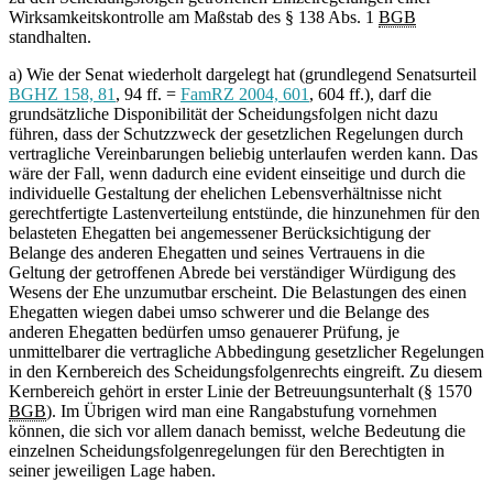
Wirksamkeitskontrolle am Maßstab des § 138 Abs. 1
BGB
standhalten.
a) Wie der Senat wiederholt dargelegt hat (grundlegend Senatsurteil
BGHZ 158, 81
, 94 ff. =
FamRZ 2004, 601
, 604 ff.), darf die
grundsätzliche Disponibilität der Scheidungsfolgen nicht dazu
führen, dass der Schutzzweck der gesetzlichen Regelungen durch
vertragliche Vereinbarungen beliebig unterlaufen werden kann. Das
wäre der Fall, wenn dadurch eine evident einseitige und durch die
individuelle Gestaltung der ehelichen Lebensverhältnisse nicht
gerechtfertigte Lastenverteilung entstünde, die hinzunehmen für den
belasteten Ehegatten bei angemessener Berücksichtigung der
Belange des anderen Ehegatten und seines Vertrauens in die
Geltung der getroffenen Abrede bei verständiger Würdigung des
Wesens der Ehe unzumutbar erscheint. Die Belastungen des einen
Ehegatten wiegen dabei umso schwerer und die Belange des
anderen Ehegatten bedürfen umso genauerer Prüfung, je
unmittelbarer die vertragliche Abbedingung gesetzlicher Regelungen
in den Kernbereich des Scheidungsfolgenrechts eingreift. Zu diesem
Kernbereich gehört in erster Linie der Betreuungsunterhalt (§ 1570
BGB
). Im Übrigen wird man eine Rangabstufung vornehmen
können, die sich vor allem danach bemisst, welche Bedeutung die
einzelnen Scheidungsfolgenregelungen für den Berechtigten in
seiner jeweiligen Lage haben.