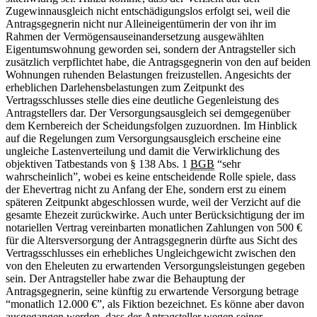
Zugewinnausgleich nicht entschädigungslos erfolgt sei, weil die
Antragsgegnerin nicht nur Alleineigentümerin der von ihr im
Rahmen der Vermögensauseinandersetzung ausgewählten
Eigentumswohnung geworden sei, sondern der Antragsteller sich
zusätzlich verpflichtet habe, die Antragsgegnerin von den auf beiden
Wohnungen ruhenden Belastungen freizustellen. Angesichts der
erheblichen Darlehensbelastungen zum Zeitpunkt des
Vertragsschlusses stelle dies eine deutliche Gegenleistung des
Antragstellers dar. Der Versorgungsausgleich sei demgegenüber
dem Kernbereich der Scheidungsfolgen zuzuordnen. Im Hinblick
auf die Regelungen zum Versorgungsausgleich erscheine eine
ungleiche Lastenverteilung und damit die Verwirklichung des
objektiven Tatbestands von § 138 Abs. 1
BGB
“sehr
wahrscheinlich”, wobei es keine entscheidende Rolle spiele, dass
der Ehevertrag nicht zu Anfang der Ehe, sondern erst zu einem
späteren Zeitpunkt abgeschlossen wurde, weil der Verzicht auf die
gesamte Ehezeit zurückwirke. Auch unter Berücksichtigung der im
notariellen Vertrag vereinbarten monatlichen Zahlungen von 500 €
für die Altersversorgung der Antragsgegnerin dürfte aus Sicht des
Vertragsschlusses ein erhebliches Ungleichgewicht zwischen den
von den Eheleuten zu erwartenden Versorgungsleistungen gegeben
sein. Der Antragsteller habe zwar die Behauptung der
Antragsgegnerin, seine künftig zu erwartende Versorgung betrage
“monatlich 12.000 €”, als Fiktion bezeichnet. Es könne aber davon
ausgegangen werden, dass der Antragsteller wegen seiner