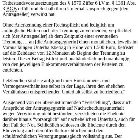
Tatbestandsvoraussetzungen des § 1579 Ziffer 6 i.V.m. § 1361 Abs.
3
BGB
erfüllt und deshalb ihren Unterhaltsanspruch gegen [den
Antragsteller] verwirkt hat.
Ohne Anerkennung einer Rechtspflicht und lediglich um
anfängliche Härten nach der Trennung zu vermeiden, verpflichtet
sich [der Antragsteller] ab dem Zeitpunkt einer eventuellen
Trennung … an [die Antragsgegnerin] einen monatlichen, jeweils im
Voraus fälligen Unterhaltsbetrag in Höhe von 1.500 Euro, befristet
auf die Zeitdauer von 12 Monaten ab Beginn der Trennung zu
leisten. Dieser Betrag ist fest und unabänderlich und unabhängig
von den jeweiligen Einkommensverhältnissen der Parteien zu
entrichten.
Letztendlich sind sie aufgrund ihrer Einkommens- und
Vermögensverhältnisse selbst in der Lage, ihren den ehelichen
Verhältnissen entsprechenden Unterhalt selbst zu befriedigen.”
Ausgehend von der übereinstimmenden “Feststellung”, dass auch
Ansprüche der Antragsgegnerin auf Nachscheidungsunterhalt
wegen Verwirkung nicht bestünden, verzichteten die Eheleute
darüber hinaus “vorsorglich” auf nachehelichen Unterhalt, auch für
den Fall der Not. Schließlich schlossen die Eheleute durch den
Ehevertrag auch den öffentlich-rechtlichen und den
schuldrechtlichen Versorgungsausgleich vollständig aus. Der