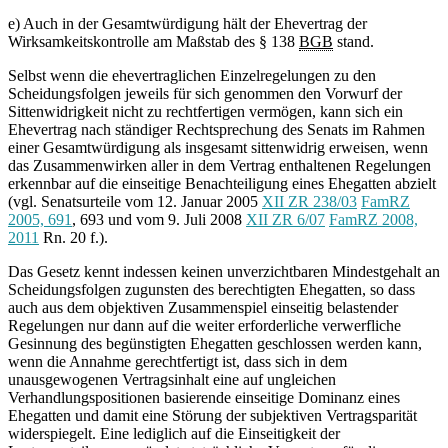
e) Auch in der Gesamtwürdigung hält der Ehevertrag der
Wirksamkeitskontrolle am Maßstab des § 138
BGB
stand.
Selbst wenn die ehevertraglichen Einzelregelungen zu den
Scheidungsfolgen jeweils für sich genommen den Vorwurf der
Sittenwidrigkeit nicht zu rechtfertigen vermögen, kann sich ein
Ehevertrag nach ständiger Rechtsprechung des Senats im Rahmen
einer Gesamtwürdigung als insgesamt sittenwidrig erweisen, wenn
das Zusammenwirken aller in dem Vertrag enthaltenen Regelungen
erkennbar auf die einseitige Benachteiligung eines Ehegatten abzielt
(vgl. Senatsurteile vom 12. Januar 2005
XII ZR 238/03
FamRZ
2005, 691
, 693 und vom 9. Juli 2008
XII ZR 6/07
FamRZ 2008,
2011
Rn. 20 f.).
Das Gesetz kennt indessen keinen unverzichtbaren Mindestgehalt an
Scheidungsfolgen zugunsten des berechtigten Ehegatten, so dass
auch aus dem objektiven Zusammenspiel einseitig belastender
Regelungen nur dann auf die weiter erforderliche verwerfliche
Gesinnung des begünstigten Ehegatten geschlossen werden kann,
wenn die Annahme gerechtfertigt ist, dass sich in dem
unausgewogenen Vertragsinhalt eine auf ungleichen
Verhandlungspositionen basierende einseitige Dominanz eines
Ehegatten und damit eine Störung der subjektiven Vertragsparität
widerspiegelt. Eine lediglich auf die Einseitigkeit der