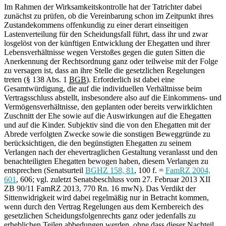
Im Rahmen der Wirksamkeitskontrolle hat der Tatrichter dabei
zunächst zu prüfen, ob die Vereinbarung schon im Zeitpunkt ihres
Zustandekommens offenkundig zu einer derart einseitigen
Lastenverteilung für den Scheidungsfall führt, dass ihr und zwar
losgelöst von der künftigen Entwicklung der Ehegatten und ihrer
Lebensverhältnisse wegen Verstoßes gegen die guten Sitten die
Anerkennung der Rechtsordnung ganz oder teilweise mit der Folge
zu versagen ist, dass an ihre Stelle die gesetzlichen Regelungen
treten (§ 138 Abs. 1
BGB
). Erforderlich ist dabei eine
Gesamtwürdigung, die auf die individuellen Verhältnisse beim
Vertragsschluss abstellt, insbesondere also auf die Einkommens- und
Vermögensverhältnisse, den geplanten oder bereits verwirklichten
Zuschnitt der Ehe sowie auf die Auswirkungen auf die Ehegatten
und auf die Kinder. Subjektiv sind die von den Ehegatten mit der
Abrede verfolgten Zwecke sowie die sonstigen Beweggründe zu
berücksichtigen, die den begünstigten Ehegatten zu seinem
Verlangen nach der ehevertraglichen Gestaltung veranlasst und den
benachteiligten Ehegatten bewogen haben, diesem Verlangen zu
entsprechen (Senatsurteil
BGHZ 158, 81
, 100 f. =
FamRZ 2004,
601
, 606; vgl. zuletzt Senatsbeschluss vom 27. Februar 2013 XII
ZB 90/11 FamRZ 2013, 770 Rn. 16 mwN). Das Verdikt der
Sittenwidrigkeit wird dabei regelmäßig nur in Betracht kommen,
wenn durch den Vertrag Regelungen aus dem Kernbereich des
gesetzlichen Scheidungsfolgenrechts ganz oder jedenfalls zu
erheblichen Teilen abbedungen werden, ohne dass dieser Nachteil