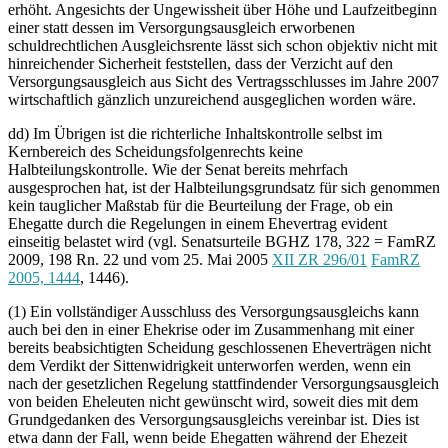
erhöht. Angesichts der Ungewissheit über Höhe und Laufzeitbeginn
einer statt dessen im Versorgungsausgleich erworbenen
schuldrechtlichen Ausgleichsrente lässt sich schon objektiv nicht mit
hinreichender Sicherheit feststellen, dass der Verzicht auf den
Versorgungsausgleich aus Sicht des Vertragsschlusses im Jahre 2007
wirtschaftlich gänzlich unzureichend ausgeglichen worden wäre.
dd) Im Übrigen ist die richterliche Inhaltskontrolle selbst im
Kernbereich des Scheidungsfolgenrechts keine
Halbteilungskontrolle. Wie der Senat bereits mehrfach
ausgesprochen hat, ist der Halbteilungsgrundsatz für sich genommen
kein tauglicher Maßstab für die Beurteilung der Frage, ob ein
Ehegatte durch die Regelungen in einem Ehevertrag evident
einseitig belastet wird (vgl. Senatsurteile BGHZ 178, 322 = FamRZ
2009, 198 Rn. 22 und vom 25. Mai 2005
XII ZR 296/01
FamRZ
2005, 1444
, 1446).
(1) Ein vollständiger Ausschluss des Versorgungsausgleichs kann
auch bei den in einer Ehekrise oder im Zusammenhang mit einer
bereits beabsichtigten Scheidung geschlossenen Eheverträgen nicht
dem Verdikt der Sittenwidrigkeit unterworfen werden, wenn ein
nach der gesetzlichen Regelung stattfindender Versorgungsausgleich
von beiden Eheleuten nicht gewünscht wird, soweit dies mit dem
Grundgedanken des Versorgungsausgleichs vereinbar ist. Dies ist
etwa dann der Fall, wenn beide Ehegatten während der Ehezeit