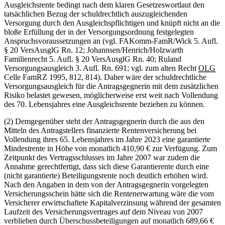
Ausgleichsrente bedingt nach dem klaren Gesetzeswortlaut den
tatsächlichen Bezug der schuldrechtlich auszugleichenden
Versorgung durch den Ausgleichspflichtigen und knüpft nicht an die
bloße Erfüllung der in der Versorgungsordnung festgelegten
Anspruchsvoraussetzungen an (vgl. FAKomm-FamR/Wick 5. Aufl.
§ 20 VersAusglG Rn. 12; Johannsen/Henrich/Holzwarth
Familienrecht 5. Aufl. § 20 VersAusglG Rn. 40; Ruland
Versorgungsausgleich 3. Aufl. Rn. 691; vgl. zum alten Recht
OLG
Celle FamRZ 1995, 812, 814). Daher wäre der schuldrechtliche
Versorgungsausgleich für die Antragsgegnerin mit dem zusätzlichen
Risiko belastet gewesen, möglicherweise erst weit nach Vollendung
des 70. Lebensjahres eine Ausgleichsrente beziehen zu können.
(2) Demgegenüber steht der Antragsgegnerin durch die aus den
Mitteln des Antragstellers finanzierte Rentenversicherung bei
Vollendung ihres 65. Lebensjahres im Jahre 2023 eine garantierte
Mindestrente in Höhe von monatlich 410,90 € zur Verfügung. Zum
Zeitpunkt des Vertragsschlusses im Jahre 2007 war zudem die
Annahme gerechtfertigt, dass sich diese Garantierente durch eine
(nicht garantierte) Beteiligungsrente noch deutlich erhöhen wird.
Nach den Angaben in dem von der Antragsgegnerin vorgelegten
Versicherungsschein hätte sich die Rentenerwartung wäre die vom
Versicherer erwirtschaftete Kapitalverzinsung während der gesamten
Laufzeit des Versicherungsvertrages auf dem Niveau von 2007
verblieben durch Überschussbeteiligungen auf monatlich 689,66 €