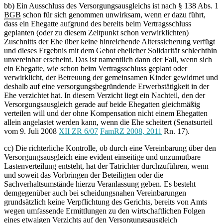
bb) Ein Ausschluss des Versorgungsausgleichs ist nach § 138 Abs. 1
BGB
schon für sich genommen unwirksam, wenn er dazu führt,
dass ein Ehegatte aufgrund des bereits beim Vertragsschluss
geplanten (oder zu diesem Zeitpunkt schon verwirklichten)
Zuschnitts der Ehe über keine hinreichende Alterssicherung verfügt
und dieses Ergebnis mit dem Gebot ehelicher Solidarität schlechthin
unvereinbar erscheint. Das ist namentlich dann der Fall, wenn sich
ein Ehegatte, wie schon beim Vertragsschluss geplant oder
verwirklicht, der Betreuung der gemeinsamen Kinder gewidmet und
deshalb auf eine versorgungsbegründende Erwerbstätigkeit in der
Ehe verzichtet hat. In diesem Verzicht liegt ein Nachteil, den der
Versorgungsausgleich gerade auf beide Ehegatten gleichmäßig
verteilen will und der ohne Kompensation nicht einem Ehegatten
allein angelastet werden kann, wenn die Ehe scheitert (Senatsurteil
vom 9. Juli 2008
XII ZR 6/07
FamRZ 2008, 2011
Rn. 17).
cc) Die richterliche Kontrolle, ob durch eine Vereinbarung über den
Versorgungsausgleich eine evident einseitige und unzumutbare
Lastenverteilung entsteht, hat der Tatrichter durchzuführen, wenn
und soweit das Vorbringen der Beteiligten oder die
Sachverhaltsumstände hierzu Veranlassung geben. Es besteht
demgegenüber auch bei scheidungsnahen Vereinbarungen
grundsätzlich keine Verpflichtung des Gerichts, bereits von Amts
wegen umfassende Ermittlungen zu den wirtschaftlichen Folgen
eines etwaigen Verzichts auf den Versorgungsausgleich