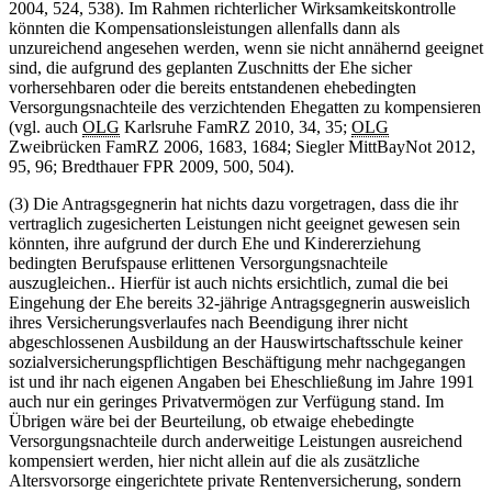
2004, 524, 538). Im Rahmen richterlicher Wirksamkeitskontrolle
könnten die Kompensationsleistungen allenfalls dann als
unzureichend angesehen werden, wenn sie nicht annähernd geeignet
sind, die aufgrund des geplanten Zuschnitts der Ehe sicher
vorhersehbaren oder die bereits entstandenen ehebedingten
Versorgungsnachteile des verzichtenden Ehegatten zu kompensieren
(vgl. auch
OLG
Karlsruhe FamRZ 2010, 34, 35;
OLG
Zweibrücken FamRZ 2006, 1683, 1684; Siegler MittBayNot 2012,
95, 96; Bredthauer FPR 2009, 500, 504).
(3) Die Antragsgegnerin hat nichts dazu vorgetragen, dass die ihr
vertraglich zugesicherten Leistungen nicht geeignet gewesen sein
könnten, ihre aufgrund der durch Ehe und Kindererziehung
bedingten Berufspause erlittenen Versorgungsnachteile
auszugleichen.. Hierfür ist auch nichts ersichtlich, zumal die bei
Eingehung der Ehe bereits 32-jährige Antragsgegnerin ausweislich
ihres Versicherungsverlaufes nach Beendigung ihrer nicht
abgeschlossenen Ausbildung an der Hauswirtschaftsschule keiner
sozialversicherungspflichtigen Beschäftigung mehr nachgegangen
ist und ihr nach eigenen Angaben bei Eheschließung im Jahre 1991
auch nur ein geringes Privatvermögen zur Verfügung stand. Im
Übrigen wäre bei der Beurteilung, ob etwaige ehebedingte
Versorgungsnachteile durch anderweitige Leistungen ausreichend
kompensiert werden, hier nicht allein auf die als zusätzliche
Altersvorsorge eingerichtete private Rentenversicherung, sondern