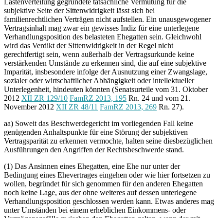
Lastenverteilung gegründete tatsächliche Vermutung für die
subjektive Seite der Sittenwidrigkeit lässt sich bei
familienrechtlichen Verträgen nicht aufstellen. Ein unausgewogener
Vertragsinhalt mag zwar ein gewisses Indiz für eine unterlegene
Verhandlungsposition des belasteten Ehegatten sein. Gleichwohl
wird das Verdikt der Sittenwidrigkeit in der Regel nicht
gerechtfertigt sein, wenn außerhalb der Vertragsurkunde keine
verstärkenden Umstände zu erkennen sind, die auf eine subjektive
Imparität, insbesondere infolge der Ausnutzung einer Zwangslage,
sozialer oder wirtschaftlicher Abhängigkeit oder intellektueller
Unterlegenheit, hindeuten könnten (Senatsurteile vom 31. Oktober
2012
XII ZR 129/10
FamRZ 2013, 195
Rn. 24 und vom 21.
November 2012
XII ZR 48/11
FamRZ 2013, 269
Rn. 27).
aa) Soweit das Beschwerdegericht im vorliegenden Fall keine
genügenden Anhaltspunkte für eine Störung der subjektiven
Vertragsparität zu erkennen vermochte, halten seine diesbezüglichen
Ausführungen den Angriffen der Rechtsbeschwerde stand.
(1) Das Ansinnen eines Ehegatten, eine Ehe nur unter der
Bedingung eines Ehevertrages eingehen oder wie hier fortsetzen zu
wollen, begründet für sich genommen für den anderen Ehegatten
noch keine Lage, aus der ohne weiteres auf dessen unterlegene
Verhandlungsposition geschlossen werden kann. Etwas anderes mag
unter Umständen bei einem erheblichen Einkommens- oder