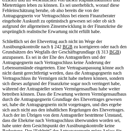
Mieterträgen leben zu können. Es sei unerheblich, worauf diese
Fehleinschätzung beruhe, ob also bereits die von der
Antragsgegnerin vor Vertragsschluss bei einem Finanzberater
eingeholte Auskunft zu optimistisch gewesen sei oder ob sich
aufgrund der allgemeinen Zinsentwicklung in der Finanzkrise die
ursprünglich realistische Erwartung nicht erfüllt habe.
Schließlich sei der Ehevertrag auch nicht im Wege der
Ausübungskontrolle nach § 242
BGB
zu korrigieren oder nach den
Grundsätzen des Wegfalls der Geschäftsgrundlage (§ 313
BGB
)
anzupassen. Es sei in der Ehe des Antragstellers und der
Antragsgegnerin nach Vertragsschluss keine Änderung der
Lebensumstände eingetreten. Eine Vertragsanpassung könne auch
nicht damit gerechtfertigt werden, dass die Antragsgegnerin nach
Vertragsschluss ihr Vermögen nicht habe mehren können, sondern
sich dieses aufgrund der Finanzkrise sogar noch verringert habe,
während der Antragsteller seinen Vermögensaufbau habe weiter
betreiben können. Dass die Erwartung weiteren Vermögensaufbaus
durch die Antragsgegnerin Grundlage des Ehevertrages gewesen
sei, habe die Antragsgegnerin nicht vorgetragen, und dies ergebe
sich auch nicht aus den inhaltlichen Regelungen des Ehevertrages.
Auch der im Übrigen von dem Antragsteller bestrittene Umstand,
dass die Ehekrise nach Vertragsschluss überwunden worden sei,
habe unter dem Gesichtspunkt der Ausübungskontrolle keine
Bedeutung. Der “Fehltritt” der Antragsgegnerin möge Anlass für