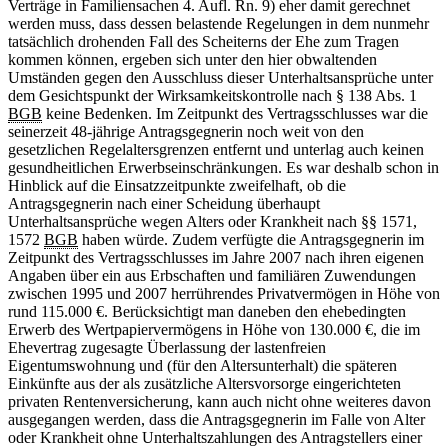
Verträge in Familiensachen 4. Aufl. Rn. 9) eher damit gerechnet
werden muss, dass dessen belastende Regelungen in dem nunmehr
tatsächlich drohenden Fall des Scheiterns der Ehe zum Tragen
kommen können, ergeben sich unter den hier obwaltenden
Umständen gegen den Ausschluss dieser Unterhaltsansprüche unter
dem Gesichtspunkt der Wirksamkeitskontrolle nach § 138 Abs. 1
BGB
keine Bedenken. Im Zeitpunkt des Vertragsschlusses war die
seinerzeit 48-jährige Antragsgegnerin noch weit von den
gesetzlichen Regelaltersgrenzen entfernt und unterlag auch keinen
gesundheitlichen Erwerbseinschränkungen. Es war deshalb schon in
Hinblick auf die Einsatzzeitpunkte zweifelhaft, ob die
Antragsgegnerin nach einer Scheidung überhaupt
Unterhaltsansprüche wegen Alters oder Krankheit nach §§ 1571,
1572
BGB
haben würde. Zudem verfügte die Antragsgegnerin im
Zeitpunkt des Vertragsschlusses im Jahre 2007 nach ihren eigenen
Angaben über ein aus Erbschaften und familiären Zuwendungen
zwischen 1995 und 2007 herrührendes Privatvermögen in Höhe von
rund 115.000 €. Berücksichtigt man daneben den ehebedingten
Erwerb des Wertpapiervermögens in Höhe von 130.000 €, die im
Ehevertrag zugesagte Überlassung der lastenfreien
Eigentumswohnung und (für den Altersunterhalt) die späteren
Einkünfte aus der als zusätzliche Altersvorsorge eingerichteten
privaten Rentenversicherung, kann auch nicht ohne weiteres davon
ausgegangen werden, dass die Antragsgegnerin im Falle von Alter
oder Krankheit ohne Unterhaltszahlungen des Antragstellers einer