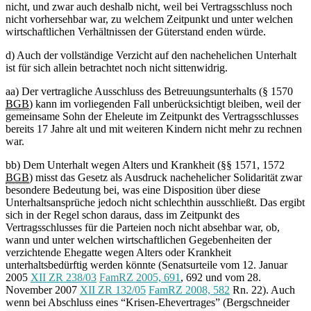
nicht, und zwar auch deshalb nicht, weil bei Vertragsschluss noch
nicht vorhersehbar war, zu welchem Zeitpunkt und unter welchen
wirtschaftlichen Verhältnissen der Güterstand enden würde.
d) Auch der vollständige Verzicht auf den nachehelichen Unterhalt
ist für sich allein betrachtet noch nicht sittenwidrig.
aa) Der vertragliche Ausschluss des Betreuungsunterhalts (§ 1570
BGB
) kann im vorliegenden Fall unberücksichtigt bleiben, weil der
gemeinsame Sohn der Eheleute im Zeitpunkt des Vertragsschlusses
bereits 17 Jahre alt und mit weiteren Kindern nicht mehr zu rechnen
war.
bb) Dem Unterhalt wegen Alters und Krankheit (§§ 1571, 1572
BGB
) misst das Gesetz als Ausdruck nachehelicher Solidarität zwar
besondere Bedeutung bei, was eine Disposition über diese
Unterhaltsansprüche jedoch nicht schlechthin ausschließt. Das ergibt
sich in der Regel schon daraus, dass im Zeitpunkt des
Vertragsschlusses für die Parteien noch nicht absehbar war, ob,
wann und unter welchen wirtschaftlichen Gegebenheiten der
verzichtende Ehegatte wegen Alters oder Krankheit
unterhaltsbedürftig werden könnte (Senatsurteile vom 12. Januar
2005
XII ZR 238/03
FamRZ 2005, 691
, 692 und vom 28.
November 2007
XII ZR 132/05
FamRZ 2008, 582
Rn. 22). Auch
wenn bei Abschluss eines “Krisen-Ehevertrages” (Bergschneider