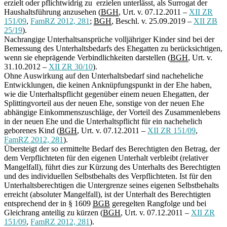
erzielt oder pflichtwidrig zu erzielen unterlässt, als Surrogat der
Haushaltsführung anzusehen (
BGH
, Urt. v. 07.12.2011 –
XII ZR
151/09
,
FamRZ 2012, 281
;
BGH
, Beschl. v. 25.09.2019 –
XII ZB
25/19
).
Nachrangige Unterhaltsansprüche volljähriger Kinder sind bei der
Bemessung des Unterhaltsbedarfs des Ehegatten zu berücksichtigen,
wenn sie eheprägende Verbindlichkeiten darstellen (
BGH
, Urt. v.
31.10.2012 –
XII ZR 30/10
).
Ohne Auswirkung auf den Unterhaltsbedarf sind nacheheliche
Entwicklungen, die keinen Anknüpfungspunkt in der Ehe haben,
wie die Unterhaltspflicht gegenüber einem neuen Ehegatten, der
Splittingvorteil aus der neuen Ehe, sonstige von der neuen Ehe
abhängige Einkommenszuschläge, der Vorteil des Zusammenlebens
in der neuen Ehe und die Unterhaltspflicht für ein nachehelich
geborenes Kind (
BGH
, Urt. v. 07.12.2011 –
XII ZR 151/09
,
FamRZ 2012, 281
).
Übersteigt der so ermittelte Bedarf des Berechtigten den Betrag, der
dem Verpflichteten für den eigenen Unterhalt verbleibt (relativer
Mangelfall), führt dies zur Kürzung des Unterhalts des Berechtigten
und des individuellen Selbstbehalts des Verpflichteten. Ist für den
Unterhaltsberechtigen die Untergrenze seines eigenen Selbstbehalts
erreicht (absoluter Mangelfall), ist der Unterhalt des Berechtigten
entsprechend der in § 1609
BGB
geregelten Rangfolge und bei
Gleichrang anteilig zu kürzen (
BGH
, Urt. v. 07.12.2011 –
XII ZR
151/09
,
FamRZ 2012, 281
).