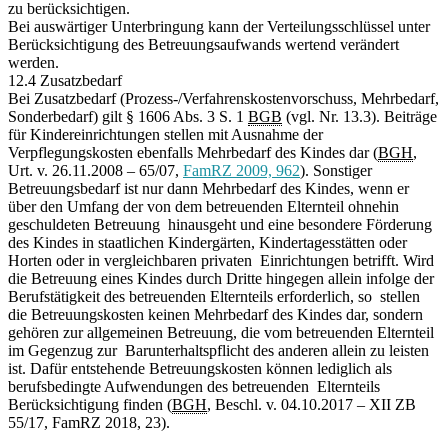
zu berücksichtigen.
Bei auswärtiger Unterbringung kann der Verteilungsschlüssel unter
Berücksichtigung des Betreuungsaufwands wertend verändert
werden.
12.4 Zusatzbedarf
Bei Zusatzbedarf (Prozess-/Verfahrenskostenvorschuss, Mehrbedarf,
Sonderbedarf) gilt § 1606 Abs. 3 S. 1
BGB
(vgl. Nr. 13.3). Beiträge
für Kindereinrichtungen stellen mit Ausnahme der
Verpflegungskosten ebenfalls Mehrbedarf des Kindes dar (
BGH
,
Urt. v. 26.11.2008 – 65/07,
FamRZ 2009, 962
). Sonstiger
Betreuungsbedarf ist nur dann Mehrbedarf des Kindes, wenn er
über den Umfang der von dem betreuenden Elternteil ohnehin
geschuldeten Betreuung hinausgeht und eine besondere Förderung
des Kindes in staatlichen Kindergärten, Kindertagesstätten oder
Horten oder in vergleichbaren privaten Einrichtungen betrifft. Wird
die Betreuung eines Kindes durch Dritte hingegen allein infolge der
Berufstätigkeit des betreuenden Elternteils erforderlich, so stellen
die Betreuungskosten keinen Mehrbedarf des Kindes dar, sondern
gehören zur allgemeinen Betreuung, die vom betreuenden Elternteil
im Gegenzug zur Barunterhaltspflicht des anderen allein zu leisten
ist. Dafür entstehende Betreuungskosten können lediglich als
berufsbedingte Aufwendungen des betreuenden Elternteils
Berücksichtigung finden (
BGH
, Beschl. v. 04.10.2017 – XII ZB
55/17, FamRZ 2018, 23).