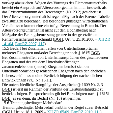
vorweg abzuziehen. Wegen des Vorrangs des Elementarunterhalts
besteht ein Anspruch auf Altersvorsorgeunterhalt nur insoweit, als
das Existenzminimum des Berechtigten (Nr. 23.2) gesichert ist.
Der Altersvorsorgeunterhalt ist regelmäßig nach der Bremer Tabelle
zweistufig zu berechnen. Bei besonders günstigen wirtschaftlichen
Verhältnissen kommt eine einstufige Berechnung in Betracht. Der
Altersvorsorgeunterhalt ist nicht auf den Höchstbetrag nach
Maßgabe der Beitragsbemessungsgrenze in der gesetzlichen
Rentenversicherung beschränkt (
BGH
, Urt. v. 25.10.2006 –
XII ZR
141/04
,
FamRZ 2007, 117
).
15.5 Bedarf bei Zusammentreffen von Unterhaltsansprüchen
mehrerer Ehegatten und/oder Berechtigter nach § 1615l
BGB
Bei Zusammentreffen von Unterhaltsansprüchen des geschiedenen
Ehegatten und des mit dem Unterhaltspflichtigen
zusammenlebenden (neuen) Ehegatten bemisst sich der
Unterhaltsbedarf des geschiedenen Ehegatten nach den ehelichen
Lebensverhältnissen ohne Berücksichtigung der nachehelichen
Entwicklungen (vgl. Nr. 15.1.).
Die unterschiedliche Rangfolge der Ansprüche (§ 1609 Nr. 2, 3
BGB
) ist erst im Rahmen der Prüfung der Leistungsfähigkeit zu
berücksichtigen. Entsprechendes gilt bei Berechtigten nach § 1615l
BGB
, es sei denn, ihr Bedarf (Nr. 18) ist geringer.
15.6 Trennungsbedingter Mehrbedarf
Trennungsbedingter Mehrbedarf bleibt in der Regel außer Betracht
(
BGH
, Urt. v. 18.11.2009 –
XII ZR 65/09
,
FamRZ 2010, 111
).