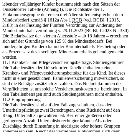
lebender volljähriger Kinder bestimmt sich nach den Sätzen der
Düsseldorfer Tabelle (Anhang I). Die Richtsätze der 1.
Einkommensgruppe der ersten drei Altersstufen entsprechen dem
Mindestbedarf gemäß § 1612a Abs.1
BGB
(vgl. BGBl. I 2015,
2188) in der Fassung der Fünften Verordnung zur Änderung der
Mindestunterhaltsverordnung v. 29.11.2023 (BGBl. I 2023 Nr. 330).
Die Bedarfssätze der vierten Altersstufe – ab 18 Jahren – errechnen
sich auf der Grundlage von 125 % des Mindestbedarfs. Bei
minderjährigen Kindern kann der Barunterhalt als Festbetrag oder
als Prozentsatz des jeweiligen Mindestunterhalts geltend gemacht
werden.
11.1 Kranken- und Pflegeversicherungsbeiträge, Studiengebühren
Die Tabellensätze der Düsseldorfer Tabelle enthalten keine
Kranken- und Pflegeversicherungsbeiträge für das Kind. Ist dieses
nicht in einer gesetzlichen Familienversicherung mitversichert, so
sind die Beiträge zusätzlich zu zahlen. Das Nettoeinkommen des
Verpflichteten ist um solche Versicherungskosten zu bereinigen. In
den Tabellenbeträgen sind auch Studiengebühren nicht enthalten.
11.2 Eingruppierung
Die Tabellensätze sind auf den Fall zugeschnitten, dass der
Unterhaltspflichtige zwei Berechtigten, ohne Rücksicht auf den
Rang, Unterhalt zu gewähren hat. Bei einer größeren oder
geringeren Anzahl Unterhaltsberechtigter können Ab- oder
Zuschläge durch Einstufung in niedrigere oder höhere Gruppen
angemessen sein. Reicht das verfügbare Einkommen auch dann