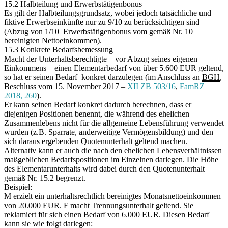
15.2 Halbteilung und Erwerbstätigenbonus
Es gilt der Halbteilungsgrundsatz, wobei jedoch tatsächliche und
fiktive Erwerbseinkünfte nur zu 9/10 zu berücksichtigen sind
(Abzug von 1/10 Erwerbstätigenbonus vom gemäß Nr. 10
bereinigten Nettoeinkommen).
15.3 Konkrete Bedarfsbemessung
Macht der Unterhaltsberechtigte – vor Abzug seines eigenen
Einkommens – einen Elementarbedarf von über 5.600 EUR geltend,
so hat er seinen Bedarf konkret darzulegen (im Anschluss an
BGH
,
Beschluss vom 15. November 2017 –
XII ZB 503/16
,
FamRZ
2018, 260
).
Er kann seinen Bedarf konkret dadurch berechnen, dass er
diejenigen Positionen benennt, die während des ehelichen
Zusammenlebens nicht für die allgemeine Lebensführung verwendet
wurden (z.B. Sparrate, anderweitige Vermögensbildung) und den
sich daraus ergebenden Quotenunterhalt geltend machen.
Alternativ kann er auch die nach den ehelichen Lebensverhältnissen
maßgeblichen Bedarfspositionen im Einzelnen darlegen. Die Höhe
des Elementarunterhalts wird dabei durch den Quotenunterhalt
gemäß Nr. 15.2 begrenzt.
Beispiel:
M erzielt ein unterhaltsrechtlich bereinigtes Monatsnettoeinkommen
von 20.000 EUR. F macht Trennungsunterhalt geltend. Sie
reklamiert für sich einen Bedarf von 6.000 EUR. Diesen Bedarf
kann sie wie folgt darlegen: