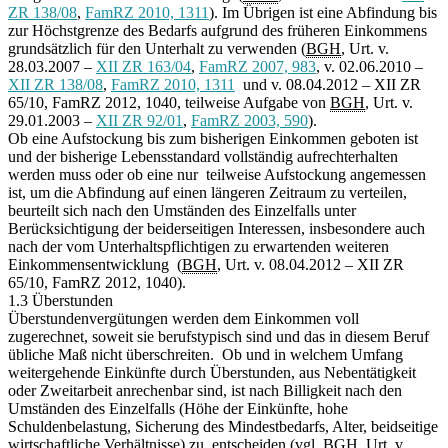
ZR 138/08
,
FamRZ 2010, 1311
). Im Übrigen ist eine Abfindung bis
zur Höchstgrenze des Bedarfs aufgrund des früheren Einkommens
grundsätzlich für den Unterhalt zu verwenden (
BGH
, Urt. v.
28.03.2007 –
XII ZR 163/04
,
FamRZ 2007, 983
, v. 02.06.2010 –
XII ZR 138/08
,
FamRZ 2010, 1311
und v. 08.04.2012 – XII ZR
65/10, FamRZ 2012, 1040, teilweise Aufgabe von
BGH
, Urt. v.
29.01.2003 –
XII ZR 92/01
,
FamRZ 2003, 590
).
Ob eine Aufstockung bis zum bisherigen Einkommen geboten ist
und der bisherige Lebensstandard vollständig aufrechterhalten
werden muss oder ob eine nur teilweise Aufstockung angemessen
ist, um die Abfindung auf einen längeren Zeitraum zu verteilen,
beurteilt sich nach den Umständen des Einzelfalls unter
Berücksichtigung der beiderseitigen Interessen, insbesondere auch
nach der vom Unterhaltspflichtigen zu erwartenden weiteren
Einkommensentwicklung (
BGH
, Urt. v. 08.04.2012 – XII ZR
65/10, FamRZ 2012, 1040).
1.3 Überstunden
Überstundenvergütungen werden dem Einkommen voll
zugerechnet, soweit sie berufstypisch sind und das in diesem Beruf
übliche Maß nicht überschreiten. Ob und in welchem Umfang
weitergehende Einkünfte durch Überstunden, aus Nebentätigkeit
oder Zweitarbeit anrechenbar sind, ist nach Billigkeit nach den
Umständen des Einzelfalls (Höhe der Einkünfte, hohe
Schuldenbelastung, Sicherung des Mindestbedarfs, Alter, beidseitige
wirtschaftliche Verhältnisse) zu entscheiden (vgl.
BGH
, Urt. v.