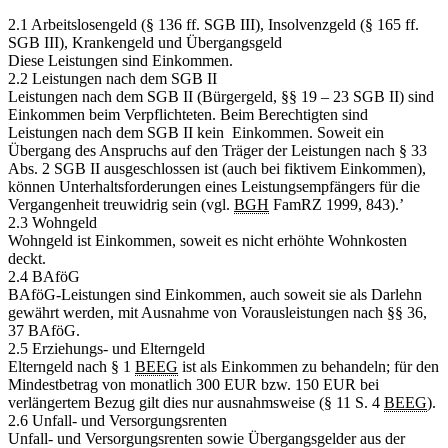
2.1 Arbeitslosengeld (§ 136 ff. SGB III), Insolvenzgeld (§ 165 ff.
SGB III), Krankengeld und Übergangsgeld
Diese Leistungen sind Einkommen.
2.2 Leistungen nach dem SGB II
Leistungen nach dem SGB II (Bürgergeld, §§ 19 – 23 SGB II) sind
Einkommen beim Verpflichteten. Beim Berechtigten sind
Leistungen nach dem SGB II kein Einkommen. Soweit ein
Übergang des Anspruchs auf den Träger der Leistungen nach § 33
Abs. 2 SGB II ausgeschlossen ist (auch bei fiktivem Einkommen),
können Unterhaltsforderungen eines Leistungsempfängers für die
Vergangenheit treuwidrig sein (vgl.
BGH
FamRZ 1999, 843).’
2.3 Wohngeld
Wohngeld ist Einkommen, soweit es nicht erhöhte Wohnkosten
deckt.
2.4 BAföG
BAföG-Leistungen sind Einkommen, auch soweit sie als Darlehn
gewährt werden, mit Ausnahme von Vorausleistungen nach §§ 36,
37 BAföG.
2.5 Erziehungs- und Elterngeld
Elterngeld nach § 1
BEEG
ist als Einkommen zu behandeln; für den
Mindestbetrag von monatlich 300 EUR bzw. 150 EUR bei
verlängertem Bezug gilt dies nur ausnahmsweise (§ 11 S. 4
BEEG
).
2.6 Unfall- und Versorgungsrenten
Unfall- und Versorgungsrenten sowie Übergangsgelder aus der