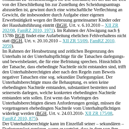
von der Eheschließung bis zur Zustellung des Scheidungsantrags
abzustellen ist, gewinnt durch eine wirtschaftliche Verflechtung an
Gewicht, die insbesondere durch Aufgabe einer eigenen
Erwerbstätigkeit wegen der Betreuung gemeinsamer Kinder oder
der Haushaltsführung eintritt (
BGH
, Urt. v. 6.10.2010 –
XII ZR
202/08
,
FamRZ 2010, 1971
). Im Rahmen der Abwägung nach §
1578b
BGB
findet eine Aufarbeitung ehelichen Fehlverhaltens nicht
statt (
BGH
, Urt. v. 20.10.2010 –
XII ZR 53/09
,
FamRZ 2010,
2059
).
Im Rahmen der Herabsetzung und zeitlichen Begrenzung des
Unterhalts ist der Unterhaltspflichtige für die Tatsachen darlegungs-
und beweisbelastet, die für eine Befristung sprechen. Hinsichtlich
der Tatsache, dass ehebedingte Nachteile nicht entstanden sind, trifft
den Unterhaltsberechtigten aber nach den Regeln zum Beweis
negativer Tatsachen eine sog. sekundäre Darlegungslast. Der
Unterhaltsberechtigte muss die Behauptung, es seien keine
ehebedingten Nachteile entstanden, substantiiert bestreiten und
seinerseits darlegen, welche konkreten ehebedingten Nachteile
entstanden sein sollen. Erst wenn das Vorbringen des
Unterhaltsberechtigten diesen Anforderungen genügt, müssen die
vorgetragenen ehebedingten Nachteile vom Unterhaltspflichtigen
widerlegt werden (
BGH
, Urt. v. 24.03.2010-
XII ZR 175/08
,
FamRZ 2010, 875
).
Der Unterhaltsberechtigte kann im Einzelfall seiner – sekundären –
Darlegungslast genügen, wenn er vorträgt, dass in dem von ihm