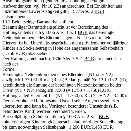
Ausbildungsbeihilfen (gekürzt um ausbildungsbedingte
Aufwendungen, vgl. Nr.10.2.3) angerechnet. Bei Einkünften aus
unzumutbarer Erwerbstätigkeit gilt § 1577 Abs. 2
BGB
entsprechend.
13.3 Beiderseitige Barunterhaltspflicht
Bei anteiliger Barunterhaltspflicht ist vor Berechnung des
Haftungsanteils nach § 1606 Abs. 3 S. 1
BGB
das bereinigte
Nettoeinkommen jedes Elternteils gem. Nr. 10 zu ermitteln.
Hiervon ist bei Unterhaltsansprüchen nicht privilegierter volljähriger
Kinder ein Sockelbetrag in Höhe des angemessenen Selbstbehalts
(1.750 EUR) abzuziehen.
Der Haftungsanteil nach § 1606 Abs. 3 S. 1
BGB
errechnet sich
nach der
Formel:
Bereinigtes Nettoeinkommen eines Elternteils (N1 oder N2)
abzüglich 1.750 EUR mal (Rest-)Bedarf gemäß Nr. 13.1./13.2. (R),
geteilt durch die Summe der bereinigten Nettoeinkommen beider
Eltern (N1 + N2) abzüglich 3.500 (= 1.750 + 1.750) EUR.
Haftungsanteil Elternteil 1 = (N1 – 1.750) x R : (N1 + N2 – 3.500).
Der so ermittelte Haftungsanteil ist auf seine Angemessenheit zu
überprüfen und kann bei Vorliegen besonderer Umstände (z.B.
behindertes Kind) wertend verändert werden.
Bei volljährigen Schülern, die in § 1603 Abs. 2 S. 2
BGB
minderjährigen Kindern gleichgestellt sind, wird der Sockelbetrag
bis zum notwendigen Selbstbehalt (1.200 EUR/1.450 EUR)