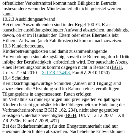
öffentlicher Verkehrsmittel kommt nach Billigkeit in Betracht,
insbesondere wenn der Mindestunterhalt nicht geleistet werden
kann.
10.2.3 Ausbildungsaufwand
Bei einem Auszubildenden sind in der Regel 100 EUR als
pauschaler ausbildungsbedingter Aufwand abzuziehen, unabhängig
davon, ob er im Haushalt der Eltern oder eines Elternteils lebt.
Höherer Aufwand (auch Fahrtkosten) ist konkret nachzuweisen.
10.3 Kinderbetreuung
Kinderbetreuungskosten und damit zusammenhängende
Aufwendungen sind abzugsfähig, soweit die Betreuung durch Dritte
infolge der Berufstätigkeit erforderlich wird. Der pauschale Abzug
eines Betreuungsbonus kommt dagegen nicht in Betracht (
BGH
,
Urt. v. 21.04.2010 –
XII ZR 134/08
, FamRZ 2010,1050).
10.4 Schulden
Berücksichtigungswürdige Schulden (Zinsen und Tilgung) sind
abzuziehen; die Abzahlung soll im Rahmen eines vernünftigen
Tilgungsplans in angemessenen Raten erfolgen.
Im Verhältnis zu minderjährigen und privilegierten volljährigen
Kindern besteht grundsätzlich die Obliegenheit zur Einleitung der
Verbraucherinsolvenz BGHZ 162, 234), nicht aber gegenüber
sonstigen Unterhaltsberechtigten (
BGH
, Urt. v. 12.12.2007 – XII
ZR 23/06, FamRZ 2008, 497).
Bei der Bedarfsermittlung für den Ehegattenunterhalt sind nur
eheprägende Schulden abzuziehen. Nacheheliche Entwicklungen