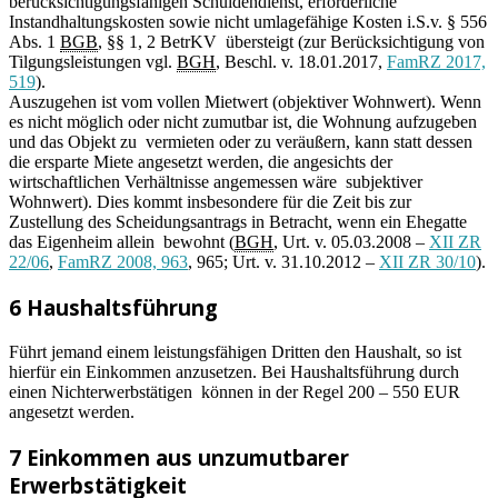
berücksichtigungsfähigen Schuldendienst, erforderliche
Instandhaltungskosten sowie nicht umlagefähige Kosten i.S.v. § 556
Abs. 1
BGB
, §§ 1, 2 BetrKV übersteigt (zur Berücksichtigung von
Tilgungsleistungen vgl.
BGH
, Beschl. v. 18.01.2017,
FamRZ 2017,
519
).
Auszugehen ist vom vollen Mietwert (objektiver Wohnwert). Wenn
es nicht möglich oder nicht zumutbar ist, die Wohnung aufzugeben
und das Objekt zu vermieten oder zu veräußern, kann statt dessen
die ersparte Miete angesetzt werden, die angesichts der
wirtschaftlichen Verhältnisse angemessen wäre subjektiver
Wohnwert). Dies kommt insbesondere für die Zeit bis zur
Zustellung des Scheidungsantrags in Betracht, wenn ein Ehegatte
das Eigenheim allein bewohnt (
BGH
, Urt. v. 05.03.2008 –
XII ZR
22/06
,
FamRZ 2008, 963
, 965; Urt. v. 31.10.2012 –
XII ZR 30/10
).
6 Haushaltsführung
Führt jemand einem leistungsfähigen Dritten den Haushalt, so ist
hierfür ein Einkommen anzusetzen. Bei Haushaltsführung durch
einen Nichterwerbstätigen können in der Regel 200 – 550 EUR
angesetzt werden.
7 Einkommen aus unzumutbarer
Erwerbstätigkeit