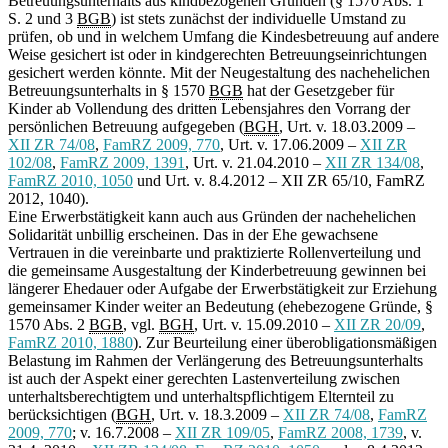
Betreuungsunterhalts aus kindbezogenen Gründen (§ 1570 Abs. 1
S. 2 und 3
BGB
) ist stets zunächst der individuelle Umstand zu
prüfen, ob und in welchem Umfang die Kindesbetreuung auf andere
Weise gesichert ist oder in kindgerechten Betreuungseinrichtungen
gesichert werden könnte. Mit der Neugestaltung des nachehelichen
Betreuungsunterhalts in § 1570
BGB
hat der Gesetzgeber für
Kinder ab Vollendung des dritten Lebensjahres den Vorrang der
persönlichen Betreuung aufgegeben (
BGH
, Urt. v. 18.03.2009 –
XII ZR 74/08
,
FamRZ 2009, 770
, Urt. v. 17.06.2009 –
XII ZR
102/08
,
FamRZ 2009, 1391
, Urt. v. 21.04.2010 –
XII ZR 134/08
,
FamRZ 2010, 1050
und Urt. v. 8.4.2012 – XII ZR 65/10, FamRZ
2012, 1040).
Eine Erwerbstätigkeit kann auch aus Gründen der nachehelichen
Solidarität unbillig erscheinen. Das in der Ehe gewachsene
Vertrauen in die vereinbarte und praktizierte Rollenverteilung und
die gemeinsame Ausgestaltung der Kinderbetreuung gewinnen bei
längerer Ehedauer oder Aufgabe der Erwerbstätigkeit zur Erziehung
gemeinsamer Kinder weiter an Bedeutung (ehebezogene Gründe, §
1570 Abs. 2
BGB
, vgl.
BGH
, Urt. v. 15.09.2010 –
XII ZR 20/09
,
FamRZ 2010, 1880
). Zur Beurteilung einer überobligationsmäßigen
Belastung im Rahmen der Verlängerung des Betreuungsunterhalts
ist auch der Aspekt einer gerechten Lastenverteilung zwischen
unterhaltsberechtigtem und unterhaltspflichtigem Elternteil zu
berücksichtigen (
BGH
, Urt. v. 18.3.2009 –
XII ZR 74/08
,
FamRZ
2009, 770
; v. 16.7.2008 –
XII ZR 109/05
,
FamRZ 2008, 1739
, v.