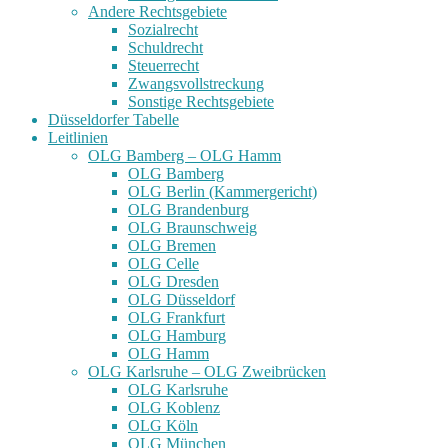
Andere Rechtsgebiete
Sozialrecht
Schuldrecht
Steuerrecht
Zwangsvollstreckung
Sonstige Rechtsgebiete
Düsseldorfer Tabelle
Leitlinien
OLG Bamberg – OLG Hamm
OLG Bamberg
OLG Berlin (Kammergericht)
OLG Brandenburg
OLG Braunschweig
OLG Bremen
OLG Celle
OLG Dresden
OLG Düsseldorf
OLG Frankfurt
OLG Hamburg
OLG Hamm
OLG Karlsruhe – OLG Zweibrücken
OLG Karlsruhe
OLG Koblenz
OLG Köln
OLG München