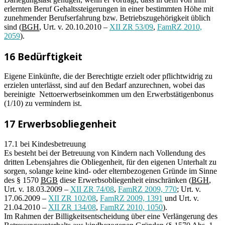
erlernten Beruf Gehaltssteigerungen in einer bestimmten Höhe mit
zunehmender Berufserfahrung bzw. Betriebszugehörigkeit üblich
sind (
BGH
, Urt. v. 20.10.2010 –
XII ZR 53/09
,
FamRZ 2010,
2059
).
16 Bedürftigkeit
Eigene Einkünfte, die der Berechtigte erzielt oder pflichtwidrig zu
erzielen unterlässt, sind auf den Bedarf anzurechnen, wobei das
bereinigte Nettoerwerbseinkommen um den Erwerbstätigenbonus
(1/10) zu vermindern ist.
17 Erwerbsobliegenheit
17.1 bei Kindesbetreuung
Es besteht bei der Betreuung von Kindern nach Vollendung des
dritten Lebensjahres die Obliegenheit, für den eigenen Unterhalt zu
sorgen, solange keine kind- oder elternbezogenen Gründe im Sinne
des § 1570
BGB
diese Erwerbsobliegenheit einschränken (
BGH
,
Urt. v. 18.03.2009 –
XII ZR 74/08
,
FamRZ 2009, 770
; Urt. v.
17.06.2009 –
XII ZR 102/08
,
FamRZ 2009, 1391
und Urt. v.
21.04.2010 –
XII ZR 134/08
,
FamRZ 2010, 1050
).
Im Rahmen der Billigkeitsentscheidung über eine Verlängerung des