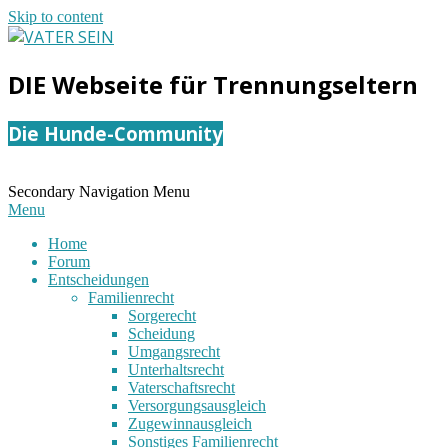
Skip to content
VATER
DIE Webseite für Trennungseltern
SEIN
Die Hunde-Community
Secondary Navigation Menu
Menu
Home
Forum
Entscheidungen
Familienrecht
Sorgerecht
Scheidung
Umgangsrecht
Unterhaltsrecht
Vaterschaftsrecht
Versorgungsausgleich
Zugewinnausgleich
Sonstiges Familienrecht