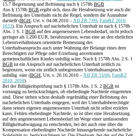
15.7 Begrenzung und Befristung nach § 1578b
BGB
Aus § 1578b
BGB
ergibt sich, dass die Herabsetzung wie auch die
Befristung des Unterhalts nicht die Regel, sondern die Ausnahme
darstellt (
BGH
, Urt. v. 04.08.2010 –
XII ZR 7/09
,
FamRZ 2010,
1633
). Ein Anspruch auf nachehelichen Unterhalt ist nach § 1578b
Abs. 1 S. 1
BGB
auf den angemessenen Lebensbedarf, nicht jedoch
geringer als 1.200 EUR, herabzusetzen, wenn eine an den ehelichen
Lebensverhältnissen orientierte Bemessung des
Unterhaltsanspruchs auch unter Wahrung der Belange eines dem
Berechtigten zur Pflege oder Erziehung anvertrauten
gemeinschaftlichen Kindes unbillig wäre. Nach § 1578b Abs. 2 S. 1
BGB
ist ein Anspruch auf nachehelichen Unterhalt zeitlich zu
begrenzen, wenn ein zeitlich unbegrenzter Unterhaltsanspruch
unbillig eäre (
BGH
, Urt. v. 20.10.2010 –
XII ZR 53/09
,
FamRZ
2010, 2059
).
Bei der Billigkeitsprüfung nach § 1578b Abs. 1 S. 2
BGB
ist
vorrangig zu berücksichtigen, ob ehebedingte Nachteile eingetreten
sind. Diese stehen schon deshalb regelmäßig einer Befristung des
nachehelichen Unterhalts entgegen, weil der Unterhaltsberechtigte
dann seinen eigenen angemessenen Unterhalt nicht selbst erzielen
kann. Fehlen ehebedingte Nachteile, so ist über eine Herabsetzung
auf den angemessenen Lebensbedarf im Wege einer umfassenden
Billigkeitsabwägung zu entscheiden, bei der auch eine über die
Kompensation ehebedingter Nachteile hinausgehende nacheheliche
Solidarität zu berücksichtigen ist. Die Ehedauer, bei der auf die Zeit