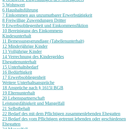
5 Wohnwert
6 Haushaltsführung
7 Einkommen aus unzumutbarer Erwerbstätigkeit
8 Freiwillige Zuwendungen Dritter
9 Erwerbsobliegenheit und Einkommensfiktion
10 Bereinigung des Einkommens
Kindesunterhalt
11 Bemessungsgrundlage (Tabellenunterhalt)
12 Minderjährige Kinder
13 Volljährige Kinder
14 Verrechnung des Kindergeldes
Ehegattenunterhalt
15 Unterhaltsbedarf
16 Bedürftigkeit
17 Erwerbsobliegenheit
Weitere Unterhaltsansprüche
18 Ansprüche nach § 1615l BGB
19 Elternunterhalt
20 Lebenspartnerschaft
Leistungsfähigkeit und Mangelfall
21 Selbstbehalt
22 Bedarf des mit dem Pflichtigen zusammenlebenden Ehegatten
23 Bedarf des vom Pflichtigen getrennt lebenden oder geschiedenen
Ehegatten