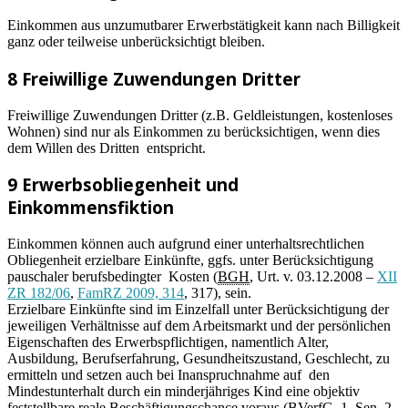
Einkommen aus unzumutbarer Erwerbstätigkeit kann nach Billigkeit
ganz oder teilweise unberücksichtigt bleiben.
8 Freiwillige Zuwendungen Dritter
Freiwillige Zuwendungen Dritter (z.B. Geldleistungen, kostenloses
Wohnen) sind nur als Einkommen zu berücksichtigen, wenn dies
dem Willen des Dritten entspricht.
9 Erwerbsobliegenheit und
Einkommensfiktion
Einkommen können auch aufgrund einer unterhaltsrechtlichen
Obliegenheit erzielbare Einkünfte, ggfs. unter Berücksichtigung
pauschaler berufsbedingter Kosten (
BGH
, Urt. v. 03.12.2008 –
XII
ZR 182/06
,
FamRZ 2009, 314
, 317), sein.
Erzielbare Einkünfte sind im Einzelfall unter Berücksichtigung der
jeweiligen Verhältnisse auf dem Arbeitsmarkt und der persönlichen
Eigenschaften des Erwerbspflichtigen, namentlich Alter,
Ausbildung, Berufserfahrung, Gesundheitszustand, Geschlecht, zu
ermitteln und setzen auch bei Inanspruchnahme auf den
Mindestunterhalt durch ein minderjähriges Kind eine objektiv
feststellbare reale Beschäftigungschance voraus (
BVerfG
, 1. Sen. 2.