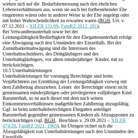
wirken sich auf die Bedarfsbemessung nach den ehelichen
Lebensverhältnissen aus, wenn sie auch bei fortbestehender Ehe
eingetreten wären oder in anderer Weise in der Ehe angelegt oder
mit hoher Wahrscheinlichkeit zu erwarten waren (
BGH
, Urt. v.
07.12.2011 –
XII ZR 151/09
,
FamRZ 2012, 281
).
Bei Verwandtenunterhalt sowie bei der
Leistungsfähigkeit/Bedürftigkeit für den Ehegattenunterhalt erfolgt
eine Abwägung nach den Umständen des Einzelfalls. Bei der
Zumutbarkeitsabwägung sind die Interessen des
Unterhaltsschuldners, des Drittgläubigers und des
Unterhaltsgläubigers, vor allem minderjähriger Kinder, mit zu
berücksichtigen.
10.5 Unterhaltsleistungen
Unterhaltsleistungen für vorrangig Berechtigte sind beim
Verpflichteten zur Ermittlung der Leistungsfähigkeit vorweg mit
dem Zahlbetrag abzuziehen. Leistet der Berechtigte einem nicht
gemeinsamen minderjährigen oder privilegierten volljährigen Kind
Barunterhalt, so ist auch dieser mit dem nach seinen
Einkommensverhältnissen maßgeblichen Zahlbetrag abzugsfähig.
Ggf. ist beim unterhaltsberechtigten Ehegatten anteiliger
Barunterhalt gegenüber gemeinsamen Kindern als Abzugsposten zu
berücksichtigen (vgl.
BGH
, Beschluss v. 29.09.2021 –
XII ZB
474/20
,
FamRZ 2021, 1965
). Im Übrigen richtet sich die
Abzugsfähigkeit von Unterhaltsleistungen nach den Umständen des
Einzelfalls.