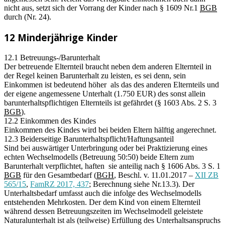
nicht aus, setzt sich der Vorrang der Kinder nach § 1609 Nr.1
BGB
durch (Nr. 24).
12 Minderjährige Kinder
12.1 Betreuungs-/Barunterhalt
Der betreuende Elternteil braucht neben dem anderen Elternteil in
der Regel keinen Barunterhalt zu leisten, es sei denn, sein
Einkommen ist bedeutend höher als das des anderen Elternteils und
der eigene angemessene Unterhalt (1.750 EUR) des sonst allein
barunterhaltspflichtigen Elternteils ist gefährdet (§ 1603 Abs. 2 S. 3
BGB
).
12.2 Einkommen des Kindes
Einkommen des Kindes wird bei beiden Eltern hälftig angerechnet.
12.3 Beiderseitige Barunterhaltspflicht/Haftungsanteil
Sind bei auswärtiger Unterbringung oder bei Praktizierung eines
echten Wechselmodells (Betreuung 50:50) beide Eltern zum
Barunterhalt verpflichtet, haften sie anteilig nach § 1606 Abs. 3 S. 1
BGB
für den Gesamtbedarf (
BGH
, Beschl. v. 11.01.2017 –
XII ZB
565/15
,
FamRZ 2017, 437
; Berechnung siehe Nr.13.3). Der
Unterhaltsbedarf umfasst auch die infolge des Wechselmodells
entstehenden Mehrkosten. Der dem Kind von einem Elternteil
während dessen Betreuungszeiten im Wechselmodell geleistete
Naturalunterhalt ist als (teilweise) Erfüllung des Unterhaltsanspruchs