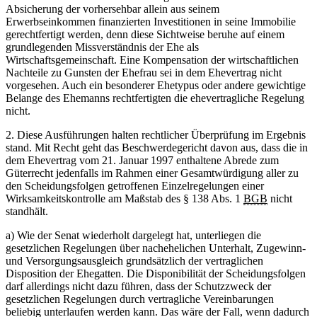
Absicherung der vorhersehbar allein aus seinem
Erwerbseinkommen finanzierten Investitionen in seine Immobilie
gerechtfertigt werden, denn diese Sichtweise beruhe auf einem
grundlegenden Missverständnis der Ehe als
Wirtschaftsgemeinschaft. Eine Kompensation der wirtschaftlichen
Nachteile zu Gunsten der Ehefrau sei in dem Ehevertrag nicht
vorgesehen. Auch ein besonderer Ehetypus oder andere gewichtige
Belange des Ehemanns rechtfertigten die ehevertragliche Regelung
nicht.
2. Diese Ausführungen halten rechtlicher Überprüfung im Ergebnis
stand. Mit Recht geht das Beschwerdegericht davon aus, dass die in
dem Ehevertrag vom 21. Januar 1997 enthaltene Abrede zum
Güterrecht jedenfalls im Rahmen einer Gesamtwürdigung aller zu
den Scheidungsfolgen getroffenen Einzelregelungen einer
Wirksamkeitskontrolle am Maßstab des § 138 Abs. 1
BGB
nicht
standhält.
a) Wie der Senat wiederholt dargelegt hat, unterliegen die
gesetzlichen Regelungen über nachehelichen Unterhalt, Zugewinn-
und Versorgungsausgleich grundsätzlich der vertraglichen
Disposition der Ehegatten. Die Disponibilität der Scheidungsfolgen
darf allerdings nicht dazu führen, dass der Schutzzweck der
gesetzlichen Regelungen durch vertragliche Vereinbarungen
beliebig unterlaufen werden kann. Das wäre der Fall, wenn dadurch