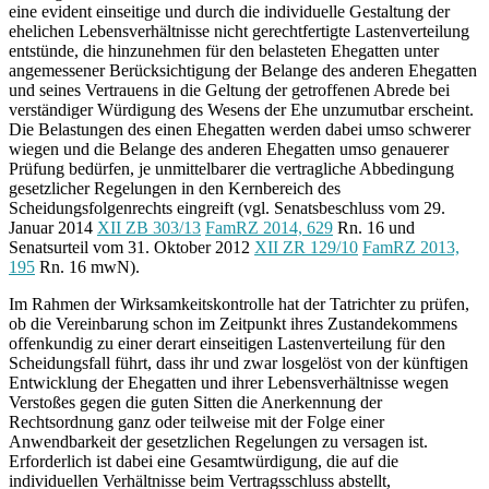
eine evident einseitige und durch die individuelle Gestaltung der
ehelichen Lebensverhältnisse nicht gerechtfertigte Lastenverteilung
entstünde, die hinzunehmen für den belasteten Ehegatten unter
angemessener Berücksichtigung der Belange des anderen Ehegatten
und seines Vertrauens in die Geltung der getroffenen Abrede bei
verständiger Würdigung des Wesens der Ehe unzumutbar erscheint.
Die Belastungen des einen Ehegatten werden dabei umso schwerer
wiegen und die Belange des anderen Ehegatten umso genauerer
Prüfung bedürfen, je unmittelbarer die vertragliche Abbedingung
gesetzlicher Regelungen in den Kernbereich des
Scheidungsfolgenrechts eingreift (vgl. Senatsbeschluss vom 29.
Januar 2014
XII ZB 303/13
FamRZ 2014, 629
Rn. 16 und
Senatsurteil vom 31. Oktober 2012
XII ZR 129/10
FamRZ 2013,
195
Rn. 16 mwN).
Im Rahmen der Wirksamkeitskontrolle hat der Tatrichter zu prüfen,
ob die Vereinbarung schon im Zeitpunkt ihres Zustandekommens
offenkundig zu einer derart einseitigen Lastenverteilung für den
Scheidungsfall führt, dass ihr und zwar losgelöst von der künftigen
Entwicklung der Ehegatten und ihrer Lebensverhältnisse wegen
Verstoßes gegen die guten Sitten die Anerkennung der
Rechtsordnung ganz oder teilweise mit der Folge einer
Anwendbarkeit der gesetzlichen Regelungen zu versagen ist.
Erforderlich ist dabei eine Gesamtwürdigung, die auf die
individuellen Verhältnisse beim Vertragsschluss abstellt,