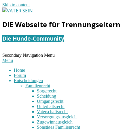
Skip to content
VATER
DIE Webseite für Trennungseltern
SEIN
Die Hunde-Community
Secondary Navigation Menu
Menu
Home
Forum
Entscheidungen
Familienrecht
Sorgerecht
Scheidung
Umgangsrecht
Unterhaltsrecht
Vaterschaftsrecht
Versorgungsausgleich
Zugewinnausgleich
Sonstiges Familienrecht