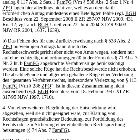
analog § 117 Abs. 2 Satz 1
FamFG
iVm § 538 Abs. 2 Satz 1 Nr. 4
ZPO
lagen hier allerdings nicht vor, weil es an dem dafür
erforderlichen Antrag mindestens eines Beteiligten fehlte (vgl.
BGH
Beschluss vom 22. September 2008 II ZR 257/07 NJW 2009, 431
Rn. 12; vgl. auch
BGH
Urteil vom 22. Juni 2004 XI ZR 90/03
NJW-RR 2004, 1637, 1639).
b) Das Fehlen des für eine Zurückverweisung nach § 538 Abs. 2
ZPO
notwendigen Antrags kann durch das
Rechtsbeschwerdegericht aber nicht von Amts wegen, sondern nur
auf eine rechtzeitig und ordnungsgemäß in der Form des § 71 Abs. 3
Nr. 2 lit. b
FamFG
angebrachte Verfahrensrüge berücksichtigt
werden. Eine solche Rüge hat die Rechtsbeschwerde nicht erhoben.
Die abschließende und allgemein gehaltene Rüge einer Verletzung
des “gesamten Verfahrensrechts, insbesondere Verletzung von § 113
FamFG
iVm § 286
ZPO
”, ist in diesem Zusammenhang nicht
ausreichend (vgl.
BGH
Beschluss vom 18. Februar 1997 XI ZR
317/95 NJW 1997, 1710).
4. Von einer weiteren Begründung der Entscheidung wird
abgesehen, weil sie nicht geeignet wäre, zur Klärung von
Rechtsfragen grundsätzlicher Bedeutung, zur Fortbildung des
Rechts oder zur Sicherung einer einheitlichen Rechtsprechung
beizutragen (§ 74 Abs. 7
FamFG
).