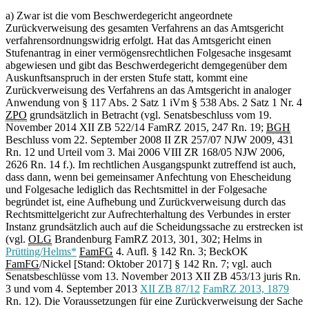
a) Zwar ist die vom Beschwerdegericht angeordnete
Zurückverweisung des gesamten Verfahrens an das Amtsgericht
verfahrensordnungswidrig erfolgt. Hat das Amtsgericht einen
Stufenantrag in einer vermögensrechtlichen Folgesache insgesamt
abgewiesen und gibt das Beschwerdegericht demgegenüber dem
Auskunftsanspruch in der ersten Stufe statt, kommt eine
Zurückverweisung des Verfahrens an das Amtsgericht in analoger
Anwendung von § 117 Abs. 2 Satz 1 iVm § 538 Abs. 2 Satz 1 Nr. 4
ZPO
grundsätzlich in Betracht (vgl. Senatsbeschluss vom 19.
November 2014 XII ZB 522/14 FamRZ 2015, 247 Rn. 19;
BGH
Beschluss vom 22. September 2008 II ZR 257/07 NJW 2009, 431
Rn. 12 und Urteil vom 3. Mai 2006 VIII ZR 168/05 NJW 2006,
2626 Rn. 14 f.). Im rechtlichen Ausgangspunkt zutreffend ist auch,
dass dann, wenn bei gemeinsamer Anfechtung von Ehescheidung
und Folgesache lediglich das Rechtsmittel in der Folgesache
begründet ist, eine Aufhebung und Zurückverweisung durch das
Rechtsmittelgericht zur Aufrechterhaltung des Verbundes in erster
Instanz grundsätzlich auch auf die Scheidungssache zu erstrecken ist
(vgl.
OLG
Brandenburg FamRZ 2013, 301, 302; Helms in
Prütting/Helms*
FamFG
4. Aufl. § 142 Rn. 3; BeckOK
FamFG
/Nickel [Stand: Oktober 2017] § 142 Rn. 7; vgl. auch
Senatsbeschlüsse vom 13. November 2013 XII ZB 453/13 juris Rn.
3 und vom 4. September 2013
XII ZB 87/12
FamRZ 2013, 1879
Rn. 12). Die Voraussetzungen für eine Zurückverweisung der Sache