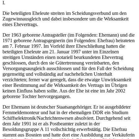
I.
Die beteiligten Eheleute streiten im Scheidungsverbund um den
Zugewinnausgleich und dabei insbesondere um die Wirksamkeit
eines Ehevertrags.
Der 1963 geborene Antragsteller (im Folgenden: Ehemann) und die
1971 geborene Antragsgegnerin (im Folgenden: Ehefrau) heirateten
am 7. Februar 1997. Im Vorfeld ihrer Eheschließung hatten die
beteiligten Eheleute am 21. Januar 1997 unter im Einzelnen
streitigen Umständen einen notariell beurkundeten Ehevertrag
geschlossen, durch den sie Gütertrennung vereinbarten, den
Versorgungsausgleich ausschlossen und für den Fall der Scheidung
gegenseitig und vollständig auf nachehelichen Unterhalt
verzichteten; ferner war geregelt, dass die etwaige Unwirksamkeit
einer Bestimmung auf die Wirksamkeit des Vertrags im Übrigen
keinen Einfluss haben sollte. Aus der Ehe ist eine im Jahr 2002
geborene Tochter hervorgegangen.
Der Ehemann ist deutscher Staatsangehöriger. Er ist ausgebildeter
Fernmeldemonteur und hat in der ehemaligen DDR ein Studium
Schiffselektronik/Nachrichtenwesen absolviert. Durchgehend seit
dem Jahr 1991 ist er als Postbeamter zuletzt in der
Besoldungsgruppe A 11 vollschichtig erwerbstätig. Die Ehefrau
stammt aus Bosnien und hatte dort eine Ausbildung zur Verkäuferin