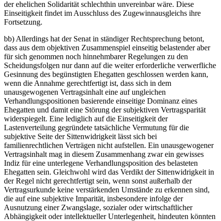
der ehelichen Solidarität schlechthin unvereinbar wäre. Diese
Einseitigkeit findet im Ausschluss des Zugewinnausgleichs ihre
Fortsetzung.
bb) Allerdings hat der Senat in ständiger Rechtsprechung betont,
dass aus dem objektiven Zusammenspiel einseitig belastender aber
für sich genommen noch hinnehmbarer Regelungen zu den
Scheidungsfolgen nur dann auf die weiter erforderliche verwerfliche
Gesinnung des begünstigten Ehegatten geschlossen werden kann,
wenn die Annahme gerechtfertigt ist, dass sich in dem
unausgewogenen Vertragsinhalt eine auf ungleichen
Verhandlungspositionen basierende einseitige Dominanz eines
Ehegatten und damit eine Störung der subjektiven Vertragsparität
widerspiegelt. Eine lediglich auf die Einseitigkeit der
Lastenverteilung gegründete tatsächliche Vermutung für die
subjektive Seite der Sittenwidrigkeit lässt sich bei
familienrechtlichen Verträgen nicht aufstellen. Ein unausgewogener
Vertragsinhalt mag in diesem Zusammenhang zwar ein gewisses
Indiz für eine unterlegene Verhandlungsposition des belasteten
Ehegatten sein. Gleichwohl wird das Verdikt der Sittenwidrigkeit in
der Regel nicht gerechtfertigt sein, wenn sonst außerhalb der
Vertragsurkunde keine verstärkenden Umstände zu erkennen sind,
die auf eine subjektive Imparität, insbesondere infolge der
Ausnutzung einer Zwangslage, sozialer oder wirtschaftlicher
Abhängigkeit oder intellektueller Unterlegenheit, hindeuten könnten