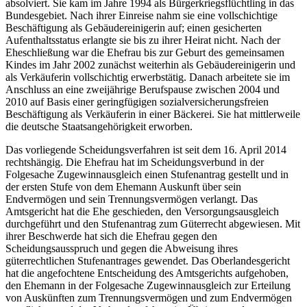
absolviert. Sie kam im Jahre 1994 als Bürgerkriegsflüchtling in das
Bundesgebiet. Nach ihrer Einreise nahm sie eine vollschichtige
Beschäftigung als Gebäudereinigerin auf; einen gesicherten
Aufenthaltsstatus erlangte sie bis zu ihrer Heirat nicht. Nach der
Eheschließung war die Ehefrau bis zur Geburt des gemeinsamen
Kindes im Jahr 2002 zunächst weiterhin als Gebäudereinigerin und
als Verkäuferin vollschichtig erwerbstätig. Danach arbeitete sie im
Anschluss an eine zweijährige Berufspause zwischen 2004 und
2010 auf Basis einer geringfügigen sozialversicherungsfreien
Beschäftigung als Verkäuferin in einer Bäckerei. Sie hat mittlerweile
die deutsche Staatsangehörigkeit erworben.
Das vorliegende Scheidungsverfahren ist seit dem 16. April 2014
rechtshängig. Die Ehefrau hat im Scheidungsverbund in der
Folgesache Zugewinnausgleich einen Stufenantrag gestellt und in
der ersten Stufe von dem Ehemann Auskunft über sein
Endvermögen und sein Trennungsvermögen verlangt. Das
Amtsgericht hat die Ehe geschieden, den Versorgungsausgleich
durchgeführt und den Stufenantrag zum Güterrecht abgewiesen. Mit
ihrer Beschwerde hat sich die Ehefrau gegen den
Scheidungsausspruch und gegen die Abweisung ihres
güterrechtlichen Stufenantrages gewendet. Das Oberlandesgericht
hat die angefochtene Entscheidung des Amtsgerichts aufgehoben,
den Ehemann in der Folgesache Zugewinnausgleich zur Erteilung
von Auskünften zum Trennungsvermögen und zum Endvermögen