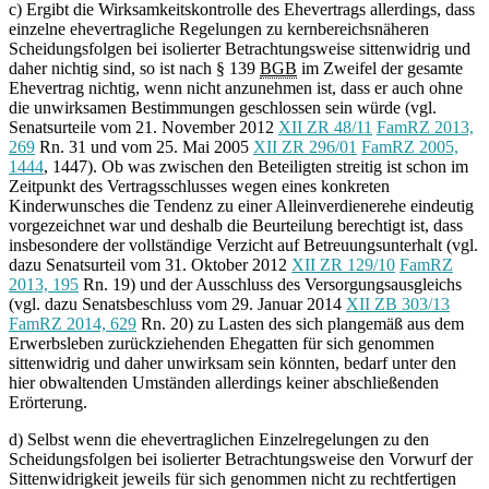
c) Ergibt die Wirksamkeitskontrolle des Ehevertrags allerdings, dass
einzelne ehevertragliche Regelungen zu kernbereichsnäheren
Scheidungsfolgen bei isolierter Betrachtungsweise sittenwidrig und
daher nichtig sind, so ist nach § 139
BGB
im Zweifel der gesamte
Ehevertrag nichtig, wenn nicht anzunehmen ist, dass er auch ohne
die unwirksamen Bestimmungen geschlossen sein würde (vgl.
Senatsurteile vom 21. November 2012
XII ZR 48/11
FamRZ 2013,
269
Rn. 31 und vom 25. Mai 2005
XII ZR 296/01
FamRZ 2005,
1444
, 1447). Ob was zwischen den Beteiligten streitig ist schon im
Zeitpunkt des Vertragsschlusses wegen eines konkreten
Kinderwunsches die Tendenz zu einer Alleinverdienerehe eindeutig
vorgezeichnet war und deshalb die Beurteilung berechtigt ist, dass
insbesondere der vollständige Verzicht auf Betreuungsunterhalt (vgl.
dazu Senatsurteil vom 31. Oktober 2012
XII ZR 129/10
FamRZ
2013, 195
Rn. 19) und der Ausschluss des Versorgungsausgleichs
(vgl. dazu Senatsbeschluss vom 29. Januar 2014
XII ZB 303/13
FamRZ 2014, 629
Rn. 20) zu Lasten des sich plangemäß aus dem
Erwerbsleben zurückziehenden Ehegatten für sich genommen
sittenwidrig und daher unwirksam sein könnten, bedarf unter den
hier obwaltenden Umständen allerdings keiner abschließenden
Erörterung.
d) Selbst wenn die ehevertraglichen Einzelregelungen zu den
Scheidungsfolgen bei isolierter Betrachtungsweise den Vorwurf der
Sittenwidrigkeit jeweils für sich genommen nicht zu rechtfertigen