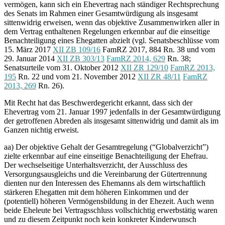
vermögen, kann sich ein Ehevertrag nach ständiger Rechtsprechung
des Senats im Rahmen einer Gesamtwürdigung als insgesamt
sittenwidrig erweisen, wenn das objektive Zusammenwirken aller in
dem Vertrag enthaltenen Regelungen erkennbar auf die einseitige
Benachteiligung eines Ehegatten abzielt (vgl. Senatsbeschlüsse vom
15. März 2017
XII ZB 109/16
FamRZ 2017, 884 Rn. 38 und vom
29. Januar 2014
XII ZB 303/13
FamRZ 2014, 629
Rn. 38;
Senatsurteile vom 31. Oktober 2012
XII ZR 129/10
FamRZ 2013,
195
Rn. 22 und vom 21. November 2012
XII ZR 48/11
FamRZ
2013, 269
Rn. 26).
Mit Recht hat das Beschwerdegericht erkannt, dass sich der
Ehevertrag vom 21. Januar 1997 jedenfalls in der Gesamtwürdigung
der getroffenen Abreden als insgesamt sittenwidrig und damit als im
Ganzen nichtig erweist.
aa) Der objektive Gehalt der Gesamtregelung (“Globalverzicht”)
zielte erkennbar auf eine einseitige Benachteiligung der Ehefrau.
Der wechselseitige Unterhaltsverzicht, der Ausschluss des
Versorgungsausgleichs und die Vereinbarung der Gütertrennung
dienten nur den Interessen des Ehemanns als dem wirtschaftlich
stärkeren Ehegatten mit dem höheren Einkommen und der
(potentiell) höheren Vermögensbildung in der Ehezeit. Auch wenn
beide Eheleute bei Vertragsschluss vollschichtig erwerbstätig waren
und zu diesem Zeitpunkt noch kein konkreter Kinderwunsch