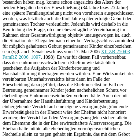
bestanden haben mag, konnte schon angesichts des Alters der
beiden Ehegatten bei der Eheschließung (34 Jahre bzw. 25 Jahre)
eine spätere Familiengründung nicht von vornherein ausgeschlossen
werden, was letztlich auch die fünf Jahre später erfolgte Geburt der
gemeinsamen Tochter verdeutlicht. Jedenfalls wird deshalb in die
Beurteilung der Frage, ob eine ehevertragliche Vereinbarung im
Rahmen einer Gesamtwürdigung objektiv unausgewogen ist, auch
die Situation der Ehegatten nach einer bei Vertragsschluss zumindest
für möglich gehaltenen Geburt gemeinsamer Kinder einzubeziehen
sein (vgl. auch Senatsbeschluss vom 17. Mai 2006
XII ZB 250/03
FamRZ 2006, 1097
, 1098). Es war für diesen Fall vorhersehbar,
dass der einkommensschwächeren Ehefrau wie tatsächlich
geschehen die Aufgaben der Kinderbetreuung und
Haushaltsführung übertragen werden würden. Eine Wirksamkeit des
vereinbarten Unterhaltsverzichts hätte dann im Falle der
Ehescheidung dazu geführt, dass die Ehefrau selbst im Fall der
Betreuung gemeinsamer Kinder jeden nachehelichen Schutz vor
ehebedingten Einkommenseinbußen verloren hätte. Auch der mit
der Übernahme der Haushaltsführung und Kinderbetreuung
einhergehende Verzicht auf eine eigene versorgungsbegründende
Erwerbstätigkeit in der Ehezeit wäre der Ehefrau nicht honoriert
worden; der Verzicht auf den Versorgungsausgleich sichert allein
dem Ehemann die in der Ehe erwirtschaftete Altersversorgung. Die
Ehefrau hätte mithin alle ehebedingten vermögensrechtlichen
Nachteile allein zu tragen gehabt ein Ergebnis, das mit dem Gebot