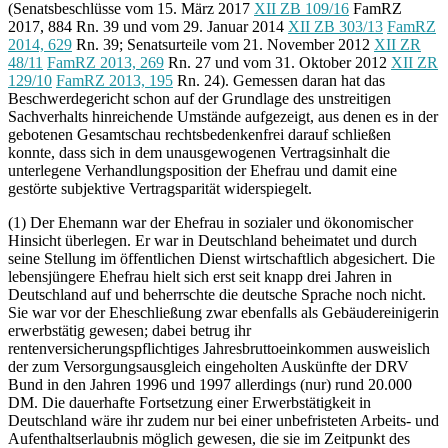
(Senatsbeschlüsse vom 15. März 2017
XII ZB 109/16
FamRZ
2017, 884 Rn. 39 und vom 29. Januar 2014
XII ZB 303/13
FamRZ
2014, 629
Rn. 39; Senatsurteile vom 21. November 2012
XII ZR
48/11
FamRZ 2013, 269
Rn. 27 und vom 31. Oktober 2012
XII ZR
129/10
FamRZ 2013, 195
Rn. 24). Gemessen daran hat das
Beschwerdegericht schon auf der Grundlage des unstreitigen
Sachverhalts hinreichende Umstände aufgezeigt, aus denen es in der
gebotenen Gesamtschau rechtsbedenkenfrei darauf schließen
konnte, dass sich in dem unausgewogenen Vertragsinhalt die
unterlegene Verhandlungsposition der Ehefrau und damit eine
gestörte subjektive Vertragsparität widerspiegelt.
(1) Der Ehemann war der Ehefrau in sozialer und ökonomischer
Hinsicht überlegen. Er war in Deutschland beheimatet und durch
seine Stellung im öffentlichen Dienst wirtschaftlich abgesichert. Die
lebensjüngere Ehefrau hielt sich erst seit knapp drei Jahren in
Deutschland auf und beherrschte die deutsche Sprache noch nicht.
Sie war vor der Eheschließung zwar ebenfalls als Gebäudereinigerin
erwerbstätig gewesen; dabei betrug ihr
rentenversicherungspflichtiges Jahresbruttoeinkommen ausweislich
der zum Versorgungsausgleich eingeholten Auskünfte der DRV
Bund in den Jahren 1996 und 1997 allerdings (nur) rund 20.000
DM. Die dauerhafte Fortsetzung einer Erwerbstätigkeit in
Deutschland wäre ihr zudem nur bei einer unbefristeten Arbeits- und
Aufenthaltserlaubnis möglich gewesen, die sie im Zeitpunkt des