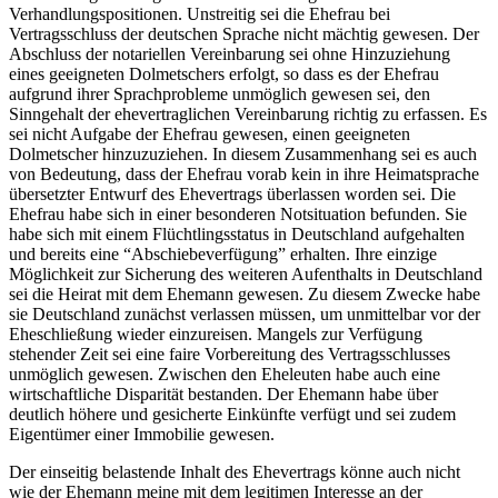
Verhandlungspositionen. Unstreitig sei die Ehefrau bei
Vertragsschluss der deutschen Sprache nicht mächtig gewesen. Der
Abschluss der notariellen Vereinbarung sei ohne Hinzuziehung
eines geeigneten Dolmetschers erfolgt, so dass es der Ehefrau
aufgrund ihrer Sprachprobleme unmöglich gewesen sei, den
Sinngehalt der ehevertraglichen Vereinbarung richtig zu erfassen. Es
sei nicht Aufgabe der Ehefrau gewesen, einen geeigneten
Dolmetscher hinzuzuziehen. In diesem Zusammenhang sei es auch
von Bedeutung, dass der Ehefrau vorab kein in ihre Heimatsprache
übersetzter Entwurf des Ehevertrags überlassen worden sei. Die
Ehefrau habe sich in einer besonderen Notsituation befunden. Sie
habe sich mit einem Flüchtlingsstatus in Deutschland aufgehalten
und bereits eine “Abschiebeverfügung” erhalten. Ihre einzige
Möglichkeit zur Sicherung des weiteren Aufenthalts in Deutschland
sei die Heirat mit dem Ehemann gewesen. Zu diesem Zwecke habe
sie Deutschland zunächst verlassen müssen, um unmittelbar vor der
Eheschließung wieder einzureisen. Mangels zur Verfügung
stehender Zeit sei eine faire Vorbereitung des Vertragsschlusses
unmöglich gewesen. Zwischen den Eheleuten habe auch eine
wirtschaftliche Disparität bestanden. Der Ehemann habe über
deutlich höhere und gesicherte Einkünfte verfügt und sei zudem
Eigentümer einer Immobilie gewesen.
Der einseitig belastende Inhalt des Ehevertrags könne auch nicht
wie der Ehemann meine mit dem legitimen Interesse an der