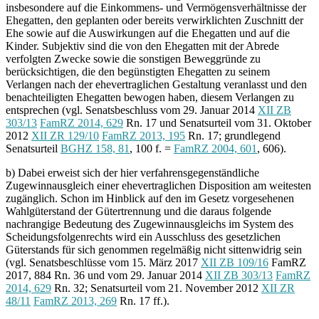
insbesondere auf die Einkommens- und Vermögensverhältnisse der
Ehegatten, den geplanten oder bereits verwirklichten Zuschnitt der
Ehe sowie auf die Auswirkungen auf die Ehegatten und auf die
Kinder. Subjektiv sind die von den Ehegatten mit der Abrede
verfolgten Zwecke sowie die sonstigen Beweggründe zu
berücksichtigen, die den begünstigten Ehegatten zu seinem
Verlangen nach der ehevertraglichen Gestaltung veranlasst und den
benachteiligten Ehegatten bewogen haben, diesem Verlangen zu
entsprechen (vgl. Senatsbeschluss vom 29. Januar 2014
XII ZB
303/13
FamRZ 2014, 629
Rn. 17 und Senatsurteil vom 31. Oktober
2012
XII ZR 129/10
FamRZ 2013, 195
Rn. 17; grundlegend
Senatsurteil
BGHZ 158, 81
, 100 f. =
FamRZ 2004, 601
, 606).
b) Dabei erweist sich der hier verfahrensgegenständliche
Zugewinnausgleich einer ehevertraglichen Disposition am weitesten
zugänglich. Schon im Hinblick auf den im Gesetz vorgesehenen
Wahlgüterstand der Gütertrennung und die daraus folgende
nachrangige Bedeutung des Zugewinnausgleichs im System des
Scheidungsfolgenrechts wird ein Ausschluss des gesetzlichen
Güterstands für sich genommen regelmäßig nicht sittenwidrig sein
(vgl. Senatsbeschlüsse vom 15. März 2017
XII ZB 109/16
FamRZ
2017, 884 Rn. 36 und vom 29. Januar 2014
XII ZB 303/13
FamRZ
2014, 629
Rn. 32; Senatsurteil vom 21. November 2012
XII ZR
48/11
FamRZ 2013, 269
Rn. 17 ff.).