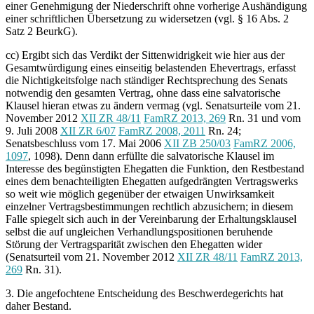
einer Genehmigung der Niederschrift ohne vorherige Aushändigung
einer schriftlichen Übersetzung zu widersetzen (vgl. § 16 Abs. 2
Satz 2 BeurkG).
cc) Ergibt sich das Verdikt der Sittenwidrigkeit wie hier aus der
Gesamtwürdigung eines einseitig belastenden Ehevertrags, erfasst
die Nichtigkeitsfolge nach ständiger Rechtsprechung des Senats
notwendig den gesamten Vertrag, ohne dass eine salvatorische
Klausel hieran etwas zu ändern vermag (vgl. Senatsurteile vom 21.
November 2012
XII ZR 48/11
FamRZ 2013, 269
Rn. 31 und vom
9. Juli 2008
XII ZR 6/07
FamRZ 2008, 2011
Rn. 24;
Senatsbeschluss vom 17. Mai 2006
XII ZB 250/03
FamRZ 2006,
1097
, 1098). Denn dann erfüllte die salvatorische Klausel im
Interesse des begünstigten Ehegatten die Funktion, den Restbestand
eines dem benachteiligten Ehegatten aufgedrängten Vertragswerks
so weit wie möglich gegenüber der etwaigen Unwirksamkeit
einzelner Vertragsbestimmungen rechtlich abzusichern; in diesem
Falle spiegelt sich auch in der Vereinbarung der Erhaltungsklausel
selbst die auf ungleichen Verhandlungspositionen beruhende
Störung der Vertragsparität zwischen den Ehegatten wider
(Senatsurteil vom 21. November 2012
XII ZR 48/11
FamRZ 2013,
269
Rn. 31).
3. Die angefochtene Entscheidung des Beschwerdegerichts hat
daher Bestand.