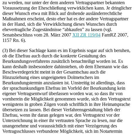
zu werden, nur unter der dem anderen Vertragspartner bekannten
Voraussetzung der Eheschließung verwirklichen kann. Je dringlicher
dieser Wunsch etwa mit Blick auf drohende ausländerrechtliche
Maßnahmen erscheint, desto eher hat es der andere Vertragspartner
in der Hand, sich die Verwirklichung dieses Wunsches durch
ehevertragliche Zugeständnisse “abkaufen” zu lassen (vgl.
Senatsbeschluss vom 28. März 2007
XII ZR 119/04
FamRZ 2007,
1157 Rn. 6).
(3) Bei dieser Sachlage kann es im Ergebnis sogar auf sich beruhen,
ob die Ehefrau auch durch die konkrete Gestaltung des
Beurkundungsverfahrens zusätzlich benachteiligt worden ist. Es
kann deshalb insbesondere dahinstehen, ob dem Ehemann wie das
Beschwerdegericht meint in der Gesamtschau auch die
Hinzuziehung eines ungeeigneten Dolmetschers im
Beurkundungstermin anzulasten ist. Unstreitig ist allerdings, dass
der sprachunkundigen Ehefrau im Vorfeld der Beurkundung kein
eigener Vertragsentwurf überlassen worden war, so dass ihr von
vornherein die Möglichkeit genommen wurde, sich den Vertragstext
wenigstens in groben Zügen vorab schriftlich in ihre Heimatsprache
übersetzen zu lassen. Bei dieser Verfahrensgestaltung blieb der
Ehefrau, wenn ihr daran gelegen war, den Vertragstext vor der
Unterzeichnung in einer ihr vertrauten Sprache zu lesen, nur die
unangenehme und voraussichtlich mit einer Verzögerung des
Vertragsschlusses verbundene Möglichkeit, sich im Notartermin