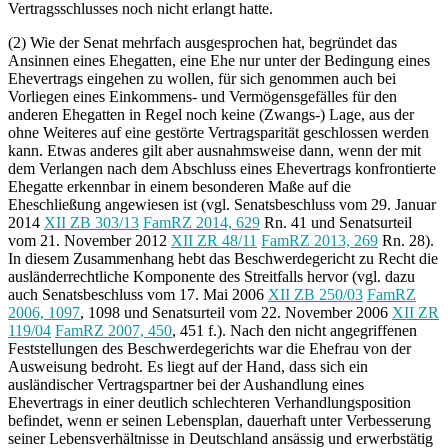
Vertragsschlusses noch nicht erlangt hatte.
(2) Wie der Senat mehrfach ausgesprochen hat, begründet das
Ansinnen eines Ehegatten, eine Ehe nur unter der Bedingung eines
Ehevertrags eingehen zu wollen, für sich genommen auch bei
Vorliegen eines Einkommens- und Vermögensgefälles für den
anderen Ehegatten in Regel noch keine (Zwangs-) Lage, aus der
ohne Weiteres auf eine gestörte Vertragsparität geschlossen werden
kann. Etwas anderes gilt aber ausnahmsweise dann, wenn der mit
dem Verlangen nach dem Abschluss eines Ehevertrags konfrontierte
Ehegatte erkennbar in einem besonderen Maße auf die
Eheschließung angewiesen ist (vgl. Senatsbeschluss vom 29. Januar
2014
XII ZB 303/13
FamRZ 2014, 629
Rn. 41 und Senatsurteil
vom 21. November 2012
XII ZR 48/11
FamRZ 2013, 269
Rn. 28).
In diesem Zusammenhang hebt das Beschwerdegericht zu Recht die
ausländerrechtliche Komponente des Streitfalls hervor (vgl. dazu
auch Senatsbeschluss vom 17. Mai 2006
XII ZB 250/03
FamRZ
2006, 1097
, 1098 und Senatsurteil vom 22. November 2006
XII ZR
119/04
FamRZ 2007, 450
, 451 f.). Nach den nicht angegriffenen
Feststellungen des Beschwerdegerichts war die Ehefrau von der
Ausweisung bedroht. Es liegt auf der Hand, dass sich ein
ausländischer Vertragspartner bei der Aushandlung eines
Ehevertrags in einer deutlich schlechteren Verhandlungsposition
befindet, wenn er seinen Lebensplan, dauerhaft unter Verbesserung
seiner Lebensverhältnisse in Deutschland ansässig und erwerbstätig