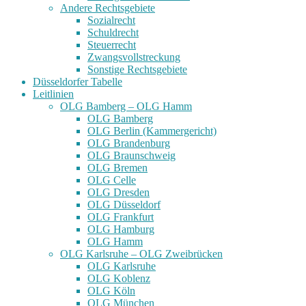
Andere Rechtsgebiete
Sozialrecht
Schuldrecht
Steuerrecht
Zwangsvollstreckung
Sonstige Rechtsgebiete
Düsseldorfer Tabelle
Leitlinien
OLG Bamberg – OLG Hamm
OLG Bamberg
OLG Berlin (Kammergericht)
OLG Brandenburg
OLG Braunschweig
OLG Bremen
OLG Celle
OLG Dresden
OLG Düsseldorf
OLG Frankfurt
OLG Hamburg
OLG Hamm
OLG Karlsruhe – OLG Zweibrücken
OLG Karlsruhe
OLG Koblenz
OLG Köln
OLG München