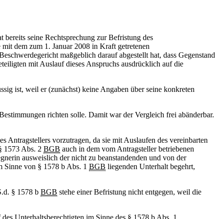
t bereits seine Rechtsprechung zur Befristung des
e mit dem zum 1. Januar 2008 in Kraft getretenen
s Beschwerdegericht maßgeblich darauf abgestellt hat, dass Gegenstand
eiligten mit Auslauf dieses Anspruchs ausdrücklich auf die
sig ist, weil er (zunächst) keine Angaben über seine konkreten
 Bestimmungen richten solle. Damit war der Vergleich frei abänderbar.
Antragstellers vorzutragen, da sie mit Auslaufen des vereinbarten
 § 1573 Abs. 2
BGB
auch in dem vom Antragsteller betriebenen
gnerin ausweislich der nicht zu beanstandenden und von der
im Sinne von § 1578 b Abs. 1
BGB
liegenden Unterhalt begehrt,
S.d. § 1578 b
BGB
stehe einer Befristung nicht entgegen, weil die
des Unterhaltsberechtigten im Sinne des § 1578 b Abs. 1