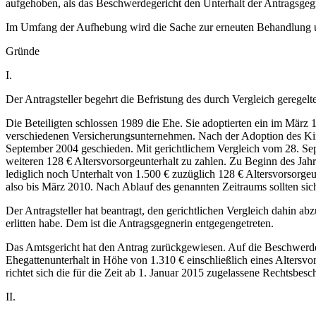
aufgehoben, als das Beschwerdegericht den Unterhalt der Antragsgegne
Im Umfang der Aufhebung wird die Sache zur erneuten Behandlung u
Gründe
I.
Der Antragsteller begehrt die Befristung des durch Vergleich geregel
Die Beteiligten schlossen 1989 die Ehe. Sie adoptierten ein im März 1
verschiedenen Versicherungsunternehmen. Nach der Adoption des Kindes
September 2004 geschieden. Mit gerichtlichem Vergleich vom 28. Sept
weiteren 128 € Altersvorsorgeunterhalt zu zahlen. Zu Beginn des Jahr
lediglich noch Unterhalt von 1.500 € zuzüglich 128 € Altersvorsorgeu
also bis März 2010. Nach Ablauf des genannten Zeitraums sollten sich
Der Antragsteller hat beantragt, den gerichtlichen Vergleich dahin a
erlitten habe. Dem ist die Antragsgegnerin entgegengetreten.
Das Amtsgericht hat den Antrag zurückgewiesen. Auf die Beschwerde d
Ehegattenunterhalt in Höhe von 1.310 € einschließlich eines Altersv
richtet sich die für die Zeit ab 1. Januar 2015 zugelassene Rechtsbesc
II.