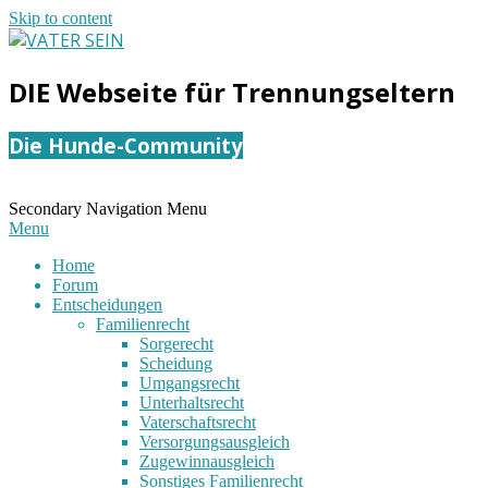
Skip to content
VATER
DIE Webseite für Trennungseltern
SEIN
Die Hunde-Community
Secondary Navigation Menu
Menu
Home
Forum
Entscheidungen
Familienrecht
Sorgerecht
Scheidung
Umgangsrecht
Unterhaltsrecht
Vaterschaftsrecht
Versorgungsausgleich
Zugewinnausgleich
Sonstiges Familienrecht