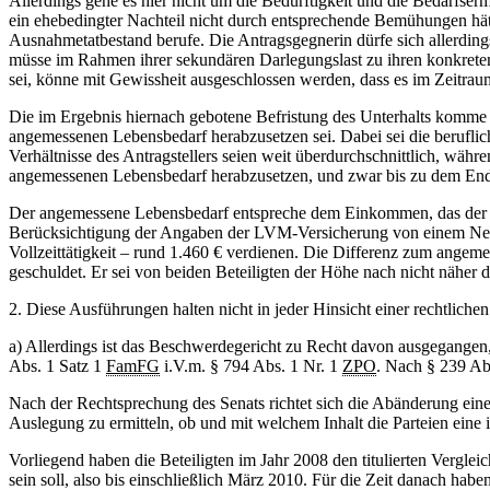
Allerdings gehe es hier nicht um die Bedürftigkeit und die Bedarfsermi
ein ehebedingter Nachteil nicht durch entsprechende Bemühungen hätt
Ausnahmetatbestand berufe. Die Antragsgegnerin dürfe sich allerdings
müsse im Rahmen ihrer sekundären Darlegungslast zu ihren konkreten
sei, könne mit Gewissheit ausgeschlossen werden, dass es im Zeitra
Die im Ergebnis hiernach gebotene Befristung des Unterhalts komme
angemessenen Lebensbedarf herabzusetzen sei. Dabei sei die berufli
Verhältnisse des Antragstellers seien weit überdurchschnittlich, währ
angemessenen Lebensbedarf herabzusetzen, und zwar bis zu dem Ende de
Der angemessene Lebensbedarf entspreche dem Einkommen, das der unt
Berücksichtigung der Angaben der LVM-Versicherung von einem Netto
Vollzeittätigkeit – rund 1.460 € verdienen. Die Differenz zum angem
geschuldet. Er sei von beiden Beteiligten der Höhe nach nicht näher 
2. Diese Ausführungen halten nicht in jeder Hinsicht einer rechtliche
a) Allerdings ist das Beschwerdegericht zu Recht davon ausgegange
Abs. 1 Satz 1
FamFG
i.V.m. § 794 Abs. 1 Nr. 1
ZPO
. Nach § 239 Ab
Nach der Rechtsprechung des Senats richtet sich die Abänderung eines
Auslegung zu ermitteln, ob und mit welchem Inhalt die Parteien eine
Vorliegend haben die Beteiligten im Jahr 2008 den titulierten Vergle
sein soll, also bis einschließlich März 2010. Für die Zeit danach habe