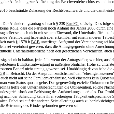
ang der Anfechtung zur Aufhebung des Beschwerdebeschlusses und inso
 2015 beschränkte Zulassung der Rechtsbeschwerde und die damit einhe
t: Der Abänderungsantrag sei nach § 239
FamFG
zulässig. Dies folge 
 keine Rolle, dass die Parteien noch Anfang des Jahres 2008 durch eine 
gsteller sei auch nicht mit seinem Einwand, die Unterhaltspflicht zu bef
chende Vereinbarung habe sich aber erkennbar mit einem anderen Tatbest
hkeit nach § 1578 b
BGB
unterliege. Aufgrund der Vereinbarung sei kla
dem sei vereinbart gewesen, dass die Antragsgegnerin ohne Anrechnung
entuelle Unterhaltsansprüche nach den gesetzlichen Vorschriften, auch
g, sei nicht haltbar, jedenfalls wenn der Antragsteller, wie hier, ausd
r gebotenen Billigkeitsabwägung in außergewöhnlicher Höhe zu unterstel
senen Bedarf nicht streitig gewesen sei. Unabhängig davon habe die A
GB
in Betracht. Da der Anspruch zunächst auf den “eheangemessenen”
auch nicht auf seine Familienverhältnisse, weil einerseits kein Quotenun
n man vom Status quo ausgehe. Das gegenwärtig erzielte Einkommen lieg
erdings treffe den Unterhaltsberechtigten die Obliegenheit, solche Nacht
esgerichtshofs zur Befristung des Aufstockungsunterhalts. Das Problem
ng nach der Scheidung keine ihrer vorherigen Tätigkeit entsprechende S
ltet. Dabei sei auf der anderen Seite allerdings auch zu berücksichtig
ch die Betreuung des Kindes gebunden gewesen sei.