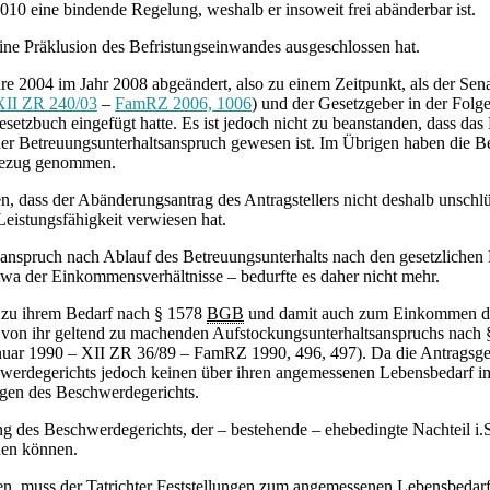
010 eine bindende Regelung, weshalb er insoweit frei abänderbar ist.
ine Präklusion des Befristungseinwandes ausgeschlossen hat.
e 2004 im Jahr 2008 abgeändert, also zu einem Zeitpunkt, als der Sena
XII ZR 240/03
–
FamRZ 2006, 1006
) und der Gesetzgeber in der Folg
setzbuch eingefügt hatte. Es ist jedoch nicht zu beanstanden, dass da
er Betreuungsunterhaltsanspruch gewesen ist. Im Übrigen haben die Bet
ezug genommen.
 dass der Abänderungsantrag des Antragstellers nicht deshalb unschlüs
eistungsfähigkeit verwiesen hat.
ltsanspruch nach Ablauf des Betreuungsunterhalts nach den gesetzlichen
twa der Einkommensverhältnisse – bedurfte es daher nicht mehr.
 zu ihrem Bedarf nach § 1578
BGB
und damit auch zum Einkommen des 
 von ihr geltend zu machenden Aufstockungsunterhaltsanspruchs nach
 Januar 1990 – XII ZR 36/89 – FamRZ 1990, 496, 497). Da die Antragsge
hwerdegerichts jedoch keinen über ihren angemessenen Lebensbedarf 
ngen des Beschwerdegerichts.
ng des Beschwerdegerichts, der – bestehende – ehebedingte Nachteil i.
den können.
, muss der Tatrichter Feststellungen zum angemessenen Lebensbedarf 