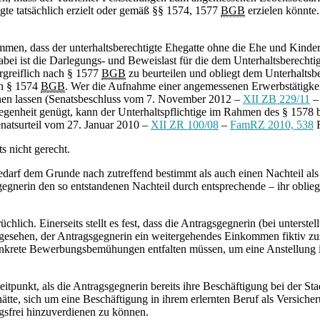
te tatsächlich erzielt oder gemäß §§ 1574, 1577
BGB
erzielen könnte.
n, dass der unterhaltsberechtigte Ehegatte ohne die Ehe und Kindere
bei ist die Darlegungs- und Beweislast für die dem Unterhaltsberechti
orgreiflich nach § 1577
BGB
zu beurteilen und obliegt dem Unterhaltsber
ch § 1574
BGB
. Wer die Aufnahme einer angemessenen Erwerbstätigkei
nen lassen (Senatsbeschluss vom 7. November 2012 –
XII ZB 229/11
– 
iegenheit genügt, kann der Unterhaltspflichtige im Rahmen des § 1578
Senatsurteil vom 27. Januar 2010 –
XII ZR 100/08
–
FamRZ 2010, 538
R
 nicht gerecht.
f dem Grunde nach zutreffend bestimmt als auch einen Nachteil als so
gegnerin den so entstandenen Nachteil durch entsprechende – ihr obli
h. Einerseits stellt es fest, dass die Antragsgegnerin (bei unterstellter
bgesehen, der Antragsgegnerin ein weitergehendes Einkommen fiktiv zuz
onkrete Bewerbungsbemühungen entfalten müssen, um eine Anstellung in
eitpunkt, als die Antragsgegnerin bereits ihre Beschäftigung bei der S
hätte, sich um eine Beschäftigung in ihrem erlernten Beruf als Versiche
sfrei hinzuverdienen zu können.