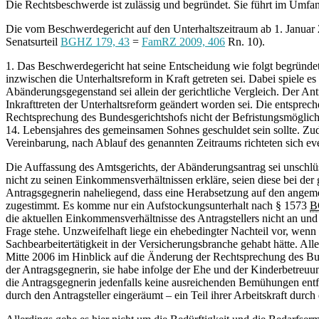
Die Rechtsbeschwerde ist zulässig und begründet. Sie führt im Umf
Die vom Beschwerdegericht auf den Unterhaltszeitraum ab 1. Januar
Senatsurteil
BGHZ 179, 43
=
FamRZ 2009, 406
Rn. 10).
1. Das Beschwerdegericht hat seine Entscheidung wie folgt begründe
inzwischen die Unterhaltsreform in Kraft getreten sei. Dabei spiele es
Abänderungsgegenstand sei allein der gerichtliche Vergleich. Der Antra
Inkrafttreten der Unterhaltsreform geändert worden sei. Die entspre
Rechtsprechung des Bundesgerichtshofs nicht der Befristungsmöglic
14. Lebensjahres des gemeinsamen Sohnes geschuldet sein sollte. Zu
Vereinbarung, nach Ablauf des genannten Zeitraums richteten sich ev
Die Auffassung des Amtsgerichts, der Abänderungsantrag sei unschlüssi
nicht zu seinen Einkommensverhältnissen erkläre, seien diese bei de
Antragsgegnerin naheliegend, dass eine Herabsetzung auf den angemes
zugestimmt. Es komme nur ein Aufstockungsunterhalt nach § 1573
B
die aktuellen Einkommensverhältnisse des Antragstellers nicht an und 
Frage stehe. Unzweifelhaft liege ein ehebedingter Nachteil vor, wen
Sachbearbeitertätigkeit in der Versicherungsbranche gehabt hätte. All
Mitte 2006 im Hinblick auf die Änderung der Rechtsprechung des Bund
der Antragsgegnerin, sie habe infolge der Ehe und der Kinderbetreuu
die Antragsgegnerin jedenfalls keine ausreichenden Bemühungen entfa
durch den Antragsteller eingeräumt – ein Teil ihrer Arbeitskraft dur