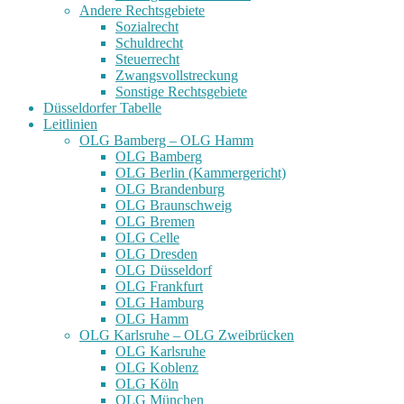
Andere Rechtsgebiete
Sozialrecht
Schuldrecht
Steuerrecht
Zwangsvollstreckung
Sonstige Rechtsgebiete
Düsseldorfer Tabelle
Leitlinien
OLG Bamberg – OLG Hamm
OLG Bamberg
OLG Berlin (Kammergericht)
OLG Brandenburg
OLG Braunschweig
OLG Bremen
OLG Celle
OLG Dresden
OLG Düsseldorf
OLG Frankfurt
OLG Hamburg
OLG Hamm
OLG Karlsruhe – OLG Zweibrücken
OLG Karlsruhe
OLG Koblenz
OLG Köln
OLG München