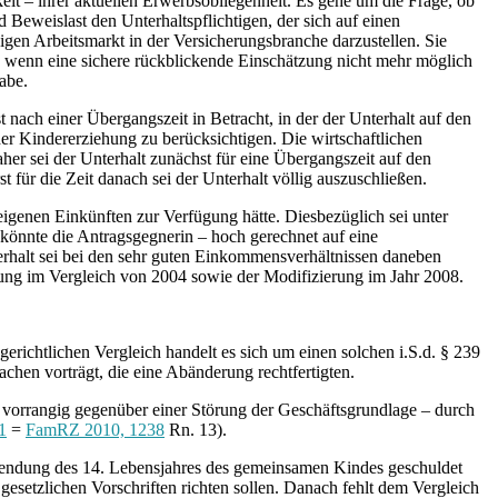
gkeit – ihrer aktuellen Erwerbsobliegenheit. Es gehe um die Frage, ob
Beweislast den Unterhaltspflichtigen, der sich auf einen
igen Arbeitsmarkt in der Versicherungsbranche darzustellen. Sie
 wenn eine sichere rückblickende Einschätzung nicht mehr möglich
abe.
t nach einer Übergangszeit in Betracht, in der der Unterhalt auf den
r Kindererziehung zu berücksichtigen. Die wirtschaftlichen
aher sei der Unterhalt zunächst für eine Übergangszeit auf den
für die Zeit danach sei der Unterhalt völlig auszuschließen.
genen Einkünften zur Verfügung hätte. Diesbezüglich sei unter
önnte die Antragsgegnerin – hoch gerechnet auf eine
erhalt sei bei den sehr guten Einkommensverhältnissen daneben
etzung im Vergleich von 2004 sowie der Modifizierung im Jahr 2008.
 gerichtlichen Vergleich handelt es sich um einen solchen i.S.d. § 239
sachen vorträgt, die eine Abänderung rechtfertigten.
st vorrangig gegenüber einer Störung der Geschäftsgrundlage – durch
1
=
FamRZ 2010, 1238
Rn. 13).
Vollendung des 14. Lebensjahres des gemeinsamen Kindes geschuldet
 gesetzlichen Vorschriften richten sollen. Danach fehlt dem Vergleich