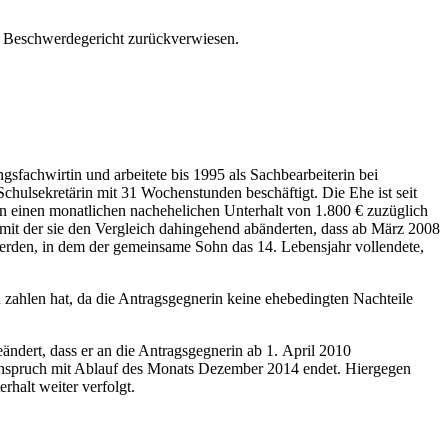
 Beschwerdegericht zurückverwiesen.
gsfachwirtin und arbeitete bis 1995 als Sachbearbeiterin bei
Schulsekretärin mit 31 Wochenstunden beschäftigt. Die Ehe ist seit
in einen monatlichen nachehelichen Unterhalt von 1.800 € zuzüglich
, mit der sie den Vergleich dahingehend abänderten, dass ab März 2008
 werden, in dem der gemeinsame Sohn das 14. Lebensjahr vollendete,
u zahlen hat, da die Antragsgegnerin keine ehebedingten Nachteile
ndert, dass er an die Antragsgegnerin ab 1. April 2010
tsanspruch mit Ablauf des Monats Dezember 2014 endet. Hiergegen
rhalt weiter verfolgt.