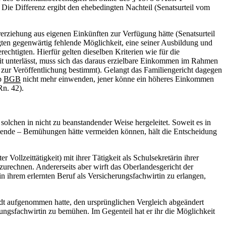
 Die Differenz ergibt den ehebedingten Nachteil (Senatsurteil vom
rziehung aus eigenen Einkünften zur Verfügung hätte (Senatsurteil
gten gegenwärtig fehlende Möglichkeit, eine seiner Ausbildung und
echtigten. Hierfür gelten dieselben Kriterien wie für die
t unterlässt, muss sich das daraus erzielbare Einkommen im Rahmen
zur Veröffentlichung bestimmt). Gelangt das Familiengericht dagegen
 b
BGB
nicht mehr einwenden, jener könne ein höheres Einkommen
n. 42).
lchen in nicht zu beanstandender Weise hergeleitet. Soweit es in
egende – Bemühungen hätte vermeiden können, hält die Entscheidung
 Vollzeittätigkeit) mit ihrer Tätigkeit als Schulsekretärin ihrer
urechnen. Andererseits aber wirft das Oberlandesgericht der
 ihrem erlernten Beruf als Versicherungsfachwirtin zu erlangen,
tadt aufgenommen hatte, den ursprünglichen Vergleich abgeändert
rungsfachwirtin zu bemühen. Im Gegenteil hat er ihr die Möglichkeit