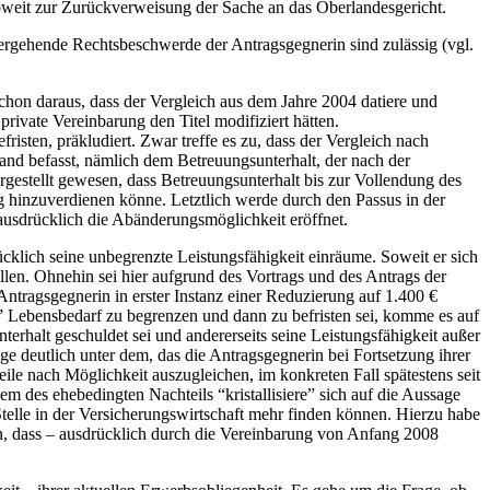
weit zur Zurückverweisung der Sache an das Oberlandesgericht.
rgehende Rechtsbeschwerde der Antragsgegnerin sind zulässig (vgl.
schon daraus, dass der Vergleich aus dem Jahre 2004 datiere und
private Vereinbarung den Titel modifiziert hätten.
risten, präkludiert. Zwar treffe es zu, dass der Vergleich nach
and befasst, nämlich dem Betreuungsunterhalt, der nach der
rgestellt gewesen, dass Betreuungsunterhalt bis zur Vollendung des
 hinzuverdienen könne. Letztlich werde durch den Passus in der
 ausdrücklich die Abänderungsmöglichkeit eröffnet.
rücklich seine unbegrenzte Leistungsfähigkeit einräume. Soweit er sich
len. Ohnehin sei hier aufgrund des Vortrags und des Antrags der
ntragsgegnerin in erster Instanz einer Reduzierung auf 1.400 €
 Lebensbedarf zu begrenzen und dann zu befristen sei, komme es auf
terhalt geschuldet sei und andererseits seine Leistungsfähigkeit außer
e deutlich unter dem, das die Antragsgegnerin bei Fortsetzung ihrer
eile nach Möglichkeit auszugleichen, im konkreten Fall spätestens seit
 des ehebedingten Nachteils “kristallisiere” sich auf die Aussage
telle in der Versicherungswirtschaft mehr finden können. Hierzu habe
en, dass – ausdrücklich durch die Vereinbarung von Anfang 2008