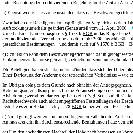
unter Beachtung der modifizierenden Regelung für die Zeit ab April 2
b) Ebenso wenig ist es zu beanstanden, dass das Beschwerdegericht e
Zwar haben die Beteiligten den ursprünglichen Vergleich aus dem Jahr
Aufstockungsunterhalts geändert (Senatsurteil vom 12. April 2006 –
Unterhaltsrechtsänderungsgesetz § 1578 b
BGB
in das Bürgerliche Ge
der modifizierenden Vereinbarung aus dem Jahr 2008 ausschließlich d
gesetzlichen Bestimmungen – und damit auch auf § 1578 b
BGB
– B
c) Schließlich kann dem Beschwerdegericht auch dahin gefolgt werden,
Einkommensverhältnisse gemacht, vielmehr auf seine unbeschränkte L
Die Beteiligten haben sich darauf verständigt, dass sich der Unterha
Einer Darlegung der Änderung der tatsächlichen Verhältnisse – wie e
Im Übrigen oblag es dem Grunde nach ohnehin der Antragsgegnerin,
Betreuungsunterhaltsanspruchs für die Voraussetzungen des nunmehr
Abänderungsverfahren darlegungsbelastet ist (vgl. Senatsurteil 31.
Rechtsbeschwerde auch nicht angegriffenen Feststellungen des Besc
bedurfte es zum Bedarf nach § 1578
BGB
keiner weiteren Feststellu
d) Nicht gefolgt werden kann im vorliegenden Fall aber der Auffassu
Antragsgegnerin ihn durch entsprechende Bemühungen hätte vermei
aa) Um den ehebedingten Nachteil der Höhe nach bemessen zu können