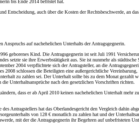
rin bis Ende 2014 befristet hat.
nd Entscheidung, auch über die Kosten der Rechtsbeschwerde, an das
ten Anspruchs auf nachehelichen Unterhalts der Antragsgegnerin.
996 geborenes Kind. Die Antragsgegnerin ist seit Juli 1991 Versicherun
 setzte sie ihre Erwerbstätigkeit aus. Sie ist nunmehr als städtische 
ember 2004 verpflichtete sich der Antragsteller, an die Antragsgegner
es 2008 schlossen die Beteiligten eine außergerichtliche Vereinbarung
nterhalt zu zahlen sei. Der Unterhalt sollte bis zu dem Monat gezahlt
 die Unterhaltsansprüche nach den gesetzlichen Vorschriften richten.
bzuändern, dass er ab April 2010 keinen nachehelichen Unterhalt mehr z
es Antragstellers hat das Oberlandesgericht den Vergleich dahin abgeä
orsorgeunterhalts von 128 € monatlich zu zahlen hat und der Unterhal
hwerde, mit der die Antragsgegnerin ihr Begehren auf unbefristeten Unte