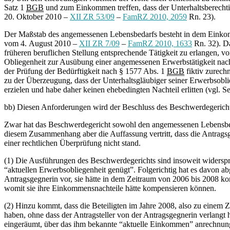
Satz 1
BGB
und zum Einkommen treffen, dass der Unterhaltsberechtig
20. Oktober 2010 –
XII ZR 53/09
–
FamRZ 2010, 2059
Rn. 23).
Der Maßstab des angemessenen Lebensbedarfs besteht in dem Einkomme
vom 4. August 2010 –
XII ZR 7/09
–
FamRZ 2010, 1633
Rn. 32). Da
früheren beruflichen Stellung entsprechende Tätigkeit zu erlangen, v
Obliegenheit zur Ausübung einer angemessenen Erwerbstätigkeit na
der Prüfung der Bedürftigkeit nach § 1577 Abs. 1
BGB
fiktiv zurech
zu der Überzeugung, dass der Unterhaltsgläubiger seiner Erwerbsobl
erzielen und habe daher keinen ehebedingten Nachteil erlitten (vgl. 
bb) Diesen Anforderungen wird der Beschluss des Beschwerdegerichts
Zwar hat das Beschwerdegericht sowohl den angemessenen Lebensbedar
diesem Zusammenhang aber die Auffassung vertritt, dass die Antrags
einer rechtlichen Überprüfung nicht stand.
(1) Die Ausführungen des Beschwerdegerichts sind insoweit widersprüchlic
“aktuellen Erwerbsobliegenheit genügt”. Folgerichtig hat es davon a
Antragsgegnerin vor, sie hätte in dem Zeitraum von 2006 bis 2008 k
womit sie ihre Einkommensnachteile hätte kompensieren können.
(2) Hinzu kommt, dass die Beteiligten im Jahre 2008, also zu einem Z
haben, ohne dass der Antragsteller von der Antragsgegnerin verlangt 
eingeräumt, über das ihm bekannte “aktuelle Einkommen” anrechnung