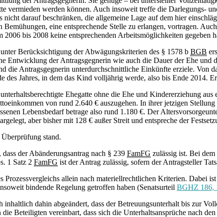
ttlung der Antragsgegnerin. Sie genüge – bei unterstellter Vollzeittäti
e vermieden werden können. Auch insoweit treffe die Darlegungs- und 
 nicht darauf beschränken, die allgemeine Lage auf dem hier einschläg
 Bemühungen, eine entsprechende Stelle zu erlangen, vortragen. Auch
um 2006 bis 2008 keine entsprechenden Arbeitsmöglichkeiten gegeben h
 unter Berücksichtigung der Abwägungskriterien des § 1578 b
BGB
ers
che Entwicklung der Antragsgegnerin wie auch die Dauer der Ehe und de
end die Antragsgegnerin unterdurchschnittliche Einkünfte erziele. Von d
s Jahres, in dem das Kind volljährig werde, also bis Ende 2014. Erst 
erhaltsberechtigte Ehegatte ohne die Ehe und Kindererziehung aus ei
einkommen von rund 2.640 € auszugehen. In ihrer jetzigen Stellung k
essenen Lebensbedarf betrage also rund 1.180 €. Der Altersvorsorgeunt
dargelegt, aber bisher mit 128 € außer Streit und entspreche der Fests
n Überprüfung stand.
n, dass der Abänderungsantrag nach § 239
FamFG
zulässig ist. Bei dem
s. 1 Satz 2
FamFG
ist der Antrag zulässig, sofern der Antragsteller Tat
 Prozessvergleichs allein nach materiellrechtlichen Kriterien. Dabei i
 insoweit bindende Regelung getroffen haben (Senatsurteil
BGHZ 186, 
ich inhaltlich dahin abgeändert, dass der Betreuungsunterhalt bis zur 
n die Beteiligten vereinbart, dass sich die Unterhaltsansprüche nach den