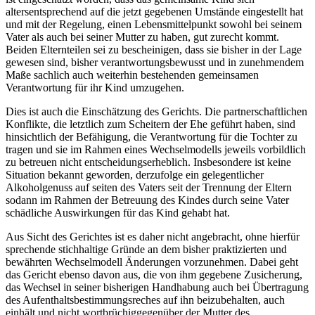
altersentsprechend auf die jetzt gegebenen Umstände eingestellt hat
und mit der Regelung, einen Lebensmittelpunkt sowohl bei seinem
Vater als auch bei seiner Mutter zu haben, gut zurecht kommt.
Beiden Elternteilen sei zu bescheinigen, dass sie bisher in der Lage
gewesen sind, bisher verantwortungsbewusst und in zunehmendem
Maße sachlich auch weiterhin bestehenden gemeinsamen
Verantwortung für ihr Kind umzugehen.
Dies ist auch die Einschätzung des Gerichts. Die partnerschaftlichen
Konflikte, die letztlich zum Scheitern der Ehe geführt haben, sind
hinsichtlich der Befähigung, die Verantwortung für die Tochter zu
tragen und sie im Rahmen eines Wechselmodells jeweils vorbildlich
zu betreuen nicht entscheidungserheblich. Insbesondere ist keine
Situation bekannt geworden, derzufolge ein gelegentlicher
Alkoholgenuss auf seiten des Vaters seit der Trennung der Eltern
sodann im Rahmen der Betreuung des Kindes durch seine Vater
schädliche Auswirkungen für das Kind gehabt hat.
Aus Sicht des Gerichtes ist es daher nicht angebracht, ohne hierfür
sprechende stichhaltige Gründe an dem bisher praktizierten und
bewährten Wechselmodell Änderungen vorzunehmen. Dabei geht
das Gericht ebenso davon aus, die von ihm gegebene Zusicherung,
das Wechsel in seiner bisherigen Handhabung auch bei Übertragung
des Aufenthaltsbestimmungsreches auf ihn beizubehalten, auch
einhält und nicht wortbrüchiggegenüber der Mutter des