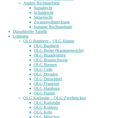
Andere Rechtsgebiete
Sozialrecht
Schuldrecht
Steuerrecht
Zwangsvollstreckung
Sonstige Rechtsgebiete
Düsseldorfer Tabelle
Leitlinien
OLG Bamberg – OLG Hamm
OLG Bamberg
OLG Berlin (Kammergericht)
OLG Brandenburg
OLG Braunschweig
OLG Bremen
OLG Celle
OLG Dresden
OLG Düsseldorf
OLG Frankfurt
OLG Hamburg
OLG Hamm
OLG Karlsruhe – OLG Zweibrücken
OLG Karlsruhe
OLG Koblenz
OLG Köln
OLG München