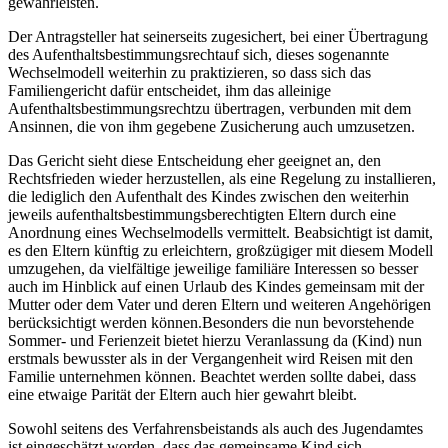
gewährleisten.
Der Antragsteller hat seinerseits zugesichert, bei einer Übertragung
des Aufenthaltsbestimmungsrechtauf sich, dieses sogenannte
Wechselmodell weiterhin zu praktizieren, so dass sich das
Familiengericht dafür entscheidet, ihm das alleinige
Aufenthaltsbestimmungsrechtzu übertragen, verbunden mit dem
Ansinnen, die von ihm gegebene Zusicherung auch umzusetzen.
Das Gericht sieht diese Entscheidung eher geeignet an, den
Rechtsfrieden wieder herzustellen, als eine Regelung zu installieren,
die lediglich den Aufenthalt des Kindes zwischen den weiterhin
jeweils aufenthaltsbestimmungsberechtigten Eltern durch eine
Anordnung eines Wechselmodells vermittelt. Beabsichtigt ist damit,
es den Eltern künftig zu erleichtern, großzügiger mit diesem Modell
umzugehen, da vielfältige jeweilige familiäre Interessen so besser
auch im Hinblick auf einen Urlaub des Kindes gemeinsam mit der
Mutter oder dem Vater und deren Eltern und weiteren Angehörigen
berücksichtigt werden können.Besonders die nun bevorstehende
Sommer- und Ferienzeit bietet hierzu Veranlassung da (Kind) nun
erstmals bewusster als in der Vergangenheit wird Reisen mit den
Familie unternehmen können. Beachtet werden sollte dabei, dass
eine etwaige Parität der Eltern auch hier gewahrt bleibt.
Sowohl seitens des Verfahrensbeistands als auch des Jugendamtes
ist eingeschätzt worden, dass das gemeinsame Kind sich