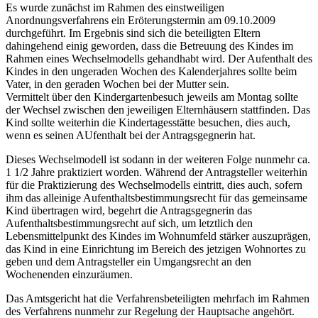
Es wurde zunächst im Rahmen des einstweiligen
Anordnungsverfahrens ein Eröterungstermin am 09.10.2009
durchgeführt. Im Ergebnis sind sich die beteiligten Eltern
dahingehend einig geworden, dass die Betreuung des Kindes im
Rahmen eines Wechselmodells gehandhabt wird. Der Aufenthalt des
Kindes in den ungeraden Wochen des Kalenderjahres sollte beim
Vater, in den geraden Wochen bei der Mutter sein.
Vermittelt über den Kindergartenbesuch jeweils am Montag sollte
der Wechsel zwischen den jeweiligen Elternhäusern stattfinden. Das
Kind sollte weiterhin die Kindertagesstätte besuchen, dies auch,
wenn es seinen AUfenthalt bei der Antragsgegnerin hat.
Dieses Wechselmodell ist sodann in der weiteren Folge nunmehr ca.
1 1/2 Jahre praktiziert worden. Während der Antragsteller weiterhin
für die Praktizierung des Wechselmodells eintritt, dies auch, sofern
ihm das alleinige Aufenthaltsbestimmungsrecht für das gemeinsame
Kind übertragen wird, begehrt die Antragsgegnerin das
Aufenthaltsbestimmungsrecht auf sich, um letztlich den
Lebensmittelpunkt des Kindes im Wohnumfeld stärker auszuprägen,
das Kind in eine Einrichtung im Bereich des jetzigen Wohnortes zu
geben und dem Antragsteller ein Umgangsrecht an den
Wochenenden einzuräumen.
Das Amtsgericht hat die Verfahrensbeteiligten mehrfach im Rahmen
des Verfahrens nunmehr zur Regelung der Hauptsache angehört.