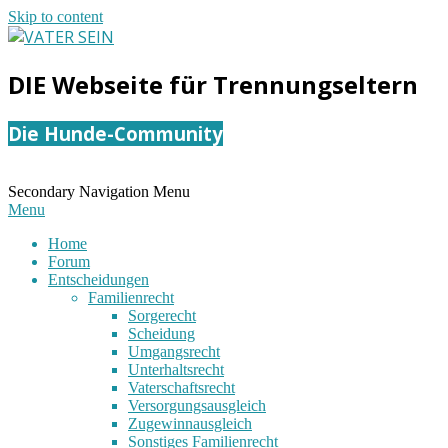
Skip to content
VATER
DIE Webseite für Trennungseltern
SEIN
Die Hunde-Community
Secondary Navigation Menu
Menu
Home
Forum
Entscheidungen
Familienrecht
Sorgerecht
Scheidung
Umgangsrecht
Unterhaltsrecht
Vaterschaftsrecht
Versorgungsausgleich
Zugewinnausgleich
Sonstiges Familienrecht