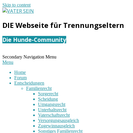
Skip to content
VATER
DIE Webseite für Trennungseltern
SEIN
Die Hunde-Community
Secondary Navigation Menu
Menu
Home
Forum
Entscheidungen
Familienrecht
Sorgerecht
Scheidung
Umgangsrecht
Unterhaltsrecht
Vaterschaftsrecht
Versorgungsausgleich
Zugewinnausgleich
Sonstiges Familienrecht