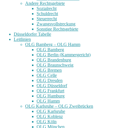
Andere Rechtsgebiete
Sozialrecht
Schuldrecht
Steuerrecht
Zwangsvollstreckung
Sonstige Rechtsgebiete
Düsseldorfer Tabelle
Leitlinien
OLG Bamberg – OLG Hamm
OLG Bamberg
OLG Berlin (Kammergericht)
OLG Brandenburg
OLG Braunschweig
OLG Bremen
OLG Celle
OLG Dresden
OLG Düsseldorf
OLG Frankfurt
OLG Hamburg
OLG Hamm
OLG Karlsruhe – OLG Zweibrücken
OLG Karlsruhe
OLG Koblenz
OLG Köln
OLG München