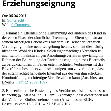
Erziehungseignung
On:
06.04.2011
In:
Sorgerecht
With:
0 Comments
1. Nimmt ein Elternteil ohne Zustimmung des anderen das Kind in
der ersten Phase der räumlichen Trennung der Eltern spontan aus
seinem bisherigen Lebenskreis mit dem Ziel seiner dauerhaften
Verbringung in eine neue Umgebung heraus, so dient dies häufig
nicht dem Wohl des Kindes. Solch eigenmächtiges Verhalten ist
auch schon im einstweiligen Anordnungsverfahren gewichtig im
Rahmen der Beurteilung der Erziehungseignung dieses Elternteils
zu berücksichtigen. In Fällen eigenmächtigen Verbringens ist das
Eilverfahren besonders zu beschleunigen, um zu verhindern, dass
der eigenmächtig handelnde Elternteil aus der von ihm ertrotzen
Kontinuität ungerechtfertigte Vorteile ziehen kann (Anschluss an
BVerfG
,
FamRZ 2009, 189
).
2. Eine erforderliche Bestellung des Verfahrensbeistandes muss so
frühzeitig (§ 158 Abs. 3 S. 1
FamFG
) erfolgen, dass dieser noch auf
das Verfahren Einfluss nehmen kann (Anschluss an
BGH
,
Beschluss vom 16.3.2011 – XI ZB 407/10).