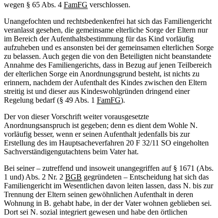
wegen § 65 Abs. 4
FamFG
verschlossen.
Unangefochten und rechtsbedenkenfrei hat sich das Familiengericht
veranlasst gesehen, die gemeinsame elterliche Sorge der Eltern nur
im Bereich der Aufenthaltsbestimmung für das Kind vorläufig
aufzuheben und es ansonsten bei der gemeinsamen elterlichen Sorge
zu belassen. Auch gegen die von den Beteiligten nicht beanstandete
Annahme des Familiengerichts, dass in Bezug auf jenen Teilbereich
der elterlichen Sorge ein Anordnungsgrund besteht, ist nichts zu
erinnern, nachdem der Aufenthalt des Kindes zwischen den Eltern
streitig ist und dieser aus Kindeswohlgründen dringend einer
Regelung bedarf (§ 49 Abs. 1
FamFG
).
Der von dieser Vorschrift weiter vorausgesetzte
Anordnungsanspruch ist gegeben; denn es dient dem Wohle N.
vorläufig besser, wenn er seinen Aufenthalt jedenfalls bis zur
Erstellung des im Hauptsacheverfahren 20 F 32/11 SO eingeholten
Sachverständigengutachtens beim Vater hat.
Bei seiner – zutreffend und insoweit unangegriffen auf § 1671 (Abs.
1 und) Abs. 2 Nr. 2
BGB
gegründeten – Entscheidung hat sich das
Familiengericht im Wesentlichen davon leiten lassen, dass N. bis zur
Trennung der Eltern seinen gewöhnlichen Aufenthalt in deren
Wohnung in B. gehabt habe, in der der Vater wohnen geblieben sei.
Dort sei N. sozial integriert gewesen und habe den örtlichen