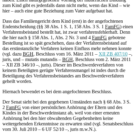
zum Kind gibt es jedenfalls dann nicht mehr, wenn das Kind – wie
hier – auch eine gute Beziehung zum Vater aufgebaut hat.
Dass das Familiengericht dem Kind (erst) in der angefochtenen
Endentscheidung (§§ 38 Abs. 1 S. 1, 158 Abs. 3 S. 1
FamFG
) einen
Verfahrensbeistand bestellt hat, ist zwar verfahrensfehlerhaft. Denn
die hier nach § 158 Abs. 1, Abs. 2 Nr. 3 und 4
FamFG
gebotene
Bestellung ist so spät geschehen, dass der Verfahrensbeistand auf
das erstinstanzliche Verfahren keinen Einfluss mehr nehmen konnte
(vgl. dazu
BGH
, Beschluss vom 16. März 2011 –
XII ZB 407/10
–,
juris, und – mutatis mutandis –
BGH
, Beschluss vom 2. März 2011
– XII ZB 346/10 –, juris). Dieser im Beschwerdeverfahren von
keinem Beteiligten gerügte Verfahrensmangel ist indes durch die
Beteiligung des Verfahrensbeistandes am Beschwerdeverfahren
geheilt worden.
Hiernach bewendet es bei dem angefochtenen Beschluss.
Der Senat sieht bei den gegebenen Umständen nach § 68 Abs. 3 S.
2
FamFG
von einer persönlichen Anhörung der Eltern und des
Kindes in der Beschwerdeinstanz ab, weil von einer erneuten
Anhörung bei den hier obwaltenden Gegebenheiten keine
weitergehenden Erkenntnisse zu erwarten sind (vgl. Senatsbeschluss
vom 30. Juli 2010 – 6 UF 52/10 –, juris m.w.N.).