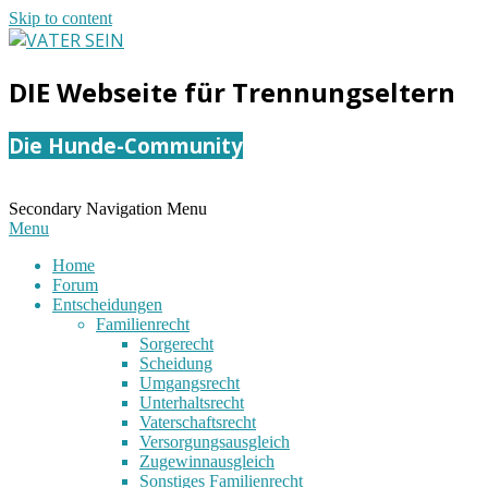
Skip to content
VATER
DIE Webseite für Trennungseltern
SEIN
Die Hunde-Community
Secondary Navigation Menu
Menu
Home
Forum
Entscheidungen
Familienrecht
Sorgerecht
Scheidung
Umgangsrecht
Unterhaltsrecht
Vaterschaftsrecht
Versorgungsausgleich
Zugewinnausgleich
Sonstiges Familienrecht