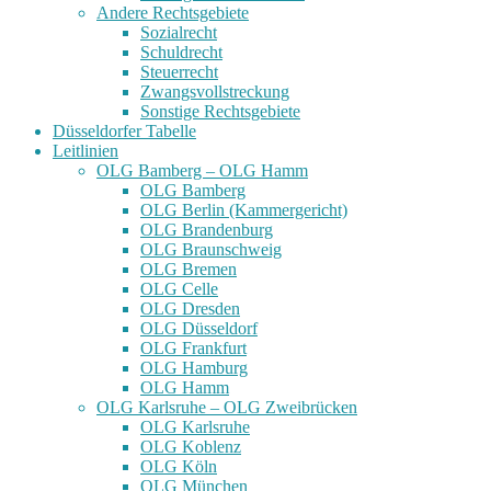
Andere Rechtsgebiete
Sozialrecht
Schuldrecht
Steuerrecht
Zwangsvollstreckung
Sonstige Rechtsgebiete
Düsseldorfer Tabelle
Leitlinien
OLG Bamberg – OLG Hamm
OLG Bamberg
OLG Berlin (Kammergericht)
OLG Brandenburg
OLG Braunschweig
OLG Bremen
OLG Celle
OLG Dresden
OLG Düsseldorf
OLG Frankfurt
OLG Hamburg
OLG Hamm
OLG Karlsruhe – OLG Zweibrücken
OLG Karlsruhe
OLG Koblenz
OLG Köln
OLG München