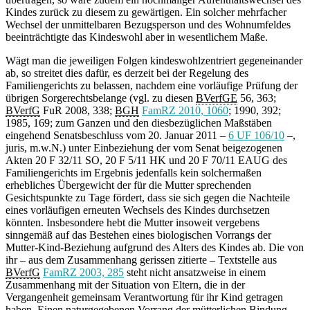
Kindes zurück zu diesem zu gewärtigen. Ein solcher mehrfacher
Wechsel der unmittelbaren Bezugsperson und des Wohnumfeldes
beeinträchtigte das Kindeswohl aber in wesentlichem Maße.
Wägt man die jeweiligen Folgen kindeswohlzentriert gegeneinander
ab, so streitet dies dafür, es derzeit bei der Regelung des
Familiengerichts zu belassen, nachdem eine vorläufige Prüfung der
übrigen Sorgerechtsbelange (vgl. zu diesen
BVerfGE
56, 363;
BVerfG
FuR 2008, 338;
BGH
FamRZ 2010, 1060
; 1990, 392;
1985, 169; zum Ganzen und den diesbezüglichen Maßstäben
eingehend Senatsbeschluss vom 20. Januar 2011 –
6 UF 106/10
–,
juris, m.w.N.) unter Einbeziehung der vom Senat beigezogenen
Akten 20 F 32/11 SO, 20 F 5/11 HK und 20 F 70/11 EAUG des
Familiengerichts im Ergebnis jedenfalls kein solchermaßen
erhebliches Übergewicht der für die Mutter sprechenden
Gesichtspunkte zu Tage fördert, dass sie sich gegen die Nachteile
eines vorläufigen erneuten Wechsels des Kindes durchsetzen
könnten. Insbesondere hebt die Mutter insoweit vergebens
sinngemäß auf das Bestehen eines biologischen Vorrangs der
Mutter-Kind-Beziehung aufgrund des Alters des Kindes ab. Die von
ihr – aus dem Zusammenhang gerissen zitierte – Textstelle aus
BVerfG
FamRZ 2003, 285
steht nicht ansatzweise in einem
Zusammenhang mit der Situation von Eltern, die in der
Vergangenheit gemeinsam Verantwortung für ihr Kind getragen
haben. Einen naturgegebenen Vorrang der mütterlichen Bindung