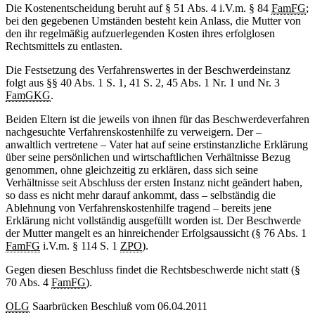
Die Kostenentscheidung beruht auf § 51 Abs. 4 i.V.m. § 84
FamFG
;
bei den gegebenen Umständen besteht kein Anlass, die Mutter von
den ihr regelmäßig aufzuerlegenden Kosten ihres erfolglosen
Rechtsmittels zu entlasten.
Die Festsetzung des Verfahrenswertes in der Beschwerdeinstanz
folgt aus §§ 40 Abs. 1 S. 1, 41 S. 2, 45 Abs. 1 Nr. 1 und Nr. 3
FamGKG
.
Beiden Eltern ist die jeweils von ihnen für das Beschwerdeverfahren
nachgesuchte Verfahrenskostenhilfe zu verweigern. Der –
anwaltlich vertretene – Vater hat auf seine erstinstanzliche Erklärung
über seine persönlichen und wirtschaftlichen Verhältnisse Bezug
genommen, ohne gleichzeitig zu erklären, dass sich seine
Verhältnisse seit Abschluss der ersten Instanz nicht geändert haben,
so dass es nicht mehr darauf ankommt, dass – selbständig die
Ablehnung von Verfahrenskostenhilfe tragend – bereits jene
Erklärung nicht vollständig ausgefüllt worden ist. Der Beschwerde
der Mutter mangelt es an hinreichender Erfolgsaussicht (§ 76 Abs. 1
FamFG
i.V.m. § 114 S. 1
ZPO
).
Gegen diesen Beschluss findet die Rechtsbeschwerde nicht statt (§
70 Abs. 4
FamFG
).
OLG
Saarbrücken Beschluß vom 06.04.2011