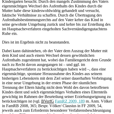
Kindergarten besucht. Durch den mangels Zustimmung des Vaters
eigenmächtigen Wechsel des Aufenthalts des Kindes durch die
Mutter habe diese kindeswohlwidrig gehandelt und versucht,
faktische Verhältnisse zu schaffen. Durch die Übertragung des
Aufenthaltsbestimmungsrechts auf den Vater kehre das Kind in
seine gewohnte Umgebung zurück und kehre bis zur Erstellung des
im Hauptsacheverfahren eingeholten Sachverständigengutachtens
Ruhe ein.
Dies ist im Ergebnis nicht zu beanstanden.
Dabei kann dahinstehen, ob der Vater dem Auszug der Mutter mit
dem Kind und auch einem Wechsel dessen gewöhnlichen
Aufenthalts zugestimmt hat, wobei das Familiengericht dem Grunde
nach zu Recht davon ausgegangen ist – und ggf. im
Hauptsacheverfahren zu berücksichtigen haben wird –, dass eine
eigenmächtige, spontane Herausnahme des Kindes aus seinem
bisherigen Lebenskreis mit dem Ziel seiner dauerhaften Verbringung
in eine neue Umgebung in der ersten Phase der räumlichen
Trennung der Eltern häufig nicht dem Wohl des davon betroffenen
Kindes dient und solch eigenmächtiges Verhalten eines Elternteils
gewichtig im Rahmen der Beurteilung seiner Erziehungseignung zu
berücksichtigen ist (vgl.
BVerfG
FamRZ 2009, 189
m. Anm. Völker
in FamRB 2008, 365; Bespr. Völker/ Clausius in FF 2009, 54,
jeweils auch zum Erfordernis besonderer Verfahrensbeschleunigung