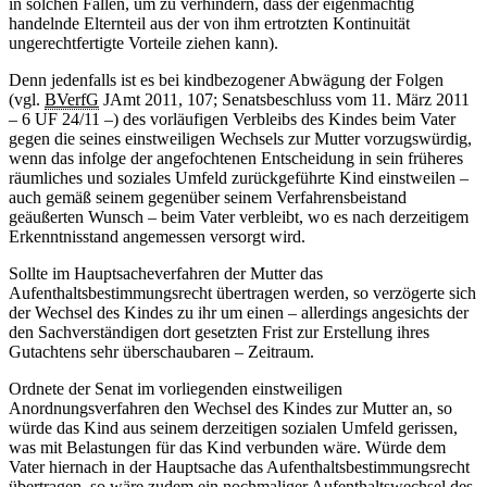
in solchen Fällen, um zu verhindern, dass der eigenmächtig
handelnde Elternteil aus der von ihm ertrotzten Kontinuität
ungerechtfertigte Vorteile ziehen kann).
Denn jedenfalls ist es bei kindbezogener Abwägung der Folgen
(vgl.
BVerfG
JAmt 2011, 107; Senatsbeschluss vom 11. März 2011
– 6 UF 24/11 –) des vorläufigen Verbleibs des Kindes beim Vater
gegen die seines einstweiligen Wechsels zur Mutter vorzugswürdig,
wenn das infolge der angefochtenen Entscheidung in sein früheres
räumliches und soziales Umfeld zurückgeführte Kind einstweilen –
auch gemäß seinem gegenüber seinem Verfahrensbeistand
geäußerten Wunsch – beim Vater verbleibt, wo es nach derzeitigem
Erkenntnisstand angemessen versorgt wird.
Sollte im Hauptsacheverfahren der Mutter das
Aufenthaltsbestimmungsrecht übertragen werden, so verzögerte sich
der Wechsel des Kindes zu ihr um einen – allerdings angesichts der
den Sachverständigen dort gesetzten Frist zur Erstellung ihres
Gutachtens sehr überschaubaren – Zeitraum.
Ordnete der Senat im vorliegenden einstweiligen
Anordnungsverfahren den Wechsel des Kindes zur Mutter an, so
würde das Kind aus seinem derzeitigen sozialen Umfeld gerissen,
was mit Belastungen für das Kind verbunden wäre. Würde dem
Vater hiernach in der Hauptsache das Aufenthaltsbestimmungsrecht
übertragen, so wäre zudem ein nochmaliger Aufenthaltswechsel des