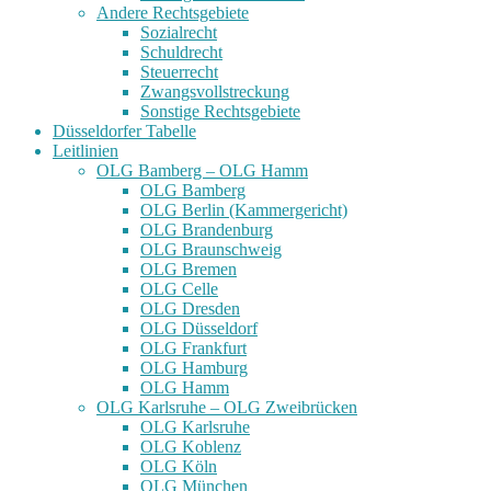
Andere Rechtsgebiete
Sozialrecht
Schuldrecht
Steuerrecht
Zwangsvollstreckung
Sonstige Rechtsgebiete
Düsseldorfer Tabelle
Leitlinien
OLG Bamberg – OLG Hamm
OLG Bamberg
OLG Berlin (Kammergericht)
OLG Brandenburg
OLG Braunschweig
OLG Bremen
OLG Celle
OLG Dresden
OLG Düsseldorf
OLG Frankfurt
OLG Hamburg
OLG Hamm
OLG Karlsruhe – OLG Zweibrücken
OLG Karlsruhe
OLG Koblenz
OLG Köln
OLG München