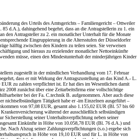
nderung des Urteils des Amtsgerichts – Familiengericht – Ottweiler
85 d.A.), dahingehend begehrt, dass an die Antragstellerin zu 1. ein
den Antragsteller zu 2. ein monatlicher Unterhalt für die Monate
tsprechende Eingruppierung in die Altersstufen der Düsseldorfer
äge hälftig zwischen den Kindern zu teilen seien. Sie verweisen
eschäftigung und hieraus zu erzielender monatlicher Nettoeinkünfte
wenden müsse, einen den Mindestunterhalt der minderjährigen Kinder
tellern zugestellt in der mündlichen Verhandlung vom 17. Februar
gehrt, dass er mit Wirkung der Antragszustellung an das Kind A.- L.
UR zu zahlen verpflichtet ist. Er hat dies im Wesentlichen damit
rz 2008 zunächst über eine Zeitarbeitsfirma eine vollschichtige
shilfsarbeiter bei der Fa. C.technik B. aufgenommen. Aber auch diese
r nichtselbständigen Tätigkeit habe er -im Einzelnen ausgeführt –
oeinkommen von 97,08 EUR, gesamt also 1.155,02 EUR (Bl. 57 bis 60
Krankenversicherung während der ausschließlich selbständigen
r Sicherstellung seiner Unterhaltsverpflichtung neben seiner
 insgesamt Einkünfte in Höhe von 10.058,78 EUR (Bl. 76 d.A.) und
e. Nach Abzug seiner Zahlungsverpflichtungen (s.o.) ergebe sich
Unterhaltsanspruch in Höhe von 19,10 EUR und für L. in Höhe von