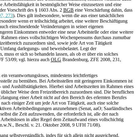
ine Arbeitsfähigkeit in bestmöglicher Weise einzusetzen und eine
der Vorschrift des § 1603 Abs. 2
BGB
eine Verschärfung dahin, dass
7, 273
). Dies gilt insbesondere, wenn die aus einer tatsächlichen
esondere wenn er teilschichtig arbeitet, eine weitere Beschäftigung
s auch einschneidende Veränderungen in seiner eigenen
ingeren Einkommen entweder eine neue Arbeitstelle oder eine weitere
n im Rahmen eines vollschichtigen Wochenpensums durchaus zumutbar
izeitbereich zuzuordnen sind, sowie jede Art von Tätigkeit
em Umfang darlegungs- und beweisbelastet. Legt der
n, muss er sich so behandeln lassen, als ob er über ein solches
WF 53/09; vgl. hierzu auch
OLG
Brandenburg, ZFE 2008, 231,
 ein verantwortungsloses, mindestens leichtfertiges
bsstelle zu bemühen. Bei Arbeitsstellen mit geringeren Einkommen ist
- und Aushilfstätigkeiten. Hierbei sind Arbeitszeiten im Rahmen eines
üblicher Weise dem Freizeitbereich zuzuordnen sind. Die beruflichen
langung einer Arbeit nicht auf den Bereich des erlernten Berufes
 nach einiger Zeit um jede Art von Tätigkeit, auch eine solche
raktiven Arbeitsbedingungen anzunehmen (Senat, aaO; Saarländisches
lbst die Zeit aufzuwenden, die erforderlich ist, alle der nach
rbeitslosen in aller Regel dem Zeitaufwand eines vollschichtig
m.w.N., Beschl. v. 21. Oktober 2008, 9 UFH 71/08).
elbstverständlich, indes für sich allein nicht ausreichend.