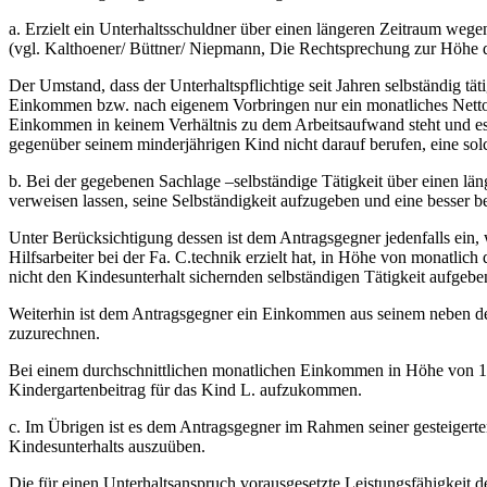
a. Erzielt ein Unterhaltsschuldner über einen längeren Zeitraum wege
(vgl. Kalthoener/ Büttner/ Niepmann, Die Rechtsprechung zur Höhe d
Der Umstand, dass der Unterhaltspflichtige seit Jahren selbständig tät
Einkommen bzw. nach eigenem Vorbringen nur ein monatliches Nettoein
Einkommen in keinem Verhältnis zu dem Arbeitsaufwand steht und es sic
gegenüber seinem minderjährigen Kind nicht darauf berufen, eine solch
b. Bei der gegebenen Sachlage –selbständige Tätigkeit über einen lä
verweisen lassen, seine Selbständigkeit aufzugeben und eine besser 
Unter Berücksichtigung dessen ist dem Antragsgegner jedenfalls ein, w
Hilfsarbeiter bei der Fa. C.technik erzielt hat, in Höhe von monatlic
nicht den Kindesunterhalt sichernden selbständigen Tätigkeit aufgebe
Weiterhin ist dem Antragsgegner ein Einkommen aus seinem neben de
zuzurechnen.
Bei einem durchschnittlichen monatlichen Einkommen in Höhe von 1.4
Kindergartenbeitrag für das Kind L. aufzukommen.
c. Im Übrigen ist es dem Antragsgegner im Rahmen seiner gesteigert
Kindesunterhalts auszuüben.
Die für einen Unterhaltsanspruch vorausgesetzte Leistungsfähigkeit d