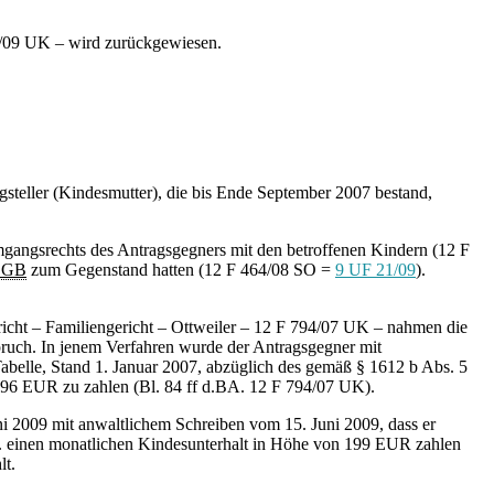
3/09 UK – wird zurückgewiesen.
gsteller (Kindesmutter), die bis Ende September 2007 bestand,
gangsrechts des Antragsgegners mit den betroffenen Kindern (12 F
BGB
zum Gegenstand hatten (12 F 464/08 SO =
9 UF 21/09
).
richt – Familiengericht – Ottweiler – 12 F 794/07 UK – nahmen die
pruch. In jenem Verfahren wurde der Antragsgegner mit
Tabelle, Stand 1. Januar 2007, abzüglich des gemäß § 1612 b Abs. 5
96 EUR zu zahlen (Bl. 84 ff d.BA. 12 F 794/07 UK).
ni 2009 mit anwaltlichem Schreiben vom 15. Juni 2009, dass er
L. einen monatlichen Kindesunterhalt in Höhe von 199 EUR zahlen
lt.