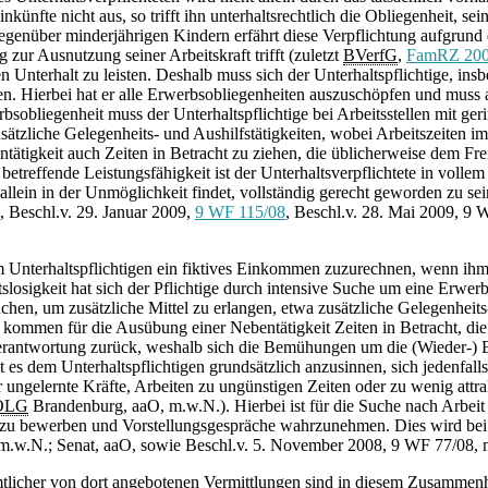
künfte nicht aus, so trifft ihn unterhaltsrechtlich die Obliegenheit, se
enüber minderjährigen Kindern erfährt diese Verpflichtung aufgrund 
 zur Ausnutzung seiner Arbeitskraft trifft (zuletzt
BVerfG
,
FamRZ 200
n Unterhalt zu leisten. Deshalb muss sich der Unterhaltspflichtige, insb
ften. Hierbei hat er alle Erwerbsobliegenheiten auszuschöpfen und mus
obliegenheit muss der Unterhaltspflichtige bei Arbeitsstellen mit ger
usätzliche Gelegenheits- und Aushilfstätigkeiten, wobei Arbeitszeite
tätigkeit auch Zeiten in Betracht zu ziehen, die üblicherweise dem Fre
 betreffende Leistungsfähigkeit ist der Unterhaltsverpflichtete in voll
 allein in der Unmöglichkeit findet, vollständig gerecht geworden zu sei
, Beschl.v. 29. Januar 2009,
9 WF 115/08
, Beschl.v. 28. Mai 2009, 9 
dem Unterhaltspflichtigen ein fiktives Einkommen zuzurechnen, wenn ihm
tslosigkeit hat sich der Pflichtige durch intensive Suche um eine Erwer
chen, um zusätzliche Mittel zu erlangen, etwa zusätzliche Gelegenheits
ommen für die Ausübung einer Nebentätigkeit Zeiten in Betracht, die 
verantwortung zurück, weshalb sich die Bemühungen um die (Wieder-) Er
 es dem Unterhaltspflichtigen grundsätzlich anzusinnen, sich jedenfalls
 ungelernte Kräfte, Arbeiten zu ungünstigen Zeiten oder zu wenig att
OLG
Brandenburg, aaO, m.w.N.). Hierbei ist für die Suche nach Arbeit se
 zu bewerben und Vorstellungsgespräche wahrzunehmen. Dies wird bei A
 m.w.N.; Senat, aaO, sowie Beschl.v. 5. November 2008, 9 WF 77/08, 
er von dort angebotenen Vermittlungen sind in diesem Zusammenhang s