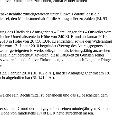
iktiven Einkünfte zuzurechnen, zumal er über keinen
nskostenhilfe zurückgewiesen unter Hinweis darauf, dass die
t sei, den Mindestunterhalt für die Antragsteller zu zahlen (Bl. 93
ng des Urteils des Amtsgerichts – Familiengerichts – Ottweiler vom
ich eine Unterhaltsrente in Höhe von 240 EUR und ab Januar 2010 in
2010 in Höhe von 267,50 EUR zu entrichten, sowie den Widerantrag
ler vom 13. Januar 2010 begründet (Verzug des Antragsgegners ab
iner gesteigerten Erwerbsobliegenheit als leistungsfähig anzusehen
r sei nicht berechtigt gewesen, diese Tätigkeit zu Gunsten seiner
f das zuzurechnende fiktive Einkommen, von dem nach Lage der Dinge
g.
 23. Februar 2010 (Bl. 102 d.A.), hat der Antragsgegner mit am 18.
ht abgeholfen hat (Bl. 141 d.A.).
 welche sein Rechtsmittel zu behandeln und das zu bescheiden dem
 er sich auf Grund der ihm gegenüber seinen minderjährigen Kindern
in Höhe von mindestens 1.448 EUR netto zurechnen lassen.