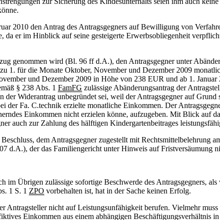
rengungen zur Sicherung des Kindesunterhalts seien ihm auch keine f
könne.
uar 2010 den Antrag des Antragsgegners auf Bewilligung von Verfahre
 da er im Hinblick auf seine gesteigerte Erwerbsobliegenheit verpflichte
zug genommen wird (Bl. 96 ff d.A.), den Antragsgegner unter Abänderu
rin zu 1. für die Monate Oktober, November und Dezember 2009 monatl
 November und Dezember 2009 in Höhe von 238 EUR und ab 1. Januar 
gemäß § 238 Abs. 1
FamFG
zulässige Abänderungsantrag der Antragstel
 der Widerantrag unbegründet sei, weil der Antragsgegner auf Grund se
 bei der Fa. C.technik erzielte monatliche Einkommen. Der Antragsgegne
 sicherndes Einkommen nicht erzielen könne, aufzugeben. Mit Blick au
er auch zur Zahlung des hälftigen Kindergartenbeitrages leistungsfähi
Beschluss, dem Antragsgegner zugestellt mit Rechtsmittelbelehrung am
d.A.), der das Familiengericht unter Hinweis auf Fristversäumung nic
uch im Übrigen zulässige sofortige Beschwerde des Antragsgegners, als
s. 1 S. 1
ZPO
vorbehalten ist, hat in der Sache keinen Erfolg.
 Antragsteller nicht auf Leistungsunfähigkeit berufen. Vielmehr muss
in fiktives Einkommen aus einem abhängigen Beschäftigungsverhältnis 