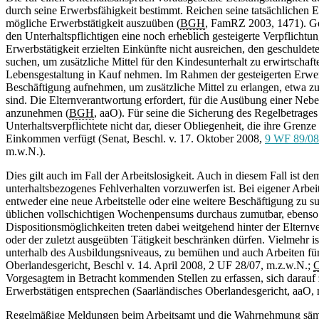
durch seine Erwerbsfähigkeit bestimmt. Reichen seine tatsächlichen Ein
mögliche Erwerbstätigkeit auszuüben (
BGH
, FamRZ 2003, 1471). Geg
den Unterhaltspflichtigen eine noch erheblich gesteigerte Verpflichtung
Erwerbstätigkeit erzielten Einkünfte nicht ausreichen, den geschuldete
suchen, um zusätzliche Mittel für den Kindesunterhalt zu erwirtscha
Lebensgestaltung in Kauf nehmen. Im Rahmen der gesteigerten Erwerbs
Beschäftigung aufnehmen, um zusätzliche Mittel zu erlangen, etwa z
sind. Die Elternverantwortung erfordert, für die Ausübung einer Neben
anzunehmen (
BGH
, aaO). Für seine die Sicherung des Regelbetrages
Unterhaltsverpflichtete nicht dar, dieser Obliegenheit, die ihre Grenze
Einkommen verfügt (Senat, Beschl. v. 17. Oktober 2008,
9 WF 89/08
m.w.N.).
Dies gilt auch im Fall der Arbeitslosigkeit. Auch in diesem Fall ist 
unterhaltsbezogenes Fehlverhalten vorzuwerfen ist. Bei eigener Arbei
entweder eine neue Arbeitstelle oder eine weitere Beschäftigung zu su
üblichen vollschichtigen Wochenpensums durchaus zumutbar, ebenso k
Dispositionsmöglichkeiten treten dabei weitgehend hinter der Eltern
oder der zuletzt ausgeübten Tätigkeit beschränken dürfen. Vielmehr ist
unterhalb des Ausbildungsniveaus, zu bemühen und auch Arbeiten für
Oberlandesgericht, Beschl v. 14. April 2008, 2 UF 28/07, m.z.w.N.;
Vorgesagtem in Betracht kommenden Stellen zu erfassen, sich darauf
Erwerbstätigen entsprechen (Saarländisches Oberlandesgericht, aaO,
Regelmäßige Meldungen beim Arbeitsamt und die Wahrnehmung sämtlich