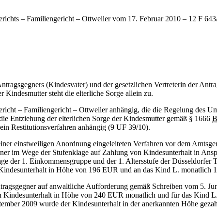
ichts – Familiengericht – Ottweiler vom 17. Februar 2010 – 12 F 64
ntragsgegners (Kindesvater) und der gesetzlichen Vertreterin der Antra
Kindesmutter steht die elterliche Sorge allein zu.
icht – Familiengericht – Ottweiler anhängig, die die Regelung des Um
e Entziehung der elterlichen Sorge der Kindesmutter gemäß § 1666
ein Restitutionsverfahren anhängig (9 UF 39/10).
einer einstweiligen Anordnung eingeleiteten Verfahren vor dem Amtsge
egner im Wege der Stufenklage auf Zahlung von Kindesunterhalt in Ans
lage der 1. Einkommensgruppe und der 1. Altersstufe der Düsseldorfer 
Kindesunterhalt in Höhe von 196 EUR und an das Kind L. monatlich 1
Antragsgegner auf anwaltliche Aufforderung gemäß Schreiben vom 5. Ju
hen Kindesunterhalt in Höhe von 240 EUR monatlich und für das Kind 
eptember 2009 wurde der Kindesunterhalt in der anerkannten Höhe gezah