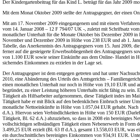
Der Kindergartenbeitrag für das Kind L. beträgt für das Jahr 2009 
Mit dem Monat Oktober 2009 stellte der Antragsgegner, der einen Onli
Mit am 17. November 2009 eingegangenem und mit einem Verfahrensko
vom 14. Januar 2008 – 12 F 794/07 UK -, zuletzt mit Schriftsatz vom 
monatlicher Unterhalt für die Monate Oktober bis Dezember 2009 in
November und Dezember 2009 in Höhe von 238 EUR und ab 1. Januar 2
Tabelle, das Anerkenntnis des Antragsgegners vom 15. Juni 2009, die
ferner auf die gesteigerte Erwerbsobliegenheit des Antragsgegners sowi
von 1.100 EUR sowie seiner Einkünfte aus dem Online- Handel in Hö
sicherndes Einkommen zu erzielen in der Lage sei.
Der Antragsgegner ist dem entgegen getreten und hat unter Nachsuchu
2010, eine Abänderung des Urteils des Amtsgerichts – Familiengeric
einen monatlichen Unterhalt nur noch in Höhe von 19,10 EUR und an 
begründet, zu einer Leistung höheren Unterhalts nicht fähig zu sein. 
Tätigkeit als Hilfsarbeiter aufgenommen, diese Tätigkeit indes im Mai
Tätigkeit habe er mit Blick auf den bedenklichen Einbruch seiner Um
monatliche Nettoeinkünfte in Höhe von 1.057,04 EUR gehabt. Nach S
d.A.). Hiervon seien Verbindlichkeiten in Höhe von 150 EUR (Darle
Tätigkeit, Bl. 62 d.A.) abzuziehen, so dass in 2008 ein bereinigtes 
vollschichtigen selbständigen Tätigkeit einen Nebenerwerb in Form 
3.499,25 EUR erzielt (Bl. 63 ff d.A.), gesamt 13.558,03 EUR, was 
ein durchschnittliches bereinigtes Einkommen von 934,91 EUR. Unter