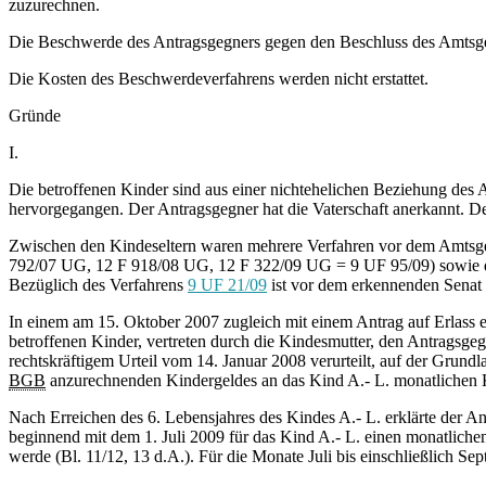
zuzurechnen.
Die Beschwerde des Antragsgegners gegen den Beschluss des Amtsger
Die Kosten des Beschwerdeverfahrens werden nicht erstattet.
Gründe
I.
Die betroffenen Kinder sind aus einer nichtehelichen Beziehung des A
hervorgegangen. Der Antragsgegner hat die Vaterschaft anerkannt. Der 
Zwischen den Kindeseltern waren mehrere Verfahren vor dem Amtsger
792/07 UG, 12 F 918/08 UG, 12 F 322/09 UG = 9 UF 95/09) sowie di
Bezüglich des Verfahrens
9 UF 21/09
ist vor dem erkennenden Senat 
In einem am 15. Oktober 2007 zugleich mit einem Antrag auf Erlass 
betroffenen Kinder, vertreten durch die Kindesmutter, den Antragsg
rechtskräftigem Urteil vom 14. Januar 2008 verurteilt, auf der Grund
BGB
anzurechnenden Kindergeldes an das Kind A.- L. monatlichen 
Nach Erreichen des 6. Lebensjahres des Kindes A.- L. erklärte der 
beginnend mit dem 1. Juli 2009 für das Kind A.- L. einen monatlic
werde (Bl. 11/12, 13 d.A.). Für die Monate Juli bis einschließlich S