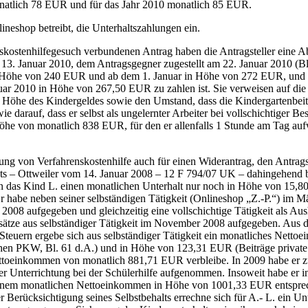
monatlich 78 EUR und für das Jahr 2010 monatlich 85 EUR.
neshop betreibt, die Unterhaltszahlungen ein.
stenhilfegesuch verbundenen Antrag haben die Antragsteller eine Abä
13. Januar 2010, dem Antragsgegner zugestellt am 22. Januar 2010 (Bl. 
 Höhe von 240 EUR und ab dem 1. Januar in Höhe von 272 EUR, und an 
010 in Höhe von 267,50 EUR zu zahlen ist. Sie verweisen auf die en
 Höhe des Kindergeldes sowie den Umstand, dass die Kindergartenbeitr
e darauf, dass er selbst als ungelernter Arbeiter bei vollschichtiger B
he von monatlich 838 EUR, für den er allenfalls 1 Stunde am Tag auf
ng von Verfahrenskostenhilfe auch für einen Widerantrag, den Antrags
hts – Ottweiler vom 14. Januar 2008 – 12 F 794/07 UK – dahingehend be
das Kind L. einen monatlichen Unterhalt nur noch in Höhe von 15,80 E
Er habe neben seiner selbständigen Tätigkeit (Onlineshop „Z.-P.“) im Mä
 2008 aufgegeben und gleichzeitig eine vollschichtige Tätigkeit als Au
sätze aus selbständiger Tätigkeit im November 2008 aufgegeben. Aus de
teuern ergebe sich aus selbständiger Tätigkeit ein monatliches Nett
hen PKW, Bl. 61 d.A.) und in Höhe von 123,31 EUR (Beiträge private 
Nettoeinkommen von monatlich 881,71 EUR verbleibe. In 2009 habe er zu
der Unterrichtung bei der Schülerhilfe aufgenommen. Insoweit habe er
einem monatlichen Nettoeinkommen in Höhe von 1001,33 EUR entsprech
 Berücksichtigung seines Selbstbehalts errechne sich für A.- L. ein 