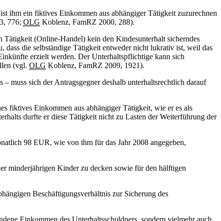
, ist ihm ein fiktives Einkommen aus abhängiger Tätigkeit zuzurechnen
, 776;
OLG
Koblenz, FamRZ 2000, 288).
gen Tätigkeit (Online-Handel) kein den Kindesunterhalt sicherndes
ss die selbständige Tätigkeit entweder nicht lukrativ ist, weil das
inkünfte erzielt werden. Der Unterhaltspflichtige kann sich
llen (vgl.
OLG
Koblenz, FamRZ 2009, 1921).
 – muss sich der Antragsgegner deshalb unterhaltsrechtlich darauf
hes fiktives Einkommen aus abhängiger Tätigkeit, wie er es als
rhalts durfte er diese Tätigkeit nicht zu Lasten der Weiterführung der
onatlich 98 EUR, wie von ihm für das Jahr 2008 angegeben,
r minderjährigen Kinder zu decken sowie für den hälftigen
bhängigen Beschäftigungsverhältnis zur Sicherung des
orhandene Einkommen des Unterhaltsschuldners, sondern vielmehr auch