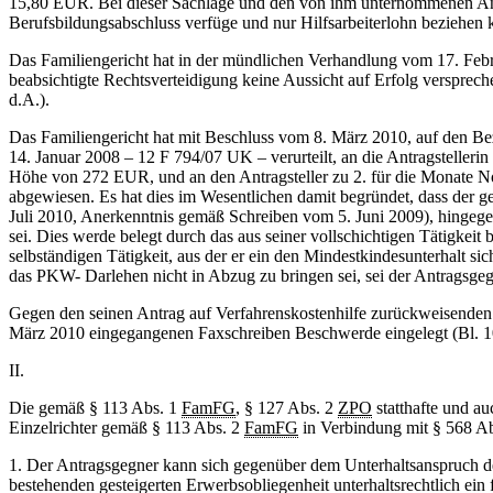
15,80 EUR. Bei dieser Sachlage und den von ihm unternommenen Anst
Berufsbildungsabschluss verfüge und nur Hilfsarbeiterlohn beziehen 
Das Familiengericht hat in der mündlichen Verhandlung vom 17. Febr
beabsichtigte Rechtsverteidigung keine Aussicht auf Erfolg verspreche,
d.A.).
Das Familiengericht hat mit Beschluss vom 8. März 2010, auf den Be
14. Januar 2008 – 12 F 794/07 UK – verurteilt, an die Antragstelle
Höhe von 272 EUR, und an den Antragsteller zu 2. für die Monate
abgewiesen. Es hat dies im Wesentlichen damit begründet, dass der 
Juli 2010, Anerkenntnis gemäß Schreiben vom 5. Juni 2009), hingegen
sei. Dies werde belegt durch das aus seiner vollschichtigen Tätigkeit
selbständigen Tätigkeit, aus der er ein den Mindestkindesunterhalt
das PKW- Darlehen nicht in Abzug zu bringen sei, sei der Antragsgegn
Gegen den seinen Antrag auf Verfahrenskostenhilfe zurückweisenden 
März 2010 eingegangenen Faxschreiben Beschwerde eingelegt (Bl. 107 
II.
Die gemäß § 113 Abs. 1
FamFG
, § 127 Abs. 2
ZPO
statthafte und a
Einzelrichter gemäß § 113 Abs. 2
FamFG
in Verbindung mit § 568 Ab
1. Der Antragsgegner kann sich gegenüber dem Unterhaltsanspruch der
bestehenden gesteigerten Erwerbsobliegenheit unterhaltsrechtlich e