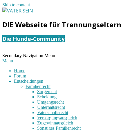
Skip to content
VATER
DIE Webseite für Trennungseltern
SEIN
Die Hunde-Community
Secondary Navigation Menu
Menu
Home
Forum
Entscheidungen
Familienrecht
Sorgerecht
Scheidung
Umgangsrecht
Unterhaltsrecht
Vaterschaftsrecht
Versorgungsausgleich
Zugewinnausgleich
Sonstiges Familienrecht