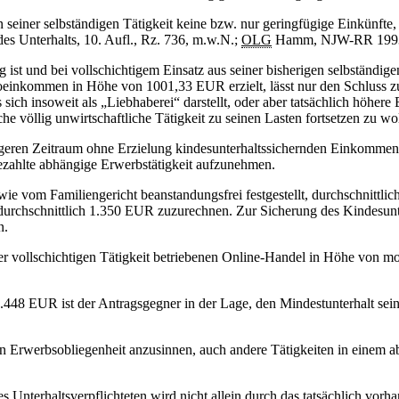
n seiner selbständigen Tätigkeit keine bzw. nur geringfügige Einkünfte
es Unterhalts, 10. Aufl., Rz. 736, m.w.N.;
OLG
Hamm, NJW-RR 1993
ig ist und bei vollschichtigem Einsatz aus seiner bisherigen selbständi
kommen in Höhe von 1001,33 EUR erzielt, lässt nur den Schluss zu, da
h insoweit als „Liebhaberei“ darstellt, oder aber tatsächlich höhere E
e völlig unwirtschaftliche Tätigkeit zu seinen Lasten fortsetzen zu wo
ngeren Zeitraum ohne Erzielung kindesunterhaltssichernden Einkommens
bezahlte abhängige Erwerbstätigkeit aufzunehmen.
ie vom Familiengericht beanstandungsfrei festgestellt, durchschnittlic
h durchschnittlich 1.350 EUR zuzurechnen. Zur Sicherung des Kindesunte
n.
r vollschichtigen Tätigkeit betriebenen Online-Handel in Höhe von m
48 EUR ist der Antragsgegner in der Lage, den Mindestunterhalt seine
en Erwerbsobliegenheit anzusinnen, auch andere Tätigkeiten in einem a
es Unterhaltsverpflichteten wird nicht allein durch das tatsächlich v