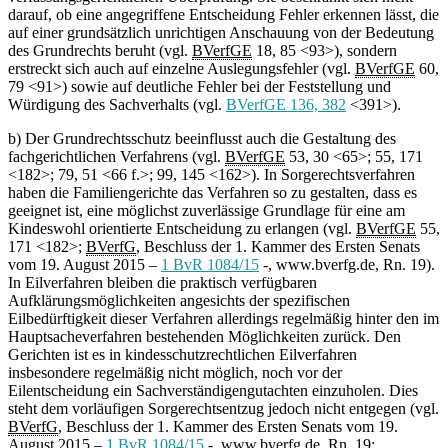
darauf, ob eine angegriffene Entscheidung Fehler erkennen lässt, die
auf einer grundsätzlich unrichtigen Anschauung von der Bedeutung
des Grundrechts beruht (vgl.
BVerfGE
18, 85 <93>), sondern
erstreckt sich auch auf einzelne Auslegungsfehler (vgl.
BVerfGE
60,
79 <91>) sowie auf deutliche Fehler bei der Feststellung und
Würdigung des Sachverhalts (vgl.
BVerfGE 136, 382
<391>).
b) Der Grundrechtsschutz beeinflusst auch die Gestaltung des
fachgerichtlichen Verfahrens (vgl.
BVerfGE
53, 30 <65>; 55, 171
<182>; 79, 51 <66 f.>; 99, 145 <162>). In Sorgerechtsverfahren
haben die Familiengerichte das Verfahren so zu gestalten, dass es
geeignet ist, eine möglichst zuverlässige Grundlage für eine am
Kindeswohl orientierte Entscheidung zu erlangen (vgl.
BVerfGE
55,
171 <182>;
BVerfG
, Beschluss der 1. Kammer des Ersten Senats
vom 19. August 2015 –
1 BvR 1084/15
-, www.bverfg.de, Rn. 19).
In Eilverfahren bleiben die praktisch verfügbaren
Aufklärungsmöglichkeiten angesichts der spezifischen
Eilbedürftigkeit dieser Verfahren allerdings regelmäßig hinter den im
Hauptsacheverfahren bestehenden Möglichkeiten zurück. Den
Gerichten ist es in kindesschutzrechtlichen Eilverfahren
insbesondere regelmäßig nicht möglich, noch vor der
Eilentscheidung ein Sachverständigengutachten einzuholen. Dies
steht dem vorläufigen Sorgerechtsentzug jedoch nicht entgegen (vgl.
BVerfG
, Beschluss der 1. Kammer des Ersten Senats vom 19.
August 2015 –
1 BvR 1084/15
-, www.bverfg.de, Rn. 19;