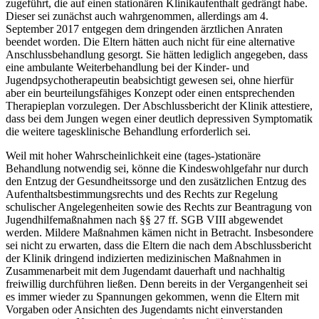
zugeführt, die auf einen stationären Klinikaufenthalt gedrängt habe.
Dieser sei zunächst auch wahrgenommen, allerdings am 4.
September 2017 entgegen dem dringenden ärztlichen Anraten
beendet worden. Die Eltern hätten auch nicht für eine alternative
Anschlussbehandlung gesorgt. Sie hätten lediglich angegeben, dass
eine ambulante Weiterbehandlung bei der Kinder- und
Jugendpsychotherapeutin beabsichtigt gewesen sei, ohne hierfür
aber ein beurteilungsfähiges Konzept oder einen entsprechenden
Therapieplan vorzulegen. Der Abschlussbericht der Klinik attestiere,
dass bei dem Jungen wegen einer deutlich depressiven Symptomatik
die weitere tagesklinische Behandlung erforderlich sei.
Weil mit hoher Wahrscheinlichkeit eine (tages-)stationäre
Behandlung notwendig sei, könne die Kindeswohlgefahr nur durch
den Entzug der Gesundheitssorge und den zusätzlichen Entzug des
Aufenthaltsbestimmungsrechts und des Rechts zur Regelung
schulischer Angelegenheiten sowie des Rechts zur Beantragung von
Jugendhilfemaßnahmen nach §§ 27 ff. SGB VIII abgewendet
werden. Mildere Maßnahmen kämen nicht in Betracht. Insbesondere
sei nicht zu erwarten, dass die Eltern die nach dem Abschlussbericht
der Klinik dringend indizierten medizinischen Maßnahmen in
Zusammenarbeit mit dem Jugendamt dauerhaft und nachhaltig
freiwillig durchführen ließen. Denn bereits in der Vergangenheit sei
es immer wieder zu Spannungen gekommen, wenn die Eltern mit
Vorgaben oder Ansichten des Jugendamts nicht einverstanden