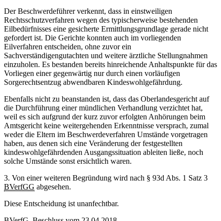
Der Beschwerdeführer verkennt, dass in einstweiligen
Rechtsschutzverfahren wegen des typischerweise bestehenden
Eilbedürfnisses eine gesicherte Ermittlungsgrundlage gerade nicht
gefordert ist. Die Gerichte konnten auch im vorliegenden
Eilverfahren entscheiden, ohne zuvor ein
Sachverständigengutachten und weitere ärztliche Stellungnahmen
einzuholen. Es bestanden bereits hinreichende Anhaltspunkte für das
Vorliegen einer gegenwärtig nur durch einen vorläufigen
Sorgerechtsentzug abwendbaren Kindeswohlgefährdung.
Ebenfalls nicht zu beanstanden ist, dass das Oberlandesgericht auf
die Durchführung einer mündlichen Verhandlung verzichtet hat,
weil es sich aufgrund der kurz zuvor erfolgten Anhörungen beim
Amtsgericht keine weitergehenden Erkenntnisse versprach, zumal
weder die Eltern im Beschwerdeverfahren Umstände vorgetragen
haben, aus denen sich eine Veränderung der festgestellten
kindeswohlgefährdenden Ausgangssituation ableiten ließe, noch
solche Umstände sonst ersichtlich waren.
3. Von einer weiteren Begründung wird nach § 93d Abs. 1 Satz 3
BVerfGG
abgesehen.
Diese Entscheidung ist unanfechtbar.
BVerfG
, Beschluss vom 23.04.2018