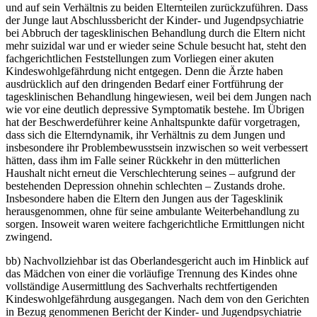
und auf sein Verhältnis zu beiden Elternteilen zurückzuführen. Dass
der Junge laut Abschlussbericht der Kinder- und Jugendpsychiatrie
bei Abbruch der tagesklinischen Behandlung durch die Eltern nicht
mehr suizidal war und er wieder seine Schule besucht hat, steht den
fachgerichtlichen Feststellungen zum Vorliegen einer akuten
Kindeswohlgefährdung nicht entgegen. Denn die Ärzte haben
ausdrücklich auf den dringenden Bedarf einer Fortführung der
tagesklinischen Behandlung hingewiesen, weil bei dem Jungen nach
wie vor eine deutlich depressive Symptomatik bestehe. Im Übrigen
hat der Beschwerdeführer keine Anhaltspunkte dafür vorgetragen,
dass sich die Elterndynamik, ihr Verhältnis zu dem Jungen und
insbesondere ihr Problembewusstsein inzwischen so weit verbessert
hätten, dass ihm im Falle seiner Rückkehr in den mütterlichen
Haushalt nicht erneut die Verschlechterung seines – aufgrund der
bestehenden Depression ohnehin schlechten – Zustands drohe.
Insbesondere haben die Eltern den Jungen aus der Tagesklinik
herausgenommen, ohne für seine ambulante Weiterbehandlung zu
sorgen. Insoweit waren weitere fachgerichtliche Ermittlungen nicht
zwingend.
bb) Nachvollziehbar ist das Oberlandesgericht auch im Hinblick auf
das Mädchen von einer die vorläufige Trennung des Kindes ohne
vollständige Ausermittlung des Sachverhalts rechtfertigenden
Kindeswohlgefährdung ausgegangen. Nach dem von den Gerichten
in Bezug genommenen Bericht der Kinder- und Jugendpsychiatrie