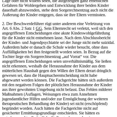
Lage oder nicht willens seien, die aufgezeigten ganz erheblichen
Gefahren für Wohlergehen und Entwicklung ihrer beiden Kinder
dauerhaft abzuwenden, stehe dem Sorgerechtsentzug auch nicht die
Äußerung der Kinder entgegen, dass sie ihre Eltern vermissten.
2. Der Beschwerdeführer rügt unter anderem eine Verletzung von
Art. 6 Abs. 2 Satz 1
GG
. Sein Elternrecht sei verletzt, weil sich den
angegriffenen Entscheidungen eine akute Kindeswohlgefährdung
für die Kinder nicht entnehmen lasse. Nach dem Abschlussbericht
der Kinder- und Jugendpsychiatrie sei der Junge nicht mehr suizidal.
Außerdem habe er danach die Schule wieder besucht, ohne dass
Auffälligkeiten bei ihm festgestellt worden seien. In Bezug auf die
Tochter liege ein Sorgerechtsentzug „auf Vorrat“ vor. Die
angegriffenen Entscheidungen seien unverhältnismäßig. Sie ließen
nicht erkennen, weshalb die Herausnahme der Kinder aus dem
mütterlichen Haushalt gegen den Willen der Eltern derart dringlich
gewesen sei, dass die Hauptsacheentscheidung nicht habe
abgewartet werden können. Die Fachgerichte hätten sich außerdem
mit den negativen Folgen der plötzlichen Herausnahme der Kinder
aus ihrer gewohnten Umgebung nicht befasst. Das Fehlen milderer
Maßnahmen (Auflagen, Weisungen etwa zum Annehmen
jugendamtlicher Hilfen und/oder zur Ermöglichung der weiteren
therapeutischen Behandlung der Kinder) sei nicht (erschöpfend)
begründet worden. Auch hätten die Fachgerichte nicht auf
gesicherter Ermittlungsgrundlage entschieden. Sie hätten es