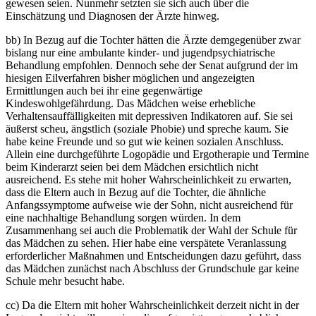
gewesen seien. Nunmehr setzten sie sich auch über die
Einschätzung und Diagnosen der Ärzte hinweg.
bb) In Bezug auf die Tochter hätten die Ärzte demgegenüber zwar
bislang nur eine ambulante kinder- und jugendpsychiatrische
Behandlung empfohlen. Dennoch sehe der Senat aufgrund der im
hiesigen Eilverfahren bisher möglichen und angezeigten
Ermittlungen auch bei ihr eine gegenwärtige
Kindeswohlgefährdung. Das Mädchen weise erhebliche
Verhaltensauffälligkeiten mit depressiven Indikatoren auf. Sie sei
äußerst scheu, ängstlich (soziale Phobie) und spreche kaum. Sie
habe keine Freunde und so gut wie keinen sozialen Anschluss.
Allein eine durchgeführte Logopädie und Ergotherapie und Termine
beim Kinderarzt seien bei dem Mädchen ersichtlich nicht
ausreichend. Es stehe mit hoher Wahrscheinlichkeit zu erwarten,
dass die Eltern auch in Bezug auf die Tochter, die ähnliche
Anfangssymptome aufweise wie der Sohn, nicht ausreichend für
eine nachhaltige Behandlung sorgen würden. In dem
Zusammenhang sei auch die Problematik der Wahl der Schule für
das Mädchen zu sehen. Hier habe eine verspätete Veranlassung
erforderlicher Maßnahmen und Entscheidungen dazu geführt, dass
das Mädchen zunächst nach Abschluss der Grundschule gar keine
Schule mehr besucht habe.
cc) Da die Eltern mit hoher Wahrscheinlichkeit derzeit nicht in der