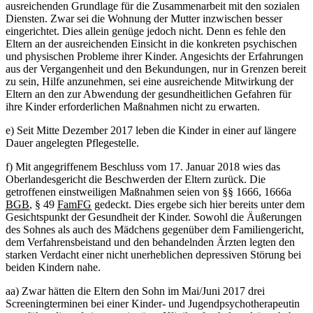
ausreichenden Grundlage für die Zusammenarbeit mit den sozialen
Diensten. Zwar sei die Wohnung der Mutter inzwischen besser
eingerichtet. Dies allein genüge jedoch nicht. Denn es fehle den
Eltern an der ausreichenden Einsicht in die konkreten psychischen
und physischen Probleme ihrer Kinder. Angesichts der Erfahrungen
aus der Vergangenheit und den Bekundungen, nur in Grenzen bereit
zu sein, Hilfe anzunehmen, sei eine ausreichende Mitwirkung der
Eltern an den zur Abwendung der gesundheitlichen Gefahren für
ihre Kinder erforderlichen Maßnahmen nicht zu erwarten.
e) Seit Mitte Dezember 2017 leben die Kinder in einer auf längere
Dauer angelegten Pflegestelle.
f) Mit angegriffenem Beschluss vom 17. Januar 2018 wies das
Oberlandesgericht die Beschwerden der Eltern zurück. Die
getroffenen einstweiligen Maßnahmen seien von §§ 1666, 1666a
BGB
, § 49
FamFG
gedeckt. Dies ergebe sich hier bereits unter dem
Gesichtspunkt der Gesundheit der Kinder. Sowohl die Äußerungen
des Sohnes als auch des Mädchens gegenüber dem Familiengericht,
dem Verfahrensbeistand und den behandelnden Ärzten legten den
starken Verdacht einer nicht unerheblichen depressiven Störung bei
beiden Kindern nahe.
aa) Zwar hätten die Eltern den Sohn im Mai/Juni 2017 drei
Screeningterminen bei einer Kinder- und Jugendpsychotherapeutin