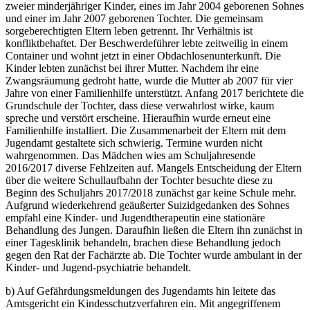
zweier minderjähriger Kinder, eines im Jahr 2004 geborenen Sohnes
und einer im Jahr 2007 geborenen Tochter. Die gemeinsam
sorgeberechtigten Eltern leben getrennt. Ihr Verhältnis ist
konfliktbehaftet. Der Beschwerdeführer lebte zeitweilig in einem
Container und wohnt jetzt in einer Obdachlosenunterkunft. Die
Kinder lebten zunächst bei ihrer Mutter. Nachdem ihr eine
Zwangsräumung gedroht hatte, wurde die Mutter ab 2007 für vier
Jahre von einer Familienhilfe unterstützt. Anfang 2017 berichtete die
Grundschule der Tochter, dass diese verwahrlost wirke, kaum
spreche und verstört erscheine. Hieraufhin wurde erneut eine
Familienhilfe installiert. Die Zusammenarbeit der Eltern mit dem
Jugendamt gestaltete sich schwierig. Termine wurden nicht
wahrgenommen. Das Mädchen wies am Schuljahresende
2016/2017 diverse Fehlzeiten auf. Mangels Entscheidung der Eltern
über die weitere Schullaufbahn der Tochter besuchte diese zu
Beginn des Schuljahrs 2017/2018 zunächst gar keine Schule mehr.
Aufgrund wiederkehrend geäußerter Suizidgedanken des Sohnes
empfahl eine Kinder- und Jugendtherapeutin eine stationäre
Behandlung des Jungen. Daraufhin ließen die Eltern ihn zunächst in
einer Tagesklinik behandeln, brachen diese Behandlung jedoch
gegen den Rat der Fachärzte ab. Die Tochter wurde ambulant in der
Kinder- und Jugend-psychiatrie behandelt.
b) Auf Gefährdungsmeldungen des Jugendamts hin leitete das
Amtsgericht ein Kindesschutzverfahren ein. Mit angegriffenem