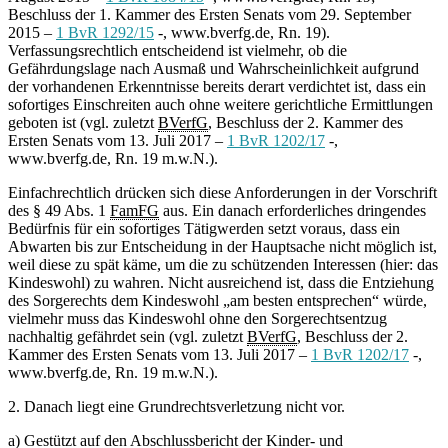
Beschluss der 1. Kammer des Ersten Senats vom 29. September
2015 –
1 BvR 1292/15
-, www.bverfg.de, Rn. 19).
Verfassungsrechtlich entscheidend ist vielmehr, ob die
Gefährdungslage nach Ausmaß und Wahrscheinlichkeit aufgrund
der vorhandenen Erkenntnisse bereits derart verdichtet ist, dass ein
sofortiges Einschreiten auch ohne weitere gerichtliche Ermittlungen
geboten ist (vgl. zuletzt
BVerfG
, Beschluss der 2. Kammer des
Ersten Senats vom 13. Juli 2017 –
1 BvR 1202/17
-,
www.bverfg.de, Rn. 19 m.w.N.).
Einfachrechtlich drücken sich diese Anforderungen in der Vorschrift
des § 49 Abs. 1
FamFG
aus. Ein danach erforderliches dringendes
Bedürfnis für ein sofortiges Tätigwerden setzt voraus, dass ein
Abwarten bis zur Entscheidung in der Hauptsache nicht möglich ist,
weil diese zu spät käme, um die zu schützenden Interessen (hier: das
Kindeswohl) zu wahren. Nicht ausreichend ist, dass die Entziehung
des Sorgerechts dem Kindeswohl „am besten entsprechen“ würde,
vielmehr muss das Kindeswohl ohne den Sorgerechtsentzug
nachhaltig gefährdet sein (vgl. zuletzt
BVerfG
, Beschluss der 2.
Kammer des Ersten Senats vom 13. Juli 2017 –
1 BvR 1202/17
-,
www.bverfg.de, Rn. 19 m.w.N.).
2. Danach liegt eine Grundrechtsverletzung nicht vor.
a) Gestützt auf den Abschlussbericht der Kinder- und