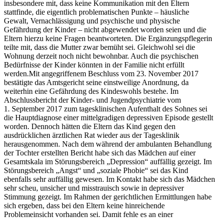
insbesondere mit, dass keine Kommunikation mit den Eltern
stattfinde, die eigentlich problematischen Punkte – häusliche
Gewalt, Vernachlässigung und psychische und physische
Gefährdung der Kinder – nicht abgewendet worden seien und die
Eltern hierzu keine Fragen beantworteten. Die Ergänzungspflegerin
teilte mit, dass die Mutter zwar bemüht sei. Gleichwohl sei die
Wohnung derzeit noch nicht bewohnbar. Auch die psychischen
Bedürfnisse der Kinder könnten in der Familie nicht erfüllt
werden.Mit angegriffenem Beschluss vom 23. November 2017
bestätigte das Amtsgericht seine einstweilige Anordnung, da
weiterhin eine Gefährdung des Kindeswohls bestehe. Im
Abschlussbericht der Kinder- und Jugendpsychiatrie vom
1. September 2017 zum tagesklinischen Aufenthalt des Sohnes sei
die Hauptdiagnose einer mittelgradigen depressiven Episode gestellt
worden. Dennoch hätten die Eltern das Kind gegen den
ausdrücklichen ärztlichen Rat wieder aus der Tagesklinik
herausgenommen. Nach dem während der ambulanten Behandlung
der Tochter erstellten Bericht habe sich das Mädchen auf einer
Gesamtskala im Störungsbereich „Depression“ auffällig gezeigt. Im
Störungsbereich „Angst“ und „soziale Phobie“ sei das Kind
ebenfalls sehr auffällig gewesen. Im Kontakt habe sich das Mädchen
sehr scheu, unsicher und misstrauisch sowie in depressiver
Stimmung gezeigt. Im Rahmen der gerichtlichen Ermittlungen habe
sich ergeben, dass bei den Eltern keine hinreichende
Problemeinsicht vorhanden sei. Damit fehle es an einer