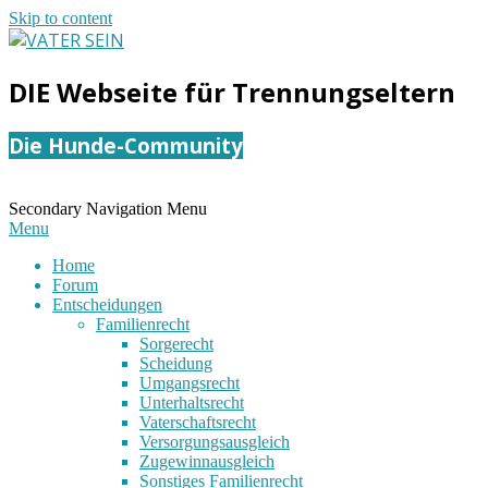
Skip to content
VATER
DIE Webseite für Trennungseltern
SEIN
Die Hunde-Community
Secondary Navigation Menu
Menu
Home
Forum
Entscheidungen
Familienrecht
Sorgerecht
Scheidung
Umgangsrecht
Unterhaltsrecht
Vaterschaftsrecht
Versorgungsausgleich
Zugewinnausgleich
Sonstiges Familienrecht