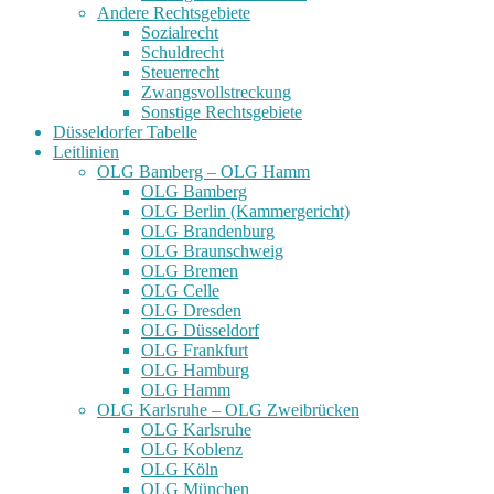
Andere Rechtsgebiete
Sozialrecht
Schuldrecht
Steuerrecht
Zwangsvollstreckung
Sonstige Rechtsgebiete
Düsseldorfer Tabelle
Leitlinien
OLG Bamberg – OLG Hamm
OLG Bamberg
OLG Berlin (Kammergericht)
OLG Brandenburg
OLG Braunschweig
OLG Bremen
OLG Celle
OLG Dresden
OLG Düsseldorf
OLG Frankfurt
OLG Hamburg
OLG Hamm
OLG Karlsruhe – OLG Zweibrücken
OLG Karlsruhe
OLG Koblenz
OLG Köln
OLG München