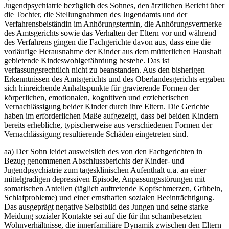
Jugendpsychiatrie bezüglich des Sohnes, den ärztlichen Bericht über
die Tochter, die Stellungnahmen des Jugendamts und der
Verfahrensbeiständin im Anhörungstermin, die Anhörungsvermerke
des Amtsgerichts sowie das Verhalten der Eltern vor und während
des Verfahrens gingen die Fachgerichte davon aus, dass eine die
vorläufige Herausnahme der Kinder aus dem mütterlichen Haushalt
gebietende Kindeswohlgefährdung bestehe. Das ist
verfassungsrechtlich nicht zu beanstanden. Aus den bisherigen
Erkenntnissen des Amtsgerichts und des Oberlandesgerichts ergaben
sich hinreichende Anhaltspunkte für gravierende Formen der
körperlichen, emotionalen, kognitiven und erzieherischen
Vernachlässigung beider Kinder durch ihre Eltern. Die Gerichte
haben im erforderlichen Maße aufgezeigt, dass bei beiden Kindern
bereits erhebliche, typischerweise aus verschiedenen Formen der
Vernachlässigung resultierende Schäden eingetreten sind.
aa) Der Sohn leidet ausweislich des von den Fachgerichten in
Bezug genommenen Abschlussberichts der Kinder- und
Jugendpsychiatrie zum tagesklinischen Aufenthalt u.a. an einer
mittelgradigen depressiven Episode, Anpassungsstörungen mit
somatischen Anteilen (täglich auftretende Kopfschmerzen, Grübeln,
Schlafprobleme) und einer ernsthaften sozialen Beeinträchtigung.
Das ausgeprägt negative Selbstbild des Jungen und seine starke
Meidung sozialer Kontakte sei auf die für ihn schambesetzten
Wohnverhältnisse, die innerfamiliäre Dynamik zwischen den Eltern