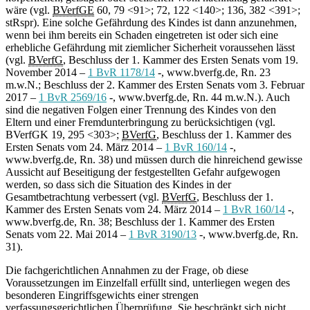
wäre (vgl.
BVerfGE
60, 79 <91>; 72, 122 <140>; 136, 382 <391>;
stRspr). Eine solche Gefährdung des Kindes ist dann anzunehmen,
wenn bei ihm bereits ein Schaden eingetreten ist oder sich eine
erhebliche Gefährdung mit ziemlicher Sicherheit voraussehen lässt
(vgl.
BVerfG
, Beschluss der 1. Kammer des Ersten Senats vom 19.
November 2014 –
1 BvR 1178/14
-, www.bverfg.de, Rn. 23
m.w.N.; Beschluss der 2. Kammer des Ersten Senats vom 3. Februar
2017 –
1 BvR 2569/16
-, www.bverfg.de, Rn. 44 m.w.N.). Auch
sind die negativen Folgen einer Trennung des Kindes von den
Eltern und einer Fremdunterbringung zu berücksichtigen (vgl.
BVerfGK 19, 295 <303>;
BVerfG
, Beschluss der 1. Kammer des
Ersten Senats vom 24. März 2014 –
1 BvR 160/14
-,
www.bverfg.de, Rn. 38) und müssen durch die hinreichend gewisse
Aussicht auf Beseitigung der festgestellten Gefahr aufgewogen
werden, so dass sich die Situation des Kindes in der
Gesamtbetrachtung verbessert (vgl.
BVerfG
, Beschluss der 1.
Kammer des Ersten Senats vom 24. März 2014 –
1 BvR 160/14
-,
www.bverfg.de, Rn. 38; Beschluss der 1. Kammer des Ersten
Senats vom 22. Mai 2014 –
1 BvR 3190/13
-, www.bverfg.de, Rn.
31).
Die fachgerichtlichen Annahmen zu der Frage, ob diese
Voraussetzungen im Einzelfall erfüllt sind, unterliegen wegen des
besonderen Eingriffsgewichts einer strengen
verfassungsgerichtlichen Überprüfung. Sie beschränkt sich nicht