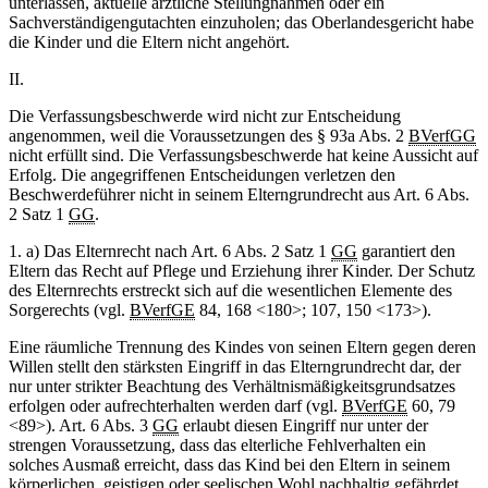
unterlassen, aktuelle ärztliche Stellungnahmen oder ein
Sachverständigengutachten einzuholen; das Oberlandesgericht habe
die Kinder und die Eltern nicht angehört.
II.
Die Verfassungsbeschwerde wird nicht zur Entscheidung
angenommen, weil die Voraussetzungen des § 93a Abs. 2
BVerfGG
nicht erfüllt sind. Die Verfassungsbeschwerde hat keine Aussicht auf
Erfolg. Die angegriffenen Entscheidungen verletzen den
Beschwerdeführer nicht in seinem Elterngrundrecht aus Art. 6 Abs.
2 Satz 1
GG
.
1. a) Das Elternrecht nach Art. 6 Abs. 2 Satz 1
GG
garantiert den
Eltern das Recht auf Pflege und Erziehung ihrer Kinder. Der Schutz
des Elternrechts erstreckt sich auf die wesentlichen Elemente des
Sorgerechts (vgl.
BVerfGE
84, 168 <180>; 107, 150 <173>).
Eine räumliche Trennung des Kindes von seinen Eltern gegen deren
Willen stellt den stärksten Eingriff in das Elterngrundrecht dar, der
nur unter strikter Beachtung des Verhältnismäßigkeitsgrundsatzes
erfolgen oder aufrechterhalten werden darf (vgl.
BVerfGE
60, 79
<89>). Art. 6 Abs. 3
GG
erlaubt diesen Eingriff nur unter der
strengen Voraussetzung, dass das elterliche Fehlverhalten ein
solches Ausmaß erreicht, dass das Kind bei den Eltern in seinem
körperlichen, geistigen oder seelischen Wohl nachhaltig gefährdet