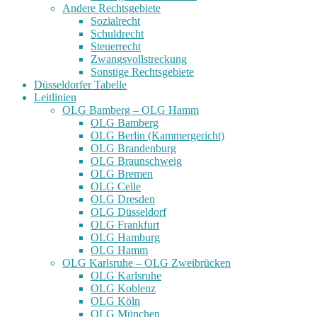
Andere Rechtsgebiete
Sozialrecht
Schuldrecht
Steuerrecht
Zwangsvollstreckung
Sonstige Rechtsgebiete
Düsseldorfer Tabelle
Leitlinien
OLG Bamberg – OLG Hamm
OLG Bamberg
OLG Berlin (Kammergericht)
OLG Brandenburg
OLG Braunschweig
OLG Bremen
OLG Celle
OLG Dresden
OLG Düsseldorf
OLG Frankfurt
OLG Hamburg
OLG Hamm
OLG Karlsruhe – OLG Zweibrücken
OLG Karlsruhe
OLG Koblenz
OLG Köln
OLG München