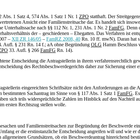
2 Abs. 1 Satz 4, 574 Abs. 1 Satz 1 Nr. 1
ZPO
statthaft. Der Streitgege
retenen Ansicht eine Familienstreitsache dar. Es handelt sich insowe
ne Unterhaltssache nach §§ 112 Nr. 1, 231 Abs. 1 Nr. 2
FamFG
. Denn 
rhaltsverhältnis der – geschiedenen – Ehegatten. Das Verfahren ist ents
2007 –
XII ZR 146/05
–
FamRZ 2008, 40
Rn. 10 ff. mwN). Daran hat s
. Aufl. § 231 Rn. 14 f.; aA ohne Begründung
OLG
Hamm Beschluss vom
ZPO
33. Aufl. § 266
FamFG
Rn. 14).
htene Entscheidung die Antragstellerin in ihrem verfahrensrechtlich ge
ntscheidung des Rechtsbeschwerdegerichts daher zur Sicherung einer ei
agstellerin eingereichten Schriftsätze nicht den Anforderungen an di
hen bestimmten Sachantrag im Sinne von § 117 Abs. 1 Satz 1
FamFG
. E
äben sich teils widersprüchliche Zahlen im Hinblick auf den Nachteil a
m ersten Rechtszug stellen wolle.
esachen und Familienstreitsachen zur Begründung der Beschwerde eine
ang er die erstinstanzliche Entscheidung angreifen will und wie er 
en allgemeinen Grundsätzen, ob ein Beschwerdeantrag hinreichend best