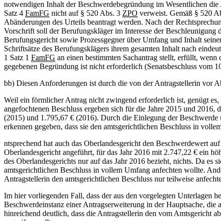
notwendigen Inhalt der Beschwerdebegründung im Wesentlichen die 
Satz 4
FamFG
nicht auf § 520 Abs. 3
ZPO
verweist. Gemäß § 520 Ab
Abänderungen des Urteils beantragt werden. Nach der Rechtsprechung
Vorschrift soll der Berufungskläger im Interesse der Beschleunigung
Berufungsgericht sowie Prozessgegner über Umfang und Inhalt seiner A
Schriftsätze des Berufungsklägers ihrem gesamten Inhalt nach einde
1 Satz 1
FamFG
an einen bestimmten Sachantrag stellt, erfüllt, wen
gegebenen Begründung ist nicht erforderlich (Senatsbeschluss vom 1
bb) Diesen Anforderungen ist durch die von der Antragstellerin vor 
Weil ein förmlicher Antrag nicht zwingend erforderlich ist, genügt 
angefochtenen Beschluss ergeben sich für die Jahre 2015 und 2016, d
(2015) und 1.795,67 € (2016). Durch die Einlegung der Beschwerde un
erkennen gegeben, dass sie den amtsgerichtlichen Beschluss in volle
ntsprechend hat auch das Oberlandesgericht den Beschwerdewert auf (
Oberlandesgericht angeführt, für das Jahr 2016 mit 2.747,22 € ein höhe
des Oberlandesgerichts nur auf das Jahr 2016 bezieht, nichts. Da es s
amtsgerichtlichen Beschluss in vollem Umfang anfechten wollte. Ande
Antragstellerin den amtsgerichtlichen Beschluss nur teilweise anfecht
Im hier vorliegenden Fall, dass der aus den vorgelegten Unterlagen h
Beschwerdeinstanz einer Antragserweiterung in der Hauptsache, die al
hinreichend deutlich, dass die Antragstellerin den vom Amtsgericht 