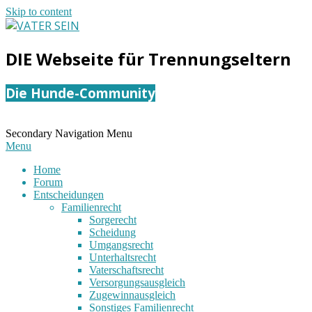
Skip to content
VATER
DIE Webseite für Trennungseltern
SEIN
Die Hunde-Community
Secondary Navigation Menu
Menu
Home
Forum
Entscheidungen
Familienrecht
Sorgerecht
Scheidung
Umgangsrecht
Unterhaltsrecht
Vaterschaftsrecht
Versorgungsausgleich
Zugewinnausgleich
Sonstiges Familienrecht