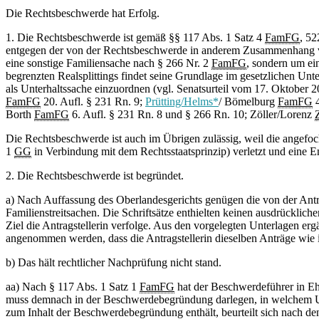
Die Rechtsbeschwerde hat Erfolg.
1. Die Rechtsbeschwerde ist gemäß §§ 117 Abs. 1 Satz 4
FamFG
, 52
entgegen der von der Rechtsbeschwerde in anderem Zusammenhang vert
eine sonstige Familiensache nach § 266 Nr. 2
FamFG
, sondern um ei
begrenzten Realsplittings findet seine Grundlage im gesetzlichen Unte
als Unterhaltssache einzuordnen (vgl. Senatsurteil vom 17. Oktober 
FamFG
20. Aufl. § 231 Rn. 9;
Prütting/Helms*
/ Bömelburg
FamFG
4
Borth
FamFG
6. Aufl. § 231 Rn. 8 und § 266 Rn. 10; Zöller/Lorenz
Die Rechtsbeschwerde ist auch im Übrigen zulässig, weil die angefoc
1
GG
in Verbindung mit dem Rechtsstaatsprinzip) verletzt und eine E
2. Die Rechtsbeschwerde ist begründet.
a) Nach Auffassung des Oberlandesgerichts genügen die von der Antr
Familienstreitsachen. Die Schriftsätze enthielten keinen ausdrücklic
Ziel die Antragstellerin verfolge. Aus den vorgelegten Unterlagen erg
angenommen werden, dass die Antragstellerin dieselben Anträge wie i
b) Das hält rechtlicher Nachprüfung nicht stand.
aa) Nach § 117 Abs. 1 Satz 1
FamFG
hat der Beschwerdeführer in Eh
muss demnach in der Beschwerdebegründung darlegen, in welchem Umf
zum Inhalt der Beschwerdebegründung enthält, beurteilt sich nach d