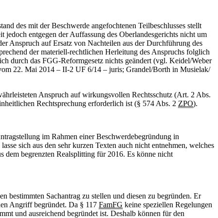
nstand des mit der Beschwerde angefochtenen Teilbeschlusses stellt
it jedoch entgegen der Auffassung des Oberlandesgerichts nicht um
der Anspruch auf Ersatz von Nachteilen aus der Durchführung des
prechend der materiell-rechtlichen Herleitung des Anspruchs folglich
ich durch das FGG-Reformgesetz nichts geändert (vgl. Keidel/Weber
 22. Mai 2014 – II-2 UF 6/14 – juris; Grandel/Borth in Musielak/
währleisteten Anspruch auf wirkungsvollen Rechtsschutz (Art. 2 Abs.
nheitlichen Rechtsprechung erforderlich ist (§ 574 Abs. 2
ZPO
).
e Antragstellung im Rahmen einer Beschwerdebegründung in
s lasse sich aus den sehr kurzen Texten auch nicht entnehmen, welches
us dem begrenzten Realsplitting für 2016. Es könne nicht
n bestimmten Sachantrag zu stellen und diesen zu begründen. Er
den Angriff begründet. Da § 117
FamFG
keine speziellen Regelungen
immt und ausreichend begründet ist. Deshalb können für den