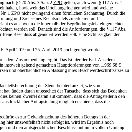
ng nach § 520 Abs. 3 Satz 2
ZPO
gelten, auch wenn § 117 Abs. 1
inhalten, inwieweit das Urteil angefochten wird und welche
 Nr. 1
ZPO
nicht zwingend einen förmlichen Sachantrag. Durch die
Umfang und Ziel seines Rechtsmittels zu erklären und
icht es aus, wenn die innerhalb der Begründungsfrist eingereichten
fochten werden soll. Danach sind die Anforderungen, die § 117 Abs.
iffene Beschluss abgeändert werden soll. Eine Schlüssigkeit der
 16. April 2019 und 25. April 2019 noch genügt worden.
t aus dem Zusammenhang ergibt. Das ist hier der Fall. Aus dem
lerin insoweit geltend gemachten Hauptforderungen von 1.969,68 €
urzen und oberflächlichen Abfassung ihres Beschwerdeschriftsatzes zu
Nachteilsberechnung der Steuerberaterkanzlei, wie vom
cht hat, ändert daran ungeachtet der Tatsache, dass sich das Bedenken
t dies keinen Zweifel daran aufkommen, dass die Antragstellerin den
 ausdrücklicher Antragstellung möglich erschiene, dass die
, bedürfte es zur Geltendmachung des höheren Betrags in der
g hier unzweifelhaft nicht erfolgt ist, wird im Ergebnis noch
olgen und den amtsgerichtlichen Beschluss mithin in vollem Umfang