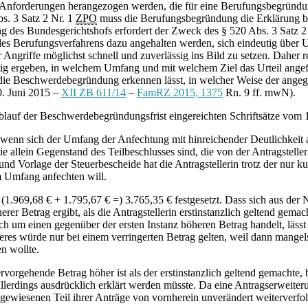
Anforderungen herangezogen werden, die für eine Berufungsbegründu
s. 3 Satz 2 Nr. 1
ZPO
muss die Berufungsbegründung die Erklärung be
 des Bundesgerichtshofs erfordert der Zweck des § 520 Abs. 3 Satz 2
 des Berufungsverfahrens dazu angehalten werden, sich eindeutig über 
ngriffe möglichst schnell und zuverlässig ins Bild zu setzen. Daher re
utig ergeben, in welchem Umfang und mit welchem Ziel das Urteil ange
n die Beschwerdebegründung erkennen lässt, in welcher Weise der angegr
0. Juni 2015 –
XII ZB 611/14
–
FamRZ 2015, 1375
Rn. 9 ff. mwN).
Ablauf der Beschwerdebegründungsfrist eingereichten Schriftsätze vom
es, wenn sich der Umfang der Anfechtung mit hinreichender Deutlichkei
ie allein Gegenstand des Teilbeschlusses sind, die von der Antragstel
d Vorlage der Steuerbescheide hat die Antragstellerin trotz der nur k
m Umfang anfechten will.
1.969,68 € + 1.795,67 € =) 3.765,35 € festgesetzt. Dass sich aus der 
rer Betrag ergibt, als die Antragstellerin erstinstanzlich geltend gema
ich um einen gegenüber der ersten Instanz höheren Betrag handelt, läss
res würde nur bei einem verringerten Betrag gelten, weil dann mangels
en wollte.
ervorgehende Betrag höher ist als der erstinstanzlich geltend gemachte
lerdings ausdrücklich erklärt werden müsste. Da eine Antragserweiterun
abgewiesenen Teil ihrer Anträge von vornherein unverändert weiterverf