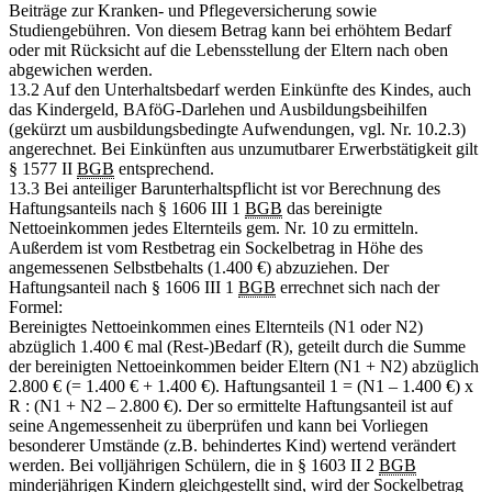
Beiträge zur Kranken- und Pflegeversicherung sowie
Studiengebühren. Von diesem Betrag kann bei erhöhtem Bedarf
oder mit Rücksicht auf die Lebensstellung der Eltern nach oben
abgewichen werden.
13.2 Auf den Unterhaltsbedarf werden Einkünfte des Kindes, auch
das Kindergeld, BAföG-Darlehen und Ausbildungsbeihilfen
(gekürzt um ausbildungsbedingte Aufwendungen, vgl. Nr. 10.2.3)
angerechnet. Bei Einkünften aus unzumutbarer Erwerbstätigkeit gilt
§ 1577 II
BGB
entsprechend.
13.3 Bei anteiliger Barunterhaltspflicht ist vor Berechnung des
Haftungsanteils nach § 1606 III 1
BGB
das bereinigte
Nettoeinkommen jedes Elternteils gem. Nr. 10 zu ermitteln.
Außerdem ist vom Restbetrag ein Sockelbetrag in Höhe des
angemessenen Selbstbehalts (1.400 €) abzuziehen. Der
Haftungsanteil nach § 1606 III 1
BGB
errechnet sich nach der
Formel:
Bereinigtes Nettoeinkommen eines Elternteils (N1 oder N2)
abzüglich 1.400 € mal (Rest-)Bedarf (R), geteilt durch die Summe
der bereinigten Nettoeinkommen beider Eltern (N1 + N2) abzüglich
2.800 € (= 1.400 € + 1.400 €). Haftungsanteil 1 = (N1 – 1.400 €) x
R : (N1 + N2 – 2.800 €). Der so ermittelte Haftungsanteil ist auf
seine Angemessenheit zu überprüfen und kann bei Vorliegen
besonderer Umstände (z.B. behindertes Kind) wertend verändert
werden. Bei volljährigen Schülern, die in § 1603 II 2
BGB
minderjährigen Kindern gleichgestellt sind, wird der Sockelbetrag