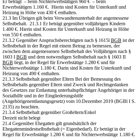
Er beträgt – beim Nichterwerbstätigen 960 € – beim
Erwerbstätigen 1.160 €. Hierin sind Kosten für Unterkunft und
Heizung in Höhe von 430 € enthalten.
21.3 Im Übrigen gilt beim Verwandtenunterhalt der angemessene
Selbstbehalt. 21.3.1 Er beträgt gegenüber volljährigen Kindern
1.400 €. Hierin sind Kosten für Unterkunft und Heizung in Höhe
von 550 € enthalten.
21.3.2 Gegenüber Anspruchsberechtigten nach § 1615l
BGB
ist der
Selbstbehalt in der Regel mit einem Betrag zu bemessen, der
zwischen dem angemessenen Selbstbehalt des Volljährigen nach §
1603 I
BGB
und dem notwendigen Selbstbehalt nach § 1603 II
BGB
liegt, in der Regel für Erwerbstätige 1.280 € und für
Nichterwerbstätige 1.180 €. Darin sind Kosten für Unterkunft und
Heizung von 490 € enthalten.
21.3.3 Selbstbehalt gegenüber Eltern Bei der Bemessung des
Selbstbehalts gegenüber Eltern sind Zweck und Rechtsgedanken
des Gesetzes zur Entlastung unterhaltspflichtiger Angehöriger in der
Sozialhilfe und in der Eingliederungshilfe
(Angehörigenentlastungsgesetz) vom 10.Dezember 2019 (BGBl I S.
2135) zu beachten.
21.3.4 Selbstbehalt gegenüber Großeltern/Enkel
Derzeit nicht belegt
21.4 Gegenüber Ehegatten gilt grundsätzlich der
Ehegattenmindestselbstbehalt (= Eigenbedarf). Er beträgt in der
Regel für Erwerbstätige 1.280 € und für Nichterwerbstätige 1.180 €.