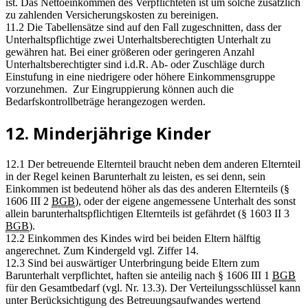
ist. Das Nettoeinkommen des Verpflichteten ist um solche zusätzlich
zu zahlenden Versicherungskosten zu bereinigen.
11.2 Die Tabellensätze sind auf den Fall zugeschnitten, dass der
Unterhaltspflichtige zwei Unterhaltsberechtigten Unterhalt zu
gewähren hat. Bei einer größeren oder geringeren Anzahl
Unterhaltsberechtigter sind i.d.R. Ab- oder Zuschläge durch
Einstufung in eine niedrigere oder höhere Einkommensgruppe
vorzunehmen. Zur Eingruppierung können auch die
Bedarfskontrollbeträge herangezogen werden.
12. Minderjährige Kinder
12.1 Der betreuende Elternteil braucht neben dem anderen Elternteil
in der Regel keinen Barunterhalt zu leisten, es sei denn, sein
Einkommen ist bedeutend höher als das des anderen Elternteils (§
1606 III 2
BGB
), oder der eigene angemessene Unterhalt des sonst
allein barunterhaltspflichtigen Elternteils ist gefährdet (§ 1603 II 3
BGB
).
12.2 Einkommen des Kindes wird bei beiden Eltern hälftig
angerechnet. Zum Kindergeld vgl. Ziffer 14.
12.3 Sind bei auswärtiger Unterbringung beide Eltern zum
Barunterhalt verpflichtet, haften sie anteilig nach § 1606 III 1
BGB
für den Gesamtbedarf (vgl. Nr. 13.3). Der Verteilungsschlüssel kann
unter Berücksichtigung des Betreuungsaufwandes wertend