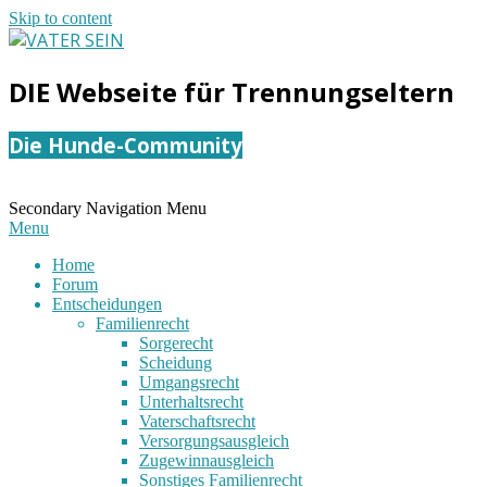
Skip to content
VATER
DIE Webseite für Trennungseltern
SEIN
Die Hunde-Community
Secondary Navigation Menu
Menu
Home
Forum
Entscheidungen
Familienrecht
Sorgerecht
Scheidung
Umgangsrecht
Unterhaltsrecht
Vaterschaftsrecht
Versorgungsausgleich
Zugewinnausgleich
Sonstiges Familienrecht