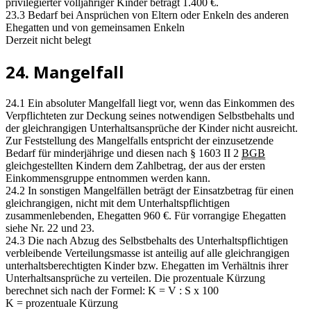
privilegierter volljähriger Kinder beträgt 1.400 €.
23.3 Bedarf bei Ansprüchen von Eltern oder Enkeln des anderen
Ehegatten und von gemeinsamen Enkeln
Derzeit nicht belegt
24. Mangelfall
24.1 Ein absoluter Mangelfall liegt vor, wenn das Einkommen des
Verpflichteten zur Deckung seines notwendigen Selbstbehalts und
der gleichrangigen Unterhaltsansprüche der Kinder nicht ausreicht.
Zur Feststellung des Mangelfalls entspricht der einzusetzende
Bedarf für minderjährige und diesen nach § 1603 II 2
BGB
gleichgestellten Kindern dem Zahlbetrag, der aus der ersten
Einkommensgruppe entnommen werden kann.
24.2 In sonstigen Mangelfällen beträgt der Einsatzbetrag für einen
gleichrangigen, nicht mit dem Unterhaltspflichtigen
zusammenlebenden, Ehegatten 960 €. Für vorrangige Ehegatten
siehe Nr. 22 und 23.
24.3 Die nach Abzug des Selbstbehalts des Unterhaltspflichtigen
verbleibende Verteilungsmasse ist anteilig auf alle gleichrangigen
unterhaltsberechtigten Kinder bzw. Ehegatten im Verhältnis ihrer
Unterhaltsansprüche zu verteilen. Die prozentuale Kürzung
berechnet sich nach der Formel: K = V : S x 100
K = prozentuale Kürzung