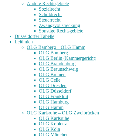
Andere Rechtsgebiete
Sozialrecht
Schuldrecht
Steuerrecht
Zwangsvollstreckung
Sonstige Rechtsgebiete
Düsseldorfer Tabelle
Leitlinien
OLG Bamberg – OLG Hamm
OLG Bamberg
OLG Berlin (Kammergericht)
OLG Brandenburg
OLG Braunschweig
OLG Bremen
OLG Celle
OLG Dresden
OLG Düsseldorf
OLG Frankfurt
OLG Hamburg
OLG Hamm
OLG Karlsruhe – OLG Zweibrücken
OLG Karlsruhe
OLG Koblenz
OLG Köln
OLG München