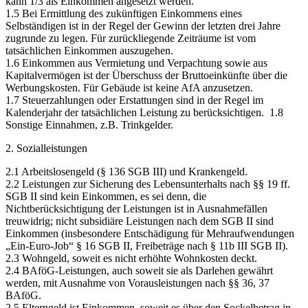
kann 1/3 als Einkommen angesetzt werden.
1.5 Bei Ermittlung des zukünftigen Einkommens eines
Selbständigen ist in der Regel der Gewinn der letzten drei Jahre
zugrunde zu legen. Für zurückliegende Zeiträume ist vom
tatsächlichen Einkommen auszugehen.
1.6 Einkommen aus Vermietung und Verpachtung sowie aus
Kapitalvermögen ist der Überschuss der Bruttoeinkünfte über die
Werbungskosten. Für Gebäude ist keine AfA anzusetzen.
1.7 Steuerzahlungen oder Erstattungen sind in der Regel im
Kalenderjahr der tatsächlichen Leistung zu berücksichtigen. 1.8
Sonstige Einnahmen, z.B. Trinkgelder.
2. Sozialleistungen
2.1 Arbeitslosengeld (§ 136 SGB III) und Krankengeld.
2.2 Leistungen zur Sicherung des Lebensunterhalts nach §§ 19 ff.
SGB II sind kein Einkommen, es sei denn, die
Nichtberücksichtigung der Leistungen ist in Ausnahmefällen
treuwidrig; nicht subsidiäre Leistungen nach dem SGB II sind
Einkommen (insbesondere Entschädigung für Mehraufwendungen
„Ein-Euro-Job“ § 16 SGB II, Freibeträge nach § 11b III SGB II).
2.3 Wohngeld, soweit es nicht erhöhte Wohnkosten deckt.
2.4 BAföG-Leistungen, auch soweit sie als Darlehen gewährt
werden, mit Ausnahme von Vorausleistungen nach §§ 36, 37
BAföG.
2.5 Elterngeld ist Einkommen, soweit es über den Sockelbetrag in