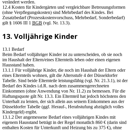
verändert werden.
12.4 Kosten für Kindergärten und vergleichbare Betreuungsformen
(ohne Verpflegungskosten) sind Mehrbedarf des Kindes. Bei
Zusatzbedarf (Prozesskostenvorschuss, Mehrbedarf, Sonderbedarf)
gilt § 1606 III 1
BGB
(vgl. Nr. 13.3).
13. Volljährige Kinder
13.1 Bedarf
Beim Bedarf volljähriger Kinder ist zu unterscheiden, ob sie noch
im Haushalt der Eltern/eines Elternteils leben oder einen eigenen
Hausstand haben.
13.1.1 Für volljährige Kinder, die noch im Haushalt der Eltern oder
eines Elternteils wohnen, gilt die Altersstufe 4 der Düsseldorfer
Tabelle. Sind beide Elternteile leistungsfähig (vgl. Nr. 21.3.1), ist der
Bedarf des Kindes i.d.R. nach dem zusammengerechneten
Einkommen (ohne Anwendung von Nr. 11.2) zu bemessen. Für die
Haftungsquote gilt Nr. 13.3. Ein Elternteil hat jedoch höchstens den
Unterhalt zu leisten, der sich allein aus seinem Einkommen aus der
Düsseldorfer Tabelle (ggf. Herauf-, Herabstufung abzüglich volles
Kindergeld) ergibt.
13.1.2 Der angemessene Bedarf eines volljährigen Kindes mit
eigenem Hausstand beträgt in der Regel monatlich 860 € (darin sind
enthalten Kosten für Unterkunft und Heizung bis zu 375 €), ohne