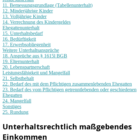
11. Bemessungsgrundlage (Tabellenunterhalt)
12. Minderjährige Kinder
13. Volljährige Kinder
14. Verrechnung des Kindergeldes
Ehegattenunterhalt
15. Unterhaltsbedarf
16. Bedürftigkeit
17. Erwerbsobliegenheit
Weitere Unterhaltsansprüche
18. Ansprüche aus § 1615l BGB
19. Elternunterhalt
20. Lebenspartnerschaft
Leistungsfähigkeit und Mangelfall
21. Selbstbehalt
22. Bedarf des mit dem Pflichtigen zusammenlebenden Ehegatten
23. Bedarf des vom Pflichtigen getrenntlebenden oder geschiedenen
Ehegatten
24. Mangelfall
Sonstiges
25. Rundung
Unterhaltsrechtlich maßgebendes
Einkommen