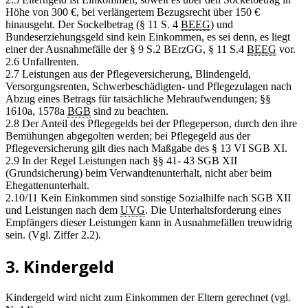
Höhe von 300 €, bei verlängertem Bezugsrecht über 150 €
hinausgeht. Der Sockelbetrag (§ 11 S. 4
BEEG
) und
Bundeserziehungsgeld sind kein Einkommen, es sei denn, es liegt
einer der Ausnahmefälle der § 9 S.2 BErzGG, § 11 S.4
BEEG
vor.
2.6 Unfallrenten.
2.7 Leistungen aus der Pflegeversicherung, Blindengeld,
Versorgungsrenten, Schwerbeschädigten- und Pflegezulagen nach
Abzug eines Betrags für tatsächliche Mehraufwendungen; §§
1610a, 1578a
BGB
sind zu beachten.
2.8 Der Anteil des Pflegegelds bei der Pflegeperson, durch den ihre
Bemühungen abgegolten werden; bei Pflegegeld aus der
Pflegeversicherung gilt dies nach Maßgabe des § 13 VI SGB XI.
2.9 In der Regel Leistungen nach §§ 41- 43 SGB XII
(Grundsicherung) beim Verwandtenunterhalt, nicht aber beim
Ehegattenunterhalt.
2.10/11 Kein Einkommen sind sonstige Sozialhilfe nach SGB XII
und Leistungen nach dem
UVG
. Die Unterhaltsforderung eines
Empfängers dieser Leistungen kann in Ausnahmefällen treuwidrig
sein. (Vgl. Ziffer 2.2).
3. Kindergeld
Kindergeld wird nicht zum Einkommen der Eltern gerechnet (vgl.