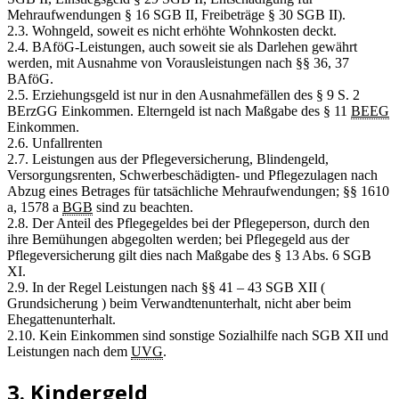
Mehraufwendungen § 16 SGB II, Freibeträge § 30 SGB II).
2.3. Wohngeld, soweit es nicht erhöhte Wohnkosten deckt.
2.4. BAföG-Leistungen, auch soweit sie als Darlehen gewährt
werden, mit Ausnahme von Vorausleistungen nach §§ 36, 37
BAföG.
2.5. Erziehungsgeld ist nur in den Ausnahmefällen des § 9 S. 2
BErzGG Einkommen. Elterngeld ist nach Maßgabe des § 11
BEEG
Einkommen.
2.6. Unfallrenten
2.7. Leistungen aus der Pflegeversicherung, Blindengeld,
Versorgungsrenten, Schwerbeschädigten- und Pflegezulagen nach
Abzug eines Betrages für tatsächliche Mehraufwendungen; §§ 1610
a, 1578 a
BGB
sind zu beachten.
2.8. Der Anteil des Pflegegeldes bei der Pflegeperson, durch den
ihre Bemühungen abgegolten werden; bei Pflegegeld aus der
Pflegeversicherung gilt dies nach Maßgabe des § 13 Abs. 6 SGB
XI.
2.9. In der Regel Leistungen nach §§ 41 – 43 SGB XII (
Grundsicherung ) beim Verwandtenunterhalt, nicht aber beim
Ehegattenunterhalt.
2.10. Kein Einkommen sind sonstige Sozialhilfe nach SGB XII und
Leistungen nach dem
UVG
.
3. Kindergeld