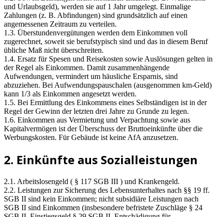
und Urlaubsgeld), werden sie auf 1 Jahr umgelegt. Einmalige
Zahlungen (z. B. Abfindungen) sind grundsätzlich auf einen
angemessenen Zeitraum zu verteilen.
1.3. Überstundenvergütungen werden dem Einkommen voll
zugerechnet, soweit sie berufstypisch sind und das in diesem Beruf
übliche Maß nicht überschreiten.
1.4. Ersatz für Spesen und Reisekosten sowie Auslösungen gelten in
der Regel als Einkommen. Damit zusammenhängende
Aufwendungen, vermindert um häusliche Ersparnis, sind
abzuziehen. Bei Aufwendungspauschalen (ausgenommen km-Geld)
kann 1/3 als Einkommen angesetzt werden.
1.5. Bei Ermittlung des Einkommens eines Selbständigen ist in der
Regel der Gewinn der letzten drei Jahre zu Grunde zu legen.
1.6. Einkommen aus Vermietung und Verpachtung sowie aus
Kapitalvermögen ist der Überschuss der Bruttoeinkünfte über die
Werbungskosten. Für Gebäude ist keine AfA anzusetzen.
2. Einkünfte aus Sozialleistungen
2.1. Arbeitslosengeld ( § 117 SGB III ) und Krankengeld.
2.2. Leistungen zur Sicherung des Lebensunterhaltes nach §§ 19 ff.
SGB II sind kein Einkommen; nicht subsidiäre Leistungen nach
SGB II sind Einkommen (insbesondere befristete Zuschläge § 24
SGB II, Einstiegsgeld § 29 SGB II, Entschädigung für