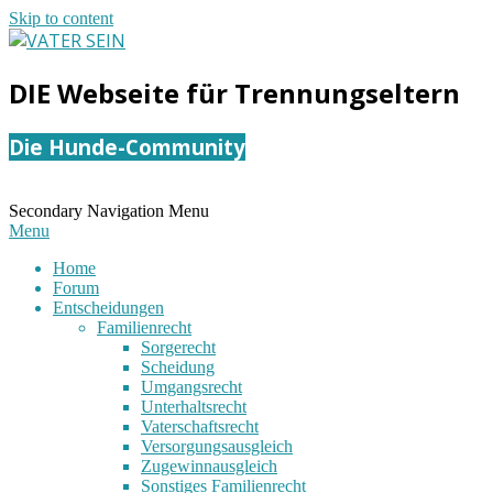
Skip to content
VATER
DIE Webseite für Trennungseltern
SEIN
Die Hunde-Community
Secondary Navigation Menu
Menu
Home
Forum
Entscheidungen
Familienrecht
Sorgerecht
Scheidung
Umgangsrecht
Unterhaltsrecht
Vaterschaftsrecht
Versorgungsausgleich
Zugewinnausgleich
Sonstiges Familienrecht