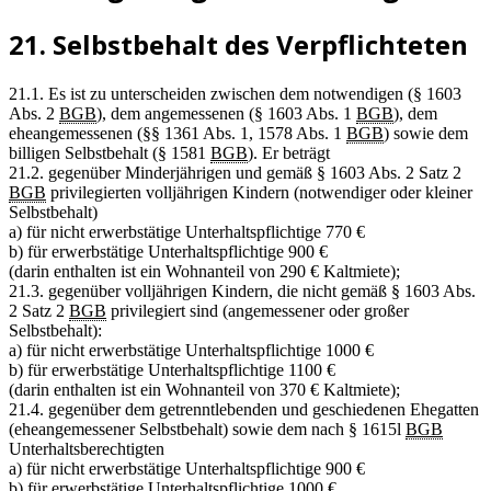
21. Selbstbehalt des Verpflichteten
21.1. Es ist zu unterscheiden zwischen dem notwendigen (§ 1603
Abs. 2
BGB
), dem angemessenen (§ 1603 Abs. 1
BGB
), dem
eheangemessenen (§§ 1361 Abs. 1, 1578 Abs. 1
BGB
) sowie dem
billigen Selbstbehalt (§ 1581
BGB
). Er beträgt
21.2. gegenüber Minderjährigen und gemäß § 1603 Abs. 2 Satz 2
BGB
privilegierten volljährigen Kindern (notwendiger oder kleiner
Selbstbehalt)
a) für nicht erwerbstätige Unterhaltspflichtige 770 €
b) für erwerbstätige Unterhaltspflichtige 900 €
(darin enthalten ist ein Wohnanteil von 290 € Kaltmiete);
21.3. gegenüber volljährigen Kindern, die nicht gemäß § 1603 Abs.
2 Satz 2
BGB
privilegiert sind (angemessener oder großer
Selbstbehalt):
a) für nicht erwerbstätige Unterhaltspflichtige 1000 €
b) für erwerbstätige Unterhaltspflichtige 1100 €
(darin enthalten ist ein Wohnanteil von 370 € Kaltmiete);
21.4. gegenüber dem getrenntlebenden und geschiedenen Ehegatten
(eheangemessener Selbstbehalt) sowie dem nach § 1615l
BGB
Unterhaltsberechtigten
a) für nicht erwerbstätige Unterhaltspflichtige 900 €
b) für erwerbstätige Unterhaltspflichtige 1000 €