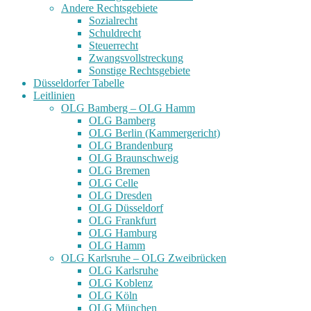
Andere Rechtsgebiete
Sozialrecht
Schuldrecht
Steuerrecht
Zwangsvollstreckung
Sonstige Rechtsgebiete
Düsseldorfer Tabelle
Leitlinien
OLG Bamberg – OLG Hamm
OLG Bamberg
OLG Berlin (Kammergericht)
OLG Brandenburg
OLG Braunschweig
OLG Bremen
OLG Celle
OLG Dresden
OLG Düsseldorf
OLG Frankfurt
OLG Hamburg
OLG Hamm
OLG Karlsruhe – OLG Zweibrücken
OLG Karlsruhe
OLG Koblenz
OLG Köln
OLG München