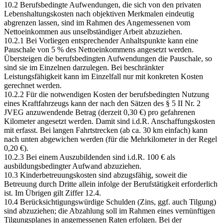
10.2 Berufsbedingte Aufwendungen, die sich von den privaten
Lebenshaltungskosten nach objektiven Merkmalen eindeutig
abgrenzen lassen, sind im Rahmen des Angemessenen vom
Nettoeinkommen aus unselbständiger Arbeit abzuziehen.
10.2.1 Bei Vorliegen entsprechender Anhaltspunkte kann eine
Pauschale von 5 % des Nettoeinkommens angesetzt werden.
Übersteigen die berufsbedingten Aufwendungen die Pauschale, so
sind sie im Einzelnen darzulegen. Bei beschränkter
Leistungsfähigkeit kann im Einzelfall nur mit konkreten Kosten
gerechnet werden.
10.2.2 Für die notwendigen Kosten der berufsbedingten Nutzung
eines Kraftfahrzeugs kann der nach den Sätzen des § 5 II Nr. 2
JVEG anzuwendende Betrag (derzeit 0,30 €) pro gefahrenen
Kilometer angesetzt werden. Damit sind i.d.R. Anschaffungskosten
mit erfasst. Bei langen Fahrtstrecken (ab ca. 30 km einfach) kann
nach unten abgewichen werden (für die Mehrkilometer in der Regel
0,20 €).
10.2.3 Bei einem Auszubildenden sind i.d.R. 100 € als
ausbildungsbedingter Aufwand abzuziehen.
10.3 Kinderbetreuungskosten sind abzugsfähig, soweit die
Betreuung durch Dritte allein infolge der Berufstätigkeit erforderlich
ist. Im Übrigen gilt Ziffer 12.4.
10.4 Berücksichtigungswürdige Schulden (Zins, ggf. auch Tilgung)
sind abzuziehen; die Abzahlung soll im Rahmen eines vernünftigen
Tilgungsplanes in angemessenen Raten erfolgen. Bei der