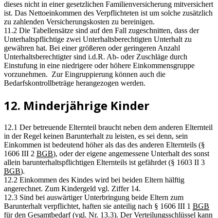
dieses nicht in einer gesetzlichen Familienversicherung mitversichert
ist. Das Nettoeinkommen des Verpflichteten ist um solche zusätzlich
zu zahlenden Versicherungskosten zu bereinigen.
11.2 Die Tabellensätze sind auf den Fall zugeschnitten, dass der
Unterhaltspflichtige zwei Unterhaltsberechtigten Unterhalt zu
gewähren hat. Bei einer größeren oder geringeren Anzahl
Unterhaltsberechtigter sind i.d.R. Ab- oder Zuschläge durch
Einstufung in eine niedrigere oder höhere Einkommensgruppe
vorzunehmen. Zur Eingruppierung können auch die
Bedarfskontrollbeträge herangezogen werden.
12. Minderjährige Kinder
12.1 Der betreuende Elternteil braucht neben dem anderen Elternteil
in der Regel keinen Barunterhalt zu leisten, es sei denn, sein
Einkommen ist bedeutend höher als das des anderen Elternteils (§
1606 III 2
BGB
), oder der eigene angemessene Unterhalt des sonst
allein barunterhaltspflichtigen Elternteils ist gefährdet (§ 1603 II 3
BGB
).
12.2 Einkommen des Kindes wird bei beiden Eltern hälftig
angerechnet. Zum Kindergeld vgl. Ziffer 14.
12.3 Sind bei auswärtiger Unterbringung beide Eltern zum
Barunterhalt verpflichtet, haften sie anteilig nach § 1606 III 1
BGB
für den Gesamtbedarf (vgl. Nr. 13.3). Der Verteilungsschlüssel kann