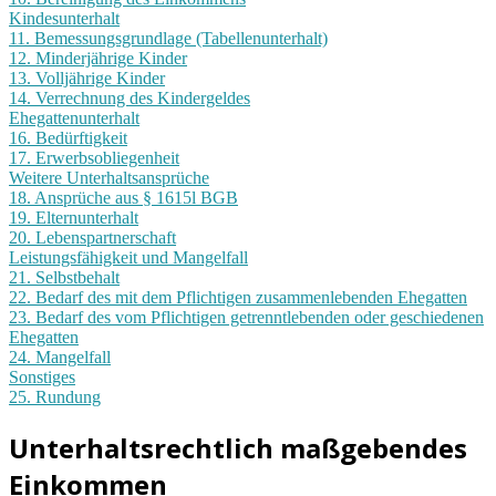
Kindesunterhalt
11. Bemessungsgrundlage (Tabellenunterhalt)
12. Minderjährige Kinder
13. Volljährige Kinder
14. Verrechnung des Kindergeldes
Ehegattenunterhalt
16. Bedürftigkeit
17. Erwerbsobliegenheit
Weitere Unterhaltsansprüche
18. Ansprüche aus § 1615l BGB
19. Elternunterhalt
20. Lebenspartnerschaft
Leistungsfähigkeit und Mangelfall
21. Selbstbehalt
22. Bedarf des mit dem Pflichtigen zusammenlebenden Ehegatten
23. Bedarf des vom Pflichtigen getrenntlebenden oder geschiedenen
Ehegatten
24. Mangelfall
Sonstiges
25. Rundung
Unterhaltsrechtlich maßgebendes
Einkommen