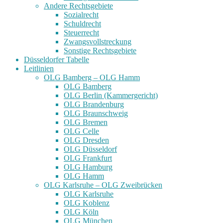
Andere Rechtsgebiete
Sozialrecht
Schuldrecht
Steuerrecht
Zwangsvollstreckung
Sonstige Rechtsgebiete
Düsseldorfer Tabelle
Leitlinien
OLG Bamberg – OLG Hamm
OLG Bamberg
OLG Berlin (Kammergericht)
OLG Brandenburg
OLG Braunschweig
OLG Bremen
OLG Celle
OLG Dresden
OLG Düsseldorf
OLG Frankfurt
OLG Hamburg
OLG Hamm
OLG Karlsruhe – OLG Zweibrücken
OLG Karlsruhe
OLG Koblenz
OLG Köln
OLG München