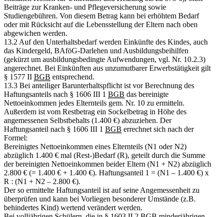
Beiträge zur Kranken- und Pflegeversicherung sowie
Studiengebühren. Von diesem Betrag kann bei erhöhtem Bedarf
oder mit Rücksicht auf die Lebensstellung der Eltern nach oben
abgewichen werden.
13.2 Auf den Unterhaltsbedarf werden Einkünfte des Kindes, auch
das Kindergeld, BAföG-Darlehen und Ausbildungsbeihilfen
(gekürzt um ausbildungsbedingte Aufwendungen, vgl. Nr. 10.2.3)
angerechnet. Bei Einkünften aus unzumutbarer Erwerbstätigkeit gilt
§ 1577 II
BGB
entsprechend.
13.3 Bei anteiliger Barunterhaltspflicht ist vor Berechnung des
Haftungsanteils nach § 1606 III 1
BGB
das bereinigte
Nettoeinkommen jedes Elternteils gem. Nr. 10 zu ermitteln.
Außerdem ist vom Restbetrag ein Sockelbetrag in Höhe des
angemessenen Selbstbehalts (1.400 €) abzuziehen. Der
Haftungsanteil nach § 1606 III 1
BGB
errechnet sich nach der
Formel:
Bereinigtes Nettoeinkommen eines Elternteils (N1 oder N2)
abzüglich 1.400 € mal (Rest-)Bedarf (R), geteilt durch die Summe
der bereinigten Nettoeinkommen beider Eltern (N1 + N2) abzüglich
2.800 € (= 1.400 € + 1.400 €). Haftungsanteil 1 = (N1 – 1.400 €) x
R : (N1 + N2 – 2.800 €).
Der so ermittelte Haftungsanteil ist auf seine Angemessenheit zu
überprüfen und kann bei Vorliegen besonderer Umstände (z.B.
behindertes Kind) wertend verändert werden.
Bei volljährigen Schülern, die in § 1603 II 2
BGB
minderjährigen