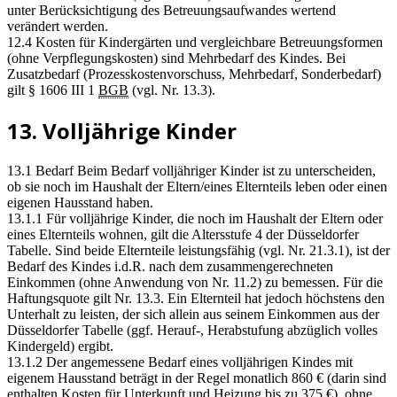
unter Berücksichtigung des Betreuungsaufwandes wertend
verändert werden.
12.4 Kosten für Kindergärten und vergleichbare Betreuungsformen
(ohne Verpflegungskosten) sind Mehrbedarf des Kindes. Bei
Zusatzbedarf (Prozesskostenvorschuss, Mehrbedarf, Sonderbedarf)
gilt § 1606 III 1
BGB
(vgl. Nr. 13.3).
13. Volljährige Kinder
13.1 Bedarf Beim Bedarf volljähriger Kinder ist zu unterscheiden,
ob sie noch im Haushalt der Eltern/eines Elternteils leben oder einen
eigenen Hausstand haben.
13.1.1 Für volljährige Kinder, die noch im Haushalt der Eltern oder
eines Elternteils wohnen, gilt die Altersstufe 4 der Düsseldorfer
Tabelle. Sind beide Elternteile leistungsfähig (vgl. Nr. 21.3.1), ist der
Bedarf des Kindes i.d.R. nach dem zusammengerechneten
Einkommen (ohne Anwendung von Nr. 11.2) zu bemessen. Für die
Haftungsquote gilt Nr. 13.3. Ein Elternteil hat jedoch höchstens den
Unterhalt zu leisten, der sich allein aus seinem Einkommen aus der
Düsseldorfer Tabelle (ggf. Herauf-, Herabstufung abzüglich volles
Kindergeld) ergibt.
13.1.2 Der angemessene Bedarf eines volljährigen Kindes mit
eigenem Hausstand beträgt in der Regel monatlich 860 € (darin sind
enthalten Kosten für Unterkunft und Heizung bis zu 375 €), ohne