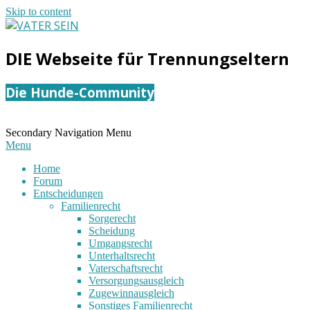
Skip to content
VATER
DIE Webseite für Trennungseltern
SEIN
Die Hunde-Community
Secondary Navigation Menu
Menu
Home
Forum
Entscheidungen
Familienrecht
Sorgerecht
Scheidung
Umgangsrecht
Unterhaltsrecht
Vaterschaftsrecht
Versorgungsausgleich
Zugewinnausgleich
Sonstiges Familienrecht