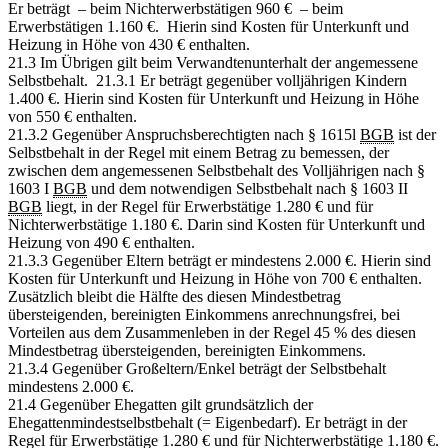
Er beträgt – beim Nichterwerbstätigen 960 € – beim
Erwerbstätigen 1.160 €. Hierin sind Kosten für Unterkunft und
Heizung in Höhe von 430 € enthalten.
21.3 Im Übrigen gilt beim Verwandtenunterhalt der angemessene
Selbstbehalt. 21.3.1 Er beträgt gegenüber volljährigen Kindern
1.400 €. Hierin sind Kosten für Unterkunft und Heizung in Höhe
von 550 € enthalten.
21.3.2 Gegenüber Anspruchsberechtigten nach § 1615l
BGB
ist der
Selbstbehalt in der Regel mit einem Betrag zu bemessen, der
zwischen dem angemessenen Selbstbehalt des Volljährigen nach §
1603 I
BGB
und dem notwendigen Selbstbehalt nach § 1603 II
BGB
liegt, in der Regel für Erwerbstätige 1.280 € und für
Nichterwerbstätige 1.180 €. Darin sind Kosten für Unterkunft und
Heizung von 490 € enthalten.
21.3.3 Gegenüber Eltern beträgt er mindestens 2.000 €. Hierin sind
Kosten für Unterkunft und Heizung in Höhe von 700 € enthalten.
Zusätzlich bleibt die Hälfte des diesen Mindestbetrag
übersteigenden, bereinigten Einkommens anrechnungsfrei, bei
Vorteilen aus dem Zusammenleben in der Regel 45 % des diesen
Mindestbetrag übersteigenden, bereinigten Einkommens.
21.3.4 Gegenüber Großeltern/Enkel beträgt der Selbstbehalt
mindestens 2.000 €.
21.4 Gegenüber Ehegatten gilt grundsätzlich der
Ehegattenmindestselbstbehalt (= Eigenbedarf). Er beträgt in der
Regel für Erwerbstätige 1.280 € und für Nichterwerbstätige 1.180 €.