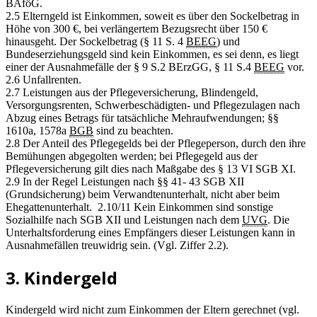
BAföG.
2.5 Elterngeld ist Einkommen, soweit es über den Sockelbetrag in
Höhe von 300 €, bei verlängertem Bezugsrecht über 150 €
hinausgeht. Der Sockelbetrag (§ 11 S. 4
BEEG
) und
Bundeserziehungsgeld sind kein Einkommen, es sei denn, es liegt
einer der Ausnahmefälle der § 9 S.2 BErzGG, § 11 S.4
BEEG
vor.
2.6 Unfallrenten.
2.7 Leistungen aus der Pflegeversicherung, Blindengeld,
Versorgungsrenten, Schwerbeschädigten- und Pflegezulagen nach
Abzug eines Betrags für tatsächliche Mehraufwendungen; §§
1610a, 1578a
BGB
sind zu beachten.
2.8 Der Anteil des Pflegegelds bei der Pflegeperson, durch den ihre
Bemühungen abgegolten werden; bei Pflegegeld aus der
Pflegeversicherung gilt dies nach Maßgabe des § 13 VI SGB XI.
2.9 In der Regel Leistungen nach §§ 41- 43 SGB XII
(Grundsicherung) beim Verwandtenunterhalt, nicht aber beim
Ehegattenunterhalt. 2.10/11 Kein Einkommen sind sonstige
Sozialhilfe nach SGB XII und Leistungen nach dem
UVG
. Die
Unterhaltsforderung eines Empfängers dieser Leistungen kann in
Ausnahmefällen treuwidrig sein. (Vgl. Ziffer 2.2).
3. Kindergeld
Kindergeld wird nicht zum Einkommen der Eltern gerechnet (vgl.