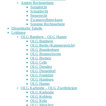
Andere Rechtsgebiete
Sozialrecht
Schuldrecht
Steuerrecht
Zwangsvollstreckung
Sonstige Rechtsgebiete
Düsseldorfer Tabelle
Leitlinien
OLG Bamberg – OLG Hamm
OLG Bamberg
OLG Berlin (Kammergericht)
OLG Brandenburg
OLG Braunschweig
OLG Bremen
OLG Celle
OLG Dresden
OLG Düsseldorf
OLG Frankfurt
OLG Hamburg
OLG Hamm
OLG Karlsruhe – OLG Zweibrücken
OLG Karlsruhe
OLG Koblenz
OLG Köln
OLG München