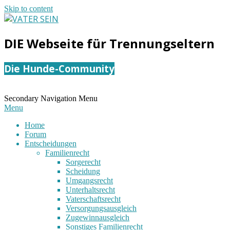
Skip to content
VATER
DIE Webseite für Trennungseltern
SEIN
Die Hunde-Community
Secondary Navigation Menu
Menu
Home
Forum
Entscheidungen
Familienrecht
Sorgerecht
Scheidung
Umgangsrecht
Unterhaltsrecht
Vaterschaftsrecht
Versorgungsausgleich
Zugewinnausgleich
Sonstiges Familienrecht