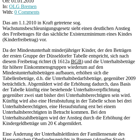
On:
01.01.2010
In:
OLG Bremen
With:
0 Comments
Das am 1.1.2010 in Kraft getretene sog.
Wachstumsbeschleunigungsgesetz sieht einen deutlichen Anstieg
des Freibetrages für das sächliche Existenzminimum eines Kindes
(Kinderfreibetrag) vor.
Da der Mindestunterhalt minderjähriger Kinder, der den Beträgen
der ersten Gruppe der Düsseldorfer Tabelle entspricht, sich nach
diesem Freibetrag richtet (§ 1612a
BGB
) und die Unterhaltsbeträge
für höhere Einkommensgruppen wiederum auf den
Mindestunterhaltsbeträgen aufbauen, erhöhen sich die
Tabellenbeträge, d.h. die Unterhaltsbedarfsbeträge, gegenüber 2009
beträchtlich. Abgemildert wird die Erhöhung dadurch, dass Basis
der Tabelle künftig eine bestehende Unterhaltsverpflichtung
gegenüber zwei statt bisher drei Unterhaltsberechtigten sein wird.
Künftig wird also eine Herabstufung in der Tabelle schon bei drei
Unterhaltsberechtigten, eine Heraufstufung erst bei einem
Unterhaltsberechtigten in Betracht kommen. Bei den
Unterhaltszahlbeträgen wird der Anstieg durch die Erhöhung der
Kindergeldbeträge um 20 € abgemildert.
Eine Änderung der Unterhaltsleitlinien der Familiensenate des
Hanseatischen Oberlandesgerichts in Bremen (aktueller Stand: