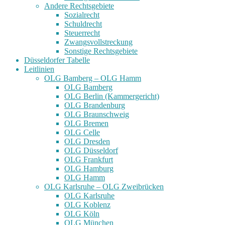
Andere Rechtsgebiete
Sozialrecht
Schuldrecht
Steuerrecht
Zwangsvollstreckung
Sonstige Rechtsgebiete
Düsseldorfer Tabelle
Leitlinien
OLG Bamberg – OLG Hamm
OLG Bamberg
OLG Berlin (Kammergericht)
OLG Brandenburg
OLG Braunschweig
OLG Bremen
OLG Celle
OLG Dresden
OLG Düsseldorf
OLG Frankfurt
OLG Hamburg
OLG Hamm
OLG Karlsruhe – OLG Zweibrücken
OLG Karlsruhe
OLG Koblenz
OLG Köln
OLG München