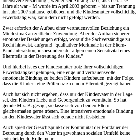
intensivere Beziehung”, weil er seit Anfang 2001, als O ca. 2 ½
Jahre alt war – M wurde im April 2003 geboren – bis zur Trennung
im Jahr 2007 zuhause geblieben und die Kindesmutter vollschichtig
erwerbstätig war, kann dem nicht gefolgt werden.
Zwar erfordert der Aufbau einer vertrauensvollen Beziehung ein
Mindestmaß an zeitlicher Zuwendung. Aber der Aufbau sicherer
emotionaler Beziehungen erfolgt, worauf die Sachverständige zu
Recht hinweist, aufgrund “qualitativer Merkmale in der Eltern-
Kind-Interaktion, insbesondere der allgemeinen Sensitivität eines
Elternteils in der Betreuung des Kindes.”
Und hierbei ist es der Kindesmutter trotz ihrer vollschichtigen
Erwerbstätigkeit gelungen, eine enge und vertrauensvolle
emotionale Bindung zu beiden Kindern aufzubauen, mit der Folge,
dass die Kinder keine Präferenz zu einem Elternteil gezeigt haben.
Auch hat sich nicht ergeben, dass nur der Kindesvater in der Lage
sei, den Kindern Liebe und Geborgenheit zu vermitteln. So hat
gerade M z. B. gesagt, sie lasse sich von beiden Eltern
gleichermaßen gerne trösten. Eine intensivere emotionale Bindung
an den Kindesvater lässt sich gerade nicht feststellen.
Auch spielt der Gesichtspunkt der Kontinuität der Fortdauer der
Betreuung durch den Vater im gewohnten sozialen Umfeld keine
entscheidende Rolle mehr.