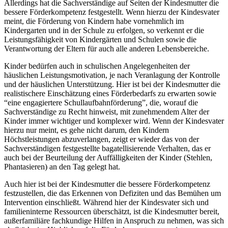
Allerdings hat die Sachverständige auf Seiten der Kindesmutter die
bessere Förderkompetenz festgestellt. Wenn hierzu der Kindesvater
meint, die Förderung von Kindern habe vornehmlich im
Kindergarten und in der Schule zu erfolgen, so verkennt er die
Leistungsfähigkeit von Kindergärten und Schulen sowie die
Verantwortung der Eltern für auch alle anderen Lebensbereiche.
Kinder bedürfen auch in schulischen Angelegenheiten der
häuslichen Leistungsmotivation, je nach Veranlagung der Kontrolle
und der häuslichen Unterstützung. Hier ist bei der Kindesmutter die
realistischere Einschätzung eines Förderbedarfs zu erwarten sowie
“eine engagiertere Schullaufbahnförderung”, die, worauf die
Sachverständige zu Recht hinweist, mit zunehmendem Alter der
Kinder immer wichtiger und komplexer wird. Wenn der Kindesvater
hierzu nur meint, es gehe nicht darum, den Kindern
Höchstleistungen abzuverlangen, zeigt er wieder das von der
Sachverständigen festgestellte bagatellisierende Verhalten, das er
auch bei der Beurteilung der Auffälligkeiten der Kinder (Stehlen,
Phantasieren) an den Tag gelegt hat.
Auch hier ist bei der Kindesmutter die bessere Förderkompetenz
festzustellen, die das Erkennen von Defiziten und das Bemühen um
Intervention einschließt. Während hier der Kindesvater sich und
familieninterne Ressourcen überschätzt, ist die Kindesmutter bereit,
außerfamiliäre fachkundige Hilfen in Anspruch zu nehmen, was sich