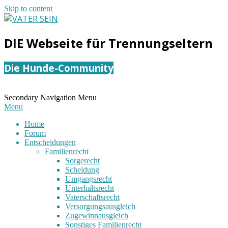
Skip to content
VATER
DIE Webseite für Trennungseltern
SEIN
Die Hunde-Community
Secondary Navigation Menu
Menu
Home
Forum
Entscheidungen
Familienrecht
Sorgerecht
Scheidung
Umgangsrecht
Unterhaltsrecht
Vaterschaftsrecht
Versorgungsausgleich
Zugewinnausgleich
Sonstiges Familienrecht