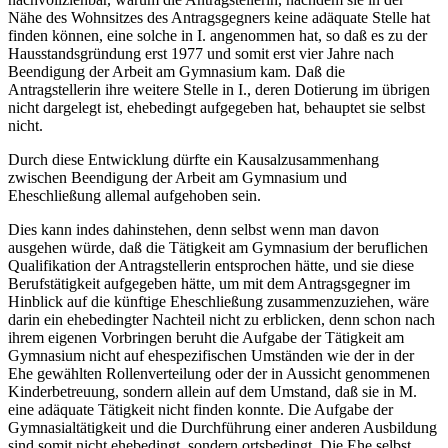
Nähe des Wohnsitzes des Antragsgegners keine adäquate Stelle hat
finden können, eine solche in I. angenommen hat, so daß es zu der
Hausstandsgründung erst 1977 und somit erst vier Jahre nach
Beendigung der Arbeit am Gymnasium kam. Daß die
Antragstellerin ihre weitere Stelle in I., deren Dotierung im übrigen
nicht dargelegt ist, ehebedingt aufgegeben hat, behauptet sie selbst
nicht.
Durch diese Entwicklung dürfte ein Kausalzusammenhang
zwischen Beendigung der Arbeit am Gymnasium und
Eheschließung allemal aufgehoben sein.
Dies kann indes dahinstehen, denn selbst wenn man davon
ausgehen würde, daß die Tätigkeit am Gymnasium der beruflichen
Qualifikation der Antragstellerin entsprochen hätte, und sie diese
Berufstätigkeit aufgegeben hätte, um mit dem Antragsgegner im
Hinblick auf die künftige Eheschließung zusammenzuziehen, wäre
darin ein ehebedingter Nachteil nicht zu erblicken, denn schon nach
ihrem eigenen Vorbringen beruht die Aufgabe der Tätigkeit am
Gymnasium nicht auf ehespezifischen Umständen wie der in der
Ehe gewählten Rollenverteilung oder der in Aussicht genommenen
Kinderbetreuung, sondern allein auf dem Umstand, daß sie in M.
eine adäquate Tätigkeit nicht finden konnte. Die Aufgabe der
Gymnasialtätigkeit und die Durchführung einer anderen Ausbildung
sind somit nicht ehebedingt, sondern ortsbedingt. Die Ehe selbst