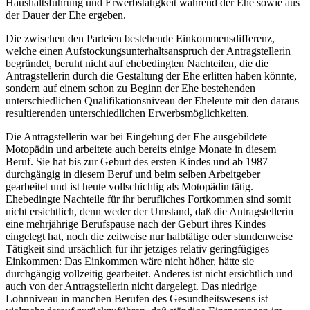
Haushaltsführung und Erwerbstätigkeit während der Ehe sowie aus
der Dauer der Ehe ergeben.
Die zwischen den Parteien bestehende Einkommensdifferenz,
welche einen Aufstockungsunterhaltsanspruch der Antragstellerin
begründet, beruht nicht auf ehebedingten Nachteilen, die die
Antragstellerin durch die Gestaltung der Ehe erlitten haben könnte,
sondern auf einem schon zu Beginn der Ehe bestehenden
unterschiedlichen Qualifikationsniveau der Eheleute mit den daraus
resultierenden unterschiedlichen Erwerbsmöglichkeiten.
Die Antragstellerin war bei Eingehung der Ehe ausgebildete
Motopädin und arbeitete auch bereits einige Monate in diesem
Beruf. Sie hat bis zur Geburt des ersten Kindes und ab 1987
durchgängig in diesem Beruf und beim selben Arbeitgeber
gearbeitet und ist heute vollschichtig als Motopädin tätig.
Ehebedingte Nachteile für ihr berufliches Fortkommen sind somit
nicht ersichtlich, denn weder der Umstand, daß die Antragstellerin
eine mehrjährige Berufspause nach der Geburt ihres Kindes
eingelegt hat, noch die zeitweise nur halbtätige oder stundenweise
Tätigkeit sind ursächlich für ihr jetziges relativ geringfügiges
Einkommen: Das Einkommen wäre nicht höher, hätte sie
durchgängig vollzeitig gearbeitet. Anderes ist nicht ersichtlich und
auch von der Antragstellerin nicht dargelegt. Das niedrige
Lohnniveau in manchen Berufen des Gesundheitswesens ist