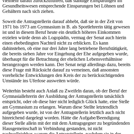
vielmehr darauf zurückzuführen, daß ständige Einsparungen im
Gesundheitswesen entsprechende Einsparungen bei Löhnen und
Gehältern nach sich ziehen.
Soweit die Antragstellerin darauf abhebt, daß sie in der Zeit von
1971 bis 1973 am Gymnasium in B. als Sportlehrerin tätig gewesen
ist und in diesem Beruf heute ein deutlich höheres Einkommen
erzielen würde denn als Logopädin, vermag der Senat auch hierin
einen ehebedingten Nachteil nicht zu erblicken. Es kann
dahinstehen, ob eine nur drei Jahre lang betriebene Berufstätigkeit,
die bereits sieben Jahre vor Eingehung der Ehe aufgegeben wurde,
überhaupt für die Betrachtung der ehelichen Lebensverhältnisse
herangezogen werden kann. Der Senat neigt allerdings dazu, bereits
diese Frage mit Rücksicht darauf zu verneinen, daß ansonsten
voreheliche Entwicklungen den Kreis der zu berücksichtigenden
Umstände ins Uferlose ausweiten würde.
Weiterhin besteht auch Anlaß zu Zweifeln daran, ob der Beruf der
Gymnasiallehrerin der Ausbildung der Antragstellerin tatsächlich
entspricht, oder ob diese hier nicht lediglich Glück hatte, eine Stelle
am Gymnasium zu erlangen. Warum diese Stellte letztendlich
aufgegeben wurde, ist von der Antragstellerin letztlich auch nicht
hinreichend dargelegt worden. Hätte die Aufgabe/Beendigung
dieser Stelle allein mit der mit dem Antragsgegner zu begründenden
Hausgemeinschaft in Verbindung gestanden, ist nicht
nachvollziehbar, warum die Antragstellerin, nachdem sie in der