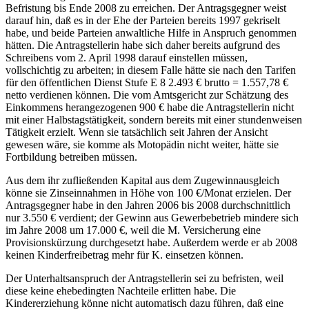
Befristung bis Ende 2008 zu erreichen. Der Antragsgegner weist
darauf hin, daß es in der Ehe der Parteien bereits 1997 gekriselt
habe, und beide Parteien anwaltliche Hilfe in Anspruch genommen
hätten. Die Antragstellerin habe sich daher bereits aufgrund des
Schreibens vom 2. April 1998 darauf einstellen müssen,
vollschichtig zu arbeiten; in diesem Falle hätte sie nach den Tarifen
für den öffentlichen Dienst Stufe E 8 2.493 € brutto = 1.557,78 €
netto verdienen können. Die vom Amtsgericht zur Schätzung des
Einkommens herangezogenen 900 € habe die Antragstellerin nicht
mit einer Halbstagstätigkeit, sondern bereits mit einer stundenweisen
Tätigkeit erzielt. Wenn sie tatsächlich seit Jahren der Ansicht
gewesen wäre, sie komme als Motopädin nicht weiter, hätte sie
Fortbildung betreiben müssen.
Aus dem ihr zufließenden Kapital aus dem Zugewinnausgleich
könne sie Zinseinnahmen in Höhe von 100 €/Monat erzielen. Der
Antragsgegner habe in den Jahren 2006 bis 2008 durchschnittlich
nur 3.550 € verdient; der Gewinn aus Gewerbebetrieb mindere sich
im Jahre 2008 um 17.000 €, weil die M. Versicherung eine
Provisionskürzung durchgesetzt habe. Außerdem werde er ab 2008
keinen Kinderfreibetrag mehr für K. einsetzen können.
Der Unterhaltsanspruch der Antragstellerin sei zu befristen, weil
diese keine ehebedingten Nachteile erlitten habe. Die
Kindererziehung könne nicht automatisch dazu führen, daß eine