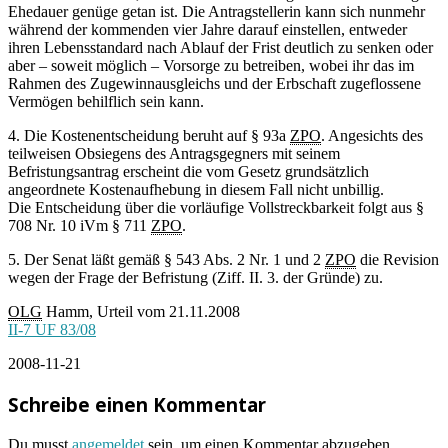
Ehedauer genüge getan ist. Die Antragstellerin kann sich nunmehr
während der kommenden vier Jahre darauf einstellen, entweder
ihren Lebensstandard nach Ablauf der Frist deutlich zu senken oder
aber – soweit möglich – Vorsorge zu betreiben, wobei ihr das im
Rahmen des Zugewinnausgleichs und der Erbschaft zugeflossene
Vermögen behilflich sein kann.
4. Die Kostenentscheidung beruht auf § 93a
ZPO
. Angesichts des
teilweisen Obsiegens des Antragsgegners mit seinem
Befristungsantrag erscheint die vom Gesetz grundsätzlich
angeordnete Kostenaufhebung in diesem Fall nicht unbillig.
Die Entscheidung über die vorläufige Vollstreckbarkeit folgt aus §
708 Nr. 10 iVm § 711
ZPO
.
5. Der Senat läßt gemäß § 543 Abs. 2 Nr. 1 und 2
ZPO
die Revision
wegen der Frage der Befristung (Ziff. II. 3. der Gründe) zu.
OLG
Hamm, Urteil vom 21.11.2008
II-7 UF 83/08
2008-11-21
Schreibe einen Kommentar
Du musst
angemeldet
sein, um einen Kommentar abzugeben.