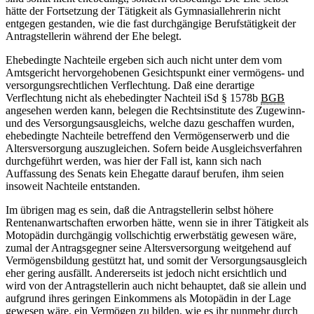
hätte der Fortsetzung der Tätigkeit als Gymnasiallehrerin nicht
entgegen gestanden, wie die fast durchgängige Berufstätigkeit der
Antragstellerin während der Ehe belegt.
Ehebedingte Nachteile ergeben sich auch nicht unter dem vom
Amtsgericht hervorgehobenen Gesichtspunkt einer vermögens- und
versorgungsrechtlichen Verflechtung. Daß eine derartige
Verflechtung nicht als ehebedingter Nachteil iSd § 1578b
BGB
angesehen werden kann, belegen die Rechtsinstitute des Zugewinn-
und des Versorgungsausgleichs, welche dazu geschaffen wurden,
ehebedingte Nachteile betreffend den Vermögenserwerb und die
Altersversorgung auszugleichen. Sofern beide Ausgleichsverfahren
durchgeführt werden, was hier der Fall ist, kann sich nach
Auffassung des Senats kein Ehegatte darauf berufen, ihm seien
insoweit Nachteile entstanden.
Im übrigen mag es sein, daß die Antragstellerin selbst höhere
Rentenanwartschaften erworben hätte, wenn sie in ihrer Tätigkeit als
Motopädin durchgängig vollschichtig erwerbstätig gewesen wäre,
zumal der Antragsgegner seine Altersversorgung weitgehend auf
Vermögensbildung gestützt hat, und somit der Versorgungsausgleich
eher gering ausfällt. Andererseits ist jedoch nicht ersichtlich und
wird von der Antragstellerin auch nicht behauptet, daß sie allein und
aufgrund ihres geringen Einkommens als Motopädin in der Lage
gewesen wäre, ein Vermögen zu bilden, wie es ihr nunmehr durch