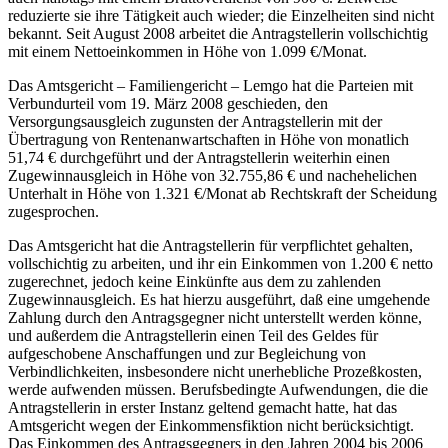
reduzierte sie ihre Tätigkeit auch wieder; die Einzelheiten sind nicht
bekannt. Seit August 2008 arbeitet die Antragstellerin vollschichtig
mit einem Nettoeinkommen in Höhe von 1.099 €/Monat.
Das Amtsgericht – Familiengericht – Lemgo hat die Parteien mit
Verbundurteil vom 19. März 2008 geschieden, den
Versorgungsausgleich zugunsten der Antragstellerin mit der
Übertragung von Rentenanwartschaften in Höhe von monatlich
51,74 € durchgeführt und der Antragstellerin weiterhin einen
Zugewinnausgleich in Höhe von 32.755,86 € und nachehelichen
Unterhalt in Höhe von 1.321 €/Monat ab Rechtskraft der Scheidung
zugesprochen.
Das Amtsgericht hat die Antragstellerin für verpflichtet gehalten,
vollschichtig zu arbeiten, und ihr ein Einkommen von 1.200 € netto
zugerechnet, jedoch keine Einkünfte aus dem zu zahlenden
Zugewinnausgleich. Es hat hierzu ausgeführt, daß eine umgehende
Zahlung durch den Antragsgegner nicht unterstellt werden könne,
und außerdem die Antragstellerin einen Teil des Geldes für
aufgeschobene Anschaffungen und zur Begleichung von
Verbindlichkeiten, insbesondere nicht unerhebliche Prozeßkosten,
werde aufwenden müssen. Berufsbedingte Aufwendungen, die die
Antragstellerin in erster Instanz geltend gemacht hatte, hat das
Amtsgericht wegen der Einkommensfiktion nicht berücksichtigt.
Das Einkommen des Antragsgegners in den Jahren 2004 bis 2006