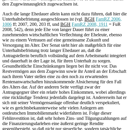
den Zugewinnausgleich zugewachsen ist.
Auch die lange Ehedauer allein kann nicht dazu führen, daß hier die
Unterhaltsbefristung ausgeschlossen ist (vgl.
BGH
FamRZ 2006,
1006
ff; 2007, 200, 203 ff, und
BGH
FamRZ 2008, 1911
= FuR
2008, 542), denn jede Ehe von langer Dauer führt zu einer
zunehmenden wirtschaftlichen Verflechtung der Eheleute, ebenso
wie zu einem Vertrauen auf eine gemeinsame Zukunft und
Versorgung im Alter. Der Senat sieht hier als maßgeblich für eine
Unterhaltsbefristung trotz langer Ehedauer an, daß die
Antragstellerin beruflich vollständig auf dem Arbeitsmarkt integriert
und dauerhaft in der Lage ist, für ihren Unterhalt zu sorgen.
Gesundheitliche Einschränkungen liegen bei ihr nicht vor. Das
Restvermögen aus dem Zugewinn sowie ihr Anteil an der Erbschaft
nach ihrem Vater stellen eine zu den noch zu erwartenden
Rentenanwartschaften hinzukommende Absicherung für den Fall
des Alters dar. Auf der anderen Seite verfügt zwar der
Antragsgegner über ein relativ hohes Einkommen, wobei allerdings
eine rückläufige Tendenz jedenfalls dargelegt ist. Andererseits hat er
sich mit seiner Vermögensanlage offenbar deutlich verspekuliert,
wie es gerichtsbekannterweise sehr vielen Anlegern am
ostdeutschen Immobilienmarkt widerfahren ist. Folge dieser
Fehlinvestition ist, daß sehr hohen Zins- und Tilgungszahlungen auf
die Finanzierungsdarlehen eine äußerst geringe Rendite
gegenübersteht, so daß nicht nur steuerliche, sondern tatsächliche