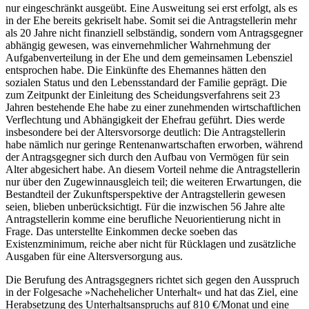
nur eingeschränkt ausgeübt. Eine Ausweitung sei erst erfolgt, als es
in der Ehe bereits gekriselt habe. Somit sei die Antragstellerin mehr
als 20 Jahre nicht finanziell selbständig, sondern vom Antragsgegner
abhängig gewesen, was einvernehmlicher Wahrnehmung der
Aufgabenverteilung in der Ehe und dem gemeinsamen Lebensziel
entsprochen habe. Die Einkünfte des Ehemannes hätten den
sozialen Status und den Lebensstandard der Familie geprägt. Die
zum Zeitpunkt der Einleitung des Scheidungsverfahrens seit 23
Jahren bestehende Ehe habe zu einer zunehmenden wirtschaftlichen
Verflechtung und Abhängigkeit der Ehefrau geführt. Dies werde
insbesondere bei der Altersvorsorge deutlich: Die Antragstellerin
habe nämlich nur geringe Rentenanwartschaften erworben, während
der Antragsgegner sich durch den Aufbau von Vermögen für sein
Alter abgesichert habe. An diesem Vorteil nehme die Antragstellerin
nur über den Zugewinnausgleich teil; die weiteren Erwartungen, die
Bestandteil der Zukunftsperspektive der Antragstellerin gewesen
seien, blieben unberücksichtigt. Für die inzwischen 56 Jahre alte
Antragstellerin komme eine berufliche Neuorientierung nicht in
Frage. Das unterstellte Einkommen decke soeben das
Existenzminimum, reiche aber nicht für Rücklagen und zusätzliche
Ausgaben für eine Altersversorgung aus.
Die Berufung des Antragsgegners richtet sich gegen den Ausspruch
in der Folgesache »Nachehelicher Unterhalt« und hat das Ziel, eine
Herabsetzung des Unterhaltsanspruchs auf 810 €/Monat und eine