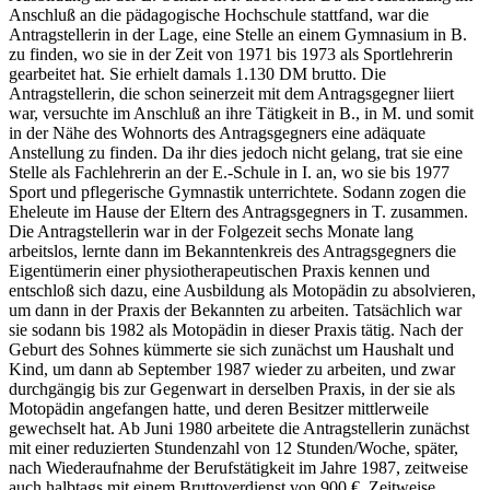
Anschluß an die pädagogische Hochschule stattfand, war die
Antragstellerin in der Lage, eine Stelle an einem Gymnasium in B.
zu finden, wo sie in der Zeit von 1971 bis 1973 als Sportlehrerin
gearbeitet hat. Sie erhielt damals 1.130 DM brutto. Die
Antragstellerin, die schon seinerzeit mit dem Antragsgegner liiert
war, versuchte im Anschluß an ihre Tätigkeit in B., in M. und somit
in der Nähe des Wohnorts des Antragsgegners eine adäquate
Anstellung zu finden. Da ihr dies jedoch nicht gelang, trat sie eine
Stelle als Fachlehrerin an der E.-Schule in I. an, wo sie bis 1977
Sport und pflegerische Gymnastik unterrichtete. Sodann zogen die
Eheleute im Hause der Eltern des Antragsgegners in T. zusammen.
Die Antragstellerin war in der Folgezeit sechs Monate lang
arbeitslos, lernte dann im Bekanntenkreis des Antragsgegners die
Eigentümerin einer physiotherapeutischen Praxis kennen und
entschloß sich dazu, eine Ausbildung als Motopädin zu absolvieren,
um dann in der Praxis der Bekannten zu arbeiten. Tatsächlich war
sie sodann bis 1982 als Motopädin in dieser Praxis tätig. Nach der
Geburt des Sohnes kümmerte sie sich zunächst um Haushalt und
Kind, um dann ab September 1987 wieder zu arbeiten, und zwar
durchgängig bis zur Gegenwart in derselben Praxis, in der sie als
Motopädin angefangen hatte, und deren Besitzer mittlerweile
gewechselt hat. Ab Juni 1980 arbeitete die Antragstellerin zunächst
mit einer reduzierten Stundenzahl von 12 Stunden/Woche, später,
nach Wiederaufnahme der Berufstätigkeit im Jahre 1987, zeitweise
auch halbtags mit einem Bruttoverdienst von 900 €. Zeitweise