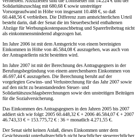
verbleiben. Abzuziehen sind die Lohnsteuer mit 14.224 € und der
Solidaritätszuschlag mit 680,68 € sowie unstreitiger
Vorsorgeaufwand in Höhe von insgesamt 10.488 €, so daß
60.448,56 € verbleiben. Die Differenz zum amtsrichterlichen Urteil
besteht darin, daß der Senat die im Steuerbescheid enthaltenen
Abzüge für Werbungskostenpauschbetrag und Sparerfreibetrag nicht
als einkommensmindernd abgezogen hat.
Im Jahre 2006 ist mit dem Amtsgericht von einem bereinigten
Einkommen in Höhe von 46.584,08 € auszugehen, was auch von
der Antragstellerin nicht bestritten wird.
Im Jahre 2007 ist mit der Berechnung des Antragsgegners in der
Berufungsbegründung von einem anrechenbaren Einkommen von
46.697,44 € auszugehen. Die Berechnung beruht auf der
vorgelegten Gewinn- und Verlustrechnung für das Jahr 2007 sowie
auf den nicht zu beanstandenden Steuer- und
Solidaritätszuschlagsberechnungen sowie den unstreitigen Beiträgen
für die Sozialversicherung.
Das Einkommen des Antragsgegners in den Jahren 2005 bis 2007
addiert sich wie folgt: 2005 60.448,32 € + 2006 46.584,07 € + 2007
46.743,33 € = 153.775,72 € : 36 = monatlich 4.271,55 €.
Der Senat sieht keinen Anlaß, dieses Einkommen unter dem
Gesichtspunkt unterhaltsrechtlich nicht beachtlicher steuerrechtlicher