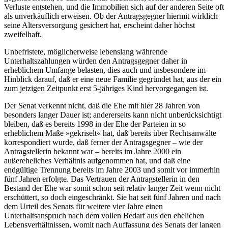
Verluste entstehen, und die Immobilien sich auf der anderen Seite oft
als unverkäuflich erweisen. Ob der Antragsgegner hiermit wirklich
seine Altersversorgung gesichert hat, erscheint daher höchst
zweifelhaft.
Unbefristete, möglicherweise lebenslang währende
Unterhaltszahlungen würden den Antragsgegner daher in
erheblichem Umfange belasten, dies auch und insbesondere im
Hinblick darauf, daß er eine neue Familie gegründet hat, aus der ein
zum jetzigen Zeitpunkt erst 5-jähriges Kind hervorgegangen ist.
Der Senat verkennt nicht, daß die Ehe mit hier 28 Jahren von
besonders langer Dauer ist; andererseits kann nicht unberücksichtigt
bleiben, daß es bereits 1998 in der Ehe der Parteien in so
erheblichem Maße »gekriselt« hat, daß bereits über Rechtsanwälte
korrespondiert wurde, daß ferner der Antragsgegner – wie der
Antragstellerin bekannt war – bereits im Jahre 2000 ein
außereheliches Verhältnis aufgenommen hat, und daß eine
endgültige Trennung bereits im Jahre 2003 und somit vor immerhin
fünf Jahren erfolgte. Das Vertrauen der Antragstellerin in den
Bestand der Ehe war somit schon seit relativ langer Zeit wenn nicht
erschüttert, so doch eingeschränkt. Sie hat seit fünf Jahren und nach
dem Urteil des Senats für weitere vier Jahre einen
Unterhaltsanspruch nach dem vollen Bedarf aus den ehelichen
Lebensverhältnissen, womit nach Auffassung des Senats der langen