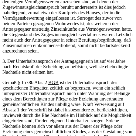
denjenigen Vermögenswerten anzusehen sind, auf denen der
Zugewinnausgleichsanspruch beruht; andererseits ist dies jedoch
naheliegend, zumal etwa der Kaufpreis des Hauses, der in die
Vermögensbewertung eingeflossen ist, Surrogat des zuvor von
beiden Parteien gezogenen Wohnwertes ist, des weiteren der
Antragsgegner unstreitig Zinseinkünfte aus Vermögenswerten hatte,
die Gegenstand des Zugewinnausgleichsverfahrens waren. Letztlich
meint auch der Antragsgegner in seiner Berufungsbegründung, daß
Zinseinnahmen einkommenserhöhend, somit nicht bedarfsdeckend
anzurechnen seien.
3. Der Unterhaltsanspruch der Antragsgegnerin ist auf vier Jahre
nach Rechtskraft der Scheidung zu befristen, weil sie ehebedingte
Nachteile nicht erlitten hat.
Gemäß § 1578b Abs. 2
BGB
ist der Unterhaltsanspruch des
geschiedenen Ehegatten zeitlich zu begrenzen, wenn ein zeitlich
unbegrenzter Unterhaltsanspruch auch unter Wahrung der Belange
eines dem Berechtigten zur Pflege oder Erziehung anvertrauten
gemeinschaftlichen Kindes unbillig wäre. Kraft Verweisung auf
Absatz 1 der Vorschrift ist dabei insbesondere zu berücksichtigen,
inwieweit durch die Ehe Nachteile im Hinblick auf die Möglichkeit
eingetreten sind, für den eigenen Unterhalt zu sorgen. Solche
Nachteile können sich vor allem aus der Dauer der Pflege oder
Erziehung eines gemeinschaftlichen Kindes, aus der Gestaltung von