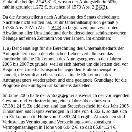
Einkünfte beträgt 2.543,81 €, wovon der Antragstellerin 50%,
mithin gerundet 1.272 €, zustehen (§ 1573 Abs. 2
BGB
).
Da die Antragstellerin nach Auffassung des Senats ehebedingte
Nachteile nicht erlitten hat, ist ihr Unterhaltsanspruch gemäß §
1578b Abs. 2 iVm Abs. 1
BGB
zu begrenzen, und zwar unter
Abwägung aller Umstände und der beiderseitigen schützenswerten
Belange auf einen Zeitraum von vier Jahren. Im einzelnen:
1. a) Der Senat legt für die Berechnung des Unterhaltsbedarfs der
Antragstellerin nach den ehelichen Lebensverhältnissen das
durchschnittliche Einkommen des Antragsgegners in den Jahren
2005 bis 2007 zugrunde, weil es sich hierbei um die letzten drei vor
Beginn des Unterhaltsanspruchs liegenden Einkommensjahre
handelt, die somit am ehesten das aktuelle Einkommen des
Antragsgegners wiedergeben und eine geeignete Grundlage für die
Prognose des künftigen Einkommens darstellen.
Im Jahre 2005 hatte der Antragsgegner ausweislich der vorliegenden
Gewinn- und Verlustrechnung einen Jahresüberschuß von
87.381,24 €. Zu addieren sind laut Steuerbescheid für das Jahr 2005
Einnahmen aus Kapitalvermögen in Höhe von 4.502 €, so daß sich
ein Einkommen in Höhe von 91.883,24 € ergibt. Abzuziehen sind
Verluste aus Vermietung und Verpachtung sowie sonstigen
Vermögensanlagen in Höhe von 6.042 €, so daß 85.841,24 €