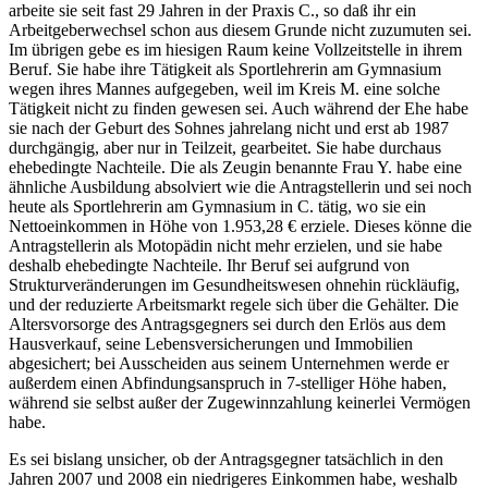
arbeite sie seit fast 29 Jahren in der Praxis C., so daß ihr ein
Arbeitgeberwechsel schon aus diesem Grunde nicht zuzumuten sei.
Im übrigen gebe es im hiesigen Raum keine Vollzeitstelle in ihrem
Beruf. Sie habe ihre Tätigkeit als Sportlehrerin am Gymnasium
wegen ihres Mannes aufgegeben, weil im Kreis M. eine solche
Tätigkeit nicht zu finden gewesen sei. Auch während der Ehe habe
sie nach der Geburt des Sohnes jahrelang nicht und erst ab 1987
durchgängig, aber nur in Teilzeit, gearbeitet. Sie habe durchaus
ehebedingte Nachteile. Die als Zeugin benannte Frau Y. habe eine
ähnliche Ausbildung absolviert wie die Antragstellerin und sei noch
heute als Sportlehrerin am Gymnasium in C. tätig, wo sie ein
Nettoeinkommen in Höhe von 1.953,28 € erziele. Dieses könne die
Antragstellerin als Motopädin nicht mehr erzielen, und sie habe
deshalb ehebedingte Nachteile. Ihr Beruf sei aufgrund von
Strukturveränderungen im Gesundheitswesen ohnehin rückläufig,
und der reduzierte Arbeitsmarkt regele sich über die Gehälter. Die
Altersvorsorge des Antragsgegners sei durch den Erlös aus dem
Hausverkauf, seine Lebensversicherungen und Immobilien
abgesichert; bei Ausscheiden aus seinem Unternehmen werde er
außerdem einen Abfindungsanspruch in 7-stelliger Höhe haben,
während sie selbst außer der Zugewinnzahlung keinerlei Vermögen
habe.
Es sei bislang unsicher, ob der Antragsgegner tatsächlich in den
Jahren 2007 und 2008 ein niedrigeres Einkommen habe, weshalb