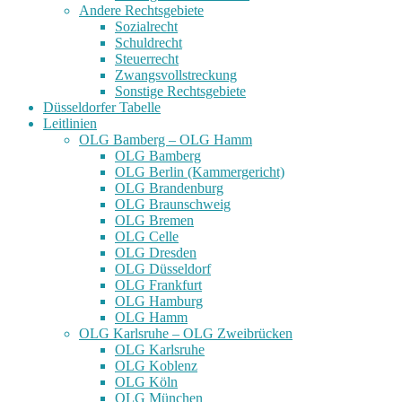
Andere Rechtsgebiete
Sozialrecht
Schuldrecht
Steuerrecht
Zwangsvollstreckung
Sonstige Rechtsgebiete
Düsseldorfer Tabelle
Leitlinien
OLG Bamberg – OLG Hamm
OLG Bamberg
OLG Berlin (Kammergericht)
OLG Brandenburg
OLG Braunschweig
OLG Bremen
OLG Celle
OLG Dresden
OLG Düsseldorf
OLG Frankfurt
OLG Hamburg
OLG Hamm
OLG Karlsruhe – OLG Zweibrücken
OLG Karlsruhe
OLG Koblenz
OLG Köln
OLG München