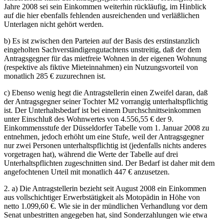
Jahre 2008 sei sein Einkommen weiterhin rückläufig, im Hinblick
auf die hier ebenfalls fehlenden ausreichenden und verläßlichen
Unterlagen nicht gehört werden.
b) Es ist zwischen den Parteien auf der Basis des erstinstanzlich
eingeholten Sachverständigengutachtens unstreitig, daß der dem
Antragsgegner für das mietfreie Wohnen in der eigenen Wohnung
(respektive als fiktive Mieteinnahmen) ein Nutzungsvorteil von
monatlich 285 € zuzurechnen ist.
c) Ebenso wenig hegt die Antragstellerin einen Zweifel daran, daß
der Antragsgegner seiner Tochter M2 vorrangig unterhaltspflichtig
ist. Der Unterhaltsbedarf ist bei einem Durchschnittseinkommen
unter Einschluß des Wohnwertes von 4.556,55 € der 9.
Einkommensstufe der Düsseldorfer Tabelle vom 1. Januar 2008 zu
entnehmen, jedoch erhöht um eine Stufe, weil der Antragsgegner
nur zwei Personen unterhaltspflichtig ist (jedenfalls nichts anderes
vorgetragen hat), während die Werte der Tabelle auf drei
Unterhaltspflichten zugeschnitten sind. Der Bedarf ist daher mit dem
angefochtenen Urteil mit monatlich 447 € anzusetzen.
2. a) Die Antragstellerin bezieht seit August 2008 ein Einkommen
aus vollschichtiger Erwerbstätigkeit als Motopädin in Höhe von
netto 1.099,60 €. Wie sie in der mündlichen Verhandlung vor dem
Senat unbestritten angegeben hat, sind Sonderzahlungen wie etwa