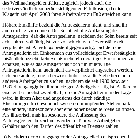
das Weihnachtsgeld entfallen, zugleich jedoch auch die
selbstverständlich zu berücksichtigenden Fahrtkosten, da die
Klägerin seit April 2008 ihren Arbeitsplatz zu Fuß erreichen kann.
Höhere Einkünfte bezieht die Antragstellerin nicht, und sind ihr
auch nicht zuzurechnen. Der Senat teilt die Auffassung des
Amtsgerichts, daß die Antragstellerin, nachdem der Sohn bereits seit
acht Jahren volljährig ist, zur vollschichtigen Erwerbstätigkeit
verpflichtet ist. Allerdings besteht gegenwärtig, nachdem die
Antragstellerin ein Einkommen aus vollschichtiger Erwerbstätigkeit
tatsächlich bezieht, kein Anlaß mehr, ein derartiges Einkommen zu
schätzen, wie es das Amtsgerichts noch tun mußte. Die
Antragstellerin kann auch nicht als verpflichtet angesehen werden,
sich eine andere, möglicherweise höher bezahlte Stelle bei einem
anderen Arbeitgeber zu suchen, nachdem sie seit 1980 bzw. seit
1987 durchgängig bei ihrem jetzigen Arbeitgeber tätig ist. Außerdem
erscheint es höchst zweifelhaft, ob die Antragstellerin in der Lage
wäre, in ihrem Alter und angesichts des durch ständige
Einsparungen im Gesundheitswesen schrumpfenden Stellenmarkts
eine andere, insbesondere aber eine höher bezahlte Stelle zu finden.
Als illusorisch muß insbesondere die Auffassung des
Antragsgegners bezeichnet werden, daß private Arbeitgeber
Gehälter nach den Tarifen des öffentlichen Dienstes zahlen.
b) Nachdem der Antragsgegner der Antragstellerin entsprechend