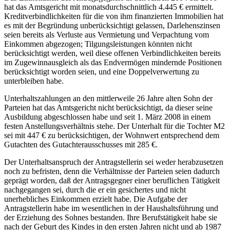
hat das Amtsgericht mit monatsdurchschnittlich 4.445 € ermittelt.
Kreditverbindlichkeiten für die von ihm finanzierten Immobilien hat
es mit der Begründung unberücksichtigt gelassen, Darlehenszinsen
seien bereits als Verluste aus Vermietung und Verpachtung vom
Einkommen abgezogen; Tilgungsleistungen könnten nicht
berücksichtigt werden, weil diese offenen Verbindlichkeiten bereits
im Zugewinnausgleich als das Endvermögen mindernde Positionen
berücksichtigt worden seien, und eine Doppelverwertung zu
unterbleiben habe.
Unterhaltszahlungen an den mittlerweile 26 Jahre alten Sohn der
Parteien hat das Amtsgericht nicht berücksichtigt, da dieser seine
Ausbildung abgeschlossen habe und seit 1. März 2008 in einem
festen Anstellungsverhältnis stehe. Der Unterhalt für die Tochter M2
sei mit 447 € zu berücksichtigen, der Wohnwert entsprechend dem
Gutachten des Gutachterausschusses mit 285 €.
Der Unterhaltsanspruch der Antragstellerin sei weder herabzusetzen
noch zu befristen, denn die Verhältnisse der Parteien seien dadurch
geprägt worden, daß der Antragsgegner einer beruflichen Tätigkeit
nachgegangen sei, durch die er ein gesichertes und nicht
unerhebliches Einkommen erzielt habe. Die Aufgabe der
Antragstellerin habe im wesentlichen in der Haushaltsführung und
der Erziehung des Sohnes bestanden. Ihre Berufstätigkeit habe sie
nach der Geburt des Kindes in den ersten Jahren nicht und ab 1987