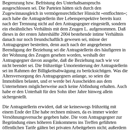
Begrenzung bzw. Befristung des Unterhaltsanspruchs
ausgeschlossen sei. Die Parteien hätten sich durch den
Zugewinnausgleich in vermögensrechtlicher Hinsicht »entflochten«;
auch habe die Antragstellerin ihre Lebensperspektive bereits kurz
nach der Trennung nicht auf den Antragsgegner eingestellt, sondern
ein eheähnliches Verhältnis mit dem Zeugen L. aufgenommen. Daß
dieses in der ersten Jahreshälfte 2004 bestehende intime Verhältnis
danach nur noch freundschaftlich gewesen sei, müsse der
Antragsgegner bestreiten, denn auch nach der angegebenen
Beendigung der Beziehung sei die Antragstellerin des häufigeren in
der Wohnung des Zeugen gesehen worden, weshalb der
Antragsgegner davon ausgehe, daß die Beziehung nach wie vor
nicht beendet sei. Die frühzeitige Umorientierung der Antragstellerin
sei im Rahmen der Billigkeitsabwägung zu berücksichtigen. Was die
Altersversorgung des Antragsgegners anlange, so seien die
Immobilien belastet, und er werde bei Ausscheiden aus dem
Unternehmen möglicherweise auch keine Abfindung erhalten. Auch
habe er den Unterhalt für den Sohn über Jahre hinweg allein
sichergestellt.
Die Antragstellerin erwidert, daß sie keineswegs frühzeitig mit
einem Ende der Ehe habe rechnen müssen, da es immer wieder
Versöhnungsversuche gegeben habe. Die vom Antragsgegner zur
Begründung eines höheren Einkommens ins Treffen geführten
öffentlichen Tarife gälten bei privaten Arbeitgebern nicht; außerdem