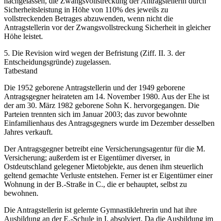
nachgelassen, die Zwangsvollstreckung der Antragstellerin durch
Sicherheitsleistung in Höhe von 110% des jeweils zu
vollstreckenden Betrages abzuwenden, wenn nicht die
Antragstellerin vor der Zwangsvollstreckung Sicherheit in gleicher
Höhe leistet.
5. Die Revision wird wegen der Befristung (Ziff. II. 3. der
Entscheidungsgründe) zugelassen.
Tatbestand
Die 1952 geborene Antragstellerin und der 1949 geborene
Antragsgegner heirateten am 14. November 1980. Aus der Ehe ist
der am 30. März 1982 geborene Sohn K. hervorgegangen. Die
Parteien trennten sich im Januar 2003; das zuvor bewohnte
Einfamilienhaus des Antragsgegners wurde im Dezember desselben
Jahres verkauft.
Der Antragsgegner betreibt eine Versicherungsagentur für die M.
Versicherung; außerdem ist er Eigentümer diverser, in
Ostdeutschland gelegener Mietobjekte, aus denen ihm steuerlich
geltend gemachte Verluste entstehen. Ferner ist er Eigentümer einer
Wohnung in der B.-Straße in C., die er behauptet, selbst zu
bewohnen.
Die Antragstellerin ist gelernte Gymnastiklehrerin und hat ihre
Ausbildung an der E.-Schule in I. absolviert. Da die Ausbildung im