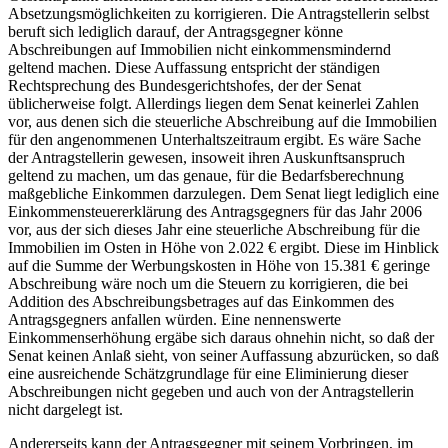
Absetzungsmöglichkeiten zu korrigieren. Die Antragstellerin selbst
beruft sich lediglich darauf, der Antragsgegner könne
Abschreibungen auf Immobilien nicht einkommensmindernd
geltend machen. Diese Auffassung entspricht der ständigen
Rechtsprechung des Bundesgerichtshofes, der der Senat
üblicherweise folgt. Allerdings liegen dem Senat keinerlei Zahlen
vor, aus denen sich die steuerliche Abschreibung auf die Immobilien
für den angenommenen Unterhaltszeitraum ergibt. Es wäre Sache
der Antragstellerin gewesen, insoweit ihren Auskunftsanspruch
geltend zu machen, um das genaue, für die Bedarfsberechnung
maßgebliche Einkommen darzulegen. Dem Senat liegt lediglich eine
Einkommensteuererklärung des Antragsgegners für das Jahr 2006
vor, aus der sich dieses Jahr eine steuerliche Abschreibung für die
Immobilien im Osten in Höhe von 2.022 € ergibt. Diese im Hinblick
auf die Summe der Werbungskosten in Höhe von 15.381 € geringe
Abschreibung wäre noch um die Steuern zu korrigieren, die bei
Addition des Abschreibungsbetrages auf das Einkommen des
Antragsgegners anfallen würden. Eine nennenswerte
Einkommenserhöhung ergäbe sich daraus ohnehin nicht, so daß der
Senat keinen Anlaß sieht, von seiner Auffassung abzurücken, so daß
eine ausreichende Schätzgrundlage für eine Eliminierung dieser
Abschreibungen nicht gegeben und auch von der Antragstellerin
nicht dargelegt ist.
Andererseits kann der Antragsgegner mit seinem Vorbringen, im