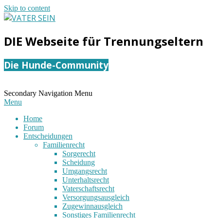
Skip to content
VATER
DIE Webseite für Trennungseltern
SEIN
Die Hunde-Community
Secondary Navigation Menu
Menu
Home
Forum
Entscheidungen
Familienrecht
Sorgerecht
Scheidung
Umgangsrecht
Unterhaltsrecht
Vaterschaftsrecht
Versorgungsausgleich
Zugewinnausgleich
Sonstiges Familienrecht