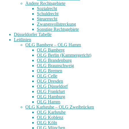
Andere Rechtsgebiete
Sozialrecht
Schuldrecht
Steuerrecht
Zwangsvollstreckung
Sonstige Rechtsgebiete
Düsseldorfer Tabelle
Leitlinien
OLG Bamberg – OLG Hamm
OLG Bamberg
OLG Berlin (Kammergericht)
OLG Brandenburg
OLG Braunschweig
OLG Bremen
OLG Celle
OLG Dresden
OLG Düsseldorf
OLG Frankfurt
OLG Hamburg
OLG Hamm
OLG Karlsruhe – OLG Zweibrücken
OLG Karlsruhe
OLG Koblenz
OLG Köln
OLG München