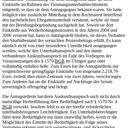
Einkünfte im Rahmen des Trennungsunterhaltsrechtsstreits
mitgeteilt, so dass sie dem Antragsgegner bekannt waren. Sie hatte
lediglich eine zusätzliche Mitteilung in dem Rechtsstreit betreffend
den nachehelichen Ehegattenunterhalt versäumt, welche sie dann
mit der Berufungsbegründung nachgeholt hat. Soweit sie dort
Einkünfte aus Wiederholungshonoraren in den Jahren 2004 und
2006 verneint hat, kann es dahingestellt bleiben, ob dieses Verhalten
den Straftatbestand des versuchten Prozessbetrugs erfüllt. Es kann
nämlich nicht von einer besonderen Unredlichkeit ausgegangen
werden, welche den Unterhaltsanspruch und den damit
verbundenen Auskunftsanspruch im Falle des Vorliegens der
Voraussetzungen des § 1579
BGB
im Übrigen ganz oder
vollständig entfallen ließe. Zum Einen hat die Antragstellerin nur
vergleichsweise geringfügige Einkünfte von insgesamt 2.218,79
Euro, verteilt über einen Zeitraum von zwei Jahren, verschwiegen.
Zum Anderen hat sie die Einkünfte auf Nachfrage des Senats
unverzüglich offengelegt und belegt.
Die Antragstellerin hat ihren Auskunftsanspruch auch nicht durch
mutwillige Herbeiführung ihrer Bedürftigkeit nach § 1579 Nr. 4
BGB
verwirkt. Insofern fehlt es an der hierfür erforderlichen
unterhaltsbezogenen Leichtfertigkeit. Ein Unterhaltsberechtigter
führt seine Bedürftigkeit nur dann mutwillig herbei, wenn er die
Möglichkeit des Eintritts der Bedürftigkeit als Folge seines
Verhaltens erkennt und sich verantwortungs- und rücksichtslos