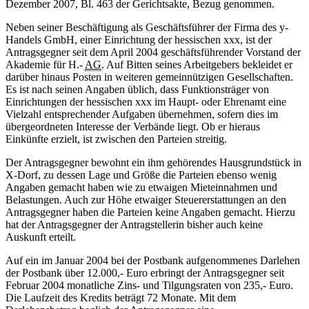
Dezember 2007, Bl. 463 der Gerichtsakte, Bezug genommen.
Neben seiner Beschäftigung als Geschäftsführer der Firma des y-
Handels GmbH, einer Einrichtung der hessischen xxx, ist der
Antragsgegner seit dem April 2004 geschäftsführender Vorstand der
Akademie für H.-
AG
. Auf Bitten seines Arbeitgebers bekleidet er
darüber hinaus Posten in weiteren gemeinnützigen Gesellschaften.
Es ist nach seinen Angaben üblich, dass Funktionsträger von
Einrichtungen der hessischen xxx im Haupt- oder Ehrenamt eine
Vielzahl entsprechender Aufgaben übernehmen, sofern dies im
übergeordneten Interesse der Verbände liegt. Ob er hieraus
Einkünfte erzielt, ist zwischen den Parteien streitig.
Der Antragsgegner bewohnt ein ihm gehörendes Hausgrundstück in
X-Dorf, zu dessen Lage und Größe die Parteien ebenso wenig
Angaben gemacht haben wie zu etwaigen Mieteinnahmen und
Belastungen. Auch zur Höhe etwaiger Steuererstattungen an den
Antragsgegner haben die Parteien keine Angaben gemacht. Hierzu
hat der Antragsgegner der Antragstellerin bisher auch keine
Auskunft erteilt.
Auf ein im Januar 2004 bei der Postbank aufgenommenes Darlehen
der Postbank über 12.000,- Euro erbringt der Antragsgegner seit
Februar 2004 monatliche Zins- und Tilgungsraten von 235,- Euro.
Die Laufzeit des Kredits beträgt 72 Monate. Mit dem