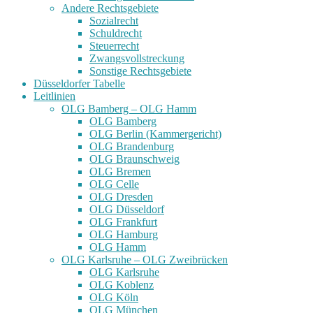
Andere Rechtsgebiete
Sozialrecht
Schuldrecht
Steuerrecht
Zwangsvollstreckung
Sonstige Rechtsgebiete
Düsseldorfer Tabelle
Leitlinien
OLG Bamberg – OLG Hamm
OLG Bamberg
OLG Berlin (Kammergericht)
OLG Brandenburg
OLG Braunschweig
OLG Bremen
OLG Celle
OLG Dresden
OLG Düsseldorf
OLG Frankfurt
OLG Hamburg
OLG Hamm
OLG Karlsruhe – OLG Zweibrücken
OLG Karlsruhe
OLG Koblenz
OLG Köln
OLG München