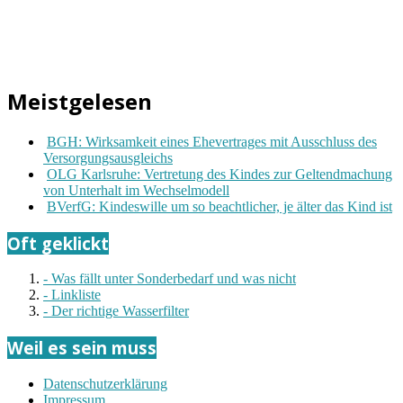
Meistgelesen
BGH: Wirksamkeit eines Ehevertrages mit Ausschluss des
Versorgungsausgleichs
OLG Karlsruhe: Vertretung des Kindes zur Geltendmachung
von Unterhalt im Wechselmodell
BVerfG: Kindeswille um so beachtlicher, je älter das Kind ist
Oft geklickt
- Was fällt unter Sonderbedarf und was nicht
- Linkliste
- Der richtige Wasserfilter
Weil es sein muss
Datenschutzerklärung
Impressum