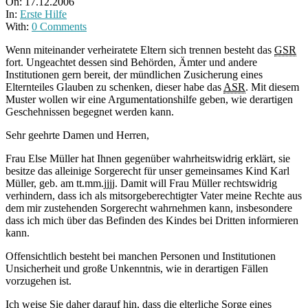
On:
17.12.2006
In:
Erste Hilfe
With:
0 Comments
Wenn miteinander verheiratete Eltern sich trennen besteht das
GSR
fort. Ungeachtet dessen sind Behörden, Ämter und andere
Institutionen gern bereit, der mündlichen Zusicherung eines
Elternteiles Glauben zu schenken, dieser habe das
ASR
. Mit diesem
Muster wollen wir eine Argumentationshilfe geben, wie derartigen
Geschehnissen begegnet werden kann.
Sehr geehrte Damen und Herren,
Frau Else Müller hat Ihnen gegenüber wahrheitswidrig erklärt, sie
besitze das alleinige Sorgerecht für unser gemeinsames Kind Karl
Müller, geb. am tt.mm.jjjj. Damit will Frau Müller rechtswidrig
verhindern, dass ich als mitsorgeberechtigter Vater meine Rechte aus
dem mir zustehenden Sorgerecht wahrnehmen kann, insbesondere
dass ich mich über das Befinden des Kindes bei Dritten informieren
kann.
Offensichtlich besteht bei manchen Personen und Institutionen
Unsicherheit und große Unkenntnis, wie in derartigen Fällen
vorzugehen ist.
Ich weise Sie daher darauf hin, dass die elterliche Sorge eines