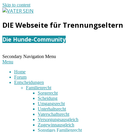
Skip to content
VATER
DIE Webseite für Trennungseltern
SEIN
Die Hunde-Community
Secondary Navigation Menu
Menu
Home
Forum
Entscheidungen
Familienrecht
Sorgerecht
Scheidung
Umgangsrecht
Unterhaltsrecht
Vaterschaftsrecht
Versorgungsausgleich
Zugewinnausgleich
Sonstiges Familienrecht