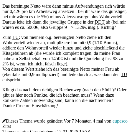
Das bereinigte Netto wäre dann minus Aufwendungen (ich würde
nur 0,42€ pro km Arbeitsweg ansetzen - bei ihr wäre das günstiger,
bei mir wären es die 5%) minus Altersvorsorge plus Wohnvorteil.
Daraus leite ich dann die jeweilige Gruppe in der
DDT
ab (bei mir
wären es ca. 5000€, also Gruppe 9 --> 1329€ insg.). Richtig?
Zum
TU
: von meinem o.g. bereinigten Netto ziehe ich den
Wohnvorteil wieder ab, multipliziere ihn mit 0,9 (1/10 Bonus),
addiere den Wohnvorteil wieder hinzu und ziehe abschließend die
Kitagebühren ab (die würde ich komplett tragen, da meine Frau
nahe am Selbstbehalt von 1450€ ist und die Quotelung fast 98 zu
2% ist, wenn ich nicht falsch liege).
Von diesem Wert ziehe ich das bereinigte Netto meiner Frau ab
(ebenfalls mit 0,9 multipliziert) und teile durch 2, was dann den
TU
entspricht.
Klingt das nach dem richtigen Rechenweg (nach den SüdL)? Oder
gibt es hier noch Punkte, die ich beachten muss? Wenn dazu
konkrete Zahlen notwendig sind, kann ich die nachreichen?
Danke für eure Einschätzung!
Dieses Thema wurde geändert Vor 7 Monaten 4 mal von
eupesco
Zitat
Themenstarter
Geschrieben : 12.01.2026 15:38