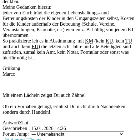
denkbar.
Meine Gedanken hierzu:
jeder von Euch trägt die eigenen Lebenshaltungs- und
Betreuungskosten der Kinder in den Umgangszeiten selbst, Kosten
für die Kinder außerhalb der Betreuung (Schule, Vereine,
Veranstaltungen, Klamotte, etc) werden z. B. hälftig von jedem ET
übernommen.
So praktizierte ich es in Abstimmung mit
KM
(kein
KU
, kein
TU
und auch kein
EU
) die letzten acht Jahre und alle Beteiligten sind
zufrieden, zumal kein Amt, kein Notar, Formular oder sonst was
hierfür nötig ist...
Grüßung
Marco
Mit einem Lächeln zeigst Du auch Zähne!
________________________________________
Ob ein Vorhaben gelingt, erfährst Du nicht durch Nachdenken
sondern durch Handeln!
Antwort
Zitat
Geschrieben : 15.01.2026 14:26
Forum Jump:
Vorheriges Thema