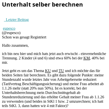
Unterhalt selber berechnen
Letzter Beitrag
eupesco
(@eupesco)
Schon was gesagt
Registriert
Hallo zusammen,
ich bin neu hier und mich hats jetzt auch erwischt - einvernehmliche
Trennung. 2 Kinder (4 und 6) sind etwa 60% bei der
KM
, 40% bei
mir.
Jetzt geht es um das Thema
KU
und
TU
und ich möchte das für
beiden Seiten fair berechnen. Es gibt dazu folgende Punkte: meine
Stundenzahl wurde letztes Jahr von Arbeitgeberseite reduziert
(Tarifvertrag Beschäftigungssicherung) und meine Frau arbeitet ab
1.1.26 mehr (statt 20% nun 50%). Ist es korrekt, bei der
Unterhaltsberechnung mein Durchschnittsgehalt ab
Stundenreduzierung und das erhöhte Gehalt meiner Frau ab 1.1.26
zu verwenden (und beides in StKl 1 bzw. 2 umzurechnen; ich hatt
teils StKl. 3, dann hatten wir 4 mit Faktor)?