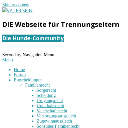
Skip to content
VATER
DIE Webseite für Trennungseltern
SEIN
Die Hunde-Community
Secondary Navigation Menu
Menu
Home
Forum
Entscheidungen
Familienrecht
Sorgerecht
Scheidung
Umgangsrecht
Unterhaltsrecht
Vaterschaftsrecht
Versorgungsausgleich
Zugewinnausgleich
Sonstiges Familienrecht