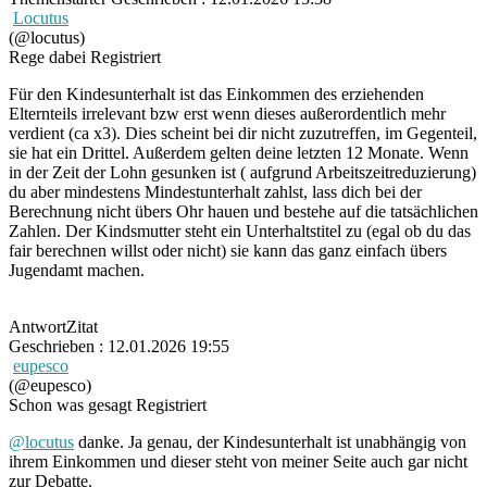
Locutus
(@locutus)
Rege dabei
Registriert
Für den Kindesunterhalt ist das Einkommen des erziehenden
Elternteils irrelevant bzw erst wenn dieses außerordentlich mehr
verdient (ca x3). Dies scheint bei dir nicht zuzutreffen, im Gegenteil,
sie hat ein Drittel. Außerdem gelten deine letzten 12 Monate. Wenn
in der Zeit der Lohn gesunken ist ( aufgrund Arbeitszeitreduzierung)
du aber mindestens Mindestunterhalt zahlst, lass dich bei der
Berechnung nicht übers Ohr hauen und bestehe auf die tatsächlichen
Zahlen. Der Kindsmutter steht ein Unterhaltstitel zu (egal ob du das
fair berechnen willst oder nicht) sie kann das ganz einfach übers
Jugendamt machen.
Antwort
Zitat
Geschrieben : 12.01.2026 19:55
eupesco
(@eupesco)
Schon was gesagt
Registriert
@locutus
danke. Ja genau, der Kindesunterhalt ist unabhängig von
ihrem Einkommen und dieser steht von meiner Seite auch gar nicht
zur Debatte.