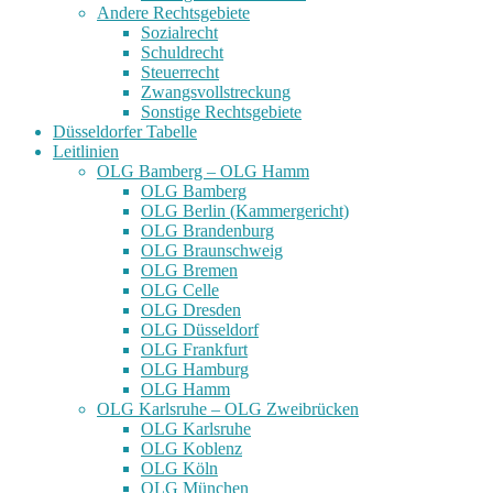
Andere Rechtsgebiete
Sozialrecht
Schuldrecht
Steuerrecht
Zwangsvollstreckung
Sonstige Rechtsgebiete
Düsseldorfer Tabelle
Leitlinien
OLG Bamberg – OLG Hamm
OLG Bamberg
OLG Berlin (Kammergericht)
OLG Brandenburg
OLG Braunschweig
OLG Bremen
OLG Celle
OLG Dresden
OLG Düsseldorf
OLG Frankfurt
OLG Hamburg
OLG Hamm
OLG Karlsruhe – OLG Zweibrücken
OLG Karlsruhe
OLG Koblenz
OLG Köln
OLG München