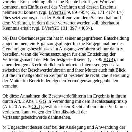
vor einer Entscheidung, die seine Rechte betrifft, zu Wort zu
kommen, um Einfluss auf das Verfahren und dessen Ergebnis
nehmen zu können (vgl.
BVerfGE
9, 89 <95>; 65, 171 <174 f.>).
Dies setzt voraus, dass der Betroffene von dem Sachverhalt und
dem Verfahren, in dem dieser verwertet werden soll, überhaupt
Kenntnis erhält (vgl.
BVerfGE
101, 397 <405>).
bb) Das Oberlandesgericht hat in seiner angegriffenen Entscheidung
angenommen, ein Ergänzungspfleger für die Entgegennahme des
Genehmigungsbeschlusses im Ausgangsverfahren sei nur dann zu
bestellen, wenn die Voraussetzungen für eine Entziehung der
Vertretungsmacht der Mutter festgestellt seien (§ 1796
BGB
), und
einen demgemäß erforderlichen konkreten Interessengegensatz
zwischen der Beschwerdeführerin und ihrer Mutter auch mit Blick
auf die im maßgeblichen Zeitpunkt bestehende rechtliche Betreuung
der Mutter im Bereich der eigenen Vermögensangelegenheiten
verneint.
Ob diese Annahmen die Beschwerdeführerin im Ergebnis in ihrem
durch Art. 2 Abs. 1
GG
in Verbindung mit dem Rechtsstaatsprinzip
(Art. 20 Abs. 3
GG
) gewährleisteten Recht auf ein faires Verfahren
verletzen, kann wegen der Unzulässigkeit der
Verfassungsbeschwerde dahinstehen.
b) Ungeachtet dessen darf bei der Auslegung und Anwendung der