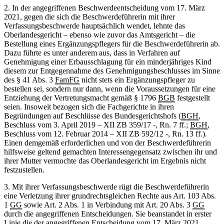
2. In der angegriffenen Beschwerdeentscheidung vom 17. März
2021, gegen die sich die Beschwerdeführerin mit ihrer
Verfassungsbeschwerde hauptsächlich wendet, lehnte das
Oberlandesgericht ‒ ebenso wie zuvor das Amtsgericht ‒ die
Bestellung eines Ergänzungspflegers für die Beschwerdeführerin ab.
Dazu führte es unter anderem aus, dass in Verfahren auf
Genehmigung einer Erbausschlagung für ein minderjähriges Kind
diesem zur Entgegennahme des Genehmigungsbeschlusses im Sinne
des § 41 Abs. 3
FamFG
nicht stets ein Ergänzungspfleger zu
bestellen sei, sondern nur dann, wenn die Voraussetzungen für eine
Entziehung der Vertretungsmacht gemäß § 1796
BGB
festgestellt
seien. Insoweit bezogen sich die Fachgerichte in ihren
Begründungen auf Beschlüsse des Bundesgerichtshofs (
BGH
,
Beschluss vom 3. April 2019 – XII ZB 359/17 -, Rn. 7 ff.;
BGH
,
Beschluss vom 12. Februar 2014 – XII ZB 592/12 -, Rn. 13 ff.).
Einen demgemäß erforderlichen und von der Beschwerdeführerin
hilfsweise geltend gemachten Interessengegensatz zwischen ihr und
ihrer Mutter vermochte das Oberlandesgericht im Ergebnis nicht
festzustellen.
3. Mit ihrer Verfassungsbeschwerde rügt die Beschwerdeführerin
eine Verletzung ihrer grundrechtsgleichen Rechte aus Art. 103 Abs.
1
GG
sowie Art. 2 Abs. 1 in Verbindung mit Art. 20 Abs. 3
GG
durch die angegriffenen Entscheidungen. Sie beanstandet in erster
Linie die der angegriffenen Entscheidung vom 17. März 2021