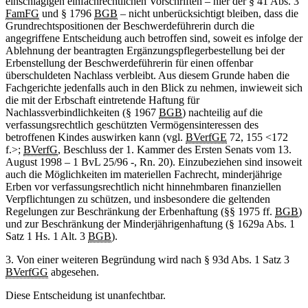
einschlägigen einfachrechtlichen Vorschriften ‒ hier der § 41 Abs. 3
FamFG
und § 1796
BGB
‒ nicht unberücksichtigt bleiben, dass die
Grundrechtspositionen der Beschwerdeführerin durch die
angegriffene Entscheidung auch betroffen sind, soweit es infolge der
Ablehnung der beantragten Ergänzungspflegerbestellung bei der
Erbenstellung der Beschwerdeführerin für einen offenbar
überschuldeten Nachlass verbleibt. Aus diesem Grunde haben die
Fachgerichte jedenfalls auch in den Blick zu nehmen, inwieweit sich
die mit der Erbschaft eintretende Haftung für
Nachlassverbindlichkeiten (§ 1967
BGB
) nachteilig auf die
verfassungsrechtlich geschützten Vermögensinteressen des
betroffenen Kindes auswirken kann (vgl.
BVerfGE
72, 155 <172
f.>;
BVerfG
, Beschluss der 1. Kammer des Ersten Senats vom 13.
August 1998 – 1 BvL 25/96 -, Rn. 20). Einzubeziehen sind insoweit
auch die Möglichkeiten im materiellen Fachrecht, minderjährige
Erben vor verfassungsrechtlich nicht hinnehmbaren finanziellen
Verpflichtungen zu schützen, und insbesondere die geltenden
Regelungen zur Beschränkung der Erbenhaftung (§§ 1975 ff.
BGB
)
und zur Beschränkung der Minderjährigenhaftung (§ 1629a Abs. 1
Satz 1 Hs. 1 Alt. 3
BGB
).
3. Von einer weiteren Begründung wird nach § 93d Abs. 1 Satz 3
BVerfGG
abgesehen.
Diese Entscheidung ist unanfechtbar.