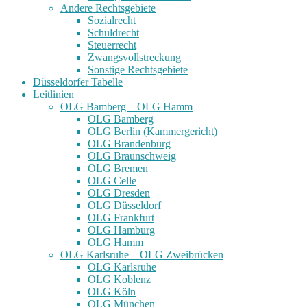
Andere Rechtsgebiete
Sozialrecht
Schuldrecht
Steuerrecht
Zwangsvollstreckung
Sonstige Rechtsgebiete
Düsseldorfer Tabelle
Leitlinien
OLG Bamberg – OLG Hamm
OLG Bamberg
OLG Berlin (Kammergericht)
OLG Brandenburg
OLG Braunschweig
OLG Bremen
OLG Celle
OLG Dresden
OLG Düsseldorf
OLG Frankfurt
OLG Hamburg
OLG Hamm
OLG Karlsruhe – OLG Zweibrücken
OLG Karlsruhe
OLG Koblenz
OLG Köln
OLG München