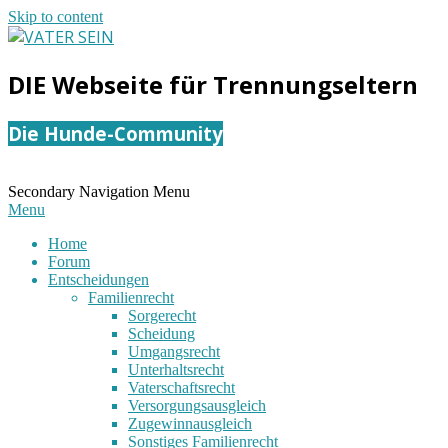
Skip to content
VATER
DIE Webseite für Trennungseltern
SEIN
Die Hunde-Community
Secondary Navigation Menu
Menu
Home
Forum
Entscheidungen
Familienrecht
Sorgerecht
Scheidung
Umgangsrecht
Unterhaltsrecht
Vaterschaftsrecht
Versorgungsausgleich
Zugewinnausgleich
Sonstiges Familienrecht