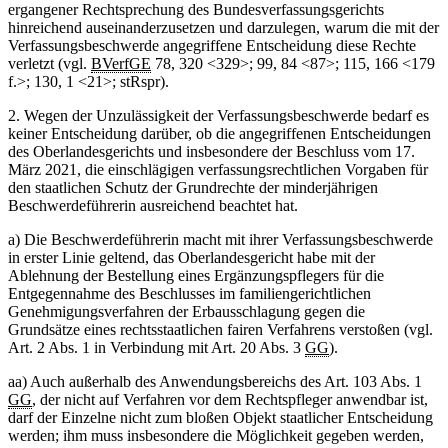
ergangener Rechtsprechung des Bundesverfassungsgerichts
hinreichend auseinanderzusetzen und darzulegen, warum die mit der
Verfassungsbeschwerde angegriffene Entscheidung diese Rechte
verletzt (vgl.
BVerfGE
78, 320 <329>; 99, 84 <87>; 115, 166 <179
f.>; 130, 1 <21>; stRspr).
2. Wegen der Unzulässigkeit der Verfassungsbeschwerde bedarf es
keiner Entscheidung darüber, ob die angegriffenen Entscheidungen
des Oberlandesgerichts und insbesondere der Beschluss vom 17.
März 2021, die einschlägigen verfassungsrechtlichen Vorgaben für
den staatlichen Schutz der Grundrechte der minderjährigen
Beschwerdeführerin ausreichend beachtet hat.
a) Die Beschwerdeführerin macht mit ihrer Verfassungsbeschwerde
in erster Linie geltend, das Oberlandesgericht habe mit der
Ablehnung der Bestellung eines Ergänzungspflegers für die
Entgegennahme des Beschlusses im familiengerichtlichen
Genehmigungsverfahren der Erbausschlagung gegen die
Grundsätze eines rechtsstaatlichen fairen Verfahrens verstoßen (vgl.
Art. 2 Abs. 1 in Verbindung mit Art. 20 Abs. 3
GG
).
aa) Auch außerhalb des Anwendungsbereichs des Art. 103 Abs. 1
GG
, der nicht auf Verfahren vor dem Rechtspfleger anwendbar ist,
darf der Einzelne nicht zum bloßen Objekt staatlicher Entscheidung
werden; ihm muss insbesondere die Möglichkeit gegeben werden,