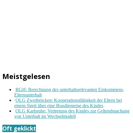
Meistgelesen
BGH: Berechnung des unterhaltsrelevanten Einkommens,
Elternunterhalt
OLG Zweibrücken: Kooperationsfähigkeit der Eltern bei
einem Streit über eine Brasilienreise des Kindes
OLG Karlsruhe: Vertretung des Kindes zur Geltendmachung
von Unterhalt im Wechselmodell
Oft geklickt