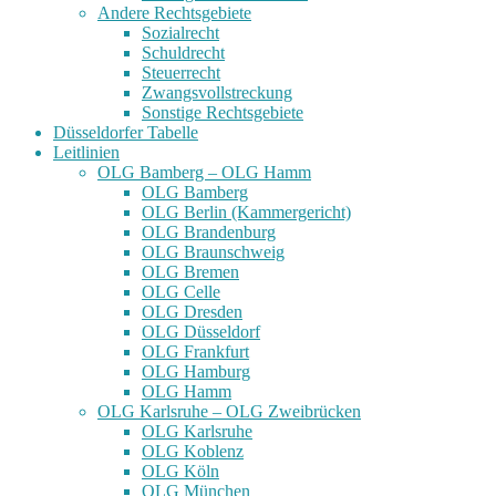
Andere Rechtsgebiete
Sozialrecht
Schuldrecht
Steuerrecht
Zwangsvollstreckung
Sonstige Rechtsgebiete
Düsseldorfer Tabelle
Leitlinien
OLG Bamberg – OLG Hamm
OLG Bamberg
OLG Berlin (Kammergericht)
OLG Brandenburg
OLG Braunschweig
OLG Bremen
OLG Celle
OLG Dresden
OLG Düsseldorf
OLG Frankfurt
OLG Hamburg
OLG Hamm
OLG Karlsruhe – OLG Zweibrücken
OLG Karlsruhe
OLG Koblenz
OLG Köln
OLG München