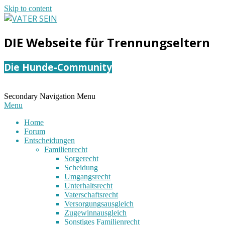
Skip to content
VATER
DIE Webseite für Trennungseltern
SEIN
Die Hunde-Community
Secondary Navigation Menu
Menu
Home
Forum
Entscheidungen
Familienrecht
Sorgerecht
Scheidung
Umgangsrecht
Unterhaltsrecht
Vaterschaftsrecht
Versorgungsausgleich
Zugewinnausgleich
Sonstiges Familienrecht