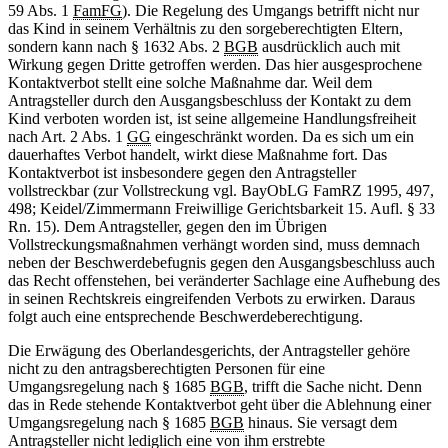
59 Abs. 1
FamFG
). Die Regelung des Umgangs betrifft nicht nur
das Kind in seinem Verhältnis zu den sorgeberechtigten Eltern,
sondern kann nach § 1632 Abs. 2
BGB
ausdrücklich auch mit
Wirkung gegen Dritte getroffen werden. Das hier ausgesprochene
Kontaktverbot stellt eine solche Maßnahme dar. Weil dem
Antragsteller durch den Ausgangsbeschluss der Kontakt zu dem
Kind verboten worden ist, ist seine allgemeine Handlungsfreiheit
nach Art. 2 Abs. 1
GG
eingeschränkt worden. Da es sich um ein
dauerhaftes Verbot handelt, wirkt diese Maßnahme fort. Das
Kontaktverbot ist insbesondere gegen den Antragsteller
vollstreckbar (zur Vollstreckung vgl. BayObLG FamRZ 1995, 497,
498; Keidel/Zimmermann Freiwillige Gerichtsbarkeit 15. Aufl. § 33
Rn. 15). Dem Antragsteller, gegen den im Übrigen
Vollstreckungsmaßnahmen verhängt worden sind, muss demnach
neben der Beschwerdebefugnis gegen den Ausgangsbeschluss auch
das Recht offenstehen, bei veränderter Sachlage eine Aufhebung des
in seinen Rechtskreis eingreifenden Verbots zu erwirken. Daraus
folgt auch eine entsprechende Beschwerdeberechtigung.
Die Erwägung des Oberlandesgerichts, der Antragsteller gehöre
nicht zu den antragsberechtigten Personen für eine
Umgangsregelung nach § 1685
BGB
, trifft die Sache nicht. Denn
das in Rede stehende Kontaktverbot geht über die Ablehnung einer
Umgangsregelung nach § 1685
BGB
hinaus. Sie versagt dem
Antragsteller nicht lediglich eine von ihm erstrebte