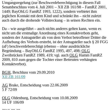
Umgangsregelung (zur Beschwerdeberechtigung in diesem Fall
Senatsbeschluss vom 4. Juli 2001 – XII ZB 161/98 – FamRZ 2001,
1449; BayObLG FamRZ 1993, 1222), sondern verbietet ihm
jeglichen Kontakt mit dem Kind und schränkt ihn – nicht zuletzt
auch durch die drohende Vollstreckung – in seinen Rechten ein.
Da – wie ausgeführt – auch nichts anderes gelten kann, wenn es
nicht um die erstmalige Anordnung eines Kontaktverbots geht,
sondern der Antragsteller als von dem Verbot betroffener Dritter die
Aufhebung des Verbots erstrebt, ist der Antragsteller nach § 20 FGG
(aF) beschwerdeberechtigt (ebenso – ohne ausdrückliche
Begründung – BayObLG FamRZ 1995, 497, 498;
OLG
Zweibrücken FamRZ 1989, 419; vgl. auch
OLG
Hamm FamRZ
2009, 810 zum gegen die Tochter einer Betreuten verhängten
Kontaktverbot).
BGH
, Beschluss vom 29.09.2010
XII ZB 161/09
AG
Brake, Entscheidung vom 22.06.2009
5 F 72/09
OLG
Oldenburg, Entscheidung vom 10.08.2009
14 UF 106/09