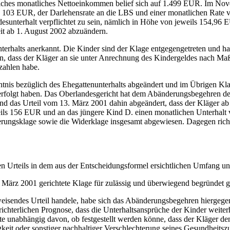
liches monatliches Nettoeinkommen belief sich auf 1.499 EUR. Im Nov
 103 EUR, der Darlehensrate an die LBS und einer monatlichen Rate 
desunterhalt verpflichtet zu sein, nämlich in Höhe von jeweils 154,9
eit ab 1. August 2002 abzuändern.
terhalts anerkannt. Die Kinder sind der Klage entgegengetreten und ha
n, dass der Kläger an sie unter Anrechnung des Kindergeldes nach Ma
zahlen habe.
tnis bezüglich des Ehegattenunterhalts abgeändert und im Übrigen K
rverfolgt haben. Das Oberlandesgericht hat dem Abänderungsbegehren de
 und das Urteil vom 13. März 2001 dahin abgeändert, dass der Kläger 
weils 156 EUR und an das jüngere Kind D. einen monatlichen Unterhalt
rungsklage sowie die Widerklage insgesamt abgewiesen. Dagegen richtet
en Urteils in dem aus der Entscheidungsformel ersichtlichen Umfang u
 März 2001 gerichtete Klage für zulässig und überwiegend begründet ge
eisendes Urteil handele, habe sich das Abänderungsbegehren hiergegen,
chterlichen Prognose, dass die Unterhaltsansprüche der Kinder weiter
lte unabhängig davon, ob festgestellt werden könne, dass der Kläger 
eit oder sonstiger nachhaltiger Verschlechterung seines Gesundheitszu