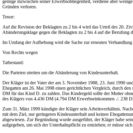
genüge inzwischen seiner Erwerbsobliegenheit, verdiene aber weniger a
Gründen verloren.
Tenor:
Auf die Revision der Beklagten zu 2 bis 4 wird das Urteil des 20. Z
Abänderungsklage gegen die Beklagten zu 2 bis 4 auf die Berufung d
Im Umfang der Aufhebung wird die Sache zur erneuten Verhandlung u
Von Rechts wegen
Tatbestand:
Die Parteien streiten um die Abänderung von Kindesunterhalt.
Der Kläger ist der Vater der am 3. November 1988, 23. Juni 1990 un
Ehegatten am 26. Mai 1998 einen gerichtlichen Vergleich, durch den 
DM für das Kind D. zu zahlen. Das Kindergeld sollte der Mutter oh
des Klägers von 4.436 DM (4.794 DM Erwerbseinkommen ./. 238 D
Zum 31. März 1999 kündigte der Kläger sein Arbeitsverhältnis. Nach
mit dem Ziel, nur geringeren Kindesunterhalt und keinen Ehegattenu
abgewiesen. Zur Begründung wurde ausgeführt, der Kläger habe seinen
aufgegeben, um sich der Unterhaltspflicht zu entziehen; er müsse sic