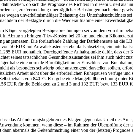
dahinstehen, ob sich die Prognose des Richters in diesem Urteil als u
worden sei, zur Vermeidung unerträglicher Belastungen nach einer gewis
se wegen unverhältnismäßiger Belastung des Unterhaltsschuldners sei es
chdem der Beklagte durch die Wiederaufnahme einer Erwerbstätigkeit 
 dem Kläger vorgelegten Bezügeabrechnungen sei von dem von ihm be
in Abzug zu bringen (Pkw-Kosten bei 20 km und einem Kilometersatz 
tzung angemessen. Die fortlaufende Zahlung der Darlehensrate an die
von 50 EUR auf Anwaltskosten sei ebenfalls absetzbar; ein unterhaltsr
 1.285 EUR monatlich. Durchgreifende Anhaltspunkte dafür, dass der Kl
htet seines tatsächlichen Gesundheitszustandes sei ihm auch nicht zuz
läger habe eine normale Bürotätigkeit unter Einschluss von Buchhaltun
cht als besonders schwierig oder anstrengend darstellen sollten, erford
zlichen Arbeit nicht über die erforderlichen Ruhepausen verfüge und s
Selbstbehalts von 840 EUR ergebe eine Mangelfallberechnung unter Ei
s 156 EUR für die Beklagten zu 2 und 3 und 132 EUR bzw. 133 EUR für
, dass das Abänderungsbegehren des Klägers gegen das Urteil des Amts
 Anwendung kommen, wenn diese – im Rahmen der Überprüfung der ursp
t dann abermals die Geltendmachung einer von der (letzten) Prognose 