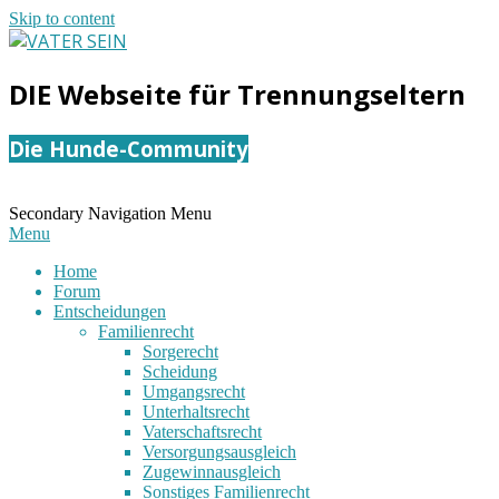
Skip to content
VATER
DIE Webseite für Trennungseltern
SEIN
Die Hunde-Community
Secondary Navigation Menu
Menu
Home
Forum
Entscheidungen
Familienrecht
Sorgerecht
Scheidung
Umgangsrecht
Unterhaltsrecht
Vaterschaftsrecht
Versorgungsausgleich
Zugewinnausgleich
Sonstiges Familienrecht