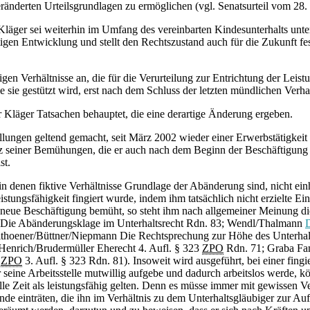
eränderten Urteilsgrundlagen zu ermöglichen (vgl. Senatsurteil vom 28
läger sei weiterhin im Umfang des vereinbarten Kindesunterhalts unterh
igen Entwicklung und stellt den Rechtszustand auch für die Zukunft fes
gen Verhältnisse an, die für die Verurteilung zur Entrichtung der Le
 die sie gestützt wird, erst nach dem Schluss der letzten mündlichen V
er Kläger Tatsachen behauptet, die eine derartige Änderung ergeben.
ellungen geltend gemacht, seit März 2002 wieder einer Erwerbstätigke
tz seiner Bemühungen, die er auch nach dem Beginn der Beschäftigung fo
st.
 denen fiktive Verhältnisse Grundlage der Abänderung sind, nicht einhe
istungsfähigkeit fingiert wurde, indem ihm tatsächlich nicht erzielte 
e neue Beschäftigung bemüht, so steht ihm nach allgemeiner Meinung d
e Abänderungsklage im Unterhaltsrecht Rdn. 83; Wendl/Thalmann
D
lthoener/Büttner/Niepmann Die Rechtsprechung zur Höhe des Unterhalts
/Henrich/Brudermüller Eherecht 4. Aufl. § 323
ZPO
Rdn. 71; Graba Fa
d
ZPO
3. Aufl. § 323 Rdn. 81). Insoweit wird ausgeführt, bei einer fingi
eine Arbeitsstelle mutwillig aufgebe und dadurch arbeitslos werde, könn
le Zeit als leistungsfähig gelten. Denn es müsse immer mit gewissen 
nde einträten, die ihn im Verhältnis zu dem Unterhaltsgläubiger zur Auf