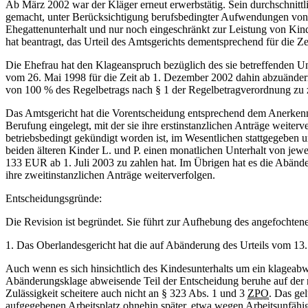
Ab März 2002 war der Kläger erneut erwerbstätig. Sein durchschnitt
gemacht, unter Berücksichtigung berufsbedingter Aufwendungen von
Ehegattenunterhalt und nur noch eingeschränkt zur Leistung von Kin
hat beantragt, das Urteil des Amtsgerichts dementsprechend für die Z
Die Ehefrau hat den Klageanspruch bezüglich des sie betreffenden Un
vom 26. Mai 1998 für die Zeit ab 1. Dezember 2002 dahin abzuänder
von 100 % des Regelbetrags nach § 1 der Regelbetragverordnung zu 
Das Amtsgericht hat die Vorentscheidung entsprechend dem Anerkenn
Berufung eingelegt, mit der sie ihre erstinstanzlichen Anträge weite
betriebsbedingt gekündigt worden ist, im Wesentlichen stattgegeben
beiden älteren Kinder L. und P. einen monatlichen Unterhalt von je
133 EUR ab 1. Juli 2003 zu zahlen hat. Im Übrigen hat es die Abände
ihre zweitinstanzlichen Anträge weiterverfolgen.
Entscheidungsgründe:
Die Revision ist begründet. Sie führt zur Aufhebung des angefochten
1. Das Oberlandesgericht hat die auf Abänderung des Urteils vom 13.
Auch wenn es sich hinsichtlich des Kindesunterhalts um ein klageabw
Abänderungsklage abweisende Teil der Entscheidung beruhe auf der ri
Zulässigkeit scheitere auch nicht an § 323 Abs. 1 und 3
ZPO
. Das ge
aufgegebenen Arbeitsplatz ohnehin später, etwa wegen Arbeitsunfähigk