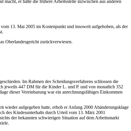
d macht, er hätte die frühere Arbeitsstelle inzwischen aus anderen
uhe vom 13. Mai 2005 im Kostenpunkt und insoweit aufgehoben, als der
t.
as Oberlandesgericht zurückverwiesen.
 geschieden. Im Rahmen des Scheidungsverfahrens schlossen die
ich jeweils 447 DM für die Kinder L. und P. und von monatlich 352
ndlage dieser Vereinbarung war ein anrechnungsfähiges Einkommen
keit wieder aufgegeben hatte, erhob er Anfang 2000 Abänderungsklage
ich des Kindesunterhalts durch Urteil vom 13. März 2001
sichts der bekannten schwierigen Situation auf dem Arbeitsmarkt
iele.