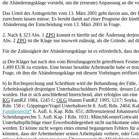
die Abänderungsklage vorsieht, um die (erneute) Anpassung an die v
Das Urteil des Amtsgerichts vom 13. März 2001 geht davon aus, der K
zurechnen lassen müsse. Es beruht damit auf einer Prognose der künft
Abänderung der Entscheidung vom 13. März 2001 in Frage.
2. Nach § 323 Abs. 1
ZPO
kommt es hierfür auf die Änderung derjeni
Abs. 2
ZPO
ist die Klage nur insoweit zulässig, als die Gründe, auf
Für die Zulässigkeit der Abänderungsklage ist es erforderlich, dass d
a) Der Kläger hat nach den vom Berufungsgericht getroffenen Festst
1.499 EUR zu erzielen. Eine besser bezahlte Arbeitsstelle habe er tro
Frage, ob ihm die Abänderungsklage mit diesem Vorbringen eröffnet i
b) In Rechtsprechung und Schrifttum wird die Behandlung der Fälle, in
Arbeitslosigkeit desjenigen Unterhaltsschuldners Probleme, dessen Le
wurden. Hat er sich anschließend hinreichend, aber erfolglos um ein
KG
FamRZ 1984, 1245 f.;
OLG
Hamm FamRZ 1995, 1217; Soyka, Di
Rdn. 158 c; Göppinger/Vogel Unterhaltsrecht 8. Aufl. Rdn. 2404; Ka
Familienrecht*
6. Aufl. 6. Kap. Rdn. 651; differenzierend Johannsen
Scheidungsrechts 5. Aufl. Kap. I Rdn. 1031; MünchKomm/Gottwal
Unterhaltspflichtige einer Erwerbsobliegenheit nicht nachkomme oder s
werden. Er könne nicht wegen eines einmal begangenen Fehlers für al
könnten, dass der Arbeitnehmer seinen Arbeitsplatz verliere, oder Grü