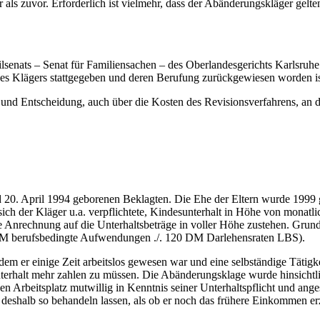
ls zuvor. Erforderlich ist vielmehr, dass der Abänderungskläger gelten
ivilsenats – Senat für Familiensachen – des Oberlandesgerichts Karlsr
es Klägers stattgegeben und deren Berufung zurückgewiesen worden is
nd Entscheidung, auch über die Kosten des Revisionsverfahrens, an d
d 20. April 1994 geborenen Beklagten. Die Ehe der Eltern wurde 1999
sich der Kläger u.a. verpflichtete, Kindesunterhalt in Höhe von monatl
ne Anrechnung auf die Unterhaltsbeträge in voller Höhe zustehen. Gru
M berufsbedingte Aufwendungen ./. 120 DM Darlehensraten LBS).
dem er einige Zeit arbeitslos gewesen war und eine selbständige Tätig
nterhalt mehr zahlen zu müssen. Die Abänderungsklage wurde hinsichtl
 Arbeitsplatz mutwillig in Kenntnis seiner Unterhaltspflicht und ange
h deshalb so behandeln lassen, als ob er noch das frühere Einkommen erz