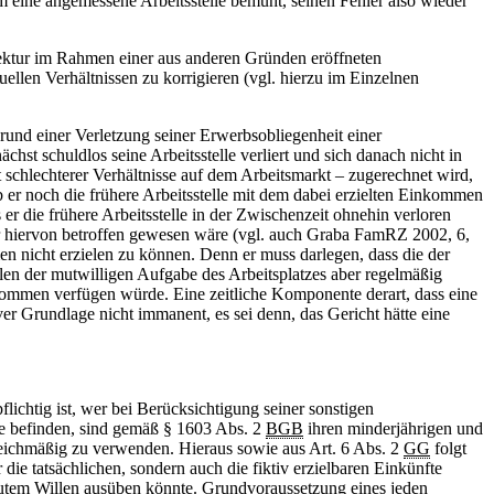
 eine angemessene Arbeitsstelle bemüht, seinen Fehler also wieder
rektur im Rahmen einer aus anderen Gründen eröffneten
len Verhältnissen zu korrigieren (vgl. hierzu im Einzelnen
grund einer Verletzung seiner Erwerbsobliegenheit einer
hst schuldlos seine Arbeitsstelle verliert und sich danach nicht in
schlechterer Verhältnisse auf dem Arbeitsmarkt – zugerechnet wird,
ob er noch die frühere Arbeitsstelle mit dem dabei erzielten Einkommen
er die frühere Arbeitsstelle in der Zwischenzeit ohnehin verloren
r hiervon betroffen gewesen wäre (vgl. auch Graba FamRZ 2002, 6,
en nicht erzielen zu können. Denn er muss darlegen, dass die der
llen der mutwilligen Aufgabe des Arbeitsplatzes aber regelmäßig
nkommen verfügen würde. Eine zeitliche Komponente derart, dass eine
ver Grundlage nicht immanent, es sei denn, das Gericht hätte eine
flichtig ist, wer bei Berücksichtigung seiner sonstigen
ge befinden, sind gemäß § 1603 Abs. 2
BGB
ihren minderjährigen und
 gleichmäßig zu verwenden. Hieraus sowie aus Art. 6 Abs. 2
GG
folgt
 die tatsächlichen, sondern auch die fiktiv erzielbaren Einkünfte
 gutem Willen ausüben könnte. Grundvoraussetzung eines jeden