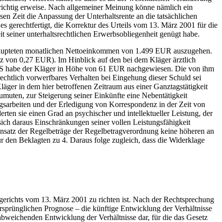
nrichtig erweise. Nach allgemeiner Meinung könne nämlich ein
sen Zeit die Anpassung der Unterhaltsrente an die tatsächlichen
 gerechtfertigt, die Korrektur des Urteils vom 13. März 2001 für die
seiner unterhaltsrechtlichen Erwerbsobliegenheit genügt habe.
haupteten monatlichen Nettoeinkommen von 1.499 EUR auszugehen.
von 0,27 EUR). Im Hinblick auf den bei dem Kläger ärztlich
 LBS habe der Kläger in Höhe von 61 EUR nachgewiesen. Die von ihm
echtlich vorwerfbares Verhalten bei Eingehung dieser Schuld sei
äger in dem hier betroffenen Zeitraum aus einer Ganztagstätigkeit
umuten, zur Steigerung seiner Einkünfte eine Nebentätigkeit
gsarbeiten und der Erledigung von Korrespondenz in der Zeit von
erten sie einen Grad an psychischer und intellektueller Leistung, der
ich daraus Einschränkungen seiner vollen Leistungsfähigkeit
nsatz der Regelbeträge der Regelbetragverordnung keine höheren an
 den Beklagten zu 4. Daraus folge zugleich, dass die Widerklage
gerichts vom 13. März 2001 zu richten ist. Nach der Rechtsprechung
rünglichen Prognose – die künftige Entwicklung der Verhältnisse
abweichenden Entwicklung der Verhältnisse dar, für die das Gesetz