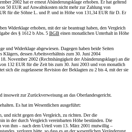
ember 2002 hat er erneut Abänderungsklage erhoben. Er hat geltend
von 50 EUR auf Anwaltskosten nicht mehr zur Zahlung von
6 EUR für die Söhne L. und P. und in Höhe von 131,34 EUR für D. Er
ben Widerklage erhoben, mit der sie beantragt haben, den Vergleich
ßgabe des § 1612 b Abs. 5
BGB
einen monatlichen Unterhalt in Höhe
lage und Widerklage abgewiesen. Dagegen haben beide Seiten
s Klägers, dessen Arbeitsverhältnis zum 30. Juni 2004
ab 18. November 2002 (Rechtshängigkeit der Abänderungsklage) an die
 von 132 EUR für die Zeit bis zum 30. Juni 2003 und von monatlich
 sich die zugelassene Revision der Beklagten zu 2 bis 4, mit der sie
nd insoweit zur Zurückverweisung an das Oberlandesgericht.
halten. Es hat im Wesentlichen ausgeführt:
 und nicht gegen den Vergleich, zu richten. Der die
hin in der durch Vergleich vereinbarten Höhe bestünden. Die
den von ihm – nach dem Urteil vom 13. März 2001 mutwillig –
standes, verloren hätte, so dass es an der wesentlichen Veränderung