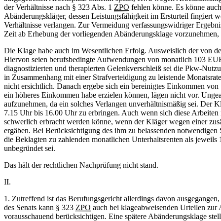
der Verhältnisse nach § 323 Abs. 1
ZPO
fehlen könne. Es könne auch 
Abänderungskläger, dessen Leistungsfähigkeit im Ersturteil fingiert 
Verhältnisse verlangen. Zur Vermeidung verfassungswidriger Ergebnis
Zeit ab Erhebung der vorliegenden Abänderungsklage vorzunehmen, na
Die Klage habe auch im Wesentlichen Erfolg. Ausweislich der von
Hiervon seien berufsbedingte Aufwendungen von monatlich 103 EUR 
diagnostizierten und therapierten Gelenkverschleiß sei die Pkw-Nu
in Zusammenhang mit einer Strafverteidigung zu leistende Monatsrate 
nicht ersichtlich. Danach ergebe sich ein bereinigtes Einkommen von
ein höheres Einkommen habe erzielen können, lägen nicht vor. Ungeac
aufzunehmen, da ein solches Verlangen unverhältnismäßig sei. Der K
7.15 Uhr bis 16.00 Uhr zu erbringen. Auch wenn sich diese Arbeiten ni
schwerlich erbracht werden könne, wenn der Kläger wegen einer zusät
ergäben. Bei Berücksichtigung des ihm zu belassenden notwendigen 
die Beklagten zu zahlenden monatlichen Unterhaltsrenten als jeweil
unbegründet sei.
Das hält der rechtlichen Nachprüfung nicht stand.
II.
1. Zutreffend ist das Berufungsgericht allerdings davon ausgegangen
des Senats kann § 323
ZPO
auch bei klageabweisenden Urteilen zur
vorausschauend berücksichtigen. Eine spätere Abänderungsklage stell