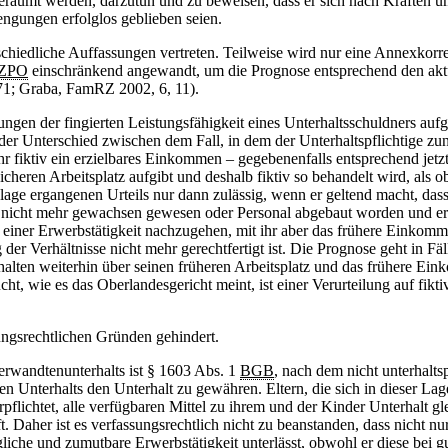
räumt werden, darzutun und zu beweisen, dass er sich nach Kräften um
ngungen erfolglos geblieben seien.
schiedliche Auffassungen vertreten. Teilweise wird nur eine Annexkor
ZPO
einschränkend angewandt, um die Prognose entsprechend den aktuel
1; Graba, FamRZ 2002, 6, 11).
ltungen der fingierten Leistungsfähigkeit eines Unterhaltsschuldners auf
er Unterschied zwischen dem Fall, in dem der Unterhaltspflichtige zunäc
iktiv ein erzielbares Einkommen – gegebenenfalls entsprechend jetzt 
icheren Arbeitsplatz aufgibt und deshalb fiktiv so behandelt wird, als 
dlage ergangenen Urteils nur dann zulässig, wenn er geltend macht, dass 
n nicht mehr gewachsen gewesen oder Personal abgebaut worden und e
r einer Erwerbstätigkeit nachzugehen, mit ihr aber das frühere Einkomm
er Verhältnisse nicht mehr gerechtfertigt ist. Die Prognose geht in Fä
alten weiterhin über seinen früheren Arbeitsplatz und das frühere Ei
, wie es das Oberlandesgericht meint, ist einer Verurteilung auf fikti
sungsrechtlichen Gründen gehindert.
rwandtenunterhalts ist § 1603 Abs. 1
BGB
, nach dem nicht unterhaltsp
n Unterhalts den Unterhalt zu gewähren. Eltern, die sich in dieser La
erpflichtet, alle verfügbaren Mittel zu ihrem und der Kinder Unterhalt
. Daher ist es verfassungsrechtlich nicht zu beanstanden, dass nicht nur
gliche und zumutbare Erwerbstätigkeit unterlässt, obwohl er diese bei