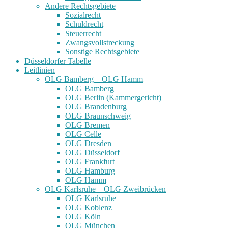
Andere Rechtsgebiete
Sozialrecht
Schuldrecht
Steuerrecht
Zwangsvollstreckung
Sonstige Rechtsgebiete
Düsseldorfer Tabelle
Leitlinien
OLG Bamberg – OLG Hamm
OLG Bamberg
OLG Berlin (Kammergericht)
OLG Brandenburg
OLG Braunschweig
OLG Bremen
OLG Celle
OLG Dresden
OLG Düsseldorf
OLG Frankfurt
OLG Hamburg
OLG Hamm
OLG Karlsruhe – OLG Zweibrücken
OLG Karlsruhe
OLG Koblenz
OLG Köln
OLG München