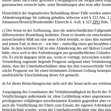
müsse daher nach einer gewissen Übergangszeit die Möglichkeit einge
gutzumachen versucht habe, seine Bemühungen aber trotz aller Anstre
Hinsichtlich der dogmatischen Behandlung dieser Fälle werden unter
Abänderungsklage für zulässig gehalten, teilweise wird § 323 Abs. 2
Johannsen/Henrich/Brudermüller Eherecht 4. Aufl. § 323
ZPO
Rdn. 7
c) Der Senat ist der Auffassung, dass die unterschiedlichen Fallgesta
differenzierten Beurteilung bedürfen. Denn es besteht ein entscheidend
ausreichendem Maß um eine neue Arbeit bemüht, so dass ihm nunmehr f
und jenem Fall, in dem er – wie hier – mutwillig einen gut bezahlten s
habe. In dem letzteren Fall ist eine Abänderung des auf fiktiver Grun
hätte, etwa weil er den Anforderungen aus gesundheitlichen Gründe
10). Es reicht dagegen nicht aus, wenn er vorträgt, inzwischen wiede
Verurteilung zugrunde liegende Prognose aufgrund einer Veränderung d
dahin, dass der Unterhaltsschuldner ohne das ihm vorzuwerfende Verh
solche Prognose nur für einen bestimmten Zeitraum Geltung beansprucht
ausdrückliche Einschränkung dieser Art gemacht.
d) An dieser Betrachtungsweise sieht sich der Senat nicht aus verfas
Ausprägung des Grundsatzes der Verhältnismäßigkeit im Recht des Ve
Verpflichtungen außerstande ist, ohne Gefährdung seines angemessene
privilegierten volljährigen unverheirateten Kindern gegenüber aber v
auch die Verpflichtung der Eltern zum Einsatz der eigenen Arbeitskraft
berücksichtigt werden, wenn der Unterhaltsverpflichtete eine ihm mö