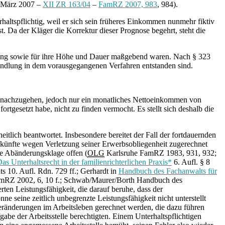
. März 2007 –
XII ZR 163/04
–
FamRZ 2007, 983
, 984).
altspflichtig, weil er sich sein früheres Einkommen nunmehr fiktiv
t. Da der Kläger die Korrektur dieser Prognose begehrt, steht die
istung sowie für ihre Höhe und Dauer maßgebend waren. Nach § 323
erhandlung in dem vorausgegangenen Verfahren entstanden sind.
it nachzugehen, jedoch nur ein monatliches Nettoeinkommen von
rtgesetzt habe, nicht zu finden vermocht. Es stellt sich deshalb die
itlich beantwortet. Insbesondere bereitet der Fall der fortdauernden
Einkünfte wegen Verletzung seiner Erwerbsobliegenheit zugerechnet
ie Abänderungsklage offen (
OLG
Karlsruhe FamRZ 1983, 931, 932;
as Unterhaltsrecht in der familienrichterlichen Praxis*
6. Aufl. § 8
 10. Aufl. Rdn. 729 ff.; Gerhardt in
Handbuch des Fachanwalts für
mRZ 2002, 6, 10 f.; Schwab/Maurer/Borth Handbuch des
erten Leistungsfähigkeit, die darauf beruhe, dass der
e seine zeitlich unbegrenzte Leistungsfähigkeit nicht unterstellt
Veränderungen im Arbeitsleben gerechnet werden, die dazu führen
gabe der Arbeitsstelle berechtigten. Einem Unterhaltspflichtigen