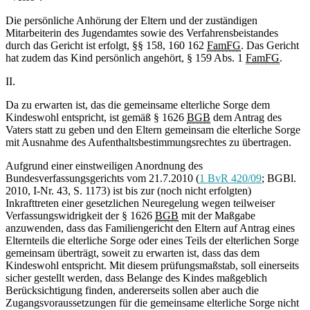
Die persönliche Anhörung der Eltern und der zuständigen
Mitarbeiterin des Jugendamtes sowie des Verfahrensbeistandes
durch das Gericht ist erfolgt, §§ 158, 160 162
FamFG
. Das Gericht
hat zudem das Kind persönlich angehört, § 159 Abs. 1
FamFG
.
II.
Da zu erwarten ist, das die gemeinsame elterliche Sorge dem
Kindeswohl entspricht, ist gemäß § 1626
BGB
dem Antrag des
Vaters statt zu geben und den Eltern gemeinsam die elterliche Sorge
mit Ausnahme des Aufenthaltsbestimmungsrechtes zu übertragen.
Aufgrund einer einstweiligen Anordnung des
Bundesverfassungsgerichts vom 21.7.2010 (
1 BvR 420/09
; BGBl.
2010, I-Nr. 43, S. 1173) ist bis zur (noch nicht erfolgten)
Inkrafttreten einer gesetzlichen Neuregelung wegen teilweiser
Verfassungswidrigkeit der § 1626
BGB
mit der Maßgabe
anzuwenden, dass das Familiengericht den Eltern auf Antrag eines
Elternteils die elterliche Sorge oder eines Teils der elterlichen Sorge
gemeinsam überträgt, soweit zu erwarten ist, dass das dem
Kindeswohl entspricht. Mit diesem prüfungsmaßstab, soll einerseits
sicher gestellt werden, dass Belange des Kindes maßgeblich
Berücksichtigung finden, andererseits sollen aber auch die
Zugangsvoraussetzungen für die gemeinsame elterliche Sorge nicht