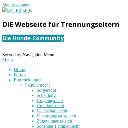
Skip to content
VATER
DIE Webseite für Trennungseltern
SEIN
Die Hunde-Community
Secondary Navigation Menu
Menu
Home
Forum
Entscheidungen
Familienrecht
Sorgerecht
Scheidung
Umgangsrecht
Unterhaltsrecht
Vaterschaftsrecht
Versorgungsausgleich
Zugewinnausgleich
Sonstiges Familienrecht