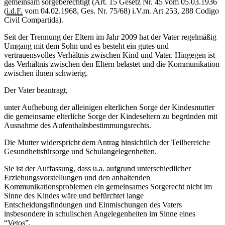
gemeinsam sorgeberechtigt (Art. 15 Gesetz Nr. 45 vom 05.03.1936
(
i.d.F.
vom 04.02.1968, Ges. Nr. 75/68) i.V.m. Art 253, 288 Codigo
Civil Compartida).
Seit der Trennung der Eltern im Jahr 2009 hat der Vater regelmäßig
Umgang mit dem Sohn und es besteht ein gutes und
vertrauensvolles Verhältnis zwischen Kind und Vater. Hingegen ist
das Verhältnis zwischen den Eltern belastet und die Kommunikation
zwischen ihnen schwierig.
Der Vater beantragt,
unter Aufhebung der alleinigen elterlichen Sorge der Kindesmutter
die gemeinsame elterliche Sorge der Kindeseltern zu begründen mit
Ausnahme des Aufenthaltsbestimmungsrechts.
Die Mutter widerspricht dem Antrag hinsichtlich der Teilbereiche
Gesundheitsfürsorge und Schulangelegenheiten.
Sie ist der Auffassung, dass u.a. aufgrund unterschiedlicher
Erziehungsvorstellungen und den anhaltenden
Kommunikationsproblemen ein gemeinsames Sorgerecht nicht im
Sinne des Kindes wäre und befürchtet lange
Entscheidungsfindungen und Einmischungen des Vaters
insbesondere in schulischen Angelegenheiten im Sinne eines
“Vetos”.