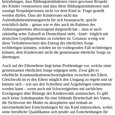
beizubringen, dass Bildungsinstitutionen einen gewissen Respekt
des Kindes voraussetzen und dass diese Bildungsinstitutionen und
sonstige Respektpersonen nicht vor dem Kind in Frage gestellt
werden dürfen. Dass der Kindesvater nicht das
Aufenthaltsbestimmungsrecht für sich beansprucht, spricht
ersichtlich dafür – genau wie er dies auch im Rahmen des
Anhörungstermins überzeugend dargestellt hat -, dass er auch
zukünftig seine Zukunft in Deutschland sieht, <kind> folglich mit
deutschen Gepflogenheiten zu erziehen ist. Genauso wenig wie
diese Verhaltensweisen den Entzug der elterlichen Sorge
rechtfertigen könnten, würden sie im vorliegenden Fall rechtfertigen
können, dem Kindesvater nicht die gemeinsame elterliche Sorge zu
übertragen.
Auch auf der Elternebene liegt keine Problemlage vor, welche einer
gemeinsamen elterlichen Sorge entgegen steht. Zwar gibt es
erhebliche Kommunikationsschwierigkeiten zwischen den Eltern.
Gleichwohl ist es den Eltern möglich den Umgang zu regeln und sie
können sich – wie aus den Schreiben und Angehörigen entnommen
werden kann – wenn auch mit Schwierigkeiten mit sachlichen
Erwägungen über Belange des Kindeswohls austauschen. Es gibt
auch keine Anhaltspunkte für eine fehlende Bereitschaft des Vaters,
die Sichtweise der Mutter zu akzeptieren und zeitnah an
einvernehmlichen Entscheidungen für das Kind mitzuwirken, wobei
seine berufliche Qualifikation sich positiv auf Entscheidungen für