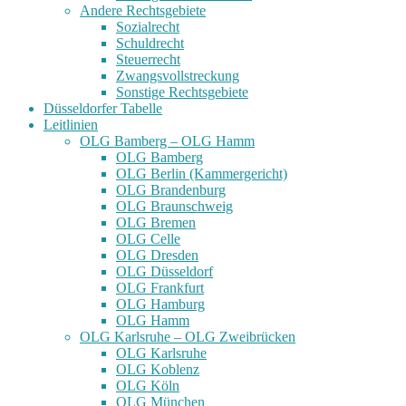
Andere Rechtsgebiete
Sozialrecht
Schuldrecht
Steuerrecht
Zwangsvollstreckung
Sonstige Rechtsgebiete
Düsseldorfer Tabelle
Leitlinien
OLG Bamberg – OLG Hamm
OLG Bamberg
OLG Berlin (Kammergericht)
OLG Brandenburg
OLG Braunschweig
OLG Bremen
OLG Celle
OLG Dresden
OLG Düsseldorf
OLG Frankfurt
OLG Hamburg
OLG Hamm
OLG Karlsruhe – OLG Zweibrücken
OLG Karlsruhe
OLG Koblenz
OLG Köln
OLG München