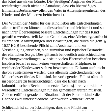
das Kind auswirken könnte. Die (streitigen) Angaben der Mutter
rechtfertigen auch nicht die Annahme, dass ein übermäßiges
Einischen/Bestimmenwollen des Vater in Alltagsgelegenheiten des
Kindes und der Mutter zu befürchten ist.
Der Wunsch der Mutter für das Kind lieber alle Entscheidungen
alleine treffen zu können, da dies schneller und leichter ist und so
nach ihrer Überzeugung bessere Entscheidungen für das Kind
getroffen werden, stellt keinen Grund dar, eine Alleinsorge aufrecht
zu erhalten. Anstrengungen und Belastungen, die durch die gem. §
1627
BGB
bestehende Pflicht zum Austausch und zur
Verständigung entstehen, sind zumutbar und typischer Bestandteil
der elterlichen Sorge. Dies gilt auch bei deutlich unterschiedlichen
Erziehungsvorstellungen, wie sie in vielen Elternschaften bestehen.
Insofern bedarf es auch keiner vorgeschalteten Prüfphase, in
welcher der Kindesvater sich zu beweisen hat. Es kann auch nicht
davon ausgegangen werden, dass alleinige Entscheidungen der
Mutter besser für das Kind sind. Im vorliegenden Fall ist nämlich
insbesondere zu berücksichtigen, dass die Eltern nach
kolumbianischem Recht in den ersten Lebensjahren von <kind>
wesentliche Entscheidungen für ihn gemeinsam treffen mussten.
Zudem eröffnet gerade die Binationalität der Eltern <kind> die
Chance zwei unterschiedliche Sichtweisen kennenzulernen.
Schließlich ist zu berücksichtigen, dass eine Pflicht zur