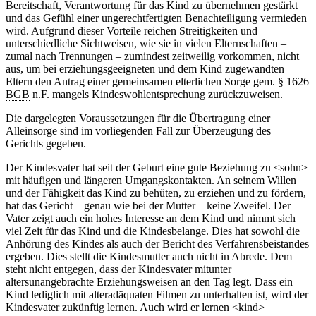
Bereitschaft, Verantwortung für das Kind zu übernehmen gestärkt
und das Gefühl einer ungerechtfertigten Benachteiligung vermieden
wird. Aufgrund dieser Vorteile reichen Streitigkeiten und
unterschiedliche Sichtweisen, wie sie in vielen Elternschaften –
zumal nach Trennungen – zumindest zeitweilig vorkommen, nicht
aus, um bei erziehungsgeeigneten und dem Kind zugewandten
Eltern den Antrag einer gemeinsamen elterlichen Sorge gem. § 1626
BGB
n.F. mangels Kindeswohlentsprechung zurückzuweisen.
Die dargelegten Voraussetzungen für die Übertragung einer
Alleinsorge sind im vorliegenden Fall zur Überzeugung des
Gerichts gegeben.
Der Kindesvater hat seit der Geburt eine gute Beziehung zu <sohn>
mit häufigen und längeren Umgangskontakten. An seinem Willen
und der Fähigkeit das Kind zu behüten, zu erziehen und zu fördern,
hat das Gericht – genau wie bei der Mutter – keine Zweifel. Der
Vater zeigt auch ein hohes Interesse an dem Kind und nimmt sich
viel Zeit für das Kind und die Kindesbelange. Dies hat sowohl die
Anhörung des Kindes als auch der Bericht des Verfahrensbeistandes
ergeben. Dies stellt die Kindesmutter auch nicht in Abrede. Dem
steht nicht entgegen, dass der Kindesvater mitunter
altersunangebrachte Erziehungsweisen an den Tag legt. Dass ein
Kind lediglich mit alteradäquaten Filmen zu unterhalten ist, wird der
Kindesvater zukünftig lernen. Auch wird er lernen <kind>