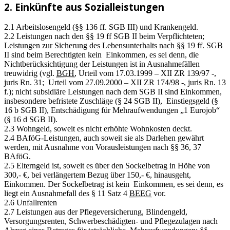
2. Einkünfte aus Sozialleistungen
2.1 Arbeitslosengeld (§§ 136 ff. SGB III) und Krankengeld.
2.2 Leistungen nach den §§ 19 ff SGB II beim Verpflichteten;
Leistungen zur Sicherung des Lebensunterhalts nach §§ 19 ff. SGB
II sind beim Berechtigten kein Einkommen, es sei denn, die
Nichtberücksichtigung der Leistungen ist in Ausnahmefällen
treuwidrig (vgl.
BGH
, Urteil vom 17.03.1999 – XII ZR 139/97 -,
juris Rn. 31; Urteil vom 27.09.2000 – XII ZR 174/98 -, juris Rn. 13
f.); nicht subsidiäre Leistungen nach dem SGB II sind Einkommen,
insbesondere befristete Zuschläge (§ 24 SGB II), Einstiegsgeld (§
16 b SGB II), Entschädigung für Mehraufwendungen „1 Eurojob“
(§ 16 d SGB II).
2.3 Wohngeld, soweit es nicht erhöhte Wohnkosten deckt.
2.4 BAföG-Leistungen, auch soweit sie als Darlehen gewährt
werden, mit Ausnahme von Vorausleistungen nach §§ 36, 37
BAföG.
2.5 Elterngeld ist, soweit es über den Sockelbetrag in Höhe von
300,- €, bei verlängertem Bezug über 150,- €, hinausgeht,
Einkommen. Der Sockelbetrag ist kein Einkommen, es sei denn, es
liegt ein Ausnahmefall des § 11 Satz 4
BEEG
vor.
2.6 Unfallrenten
2.7 Leistungen aus der Pflegeversicherung, Blindengeld,
Versorgungsrenten, Schwerbeschädigten- und Pflegezulagen nach