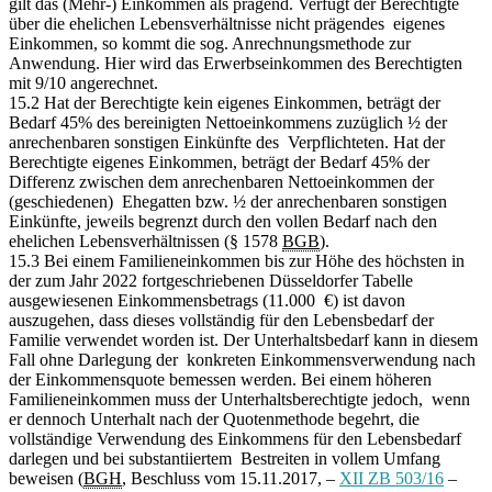
gilt das (Mehr-) Einkommen als prägend. Verfügt der Berechtigte
über die ehelichen Lebensverhältnisse nicht prägendes eigenes
Einkommen, so kommt die sog. Anrechnungsmethode zur
Anwendung. Hier wird das Erwerbseinkommen des Berechtigten
mit 9/10 angerechnet.
15.2 Hat der Berechtigte kein eigenes Einkommen, beträgt der
Bedarf 45% des bereinigten Nettoeinkommens zuzüglich ½ der
anrechenbaren sonstigen Einkünfte des Verpflichteten. Hat der
Berechtigte eigenes Einkommen, beträgt der Bedarf 45% der
Differenz zwischen dem anrechenbaren Nettoeinkommen der
(geschiedenen) Ehegatten bzw. ½ der anrechenbaren sonstigen
Einkünfte, jeweils begrenzt durch den vollen Bedarf nach den
ehelichen Lebensverhältnissen (§ 1578
BGB
).
15.3 Bei einem Familieneinkommen bis zur Höhe des höchsten in
der zum Jahr 2022 fortgeschriebenen Düsseldorfer Tabelle
ausgewiesenen Einkommensbetrags (11.000 €) ist davon
auszugehen, dass dieses vollständig für den Lebensbedarf der
Familie verwendet worden ist. Der Unterhaltsbedarf kann in diesem
Fall ohne Darlegung der konkreten Einkommensverwendung nach
der Einkommensquote bemessen werden. Bei einem höheren
Familieneinkommen muss der Unterhaltsberechtigte jedoch, wenn
er dennoch Unterhalt nach der Quotenmethode begehrt, die
vollständige Verwendung des Einkommens für den Lebensbedarf
darlegen und bei substantiiertem Bestreiten in vollem Umfang
beweisen (
BGH
, Beschluss vom 15.11.2017, –
XII ZB 503/16
–