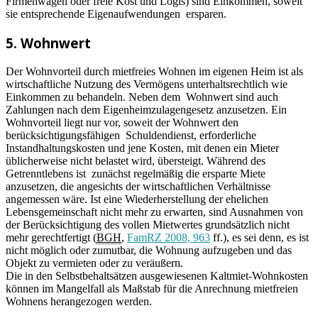
Firmenwagen oder freie Kost und Logis) sind Einkommen, soweit
sie entsprechende Eigenaufwendungen ersparen.
5. Wohnwert
Der Wohnvorteil durch mietfreies Wohnen im eigenen Heim ist als
wirtschaftliche Nutzung des Vermögens unterhaltsrechtlich wie
Einkommen zu behandeln. Neben dem Wohnwert sind auch
Zahlungen nach dem Eigenheimzulagengesetz anzusetzen. Ein
Wohnvorteil liegt nur vor, soweit der Wohnwert den
berücksichtigungsfähigen Schuldendienst, erforderliche
Instandhaltungskosten und jene Kosten, mit denen ein Mieter
üblicherweise nicht belastet wird, übersteigt. Während des
Getrenntlebens ist zunächst regelmäßig die ersparte Miete
anzusetzen, die angesichts der wirtschaftlichen Verhältnisse
angemessen wäre. Ist eine Wiederherstellung der ehelichen
Lebensgemeinschaft nicht mehr zu erwarten, sind Ausnahmen von
der Berücksichtigung des vollen Mietwertes grundsätzlich nicht
mehr gerechtfertigt (
BGH
,
FamRZ 2008, 963
ff.), es sei denn, es ist
nicht möglich oder zumutbar, die Wohnung aufzugeben und das
Objekt zu vermieten oder zu veräußern.
Die in den Selbstbehaltsätzen ausgewiesenen Kaltmiet-Wohnkosten
können im Mangelfall als Maßstab für die Anrechnung mietfreien
Wohnens herangezogen werden.