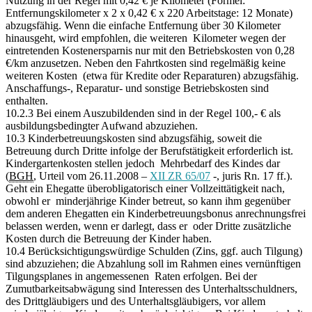
Nutzung in der Regel mit 0,42 € je Kilometer (Formel:
Entfernungskilometer x 2 x 0,42 € x 220 Arbeitstage: 12 Monate)
abzugsfähig. Wenn die einfache Entfernung über 30 Kilometer
hinausgeht, wird empfohlen, die weiteren Kilometer wegen der
eintretenden Kostenersparnis nur mit den Betriebskosten von 0,28
€/km anzusetzen. Neben den Fahrtkosten sind regelmäßig keine
weiteren Kosten (etwa für Kredite oder Reparaturen) abzugsfähig.
Anschaffungs-, Reparatur- und sonstige Betriebskosten sind
enthalten.
10.2.3 Bei einem Auszubildenden sind in der Regel 100,- € als
ausbildungsbedingter Aufwand abzuziehen.
10.3 Kinderbetreuungskosten sind abzugsfähig, soweit die
Betreuung durch Dritte infolge der Berufstätigkeit erforderlich ist.
Kindergartenkosten stellen jedoch Mehrbedarf des Kindes dar
(
BGH
, Urteil vom 26.11.2008 –
XII ZR 65/07
-, juris Rn. 17 ff.).
Geht ein Ehegatte überobligatorisch einer Vollzeittätigkeit nach,
obwohl er minderjährige Kinder betreut, so kann ihm gegenüber
dem anderen Ehegatten ein Kinderbetreuungsbonus anrechnungsfrei
belassen werden, wenn er darlegt, dass er oder Dritte zusätzliche
Kosten durch die Betreuung der Kinder haben.
10.4 Berücksichtigungswürdige Schulden (Zins, ggf. auch Tilgung)
sind abzuziehen; die Abzahlung soll im Rahmen eines vernünftigen
Tilgungsplanes in angemessenen Raten erfolgen. Bei der
Zumutbarkeitsabwägung sind Interessen des Unterhaltsschuldners,
des Drittgläubigers und des Unterhaltsgläubigers, vor allem