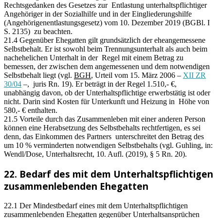
Rechtsgedanken des Gesetzes zur Entlastung unterhaltspflichtiger
Angehöriger in der Sozialhilfe und in der Eingliederungshilfe
(Angehörigenentlastungsgesetz) vom 10. Dezember 2019 (BGBl. I
S. 2135) zu beachten.
21.4 Gegenüber Ehegatten gilt grundsätzlich der eheangemessene
Selbstbehalt. Er ist sowohl beim Trennungsunterhalt als auch beim
nachehelichen Unterhalt in der Regel mit einem Betrag zu
bemessen, der zwischen dem angemessenen und dem notwendigen
Selbstbehalt liegt (vgl.
BGH
, Urteil vom 15. März 2006 –
XII ZR
30/04
–, juris Rn. 19). Er beträgt in der Regel 1.510,- €,
unabhängig davon, ob der Unterhaltspflichtige erwerbstätig ist oder
nicht. Darin sind Kosten für Unterkunft und Heizung in Höhe von
580,- € enthalten.
21.5 Vorteile durch das Zusammenleben mit einer anderen Person
können eine Herabsetzung des Selbstbehalts rechtfertigen, es sei
denn, das Einkommen des Partners unterschreitet den Betrag des
um 10 % verminderten notwendigen Selbstbehalts (vgl. Guhling, in:
Wendl/Dose, Unterhaltsrecht, 10. Aufl. (2019), § 5 Rn. 20).
22. Bedarf des mit dem Unterhaltspflichtigen
zusammenlebenden Ehegatten
22.1 Der Mindestbedarf eines mit dem Unterhaltspflichtigen
zusammenlebenden Ehegatten gegenüber Unterhaltsansprüchen