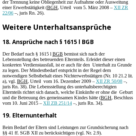
der Trennung keine Obliegenheit zur Aufnahme oder Ausweitung
einer Erwerbstätigkeit (
BGH
, Urteil vom 5. März 2008 –
XII ZR
22/06
–, juris Rn. 26).
Weitere Unterhaltsansprüche
18. Ansprüche nach § 1615 l BGB
Der Bedarf nach § 1615 l
BGB
bemisst sich nach der
Lebensstellung des betreuenden Elternteils. Erleidet dieser einen
konkreten Verdienstausfall, ist er auch für den Unterhalt zu Grunde
zu legen. Der Mindestbedarf entspricht in der Regel dem
notwendigen Selbstbehalt eines Nichterwerbstätigen (Nr. 10 21.2 lit.
a), vgl.
BGH
, Urteil vom 16. Dezember 2009 –
XII ZR 50/08
–,
juris Rn. 38). Die Lebensstellung des unterhaltsberechtigten
Elternteils richtet sich danach, welche Einkünfte er ohne die Geburt
und die Betreuung des gemeinsamen Kindes hätte (
BGH
, Beschluss
vom 10. Juni 2015 –
XII ZB 251/14
–, juris Rn. 34).
19. Elternunterhalt
Beim Bedarf der Eltern sind Leistungen zur Grundsicherung nach
§§ 41 ff. SGB XII zu berücksichtigen (vgl. Nr. 2.9).