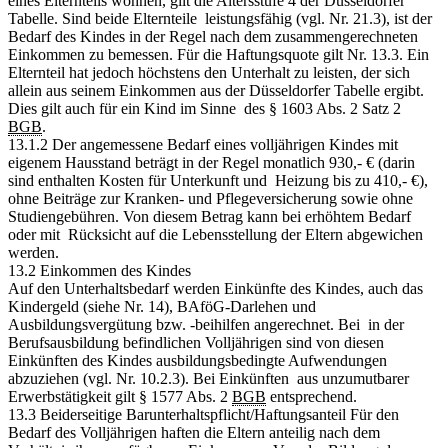
eines Elternteils wohnen, gilt die Altersstufe 4 der Düsseldorfer
Tabelle. Sind beide Elternteile leistungsfähig (vgl. Nr. 21.3), ist der
Bedarf des Kindes in der Regel nach dem zusammengerechneten
Einkommen zu bemessen. Für die Haftungsquote gilt Nr. 13.3. Ein
Elternteil hat jedoch höchstens den Unterhalt zu leisten, der sich
allein aus seinem Einkommen aus der Düsseldorfer Tabelle ergibt.
Dies gilt auch für ein Kind im Sinne des § 1603 Abs. 2 Satz 2
BGB
.
13.1.2 Der angemessene Bedarf eines volljährigen Kindes mit
eigenem Hausstand beträgt in der Regel monatlich 930,- € (darin
sind enthalten Kosten für Unterkunft und Heizung bis zu 410,- €),
ohne Beiträge zur Kranken- und Pflegeversicherung sowie ohne
Studiengebühren. Von diesem Betrag kann bei erhöhtem Bedarf
oder mit Rücksicht auf die Lebensstellung der Eltern abgewichen
werden.
13.2 Einkommen des Kindes
Auf den Unterhaltsbedarf werden Einkünfte des Kindes, auch das
Kindergeld (siehe Nr. 14), BAföG-Darlehen und
Ausbildungsvergütung bzw. -beihilfen angerechnet. Bei in der
Berufsausbildung befindlichen Volljährigen sind von diesen
Einkünften des Kindes ausbildungsbedingte Aufwendungen
abzuziehen (vgl. Nr. 10.2.3). Bei Einkünften aus unzumutbarer
Erwerbstätigkeit gilt § 1577 Abs. 2
BGB
entsprechend.
13.3 Beiderseitige Barunterhaltspflicht/Haftungsanteil Für den
Bedarf des Volljährigen haften die Eltern anteilig nach dem