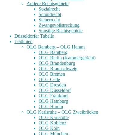
Andere Rechtsgebiete
Sozialrecht
Schuldrecht
Steuerrecht
Zwangsvollstreckung
Sonstige Rechtsgebiete
Düsseldorfer Tabelle
Leitlinien
OLG Bamberg – OLG Hamm
OLG Bamberg
OLG Berlin (Kammergericht)
OLG Brandenburg
OLG Braunschweig
OLG Bremen
OLG Celle
OLG Dresden
OLG Düsseldorf
OLG Frankfurt
OLG Hamburg
OLG Hamm
OLG Karlsruhe – OLG Zweibrücken
OLG Karlsruhe
OLG Koblenz
OLG Köln
OLG München