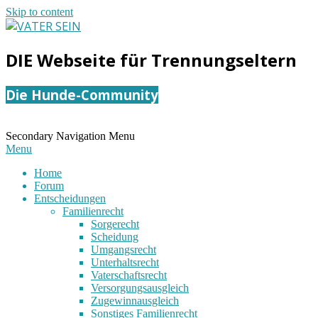
Skip to content
VATER
DIE Webseite für Trennungseltern
SEIN
Die Hunde-Community
Secondary Navigation Menu
Menu
Home
Forum
Entscheidungen
Familienrecht
Sorgerecht
Scheidung
Umgangsrecht
Unterhaltsrecht
Vaterschaftsrecht
Versorgungsausgleich
Zugewinnausgleich
Sonstiges Familienrecht