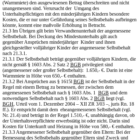
(Warmmiete) den ausgewiesenen Betrag überschreiten und nicht
unangemessen sind. Verursacht der Umgang des
Unterhaltspflichtigen mit den minderjährigen Kindern besondere
Kosten, die er nur unter Gefährdung seines Selbstbehalts aufbringen
könnte, kommt eine maßvolle Erhöhung in Betracht.
21.3 Im Übrigen gilt beim Verwandtenunterhalt der angemessene
Selbstbehalt. Bei Deckung des Mindestunterhalts gilt auch
gegenüber Ansprüchen minderjähriger Kinder und ihnen
gleichgestellter volljähriger Kinder der angemessene Selbstbehalt
nach 21.3.1.
21.3.1 Der Selbstbehalt beträgt gegenüber volljährigen Kindern, die
nicht gemäß § 1603 Abs. 2 Satz 2
BGB
privilegiert sind
(angemessener oder großer Selbstbehalt): 1.650,- €. Darin ist eine
Warmmiete in Höhe von 650,- € enthalten.
21.3.2 Bei Ansprüchen aus § 1615l
BGB
ist der Selbstbehalt in der
Regel mit einem Betrag zu bemessen, der zwischen dem
angemessenen Selbstbehalt nach § 1603 Abs. 1
BGB
und dem
notwendigen Selbstbehalt nach § 1603 Abs. 2
BGB
liegt (vgl.
BGH
, Urteil vom 1. Dezember 2004 – XII ZR 3/03 –, juris Rn. 18
ff.). Er entspricht damit dem eheangemessenen Selbstbehalt (vgl.
Nr. 21.4) und beträgt in der Regel 1.510,- €, unabhängig davon, ob
der Unterhaltsverpflichtete erwerbstätig ist oder nicht. Darin sind
Kosten für Unterkunft und Heizung in Höhe von 580,- € enthalten.
21.3.3 Angemessener Selbstbehalt gegenüber den Eltern: Bei der
Bemessung des Selbstbehalts gegenüber Eltern sind Zweck und