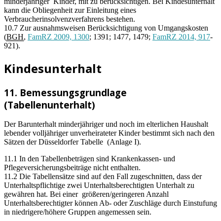
minderjähriger Kinder, mit zu berücksichtigen. Bei Kindesunterhalt
kann die Obliegenheit zur Einleitung eines
Verbraucherinsolvenzverfahrens bestehen.
10.7 Zur ausnahmsweisen Berücksichtigung von Umgangskosten
(
BGH
,
FamRZ 2009, 1300
; 1391; 1477, 1479;
FamRZ 2014, 917
-
921).
Kindesunterhalt
11. Bemessungsgrundlage
(Tabellenunterhalt)
Der Barunterhalt minderjähriger und noch im elterlichen Haushalt
lebender volljähriger unverheirateter Kinder bestimmt sich nach den
Sätzen der Düsseldorfer Tabelle (Anlage I).
11.1 In den Tabellenbeträgen sind Krankenkassen- und
Pflegeversicherungsbeiträge nicht enthalten.
11.2 Die Tabellensätze sind auf den Fall zugeschnitten, dass der
Unterhaltspflichtige zwei Unterhaltsberechtigten Unterhalt zu
gewähren hat. Bei einer größeren/geringeren Anzahl
Unterhaltsberechtigter können Ab- oder Zuschläge durch Einstufung
in niedrigere/höhere Gruppen angemessen sein.