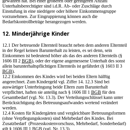
gewähren hat. Bei einer größeren oder geringeren Anzahl
Unterhaltsberechtigter sind i.d.R. Ab- oder Zuschläge durch
Einstufung in eine niedrigere oder höhere Einkommensgruppe
vorzunehmen. Zur Eingruppierung können auch die
Bedarfskontrollbeträge herangezogen werden.
12. Minderjährige Kinder
12.1 Der betreuende Elternteil braucht neben dem anderen Elternteil
in der Regel keinen Barunterhalt zu leisten, es sei denn, sein
Einkommen ist bedeutend höher als das des anderen Elternteils (§
1606 III 2
BGB
), oder der eigene angemessene Unterhalt des sonst
allein barunterhaltspflichtigen Elternteils ist gefährdet (§ 1603 II 3
BGB
).
12.2 Einkommen des Kindes wird bei beiden Eltern hälftig
angerechnet. Zum Kindergeld vgl. Ziffer 14. 12.3 Sind bei
auswärtiger Unterbringung beide Eltern zum Barunterhalt
verpflichtet, haften sie anteilig nach § 1606 III 1
BGB
für den
Gesamtbedarf (vgl. Nr. 13.3). Der Verteilungsschlüssel kann unter
Berücksichtigung des Betreuungsaufwandes wertend verändert
werden.
12.4 Kosten für Kindergärten und vergleichbare Betreuungsformen
(ohne Verpflegungskosten) sind Mehrbedarf des Kindes. Bei
Zusatzbedarf (Prozesskostenvorschuss, Mehrbedarf, Sonderbedarf)
gilt § 1606 III 1
BGB
(vgl. Nr. 13.3).