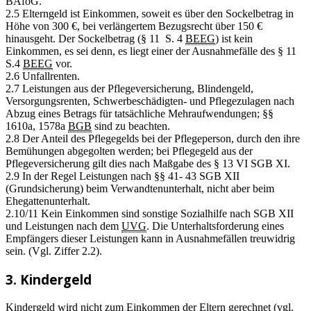
BAföG.
2.5 Elterngeld ist Einkommen, soweit es über den Sockelbetrag in
Höhe von 300 €, bei verlängertem Bezugsrecht über 150 €
hinausgeht. Der Sockelbetrag (§ 11 S. 4
BEEG
) ist kein
Einkommen, es sei denn, es liegt einer der Ausnahmefälle des § 11
S.4
BEEG
vor.
2.6 Unfallrenten.
2.7 Leistungen aus der Pflegeversicherung, Blindengeld,
Versorgungsrenten, Schwerbeschädigten- und Pflegezulagen nach
Abzug eines Betrags für tatsächliche Mehraufwendungen; §§
1610a, 1578a
BGB
sind zu beachten.
2.8 Der Anteil des Pflegegelds bei der Pflegeperson, durch den ihre
Bemühungen abgegolten werden; bei Pflegegeld aus der
Pflegeversicherung gilt dies nach Maßgabe des § 13 VI SGB XI.
2.9 In der Regel Leistungen nach §§ 41- 43 SGB XII
(Grundsicherung) beim Verwandtenunterhalt, nicht aber beim
Ehegattenunterhalt.
2.10/11 Kein Einkommen sind sonstige Sozialhilfe nach SGB XII
und Leistungen nach dem
UVG
. Die Unterhaltsforderung eines
Empfängers dieser Leistungen kann in Ausnahmefällen treuwidrig
sein. (Vgl. Ziffer 2.2).
3. Kindergeld
Kindergeld wird nicht zum Einkommen der Eltern gerechnet (vgl.