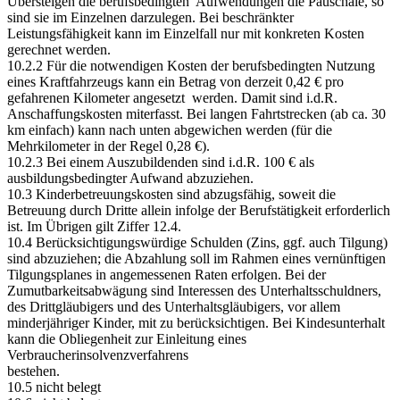
Übersteigen die berufsbedingten Aufwendungen die Pauschale, so
sind sie im Einzelnen darzulegen. Bei beschränkter
Leistungsfähigkeit kann im Einzelfall nur mit konkreten Kosten
gerechnet werden.
10.2.2 Für die notwendigen Kosten der berufsbedingten Nutzung
eines Kraftfahrzeugs kann ein Betrag von derzeit 0,42 € pro
gefahrenen Kilometer angesetzt werden. Damit sind i.d.R.
Anschaffungskosten miterfasst. Bei langen Fahrtstrecken (ab ca. 30
km einfach) kann nach unten abgewichen werden (für die
Mehrkilometer in der Regel 0,28 €).
10.2.3 Bei einem Auszubildenden sind i.d.R. 100 € als
ausbildungsbedingter Aufwand abzuziehen.
10.3 Kinderbetreuungskosten sind abzugsfähig, soweit die
Betreuung durch Dritte allein infolge der Berufstätigkeit erforderlich
ist. Im Übrigen gilt Ziffer 12.4.
10.4 Berücksichtigungswürdige Schulden (Zins, ggf. auch Tilgung)
sind abzuziehen; die Abzahlung soll im Rahmen eines vernünftigen
Tilgungsplanes in angemessenen Raten erfolgen. Bei der
Zumutbarkeitsabwägung sind Interessen des Unterhaltsschuldners,
des Drittgläubigers und des Unterhaltsgläubigers, vor allem
minderjähriger Kinder, mit zu berücksichtigen. Bei Kindesunterhalt
kann die Obliegenheit zur Einleitung eines
Verbraucherinsolvenzverfahrens
bestehen.
10.5 nicht belegt