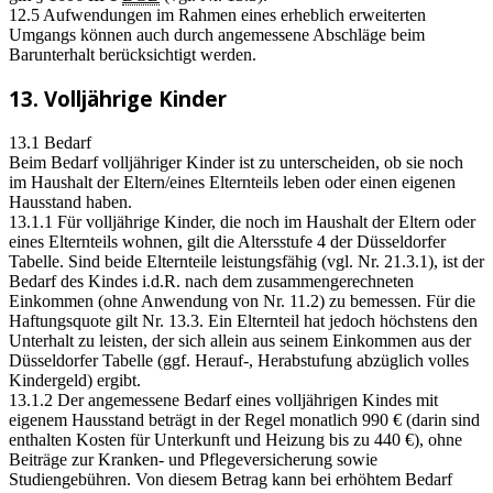
12.5 Aufwendungen im Rahmen eines erheblich erweiterten
Umgangs können auch durch angemessene Abschläge beim
Barunterhalt berücksichtigt werden.
13. Volljährige Kinder
13.1 Bedarf
Beim Bedarf volljähriger Kinder ist zu unterscheiden, ob sie noch
im Haushalt der Eltern/eines Elternteils leben oder einen eigenen
Hausstand haben.
13.1.1 Für volljährige Kinder, die noch im Haushalt der Eltern oder
eines Elternteils wohnen, gilt die Altersstufe 4 der Düsseldorfer
Tabelle. Sind beide Elternteile leistungsfähig (vgl. Nr. 21.3.1), ist der
Bedarf des Kindes i.d.R. nach dem zusammengerechneten
Einkommen (ohne Anwendung von Nr. 11.2) zu bemessen. Für die
Haftungsquote gilt Nr. 13.3. Ein Elternteil hat jedoch höchstens den
Unterhalt zu leisten, der sich allein aus seinem Einkommen aus der
Düsseldorfer Tabelle (ggf. Herauf-, Herabstufung abzüglich volles
Kindergeld) ergibt.
13.1.2 Der angemessene Bedarf eines volljährigen Kindes mit
eigenem Hausstand beträgt in der Regel monatlich 990 € (darin sind
enthalten Kosten für Unterkunft und Heizung bis zu 440 €), ohne
Beiträge zur Kranken- und Pflegeversicherung sowie
Studiengebühren. Von diesem Betrag kann bei erhöhtem Bedarf