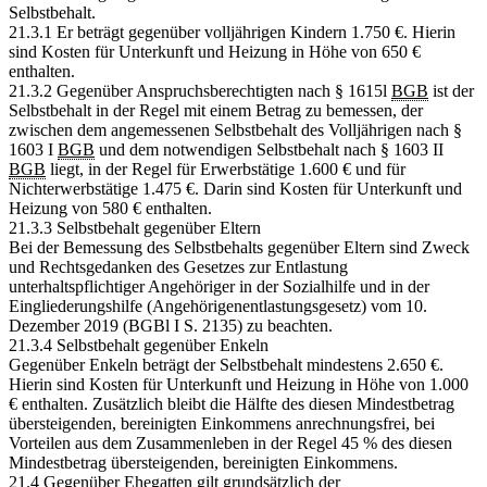
Selbstbehalt.
21.3.1 Er beträgt gegenüber volljährigen Kindern 1.750 €. Hierin
sind Kosten für Unterkunft und Heizung in Höhe von 650 €
enthalten.
21.3.2 Gegenüber Anspruchsberechtigten nach § 1615l
BGB
ist der
Selbstbehalt in der Regel mit einem Betrag zu bemessen, der
zwischen dem angemessenen Selbstbehalt des Volljährigen nach §
1603 I
BGB
und dem notwendigen Selbstbehalt nach § 1603 II
BGB
liegt, in der Regel für Erwerbstätige 1.600 € und für
Nichterwerbstätige 1.475 €. Darin sind Kosten für Unterkunft und
Heizung von 580 € enthalten.
21.3.3 Selbstbehalt gegenüber Eltern
Bei der Bemessung des Selbstbehalts gegenüber Eltern sind Zweck
und Rechtsgedanken des Gesetzes zur Entlastung
unterhaltspflichtiger Angehöriger in der Sozialhilfe und in der
Eingliederungshilfe (Angehörigenentlastungsgesetz) vom 10.
Dezember 2019 (BGBl I S. 2135) zu beachten.
21.3.4 Selbstbehalt gegenüber Enkeln
Gegenüber Enkeln beträgt der Selbstbehalt mindestens 2.650 €.
Hierin sind Kosten für Unterkunft und Heizung in Höhe von 1.000
€ enthalten. Zusätzlich bleibt die Hälfte des diesen Mindestbetrag
übersteigenden, bereinigten Einkommens anrechnungsfrei, bei
Vorteilen aus dem Zusammenleben in der Regel 45 % des diesen
Mindestbetrag übersteigenden, bereinigten Einkommens.
21.4 Gegenüber Ehegatten gilt grundsätzlich der