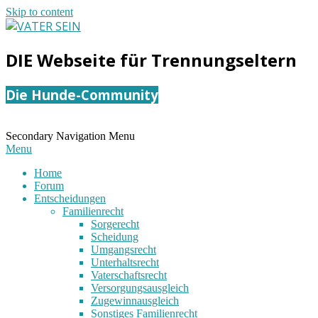
Skip to content
VATER
DIE Webseite für Trennungseltern
SEIN
Die Hunde-Community
Secondary Navigation Menu
Menu
Home
Forum
Entscheidungen
Familienrecht
Sorgerecht
Scheidung
Umgangsrecht
Unterhaltsrecht
Vaterschaftsrecht
Versorgungsausgleich
Zugewinnausgleich
Sonstiges Familienrecht