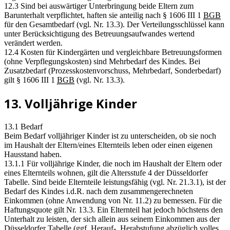
12.3 Sind bei auswärtiger Unterbringung beide Eltern zum
Barunterhalt verpflichtet, haften sie anteilig nach § 1606 III 1
BGB
für den Gesamtbedarf (vgl. Nr. 13.3). Der Verteilungsschlüssel kann
unter Berücksichtigung des Betreuungsaufwandes wertend
verändert werden.
12.4 Kosten für Kindergärten und vergleichbare Betreuungsformen
(ohne Verpflegungskosten) sind Mehrbedarf des Kindes. Bei
Zusatzbedarf (Prozesskostenvorschuss, Mehrbedarf, Sonderbedarf)
gilt § 1606 III 1
BGB
(vgl. Nr. 13.3).
13. Volljährige Kinder
13.1 Bedarf
Beim Bedarf volljähriger Kinder ist zu unterscheiden, ob sie noch
im Haushalt der Eltern/eines Elternteils leben oder einen eigenen
Hausstand haben.
13.1.1 Für volljährige Kinder, die noch im Haushalt der Eltern oder
eines Elternteils wohnen, gilt die Altersstufe 4 der Düsseldorfer
Tabelle. Sind beide Elternteile leistungsfähig (vgl. Nr. 21.3.1), ist der
Bedarf des Kindes i.d.R. nach dem zusammengerechneten
Einkommen (ohne Anwendung von Nr. 11.2) zu bemessen. Für die
Haftungsquote gilt Nr. 13.3. Ein Elternteil hat jedoch höchstens den
Unterhalt zu leisten, der sich allein aus seinem Einkommen aus der
Düsseldorfer Tabelle (ggf. Herauf-, Herabstufung abzüglich volles