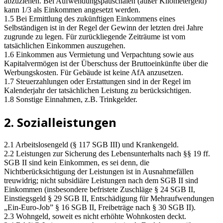
abzuziehen. Bei Aufwendungspauschalen (außer Kilometergeld)
kann 1/3 als Einkommen angesetzt werden.
1.5 Bei Ermittlung des zukünftigen Einkommens eines
Selbständigen ist in der Regel der Gewinn der letzten drei Jahre
zugrunde zu legen. Für zurückliegende Zeiträume ist vom
tatsächlichen Einkommen auszugehen.
1.6 Einkommen aus Vermietung und Verpachtung sowie aus
Kapitalvermögen ist der Überschuss der Bruttoeinkünfte über die
Werbungskosten. Für Gebäude ist keine AfA anzusetzen.
1.7 Steuerzahlungen oder Erstattungen sind in der Regel im
Kalenderjahr der tatsächlichen Leistung zu berücksichtigen.
1.8 Sonstige Einnahmen, z.B. Trinkgelder.
2. Sozialleistungen
2.1 Arbeitslosengeld (§ 117 SGB III) und Krankengeld.
2.2 Leistungen zur Sicherung des Lebensunterhalts nach §§ 19 ff.
SGB II sind kein Einkommen, es sei denn, die
Nichtberücksichtigung der Leistungen ist in Ausnahmefällen
treuwidrig; nicht subsidiäre Leistungen nach dem SGB II sind
Einkommen (insbesondere befristete Zuschläge § 24 SGB II,
Einstiegsgeld § 29 SGB II, Entschädigung für Mehraufwendungen
„Ein-Euro-Job” § 16 SGB II, Freibeträge nach § 30 SGB II).
2.3 Wohngeld, soweit es nicht erhöhte Wohnkosten deckt.