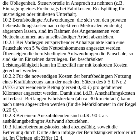
die Obliegenheit, Steuervorteile in Anspruch zu nehmen (z.B.
Eintragung eines Freibetrags bei Fahrtkosten, Realsplitting für
unstreitigen oder titulierten Unterhalt).
10.2 Berufsbedingte Aufwendungen, die sich von den privaten
Lebenshaltungskosten nach objektiven Merkmalen eindeutig
abgrenzen lassen, sind im Rahmen des Angemessenen vom
Nettoeinkommen aus unselbständiger Arbeit abzuziehen.
10.2.1 Bei Vorliegen entsprechender Anhaltspunkte kann eine
Pauschale von 5 % des Nettoeinkommens angesetzt werden.
Übersteigen die berufsbedingten Aufwendungen die Pauschale, so
sind sie im Einzelnen darzulegen. Bei beschränkter
Leistungsfähigkeit kann im Einzelfall nur mit konkreten Kosten
gerechnet werden.
10.2.2 Für die notwendigen Kosten der berufsbedingten Nutzung
eines Kraftfahrzeugs kann der nach den Sätzen des § 5 II Nr. 2
JVEG anzuwendende Betrag (derzeit 0,30 €) pro gefahrenen
Kilometer angesetzt werden. Damit sind i.d.R. Anschaffungskosten
mit erfasst. Bei langen Fahrtstrecken (ab ca. 30 km einfach) kann
nach unten abgewichen werden (für die Mehrkilometer in der Regel
0,20 €).
10.2.3 Bei einem Auszubildenden sind i.d.R. 90 € als
ausbildungsbedingter Aufwand abzuziehen.
10.3 Kinderbetreuungskosten sind abzugsfähig, soweit die
Betreuung durch Dritte allein infolge der Berufstätigkeit erforderlich
ist. Im Übrigen gilt Ziffer 12.4.