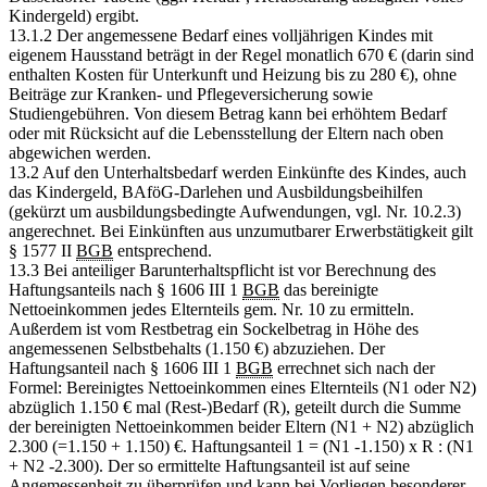
Kindergeld) ergibt.
13.1.2 Der angemessene Bedarf eines volljährigen Kindes mit
eigenem Hausstand beträgt in der Regel monatlich 670 € (darin sind
enthalten Kosten für Unterkunft und Heizung bis zu 280 €), ohne
Beiträge zur Kranken- und Pflegeversicherung sowie
Studiengebühren. Von diesem Betrag kann bei erhöhtem Bedarf
oder mit Rücksicht auf die Lebensstellung der Eltern nach oben
abgewichen werden.
13.2 Auf den Unterhaltsbedarf werden Einkünfte des Kindes, auch
das Kindergeld, BAföG-Darlehen und Ausbildungsbeihilfen
(gekürzt um ausbildungsbedingte Aufwendungen, vgl. Nr. 10.2.3)
angerechnet. Bei Einkünften aus unzumutbarer Erwerbstätigkeit gilt
§ 1577 II
BGB
entsprechend.
13.3 Bei anteiliger Barunterhaltspflicht ist vor Berechnung des
Haftungsanteils nach § 1606 III 1
BGB
das bereinigte
Nettoeinkommen jedes Elternteils gem. Nr. 10 zu ermitteln.
Außerdem ist vom Restbetrag ein Sockelbetrag in Höhe des
angemessenen Selbstbehalts (1.150 €) abzuziehen. Der
Haftungsanteil nach § 1606 III 1
BGB
errechnet sich nach der
Formel: Bereinigtes Nettoeinkommen eines Elternteils (N1 oder N2)
abzüglich 1.150 € mal (Rest-)Bedarf (R), geteilt durch die Summe
der bereinigten Nettoeinkommen beider Eltern (N1 + N2) abzüglich
2.300 (=1.150 + 1.150) €. Haftungsanteil 1 = (N1 -1.150) x R : (N1
+ N2 -2.300). Der so ermittelte Haftungsanteil ist auf seine
Angemessenheit zu überprüfen und kann bei Vorliegen besonderer