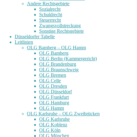
Andere Rechtsgebiete
Sozialrecht
Schuldrecht
Steuerrecht
Zwangsvollstreckung
Sonstige Rechtsgebiete
Düsseldorfer Tabelle
Leitlinien
OLG Bamberg – OLG Hamm
OLG Bamberg
OLG Berlin (Kammergericht)
OLG Brandenburg
OLG Braunschweig
OLG Bremen
OLG Celle
OLG Dresden
OLG Düsseldorf
OLG Frankfurt
OLG Hamburg
OLG Hamm
OLG Karlsruhe – OLG Zweibrücken
OLG Karlsruhe
OLG Koblenz
OLG Köln
OLG München