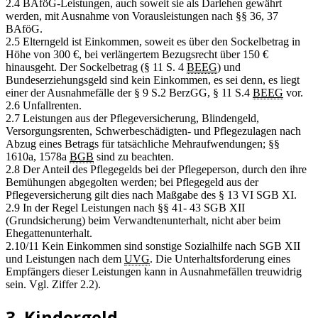
2.4 BAföG-Leistungen, auch soweit sie als Darlehen gewährt
werden, mit Ausnahme von Vorausleistungen nach §§ 36, 37
BAföG.
2.5 Elterngeld ist Einkommen, soweit es über den Sockelbetrag in
Höhe von 300 €, bei verlängertem Bezugsrecht über 150 €
hinausgeht. Der Sockelbetrag (§ 11 S. 4
BEEG
) und
Bundeserziehungsgeld sind kein Einkommen, es sei denn, es liegt
einer der Ausnahmefälle der § 9 S.2 BerzGG, § 11 S.4
BEEG
vor.
2.6 Unfallrenten.
2.7 Leistungen aus der Pflegeversicherung, Blindengeld,
Versorgungsrenten, Schwerbeschädigten- und Pflegezulagen nach
Abzug eines Betrags für tatsächliche Mehraufwendungen; §§
1610a, 1578a
BGB
sind zu beachten.
2.8 Der Anteil des Pflegegelds bei der Pflegeperson, durch den ihre
Bemühungen abgegolten werden; bei Pflegegeld aus der
Pflegeversicherung gilt dies nach Maßgabe des § 13 VI SGB XI.
2.9 In der Regel Leistungen nach §§ 41- 43 SGB XII
(Grundsicherung) beim Verwandtenunterhalt, nicht aber beim
Ehegattenunterhalt.
2.10/11 Kein Einkommen sind sonstige Sozialhilfe nach SGB XII
und Leistungen nach dem
UVG
. Die Unterhaltsforderung eines
Empfängers dieser Leistungen kann in Ausnahmefällen treuwidrig
sein. Vgl. Ziffer 2.2).
3. Kindergeld