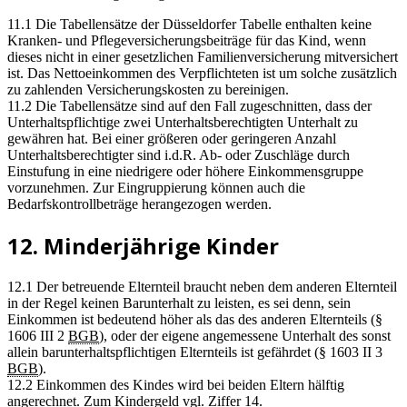
11.1 Die Tabellensätze der Düsseldorfer Tabelle enthalten keine
Kranken- und Pflegeversicherungsbeiträge für das Kind, wenn
dieses nicht in einer gesetzlichen Familienversicherung mitversichert
ist. Das Nettoeinkommen des Verpflichteten ist um solche zusätzlich
zu zahlenden Versicherungskosten zu bereinigen.
11.2 Die Tabellensätze sind auf den Fall zugeschnitten, dass der
Unterhaltspflichtige zwei Unterhaltsberechtigten Unterhalt zu
gewähren hat. Bei einer größeren oder geringeren Anzahl
Unterhaltsberechtigter sind i.d.R. Ab- oder Zuschläge durch
Einstufung in eine niedrigere oder höhere Einkommensgruppe
vorzunehmen. Zur Eingruppierung können auch die
Bedarfskontrollbeträge herangezogen werden.
12. Minderjährige Kinder
12.1 Der betreuende Elternteil braucht neben dem anderen Elternteil
in der Regel keinen Barunterhalt zu leisten, es sei denn, sein
Einkommen ist bedeutend höher als das des anderen Elternteils (§
1606 III 2
BGB
), oder der eigene angemessene Unterhalt des sonst
allein barunterhaltspflichtigen Elternteils ist gefährdet (§ 1603 II 3
BGB
).
12.2 Einkommen des Kindes wird bei beiden Eltern hälftig
angerechnet. Zum Kindergeld vgl. Ziffer 14.