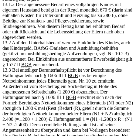
13.1.2 Der angemessene Bedarf eines volljährigen Kindes mit
eigenem Hausstand beträgt in der Regel monatlich 670 € (darin sind
enthalten Kosten für Unterkunft und Heizung bis zu 280 €), ohne
Beiträge zur Kranken- und Pflegeversicherung sowie
Studiengebühren. Von diesem Betrag kann bei erhöhtem Bedarf
oder mit Rücksicht auf die Lebensstellung der Eltern nach oben
abgewichen werden.
13.2 Auf den Unterhaltsbedarf werden Einkünfte des Kindes, auch
das Kindergeld, BAföG-Darlehen und Ausbildungsbeihilfen
(gekürzt um ausbildungsbedingte Aufwendungen, vgl. Nr. 10.2.3)
angerechnet. Bei Einkünften aus unzumutbarer Erwerbstätigkeit gilt
§ 1577 II
BGB
entsprechend.
13.3 Bei anteiliger Barunterhaltspflicht ist vor Berechnung des
Haftungsanteils nach § 1606 III 1
BGB
das bereinigte
Nettoeinkommen jedes Elternteils gem. Nr. 10 zu ermitteln.
Außerdem ist vom Restbetrag ein Sockelbetrag in Höhe des
angemessenen Selbstbehalts (1.200 €) abzuziehen. Der
Haftungsanteil nach § 1606 III 1
BGB
errechnet sich nach der
Formel: Bereinigtes Nettoeinkommen eines Elternteils (N1 oder N2)
abzüglich 1.200 € mal (Rest-)Bedarf (R), geteilt durch die Summe
der bereinigten Nettoeinkommen beider Eltern (N1 + N2) abzüglich
2.400 (=1.200 + 1.200) €. Haftungsanteil 1 = (N1 -1.200) x R : (N1
+ N2 -2.400). Der so ermittelte Haftungsanteil ist auf seine
Angemessenheit zu überprüfen und kann bei Vorliegen besonderer
Umstände (z.B. behindertes Kind) wertend verändert werden. Bei