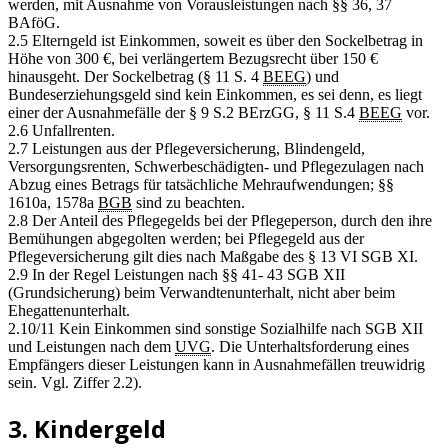
werden, mit Ausnahme von Vorausleistungen nach §§ 36, 37
BAföG.
2.5 Elterngeld ist Einkommen, soweit es über den Sockelbetrag in
Höhe von 300 €, bei verlängertem Bezugsrecht über 150 €
hinausgeht. Der Sockelbetrag (§ 11 S. 4
BEEG
) und
Bundeserziehungsgeld sind kein Einkommen, es sei denn, es liegt
einer der Ausnahmefälle der § 9 S.2 BErzGG, § 11 S.4
BEEG
vor.
2.6 Unfallrenten.
2.7 Leistungen aus der Pflegeversicherung, Blindengeld,
Versorgungsrenten, Schwerbeschädigten- und Pflegezulagen nach
Abzug eines Betrags für tatsächliche Mehraufwendungen; §§
1610a, 1578a
BGB
sind zu beachten.
2.8 Der Anteil des Pflegegelds bei der Pflegeperson, durch den ihre
Bemühungen abgegolten werden; bei Pflegegeld aus der
Pflegeversicherung gilt dies nach Maßgabe des § 13 VI SGB XI.
2.9 In der Regel Leistungen nach §§ 41- 43 SGB XII
(Grundsicherung) beim Verwandtenunterhalt, nicht aber beim
Ehegattenunterhalt.
2.10/11 Kein Einkommen sind sonstige Sozialhilfe nach SGB XII
und Leistungen nach dem
UVG
. Die Unterhaltsforderung eines
Empfängers dieser Leistungen kann in Ausnahmefällen treuwidrig
sein. Vgl. Ziffer 2.2).
3. Kindergeld