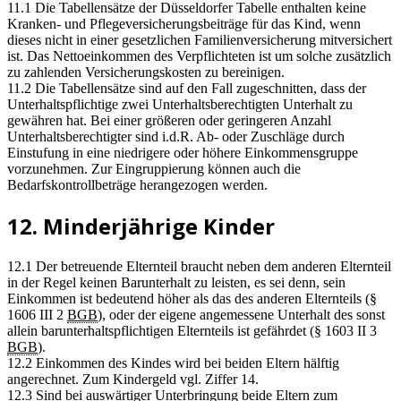
11.1 Die Tabellensätze der Düsseldorfer Tabelle enthalten keine
Kranken- und Pflegeversicherungsbeiträge für das Kind, wenn
dieses nicht in einer gesetzlichen Familienversicherung mitversichert
ist. Das Nettoeinkommen des Verpflichteten ist um solche zusätzlich
zu zahlenden Versicherungskosten zu bereinigen.
11.2 Die Tabellensätze sind auf den Fall zugeschnitten, dass der
Unterhaltspflichtige zwei Unterhaltsberechtigten Unterhalt zu
gewähren hat. Bei einer größeren oder geringeren Anzahl
Unterhaltsberechtigter sind i.d.R. Ab- oder Zuschläge durch
Einstufung in eine niedrigere oder höhere Einkommensgruppe
vorzunehmen. Zur Eingruppierung können auch die
Bedarfskontrollbeträge herangezogen werden.
12. Minderjährige Kinder
12.1 Der betreuende Elternteil braucht neben dem anderen Elternteil
in der Regel keinen Barunterhalt zu leisten, es sei denn, sein
Einkommen ist bedeutend höher als das des anderen Elternteils (§
1606 III 2
BGB
), oder der eigene angemessene Unterhalt des sonst
allein barunterhaltspflichtigen Elternteils ist gefährdet (§ 1603 II 3
BGB
).
12.2 Einkommen des Kindes wird bei beiden Eltern hälftig
angerechnet. Zum Kindergeld vgl. Ziffer 14.
12.3 Sind bei auswärtiger Unterbringung beide Eltern zum