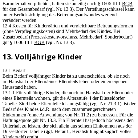
Barunterhalt verpflichtet, haften sie anteilig nach § 1606 III 1
BGB
für den Gesamtbedarf (vgl. Nr. 13.3). Der Verteilungsschlüssel kann
unter Berücksichtigung des Betreuungsaufwandes wertend
verändert werden.
12.4 Kosten für Kindergärten und vergleichbare Betreuungsformen
(ohne Verpflegungskosten) sind Mehrbedarf des Kindes. Bei
Zusatzbedarf (Prozesskostenvorschuss, Mehrbedarf, Sonderbedarf)
gilt § 1606 III 1
BGB
(vgl. Nr. 13.3).
13. Volljährige Kinder
13.1 Bedarf
Beim Bedarf volljähriger Kinder ist zu unterscheiden, ob sie noch
im Haushalt der Eltern/eines Elternteils leben oder einen eigenen
Hausstand haben.
13.1.1 Für volljährige Kinder, die noch im Haushalt der Eltern oder
eines Elternteils wohnen, gilt die Altersstufe 4 der Düsseldorfer
Tabelle. Sind beide Elternteile leistungsfähig (vgl. Nr. 21.3.1), ist der
Bedarf des Kindes i.d.R. nach dem zusammengerechneten
Einkommen (ohne Anwendung von Nr. 11.2) zu bemessen. Für die
Haftungsquote gilt Nr. 13.3. Ein Elternteil hat jedoch höchstens den
Unterhalt zu leisten, der sich allein aus seinem Einkommen aus der
Düsseldorfer Tabelle (ggf. Herauf-, Herabstufung abzüglich volles
Kindergeld) ergibt.