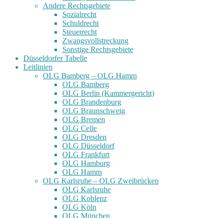
Andere Rechtsgebiete
Sozialrecht
Schuldrecht
Steuerrecht
Zwangsvollstreckung
Sonstige Rechtsgebiete
Düsseldorfer Tabelle
Leitlinien
OLG Bamberg – OLG Hamm
OLG Bamberg
OLG Berlin (Kammergericht)
OLG Brandenburg
OLG Braunschweig
OLG Bremen
OLG Celle
OLG Dresden
OLG Düsseldorf
OLG Frankfurt
OLG Hamburg
OLG Hamm
OLG Karlsruhe – OLG Zweibrücken
OLG Karlsruhe
OLG Koblenz
OLG Köln
OLG München