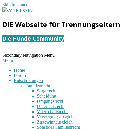
Skip to content
VATER
DIE Webseite für Trennungseltern
SEIN
Die Hunde-Community
Secondary Navigation Menu
Menu
Home
Forum
Entscheidungen
Familienrecht
Sorgerecht
Scheidung
Umgangsrecht
Unterhaltsrecht
Vaterschaftsrecht
Versorgungsausgleich
Zugewinnausgleich
Sonstiges Familienrecht