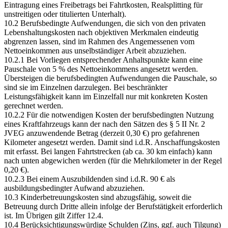
Eintragung eines Freibetrags bei Fahrtkosten, Realsplitting für
unstreitigen oder titulierten Unterhalt).
10.2 Berufsbedingte Aufwendungen, die sich von den privaten
Lebenshaltungskosten nach objektiven Merkmalen eindeutig
abgrenzen lassen, sind im Rahmen des Angemessenen vom
Nettoeinkommen aus unselbständiger Arbeit abzuziehen.
10.2.1 Bei Vorliegen entsprechender Anhaltspunkte kann eine
Pauschale von 5 % des Nettoeinkommens angesetzt werden.
Übersteigen die berufsbedingten Aufwendungen die Pauschale, so
sind sie im Einzelnen darzulegen. Bei beschränkter
Leistungsfähigkeit kann im Einzelfall nur mit konkreten Kosten
gerechnet werden.
10.2.2 Für die notwendigen Kosten der berufsbedingten Nutzung
eines Kraftfahrzeugs kann der nach den Sätzen des § 5 II Nr. 2
JVEG anzuwendende Betrag (derzeit 0,30 €) pro gefahrenen
Kilometer angesetzt werden. Damit sind i.d.R. Anschaffungskosten
mit erfasst. Bei langen Fahrtstrecken (ab ca. 30 km einfach) kann
nach unten abgewichen werden (für die Mehrkilometer in der Regel
0,20 €).
10.2.3 Bei einem Auszubildenden sind i.d.R. 90 € als
ausbildungsbedingter Aufwand abzuziehen.
10.3 Kinderbetreuungskosten sind abzugsfähig, soweit die
Betreuung durch Dritte allein infolge der Berufstätigkeit erforderlich
ist. Im Übrigen gilt Ziffer 12.4.
10.4 Berücksichtigungswürdige Schulden (Zins, ggf. auch Tilgung)