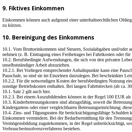
9. Fiktives Einkommen
Einkommen können auch aufgrund einer unterhaltsrechtlichen Obliege
zu kürzen.
10. Bereinigung des Einkommens
10.1. Vom Bruttoeinkommen sind Steuern, Sozialabgaben und/oder an
nehmen (z. B. Eintragung eines Freibetrages bei Fahrtkosten oder für u
10.2. Berufsbedingte Aufwendungen, die sich von den privaten Leb
unselbstständiger Arbeit abzuziehen.
10.2.1. Bei Vorliegen entsprechender Anhaltspunkte kann eine Pau
Pauschale, so sind sie im Einzelnen darzulegen. Bei beschränkter Leis
10.2.2. Für die notwendigen Kosten der berufsbedingten Nutzung ein
sonstige Betriebskosten enthalten. Bei langen Fahrtstrecken (ab ca.
10.1. Satz 2 gilt auch hier.
10.2.3. Bei einem Auszubildenden können in der Regel 100 EUR al
10.3. Kinderbetreuungskosten sind abzugsfähig, soweit die Betreuung 
Kindergartens oder einer vergleichbaren Betreuungseinrichtung; diese
10.4. Zins- und Tilgungsraten für berücksichtigungsfähige Schulden 
Einkommen vermindern. Bei der Bedarfsermittlung für den Trennungsun
Vermögensbildung zugutekommen, in der Regel unberücksichtigt, sowei
Verbraucherinsolvenzverfahrens bestehen.