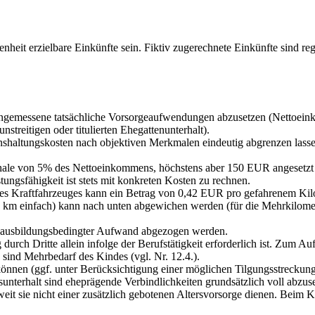
nheit erzielbare Einkünfte sein. Fiktiv zugerechnete Einkünfte sind 
gemessene tatsächliche Vorsorgeaufwendungen abzusetzen (Nettoeinkom
nstreitigen oder titulierten Ehegattenunterhalt).
enshaltungskosten nach objektiven Merkmalen eindeutig abgrenzen l
schale von 5% des Nettoeinkommens, höchstens aber 150 EUR angesetzt
tungsfähigkeit ist stets mit konkreten Kosten zu rechnen.
es Kraftfahrzeuges kann ein Betrag von 0,42 EUR pro gefahrenem Kilo
 30 km einfach) kann nach unten abgewichen werden (für die Mehrkilome
s ausbildungsbedingter Aufwand abgezogen werden.
durch Dritte allein infolge der Berufstätigkeit erforderlich ist. Zum A
 sind Mehrbedarf des Kindes (vgl. Nr. 12.4.).
können (ggf. unter Berücksichtigung einer möglichen Tilgungsstreckun
terhalt sind eheprägende Verbindlichkeiten grundsätzlich voll abzuset
t sie nicht einer zusätzlich gebotenen Altersvorsorge dienen. Beim Ki