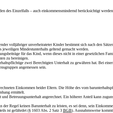
n des Einzelfalls – auch einkommensmindernd berücksichtigt werden
ender volljähriger unverheirateter Kinder bestimmt sich nach den Sätzen
es jeweiligen Mindestunterhalts geltend gemacht werden.
ungsbeiträge für das Kind, wenn dieses nicht in einer gesetzlichen Fa
ten zu bereinigen.
terhaltspflichtige zwei Berechtigten Unterhalt zu gewähren hat. Bei ein
mensgruppen angemessen sein.
hneten Einkommen beider Eltern. Die Höhe des vom barunterhaltspflic
hang ermittelt.
 und Betreuungsunterhalt angerechnet. Ein höherer Anteil kann zuguns
in der Regel keinen Barunterhalt zu leisten, es sei denn, sein Einkomme
teils ist gefährdet (§ 1603 Abs. 2 Satz 3
BGB
). Ausnahmsweise kommt a