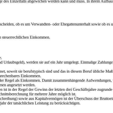
age des Einzelfalls abgewichen werden kann und muss. In ihrem Aufbau f
scheiden, ob es um Verwandten- oder Ehegattenunterhalt sowie ob es u
em steuerrechtlichen Einkommen.
e.
und Urlaubsgeld), werden sie auf ein Jahr umgelegt. Einmalige Zahlung
soweit sie berufstypisch sind und das in diesem Beruf übliche Maß ni
 anrechenbares Einkommen.
n der Regel als Einkommen. Damit zusammenhängende Aufwendungen, ve
men angesetzt werden.
 ist in der Regel der Gewinn der letzten drei Geschäftsjahre zugrunde 
hnittsberechnung für mehrere Jahre möglich ist.
reibung) sowie aus Kapitalvermögen ist der Überschuss der Bruttoei
jahr der tatsächlichen Leistung zu berücksichtigen.