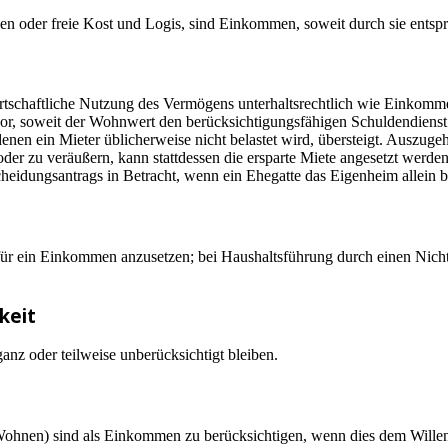
en oder freie Kost und Logis, sind Einkommen, soweit durch sie ents
wirtschaftliche Nutzung des Vermögens unterhaltsrechtlich wie Eink
r, soweit der Wohnwert den berücksichtigungsfähigen Schuldendienst ei
nen ein Mieter üblicherweise nicht belastet wird, übersteigt. Auszuge
r zu veräußern, kann stattdessen die ersparte Miete angesetzt werden,
cheidungsantrags in Betracht, wenn ein Ehegatte das Eigenheim allein 
erfür ein Einkommen anzusetzen; bei Haushaltsführung durch einen Nich
keit
nz oder teilweise unberücksichtigt bleiben.
Wohnen) sind als Einkommen zu berücksichtigen, wenn dies dem Willen 