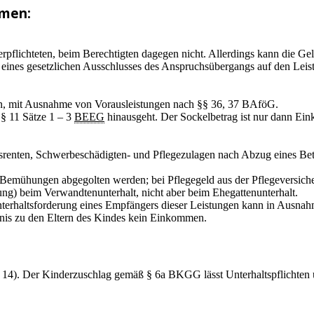
mmen:
erpflichteten, beim Berechtigten dagegen nicht. Allerdings kann die 
eines gesetzlichen Ausschlusses des Anspruchsübergangs auf den Leist
en, mit Ausnahme von Vorausleistungen nach §§ 36, 37 BAföG.
 § 11 Sätze 1 – 3
BEEG
hinausgeht. Der Sockelbetrag ist nur dann Ei
ngsrenten, Schwerbeschädigten- und Pflegezulagen nach Abzug eines B
re Bemühungen abgegolten werden; bei Pflegegeld aus der Pflegeversic
ng) beim Verwandtenunterhalt, nicht aber beim Ehegattenunterhalt.
erhaltsforderung eines Empfängers dieser Leistungen kann in Ausnahmef
tnis zu den Eltern des Kindes kein Einkommen.
. 14). Der Kinderzuschlag gemäß § 6a BKGG lässt Unterhaltspflichte