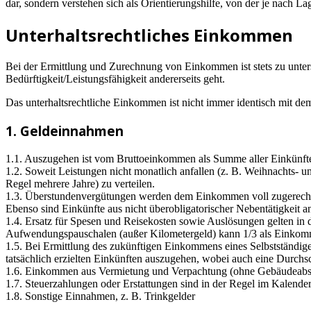
dar, sondern verstehen sich als Orientierungshilfe, von der je nach L
Unterhaltsrechtliches Einkommen
Bei der Ermittlung und Zurechnung von Einkommen ist stets zu unter
Bedürftigkeit/Leistungsfähigkeit andererseits geht.
Das unterhaltsrechtliche Einkommen ist nicht immer identisch mit d
1. Geldeinnahmen
1.1. Auszugehen ist vom Bruttoeinkommen als Summe aller Einkünft
1.2. Soweit Leistungen nicht monatlich anfallen (z. B. Weihnachts- 
Regel mehrere Jahre) zu verteilen.
1.3. Überstundenvergütungen werden dem Einkommen voll zugerechnet, 
Ebenso sind Einkünfte aus nicht überobligatorischer Nebentätigkeit
1.4. Ersatz für Spesen und Reisekosten sowie Auslösungen gelten i
Aufwendungspauschalen (außer Kilometergeld) kann 1/3 als Einkom
1.5. Bei Ermittlung des zukünftigen Einkommens eines Selbstständigen
tatsächlich erzielten Einkünften auszugehen, wobei auch eine Durchsc
1.6. Einkommen aus Vermietung und Verpachtung (ohne Gebäudeabsch
1.7. Steuerzahlungen oder Erstattungen sind in der Regel im Kalender
1.8. Sonstige Einnahmen, z. B. Trinkgelder