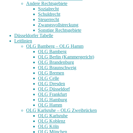
Andere Rechtsgebiete
Sozialrecht
Schuldrecht
Steuerrecht
Zwangsvollstreckung
Sonstige Rechtsgebiete
Düsseldorfer Tabelle
Leitlinien
OLG Bamberg – OLG Hamm
OLG Bamberg
OLG Berlin (Kammergericht)
OLG Brandenburg
OLG Braunschweig
OLG Bremen
OLG Celle
OLG Dresden
OLG Düsseldorf
OLG Frankfurt
OLG Hamburg
OLG Hamm
OLG Karlsruhe – OLG Zweibrücken
OLG Karlsruhe
OLG Koblenz
OLG Köln
OLG München