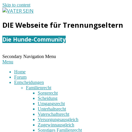
Skip to content
VATER
DIE Webseite für Trennungseltern
SEIN
Die Hunde-Community
Secondary Navigation Menu
Menu
Home
Forum
Entscheidungen
Familienrecht
Sorgerecht
Scheidung
Umgangsrecht
Unterhaltsrecht
Vaterschaftsrecht
Versorgungsausgleich
Zugewinnausgleich
Sonstiges Familienrecht