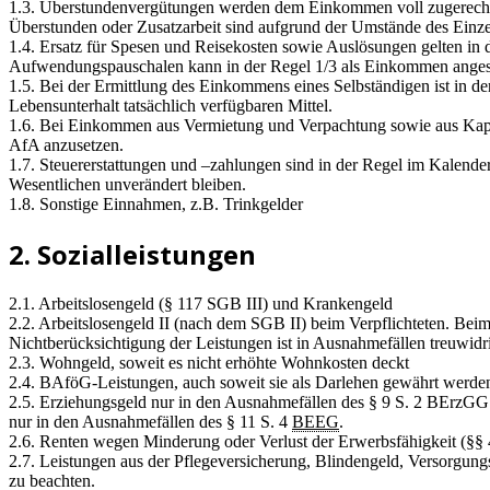
1.3. Überstundenvergütungen werden dem Einkommen voll zugerechnet
Überstunden oder Zusatzarbeit sind aufgrund der Umstände des Einzel
1.4. Ersatz für Spesen und Reisekosten sowie Auslösungen gelten i
Aufwendungspauschalen kann in der Regel 1/3 als Einkommen anges
1.5. Bei der Ermittlung des Einkommens eines Selbständigen ist in de
Lebensunterhalt tatsächlich verfügbaren Mittel.
1.6. Bei Einkommen aus Vermietung und Verpachtung sowie aus Kapi
AfA anzusetzen.
1.7. Steuererstattungen und –zahlungen sind in der Regel im Kalender
Wesentlichen unverändert bleiben.
1.8. Sonstige Einnahmen, z.B. Trinkgelder
2. Sozialleistungen
2.1. Arbeitslosengeld (§ 117 SGB III) und Krankengeld
2.2. Arbeitslosengeld II (nach dem SGB II) beim Verpflichteten. Bei
Nichtberücksichtigung der Leistungen ist in Ausnahmefällen treuwidr
2.3. Wohngeld, soweit es nicht erhöhte Wohnkosten deckt
2.4. BAföG-Leistungen, auch soweit sie als Darlehen gewährt werd
2.5. Erziehungsgeld nur in den Ausnahmefällen des § 9 S. 2 BErzGG.
nur in den Ausnahmefällen des § 11 S. 4
BEEG
.
2.6. Renten wegen Minderung oder Verlust der Erwerbsfähigkeit (§
2.7. Leistungen aus der Pflegeversicherung, Blindengeld, Versorgun
zu beachten.