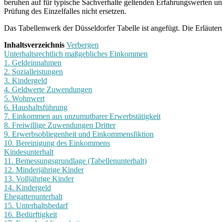
beruhen auf für typische Sachverhalte geltenden Erfahrungswerten un
Prüfung des Einzelfalles nicht ersetzen.
Das Tabellenwerk der Düsseldorfer Tabelle ist angefügt. Die Erläuter
Inhaltsverzeichnis
Verbergen
Unterhaltsrechtlich maßgebliches Einkommen
1. Geldeinnahmen
2. Sozialleistungen
3. Kindergeld
4. Geldwerte Zuwendungen
5. Wohnwert
6. Haushaltsführung
7. Einkommen aus unzumutbarer Erwerbstätigkeit
8. Freiwillige Zuwendungen Dritter
9. Erwerbsobliegenheit und Einkommensfiktion
10. Bereinigung des Einkommens
Kindesunterhalt
11. Bemessungsgrundlage (Tabellenunterhalt)
12. Minderjährige Kinder
13. Volljährige Kinder
14. Kindergeld
Ehegattenunterhalt
15. Unterhaltsbedarf
16. Bedürftigkeit