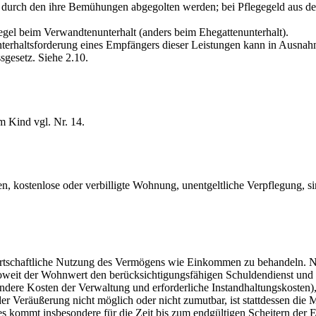
s, durch den ihre Bemühungen abgegolten werden; bei Pflegegeld aus de
gel beim Verwandtenunterhalt (anders beim Ehegattenunterhalt).
terhaltsforderung eines Empfängers dieser Leistungen kann in Ausnahme
gesetz. Siehe 2.10.
m Kind vgl. Nr. 14.
, kostenlose oder verbilligte Wohnung, unentgeltliche Verpflegung, s
 wirtschaftliche Nutzung des Vermögens wie Einkommen zu behandeln
soweit der Wohnwert den berücksichtigungsfähigen Schuldendienst und
dere Kosten der Verwaltung und erforderliche Instandhaltungskosten), 
er Veräußerung nicht möglich oder nicht zumutbar, ist stattdessen die 
s kommt insbesondere für die Zeit bis zum endgültigen Scheitern der E