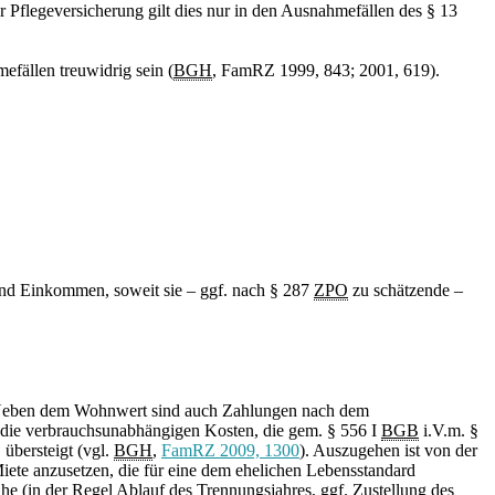
r Pflegeversicherung gilt dies nur in den Ausnahmefällen des § 13
fällen treuwidrig sein (
BGH
, FamRZ 1999, 843; 2001, 619).
ind Einkommen, soweit sie – ggf. nach § 287
ZPO
zu schätzende –
. Neben dem Wohnwert sind auch Zahlungen nach dem
 die verbrauchsunabhängigen Kosten, die gem. § 556 I
BGB
i.V.m. §
übersteigt (vgl.
BGH
,
FamRZ 2009, 1300
). Auszugehen ist von der
Miete anzusetzen, die für eine dem ehelichen Lebensstandard
he (in der Regel Ablauf des Trennungsjahres, ggf. Zustellung des