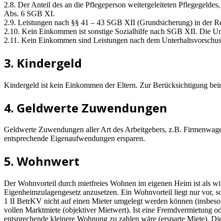
2.8. Der Anteil des an die Pflegeperson weitergeleiteten Pflegegelde
Abs. 6 SGB XI.
2.9. Leistungen nach §§ 41 – 43 SGB XII (Grundsicherung) in der Re
2.10. Kein Einkommen ist sonstige Sozialhilfe nach SGB XII. Die Un
2.11. Kein Einkommen sind Leistungen nach dem Unterhaltsvorschuss
3. Kindergeld
Kindergeld ist kein Einkommen der Eltern. Zur Berücksichtigung bei
4. Geldwerte Zuwendungen
Geldwerte Zuwendungen aller Art des Arbeitgebers, z.B. Firmenwagen
entsprechende Eigenaufwendungen ersparen.
5. Wohnwert
Der Wohnvorteil durch mietfreies Wohnen im eigenen Heim ist als
Eigenheimzulagengesetz anzusetzen. Ein Wohnvorteil liegt nur vor, 
1 II BetrKV nicht auf einen Mieter umgelegt werden können (insbeson
vollen Marktmiete (objektiver Mietwert). Ist eine Fremdvermietung od
entsprechende kleinere Wohnung zu zahlen wäre (ersparte Miete). Die