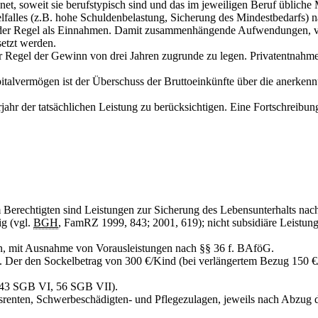
, soweit sie berufstypisch sind und das im jeweiligen Beruf übliche
falles (z.B. hohe Schuldenbelastung, Sicherung des Mindestbedarfs) n
n der Regel als Einnahmen. Damit zusammenhängende Aufwendungen, ver
etzt werden.
r Regel der Gewinn von drei Jahren zugrunde zu legen. Privatentnahmen
talvermögen ist der Überschuss der Bruttoeinkünfte über die anerke
jahr der tatsächlichen Leistung zu berücksichtigen. Eine Fortschreibu
m Berechtigten sind Leistungen zur Sicherung des Lebensunterhalts nac
ig (vgl.
BGH
, FamRZ 1999, 843; 2001, 619); nicht subsidiäre Leist
en, mit Ausnahme von Vorausleistungen nach §§ 36 f. BAföG.
 Der den Sockelbetrag von 300 €/Kind (bei verlängertem Bezug 150 €/K
§ 43 SGB VI, 56 SGB VII).
gsrenten, Schwerbeschädigten- und Pflegezulagen, jeweils nach Abzug