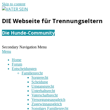
Skip to content
VATER
DIE Webseite für Trennungseltern
SEIN
Die Hunde-Community
Secondary Navigation Menu
Menu
Home
Forum
Entscheidungen
Familienrecht
Sorgerecht
Scheidung
Umgangsrecht
Unterhaltsrecht
Vaterschaftsrecht
Versorgungsausgleich
Zugewinnausgleich
Sonstiges Familienrecht