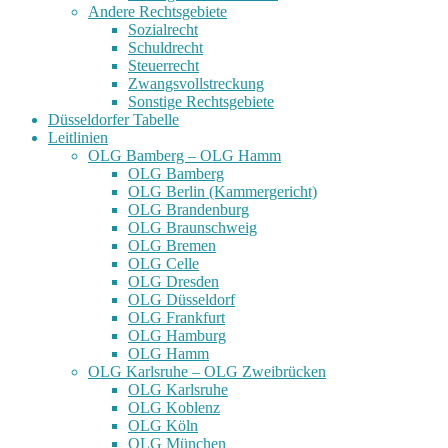
Andere Rechtsgebiete
Sozialrecht
Schuldrecht
Steuerrecht
Zwangsvollstreckung
Sonstige Rechtsgebiete
Düsseldorfer Tabelle
Leitlinien
OLG Bamberg – OLG Hamm
OLG Bamberg
OLG Berlin (Kammergericht)
OLG Brandenburg
OLG Braunschweig
OLG Bremen
OLG Celle
OLG Dresden
OLG Düsseldorf
OLG Frankfurt
OLG Hamburg
OLG Hamm
OLG Karlsruhe – OLG Zweibrücken
OLG Karlsruhe
OLG Koblenz
OLG Köln
OLG München