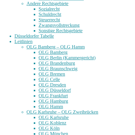
Andere Rechtsgebiete
Sozialrecht
Schuldrecht
Steuerrecht
Zwangsvollstreckung
Sonstige Rechtsgebiete
Düsseldorfer Tabelle
Leitlinien
OLG Bamberg – OLG Hamm
OLG Bamberg
OLG Berlin (Kammergericht)
OLG Brandenburg
OLG Braunschweig
OLG Bremen
OLG Celle
OLG Dresden
OLG Düsseldorf
OLG Frankfurt
OLG Hamburg
OLG Hamm
OLG Karlsruhe – OLG Zweibrücken
OLG Karlsruhe
OLG Koblenz
OLG Köln
OLG München