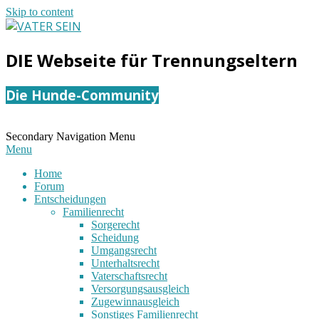
Skip to content
VATER
DIE Webseite für Trennungseltern
SEIN
Die Hunde-Community
Secondary Navigation Menu
Menu
Home
Forum
Entscheidungen
Familienrecht
Sorgerecht
Scheidung
Umgangsrecht
Unterhaltsrecht
Vaterschaftsrecht
Versorgungsausgleich
Zugewinnausgleich
Sonstiges Familienrecht