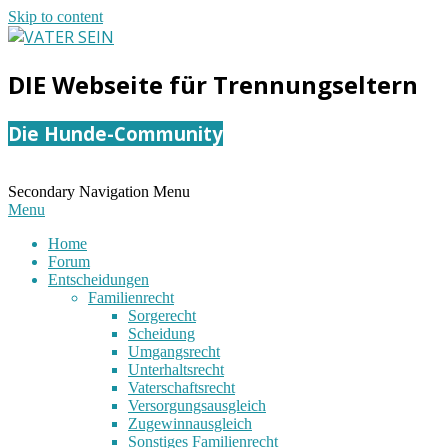
Skip to content
VATER
DIE Webseite für Trennungseltern
SEIN
Die Hunde-Community
Secondary Navigation Menu
Menu
Home
Forum
Entscheidungen
Familienrecht
Sorgerecht
Scheidung
Umgangsrecht
Unterhaltsrecht
Vaterschaftsrecht
Versorgungsausgleich
Zugewinnausgleich
Sonstiges Familienrecht