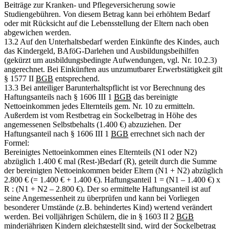
Beiträge zur Kranken- und Pflegeversicherung sowie
Studiengebühren. Von diesem Betrag kann bei erhöhtem Bedarf
oder mit Rücksicht auf die Lebensstellung der Eltern nach oben
abgewichen werden.
13.2 Auf den Unterhaltsbedarf werden Einkünfte des Kindes, auch
das Kindergeld, BAföG-Darlehen und Ausbildungsbeihilfen
(gekürzt um ausbildungsbedingte Aufwendungen, vgl. Nr. 10.2.3)
angerechnet. Bei Einkünften aus unzumutbarer Erwerbstätigkeit gilt
§ 1577 II
BGB
entsprechend.
13.3 Bei anteiliger Barunterhaltspflicht ist vor Berechnung des
Haftungsanteils nach § 1606 III 1
BGB
das bereinigte
Nettoeinkommen jedes Elternteils gem. Nr. 10 zu ermitteln.
Außerdem ist vom Restbetrag ein Sockelbetrag in Höhe des
angemessenen Selbstbehalts (1.400 €) abzuziehen. Der
Haftungsanteil nach § 1606 III 1
BGB
errechnet sich nach der
Formel:
Bereinigtes Nettoeinkommen eines Elternteils (N1 oder N2)
abzüglich 1.400 € mal (Rest-)Bedarf (R), geteilt durch die Summe
der bereinigten Nettoeinkommen beider Eltern (N1 + N2) abzüglich
2.800 € (= 1.400 € + 1.400 €). Haftungsanteil 1 = (N1 – 1.400 €) x
R : (N1 + N2 – 2.800 €). Der so ermittelte Haftungsanteil ist auf
seine Angemessenheit zu überprüfen und kann bei Vorliegen
besonderer Umstände (z.B. behindertes Kind) wertend verändert
werden. Bei volljährigen Schülern, die in § 1603 II 2
BGB
minderjährigen Kindern gleichgestellt sind, wird der Sockelbetrag