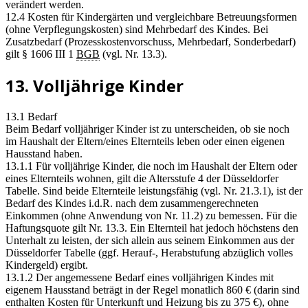
verändert werden.
12.4 Kosten für Kindergärten und vergleichbare Betreuungsformen
(ohne Verpflegungskosten) sind Mehrbedarf des Kindes. Bei
Zusatzbedarf (Prozesskostenvorschuss, Mehrbedarf, Sonderbedarf)
gilt § 1606 III 1
BGB
(vgl. Nr. 13.3).
13. Volljährige Kinder
13.1 Bedarf
Beim Bedarf volljähriger Kinder ist zu unterscheiden, ob sie noch
im Haushalt der Eltern/eines Elternteils leben oder einen eigenen
Hausstand haben.
13.1.1 Für volljährige Kinder, die noch im Haushalt der Eltern oder
eines Elternteils wohnen, gilt die Altersstufe 4 der Düsseldorfer
Tabelle. Sind beide Elternteile leistungsfähig (vgl. Nr. 21.3.1), ist der
Bedarf des Kindes i.d.R. nach dem zusammengerechneten
Einkommen (ohne Anwendung von Nr. 11.2) zu bemessen. Für die
Haftungsquote gilt Nr. 13.3. Ein Elternteil hat jedoch höchstens den
Unterhalt zu leisten, der sich allein aus seinem Einkommen aus der
Düsseldorfer Tabelle (ggf. Herauf-, Herabstufung abzüglich volles
Kindergeld) ergibt.
13.1.2 Der angemessene Bedarf eines volljährigen Kindes mit
eigenem Hausstand beträgt in der Regel monatlich 860 € (darin sind
enthalten Kosten für Unterkunft und Heizung bis zu 375 €), ohne