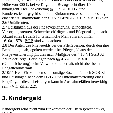
Höhe von 300 €, bei verlängertem Bezugsrecht über 150 €
hinausgeht. Der Sockelbetrag (§ 11 S. 4
BEEG
) und
Bundeserziehungsgeld sind kein Einkommen, es sei denn, es liegt
einer der Ausnahmefälle der § 9 S.2 BErzGG, § 11 S.4
BEEG
vor.
2.6 Unfallrenten.
2.7 Leistungen aus der Pflegeversicherung, Blindengeld,
Versorgungsrenten, Schwerbeschädigten- und Pflegezulagen nach
Abzug eines Betrags für tatsächliche Mehraufwendungen; §§
1610a, 1578a
BGB
sind zu beachten.
2.8 Der Anteil des Pflegegelds bei der Pflegeperson, durch den ihre
Bemühungen abgegolten werden; bei Pflegegeld aus der
Pflegeversicherung gilt dies nach Maßgabe des § 13 VI SGB XI.
2.9 In der Regel Leistungen nach §§ 41- 43 SGB XII
(Grundsicherung) beim Verwandtenunterhalt, nicht aber beim
Ehegattenunterhalt.
2.10/11 Kein Einkommen sind sonstige Sozialhilfe nach SGB XII
und Leistungen nach dem
UVG
. Die Unterhaltsforderung eines
Empfängers dieser Leistungen kann in Ausnahmefällen treuwidrig
sein. (Vgl. Ziffer 2.2).
3. Kindergeld
Kindergeld wird nicht zum Einkommen der Eltern gerechnet (vgl.