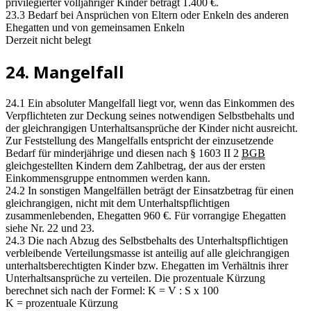
privilegierter volljähriger Kinder beträgt 1.400 €.
23.3 Bedarf bei Ansprüchen von Eltern oder Enkeln des anderen
Ehegatten und von gemeinsamen Enkeln
Derzeit nicht belegt
24. Mangelfall
24.1 Ein absoluter Mangelfall liegt vor, wenn das Einkommen des
Verpflichteten zur Deckung seines notwendigen Selbstbehalts und
der gleichrangigen Unterhaltsansprüche der Kinder nicht ausreicht.
Zur Feststellung des Mangelfalls entspricht der einzusetzende
Bedarf für minderjährige und diesen nach § 1603 II 2
BGB
gleichgestellten Kindern dem Zahlbetrag, der aus der ersten
Einkommensgruppe entnommen werden kann.
24.2 In sonstigen Mangelfällen beträgt der Einsatzbetrag für einen
gleichrangigen, nicht mit dem Unterhaltspflichtigen
zusammenlebenden, Ehegatten 960 €. Für vorrangige Ehegatten
siehe Nr. 22 und 23.
24.3 Die nach Abzug des Selbstbehalts des Unterhaltspflichtigen
verbleibende Verteilungsmasse ist anteilig auf alle gleichrangigen
unterhaltsberechtigten Kinder bzw. Ehegatten im Verhältnis ihrer
Unterhaltsansprüche zu verteilen. Die prozentuale Kürzung
berechnet sich nach der Formel: K = V : S x 100
K = prozentuale Kürzung