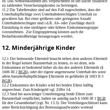
ist. Das Nettoeinkommen des Verpflichteten ist um solche zusätzlich
zu zahlenden Versicherungskosten zu bereinigen.
11.2 Die Tabellensätze sind auf den Fall zugeschnitten, dass der
Unterhaltspflichtige zwei Unterhaltsberechtigten Unterhalt zu
gewähren hat. Bei einer größeren oder geringeren Anzahl
Unterhaltsberechtigter sind i.d.R. Ab- oder Zuschläge durch
Einstufung in eine niedrigere oder höhere Einkommensgruppe
vorzunehmen. Zur Eingruppierung können auch die
Bedarfskontrollbeträge herangezogen werden.
12. Minderjährige Kinder
12.1 Der betreuende Elternteil braucht neben dem anderen Elternteil
in der Regel keinen Barunterhalt zu leisten, es sei denn, sein
Einkommen ist bedeutend höher als das des anderen Elternteils (§
1606 III 2
BGB
), oder der eigene angemessene Unterhalt des sonst
allein barunterhaltspflichtigen Elternteils ist gefährdet (§ 1603 II 3
BGB
).
12.2 Einkommen des Kindes wird bei beiden Eltern hälftig
angerechnet. Zum Kindergeld vgl. Ziffer 14.
12.3 Sind bei auswärtiger Unterbringung beide Eltern zum
Barunterhalt verpflichtet, haften sie anteilig nach § 1606 III 1
BGB
für den Gesamtbedarf (vgl. Nr. 13.3). Der Verteilungsschlüssel kann
unter Berücksichtigung des Betreuungsaufwandes wertend