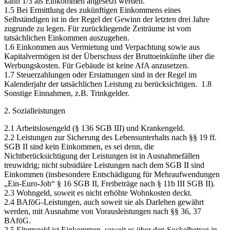
kann 1/3 als Einkommen angesetzt werden.
1.5 Bei Ermittlung des zukünftigen Einkommens eines
Selbständigen ist in der Regel der Gewinn der letzten drei Jahre
zugrunde zu legen. Für zurückliegende Zeiträume ist vom
tatsächlichen Einkommen auszugehen.
1.6 Einkommen aus Vermietung und Verpachtung sowie aus
Kapitalvermögen ist der Überschuss der Bruttoeinkünfte über die
Werbungskosten. Für Gebäude ist keine AfA anzusetzen.
1.7 Steuerzahlungen oder Erstattungen sind in der Regel im
Kalenderjahr der tatsächlichen Leistung zu berücksichtigen. 1.8
Sonstige Einnahmen, z.B. Trinkgelder.
2. Sozialleistungen
2.1 Arbeitslosengeld (§ 136 SGB III) und Krankengeld.
2.2 Leistungen zur Sicherung des Lebensunterhalts nach §§ 19 ff.
SGB II sind kein Einkommen, es sei denn, die
Nichtberücksichtigung der Leistungen ist in Ausnahmefällen
treuwidrig; nicht subsidiäre Leistungen nach dem SGB II sind
Einkommen (insbesondere Entschädigung für Mehraufwendungen
„Ein-Euro-Job“ § 16 SGB II, Freibeträge nach § 11b III SGB II).
2.3 Wohngeld, soweit es nicht erhöhte Wohnkosten deckt.
2.4 BAföG-Leistungen, auch soweit sie als Darlehen gewährt
werden, mit Ausnahme von Vorausleistungen nach §§ 36, 37
BAföG.
2.5 Elterngeld ist Einkommen, soweit es über den Sockelbetrag in