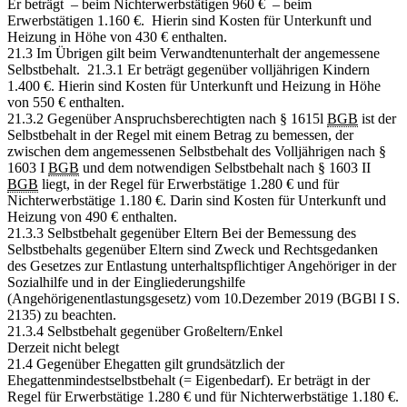
Er beträgt – beim Nichterwerbstätigen 960 € – beim
Erwerbstätigen 1.160 €. Hierin sind Kosten für Unterkunft und
Heizung in Höhe von 430 € enthalten.
21.3 Im Übrigen gilt beim Verwandtenunterhalt der angemessene
Selbstbehalt. 21.3.1 Er beträgt gegenüber volljährigen Kindern
1.400 €. Hierin sind Kosten für Unterkunft und Heizung in Höhe
von 550 € enthalten.
21.3.2 Gegenüber Anspruchsberechtigten nach § 1615l
BGB
ist der
Selbstbehalt in der Regel mit einem Betrag zu bemessen, der
zwischen dem angemessenen Selbstbehalt des Volljährigen nach §
1603 I
BGB
und dem notwendigen Selbstbehalt nach § 1603 II
BGB
liegt, in der Regel für Erwerbstätige 1.280 € und für
Nichterwerbstätige 1.180 €. Darin sind Kosten für Unterkunft und
Heizung von 490 € enthalten.
21.3.3 Selbstbehalt gegenüber Eltern Bei der Bemessung des
Selbstbehalts gegenüber Eltern sind Zweck und Rechtsgedanken
des Gesetzes zur Entlastung unterhaltspflichtiger Angehöriger in der
Sozialhilfe und in der Eingliederungshilfe
(Angehörigenentlastungsgesetz) vom 10.Dezember 2019 (BGBl I S.
2135) zu beachten.
21.3.4 Selbstbehalt gegenüber Großeltern/Enkel
Derzeit nicht belegt
21.4 Gegenüber Ehegatten gilt grundsätzlich der
Ehegattenmindestselbstbehalt (= Eigenbedarf). Er beträgt in der
Regel für Erwerbstätige 1.280 € und für Nichterwerbstätige 1.180 €.