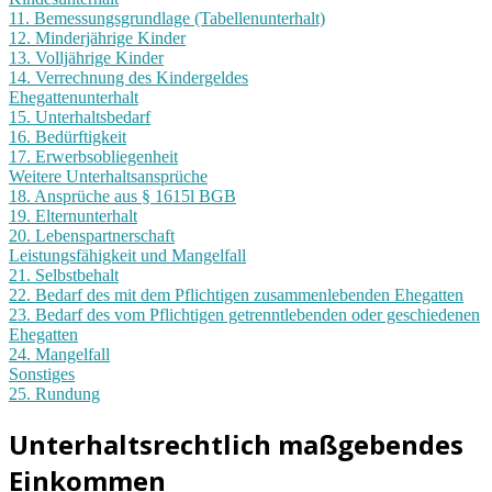
11. Bemessungsgrundlage (Tabellenunterhalt)
12. Minderjährige Kinder
13. Volljährige Kinder
14. Verrechnung des Kindergeldes
Ehegattenunterhalt
15. Unterhaltsbedarf
16. Bedürftigkeit
17. Erwerbsobliegenheit
Weitere Unterhaltsansprüche
18. Ansprüche aus § 1615l BGB
19. Elternunterhalt
20. Lebenspartnerschaft
Leistungsfähigkeit und Mangelfall
21. Selbstbehalt
22. Bedarf des mit dem Pflichtigen zusammenlebenden Ehegatten
23. Bedarf des vom Pflichtigen getrenntlebenden oder geschiedenen
Ehegatten
24. Mangelfall
Sonstiges
25. Rundung
Unterhaltsrechtlich maßgebendes
Einkommen