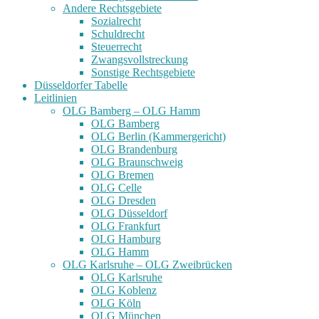
Andere Rechtsgebiete
Sozialrecht
Schuldrecht
Steuerrecht
Zwangsvollstreckung
Sonstige Rechtsgebiete
Düsseldorfer Tabelle
Leitlinien
OLG Bamberg – OLG Hamm
OLG Bamberg
OLG Berlin (Kammergericht)
OLG Brandenburg
OLG Braunschweig
OLG Bremen
OLG Celle
OLG Dresden
OLG Düsseldorf
OLG Frankfurt
OLG Hamburg
OLG Hamm
OLG Karlsruhe – OLG Zweibrücken
OLG Karlsruhe
OLG Koblenz
OLG Köln
OLG München