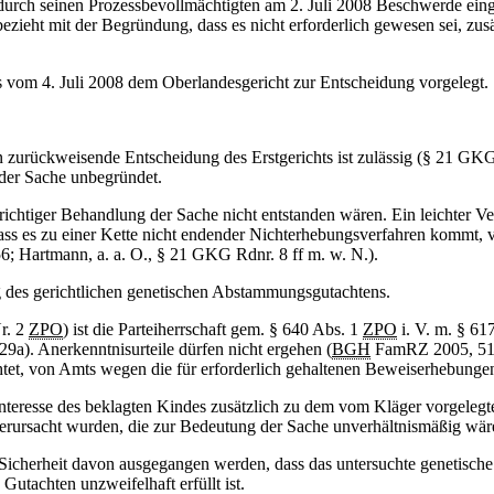
durch seinen Prozessbevollmächtigten am 2. Juli 2008 Beschwerde eing
zieht mit der Begründung, dass es nicht erforderlich gewesen sei, z
ss vom 4. Juli 2008 dem Oberlandesgericht zur Entscheidung vorgelegt.
zurückweisende Entscheidung des Erstgerichts ist zulässig (§ 21 GKG
der Sache unbegründet.
chtiger Behandlung der Sache nicht entstanden wären. Ein leichter Ver
ss es zu einer Kette nicht endender Nichterhebungsverfahren kommt, 
 Hartmann, a. a. O., § 21 GKG Rdnr. 8 ff m. w. N.).
ung des gerichtlichen genetischen Abstammungsgutachtens.
r. 2
ZPO
) ist die Parteiherrschaft gem. § 640 Abs. 1
ZPO
i. V. m. § 61
 29a). Anerkenntnisurteile dürfen nicht ergehen (
BGH
FamRZ 2005, 514)
ichtet, von Amts wegen die für erforderlich gehaltenen Beweiserhebung
m Interesse des beklagten Kindes zusätzlich zu dem vom Kläger vorgeleg
erursacht wurden, die zur Bedeutung der Sache unverhältnismäßig wär
Sicherheit davon ausgegangen werden, dass das untersuchte genetische 
utachten unzweifelhaft erfüllt ist.