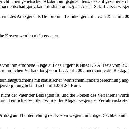
 gerichtlichen genetischen Abstammungsgutachtens, das auf gesicherte
tändigenentschädigung kann deshalb gem. § 21 Abs. 1 Satz 1 GKG wege
terin des Amtsgerichts Heilbronn – Familiengericht – vom 25. Juni 20
he Kosten werden nicht erstattet.
die von ihm erhobene Klage auf das Ergebnis eines DNA-Tests vom 25.
der mündlichen Verhandlung vom 12. April 2007 anerkannte die Beklagt
rnitätsgutachtens mit statistischer Wahrscheinlichkeitsberechnung an
envergütung beläuft sich auf 1.001,84 Euro.
 nicht der Vater der Beklagten ist, und die Kosten des Verfahrens wur
nicht entrichtet wurden, wurde der Kläger wegen der Verfahrenskoste
ter Antrag auf Nichterhebung der Kosten wegen unrichtiger Sachbehandl