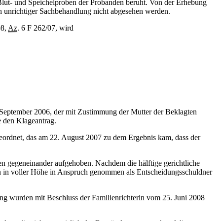
n Blut- und Speichelproben der Probanden beruht. Von der Erhebung
n unrichtiger Sachbehandlung nicht abgesehen werden.
08,
Az
. 6 F 262/07, wird
 September 2006, der mit Zustimmung der Mutter der Beklagten
e den Klageantrag.
geordnet, das am 22. August 2007 zu dem Ergebnis kam, dass der
den gegeneinander aufgehoben. Nachdem die hälftige gerichtliche
n in voller Höhe in Anspruch genommen als Entscheidungsschuldner
ung wurden mit Beschluss der Familienrichterin vom 25. Juni 2008