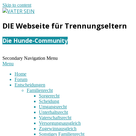
Skip to content
VATER
DIE Webseite für Trennungseltern
SEIN
Die Hunde-Community
Secondary Navigation Menu
Menu
Home
Forum
Entscheidungen
Familienrecht
Sorgerecht
Scheidung
Umgangsrecht
Unterhaltsrecht
Vaterschaftsrecht
Versorgungsausgleich
Zugewinnausgleich
Sonstiges Familienrecht