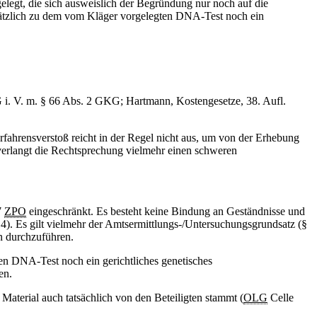
elegt, die sich ausweislich der Begründung nur noch auf die
usätzlich zu dem vom Kläger vorgelegten DNA-Test noch ein
 i. V. m. § 66 Abs. 2 GKG; Hartmann, Kostengesetze, 38. Aufl.
fahrensverstoß reicht in der Regel nicht aus, um von der Erhebung
verlangt die Rechtsprechung vielmehr einen schweren
7
ZPO
eingeschränkt. Es besteht keine Bindung an Geständnisse und
. Es gilt vielmehr der Amtsermittlungs-/Untersuchungsgrundsatz (§
en durchzuführen.
ten DNA-Test noch ein gerichtliches genetisches
en.
Material auch tatsächlich von den Beteiligten stammt (
OLG
Celle