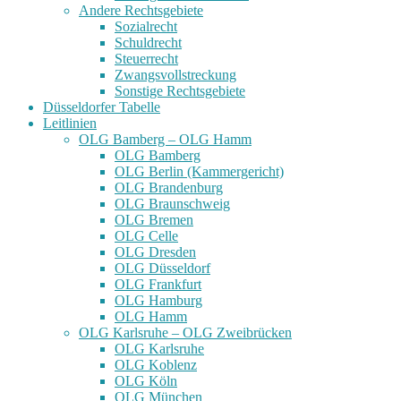
Andere Rechtsgebiete
Sozialrecht
Schuldrecht
Steuerrecht
Zwangsvollstreckung
Sonstige Rechtsgebiete
Düsseldorfer Tabelle
Leitlinien
OLG Bamberg – OLG Hamm
OLG Bamberg
OLG Berlin (Kammergericht)
OLG Brandenburg
OLG Braunschweig
OLG Bremen
OLG Celle
OLG Dresden
OLG Düsseldorf
OLG Frankfurt
OLG Hamburg
OLG Hamm
OLG Karlsruhe – OLG Zweibrücken
OLG Karlsruhe
OLG Koblenz
OLG Köln
OLG München