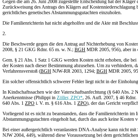
Gegen die am 26. Juni 2008 zugestellte Entscheidung hat der Kläger 
Zurückweisung des Antrags des Klägers auf Kostenniederschlagung be
gerichtliches genetisches Abstammungsgutachten einzuholen.
Die Familienrichterin hat nicht abgeholfen und die Akte mit Beschlu
2.
Die Beschwerde gegen die den Antrag auf Nichterhebung von Kosten 
2008, § 21 GKG Rdnr. 65 m. w. N.;
BGH
MDR 2005, 956), aber in 
Gem. § 21 Abs. 1 Satz 1 GKG werden Kosten nicht erhoben, die bei ri
der Kosten nach dieser Bestimmung abzusehen. Um zu verhindern, da
Verfahrensverstoß (
BGH
NJW-RR 2003, 1294;
BGH
MDR 2005, 956;
Ein solcher offensichtlich schwerer Fehler liegt nicht in der Einhol
In Kindschaftssachen wie der Vaterschaftsanfechtung (§ 640 Abs. 2 N
Anerkenntnisse (Philippi in
Zöller, ZPO*
, 26. Aufl. 2007, § 46 Rdnr.
640 Abs. 1
ZPO
i. V. m. § 616 Abs. 1
ZPO
), der das Gericht verpfl
Vorliegend ist es nicht zu beanstanden, dass die Familienrichterin i
Abstammungsgutachten eingeholt hat, durch das auch keine Kosten v
Bei einer außergerichtlich veranlassten DNA-Analyse kann nicht mit 
NJW 2004, 449), während diese Voraussetzung bei dem gerichtlichen G