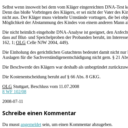
Selbst wenn insoweit bei dem vom Kläger eingereichten DNA-Test kei
Denn das bloße Vorbringen des Klägers, er sei nicht der Vater des Ki
nicht aus. Der Kläger muss vielmehr Umstände vortragen, die bei ob
Möglichkeit der Abstammung des Kindes von einem anderen Mann als 
Die nicht heimlich eingeholte DNA-Analyse ist geeignet, den Anfecht
dass auf Blut- und Speichelproben der Probanden beruht, im Intere
162, 1;
OLG
Celle NJW 2004, 449).
Die Einholung des gerichtlichen Gutachtens bedeutet damit nicht nur 
Auslagen für die Sachverständigenentschädigung nicht gem. § 21 Ab
Die Beschwerde des Klägers war deshalb als unbegründet zurückzuw
Die Kostenentscheidung beruht auf § 66 Abs. 8 GKG.
OLG
Stuttgart, Beschluss vom 11.07.2008
8 WF 102/08
2008-07-11
Schreibe einen Kommentar
Du musst
angemeldet
sein, um einen Kommentar abzugeben.