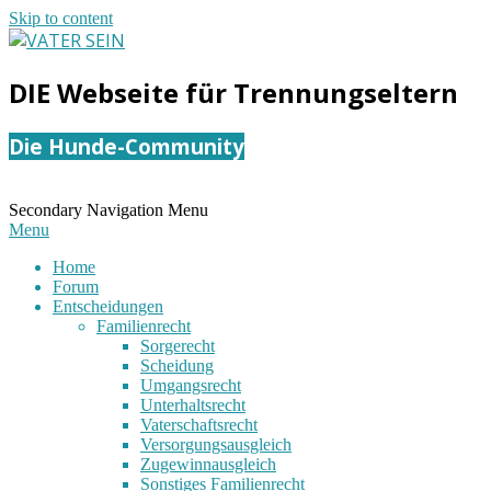
Skip to content
VATER
DIE Webseite für Trennungseltern
SEIN
Die Hunde-Community
Secondary Navigation Menu
Menu
Home
Forum
Entscheidungen
Familienrecht
Sorgerecht
Scheidung
Umgangsrecht
Unterhaltsrecht
Vaterschaftsrecht
Versorgungsausgleich
Zugewinnausgleich
Sonstiges Familienrecht