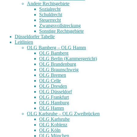
Andere Rechtsgebiete
Sozialrecht
Schuldrecht
Steuerrecht
Zwangsvollstreckung
Sonstige Rechtsgebiete
Düsseldorfer Tabelle
Leitlinien
OLG Bamberg – OLG Hamm
OLG Bamberg
OLG Berlin (Kammergericht)
OLG Brandenburg
OLG Braunschweig
OLG Bremen
OLG Celle
OLG Dresden
OLG Düsseldorf
OLG Frankfurt
OLG Hamburg
OLG Hamm
OLG Karlsruhe – OLG Zweibrücken
OLG Karlsruhe
OLG Koblenz
OLG Köln
OLG München