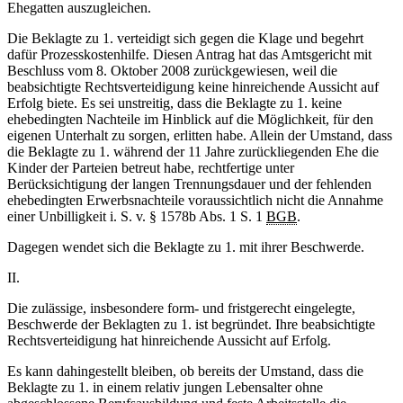
Ehegatten auszugleichen.
Die Beklagte zu 1. verteidigt sich gegen die Klage und begehrt
dafür Prozesskostenhilfe. Diesen Antrag hat das Amtsgericht mit
Beschluss vom 8. Oktober 2008 zurückgewiesen, weil die
beabsichtigte Rechtsverteidigung keine hinreichende Aussicht auf
Erfolg biete. Es sei unstreitig, dass die Beklagte zu 1. keine
ehebedingten Nachteile im Hinblick auf die Möglichkeit, für den
eigenen Unterhalt zu sorgen, erlitten habe. Allein der Umstand, dass
die Beklagte zu 1. während der 11 Jahre zurückliegenden Ehe die
Kinder der Parteien betreut habe, rechtfertige unter
Berücksichtigung der langen Trennungsdauer und der fehlenden
ehebedingten Erwerbsnachteile voraussichtlich nicht die Annahme
einer Unbilligkeit i. S. v. § 1578b Abs. 1 S. 1
BGB
.
Dagegen wendet sich die Beklagte zu 1. mit ihrer Beschwerde.
II.
Die zulässige, insbesondere form- und fristgerecht eingelegte,
Beschwerde der Beklagten zu 1. ist begründet. Ihre beabsichtigte
Rechtsverteidigung hat hinreichende Aussicht auf Erfolg.
Es kann dahingestellt bleiben, ob bereits der Umstand, dass die
Beklagte zu 1. in einem relativ jungen Lebensalter ohne