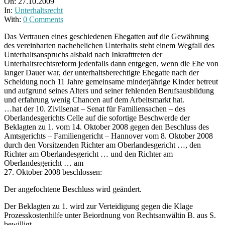
On:
27.10.2009
In:
Unterhaltsrecht
With:
0 Comments
Das Vertrauen eines geschiedenen Ehegatten auf die Gewährung
des vereinbarten nachehelichen Unterhalts steht einem Wegfall des
Unterhaltsanspruchs alsbald nach Inkrafttreten der
Unterhaltsrechtsreform jedenfalls dann entgegen, wenn die Ehe von
langer Dauer war, der unterhaltsberechtigte Ehegatte nach der
Scheidung noch 11 Jahre gemeinsame minderjährige Kinder betreut
und aufgrund seines Alters und seiner fehlenden Berufsausbildung
und erfahrung wenig Chancen auf dem Arbeitsmarkt hat.
…hat der 10. Zivilsenat – Senat für Familiensachen – des
Oberlandesgerichts Celle auf die sofortige Beschwerde der
Beklagten zu 1. vom 14. Oktober 2008 gegen den Beschluss des
Amtsgerichts – Familiengericht – Hannover vom 8. Oktober 2008
durch den Vorsitzenden Richter am Oberlandesgericht …, den
Richter am Oberlandesgericht … und den Richter am
Oberlandesgericht … am
27. Oktober 2008 beschlossen:
Der angefochtene Beschluss wird geändert.
Der Beklagten zu 1. wird zur Verteidigung gegen die Klage
Prozesskostenhilfe unter Beiordnung von Rechtsanwältin B. aus S.
bewilligt.