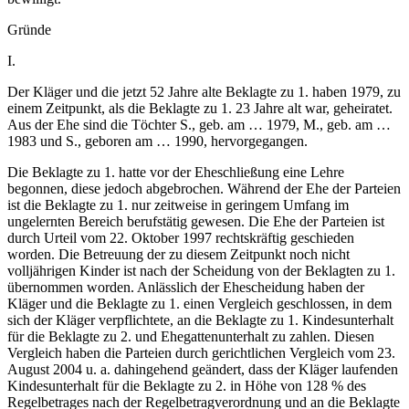
Gründe
I.
Der Kläger und die jetzt 52 Jahre alte Beklagte zu 1. haben 1979, zu
einem Zeitpunkt, als die Beklagte zu 1. 23 Jahre alt war, geheiratet.
Aus der Ehe sind die Töchter S., geb. am … 1979, M., geb. am …
1983 und S., geboren am … 1990, hervorgegangen.
Die Beklagte zu 1. hatte vor der Eheschließung eine Lehre
begonnen, diese jedoch abgebrochen. Während der Ehe der Parteien
ist die Beklagte zu 1. nur zeitweise in geringem Umfang im
ungelernten Bereich berufstätig gewesen. Die Ehe der Parteien ist
durch Urteil vom 22. Oktober 1997 rechtskräftig geschieden
worden. Die Betreuung der zu diesem Zeitpunkt noch nicht
volljährigen Kinder ist nach der Scheidung von der Beklagten zu 1.
übernommen worden. Anlässlich der Ehescheidung haben der
Kläger und die Beklagte zu 1. einen Vergleich geschlossen, in dem
sich der Kläger verpflichtete, an die Beklagte zu 1. Kindesunterhalt
für die Beklagte zu 2. und Ehegattenunterhalt zu zahlen. Diesen
Vergleich haben die Parteien durch gerichtlichen Vergleich vom 23.
August 2004 u. a. dahingehend geändert, dass der Kläger laufenden
Kindesunterhalt für die Beklagte zu 2. in Höhe von 128 % des
Regelbetrages nach der Regelbetragverordnung und an die Beklagte