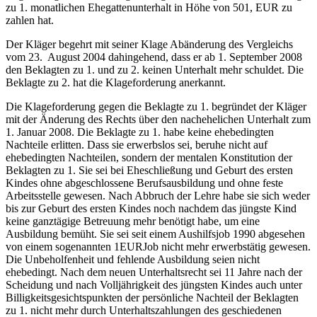
zu 1. monatlichen Ehegattenunterhalt in Höhe von 501, EUR zu
zahlen hat.
Der Kläger begehrt mit seiner Klage Abänderung des Vergleichs
vom 23. August 2004 dahingehend, dass er ab 1. September 2008
den Beklagten zu 1. und zu 2. keinen Unterhalt mehr schuldet. Die
Beklagte zu 2. hat die Klageforderung anerkannt.
Die Klageforderung gegen die Beklagte zu 1. begründet der Kläger
mit der Änderung des Rechts über den nachehelichen Unterhalt zum
1. Januar 2008. Die Beklagte zu 1. habe keine ehebedingten
Nachteile erlitten. Dass sie erwerbslos sei, beruhe nicht auf
ehebedingten Nachteilen, sondern der mentalen Konstitution der
Beklagten zu 1. Sie sei bei Eheschließung und Geburt des ersten
Kindes ohne abgeschlossene Berufsausbildung und ohne feste
Arbeitsstelle gewesen. Nach Abbruch der Lehre habe sie sich weder
bis zur Geburt des ersten Kindes noch nachdem das jüngste Kind
keine ganztägige Betreuung mehr benötigt habe, um eine
Ausbildung bemüht. Sie sei seit einem Aushilfsjob 1990 abgesehen
von einem sogenannten 1EURJob nicht mehr erwerbstätig gewesen.
Die Unbeholfenheit und fehlende Ausbildung seien nicht
ehebedingt. Nach dem neuen Unterhaltsrecht sei 11 Jahre nach der
Scheidung und nach Volljährigkeit des jüngsten Kindes auch unter
Billigkeitsgesichtspunkten der persönliche Nachteil der Beklagten
zu 1. nicht mehr durch Unterhaltszahlungen des geschiedenen