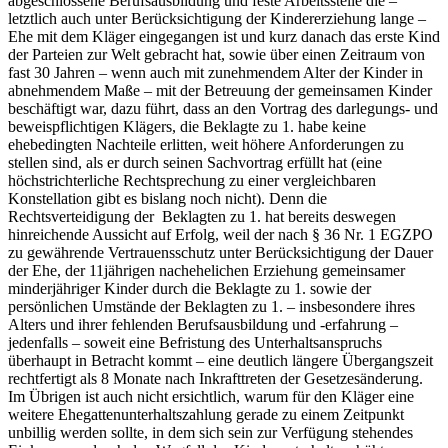
abgeschlossene Berufsausbildung und feste Arbeitsstelle die –
letztlich auch unter Berücksichtigung der Kindererziehung lange –
Ehe mit dem Kläger eingegangen ist und kurz danach das erste Kind
der Parteien zur Welt gebracht hat, sowie über einen Zeitraum von
fast 30 Jahren – wenn auch mit zunehmendem Alter der Kinder in
abnehmendem Maße – mit der Betreuung der gemeinsamen Kinder
beschäftigt war, dazu führt, dass an den Vortrag des darlegungs- und
beweispflichtigen Klägers, die Beklagte zu 1. habe keine
ehebedingten Nachteile erlitten, weit höhere Anforderungen zu
stellen sind, als er durch seinen Sachvortrag erfüllt hat (eine
höchstrichterliche Rechtsprechung zu einer vergleichbaren
Konstellation gibt es bislang noch nicht). Denn die
Rechtsverteidigung der Beklagten zu 1. hat bereits deswegen
hinreichende Aussicht auf Erfolg, weil der nach § 36 Nr. 1 EGZPO
zu gewährende Vertrauensschutz unter Berücksichtigung der Dauer
der Ehe, der 11jährigen nachehelichen Erziehung gemeinsamer
minderjähriger Kinder durch die Beklagte zu 1. sowie der
persönlichen Umstände der Beklagten zu 1. – insbesondere ihres
Alters und ihrer fehlenden Berufsausbildung und -erfahrung –
jedenfalls – soweit eine Befristung des Unterhaltsanspruchs
überhaupt in Betracht kommt – eine deutlich längere Übergangszeit
rechtfertigt als 8 Monate nach Inkrafttreten der Gesetzesänderung.
Im Übrigen ist auch nicht ersichtlich, warum für den Kläger eine
weitere Ehegattenunterhaltszahlung gerade zu einem Zeitpunkt
unbillig werden sollte, in dem sich sein zur Verfügung stehendes