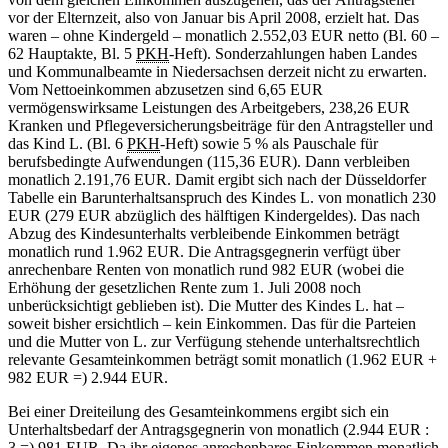
vor der Elternzeit, also von Januar bis April 2008, erzielt hat. Das
waren – ohne Kindergeld – monatlich 2.552,03 EUR netto (Bl. 60 –
62 Hauptakte, Bl. 5
PKH
-Heft). Sonderzahlungen haben Landes
und Kommunalbeamte in Niedersachsen derzeit nicht zu erwarten.
Vom Nettoeinkommen abzusetzen sind 6,65 EUR
vermögenswirksame Leistungen des Arbeitgebers, 238,26 EUR
Kranken und Pflegeversicherungsbeiträge für den Antragsteller und
das Kind L. (Bl. 6
PKH
-Heft) sowie 5 % als Pauschale für
berufsbedingte Aufwendungen (115,36 EUR). Dann verbleiben
monatlich 2.191,76 EUR. Damit ergibt sich nach der Düsseldorfer
Tabelle ein Barunterhaltsanspruch des Kindes L. von monatlich 230
EUR (279 EUR abzüglich des hälftigen Kindergeldes). Das nach
Abzug des Kindesunterhalts verbleibende Einkommen beträgt
monatlich rund 1.962 EUR. Die Antragsgegnerin verfügt über
anrechenbare Renten von monatlich rund 982 EUR (wobei die
Erhöhung der gesetzlichen Rente zum 1. Juli 2008 noch
unberücksichtigt geblieben ist). Die Mutter des Kindes L. hat –
soweit bisher ersichtlich – kein Einkommen. Das für die Parteien
und die Mutter von L. zur Verfügung stehende unterhaltsrechtlich
relevante Gesamteinkommen beträgt somit monatlich (1.962 EUR +
982 EUR =) 2.944 EUR.
Bei einer Dreiteilung des Gesamteinkommens ergibt sich ein
Unterhaltsbedarf der Antragsgegnerin von monatlich (2.944 EUR :
3 =) 981 EUR. Da ihr eigenes anrechenbares Einkommen monatlich