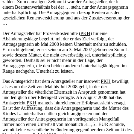
zahlen. Zum damaligen Zeitpunkt war der Antragsteller, der in
einem Beamtenverhältnis bei der … steht, nur der Antragsgegnerin
unterhaltspflichtig. Die Antragsgegnerin bezog Renten aus der
gesetzlichen Rentenversicherung und aus der Zusatzversorgung der
…
Der Antragsteller hat Prozesskostenhilfe (
PKH
) für eine
Abänderungsklage begehrt, mit der er das Ziel verfolgt, der
Antragsgegnerin ab Mai 2008 keinen Unterhalt mehr zu schulden.
Er macht geltend, er sei seinem am 3. Mai 2007 geborenen Sohn L.
sowie dessen Mutter, die nicht erwerbstätig sei, unterhaltspflichtig
geworden. Deshalb sei er nicht mehr in der Lage, der
Antragsgegnerin, die den beiden anderen Unterhaltsgläubigern im
Range nachgehe, Unterhalt zu leisten.
Das Amtsgericht hat dem Antragsteller nur insoweit
PKH
bewilligt,
als es um die Zeit von Mai bis Juli 2008 geht, in der der
Antragsteller die väterliche Elternzeit in Anspruch genommen hat
und lediglich über Elterngeld verfügte. Ab August 2008 hat das
Amtsgericht
PKH
mangels hinreichender Erfolgsaussicht versagt.
Es ist der Auffassung, dass die Antragsgegnerin und die Mutter des
Kindes L. unterhaltsrechtlich gleichrangig seien und der
Antragsteller der Antragsgegnerin im vorliegenden Mangelfall
immer noch einen Unterhalt von monatlich 311,51 EUR schulde,
womit keine wesentliche Veränderung gegenüber dem Zeitpunkt des