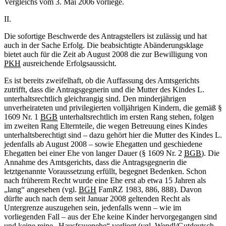
Vergleichs vom 3. Mai 2006 vorliege.
II.
Die sofortige Beschwerde des Antragstellers ist zulässig und hat
auch in der Sache Erfolg. Die beabsichtigte Abänderungsklage
bietet auch für die Zeit ab August 2008 die zur Bewilligung von
PKH
ausreichende Erfolgsaussicht.
Es ist bereits zweifelhaft, ob die Auffassung des Amtsgerichts
zutrifft, dass die Antragsgegnerin und die Mutter des Kindes L.
unterhaltsrechtlich gleichrangig sind. Den minderjährigen
unverheirateten und privilegierten volljährigen Kindern, die gemäß §
1609 Nr. 1
BGB
unterhaltsrechtlich im ersten Rang stehen, folgen
im zweiten Rang Elternteile, die wegen Betreuung eines Kindes
unterhaltsberechtigt sind – dazu gehört hier die Mutter des Kindes L.
jedenfalls ab August 2008 – sowie Ehegatten und geschiedene
Ehegatten bei einer Ehe von langer Dauer (§ 1609 Nr. 2
BGB
). Die
Annahme des Amtsgerichts, dass die Antragsgegnerin die
letztgenannte Voraussetzung erfüllt, begegnet Bedenken. Schon
nach früherem Recht wurde eine Ehe erst ab etwa 15 Jahren als
„lang“ angesehen (vgl.
BGH
FamRZ 1983, 886, 888). Davon
dürfte auch nach dem seit Januar 2008 geltenden Recht als
Untergrenze auszugehen sein, jedenfalls wenn – wie im
vorliegenden Fall – aus der Ehe keine Kinder hervorgegangen sind
und keine reine „Hausfrauenehe“ vorliegt (vgl. Wendl/Gutdeutsch,