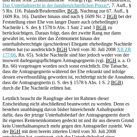
Das Unterhaltsrecht in der familienrichterlichen Praxis*
, 7. Aufl., §
5 Rn. 116. Palandt/Brudermüller,
BGB
, Nachtrag zur 67. Aufl., §
1609 Rn. 16). Darüber hinaus sind nach § 1609 Nr. 2
BGB
bei der
Feststellung einer Ehe von langer Dauer auch (ehebedingte)
Nachteile i. S. des § 1578 b Abs. 1 Satz 2 und 3
BGB
zu
berücksichtigen. Daraus folgt, dass der zweite Rang nur dann
gewahrt ist, wenn über das Zeitmoment hinaus der
unterhaltsberechtigte (geschiedene) Ehegatte ehebedingte Nachteile
erlitten hat (so ausdrücklich
BGH
Urteil vom 30. Juli 2008
XII ZR
177/06
, Rn. 65). Solche Nachteile sind hier jedoch weder von der
insoweit darlegungspflichtigen Antragsgegnerin (vgl.
BGH
a. a. O
Rn. 66) vorgetragen worden noch sonst ersichtlich. Die Tatsache,
dass die Antragsgegnerin während der Ehe erkrankt und infolge
dessen erwerbsunfähig geworden ist, rechtfertigt nicht die Annahme,
dass die Antragsgegnerin (i. S. des § 1578 b Abs. 1 S. 2
BGB
)
durch die Ehe Nachteile erlitten hat.
Letztlich braucht die Rangfrage aber im Rahmen dieser
Entscheidung nicht abschließend beantwortet zu werden. Denn es
bestehen unabhängig davon bisher hinreichende Anhaltspunkte
dafür, dass der jetzige Unterhaltsbedarf der Antragsgegnerin durch
ihr eigenes Renteneinkommen gedeckt ist und ihr aus diesem Grund
kein Unterhaltsanspruch mehr gegen den Antragsteller zusteht. Wie
der
BGH
mit dem bereits zitierten Urteil vom 30. Juli 2008
entschieden hat, verringert sich der Unterhaltsbedarf eines