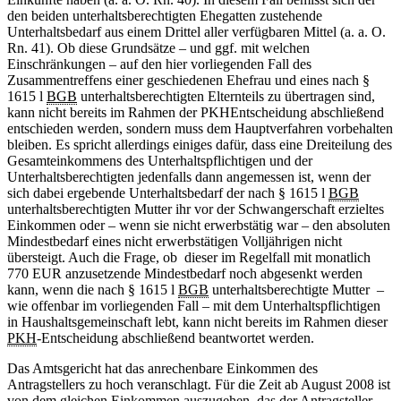
den beiden unterhaltsberechtigten Ehegatten zustehende
Unterhaltsbedarf aus einem Drittel aller verfügbaren Mittel (a. a. O.
Rn. 41). Ob diese Grundsätze – und ggf. mit welchen
Einschränkungen – auf den hier vorliegenden Fall des
Zusammentreffens einer geschiedenen Ehefrau und eines nach §
1615 l
BGB
unterhaltsberechtigten Elternteils zu übertragen sind,
kann nicht bereits im Rahmen der PKHEntscheidung abschließend
entschieden werden, sondern muss dem Hauptverfahren vorbehalten
bleiben. Es spricht allerdings einiges dafür, dass eine Dreiteilung des
Gesamteinkommens des Unterhaltspflichtigen und der
Unterhaltsberechtigten jedenfalls dann angemessen ist, wenn der
sich dabei ergebende Unterhaltsbedarf der nach § 1615 l
BGB
unterhaltsberechtigten Mutter ihr vor der Schwangerschaft erzieltes
Einkommen oder – wenn sie nicht erwerbstätig war – den absoluten
Mindestbedarf eines nicht erwerbstätigen Volljährigen nicht
übersteigt. Auch die Frage, ob dieser im Regelfall mit monatlich
770 EUR anzusetzende Mindestbedarf noch abgesenkt werden
kann, wenn die nach § 1615 l
BGB
unterhaltsberechtigte Mutter –
wie offenbar im vorliegenden Fall – mit dem Unterhaltspflichtigen
in Haushaltsgemeinschaft lebt, kann nicht bereits im Rahmen dieser
PKH
-Entscheidung abschließend beantwortet werden.
Das Amtsgericht hat das anrechenbare Einkommen des
Antragstellers zu hoch veranschlagt. Für die Zeit ab August 2008 ist
von dem gleichen Einkommen auszugehen, das der Antragsteller