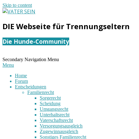
Skip to content
VATER
DIE Webseite für Trennungseltern
SEIN
Die Hunde-Community
Secondary Navigation Menu
Menu
Home
Forum
Entscheidungen
Familienrecht
Sorgerecht
Scheidung
Umgangsrecht
Unterhaltsrecht
Vaterschaftsrecht
Versorgungsausgleich
Zugewinnausgleich
Sonstiges Familienrecht