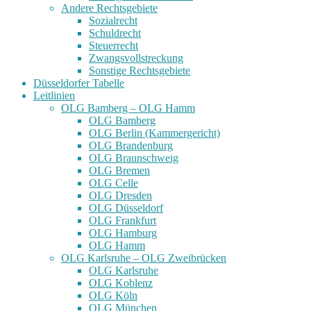
Andere Rechtsgebiete
Sozialrecht
Schuldrecht
Steuerrecht
Zwangsvollstreckung
Sonstige Rechtsgebiete
Düsseldorfer Tabelle
Leitlinien
OLG Bamberg – OLG Hamm
OLG Bamberg
OLG Berlin (Kammergericht)
OLG Brandenburg
OLG Braunschweig
OLG Bremen
OLG Celle
OLG Dresden
OLG Düsseldorf
OLG Frankfurt
OLG Hamburg
OLG Hamm
OLG Karlsruhe – OLG Zweibrücken
OLG Karlsruhe
OLG Koblenz
OLG Köln
OLG München