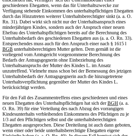
geschiedenen Ehegatten, wenn das für Unterhaltszwecke zur
Verfügung stehende Einkommen des unterhaltspflichtigen Ehegatten
durch das Hinzutreten weiterer Unterhaltsberechtigter sinkt (a. a. O.
Rn. 31). Dabei wirkt sich nicht nur der Unterhaltsanspruch eines
minderjährigen Kindes, sondern auch der Anspruch einer neuen
Ehefrau des Unterhaltspflichtigen bereits auf die Berechnung des
Unterhaltsbedarfs des geschiedenen Ehegatten aus (a. a. O. Rn. 33).
Entsprechendes muss auch für den Anspruch einer nach § 1615 l
BGB
unterhaltsberechtigten Mutter gelten. Dem gemäß ist die
vorliegend vom Amtsgericht vorgenommene Berechnung des
Bedarfs der Antragsgegnerin ohne Einbeziehung des
Unterhaltsanspruchs der Mutter des Kindes L. im Ansatz
unzutreffend. Vielmehr muss schon bei der Bemessung des jetzigen
Unterhaltsbedarfs der Antragsgegnerin auch die hinzugetretene
Unterhaltsverpflichtung gegenüber der Mutter des Kindes L.
berücksichtigt werden.
Für den Fall des Zusammentreffens eines geschiedenen und eines
neuen Ehegatten des Unterhaltspflichtigen hat sich der
BGH
(a. a.
O. Rn. 39) für eine Verteilung des nach Abzug des vorrangigen
Kindesunterhalts verbleibenden Einkommens des Pflichtigen zu je
1/3 auf den Pflichtigen selbst und die unterhaltsberechtigten
Ehegatten ausgesprochen. Diese Dreiteilung ist auch dann geboten,
wenn einer oder beide unterhaltsberechtigte Ehegatten eigene
Einkünfte haben (a. a. O. Rn. 40). In diesem Fall bemisst sich der