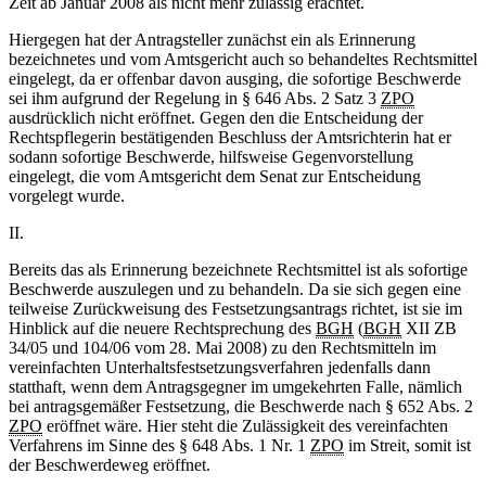
Zeit ab Januar 2008 als nicht mehr zulässig erachtet.
Hiergegen hat der Antragsteller zunächst ein als Erinnerung
bezeichnetes und vom Amtsgericht auch so behandeltes Rechtsmittel
eingelegt, da er offenbar davon ausging, die sofortige Beschwerde
sei ihm aufgrund der Regelung in § 646 Abs. 2 Satz 3
ZPO
ausdrücklich nicht eröffnet. Gegen den die Entscheidung der
Rechtspflegerin bestätigenden Beschluss der Amtsrichterin hat er
sodann sofortige Beschwerde, hilfsweise Gegenvorstellung
eingelegt, die vom Amtsgericht dem Senat zur Entscheidung
vorgelegt wurde.
II.
Bereits das als Erinnerung bezeichnete Rechtsmittel ist als sofortige
Beschwerde auszulegen und zu behandeln. Da sie sich gegen eine
teilweise Zurückweisung des Festsetzungsantrags richtet, ist sie im
Hinblick auf die neuere Rechtsprechung des
BGH
(
BGH
XII ZB
34/05 und 104/06 vom 28. Mai 2008) zu den Rechtsmitteln im
vereinfachten Unterhaltsfestsetzungsverfahren jedenfalls dann
statthaft, wenn dem Antragsgegner im umgekehrten Falle, nämlich
bei antragsgemäßer Festsetzung, die Beschwerde nach § 652 Abs. 2
ZPO
eröffnet wäre. Hier steht die Zulässigkeit des vereinfachten
Verfahrens im Sinne des § 648 Abs. 1 Nr. 1
ZPO
im Streit, somit ist
der Beschwerdeweg eröffnet.