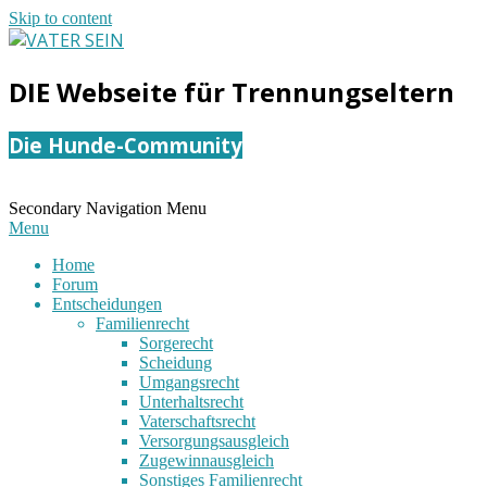
Skip to content
VATER
DIE Webseite für Trennungseltern
SEIN
Die Hunde-Community
Secondary Navigation Menu
Menu
Home
Forum
Entscheidungen
Familienrecht
Sorgerecht
Scheidung
Umgangsrecht
Unterhaltsrecht
Vaterschaftsrecht
Versorgungsausgleich
Zugewinnausgleich
Sonstiges Familienrecht