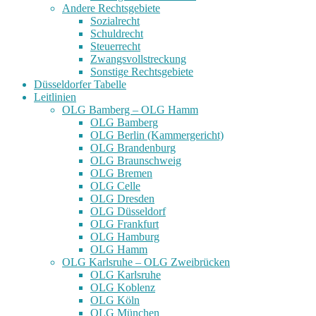
Andere Rechtsgebiete
Sozialrecht
Schuldrecht
Steuerrecht
Zwangsvollstreckung
Sonstige Rechtsgebiete
Düsseldorfer Tabelle
Leitlinien
OLG Bamberg – OLG Hamm
OLG Bamberg
OLG Berlin (Kammergericht)
OLG Brandenburg
OLG Braunschweig
OLG Bremen
OLG Celle
OLG Dresden
OLG Düsseldorf
OLG Frankfurt
OLG Hamburg
OLG Hamm
OLG Karlsruhe – OLG Zweibrücken
OLG Karlsruhe
OLG Koblenz
OLG Köln
OLG München