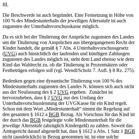
III.
Die Beschwerde ist auch begründet. Eine Festsetzung in Höhe von
100 % des Mindestunterhalts der jeweiligen Altersstufe ist auch
zugunsten der Unterhaltsvorschusskasse möglich.
Da es sich bei der Titulierung der Ansprüche zugunsten des Landes
um die Titulierung von Ansprüchen aus übergegangenem Recht der
Kinder handelt, die gemäß § 7 Abs. 4 Unterhaltsvorschussgesetz
(
UVG
) auch hinsichtlich der laufenden und künftigen Zahlungen
zugunsten des Landes möglich ist, steht dem Land ebenso wie dem
Kind das Wahlrecht zu, ob die Titulierung in Prozentsätzen oder
Festbeträgen erfolgen soll (vgl. Wendl/Scholz 7. Aufl. § 8 Rz. 275).
Bedenken gegen eine dynamische Titulierung von 100 % des
Mindestunterhalts zugunsten des Landes N. können sich auch nicht
aus der Neufassung des § 2
UVG
ergeben. Zunächst ist
hervorzuheben, dass § 2
UVG
nur den Umfang der
Unterhaltsvorschussleistung der UVGKasse für ein Kind regelt.
Schon mit dem Wort „Mindestunterhalt“ nimmt die Regelung auf
den gesamten § 1612 a
BGB
Bezug. Als Vorschuss für das Kind ist
der durch das
BGB
festgelegte volle Mindestunterhalt für die
jeweilige Altersstufe (abzüglich Kindergeld) zu zahlen. Soweit das
Amtsgericht darauf abgestellt hat, dass § 1612 a Abs. 1 Satz 1
BGB
nicht (ausdrücklich) in Bezug genommen ist, ist eine solche