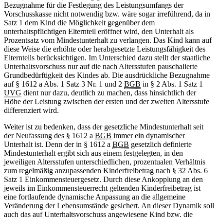
Bezugnahme für die Festlegung des Leistungsumfangs der
Vorschusskasse nicht notwendig bzw. wäre sogar irreführend, da in
Satz 1 dem Kind die Möglichkeit gegenüber dem
unterhaltspflichtigen Elternteil eröffnet wird, den Unterhalt als
Prozentsatz vom Mindestunterhalt zu verlangen. Das Kind kann auf
diese Weise die erhöhte oder herabgesetzte Leistungsfähigkeit des
Elternteils berücksichtigen. Im Unterschied dazu stellt der staatliche
Unterhaltsvorschuss nur auf die nach Altersstufen pauschalierte
Grundbedürftigkeit des Kindes ab. Die ausdrückliche Bezugnahme
auf § 1612 a Abs. 1 Satz 3 Nr. 1 und 2
BGB
in § 2 Abs. 1 Satz 1
UVG
dient nur dazu, deutlich zu machen, dass hinsichtlich der
Höhe der Leistung zwischen der ersten und der zweiten Altersstufe
differenziert wird.
Weiter ist zu bedenken, dass der gesetzliche Mindestunterhalt seit
der Neufassung des § 1612 a
BGB
immer ein dynamischer
Unterhalt ist. Denn der in § 1612 a
BGB
gesetzlich definierte
Mindestunterhalt ergibt sich aus einem festgelegten, in den
jeweiligen Altersstufen unterschiedlichen, prozentualen Verhältnis
zum regelmäßig anzupassenden Kinderfreibetrag nach § 32 Abs. 6
Satz 1 Einkommensteuergesetz. Durch diese Ankopplung an den
jeweils im Einkommensteuerrecht geltenden Kinderfreibetrag ist
eine fortlaufende dynamische Anpassung an die allgemeine
Veränderung der Lebensumstände gesichert. An dieser Dynamik soll
auch das auf Unterhaltsvorschuss angewiesene Kind bzw. die