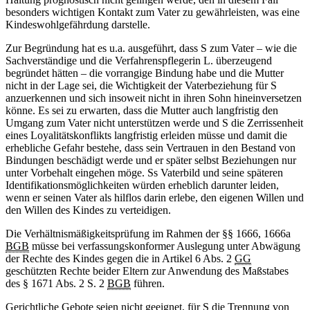
besonders wichtigen Kontakt zum Vater zu gewährleisten, was eine
Kindeswohlgefährdung darstelle.
Zur Begründung hat es u.a. ausgeführt, dass S zum Vater – wie die
Sachverständige und die Verfahrenspflegerin L. überzeugend
begründet hätten – die vorrangige Bindung habe und die Mutter
nicht in der Lage sei, die Wichtigkeit der Vaterbeziehung für S
anzuerkennen und sich insoweit nicht in ihren Sohn hineinversetzen
könne. Es sei zu erwarten, dass die Mutter auch langfristig den
Umgang zum Vater nicht unterstützen werde und S die Zerrissenheit
eines Loyalitätskonflikts langfristig erleiden müsse und damit die
erhebliche Gefahr bestehe, dass sein Vertrauen in den Bestand von
Bindungen beschädigt werde und er später selbst Beziehungen nur
unter Vorbehalt eingehen möge. Ss Vaterbild und seine späteren
Identifikationsmöglichkeiten würden erheblich darunter leiden,
wenn er seinen Vater als hilflos darin erlebe, den eigenen Willen und
den Willen des Kindes zu verteidigen.
Die Verhältnismäßigkeitsprüfung im Rahmen der §§ 1666, 1666a
BGB
müsse bei verfassungskonformer Auslegung unter Abwägung
der Rechte des Kindes gegen die in Artikel 6 Abs. 2
GG
geschützten Rechte beider Eltern zur Anwendung des Maßstabes
des § 1671 Abs. 2 S. 2
BGB
führen.
Gerichtliche Gebote seien nicht geeignet, für S die Trennung von