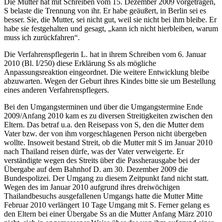
Die Mutter hat mit Schreiben vom 15. Dezember 2009 vorgetragen,
S belaste die Trennung von ihr. Er habe geäußert, in Berlin sei es
besser. Sie, die Mutter, sei nicht gut, weil sie nicht bei ihm bleibe. Er
habe sie festgehalten und gesagt, „kann ich nicht hierbleiben, warum
muss ich zurückfahren“.
Die Verfahrenspflegerin L. hat in ihrem Schreiben vom 6. Januar
2010 (Bl. I/250) diese Erklärung Ss als mögliche
Anpassungsreaktion eingeordnet. Die weitere Entwicklung bleibe
abzuwarten. Wegen der Geburt ihres Kindes bitte sie um Bestellung
eines anderen Verfahrenspflegers.
Bei den Umgangsterminen und über die Umgangstermine Ende
2009/Anfang 2010 kam es zu diversen Streitigkeiten zwischen den
Eltern. Das betraf u.a. den Reisepass von S, den die Mutter dem
Vater bzw. der von ihm vorgeschlagenen Person nicht übergeben
wollte. Insoweit bestand Streit, ob die Mutter mit S im Januar 2010
nach Thailand reisen dürfe, was der Vater verweigerte. Er
verständigte wegen des Streits über die Passherausgabe bei der
Übergabe auf dem Bahnhof D. am 30. Dezember 2009 die
Bundespolizei. Der Umgang zu diesem Zeitpunkt fand nicht statt.
Wegen des im Januar 2010 aufgrund ihres dreiwöchigen
Thailandbesuchs ausgefallenen Umgangs hatte die Mutter Mitte
Februar 2010 verlängert 10 Tage Umgang mit S. Ferner gelang es
den Eltern bei einer Übergabe Ss an die Mutter Anfang März 2010