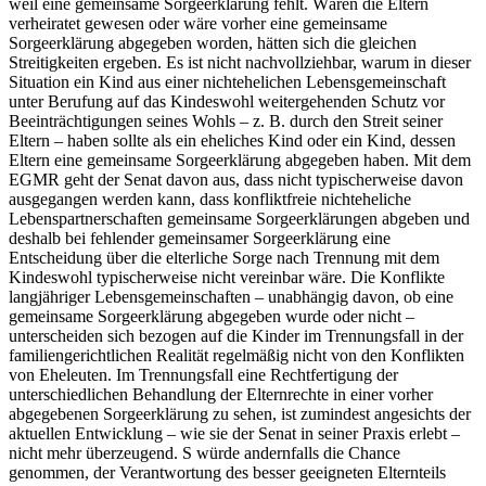
weil eine gemeinsame Sorgeerklärung fehlt. Wären die Eltern
verheiratet gewesen oder wäre vorher eine gemeinsame
Sorgeerklärung abgegeben worden, hätten sich die gleichen
Streitigkeiten ergeben. Es ist nicht nachvollziehbar, warum in dieser
Situation ein Kind aus einer nichtehelichen Lebensgemeinschaft
unter Berufung auf das Kindeswohl weitergehenden Schutz vor
Beeinträchtigungen seines Wohls – z. B. durch den Streit seiner
Eltern – haben sollte als ein eheliches Kind oder ein Kind, dessen
Eltern eine gemeinsame Sorgeerklärung abgegeben haben. Mit dem
EGMR geht der Senat davon aus, dass nicht typischerweise davon
ausgegangen werden kann, dass konfliktfreie nichteheliche
Lebenspartnerschaften gemeinsame Sorgeerklärungen abgeben und
deshalb bei fehlender gemeinsamer Sorgeerklärung eine
Entscheidung über die elterliche Sorge nach Trennung mit dem
Kindeswohl typischerweise nicht vereinbar wäre. Die Konflikte
langjähriger Lebensgemeinschaften – unabhängig davon, ob eine
gemeinsame Sorgeerklärung abgegeben wurde oder nicht –
unterscheiden sich bezogen auf die Kinder im Trennungsfall in der
familiengerichtlichen Realität regelmäßig nicht von den Konflikten
von Eheleuten. Im Trennungsfall eine Rechtfertigung der
unterschiedlichen Behandlung der Elternrechte in einer vorher
abgegebenen Sorgeerklärung zu sehen, ist zumindest angesichts der
aktuellen Entwicklung – wie sie der Senat in seiner Praxis erlebt –
nicht mehr überzeugend. S würde andernfalls die Chance
genommen, der Verantwortung des besser geeigneten Elternteils