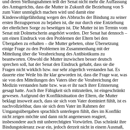
und deren Stellungnahmen teilt der Senat nicht mehr die Auffassung
des Amtsgerichts, dass die Mutter in Zukunft die Beziehung von S
zum Vater unmöglich machen wird und damit eine
Kindeswohlgefährdung wegen des Abbruchs der Bindung zu seiner
ersten Bezugsperson zu bejahen ist, die nur durch eine Entziehung
der elterlichen Sorge zu beseitigen ist. Die Mutter ist im Termin vom
Senat mit Dolmetscherin angehört worden. Der Senat hat dennoch –
um einen Eindruck von den Problemen der Eltern bei den
Übergaben zu erhalten – die Mutter gebeten, ohne Übersetzung
einige Frage zu den Problemen im Zusammenhang mit der
Mitteilung über die Verabreichung des Antibiotikums zu
beantworten. Obwohl die Mutter inzwischen besser deutsch
sprechen soll, hat der Senat den Eindruck gehabt, dass sie die
Fragen nicht wirklich bzw. nur sehr zögerlich verstanden hat. Es
dauerte eine Weile bis ihr klar geworden ist, dass die Frage war, was
sie von den Mitteilungen des Vaters über die Verabreichung der
Medizin verstanden hatte bzw. was er ihr nach ihrer Erinnerung
gesagt hatte. Auch ihre Fähigkeit sich mitzuteilen, ist eingeschränkt
gewesen. Aufgrund der Konfliktsituation der Eltern, die Mutter
beklagt insoweit auch, dass sie sich vom Vater dominiert fühlt, ist es
nachvollziehbar, dass sie sich dem Vater im Rahmen der
Umgangsübergaben sprachlich unterlegen fühlt, dies im Konflikt
nicht zeigen möchte und dann nicht angemessen reagiert,
insbesondere auch mit unberechtigten Vorwürfen. Das schränkt ihre
Bindungstoleranz zwar ein, jedoch derzeit nicht in einem Ausmaß,