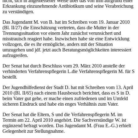
nicht, sich in angemessener Weise über das von ihm aufgrund einer
Erkrankung einzunehmende Antibiotikum und seine Verabreichung
zu verständigen.
Das Jugendamt M. von B. hat im Schreiben vom 19. Januar 2010
(Bl. II/27) die Einschätzung vertreten, dass die Mutter in der
Trennungssituation vor einem Jahr zunächst verunsichert und
misstrauisch reagiert habe. Inzwischen habe sie eine Entwicklung
vollzogen, die es ihr ermögliche, anders mit der Situation
umzugehen und jdf. jetzt auch Beratungsmöglichkeiten interessiert
aufzugreifen.
Der Senat hat durch Beschluss vom 29. März 2010 anstelle der
verhinderten Verfahrenspflegerin L.die Verfahrenspflegerin M. für S
bestellt.
Der Jugendhilfedienst der Stadt D. hat mit Schreiben vom 13. April
2010 (Bl. II/65) nach einem Hausbesuch berichtet, dass es S in D.
beim Vater gut gehe, er mache einen zufriedenen und im Umfeld
sicheren Eindruck und habe ein enges Verhältnis zum Vater.
Der Senat hat die Eltern, S und die Verfahrenspflegerin M. im
Termin am 22. April 2010 angehört. Die Sachverständige W. ist
ergänzend befragt worden. Das Jugendamt M. (Frau E.-G.) erhielt
Gelegenheit zur Stellungnahme.