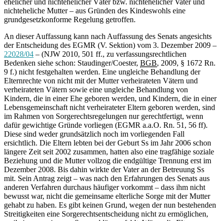
ehelicher und nichtehelicher Väter bzw. nichtehelicher Vater und
nichteheliche Mutter – aus Gründen des Kindeswohls eine
grundgesetzkonforme Regelung getroffen.
An dieser Auffassung kann nach Auffassung des Senats angesichts
der Entscheidung des EGMR (V. Sektion) vom 3. Dezember 2009 –
22028/04
– (NJW 2010, 501 ff., zu verfassungsrechtlichen
Bedenken siehe schon: Staudinger/Coester,
BGB
, 2009, § 1672 Rn.
9 f.) nicht festgehalten werden. Eine ungleiche Behandlung der
Elternrechte von nicht mit der Mutter verheirateten Vätern und
verheirateten Vätern sowie eine ungleiche Behandlung von
Kindern, die in einer Ehe geboren werden, und Kindern, die in einer
Lebensgemeinschaft nicht verheirateter Eltern geboren werden, sind
im Rahmen von Sorgerechtsregelungen nur gerechtfertigt, wenn
dafür gewichtige Gründe vorliegen (EGMR a.a.O. Rn. 51, 56 ff).
Diese sind weder grundsätzlich noch im vorliegenden Fall
ersichtlich. Die Eltern lebten bei der Geburt Ss im Jahr 2006 schon
längere Zeit seit 2002 zusammen, hatten also eine tragfähige soziale
Beziehung und die Mutter vollzog die endgültige Trennung erst im
Dezember 2008. Bis dahin wirkte der Vater an der Betreuung Ss
mit. Sein Antrag zeigt – was nach den Erfahrungen des Senats aus
anderen Verfahren durchaus häufiger vorkommt – dass ihm nicht
bewusst war, nicht die gemeinsame elterliche Sorge mit der Mutter
gehabt zu haben. Es gibt keinen Grund, wegen der nun bestehenden
Streitigkeiten eine Sorgerechtsentscheidung nicht zu ermöglichen,