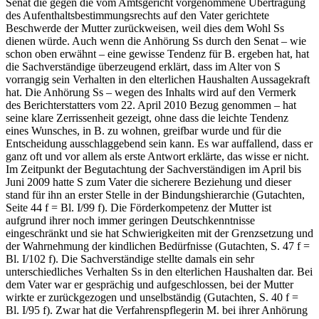
Senat die gegen die vom Amtsgericht vorgenommene Übertragung
des Aufenthaltsbestimmungsrechts auf den Vater gerichtete
Beschwerde der Mutter zurückweisen, weil dies dem Wohl Ss
dienen würde. Auch wenn die Anhörung Ss durch den Senat – wie
schon oben erwähnt – eine gewisse Tendenz für B. ergeben hat, hat
die Sachverständige überzeugend erklärt, dass im Alter von S
vorrangig sein Verhalten in den elterlichen Haushalten Aussagekraft
hat. Die Anhörung Ss – wegen des Inhalts wird auf den Vermerk
des Berichterstatters vom 22. April 2010 Bezug genommen – hat
seine klare Zerrissenheit gezeigt, ohne dass die leichte Tendenz
eines Wunsches, in B. zu wohnen, greifbar wurde und für die
Entscheidung ausschlaggebend sein kann. Es war auffallend, dass er
ganz oft und vor allem als erste Antwort erklärte, das wisse er nicht.
Im Zeitpunkt der Begutachtung der Sachverständigen im April bis
Juni 2009 hatte S zum Vater die sicherere Beziehung und dieser
stand für ihn an erster Stelle in der Bindungshierarchie (Gutachten,
Seite 44 f = Bl. I/99 f). Die Förderkompetenz der Mutter ist
aufgrund ihrer noch immer geringen Deutschkenntnisse
eingeschränkt und sie hat Schwierigkeiten mit der Grenzsetzung und
der Wahrnehmung der kindlichen Bedürfnisse (Gutachten, S. 47 f =
Bl. I/102 f). Die Sachverständige stellte damals ein sehr
unterschiedliches Verhalten Ss in den elterlichen Haushalten dar. Bei
dem Vater war er gesprächig und aufgeschlossen, bei der Mutter
wirkte er zurückgezogen und unselbständig (Gutachten, S. 40 f =
Bl. I/95 f). Zwar hat die Verfahrenspflegerin M. bei ihrer Anhörung