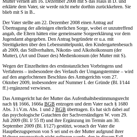
Mutter verließ am 16. Dezember 2008 mit S das Haus in D. und
erklärte dem Vater, sie werde nicht mehr dorthin zurückkehren. Sie
blieb mit S in B..
Der Vater stellte am 22. Dezember 2008 einen Antrag auf
Übertragung der alleinigen elterlichen Sorge, wobei er unzutreffend
angab, die Eltern hätten eine gemeinsame Sorgeerklärung vor dem
Jugendamt abgegeben. Den Antrag begründete er u.a. mit
Streitigkeiten über den Lebensmittelpunkt, den Kindergartenbesuch
ab 2009, das Stillverhalten, Nikotin- und Alkoholkonsum (der
Mutter), (Art und Dauer des) Medienkonsum (der Mutter mit S).
Wegen der Einzelheiten des erstinstanzlichen Vorbringens und
Verfahrens – insbesondere des Verlaufs der Umgangstermine – wird
auf den angefochtenen Beschluss des Amtsgerichts vom 27.
Oktober 2009, insbesondere auf Nummer I. der Gründe (Bl. I/144
ff.) ergänzend verwiesen.
Das Amtsgericht hat der Mutter das Aufenthaltsbestimmungsrecht
nach §§ 1666, 1666a
BGB
entzogen und dem Vater nach § 1680
Abs. 3 i.V.m. Abs. 1 und 2
BGB
übertragen. Es hat sich dabei auf
das psychologische Gutachten der Sachverständigen W. vom 29.
Juli 2009 (Bl. I/ 55 ff) und ihre Ergänzung im Termin am 30.
September 2009 (Bl. I/127) gestützt, wonach der Vater die
Hauptbezugsperson von S sei und es der Mutter aufgrund ihrer
Haltung prognostisch nicht gelingen werde, den in diesem Fall