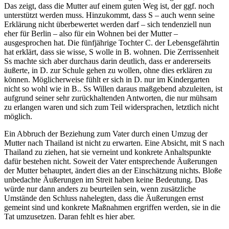
Das zeigt, dass die Mutter auf einem guten Weg ist, der ggf. noch
unterstützt werden muss. Hinzukommt, dass S – auch wenn seine
Erklärung nicht überbewertet werden darf – sich tendenziell nun
eher für Berlin – also für ein Wohnen bei der Mutter –
ausgesprochen hat. Die fünfjährige Tochter C. der Lebensgefährtin
hat erklärt, dass sie wisse, S wolle in B. wohnen. Die Zerrissenheit
Ss machte sich aber durchaus darin deutlich, dass er andererseits
äußerte, in D. zur Schule gehen zu wollen, ohne dies erklären zu
können. Möglicherweise fühlt er sich in D. nur im Kindergarten
nicht so wohl wie in B.. Ss Willen daraus maßgebend abzuleiten, ist
aufgrund seiner sehr zurückhaltenden Antworten, die nur mühsam
zu erlangen waren und sich zum Teil widersprachen, letztlich nicht
möglich.
Ein Abbruch der Beziehung zum Vater durch einen Umzug der
Mutter nach Thailand ist nicht zu erwarten. Eine Absicht, mit S nach
Thailand zu ziehen, hat sie verneint und konkrete Anhaltspunkte
dafür bestehen nicht. Soweit der Vater entsprechende Äußerungen
der Mutter behauptet, ändert dies an der Einschätzung nichts. Bloße
unbedachte Äußerungen im Streit haben keine Bedeutung. Das
würde nur dann anders zu beurteilen sein, wenn zusätzliche
Umstände den Schluss nahelegten, dass die Äußerungen ernst
gemeint sind und konkrete Maßnahmen ergriffen werden, sie in die
Tat umzusetzen. Daran fehlt es hier aber.