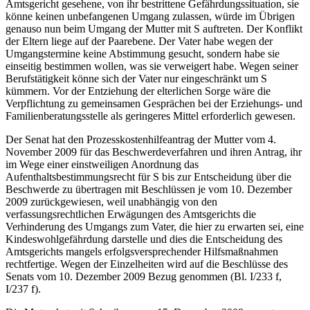
Amtsgericht gesehene, von ihr bestrittene Gefährdungssituation, sie
könne keinen unbefangenen Umgang zulassen, würde im Übrigen
genauso nun beim Umgang der Mutter mit S auftreten. Der Konflikt
der Eltern liege auf der Paarebene. Der Vater habe wegen der
Umgangstermine keine Abstimmung gesucht, sondern habe sie
einseitig bestimmen wollen, was sie verweigert habe. Wegen seiner
Berufstätigkeit könne sich der Vater nur eingeschränkt um S
kümmern. Vor der Entziehung der elterlichen Sorge wäre die
Verpflichtung zu gemeinsamen Gesprächen bei der Erziehungs- und
Familienberatungsstelle als geringeres Mittel erforderlich gewesen.
Der Senat hat den Prozesskostenhilfeantrag der Mutter vom 4.
November 2009 für das Beschwerdeverfahren und ihren Antrag, ihr
im Wege einer einstweiligen Anordnung das
Aufenthaltsbestimmungsrecht für S bis zur Entscheidung über die
Beschwerde zu übertragen mit Beschlüssen je vom 10. Dezember
2009 zurückgewiesen, weil unabhängig von den
verfassungsrechtlichen Erwägungen des Amtsgerichts die
Verhinderung des Umgangs zum Vater, die hier zu erwarten sei, eine
Kindeswohlgefährdung darstelle und dies die Entscheidung des
Amtsgerichts mangels erfolgsversprechender Hilfsmaßnahmen
rechtfertige. Wegen der Einzelheiten wird auf die Beschlüsse des
Senats vom 10. Dezember 2009 Bezug genommen (Bl. I/233 f,
I/237 f).