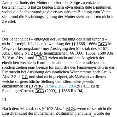
Andere Gründe, der Mutter die elterliche Sorge zu entziehen,
bestehen nicht. S hat zu beiden Eltern etwa gleich gute Bindungen,
wobei die Sachverständige die etwas stärkere Bindung zum Vater
sieht, und die Erziehungseignung der Mutter steht ansonsten nicht in
Zweifel.
II
Der Senat hält es – entgegen der Auffassung des Amtsgerichts –
nicht für möglich bei der Anwendung der §§ 1666, 1666a
BGB
im
Wege verfassungskonformer Auslegung den Maßstab des § 1671
Abs. 1 und 2 Nr. 2
BGB
heranzuziehen. §§ 1666, 1666a, 1680 Abs.
3 i.V.m. Abs. 1 und 2
BGB
zielen nicht auf den Ausgleich der
elterlichen Rechte in Konfliktsituationen bei Getrenntleben ab,
sondern ziehen eine Grenze für Eingriffe des Familiengerichts in das
Elternrecht bei Ausübung des staatlichen Wächteramts nach Art. 6
Abs. 2 S. 2
GG
und sind nicht geeignet, als Maßstab zu dienen,
welche sorgerechtliche Stellung den Elternteilen jeweils
einzuräumen ist (
BVerfG
FamRZ 2003, 285
/291 a.E. zu d;
Staudinger/Coester,
BGB
(2009), § 1666 Rn. 94).
III
Nach dem Maßstab des § 1672 Abs. 1
BGB
, wenn dieser nicht die
Einschränkung der mütterlichen Zustimmung enthielte, würde der