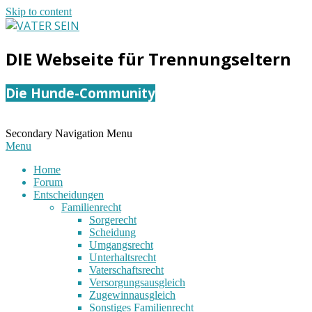
Skip to content
VATER
DIE Webseite für Trennungseltern
SEIN
Die Hunde-Community
Secondary Navigation Menu
Menu
Home
Forum
Entscheidungen
Familienrecht
Sorgerecht
Scheidung
Umgangsrecht
Unterhaltsrecht
Vaterschaftsrecht
Versorgungsausgleich
Zugewinnausgleich
Sonstiges Familienrecht