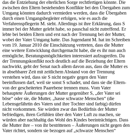
das die Entziehung der elterlichen Sorge rechtfertigen könnte. Die
zwischen den Eltern bestehenden Konflikte bei den Übergaben zum
Umgang könnten dadurch vermieden werden, dass die Übergaben
durch einen Umgangsbegleiter erfolgen, wie es auch die
Verfahrenspflegerin M. sieht. Allerdings ist ihre Erklärung, dass S
immer bei der Mutter gelebt habe, so pauschal nicht zutreffend. Er
lebte bei beiden Eltern und erst nach der Trennung bei der Mutter,
wobei der Vater Umgang hatte. Das Jugendamt M. hat im Schreiben
vom 19. Januar 2010 die Einschätzung vertreten, dass die Mutter
eine weitere Entwicklung durchgemacht habe, die es ihr nun auch
ermögliche, Beratungsmöglichkeiten interessiert aufzugreifen. Da
der Trennungskonflikt noch deutlich auf die Beziehung der Eltern
nachwirkt, geht der Senat nach allem davon aus, dass die Mutter es
in absehbarer Zeit mit zeitlichem Abstand von der Trennung
verstehen wird, dass sie S nicht negativ gegen den Vater
beeinflussen darf, weil sie sonst S schadet, und dass sie die Eltern-
von der gescheiterten Paarebene trennen muss. Vom Vater
behauptete Äußerungen der Mutter gegenüber S, „der Vater sei
böse“ oder sie, die Mutter, „hasse schwarze Menschen“ (die
Lebensgefährtin des Vaters und ihre Tochter sind farbig) dürfen
nicht vorkommen. Sie würden zwar das Bedürfnis der Mutter
befriedigen, ihren Gefühlen über den Vater Luft zu machen, sie
würden aber nachhaltig das Wohl des Kindes beeinträchtigen. Dass
die Mutter ihre – von ihr bestrittenen – Äußerungen nicht gegen den
Vater richtet, sondern sie bezogen auf „schwarze Menschen“