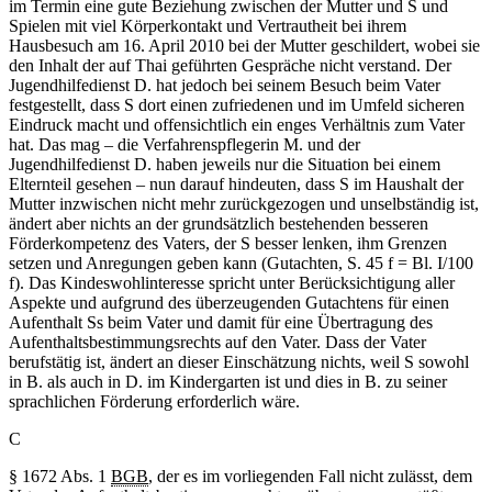
im Termin eine gute Beziehung zwischen der Mutter und S und
Spielen mit viel Körperkontakt und Vertrautheit bei ihrem
Hausbesuch am 16. April 2010 bei der Mutter geschildert, wobei sie
den Inhalt der auf Thai geführten Gespräche nicht verstand. Der
Jugendhilfedienst D. hat jedoch bei seinem Besuch beim Vater
festgestellt, dass S dort einen zufriedenen und im Umfeld sicheren
Eindruck macht und offensichtlich ein enges Verhältnis zum Vater
hat. Das mag – die Verfahrenspflegerin M. und der
Jugendhilfedienst D. haben jeweils nur die Situation bei einem
Elternteil gesehen – nun darauf hindeuten, dass S im Haushalt der
Mutter inzwischen nicht mehr zurückgezogen und unselbständig ist,
ändert aber nichts an der grundsätzlich bestehenden besseren
Förderkompetenz des Vaters, der S besser lenken, ihm Grenzen
setzen und Anregungen geben kann (Gutachten, S. 45 f = Bl. I/100
f). Das Kindeswohlinteresse spricht unter Berücksichtigung aller
Aspekte und aufgrund des überzeugenden Gutachtens für einen
Aufenthalt Ss beim Vater und damit für eine Übertragung des
Aufenthaltsbestimmungsrechts auf den Vater. Dass der Vater
berufstätig ist, ändert an dieser Einschätzung nichts, weil S sowohl
in B. als auch in D. im Kindergarten ist und dies in B. zu seiner
sprachlichen Förderung erforderlich wäre.
C
§ 1672 Abs. 1
BGB
, der es im vorliegenden Fall nicht zulässt, dem