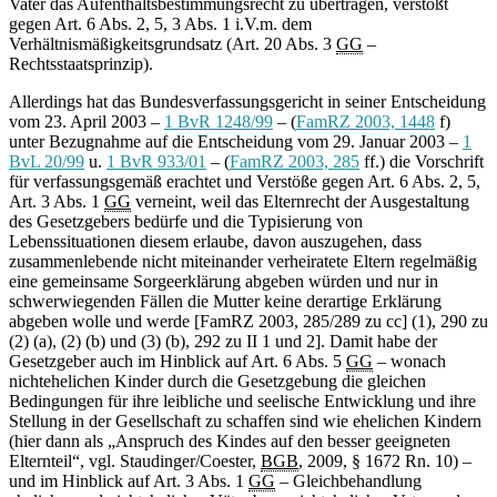
Vater das Aufenthaltsbestimmungsrecht zu übertragen, verstößt
gegen Art. 6 Abs. 2, 5, 3 Abs. 1 i.V.m. dem
Verhältnismäßigkeitsgrundsatz (Art. 20 Abs. 3
GG
–
Rechtsstaatsprinzip).
Allerdings hat das Bundesverfassungsgericht in seiner Entscheidung
vom 23. April 2003 –
1 BvR 1248/99
– (
FamRZ 2003, 1448
f)
unter Bezugnahme auf die Entscheidung vom 29. Januar 2003 –
1
BvL 20/99
u.
1 BvR 933/01
– (
FamRZ 2003, 285
ff.) die Vorschrift
für verfassungsgemäß erachtet und Verstöße gegen Art. 6 Abs. 2, 5,
Art. 3 Abs. 1
GG
verneint, weil das Elternrecht der Ausgestaltung
des Gesetzgebers bedürfe und die Typisierung von
Lebenssituationen diesem erlaube, davon auszugehen, dass
zusammenlebende nicht miteinander verheiratete Eltern regelmäßig
eine gemeinsame Sorgeerklärung abgeben würden und nur in
schwerwiegenden Fällen die Mutter keine derartige Erklärung
abgeben wolle und werde [FamRZ 2003, 285/289 zu cc] (1), 290 zu
(2) (a), (2) (b) und (3) (b), 292 zu II 1 und 2]. Damit habe der
Gesetzgeber auch im Hinblick auf Art. 6 Abs. 5
GG
– wonach
nichtehelichen Kinder durch die Gesetzgebung die gleichen
Bedingungen für ihre leibliche und seelische Entwicklung und ihre
Stellung in der Gesellschaft zu schaffen sind wie ehelichen Kindern
(hier dann als „Anspruch des Kindes auf den besser geeigneten
Elternteil“, vgl. Staudinger/Coester,
BGB
, 2009, § 1672 Rn. 10) –
und im Hinblick auf Art. 3 Abs. 1
GG
– Gleichbehandlung