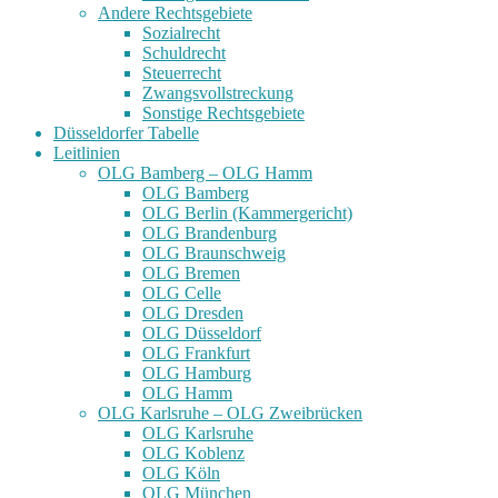
Andere Rechtsgebiete
Sozialrecht
Schuldrecht
Steuerrecht
Zwangsvollstreckung
Sonstige Rechtsgebiete
Düsseldorfer Tabelle
Leitlinien
OLG Bamberg – OLG Hamm
OLG Bamberg
OLG Berlin (Kammergericht)
OLG Brandenburg
OLG Braunschweig
OLG Bremen
OLG Celle
OLG Dresden
OLG Düsseldorf
OLG Frankfurt
OLG Hamburg
OLG Hamm
OLG Karlsruhe – OLG Zweibrücken
OLG Karlsruhe
OLG Koblenz
OLG Köln
OLG München