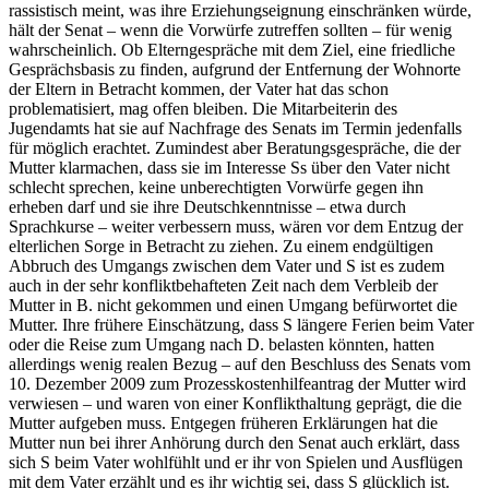
rassistisch meint, was ihre Erziehungseignung einschränken würde,
hält der Senat – wenn die Vorwürfe zutreffen sollten – für wenig
wahrscheinlich. Ob Elterngespräche mit dem Ziel, eine friedliche
Gesprächsbasis zu finden, aufgrund der Entfernung der Wohnorte
der Eltern in Betracht kommen, der Vater hat das schon
problematisiert, mag offen bleiben. Die Mitarbeiterin des
Jugendamts hat sie auf Nachfrage des Senats im Termin jedenfalls
für möglich erachtet. Zumindest aber Beratungsgespräche, die der
Mutter klarmachen, dass sie im Interesse Ss über den Vater nicht
schlecht sprechen, keine unberechtigten Vorwürfe gegen ihn
erheben darf und sie ihre Deutschkenntnisse – etwa durch
Sprachkurse – weiter verbessern muss, wären vor dem Entzug der
elterlichen Sorge in Betracht zu ziehen. Zu einem endgültigen
Abbruch des Umgangs zwischen dem Vater und S ist es zudem
auch in der sehr konfliktbehafteten Zeit nach dem Verbleib der
Mutter in B. nicht gekommen und einen Umgang befürwortet die
Mutter. Ihre frühere Einschätzung, dass S längere Ferien beim Vater
oder die Reise zum Umgang nach D. belasten könnten, hatten
allerdings wenig realen Bezug – auf den Beschluss des Senats vom
10. Dezember 2009 zum Prozesskostenhilfeantrag der Mutter wird
verwiesen – und waren von einer Konflikthaltung geprägt, die die
Mutter aufgeben muss. Entgegen früheren Erklärungen hat die
Mutter nun bei ihrer Anhörung durch den Senat auch erklärt, dass
sich S beim Vater wohlfühlt und er ihr von Spielen und Ausflügen
mit dem Vater erzählt und es ihr wichtig sei, dass S glücklich ist.