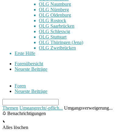
OLG Naumburg
OLG Nürnberg
OLG Oldenburg
OLG Rostock
OLG Saarbrücken
OLG Schleswig
OLG Stuttgart
OLG Thüringen (Jena)
OLG Zweibrücken
Erste Hilfe
Forenübersicht
Neueste Beiträge
Foren
Neueste Beiträge
Themen
Umgangrecht/-pflich...
Umgangsverweigerung...
Benachrichtigungen
Alles löschen