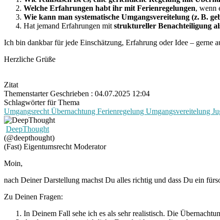
Welche Erfahrungen habt ihr mit Ferienregelungen
, wenn e
Wie kann man systematische Umgangsvereitelung (z. B. g
Hat jemand Erfahrungen mit
struktureller Benachteiligung a
Ich bin dankbar für jede Einschätzung, Erfahrung oder Idee – gerne 
Herzliche Grüße
Zitat
Themenstarter
Geschrieben : 04.07.2025 12:04
Schlagwörter für Thema
Umgangsrecht
Übernachtung
Ferienregelung
Umgangsvereitelung
Ju
DeepThought
(@deepthought)
(Fast) Eigentumsrecht
Moderator
Moin,
nach Deiner Darstellung machst Du alles richtig und dass Du ein fürsor
Zu Deinen Fragen:
In Deinem Fall sehe ich es als sehr realistisch. Die Übernach