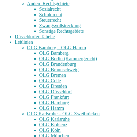
Andere Rechtsgebiete
Sozialrecht
Schuldrecht
Steuerrecht
Zwangsvollstreckung
Sonstige Rechtsgebiete
Düsseldorfer Tabelle
Leitlinien
OLG Bamberg – OLG Hamm
OLG Bamberg
OLG Berlin (Kammergericht)
OLG Brandenburg
OLG Braunschweig
OLG Bremen
OLG Celle
OLG Dresden
OLG Düsseldorf
OLG Frankfurt
OLG Hamburg
OLG Hamm
OLG Karlsruhe – OLG Zweibrücken
OLG Karlsruhe
OLG Koblenz
OLG Köln
OLG München