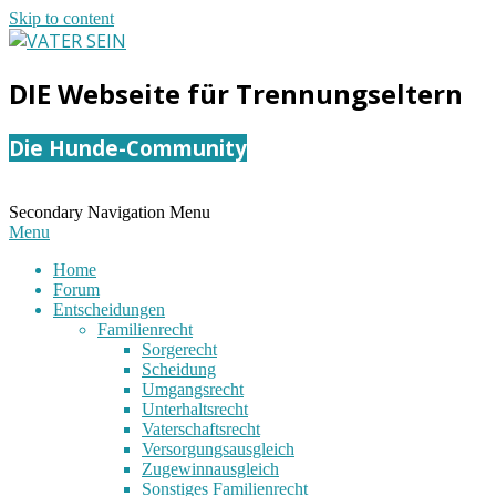
Skip to content
VATER
DIE Webseite für Trennungseltern
SEIN
Die Hunde-Community
Secondary Navigation Menu
Menu
Home
Forum
Entscheidungen
Familienrecht
Sorgerecht
Scheidung
Umgangsrecht
Unterhaltsrecht
Vaterschaftsrecht
Versorgungsausgleich
Zugewinnausgleich
Sonstiges Familienrecht