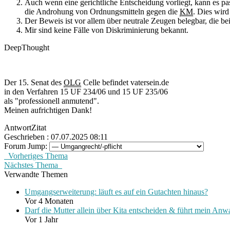
Auch wenn eine gerichtliche Entscheidung vorliegt, kann es pas
die Androhung von Ordnungsmitteln gegen die
KM
. Dies wird
Der Beweis ist vor allem über neutrale Zeugen belegbar, die b
Mir sind keine Fälle von Diskriminierung bekannt.
DeepThought
Der 15. Senat des
OLG
Celle befindet vatersein.de
in den Verfahren 15 UF 234/06 und 15 UF 235/06
als "professionell anmutend".
Meinen aufrichtigen Dank!
Antwort
Zitat
Geschrieben : 07.07.2025 08:11
Forum Jump:
Vorheriges Thema
Nächstes Thema
Verwandte Themen
Umgangserweiterung: läuft es auf ein Gutachten hinaus?
Vor 4 Monaten
Darf die Mutter allein über Kita entscheiden & führt mein Anwal
Vor 1 Jahr