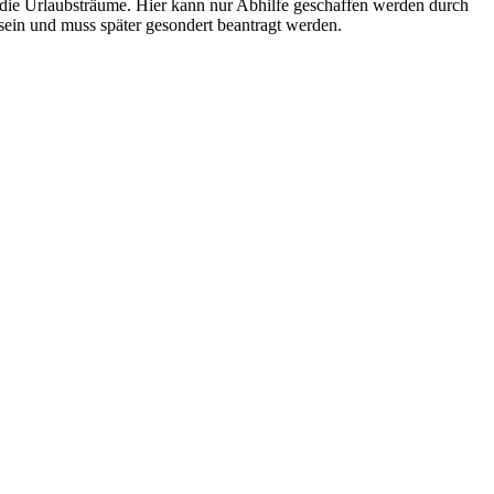
n die Urlaubsträume. Hier kann nur Abhilfe geschaffen werden durch
 sein und muss später gesondert beantragt werden.