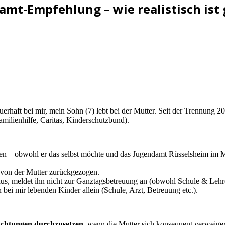
t-Empfehlung – wie realistisch ist 
dauerhaft bei mir, mein Sohn (7) lebt bei der Mutter. Seit der Trennun
amilienhilfe, Caritas, Kinderschutzbund).
ten – obwohl er das selbst möchte und das Jugendamt Rüsselsheim im 
 von der Mutter zurückgezogen.
raus, meldet ihn nicht zur Ganztagsbetreuung an (obwohl Schule & Lehr
n bei mir lebenden Kinder allein (Schule, Arzt, Betreuung etc.).
rnachtungen durchzusetzen
, wenn die Mutter sich konsequent verweige