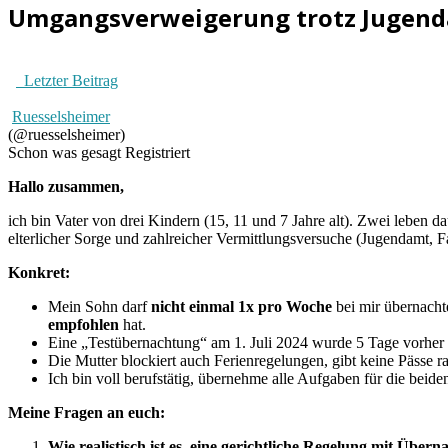
Umgangsverweigerung trotz Jugendam
Letzter Beitrag
Ruesselsheimer
(@ruesselsheimer)
Schon was gesagt
Registriert
Hallo zusammen,
ich bin Vater von drei Kindern (15, 11 und 7 Jahre alt). Zwei leben 
elterlicher Sorge und zahlreicher Vermittlungsversuche (Jugendamt, F
Konkret:
Mein Sohn darf
nicht einmal 1x pro Woche
bei mir übernach
empfohlen
hat.
Eine „Testübernachtung“ am 1. Juli 2024 wurde 5 Tage vorher
Die Mutter blockiert auch Ferienregelungen, gibt keine Pässe 
Ich bin voll berufstätig, übernehme alle Aufgaben für die beide
Meine Fragen an euch:
Wie realistisch ist es, eine gerichtliche Regelung mit Übe