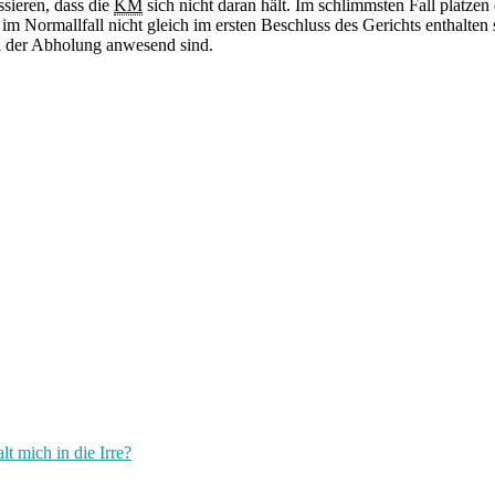
sieren, dass die
KM
sich nicht daran hält. Im schlimmsten Fall platze
 im Normallfall nicht gleich im ersten Beschluss des Gerichts enthalten
ei der Abholung anwesend sind.
t mich in die Irre?